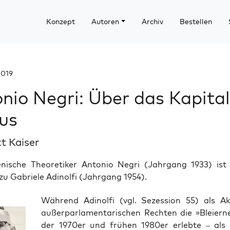
Konzept
Autoren
Archiv
Bestellen
2019
nio Negri: Über das Kapital
us
t Kaiser
ienische Theoretiker Antonio Negri (Jahrgang 1933) ist 
u Gabriele Adinolfi (Jahrgang 1954).
Wäh­rend Adi­nol­fi (vgl. Sezes­si­on 55) als Akt
außer­par­la­men­ta­ri­schen Rech­ten die »Blei­er­
der 1970er und frü­hen 1980er erleb­te – als 