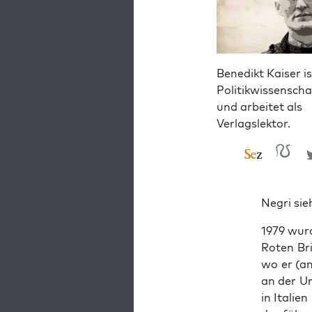
Benedikt Kaiser is
Politikwissenscha
und arbeitet als
Verlagslektor.
Negri sieh
1979 wur­d
Roten Bri­
wo er (and
an der Un
in Ita­li­