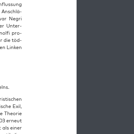
­flus­sung
re Anschlä­
 war Negri
Der Unter­
nol­fi pro­
ür die töd­
len Lin­ken
elns.
is­ti­schen
­sche Exil,
he Theo­rie
003 erneut
t als einer