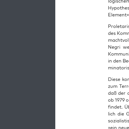
lo­gi­sche
Hypo­the­
Element«
Pro­le­ta
des Kom­mu
macht­vol
Negri wei
Kom­mu­ni
in den Bed
mi­na­to­r
Die­se ko
zum Ter­r
daß der of
ob 1979 od
fin­det. Ü
lich die G
sozia­lis­
»ein neu­e