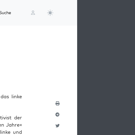
Suche
das linke
i­vist der
nen Jah­re«
lin­ke und