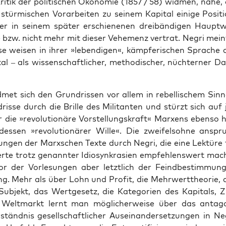
ri­tik der poli­ti­schen Öko­no­mie (1857 / 58) wid­men, nahe
 stür­mi­schen Vor­ar­bei­ten zu sei­nem Kapi­tal eini­ge Posi­t
 er in sei­nem spä­ter erschie­ne­nen drei­bän­di­gen Haupt
te bzw. nicht mehr mit die­ser Vehe­menz ver­trat. Negri mein
­se wei­sen in ihrer »leben­di­gen«, kämp­fe­ri­schen Spra­che
al – als wis­sen­schaft­li­cher, metho­di­scher, nüch­ter­ner Da
­met sich den Grund­ris­sen vor allem in rebel­li­schem Sin­ne
ris­se durch die Bril­le des Mili­tan­ten und stürzt sich auf
r die »revo­lu­tio­nä­re Vor­stel­lungs­kraft« Mar­xens eben­so h
s­sen »revo­lu­tio­nä­rer Wil­le«. Die zwei­fels­oh­ne anspru
un­gen der Marx­schen Tex­te durch Negri, die eine Lek­tü­re
ier­te trotz genann­ter Idio­syn­kra­si­en emp­feh­lens­wert mac
 der Vor­le­sun­gen aber letzt­lich der Feind­be­stim­mu
ng. Mehr als über Lohn und Pro­fit, die Mehr­wert­theo­rie, d
 Sub­jekt, das Wert­ge­setz, die Kate­go­rien des Kapi­tals, Zir­
elt­markt lernt man mög­li­cher­wei­se über das ant­ago­n
ständ­nis gesell­schaft­li­cher Aus­ein­an­der­set­zun­gen in N