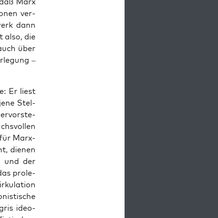
, daß Marx
io­nen ver­
­werk dann
t also, die
 auch über
r­le­gung –
: Er liest
 jene Stel­
er­vor­ste­
chs­vol­len
 für Marx-
ht, die­nen
ng und der
as pro­le­
ku­la­ti­on
is­ti­sche
egris ideo­