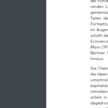
der füh­re
ren­den Li
gemein­sa
Tei­len d
Fort­set­
ihr Augen­
schaft der
Erin­ne­r
Marx (197
Ber­li­ne
hinaus.
Die Titel­
die Ideen
umschreibt
kapi­ta­li
imma­te­ri
ar­beit in
abge­druc