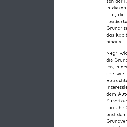
sen der K
in die­sen
trat, die
revi­dier­
Grund­ris
das Kapi­t
hinaus.
Negri wid
die Grund­
len, in de
che wie de
Betrach­t
Inter­es­s
dem Autor
Zuspit­zu
ta­ri­sche
und den W
Grund­ver­