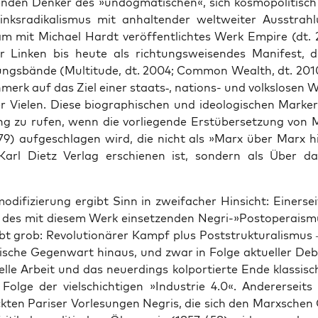
n­den Den­ker des »undog­ma­ti­schen«, sich kos­mo­po­li­tisch a
nks­ra­di­ka­lis­mus mit anhal­ten­der welt­wei­ter Aus­strah
m mit Micha­el Hardt ver­öf­fent­lich­tes Werk Empire (dt. 
er Lin­ken bis heu­te als rich­tungs­wei­sen­des Mani­fest, d
zungs­bän­de (Multi­tu­de, dt. 2004; Com­mon Wealth, dt. 2010
merk auf das Ziel einer staats‑, nati­ons- und volks­lo­sen We
 Vie­len. Die­se bio­gra­phi­schen und ideo­lo­gi­schen Mar­ker
ung zu rufen, wenn die vor­lie­gen­de Erst­über­set­zung von M
9) auf­ge­schla­gen wird, die nicht als »Marx über Marx h
r Karl Dietz Ver­lag erschie­nen ist, son­dern als Über da
mo­di­fi­zie­rung ergibt Sinn in zwei­fa­cher Hin­sicht: Einer­se
 des mit die­sem Werk ein­set­zen­den Negri-»Postoperaism
 grob: Revo­lu­tio­nä­rer Kampf plus Post­struk­tu­ra­lis­mus
s­ti­sche Gegen­wart hin­aus, und zwar in Fol­ge aktu­el­ler D
­el­le Arbeit und das neu­er­dings kol­por­tier­te Ende klas­si­
 Fol­ge der viel­schich­ti­gen »Indus­trie 4.0«. Ande­rer­seit
k­ten Pari­ser Vor­le­sun­gen Negris, die sich den Marx­schen 