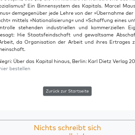
ozia­lis­mus? Ein Bin­nen­sys­tem des Kapi­tals. Mar­cel Mau
s­mus« dem­ge­gen­über jede Leh­re von der »Über­nah­me der 
ht« mit­tels »Natio­na­li­sie­rung« und »Schaf­fung eines un
­trol­le ste­hen­den indus­tri­el­len und kom­mer­zi­el­len E
esagt: Hie Staats­feind­schaft und gewalt­sa­me Abschaf
rbeit, da Orga­ni­sa­ti­on der Arbeit und ihres Ertra­ges 
meinschaft.
egri: Über das Kapi­tal hin­aus, Ber­lin: Karl Dietz Ver­lag 20
hier bestellen
Zurück zur Startseite
Nichts schreibt sich