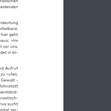
is­ti­schen
ei­den­den
Andeu­tung
­tel­ba­re,
 hier geht
n­aus: »Im
t vor uns,
det in eli­
nd Auf­ruf
 zu rufen,
en Gewalt –
 Wohn­statt
­ver­ständ­
­xis­tisch-
s­mus sucht
pi­tal zer­