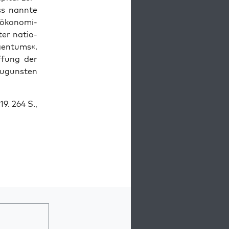
ss nann­te
öko­no­mi­
ter natio­
igen­tums«.
­fung der
zuguns­ten
19. 264 S.,