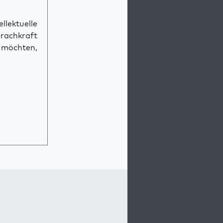
llektuelle
prachkraft
n möchten,