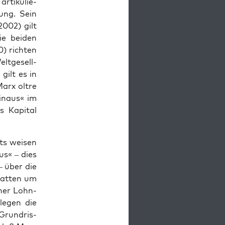
rti­ku­lie­
­lung. Sein
2002) gilt
ie bei­den
) rich­ten
lt­ge­sell­
 gilt es in
arx olt­re
in­aus« im
s Kapi­tal
its wei­sen
us« – dies
 – über die
ebat­ten um
scher Lohn­
s legen die
Grund­ris­