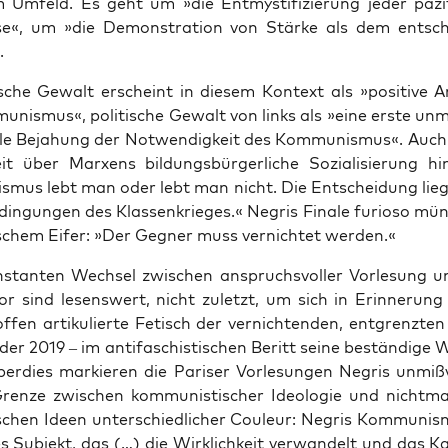
m Umfeld. Es geht um »die Ent­mys­ti­fi­zie­rung jeder pazi­f
se«, um »die Demons­tra­ti­on von Stär­ke als dem ent­sch
.
­ri­sche Gewalt erscheint in die­sem Kon­text als »posi­ti­ve 
­nis­mus«, poli­ti­sche Gewalt von links als »eine ers­te unmit
­le Beja­hung der Not­wen­dig­keit des Kom­mu­nis­mus«. Auch
t über Mar­xens bil­dungs­bür­ger­li­che Sozia­li­sie­rung hi
s­mus lebt man oder lebt man nicht. Die Ent­schei­dung lieg
in­gun­gen des Klas­sen­krie­ges.« Negris Fina­le furio­so mün­
i­schem Eifer: »Der Geg­ner muss ver­nich­tet werden.«
n­stan­ten Wech­sel zwi­schen anspruchs­vol­ler Vor­le­sung u
or sind lesens­wert, nicht zuletzt, um sich in Erin­ne­rung
fen arti­ku­lier­te Fetisch der ver­nich­ten­den, ent­grenz­t
er 2019 – im anti­fa­schis­ti­schen Beritt sei­ne bestän­di­ge
ber­dies mar­kie­ren die Pari­ser Vor­le­sun­gen Negris unmiß
ren­ze zwi­schen kom­mu­nis­ti­scher Ideo­lo­gie und nicht­mar
ti­schen Ideen unter­schied­li­cher Cou­leur: Negris Kom­mu­ni
s Sub­jekt, das (…) die Wirk­lich­keit ver­wan­delt und das Ka