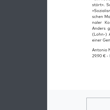
stört«. S
»Sozia­li
schen Mac
na­ler Kon
Anders g
(Lohn-) A
einer Ge
Anto­nio N
29.90 € -