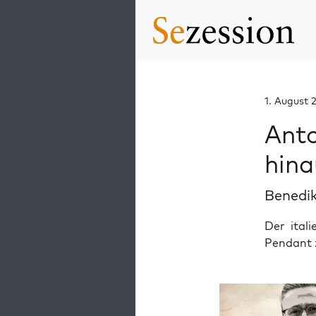
1. August 
Anto
hina
Benedik
Der ital
Pendant z