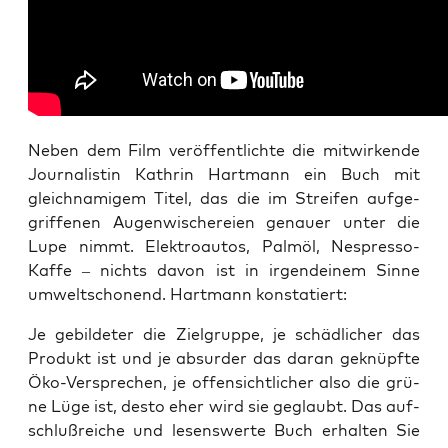
Neben dem Film ver­öf­fent­lich­te die mit­wir­ken­de
Jour­na­lis­tin Kath­rin Hart­mann ein Buch mit
gleich­na­mi­gem Titel, das die im Strei­fen auf­ge­
grif­fe­nen Augen­wi­sche­rei­en genau­er unter die
Lupe nimmt. Elek­tro­au­tos, Palm­öl, Nes­pres­so-
Kaf­fe – nichts davon ist in irgend­ei­nem Sin­ne
umwelt­scho­nend. Hart­mann konstatiert:
Je gebil­de­ter die Ziel­grup­pe, je schäd­li­cher das
Pro­dukt ist und je absur­der das dar­an geknüpf­te
Öko-Ver­spre­chen, je offen­sicht­li­cher also die grü­
ne Lüge ist, des­to eher wird sie geglaubt. Das auf­
schluß­rei­che und lesens­wer­te Buch erhal­ten Sie