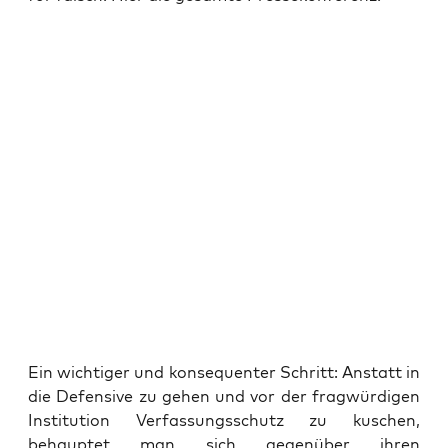
Ein wich­ti­ger und kon­se­quen­ter Schritt: Anstatt in
die Defen­si­ve zu gehen und vor der frag­wür­di­gen
Insti­tu­ti­on Ver­fas­sungs­schutz zu kuschen,
behaup­tet man sich gegen­über ihren