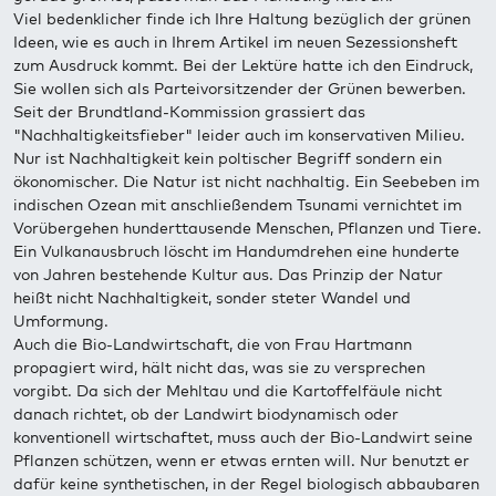
Viel bedenklicher finde ich Ihre Haltung bezüglich der grünen
Ideen, wie es auch in Ihrem Artikel im neuen Sezessionsheft
zum Ausdruck kommt. Bei der Lektüre hatte ich den Eindruck,
Sie wollen sich als Parteivorsitzender der Grünen bewerben.
Seit der Brundtland-Kommission grassiert das
"Nachhaltigkeitsfieber" leider auch im konservativen Milieu.
Nur ist Nachhaltigkeit kein poltischer Begriff sondern ein
ökonomischer. Die Natur ist nicht nachhaltig. Ein Seebeben im
indischen Ozean mit anschließendem Tsunami vernichtet im
Vorübergehen hunderttausende Menschen, Pflanzen und Tiere.
Ein Vulkanausbruch löscht im Handumdrehen eine hunderte
von Jahren bestehende Kultur aus. Das Prinzip der Natur
heißt nicht Nachhaltigkeit, sonder steter Wandel und
Umformung.
Auch die Bio-Landwirtschaft, die von Frau Hartmann
propagiert wird, hält nicht das, was sie zu versprechen
vorgibt. Da sich der Mehltau und die Kartoffelfäule nicht
danach richtet, ob der Landwirt biodynamisch oder
konventionell wirtschaftet, muss auch der Bio-Landwirt seine
Pflanzen schützen, wenn er etwas ernten will. Nur benutzt er
dafür keine synthetischen, in der Regel biologisch abbaubaren