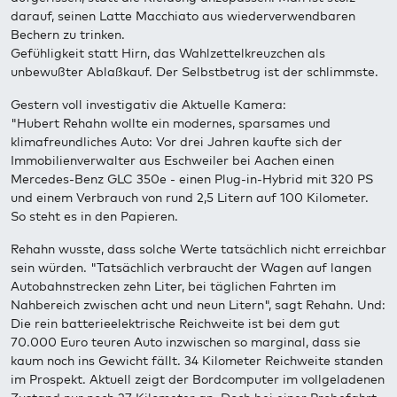
darauf, seinen Latte Macchiato aus wiederverwendbaren
Bechern zu trinken.
Gefühligkeit statt Hirn, das Wahlzettelkreuzchen als
unbewußter Ablaßkauf. Der Selbstbetrug ist der schlimmste.
Gestern voll investigativ die Aktuelle Kamera:
"Hubert Rehahn wollte ein modernes, sparsames und
klimafreundliches Auto: Vor drei Jahren kaufte sich der
Immobilienverwalter aus Eschweiler bei Aachen einen
Mercedes-Benz GLC 350e - einen Plug-in-Hybrid mit 320 PS
und einem Verbrauch von rund 2,5 Litern auf 100 Kilometer.
So steht es in den Papieren.
Rehahn wusste, dass solche Werte tatsächlich nicht erreichbar
sein würden. "Tatsächlich verbraucht der Wagen auf langen
Autobahnstrecken zehn Liter, bei täglichen Fahrten im
Nahbereich zwischen acht und neun Litern", sagt Rehahn. Und:
Die rein batterieelektrische Reichweite ist bei dem gut
70.000 Euro teuren Auto inzwischen so marginal, dass sie
kaum noch ins Gewicht fällt. 34 Kilometer Reichweite standen
im Prospekt. Aktuell zeigt der Bordcomputer im vollgeladenen