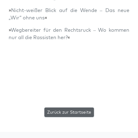
»
Nicht-wei­ßer Blick auf die Wen­de – Das neue
„Wir“ ohne uns
«
»
Weg­be­rei­ter für den Rechts­ruck – Wo kom­men
nur all die Ras­sis­ten her?
«
Zurück zur Startseite