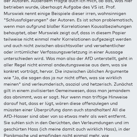
der Autoren. Außerdem fragte auch ich mich, ob das, was hier
betrieben wurde, überhaupt Aufgabe des VS ist. Prof.
Murswiek nennt einige Beispiele dieser irren, wahnsinnigen
"Schlussfolgerungen" der Autoren. Es ist schon problematisch,
wenn man aufgrund bloßer Korrelationen Kausalbeziehungen
behauptet, aber Murswiek zeigt auf, dass in diesem Papier
teilweise nicht einmal mehr Korrelationen aufgezeigt werden
und auch nicht zwischen absichtsvoller und versehentlicher
oder irrtümlicher Verfassungsverletzung in einer Aussage
unterschieden wird. Was man also der AfD unterstellt, geht in
aller Regel nicht einmal andeutungsweise aus dem, was sie
konkret vorträgt, hervor. Die inzwischen üblichen Argumente
wie "Ja, die sagen das ja nur nicht offen, was sie wirklich
meinen" sind verleumderisch, asozial und hetzerisch. Zunächst
gilt in einem zivilisierten Gemeinwesen, dass man jemandem
das abnimmt, was er sagt. Nur wenn man triftige Hinweise
darauf hat, dass er lügt, wären diese offenzulegen und
müssten einer Überprüfung dann auch standhalten! All die
AfD-Hasser sind aber von so etwas mehr als weit entfernt.
Sie suhlen sich in den Gerüchten, den Verleumdungen und im
geschürten Hass (ich meine damit auch wirklich Hass), in der
Panikmache und empfinden nicht einmal mehr, wie