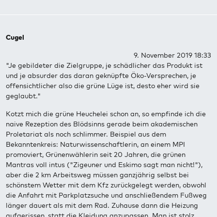
Cugel
9. November 2019 18:33
"Je gebildeter die Zielgruppe, je schädlicher das Produkt ist
und je absurder das daran geknüpfte Öko-Versprechen, je
offensichtlicher also die grüne Lüge ist, desto eher wird sie
geglaubt."
Kotzt mich die grüne Heuchelei schon an, so empfinde ich die
naive Rezeption des Blödsinns gerade beim akademischen
Proletariat als noch schlimmer. Beispiel aus dem
Bekanntenkreis: Naturwissenschaftlerin, an einem MPI
promoviert, Grünenwählerin seit 20 Jahren, die grünen
Mantras voll intus ("Zigeuner und Eskimo sagt man nicht!"),
aber die 2 km Arbeitsweg müssen ganzjährig selbst bei
schönstem Wetter mit dem Kfz zurückgelegt werden, obwohl
die Anfahrt mit Parkplatzsuche und anschließendem Fußweg
länger dauert als mit dem Rad. Zuhause dann die Heizung
aufgerissen, statt die Kleidung anzupassen. Man ist stolz