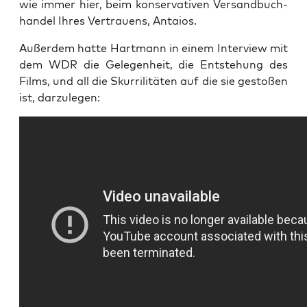
wie immer hier, beim kon­ser­va­ti­ven Ver­sand­buch­
han­del Ihres Ver­trau­ens, Antaios.
Außer­dem hat­te Hart­mann in einem Inter­view mit
dem WDR die Gele­gen­heit, die Ent­ste­hung des
Films, und all die Skur­ri­li­tä­ten auf die sie gesto­ßen
ist, darzulegen: