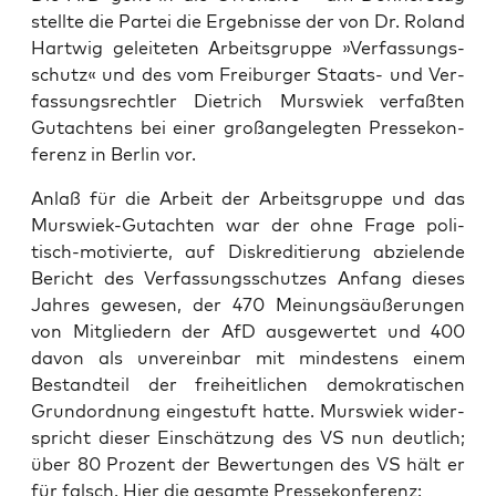
stell­te die Par­tei die Ergeb­nis­se der von Dr. Roland
Hart­wig gelei­te­ten Arbeits­grup­pe »Ver­fas­sungs­
schutz« und des vom Frei­bur­ger Staats- und Ver­
fas­sungs­recht­ler Diet­rich Murs­wiek ver­faß­ten
Gut­ach­tens bei einer groß­an­ge­leg­ten Pres­se­kon­
fe­renz in Ber­lin vor.
Anlaß für die Arbeit der Arbeits­grup­pe und das
Murs­wiek-Gut­ach­ten war der ohne Fra­ge poli­
tisch-moti­vier­te, auf Dis­kre­di­tie­rung abzie­len­de
Bericht des Ver­fas­sungs­schut­zes Anfang die­ses
Jah­res gewe­sen, der 470 Mei­nungs­äu­ße­run­gen
von Mit­glie­dern der AfD aus­ge­wer­tet und 400
davon als unver­ein­bar mit min­des­tens einem
Bestand­teil der frei­heit­li­chen demo­kra­ti­schen
Grund­ord­nung ein­ge­stuft hat­te. Murs­wiek wider­
spricht die­ser Ein­schät­zung des VS nun deut­lich;
über 80 Pro­zent der Bewer­tun­gen des VS hält er
für falsch. Hier die gesam­te Pressekonferenz: