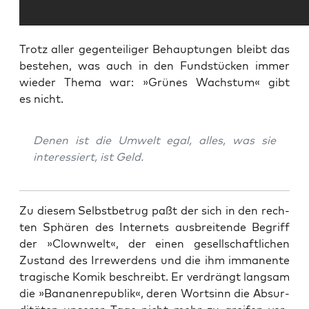
Trotz aller gegen­tei­li­ger Behaup­tun­gen bleibt das
bestehen, was auch in den Fund­stü­cken immer
wie­der The­ma war: »Grü­nes Wachs­tum« gibt
es nicht.
Denen ist die Umwelt egal, alles, was sie
inter­es­siert, ist Geld.
Zu die­sem Selbst­be­trug paßt der sich in den rech­
ten Sphä­ren des Inter­nets aus­brei­ten­de Begriff
der »Clown­welt«, der einen gesell­schaft­li­chen
Zustand des Irre­wer­dens und die ihm imma­nen­te
tra­gi­sche Komik beschreibt. Er ver­drängt lang­sam
die »Bana­nen­re­pu­blik«, deren Wort­sinn die Absur­