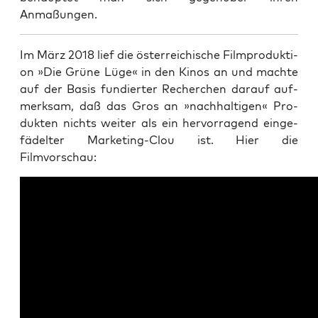
Anmaßungen.
Im März 2018 lief die öster­rei­chi­sche Film­pro­duk­ti­
on »Die Grü­ne Lüge« in den Kinos an und mach­te
auf der Basis fun­dier­ter Recher­chen dar­auf auf­
merk­sam, daß das Gros an »nach­hal­ti­gen« Pro­
duk­ten nichts wei­ter als ein her­vor­ra­gend ein­ge­
fä­del­ter Mar­ke­ting-Clou ist. Hier die
Filmvorschau: