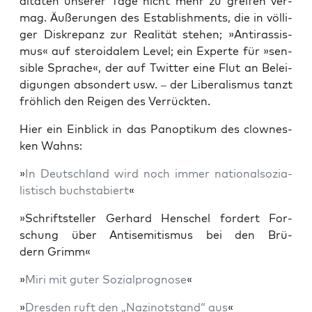
di­tä­ten unse­rer Tage nicht mehr zu grei­fen ver­
mag. Äuße­run­gen des Estab­lish­ments, die in völ­li­
ger Dis­kre­panz zur Rea­li­tät ste­hen; »Anti­ras­sis­
mus« auf ste­ro­ida­lem Level; ein Exper­te für »sen­
si­ble Spra­che«, der auf Twit­ter eine Flut an Belei­
di­gun­gen abson­dert usw. – der Libe­ra­lis­mus tanzt
fröh­lich den Rei­gen des Verrückten.
Hier ein Ein­blick in das Pan­op­ti­kum des clow­nes­
ken Wahns:
»
In Deutsch­land wird noch immer natio­nal­so­zia­
lis­tisch buch­sta­biert
«
»Schrift­stel­ler Ger­hard Hen­schel for­dert For­
schung über Anti­se­mi­tis­mus bei den Brü­
dern Grimm«
»
Miri mit guter Sozi­al­pro­gno­se
«
»
Dres­den ruft den „Nazi­not­stand“ aus
«