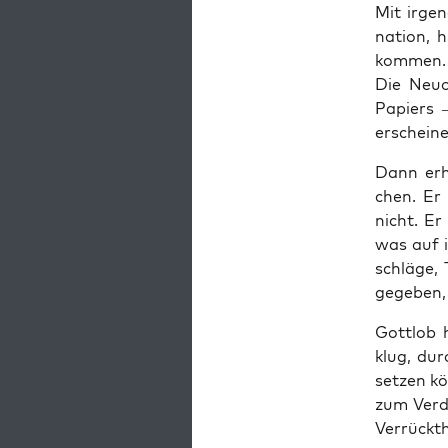
Mit irgend
na­ti­on,
kom­men. A
Die Neu­
Papiers –
erschei­ne
Dann erhi
chen. Er 
nicht. Er
was auf i
schlä­ge,
gege­ben, 
Gott­lob 
klug, dur
set­zen k
zum Ver­d
Ver­rückt­