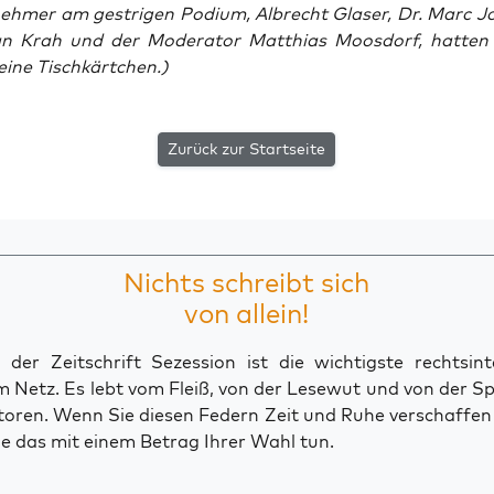
­neh­mer am gest­ri­gen Podi­um, Albrecht Gla­ser, Dr. Marc Jo
i­an Krah und der Mode­ra­tor Mat­thi­as Moos­dorf, hat­ten
ei­ne Tischkärtchen.)
Zurück zur Startseite
Nichts schreibt sich
von allein!
der Zeitschrift Sezession ist die wichtigste rechtsinte
 Netz. Es lebt vom Fleiß, von der Lesewut und von der S
toren. Wenn Sie diesen Federn Zeit und Ruhe verschaffe
e das mit einem Betrag Ihrer Wahl tun.