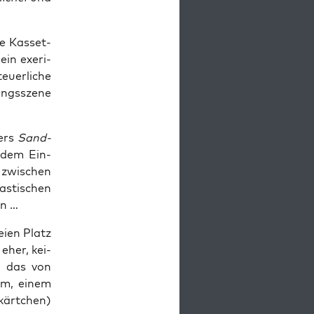
e Kas­set­
ein exe­ri­
­er­li­che
ngs­sze­ne
gers
Sand­
r dem Ein­
 zwi­schen
s­ti­schen
en …
i­en Platz
 eher, kei­
m, das von
kem, einem
kärt­chen)