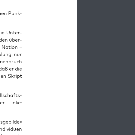
schen Punk­
ie Unter­
­den über­
r Nati­on –
k­lung, nur
­men­bruch
daß er die
gen Skript
l­schafts­
r Lin­ke:
ge­bil­de«
i­vi­du­en