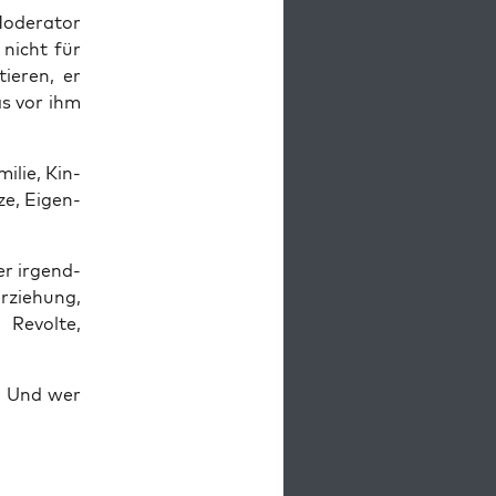
ode­ra­tor
 nicht für
ie­ren, er
as vor ihm
­lie, Kin­
­ze, Eigen­
er irgend­
rzie­hung,
 Revol­te,
n. Und wer