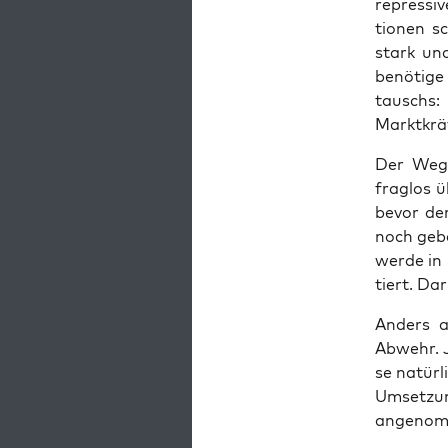
repres­si­
tio­nen sc
stark und
benö­ti­g
tauschs:
Marktkrä
Der Weg z
frag­los 
bevor der
noch gebe 
wer­de in 
tiert. Da
Anders al
Abwehr. Ja
se natür­l
Umset­zung
ange­nom­