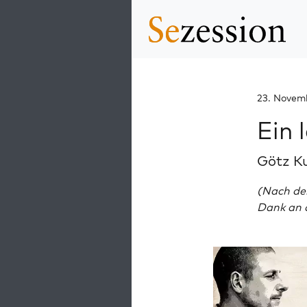
23. Novem
Ein 
Götz K
(Nach de
Dank an d