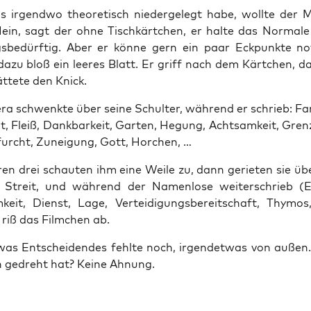
 irgend­wo theo­re­tisch nie­der­ge­legt habe, woll­te der M
Nein, sagt der ohne Tisch­kärt­chen, er hal­te das Nor­ma­le
gs­be­dürf­tig. Aber er kön­ne gern ein paar Eck­punk­te not
dazu bloß ein lee­res Blatt. Er griff nach dem Kärt­chen, d
t­te­te den Knick.
ra schwenk­te über sei­ne Schul­ter, wäh­rend er schrieb: Fami
t, Fleiß, Dank­bar­keit, Gar­ten, Hegung, Acht­sam­keit, Gren
furcht, Zunei­gung, Gott, Horchen, …
ren drei schau­ten ihm eine Wei­le zu, dann gerie­ten sie üb
 Streit, und wäh­rend der Namen­lo­se wei­ter­schrieb (E
keit, Dienst, Lage, Ver­tei­di­gungs­be­reit­schaft, Thy­mos,
 riß das Film­chen ab.
­was Ent­schei­den­des fehl­te noch, irgend­et­was von auße
 gedreht hat? Kei­ne Ahnung.