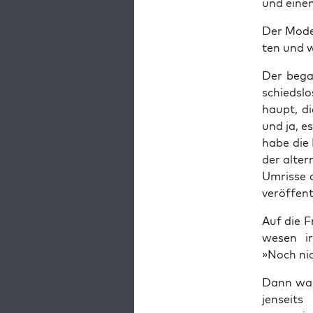
und einem
Der Mode­r
ten und w
Der began
schieds­l
haupt, die
und ja, es
habe die 
der alter
Umris­se 
ver­öf­fen
Auf die F
we­sen i
»Noch nic
Dann war 
jen­seits