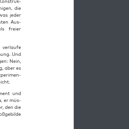
 Kon­struk­
ni­gen, die
 was jeder
h­ten Aus­
s frei­er
ver­lau­fe
­mung. Und
gen: Nein,
ng, aber es
xpe­ri­men­
icht.
i­ment und
ja, er müs­
er, den die
ß­ge­bil­de