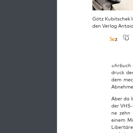
Götz Kubitschek l
den Verlag Antai
uhr­buch
–
druck des
dem mecha
Abneh­men
Aber da l
der VHS-Ka
ne zehn M
einem Mod
Liber­tä­