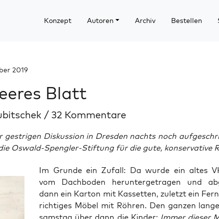
Konzept
Autoren
Archiv
Bestellen
ber 2019
leeres Blatt
ubitschek
/
32 Kommentare
r gestrigen Diskussion in Dresden nachts noch
aufgeschr
ie Oswald-Spengler-Stiftung für die gute, konservative 
Im Grun­de ein Zufall: Da wur­de ein altes 
vom Dach­bo­den her­un­ter­ge­tra­gen und abg
dann ein Kar­ton mit Kas­set­ten, zuletzt ein Fern­
rich­ti­ges Möbel mit Röh­ren. Den gan­zen lan­
sams­tag über dann die Kin­der:
Immer die­ser M