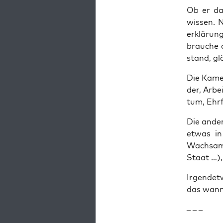
Ob er das
wis­sen. 
erklä­run
brau­che 
stand, glä
Die Kame­
der, Arbei
tum, Ehr­
Die ande­
et­was in
Wach­sam­
Staat …),
Irgend­et
das wann
– – –