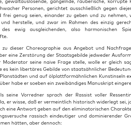
ve, gewalt­aus­lö­sen­de, gän­geln­de, räu­be­ri­sche, kor­rup­te
hwa­cher Per­so­nen, gerich­tet aus­schließ­lich gegen die­je­
 frei genug sei­en, ein­an­der zu geben und zu neh­men,
e und her­stel­le, und zwar im Rah­men des ein­zig gerec
 des ewig aus­glei­chen­den, also har­mo­ni­schen Spiel
fte.
u die­ser Cho­reo­gra­phie aus Ange­bot und Nach­fra­ge 
über eine Zer­stö­rung der Staats­ge­bil­de jed­we­der Aus­for
 Mode­ra­tor sei­ne nai­ve Fra­ge stel­le, wol­le er gleich sa
es kein liber­tä­res Gebil­de von staats­ähn­li­cher Bedeu­tu
Plan­städ­ten und auf ölplatt­form­ähn­li­chen Kunst­in­seln e
r­über habe er soeben ein zwei­bän­di­ges Manu­skript eingere
s sei­ne Vor­red­ner sprach der Ras­sist vol­ler Res­sen­t
, er wis­se, daß er ver­meint­lich his­to­risch wider­legt sei, 
ich eine Ant­wort geben auf den eli­mi­na­to­ri­schen Cha­rak­t
s­ver­su­che ras­sisch ein­deu­ti­ger und domi­nie­ren­der Gro
men hät­ten, aber dennoch: