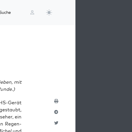
Suche
ieben,
mit
Runde.)
VHS-Gerät
e­staubt,
se­her, ein
gen Regen­
ichel
und