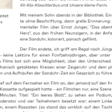
Kli-Kla-Kla­wit­ter­bus
und
Unse­re klei­ne Farm
.
Mit mei­nem Sohn abends in der Biblio­thek. Ein
eitet
te ohne Beschrif­tung, dann grel­le Erin­ne­rung: 
os
men­tel­ler Film über Ernst Jün­ger, “Das aben­teu
Herz”, aus den frü­hen Neun­zi­gern, in der Anfa
eine Sand­uhr, kolo­riert, panisch gefilmt.
Der Film ende­te, ich griff am Regal nach Jün­
 kei­ne Lek­tü­re für einen Fünf­zehn­jäh­ri­gen, aber unte
 Films bot sich eine Mög­lich­keit, über den Unter­schied
­nisch getak­te­ten Krei­sen einer Zei­ger­uhr und dem pla
 und Auf­häu­fen der Sand­uhr-Zeit ein Gespräch zu führ
ief auf dem Fern­se­her ein Film an, den jemand auf den fre
s­set­te auf­ge­spielt hat­te – ein Film­chen nur, eine Sze­ne
inu­ten. Titel: “Ein lee­res Blatt”, zu sehen ein Podi­u
e­ra­tor und vier Teil­neh­mern besetzt war: einem Lin­
ren, einem Ras­sis­ten (so stand das wirk­lich auf den Tisch­