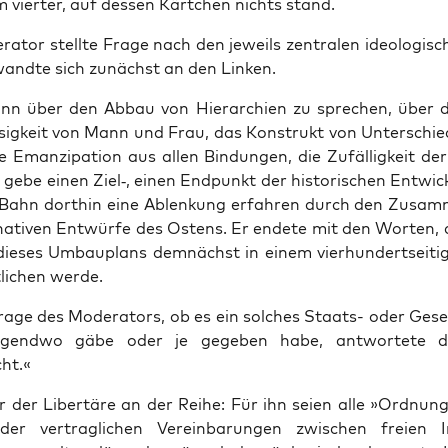
 vier­ter, auf des­sen Kärt­chen nichts stand.
a­tor stell­te Fra­ge nach den jeweils zen­tra­len ideo­lo­gi­
and­te sich zunächst an den Linken.
n über den Abbau von Hier­ar­chien zu spre­chen, über d
o­sig­keit von Mann und Frau, das Kon­strukt von Unter­schie
 Eman­zi­pa­ti­on aus allen Bin­dun­gen, die Zufäl­lig­keit de
 gebe einen Ziel‑, einen End­punkt der his­to­ri­schen Ent­wic
Bahn dort­hin eine Ablen­kung erfah­ren durch den Zusam
­na­ti­ven Ent­wür­fe des Ostens. Er ende­te mit den Wor­ten, 
die­ses Umbau­plans dem­nächst in einem vier­hun­dert­sei­ti­
t­li­chen werde.
ra­ge des Mode­ra­tors, ob es ein sol­ches Staats- oder Gesel
rgend­wo gäbe oder je gege­ben habe, ant­wor­te­te de
ht.«
der Liber­tä­re an der Rei­he: Für ihn sei­en alle »Ord­nungs­
 der ver­trag­li­chen Ver­ein­ba­run­gen zwi­schen frei­en Ind