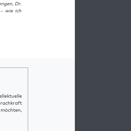
n­gen, Dr.
 – wie ich
llektuelle
prachkraft
n möchten,