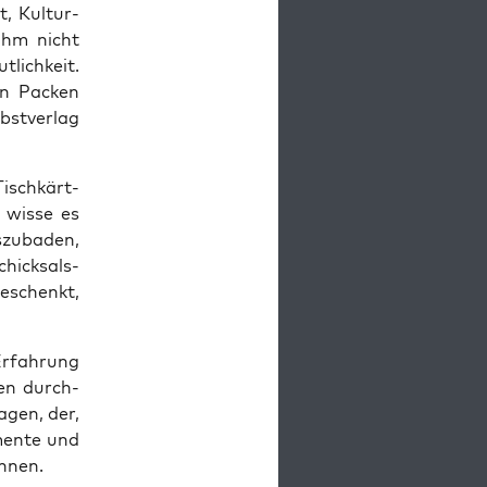
t, Kul­tur­
 ihm nicht
­lich­keit.
en Packen
st­ver­lag
isch­kärt­
 wis­se es
zu­ba­den,
hick­sals­
geschenkt,
rfah­rung
en durch­
agen, der,
men­te und
önnen.