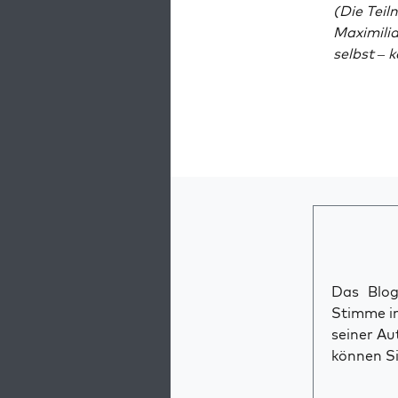
(Die Teil
Maxi­mi­l
selbst – k
Das Blog 
Stimme im
seiner Au
können Si