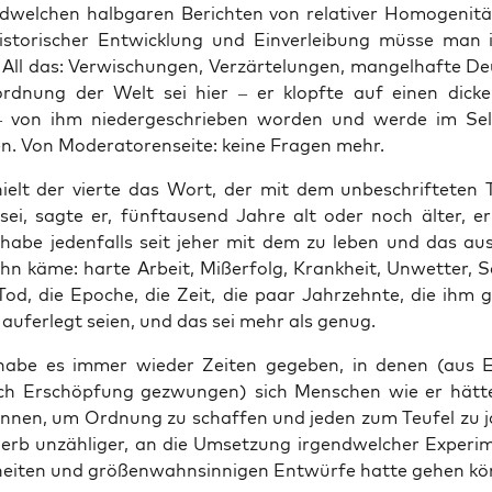
­wel­chen halb­ga­ren Berich­ten von rela­ti­ver Homo­ge­ni­tä
 his­to­ri­scher Ent­wick­lung und Ein­ver­lei­bung müs­se man
ll das: Ver­wi­schun­gen, Ver­zär­te­lun­gen, man­gel­haf­te Deut
ord­nung der Welt sei hier – er klopf­te auf einen dick
 von ihm nie­der­ge­schrie­ben wor­den und wer­de im Selb
n. Von Mode­ra­to­ren­sei­te: kei­ne Fra­gen mehr.
elt der vier­te das Wort, der mit dem unbe­schrif­te­ten T
sei, sag­te er, fünf­tau­send Jah­re alt oder noch älter, er
 habe jeden­falls seit jeher mit dem zu leben und das aus­
hn käme: har­te Arbeit, Miß­er­folg, Krank­heit, Unwet­ter, Sc
 Tod, die Epo­che, die Zeit, die paar Jahr­zehn­te, die ihm 
auf­er­legt sei­en, und das sei mehr als genug.
habe es immer wie­der Zei­ten gege­ben, in denen (aus E
ch Erschöp­fung gezwun­gen) sich Men­schen wie er hät­t
ön­nen, um Ord­nung zu schaf­fen und jeden zum Teu­fel zu j
erb unzäh­li­ger, an die Umset­zung irgend­wel­cher Expe­ri­
hei­ten und grö­ßen­wahn­sin­ni­gen Ent­wür­fe hat­te gehen k