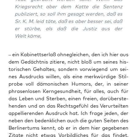
Kriegs­recht aber dem Kat­te die Sen­tenz
publi­ziert, so soll ihm gesagt wer­den, daß es
Sr. K. M. leid täte, daß es aber bes­ser sei, daß
er stür­be, als daß die Jus­tiz aus der
Welt käme,
– ein Kabi­netts­er­laß ohne­glei­chen, den ich hier aus
dem Gedächt­nis zitie­re, nicht bloß um sei­nes his­
to­ri­schen Gehal­tes, son­dern vor­wie­gend um sei­
nes Aus­drucks wil­len, als eine merk­wür­di­ge Stil­
pro­be voll dämo­ni­schen Humors, der, in sei­ner
phra­sen­lo­sen Kern­ge­sund­heit, für alles, auch für
das Leben und Ster­ben, einen frei­en, dar­über­ste­
hen­den und an das Rechts­ge­fühl des Ver­ur­teil­ten
appel­lie­ren­den Aus­druck hat. Ich fra­ge jeden, der
neben den bedenk­li­chen auch die guten Sei­ten des
Ber­li­ner­tums kennt, ob er in dem hier gege­be­nen
Zita­te nicht etwas Vor­bild­li­ches für das fin­det,