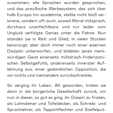
zusam­men; alle Spra­chen wur­den gespro­chen,
und das preu­ßi­sche Wer­be­sys­tem, das sich über
halb Euro­pa hin aus­dehn­te, stell­te nicht bloß ver­
lo­re­ne, son­dern oft auch, soweit Moral mit­sprach,
durch­aus unan­fecht­ba­re und nur lei­der vom
Unglück ver­folg­te Genies unter die Fah­ne. Nun
stan­den sie in Reih und Glied, in vie­len Stü­cken
bevor­zugt, aber doch immer noch einer eiser­nen
Dis­zi­plin unter­wor­fen, und bil­de­ten jenen merk­
wür­di­gen Geist einer­seits mili­tä­risch-fri­de­ri­zia­ni­
schen Selbst­ge­fühls, ande­rer­seits inners­ter Auf­
leh­nung aus, einer gedank­li­chen Oppo­si­ti­on, die
vor nichts und nie­man­dem zurückschreckte.
So ver­ging ihr Leben. Alt gewor­den, tra­ten sie
dann in die bür­ger­li­che Gesell­schaft zurück, um
nun in die­ser, so gut es ging, ihr Dasein zu fris­ten,
als Lohn­die­ner und Tafel­de­cker, als Schreib- und
Sprach­leh­rer, als Tep­pich­flech­ter und Stie­fel­put­