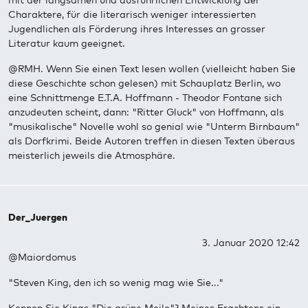
mit der langsamen und ausführlichen Entwicklung der
Charaktere, für die literarisch weniger interessierten
Jugendlichen als Förderung ihres Interesses an grosser
Literatur kaum geeignet.
@RMH. Wenn Sie einen Text lesen wollen (vielleicht haben Sie
diese Geschichte schon gelesen) mit Schauplatz Berlin, wo
eine Schnittmenge E.T.A. Hoffmann - Theodor Fontane sich
anzudeuten scheint, dann: "Ritter Gluck" von Hoffmann, als
"musikalische" Novelle wohl so genial wie "Unterm Birnbaum"
als Dorfkrimi. Beide Autoren treffen in diesen Texten überaus
meisterlich jeweils die Atmosphäre.
Der_Juergen
3. Januar 2020 12:42
@Maiordomus
"Steven King, den ich so wenig mag wie Sie..."