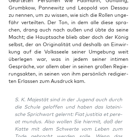
Gear­te­ten Per­so­nen wie Faß­mann, Gund­ling,
Grumb­kow, Pan­ne­witz und Leo­pold von Des­sau
zu nen­nen, um zu wis­sen, wie sich die Rol­len unge­
fähr ver­teil­ten. Der Ton, in dem alle die­se spra­
chen, drang auch nach außen und übte da sei­ne
Macht; die Haupt­sa­che blieb aber doch der König
selbst, der an Ori­gi­na­li­tät und des­halb an Ein­wir­
kung auf die Volks­see­le sei­ner Umge­bung weit
über­le­gen war, was in jedem sei­ner inti­men
Gesprä­che, vor allem aber in sei­nen gro­ßen Regie­
rungs­ak­ten, in sei­nen von ihm per­sön­lich redi­gier­
ten Erlas­sen zum Aus­druck kam.
S. K. Majes­tät sind in der Jugend auch durch
die Schu­le gel­of­fen und haben das latei­ni­
sche Sprich­wort gelernt: Fiat jus­ti­tia et pere­
at mun­dus. Also wol­len Sie hier­mit, daß der
Kat­te mit dem Schwer­te vom Leben zum
Tode gebracht wer­den sol­le. Wenn das