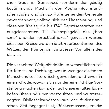
cher Gast in Sans­sou­ci, son­dern die geis­tig
bestim­men­de Macht in den Köp­fen des mär­ki­
schen Adels und der zu Hofe gehen­den Gene­ra­le
gewor­den war, voll­zog sich der Umschwung, und
die­sel­ben Krei­se, die bis 1740 Reprä­sen­tan­ten der
aus­ge­las­sens­ten Till Eulen­spie­ge­lei, des „bon
sens“ und der „prac­ti­cal jokes“ gewe­sen waren,
die­sel­ben Krei­se wur­den jetzt Reprä­sen­tan­ten des
Wit­zes, der Poin­te, der Anti­the­se. Vor allem des
Reparti.
Die vor­neh­me Welt, bis dahin im wesent­li­chen tot
für Kunst und Dich­tung, war in weni­ger als einem
Men­schen­al­ter lite­ra­risch gewor­den, und zwar in
einem Gra­de, wovon sich nur der eine rich­ti­ge Vor­
stel­lung machen kann, der auf unse­ren alten Edel­
hö­fen über und über ver­staub­ten und wurm­zer­
nag­ten Biblio­theks­chät­zen aus der fri­de­ri­zia­ni­
schen Zeit begeg­net ist, Bücher­mas­sen, um die