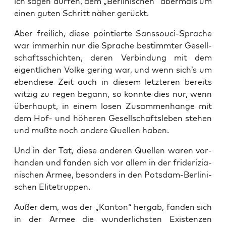
ich sagen dür­fen, dem „Ber­li­ni­schen“ aber­mals um
einen guten Schritt näher gerückt.
Aber frei­lich, die­se poin­tier­te Sans­sou­ci-Spra­che
war immer­hin nur die Spra­che bestimm­ter Gesell­
schafts­schich­ten, deren Ver­bin­dung mit dem
eigent­li­chen Vol­ke gering war, und wenn sich’s um
eben­die­se Zeit auch in die­sem letz­te­ren bereits
wit­zig zu regen begann, so konn­te dies nur, wenn
über­haupt, in einem losen Zusam­men­han­ge mit
dem Hof- und höhe­ren Gesell­schafts­le­ben ste­hen
und muß­te noch ande­re Quel­len haben.
Und in der Tat, die­se ande­ren Quel­len waren vor­
han­den und fan­den sich vor allem in der fri­de­ri­zia­
ni­schen Armee, beson­ders in den Pots­dam-Ber­li­ni­
schen Elitetruppen.
Außer dem, was der „Kan­ton“ her­gab, fan­den sich
in der Armee die wun­der­lichs­ten Exis­ten­zen