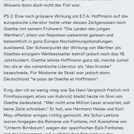
Wissens dann doch nicht der Fall war.
PS 2: Eine noch grössere Wirkung als E.T.A. Hoffmann auf die
europäische Literatur hatte unter dessen Zeitgenossen noch
Goethe mit seinem Frühwerk "Die Leiden des jungen
Werthers", allein von Napoleon siebenmal gelesen und
bekanntlich in ganz Europa Nachahmungshandlungen
auslösend. Der Schwerpunkt der Wirkung von Werther als
Goethes einzigem Weltbestseller betraf jedoch noch das 18.
Jahrhundert. Goethe lehnte Hoffmann ganz ab, meinte zumal
ihn, als er die romantische Literatur als "das Kranke"
bezeichnete. Für Madame de Staël war jedoch dann
Deutschland "le pays de Goethe et Hoffmann".
King, den ich so wenig mag wie Sie (kein Vergleich freilich mit
Filmfassungen, etwa von Kubrick) bleibt heute im Sinn von
Goethe bedeutend: "Wer nicht eine Million Leser erwartet, soll
keine Zeile schreiben." Er hat, wie Hermann Hesse und Karl
May, offenbar einiges richtig gemacht. Als Schul-Lektüre
waren hingegen die Romane von Fontane, mit Ausnahme von
"Unterm Birnbaum", wegen der spezifischen Epik Fontanes