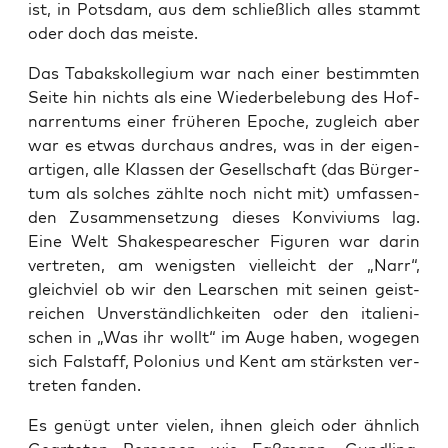
ist, in Pots­dam, aus dem schließ­lich alles stammt
oder doch das meiste.
Das Tabaks­kol­le­gi­um war nach einer bestimm­ten
Sei­te hin nichts als eine Wie­der­be­le­bung des Hof­
nar­ren­tums einer frü­he­ren Epo­che, zugleich aber
war es etwas durch­aus and­res, was in der eigen­
ar­ti­gen, alle Klas­sen der Gesell­schaft (das Bür­ger­
tum als sol­ches zähl­te noch nicht mit) umfas­sen­
den Zusam­men­set­zung die­ses Kon­vi­vi­ums lag.
Eine Welt Shake­speare­scher Figu­ren war dar­in
ver­tre­ten, am wenigs­ten viel­leicht der „Narr“,
gleich­viel ob wir den Lear­schen mit sei­nen geist­
rei­chen Unver­ständ­lich­kei­ten oder den ita­lie­ni­
schen in „Was ihr wollt“ im Auge haben, woge­gen
sich Fal­staff, Polo­ni­us und Kent am stärks­ten ver­
tre­ten fanden.
Es genügt unter vie­len, ihnen gleich oder ähn­lich