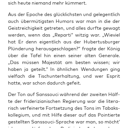
sich heu­te nie­mand mehr kümmert.
Aus der Epo­che des glück­lichs­ten und gele­gent­lich
auch über­mü­tigs­ten Humors war man in die der
Geist­rei­chig­keit getre­ten, und alles durf­te gewagt
wer­den, wenn das „Repar­ti“ wit­zig war. „Wie­viel
hat Er denn eigent­lich aus der Huber­tus­bur­ger
Plün­de­rung her­aus­ge­schla­gen?“ frag­te der König
über die Tafel hin einen sei­ner alten Gene­ra­le.
„Das müs­sen Majes­tät am bes­ten wis­sen; wir
haben ja geteilt.“ In ähn­li­chen Wen­dun­gen ging
viel­fach die Tisch­un­ter­hal­tung, und wer Esprit
hat­te, war schon dadurch gefeit.
Der Ton auf Sans­sou­ci wäh­rend der zwei­ten Hälf­
te der fri­de­ri­zia­ni­schen Regie­rung war die lite­ra­
risch ver­fei­ner­te Fort­set­zung des Tons im Tabaks­
kol­le­gi­um, und mit Hil­fe die­ser auf das Poin­tier­te
gestell­ten Sans­sou­ci-Spra­che war man, so möcht’