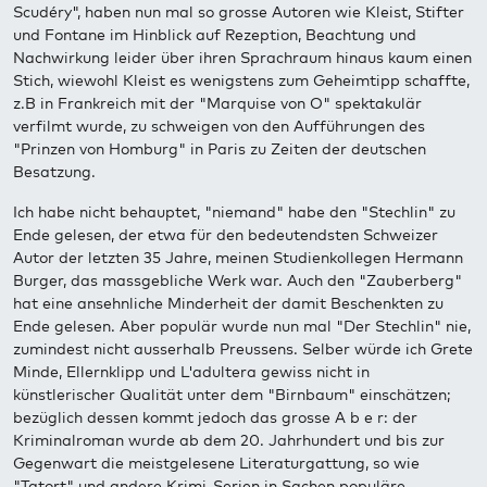
Scudéry", haben nun mal so grosse Autoren wie Kleist, Stifter
und Fontane im Hinblick auf Rezeption, Beachtung und
Nachwirkung leider über ihren Sprachraum hinaus kaum einen
Stich, wiewohl Kleist es wenigstens zum Geheimtipp schaffte,
z.B in Frankreich mit der "Marquise von O" spektakulär
verfilmt wurde, zu schweigen von den Aufführungen des
"Prinzen von Homburg" in Paris zu Zeiten der deutschen
Besatzung.
Ich habe nicht behauptet, "niemand" habe den "Stechlin" zu
Ende gelesen, der etwa für den bedeutendsten Schweizer
Autor der letzten 35 Jahre, meinen Studienkollegen Hermann
Burger, das massgebliche Werk war. Auch den "Zauberberg"
hat eine ansehnliche Minderheit der damit Beschenkten zu
Ende gelesen. Aber populär wurde nun mal "Der Stechlin" nie,
zumindest nicht ausserhalb Preussens. Selber würde ich Grete
Minde, Ellernklipp und L'adultera gewiss nicht in
künstlerischer Qualität unter dem "Birnbaum" einschätzen;
bezüglich dessen kommt jedoch das grosse A b e r: der
Kriminalroman wurde ab dem 20. Jahrhundert und bis zur
Gegenwart die meistgelesene Literaturgattung, so wie
"Tatort" und andere Krimi-Serien in Sachen populäre