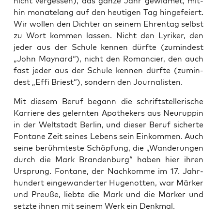
nicht ver­ges­sen), das gan­ze Jahr gewid­met, mit­
hin mona­te­lang auf den heu­ti­gen Tag hin­ge­fei­ert.
Wir wol­len den Dich­ter an sei­nem Ehren­tag selbst
zu Wort kom­men las­sen. Nicht den Lyri­ker, den
jeder aus der Schu­le ken­nen dürf­te (zumin­dest
„John May­nard“), nicht den Roman­cier, den auch
fast jeder aus der Schu­le ken­nen dürf­te (zumin­
dest „Effi Briest“), son­dern den Journalisten.
Mit die­sem Beruf begann die schrift­stel­le­ri­sche
Kar­rie­re des gelern­ten Apo­the­kers aus Neu­rup­pin
in der Welt­stadt Ber­lin, und die­ser Beruf sicher­te
Fon­ta­ne Zeit sei­nes Lebens sein Ein­kom­men. Auch
sei­ne berühm­tes­te Schöp­fung, die „Wan­de­run­gen
durch die Mark Bran­den­burg“ haben hier ihren
Ursprung. Fon­ta­ne, der Nach­kom­me im 17. Jahr­
hun­dert ein­ge­wan­der­ter Huge­not­ten, war Mär­ker
und Preu­ße, lieb­te die Mark und die Mär­ker und
setz­te ihnen mit sei­nem Werk ein Denkmal.