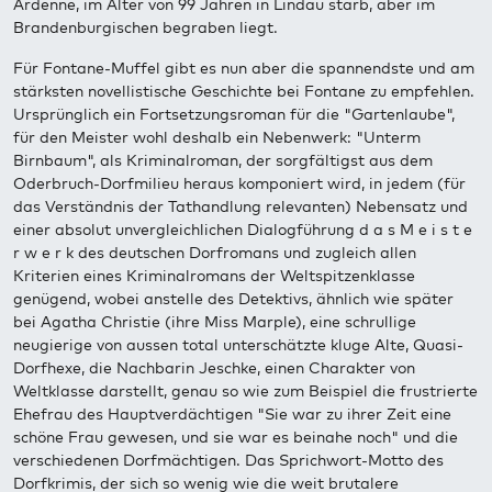
Ardenne, im Alter von 99 Jahren in Lindau starb, aber im
Brandenburgischen begraben liegt.
Für Fontane-Muffel gibt es nun aber die spannendste und am
stärksten novellistische Geschichte bei Fontane zu empfehlen.
Ursprünglich ein Fortsetzungsroman für die "Gartenlaube",
für den Meister wohl deshalb ein Nebenwerk: "Unterm
Birnbaum", als Kriminalroman, der sorgfältigst aus dem
Oderbruch-Dorfmilieu heraus komponiert wird, in jedem (für
das Verständnis der Tathandlung relevanten) Nebensatz und
einer absolut unvergleichlichen Dialogführung d a s M e i s t e
r w e r k des deutschen Dorfromans und zugleich allen
Kriterien eines Kriminalromans der Weltspitzenklasse
genügend, wobei anstelle des Detektivs, ähnlich wie später
bei Agatha Christie (ihre Miss Marple), eine schrullige
neugierige von aussen total unterschätzte kluge Alte, Quasi-
Dorfhexe, die Nachbarin Jeschke, einen Charakter von
Weltklasse darstellt, genau so wie zum Beispiel die frustrierte
Ehefrau des Hauptverdächtigen "Sie war zu ihrer Zeit eine
schöne Frau gewesen, und sie war es beinahe noch" und die
verschiedenen Dorfmächtigen. Das Sprichwort-Motto des
Dorfkrimis, der sich so wenig wie die weit brutalere