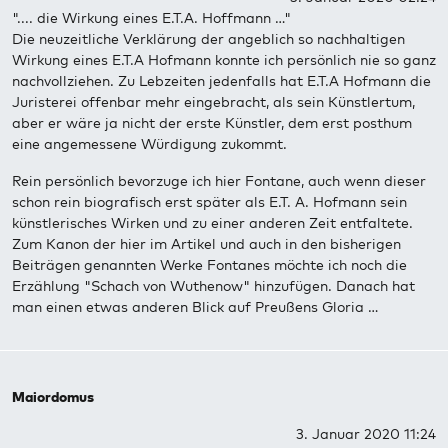
".... die Wirkung eines E.T.A. Hoffmann …"
Die neuzeitliche Verklärung der angeblich so nachhaltigen
Wirkung eines E.T.A Hofmann konnte ich persönlich nie so ganz
nachvollziehen. Zu Lebzeiten jedenfalls hat E.T.A Hofmann die
Juristerei offenbar mehr eingebracht, als sein Künstlertum,
aber er wäre ja nicht der erste Künstler, dem erst posthum
eine angemessene Würdigung zukommt.
Rein persönlich bevorzuge ich hier Fontane, auch wenn dieser
schon rein biografisch erst später als E.T. A. Hofmann sein
künstlerisches Wirken und zu einer anderen Zeit entfaltete.
Zum Kanon der hier im Artikel und auch in den bisherigen
Beiträgen genannten Werke Fontanes möchte ich noch die
Erzählung "Schach von Wuthenow" hinzufügen. Danach hat
man einen etwas anderen Blick auf Preußens Gloria …
Maiordomus
3. Januar 2020 11:24