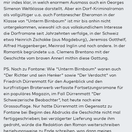
mir indes klar, in welch enormem Ausmass auch ein Georges
Simenon Weltklasse darstellt. Aber ein Dorf-Kriminalroman
als vollgültiger u.a. auch Fontanescher Eheroman in der
Klasse von "Unterm Birnbaum" ist mir bis anhin nicht
untergekommen, wiewohl ich aus volkskundlichem Interesse
die Dorfromane seit Jahrzehnten verfolge, in der Schweiz
etwa Heinrich Zschokke (aus Magdeburg), Jeremias Gotthelf,
Alfred Huggenberger, Meinrad Inglin und noch andere. In der
Romantik begründete u.a. Clemens Brentano mit der
Geschichte vom braven Annerl mithin diese Gattung.
PS. Noch zu Fontane: Wie "Unterm Birnbaum" waren auch
"Der Richter und sein Henker" sowie "Der Verdacht" von
Friedrich Dürrenmatt für den Augenblick und den
kurzfristigen Broterwerb verfasste Fortsetzungsromane für
ein populäres Magazin, im Fall Dürrenmatt "Der
Schweizerische Beobachter", hat heute noch eine
Grossauflage. Nur hatte Dürrenmatt im Gegensatz zu
Fontane bei Beginn des Abdrucks die Geschichte nicht mal
fertiggeschrieben; bei verzögerter Lieferung wurde ihm
gedroht, würde die Redaktion den Roman weiterschreiben
beziehungsweise zu Ende schreiben, was dann meines