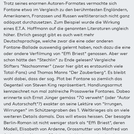
Trotz seines enormen Autoren-Formates vermochte sich
Fontane etwa im Vergleich zu den berühmtesten Engländern,
Amerikanern, Franzosen und Russen weltliterarisch nicht ganz
adäquat durchzusetzen. Zum Beispiel wurde die Wirkung
eines E.T.A. Hoffmann auf die genannten Literaturen ungleich
höher. Ehrlich gesagt gibt es auch weit mehr
Deutschsprachige, welche zwar die eine oder anderen
Fontane-Ballade auswendig gelernt haben, noch dazu die eine
oder andere Verfilmung von "Effi Briest" genossen. Aber wer
schon hätte den "Stechlin" zu Ende gelesen? Vergleiche
Stifters "Nachsommer" (zwar hier gibt es erstaunlich viele
Total-Fans) und Thomas Manns "Der Zauberberg". Es bleibt
wohl dabei, dass der sog. Plot bei Fontane so ziemlich das
Gegenteil von Steven King repräsentiert. Handlungsarmut
kennzeichnet nun mal zahlreiche Prosawerke Fontanes. Dabeo
erinnerte sich Ernst Jünger gemäss "70 verweht" (oder "Autor
und Autorschaft"?) exakter an seine Lektüre von "Irrungen,
Wirrungen" im Schützengraben des 1. Weltkrieges als an viele
weiteren Details damals. Das will etwas heissen. Der besagte
Berlin-Roman ist nicht weniger stark als "Effi Briest", deren
Modell, Elisabeth von Ardenne, Grossmutter von Manfred von