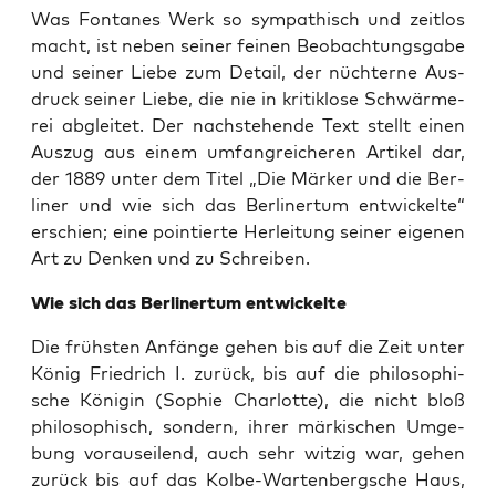
Was Fon­ta­nes Werk so sym­pa­thisch und zeit­los
macht, ist neben sei­ner fei­nen Beob­ach­tungs­ga­be
und sei­ner Lie­be zum Detail, der nüch­ter­ne Aus­
druck sei­ner Lie­be, die nie in kri­tik­lo­se Schwär­me­
rei abglei­tet. Der nach­ste­hen­de Text stellt einen
Aus­zug aus einem umfang­rei­che­ren Arti­kel dar,
der 1889 unter dem Titel „Die Mär­ker und die Ber­
li­ner und wie sich das Ber­li­ner­tum ent­wi­ckel­te“
erschien; eine poin­tier­te Her­lei­tung sei­ner eige­nen
Art zu Den­ken und zu Schreiben.
Wie sich das Ber­li­ner­tum entwickelte
Die frühs­ten Anfän­ge gehen bis auf die Zeit unter
König Fried­rich I. zurück, bis auf die phi­lo­so­phi­
sche Köni­gin (Sophie Char­lot­te), die nicht bloß
phi­lo­so­phisch, son­dern, ihrer mär­ki­schen Umge­
bung vor­aus­ei­lend, auch sehr wit­zig war, gehen
zurück bis auf das Kol­be-War­ten­berg­sche Haus,