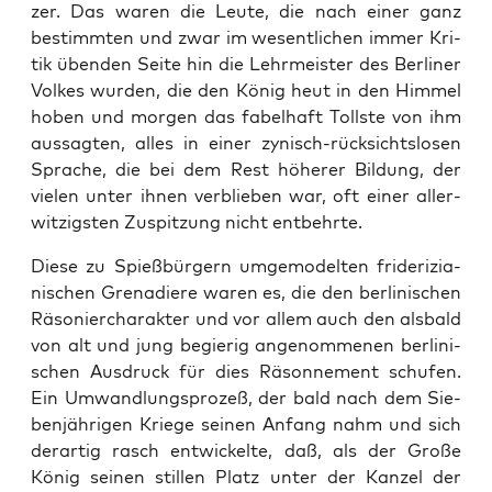
zer. Das waren die Leu­te, die nach einer ganz
bestimm­ten und zwar im wesent­li­chen immer Kri­
tik üben­den Sei­te hin die Lehr­meis­ter des Ber­li­ner
Vol­kes wur­den, die den König heut in den Him­mel
hoben und mor­gen das fabel­haft Tolls­te von ihm
aus­sag­ten, alles in einer zynisch-rück­sichts­lo­sen
Spra­che, die bei dem Rest höhe­rer Bil­dung, der
vie­len unter ihnen ver­blie­ben war, oft einer aller­
wit­zigs­ten Zuspit­zung nicht entbehrte.
Die­se zu Spieß­bür­gern umge­mo­del­ten fri­de­ri­zia­
ni­schen Gre­na­die­re waren es, die den ber­li­ni­schen
Räso­nier­cha­rak­ter und vor allem auch den als­bald
von alt und jung begie­rig ange­nom­me­nen ber­li­ni­
schen Aus­druck für dies Räson­ne­ment schu­fen.
Ein Umwand­lungs­pro­zeß, der bald nach dem Sie­
ben­jäh­ri­gen Krie­ge sei­nen Anfang nahm und sich
der­ar­tig rasch ent­wi­ckel­te, daß, als der Gro­ße
König sei­nen stil­len Platz unter der Kan­zel der