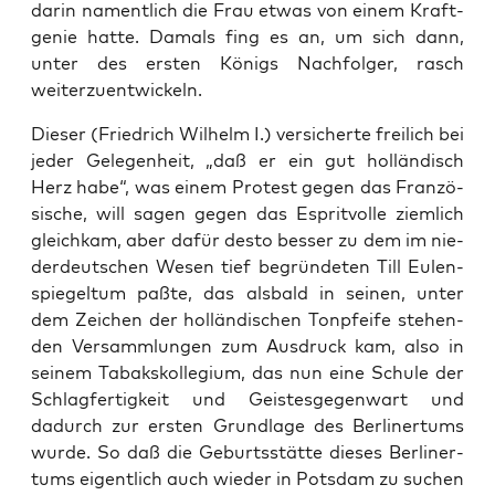
dar­in nament­lich die Frau etwas von einem Kraft­
ge­nie hat­te. Damals fing es an, um sich dann,
unter des ers­ten Königs Nach­fol­ger, rasch
weiterzuentwickeln.
Die­ser (Fried­rich Wil­helm I.) ver­si­cher­te frei­lich bei
jeder Gele­gen­heit, „daß er ein gut hol­län­disch
Herz habe“, was einem Pro­test gegen das Fran­zö­
si­sche, will sagen gegen das Esprit­vol­le ziem­lich
gleich­kam, aber dafür des­to bes­ser zu dem im nie­
der­deut­schen Wesen tief begrün­de­ten Till Eulen­
spie­gel­tum paß­te, das als­bald in sei­nen, unter
dem Zei­chen der hol­län­di­schen Ton­pfei­fe ste­hen­
den Ver­samm­lun­gen zum Aus­druck kam, also in
sei­nem Tabaks­kol­le­gi­um, das nun eine Schu­le der
Schlag­fer­tig­keit und Geis­tes­ge­gen­wart und
dadurch zur ers­ten Grund­la­ge des Ber­li­ner­tums
wur­de. So daß die Geburts­stät­te die­ses Ber­li­ner­
tums eigent­lich auch wie­der in Pots­dam zu suchen