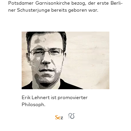
Pots­da­mer Gar­ni­son­kir­che bezog, der ers­te Ber­li­
ner Schus­ter­jun­ge bereits gebo­ren war.
Erik Lehnert ist promovierter
Philosoph.