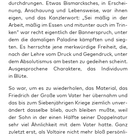
durch­drun­gen. Etwas Bis­marck­sches, in Erschei­
nung, Anschau­ung und Lebens­wei­se, war ihnen
eigen, und das Kanz­ler­wort: „Sei mäßig in der
Arbeit, mäßig im Essen und mit­un­ter auch im Trin­
ken“ war recht eigent­lich der Ban­ner­spruch, unter
dem die dama­li­gen Pala­di­ne kämpf­ten und sieg­
ten. Es herrsch­te jene merk­wür­di­ge Frei­heit, die,
nach der Leh­re vom Druck und Gegen­druck, unter
dem Abso­lu­tis­mus am bes­ten zu gedei­hen scheint.
Aus­ge­spro­che­ne Cha­rak­te­re, das Indi­vi­du­um
in Blüte.
So war, um es zu wie­der­ho­len, das Mate­ri­al, das
Fried­rich der Gro­ße vom Vater her über­nahm und
das bis zum Sie­ben­jäh­ri­gen Krie­ge ziem­lich unver­
än­dert das­sel­be blieb, auch blei­ben muß­te, weil
der Sohn in der einen Hälf­te sei­ner Dop­pel­na­tur
sehr viel Ähn­lich­keit mit dem Vater hat­te. Ganz
zuletzt erst, als Vol­taire nicht mehr bloß per­sön­li­