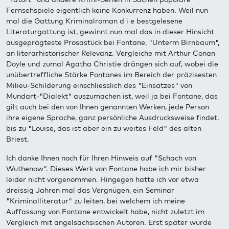
Fernsehspiele eigentlich keine Konkurrenz haben. Weil nun
mal die Gattung Kriminalroman d i e bestgelesene
Literaturgattung ist, gewinnt nun mal das in dieser Hinsicht
ausgeprägteste Prosastück bei Fontane, "Unterm Birnbaum",
an literarhistorischer Relevanz. Vergleiche mit Arthur Conan
Doyle und zumal Agatha Christie drängen sich auf, wobei die
unübertreffliche Stärke Fontanes im Bereich der präzisesten
Milieu-Schilderung einschliesslich des "Einsatzes" von
Mundart-"Dialekt" auszumachen ist, weil ja bei Fontane, das
gilt auch bei den von Ihnen genannten Werken, jede Person
ihre eigene Sprache, ganz persönliche Ausdrucksweise findet,
bis zu "Louise, das ist aber ein zu weites Feld" des alten
Briest.
Ich danke Ihnen noch für Ihren Hinweis auf "Schach von
Wuthenow". Dieses Werk von Fontane habe ich mir bisher
leider nicht vorgenommen. Hingegen hatte ich vor etwa
dreissig Jahren mal das Vergnügen, ein Seminar
"Kriminalliteratur" zu leiten, bei welchem ich meine
Auffassung von Fontane entwickelt habe, nicht zuletzt im
Vergleich mit angelsächsischen Autoren. Erst später wurde