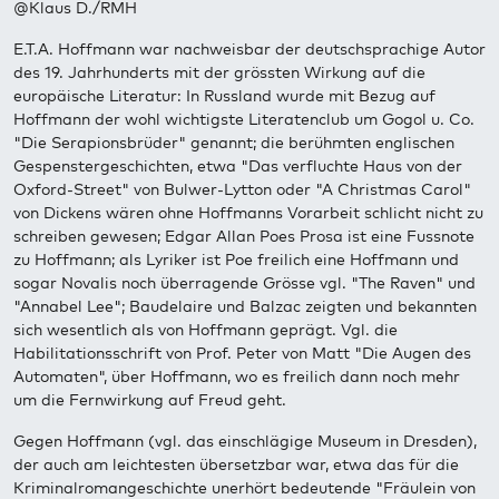
@Klaus D./RMH
E.T.A. Hoffmann war nachweisbar der deutschsprachige Autor
des 19. Jahrhunderts mit der grössten Wirkung auf die
europäische Literatur: In Russland wurde mit Bezug auf
Hoffmann der wohl wichtigste Literatenclub um Gogol u. Co.
"Die Serapionsbrüder" genannt; die berühmten englischen
Gespenstergeschichten, etwa "Das verfluchte Haus von der
Oxford-Street" von Bulwer-Lytton oder "A Christmas Carol"
von Dickens wären ohne Hoffmanns Vorarbeit schlicht nicht zu
schreiben gewesen; Edgar Allan Poes Prosa ist eine Fussnote
zu Hoffmann; als Lyriker ist Poe freilich eine Hoffmann und
sogar Novalis noch überragende Grösse vgl. "The Raven" und
"Annabel Lee"; Baudelaire und Balzac zeigten und bekannten
sich wesentlich als von Hoffmann geprägt. Vgl. die
Habilitationsschrift von Prof. Peter von Matt "Die Augen des
Automaten", über Hoffmann, wo es freilich dann noch mehr
um die Fernwirkung auf Freud geht.
Gegen Hoffmann (vgl. das einschlägige Museum in Dresden),
der auch am leichtesten übersetzbar war, etwa das für die
Kriminalromangeschichte unerhört bedeutende "Fräulein von