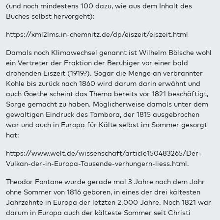
(und noch mindestens 100 dazu, wie aus dem Inhalt des
Buches selbst hervorgeht):
https://xml2lms.in-chemnitz.de/dp/eiszeit/eiszeit.html
Damals noch Klimawechsel genannt ist Wilhelm Bölsche wohl
ein Vertreter der Fraktion der Beruhiger vor einer bald
drohenden Eiszeit (1919?). Sogar die Menge an verbrannter
Kohle bis zurück nach 1860 wird darum darin erwähnt und
auch Goethe scheint das Thema bereits vor 1821 beschäftigt,
Sorge gemacht zu haben. Möglicherweise damals unter dem
gewaltigen Eindruck des Tambora, der 1815 ausgebrochen
war und auch in Europa für Kälte selbst im Sommer gesorgt
hat:
https://www.welt.de/wissenschaft/article150483265/Der-
Vulkan-der-in-Europa-Tausende-verhungern-liess.html.
Theodor Fontane wurde gerade mal 3 Jahre nach dem Jahr
ohne Sommer von 1816 geboren, in eines der drei kältesten
Jahrzehnte in Europa der letzten 2.000 Jahre. Noch 1821 war
darum in Europa auch der kälteste Sommer seit Christi