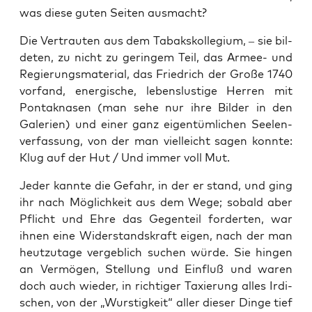
was die­se guten Sei­ten ausmacht?
Die Ver­trau­ten aus dem Tabaks­kol­le­gi­um, – sie bil­
de­ten, zu nicht zu gerin­gem Teil, das Armee- und
Regie­rungs­ma­te­ri­al, das Fried­rich der Gro­ße 1740
vor­fand, ener­gi­sche, lebens­lus­ti­ge Her­ren mit
Pon­ta­k­na­sen (man sehe nur ihre Bil­der in den
Gale­rien) und einer ganz eigen­tüm­li­chen See­len­
ver­fas­sung, von der man viel­leicht sagen konn­te:
Klug auf der Hut / Und immer voll Mut.
Jeder kann­te die Gefahr, in der er stand, und ging
ihr nach Mög­lich­keit aus dem Wege; sobald aber
Pflicht und Ehre das Gegen­teil for­der­ten, war
ihnen eine Wider­stands­kraft eigen, nach der man
heut­zu­ta­ge ver­geb­lich suchen wür­de. Sie hin­gen
an Ver­mö­gen, Stel­lung und Ein­fluß und waren
doch auch wie­der, in rich­ti­ger Taxie­rung alles Irdi­
schen, von der „Wurs­tig­keit“ aller die­ser Din­ge tief