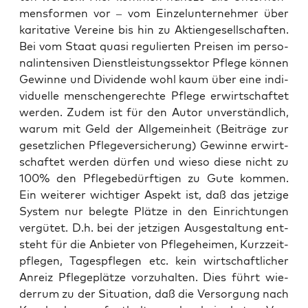
mens­for­men vor – vom Ein­zel­un­ter­neh­mer über
kari­ta­ti­ve Ver­ei­ne bis hin zu Akti­en­ge­sell­schaf­ten.
Bei vom Staat qua­si regu­lier­ten Prei­sen im per­so­
nal­in­ten­si­ven Dienst­leis­tungs­sek­tor Pfle­ge kön­nen
Gewin­ne und Divi­den­de wohl kaum über eine indi­
vi­du­el­le men­schen­ge­rech­te Pfle­ge erwirt­schaf­tet
wer­den. Zudem ist für den Autor unver­ständ­lich,
war­um mit Geld der All­ge­mein­heit (Bei­trä­ge zur
gesetz­li­chen Pfle­ge­ver­si­che­rung) Gewin­ne erwirt­
schaf­tet wer­den dür­fen und wie­so die­se nicht zu
100% den Pfle­ge­be­dürf­ti­gen zu Gute kom­men.
Ein wei­te­rer wich­ti­ger Aspekt ist, daß das jet­zi­ge
Sys­tem nur beleg­te Plät­ze in den Ein­rich­tun­gen
ver­gü­tet. D.h. bei der jet­zi­gen Aus­ge­stal­tung ent­
steht für die Anbie­ter von Pfle­ge­hei­men, Kurz­zeit­
pfle­gen, Tages­pfle­gen etc. kein wirt­schaft­li­cher
Anreiz Pfle­ge­plät­ze vor­zu­hal­ten. Dies führt wie­
der­rum zu der Situa­ti­on, daß die Ver­sor­gung nach