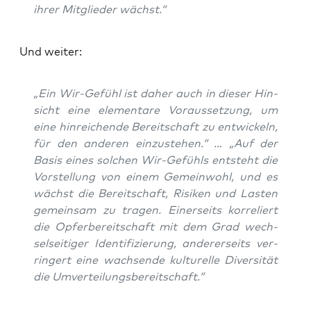
ihrer Mit­glie­der wächst.“
Und wei­ter:
„Ein Wir-Gefühl ist daher auch in die­ser Hin­
sicht eine ele­men­ta­re Vor­aus­set­zung, um
eine hin­rei­chen­de Bereit­schaft zu ent­wi­ckeln,
für den ande­ren ein­zu­ste­hen.“
…
„Auf der
Basis eines sol­chen Wir-Gefühls ent­steht die
Vor­stel­lung von einem Gemein­wohl, und es
wächst die Bereit­schaft, Risi­ken und Las­ten
gemein­sam zu tra­gen. Einer­seits kor­re­liert
die Opfer­be­reit­schaft mit dem Grad wech­
sel­sei­ti­ger Iden­ti­fi­zie­rung, ande­rer­seits ver­
rin­gert eine wach­sen­de kul­tu­rel­le Diver­si­tät
die Umverteilungsbereitschaft.“