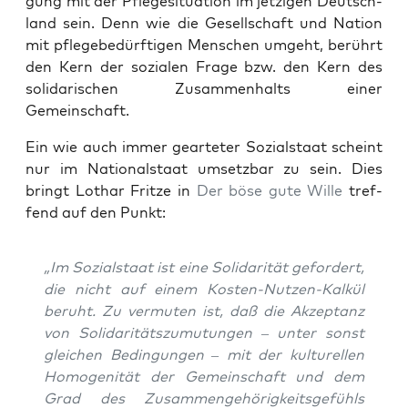
gung mit der Pfle­ge­si­tua­ti­on im jet­zi­gen Deutsch­
land sein. Denn wie die Gesell­schaft und Nati­on
mit pfle­ge­be­dürf­ti­gen Men­schen umgeht, berührt
den Kern der sozia­len Fra­ge bzw. den Kern des
soli­da­ri­schen Zusam­men­halts einer
Gemeinschaft.
Ein wie auch immer gear­te­ter Sozi­al­staat scheint
nur im Natio­nal­staat umsetz­bar zu sein. Dies
bringt Lothar Frit­ze in
Der böse gute Wil­le
tref­
fend auf den Punkt:
„Im Sozi­al­staat ist eine Soli­da­ri­tät gefor­dert,
die nicht auf einem Kos­ten-Nut­zen-Kal­kül
beruht. Zu ver­mu­ten ist, daß die Akzep­tanz
von Soli­da­ri­täts­zu­mu­tun­gen – unter sonst
glei­chen Bedin­gun­gen – mit der kul­tu­rel­len
Homo­ge­ni­tät der Gemein­schaft und dem
Grad des Zusam­men­ge­hö­rig­keits­ge­fühls