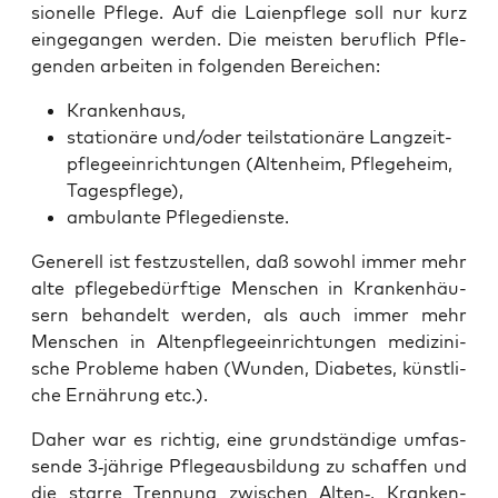
sio­nel­le Pfle­ge. Auf die Lai­en­pfle­ge soll nur kurz
ein­ge­gan­gen wer­den. Die meis­ten beruf­lich Pfle­
gen­den arbei­ten in fol­gen­den Bereichen:
Kran­ken­haus,
sta­tio­nä­re und/oder teil­sta­tio­nä­re Lang­zeit­
pfle­ge­ein­rich­tun­gen (Alten­heim, Pfle­ge­heim,
Tagespflege),
ambu­lan­te Pflegedienste.
Gene­rell ist fest­zu­stel­len, daß sowohl immer mehr
alte pfle­ge­be­dürf­ti­ge Men­schen in Kran­ken­häu­
sern behan­delt wer­den, als auch immer mehr
Men­schen in Alten­pfle­ge­ein­rich­tun­gen medi­zi­ni­
sche Pro­ble­me haben (Wun­den, Dia­be­tes, künst­li­
che Ernäh­rung etc.).
Daher war es rich­tig, eine grund­stän­di­ge umfas­
sen­de 3‑jährige Pfle­ge­aus­bil­dung zu schaf­fen und
die star­re Tren­nung zwi­schen Alten‑, Kran­ken-