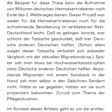
Als Bei­spiel für die­se The­se kann die Auf­nah­me
von Mil­lio­nen deut­schen Hei­mat­ver­trie­be­nen nach
Ende des 2. Welt­krie­ges die­nen. Die­ser Pro­zeß war
weder für die Hei­mat­ver­trie­be­nen noch für die
auf­neh­men­de Bevöl­ke­rung im ver­blie­be­nen Rest-
Deutsch­land leicht. Daß es gelin­gen konn­te, war
schlicht der Tat­sa­che geschul­det, daß hier Deut­
sche ande­ren Deut­schen hal­fen. (Schon allein
wegen die­ser Tat­sa­che ver­bie­tet sich jed­we­der
Ver­gleich mit der aktu­el­len Migra­ti­ons­kri­se.) Spä­
ter sah man etwa bei Hoch­was­ser­ka­ta­stro­phen
stets Deut­sche ande­ren Deut­schen hel­fen. Anpa­
cken­de Migran­ten mit einem Sand­sack in der
Hand sah man selbst in den Gebüh­ren-Sen­dern
nicht. Hät­te es sie gege­ben, hät­ten wir sie auch
prä­sen­tiert bekom­men. Zurück zum The­ma der
Pflegesituation:
Im Kon­text die­ses Arti­kels geht es um die pro­fes­