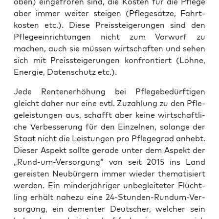
oben) ein­ge­fro­ren sind, die Kos­ten für die Pfle­ge
aber immer wei­ter stei­gen (Pfle­ge­sät­ze, Fahrt­
kos­ten etc.). Die­se Preis­stei­ge­run­gen sind den
Pfle­ge­ein­rich­tun­gen nicht zum Vor­wurf zu
machen, auch sie müs­sen wirt­schaf­ten und sehen
sich mit Preis­stei­ge­run­gen kon­fron­tiert (Löh­ne,
Ener­gie, Daten­schutz etc.).
Jede Ren­ten­er­hö­hung bei Pfle­ge­be­dürf­ti­gen
gleicht daher nur eine evtl. Zuzah­lung zu den Pfle­
ge­leis­tun­gen aus, schafft aber kei­ne wirt­schaft­li­
che Ver­bes­se­rung für den Ein­zel­nen, solan­ge der
Staat nicht die Leis­tun­gen pro Pfle­ge­grad anhebt.
Die­ser Aspekt soll­te gera­de unter dem Aspekt der
„Rund-um-Ver­sor­gung“ von seit 2015 ins Land
gereis­ten Neu­bür­gern immer wie­der the­ma­ti­siert
wer­den. Ein min­der­jäh­ri­ger unbe­glei­te­ter Flücht­
ling erhält nahe­zu eine 24-Stun­den-Rund­um-Ver­
sor­gung, ein demen­ter Deut­scher, wel­cher sein