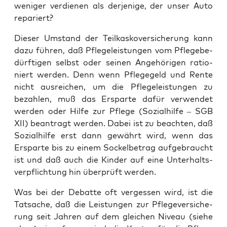
weni­ger ver­die­nen als der­je­ni­ge, der unser Auto
repariert?
Die­ser Umstand der Teil­kas­ko­ver­si­che­rung kann
dazu füh­ren, daß Pfle­ge­leis­tun­gen vom Pfle­ge­be­
dürf­ti­gen selbst oder sei­nen Ange­hö­ri­gen ratio­
niert wer­den. Denn wenn Pfle­ge­geld und Ren­te
nicht aus­rei­chen, um die Pfle­ge­leis­tun­gen zu
bezah­len, muß das Erspar­te dafür ver­wen­det
wer­den oder Hil­fe zur Pfle­ge (Sozi­al­hil­fe – SGB
XII) bean­tragt wer­den. Dabei ist zu beach­ten, daß
Sozi­al­hil­fe erst dann gewährt wird, wenn das
Erspar­te bis zu einem Sockel­be­trag auf­ge­braucht
ist und daß auch die Kin­der auf eine Unter­halts­
ver­pflich­tung hin über­prüft werden.
Was bei der Debat­te oft ver­ges­sen wird, ist die
Tat­sa­che, daß die Leis­tun­gen zur Pfle­ge­ver­si­che­
rung seit Jah­ren auf dem glei­chen Niveau (sie­he