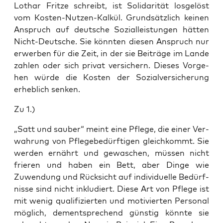
Lothar Frit­ze schreibt, ist Soli­da­ri­tät los­ge­löst
vom Kos­ten-Nut­zen-Kal­kül. Grund­sätz­lich kei­nen
Anspruch auf deut­sche Sozi­al­leis­tun­gen hät­ten
Nicht-Deut­sche. Sie könn­ten die­sen Anspruch nur
erwer­ben für die Zeit, in der sie Bei­trä­ge im Lan­de
zah­len oder sich pri­vat ver­si­chern. Die­ses Vor­ge­
hen wür­de die Kos­ten der Sozi­al­ver­si­che­rung
erheb­lich senken.
Zu 1.)
„Satt und sau­ber“ meint eine Pfle­ge, die einer Ver­
wah­rung von Pfle­ge­be­dürf­ti­gen gleich­kommt. Sie
wer­den ernährt und gewa­schen, müs­sen nicht
frie­ren und haben ein Bett, aber Din­ge wie
Zuwen­dung und Rück­sicht auf indi­vi­du­el­le Bedürf­
nis­se sind nicht inklu­diert. Die­se Art von Pfle­ge ist
mit wenig qua­li­fi­zier­ten und moti­vier­ten Per­so­nal
mög­lich, dem­entspre­chend güns­tig könn­te sie