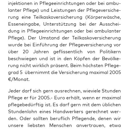
in­jek­tio­nen in Pfle­ge­ein­rich­tun­gen oder bei ambu­
lan­ter Pfle­ge) und Leis­tun­gen der Pfle­ge­ver­si­che­
rung eine Teil­kas­ko­ver­si­che­rung (Kör­per­wä­sche,
Essen­ein­ga­be, Unter­stüt­zung bei der Aus­schei­
dung in Pfle­ge­ein­rich­tun­gen oder bei ambu­lan­ter
Pfle­ge). Der Umstand der Teil­kas­ko­ver­si­che­rung
wur­de bei Ein­füh­rung der Pfle­ge­ver­si­che­rung vor
über 20 Jah­ren geflis­sent­lich von Poli­ti­kern
beschwie­gen und ist in den Köp­fen der Bevöl­ke­
rung nicht wirk­lich prä­sent. Beim höchs­ten Pfle­ge­
grad 5 über­nimmt die Ver­si­che­rung maxi­mal 2005
€/Monat.
Jeder darf sich gern aus­rech­nen, wie­vie­le Stun­den
Pfle­ge er für 2005.- Euro erhält, wenn er maxi­mal
pfle­ge­be­dürf­tig ist. Es darf gern mit dem übli­chen
Stun­den­lohn eines Hand­wer­kers gerech­net wer­
den. Oder soll­ten beruf­lich Pfle­gen­de, denen wir
unse­re liebs­ten Men­schen anver­trau­en, etwa