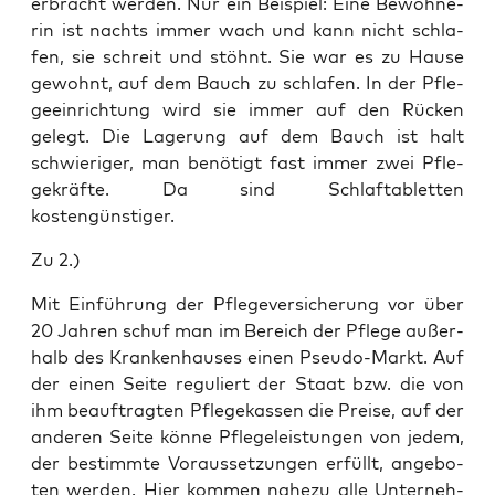
erbracht wer­den. Nur ein Bei­spiel: Eine Bewoh­ne­
rin ist nachts immer wach und kann nicht schla­
fen, sie schreit und stöhnt. Sie war es zu Hau­se
gewohnt, auf dem Bauch zu schla­fen. In der Pfle­
ge­ein­rich­tung wird sie immer auf den Rücken
gelegt. Die Lage­rung auf dem Bauch ist halt
schwie­ri­ger, man benö­tigt fast immer zwei Pfle­
ge­kräf­te. Da sind Schlaf­ta­blet­ten
kostengünstiger.
Zu 2.)
Mit Ein­füh­rung der Pfle­ge­ver­si­che­rung vor über
20 Jah­ren schuf man im Bereich der Pfle­ge außer­
halb des Kran­ken­hau­ses einen Pseu­do-Markt. Auf
der einen Sei­te regu­liert der Staat bzw. die von
ihm beauf­trag­ten Pfle­ge­kas­sen die Prei­se, auf der
ande­ren Sei­te kön­ne Pfle­ge­leis­tun­gen von jedem,
der bestimm­te Vor­aus­set­zun­gen erfüllt, ange­bo­
ten wer­den. Hier kom­men nahe­zu alle Unter­neh­