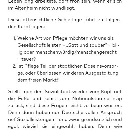
Leben lang arbei­te­te, darf froh sein, wenn er sich
im Alten­heim nicht wundliegt.
Die­se offen­sicht­li­che Schief­la­ge führt zu fol­gen­
den Kernfragen:
Wel­che Art von Pfle­ge möch­ten wir uns als
Gesell­schaft leis­ten – „Satt und sau­ber“ = bil­
lig oder menschenwürdig/menschengerecht
= teuer?
Ist Pfle­ge Teil der staat­li­chen Daseins­vor­sor­
ge, oder über­las­sen wir deren Aus­ge­stal­tung
dem frei­en Markt?
Stellt man den Sozi­al­staat wie­der vom Kopf auf
die Füße und kehrt zum Natio­nal­staats­prin­zip
zurück, sind die­se Fra­gen leicht zu beant­wor­ten.
Denn dann haben nur Deut­sche vol­len Anspruch
auf Sozi­al­leis­tun­gen – und zwar grund­sätz­lich und
egal, wie­viel sie ein­ge­zahlt haben. Denn wie