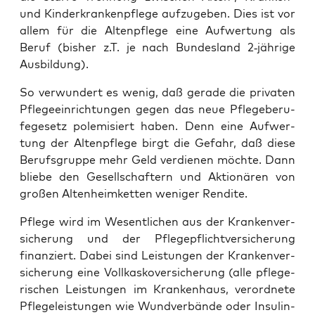
und Kin­der­kran­ken­pfle­ge auf­zu­ge­ben. Dies ist vor
allem für die Alten­pfle­ge eine Auf­wer­tung als
Beruf (bis­her z.T. je nach Bun­des­land 2‑jährige
Ausbildung).
So ver­wun­dert es wenig, daß gera­de die pri­va­ten
Pfle­ge­ein­rich­tun­gen gegen das neue Pfle­ge­be­ru­
fe­ge­setz pole­mi­siert haben. Denn eine Auf­wer­
tung der Alten­pfle­ge birgt die Gefahr, daß die­se
Berufs­grup­pe mehr Geld ver­die­nen möch­te. Dann
blie­be den Gesell­schaf­tern und Aktio­nä­ren von
gro­ßen Alten­heim­ket­ten weni­ger Rendite.
Pfle­ge wird im Wesent­li­chen aus der Kran­ken­ver­
si­che­rung und der Pfle­ge­pflicht­ver­si­che­rung
finan­ziert. Dabei sind Leis­tun­gen der Kran­ken­ver­
si­che­rung eine Voll­kas­ko­ver­si­che­rung (alle pfle­ge­
ri­schen Leis­tun­gen im Kran­ken­haus, ver­ord­ne­te
Pfle­ge­leis­tun­gen wie Wund­ver­bän­de oder Insu­lin­