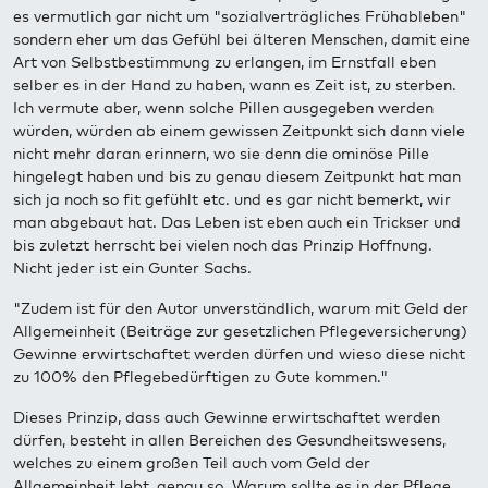
es vermutlich gar nicht um "sozialverträgliches Frühableben"
sondern eher um das Gefühl bei älteren Menschen, damit eine
Art von Selbstbestimmung zu erlangen, im Ernstfall eben
selber es in der Hand zu haben, wann es Zeit ist, zu sterben.
Ich vermute aber, wenn solche Pillen ausgegeben werden
würden, würden ab einem gewissen Zeitpunkt sich dann viele
nicht mehr daran erinnern, wo sie denn die ominöse Pille
hingelegt haben und bis zu genau diesem Zeitpunkt hat man
sich ja noch so fit gefühlt etc. und es gar nicht bemerkt, wir
man abgebaut hat. Das Leben ist eben auch ein Trickser und
bis zuletzt herrscht bei vielen noch das Prinzip Hoffnung.
Nicht jeder ist ein Gunter Sachs.
"Zudem ist für den Autor unverständlich, warum mit Geld der
Allgemeinheit (Beiträge zur gesetzlichen Pflegeversicherung)
Gewinne erwirtschaftet werden dürfen und wieso diese nicht
zu 100% den Pflegebedürftigen zu Gute kommen."
Dieses Prinzip, dass auch Gewinne erwirtschaftet werden
dürfen, besteht in allen Bereichen des Gesundheitswesens,
welches zu einem großen Teil auch vom Geld der
Allgemeinheit lebt, genau so. Warum sollte es in der Pflege