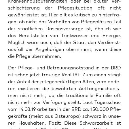
Kran­ken­haus­auf­ent­hal­ten oder bei aku­ter Ver­
schlech­te­rung der Pfle­ge­si­tua­ti­on oft nicht
gewähr­leis­tet ist. Hier gilt es kri­tisch zu hin­ter­fra­
gen, ob nicht das Vor­hal­ten von Pfle­ge­plät­zen Teil
der staat­li­chen Daseins­vor­sor­ge ist, ähn­lich wie
das Bereit­stel­len von Trink­was­ser und Ener­gie.
Mög­lich wäre auch, daß der Staat den Ver­dienst­
aus­fall der Ange­hö­ri­gen über­nimmt, wenn die­se
die Pfle­ge übernehmen.
Der Pfle­ge- und Betreu­ungs­not­stand in der BRD
ist schon jetzt trau­ri­ge Rea­li­tät. Zum einen steigt
der Anteil der pfle­ge­be­dürf­ti­gen Alten, zum ande­
ren exis­tie­ren die bewähr­ten Auf­fang­me­cha­nis­
men nicht mehr, da die tra­di­tio­nel­le Fami­lie oft
nicht mehr zur Ver­fü­gung steht. Laut Tages­schau
vom 14.03.19 arbei­ten in der BRD ca. 150.000 Pfle­
ge­kräf­te (meist aus Ost­eu­ro­pa) schwarz in unse­
ren Haus­hal­ten. Fazit: Die­se Schwarz­ar­beit ist