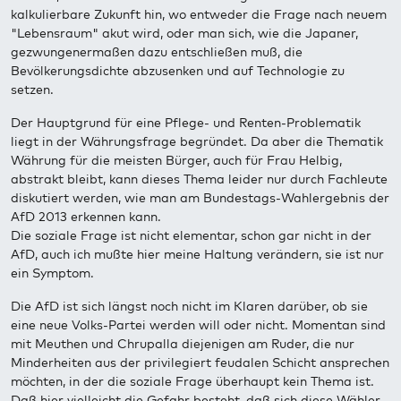
kalkulierbare Zukunft hin, wo entweder die Frage nach neuem
"Lebensraum" akut wird, oder man sich, wie die Japaner,
gezwungenermaßen dazu entschließen muß, die
Bevölkerungsdichte abzusenken und auf Technologie zu
setzen.
Der Hauptgrund für eine Pflege- und Renten-Problematik
liegt in der Währungsfrage begründet. Da aber die Thematik
Währung für die meisten Bürger, auch für Frau Helbig,
abstrakt bleibt, kann dieses Thema leider nur durch Fachleute
diskutiert werden, wie man am Bundestags-Wahlergebnis der
AfD 2013 erkennen kann.
Die soziale Frage ist nicht elementar, schon gar nicht in der
AfD, auch ich mußte hier meine Haltung verändern, sie ist nur
ein Symptom.
Die AfD ist sich längst noch nicht im Klaren darüber, ob sie
eine neue Volks-Partei werden will oder nicht. Momentan sind
mit Meuthen und Chrupalla diejenigen am Ruder, die nur
Minderheiten aus der privilegiert feudalen Schicht ansprechen
möchten, in der die soziale Frage überhaupt kein Thema ist.
Daß hier vielleicht die Gefahr besteht, daß sich diese Wähler