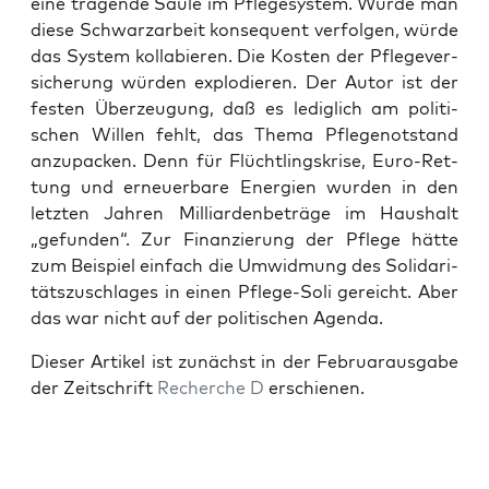
eine tra­gen­de Säu­le im Pfle­ge­sys­tem. Wür­de man
die­se Schwarz­ar­beit kon­se­quent ver­fol­gen, wür­de
das Sys­tem kol­la­bie­ren. Die Kos­ten der Pfle­ge­ver­
si­che­rung wür­den explo­die­ren. Der Autor ist der
fes­ten Über­zeu­gung, daß es ledig­lich am poli­ti­
schen Wil­len fehlt, das The­ma Pfle­ge­not­stand
anzu­pa­cken. Denn für Flücht­lings­kri­se, Euro-Ret­
tung und erneu­er­ba­re Ener­gien wur­den in den
letz­ten Jah­ren Mil­li­ar­den­be­trä­ge im Haus­halt
„gefun­den“. Zur Finan­zie­rung der Pfle­ge hät­te
zum Bei­spiel ein­fach die Umwid­mung des Soli­da­ri­
täts­zu­schla­ges in einen Pfle­ge-Soli gereicht. Aber
das war nicht auf der poli­ti­schen Agenda.
Die­ser Arti­kel ist zunächst in der Febru­ar­aus­ga­be
der Zeit­schrift
Recher­che D
erschienen.