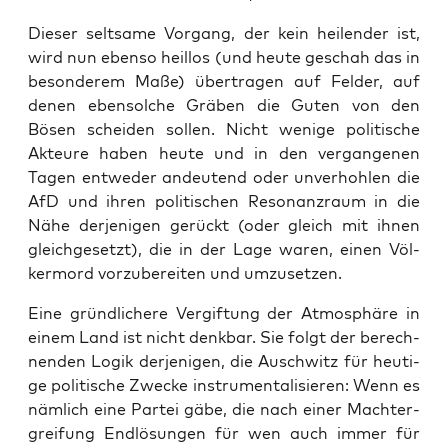
Die­ser selt­sa­me Vor­gang, der kein hei­len­der ist,
wird nun eben­so heil­los (und heu­te geschah das in
beson­de­rem Maße) über­tra­gen auf Fel­der, auf
denen eben­sol­che Grä­ben die Guten von den
Bösen schei­den sol­len. Nicht weni­ge poli­ti­sche
Akteu­re haben heu­te und in den ver­gan­ge­nen
Tagen ent­we­der andeu­tend oder unver­hoh­len die
AfD und ihren poli­ti­schen Reso­nanz­raum in die
Nähe der­je­ni­gen gerückt (oder gleich mit ihnen
gleich­ge­setzt), die in der Lage waren, einen Völ­
ker­mord vor­zu­be­rei­ten und umzusetzen.
Eine gründ­li­che­re Ver­gif­tung der Atmo­sphä­re in
einem Land ist nicht denk­bar. Sie folgt der berech­
nen­den Logik der­je­ni­gen, die Ausch­witz für heu­ti­
ge poli­ti­sche Zwe­cke instru­men­ta­li­sie­ren: Wenn es
näm­lich eine Par­tei gäbe, die nach einer Macht­er­
grei­fung End­lö­sun­gen für wen auch immer für