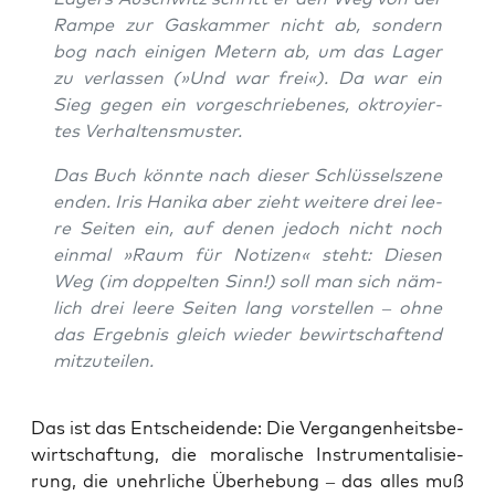
Ram­pe zur Gas­kam­mer nicht ab, son­dern
bog nach eini­gen Metern ab, um das Lager
zu ver­las­sen (»Und war frei«). Da war ein
Sieg gegen ein vor­ge­schrie­be­nes, oktroy­ier­
tes Verhaltensmuster.
Das Buch könn­te nach die­ser Schlüs­sel­sze­ne
enden. Iris Hanika aber zieht wei­te­re drei lee­
re Sei­ten ein, auf denen jedoch nicht noch
ein­mal »Raum für Noti­zen« steht: Die­sen
Weg (im dop­pel­ten Sinn!) soll man sich näm­
lich drei lee­re Sei­ten lang vor­stel­len – ohne
das Ergeb­nis gleich wie­der bewirt­schaf­tend
mitzuteilen.
Das ist das Ent­schei­den­de: Die Ver­gan­gen­heits­be­
wirt­schaf­tung, die mora­li­sche Instru­men­ta­li­sie­
rung, die unehr­li­che Über­he­bung – das alles muß