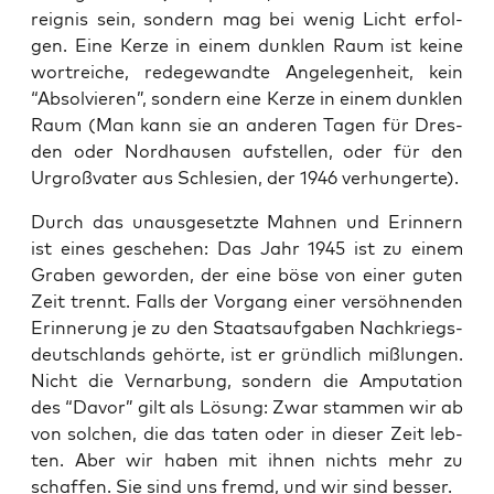
reig­nis sein, son­dern mag bei wenig Licht erfol­
gen. Eine Ker­ze in einem dunk­len Raum ist kei­ne
wort­rei­che, rede­ge­wand­te Ange­le­gen­heit, kein
“Absol­vie­ren”, son­dern eine Ker­ze in einem dunk­len
Raum (Man kann sie an ande­ren Tagen für Dres­
den oder Nord­hau­sen auf­stel­len, oder für den
Urgroß­va­ter aus Schle­si­en, der 1946 verhungerte).
Durch das unaus­ge­setz­te Mah­nen und Erin­nern
ist eines gesche­hen: Das Jahr 1945 ist zu einem
Gra­ben gewor­den, der eine böse von einer guten
Zeit trennt. Falls der Vor­gang einer ver­söh­nen­den
Erin­ne­rung je zu den Staats­auf­ga­ben Nach­kriegs­
deutsch­lands gehör­te, ist er gründ­lich miß­lun­gen.
Nicht die Ver­nar­bung, son­dern die Ampu­ta­ti­on
des “Davor” gilt als Lösung: Zwar stam­men wir ab
von sol­chen, die das taten oder in die­ser Zeit leb­
ten. Aber wir haben mit ihnen nichts mehr zu
schaf­fen. Sie sind uns fremd, und wir sind besser.