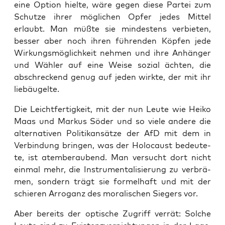
eine Opti­on hiel­te, wäre gegen die­se Par­tei zum
Schut­ze ihrer mög­li­chen Opfer jedes Mit­tel
erlaubt. Man müß­te sie min­des­tens ver­bie­ten,
bes­ser aber noch ihren füh­ren­den Köp­fen jede
Wir­kungs­mög­lich­keit neh­men und ihre Anhän­ger
und Wäh­ler auf eine Wei­se sozi­al äch­ten, die
abschre­ckend genug auf jeden wirk­te, der mit ihr
liebäugelte.
Die Leicht­fer­tig­keit, mit der nun Leu­te wie Hei­ko
Maas und Mar­kus Söder und so vie­le ande­re die
alter­na­ti­ven Poli­tik­an­sät­ze der AfD mit dem in
Ver­bin­dung brin­gen, was der Holo­caust bedeu­te­
te, ist atem­be­rau­bend. Man ver­sucht dort nicht
ein­mal mehr, die Instru­men­ta­li­sie­rung zu ver­brä­
men, son­dern trägt sie for­mel­haft und mit der
schie­ren Arro­ganz des mora­li­schen Sie­gers vor.
Aber bereits der opti­sche Zugriff ver­rät: Sol­che