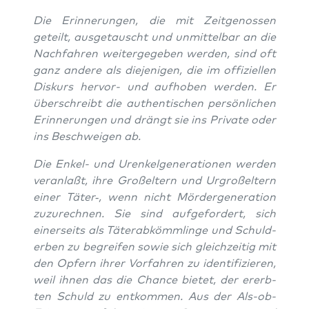
Die Erin­ne­run­gen, die mit Zeit­ge­nos­sen
geteilt, aus­ge­tauscht und unmit­tel­bar an die
Nach­fah­ren wei­ter­ge­ge­ben wer­den, sind oft
ganz ande­re als die­je­ni­gen, die im offi­zi­el­len
Dis­kurs her­vor- und auf­ho­ben wer­den. Er
über­schreibt die authen­ti­schen per­sön­li­chen
Erin­ne­run­gen und drängt sie ins Pri­va­te oder
ins Beschwei­gen ab.
Die Enkel- und Uren­kel­ge­nera­tio­nen wer­den
ver­an­laßt, ihre Groß­el­tern und Urgroß­el­tern
einer Täter‑, wenn nicht Mör­der­ge­ne­ra­ti­on
zuzu­rech­nen. Sie sind auf­ge­for­dert, sich
einer­seits als Täter­ab­kömm­lin­ge und Schuld­
er­ben zu begrei­fen sowie sich gleich­zei­tig mit
den Opfern ihrer Vor­fah­ren zu iden­ti­fi­zie­ren,
weil ihnen das die Chan­ce bie­tet, der ererb­
ten Schuld zu ent­kom­men. Aus der Als-ob-