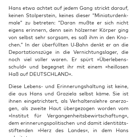
Hans etwa ach­tet auf jedem Gang strickt dar­auf,
kei­nen Stol­per­stein, kei­nes die­ser “Minia­tur­denk­
ma­le” zu betre­ten: “Dar­an muß­te er sich nicht
eigens erin­nern, denn sein höl­zer­ner Kör­per ging
von selbst sehr sorg­sam, es saß ihm in den Kno­
chen.” In der über­füll­ten U‑Bahn denkt er an die
Depor­ta­ti­ons­zü­ge in die Ver­nich­tungs­la­ger, die
noch viel vol­ler waren. Er spürt »Über­le­bens­
schuld« und begeg­net ihr mit einem »heil­lo­sen
Haß auf DEUTSCHLAND«.
Die­se Lebens- und Erin­ne­rungs­hal­tung ist kei­ne,
die aus Hans und Gra­ziela selbst käme. Sie ist
ihnen ein­ge­trich­tert, als Ver­hal­tens­leh­re aner­zo­
gen, als zwei­te Haut über­ge­zo­gen wor­den vom
»Insti­tut für Ver­gan­gen­heits­be­wirt­schaf­tung«,
dem erin­ne­rungs­po­li­ti­schen und damit iden­ti­täts­
stif­ten­den »Herz des Lan­des«, in dem Hans