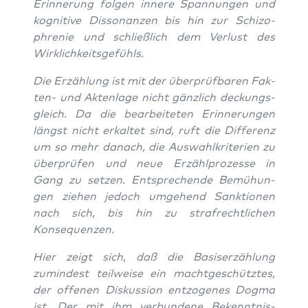
Erin­ne­rung fol­gen inne­re Span­nun­gen und
kogni­ti­ve Dis­so­nan­zen bis hin zur Schi­zo­
phre­nie und schließ­lich dem Ver­lust des
Wirklichkeitsgefühls.
Die Erzäh­lung ist mit der über­prüf­ba­ren Fak­
ten- und Akten­la­ge nicht gänz­lich deckungs­
gleich. Da die bear­bei­te­ten Erin­ne­run­gen
längst nicht erkal­tet sind, ruft die Dif­fe­renz
um so mehr danach, die Aus­wahl­kri­te­ri­en zu
über­prü­fen und neue Erzähl­pro­zes­se in
Gang zu set­zen. Ent­spre­chen­de Bemü­hun­
gen zie­hen jedoch umge­hend Sank­tio­nen
nach sich, bis hin zu straf­recht­li­chen
Konsequenzen.
Hier zeigt sich, daß die Basis­er­zäh­lung
zumin­dest teil­wei­se ein macht­ge­schütz­tes,
der offe­nen Dis­kus­si­on ent­zo­ge­nes Dog­ma
ist. Der mit ihm ver­bun­de­ne Bekennt­nis­