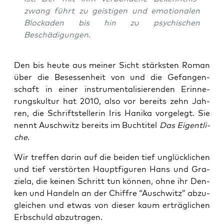
zwang führt zu geis­ti­gen und emo­tio­na­len
Blo­cka­den bis hin zu psy­chi­schen
Beschädigungen.
Den bis heu­te aus mei­ner Sicht stärks­ten Roman
über die Beses­sen­heit von und die Gefan­gen­
schaft in einer instru­men­ta­li­sie­ren­den Erin­ne­
rungs­kul­tur hat 2010, also vor bereits zehn Jah­
ren, die Schrift­stel­le­rin Iris Hanika vor­ge­legt. Sie
nennt Ausch­witz bereits im Buch­ti­tel
Das Eigent­li­
che
.
Wir tref­fen dar­in auf die bei­den tief unglück­li­chen
und tief ver­stör­ten Haupt­fi­gu­ren Hans und Gra­
ziela, die kei­nen Schritt tun kön­nen, ohne ihr Den­
ken und Han­deln an der Chif­fre “Ausch­witz” abzu­
glei­chen und etwas von die­ser kaum erträg­li­chen
Erb­schuld abzutragen.