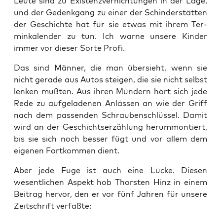
Leu­te sind zu Exis­tenz­ver­nich­tun­gen in der Lage,
und der Gedenk­gang zu einer der Schin­der­stät­ten
der Geschich­te hat für sie etwas mit ihrem Ter­
min­ka­len­der zu tun. Ich war­ne unse­re Kin­der
immer vor die­ser Sor­te Profi.
Das sind Män­ner, die man über­sieht, wenn sie
nicht gera­de aus Autos stei­gen, die sie nicht selbst
len­ken muß­ten. Aus ihren Mün­dern hört sich jede
Rede zu auf­ge­la­de­nen Anläs­sen an wie der Griff
nach dem pas­sen­den Schrau­ben­schlüs­sel. Damit
wird an der Geschichts­er­zäh­lung her­um­mon­tiert,
bis sie sich noch bes­ser fügt und vor allem dem
eige­nen Fort­kom­men dient.
Aber jede Fuge ist auch eine Lücke. Die­sen
wesent­li­chen Aspekt hob Thors­ten Hinz in einem
Bei­trag her­vor, den er vor fünf Jah­ren für unse­re
Zeit­schrift verfaßte: