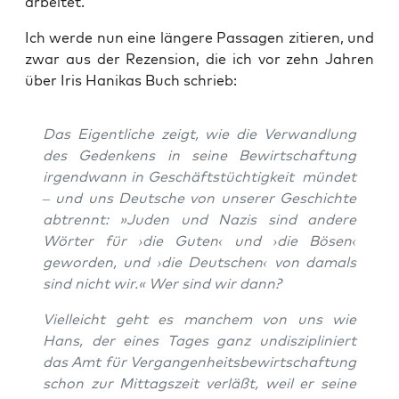
arbeitet.
Ich wer­de nun eine län­ge­re Pas­sa­gen zitie­ren, und
zwar aus der Rezen­si­on, die ich vor zehn Jah­ren
über Iris Hanikas Buch schrieb:
Das Eigent­li­che
zeigt, wie die Ver­wand­lung
des Geden­kens in sei­ne Bewirt­schaf­tung
irgend­wann in Geschäfts­tüch­tig­keit mün­det
– und uns Deut­sche von unse­rer Geschich­te
abtrennt: »Juden und Nazis sind ande­re
Wör­ter für ›die Guten‹ und ›die Bösen‹
gewor­den, und ›die Deut­schen‹ von damals
sind nicht wir.« Wer sind wir dann?
Viel­leicht geht es man­chem von uns wie
Hans, der eines Tages ganz undis­zi­pli­niert
das Amt für Ver­gan­gen­heits­be­wirt­schaf­tung
schon zur Mit­tags­zeit ver­läßt, weil er sei­ne