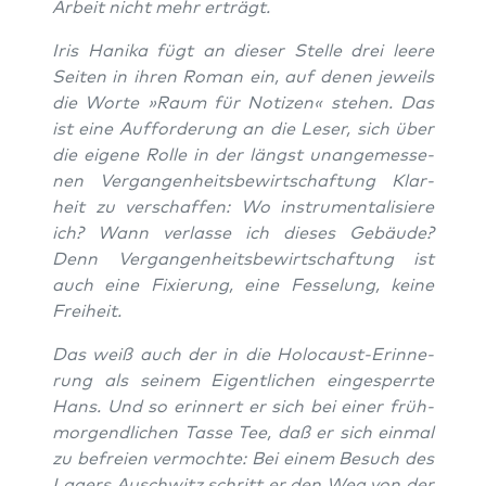
Arbeit nicht mehr erträgt.
Iris Hanika fügt an die­ser Stel­le drei lee­re
Sei­ten in ihren Roman ein, auf denen jeweils
die Wor­te »Raum für Noti­zen« ste­hen. Das
ist eine Auf­for­de­rung an die Leser, sich über
die eige­ne Rol­le in der längst unan­ge­mes­se­
nen Ver­gan­gen­heits­be­wirt­schaf­tung Klar­
heit zu ver­schaf­fen: Wo instru­men­ta­li­sie­re
ich? Wann ver­las­se ich die­ses Gebäu­de?
Denn Ver­gan­gen­heits­be­wirt­schaf­tung ist
auch eine Fixie­rung, eine Fes­se­lung, kei­ne
Freiheit.
Das weiß auch der in die Holo­caust-Erin­ne­
rung als sei­nem Eigent­li­chen ein­ge­sperr­te
Hans. Und so erin­nert er sich bei einer früh­
mor­gend­li­chen Tas­se Tee, daß er sich ein­mal
zu befrei­en ver­moch­te: Bei einem Besuch des
Lagers Ausch­witz schritt er den Weg von der