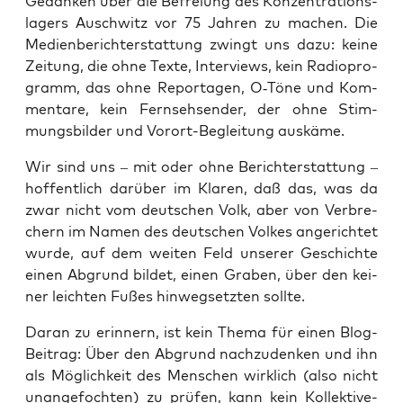
Gedan­ken über die Befrei­ung des Kon­zen­tra­ti­ons­
la­gers Ausch­witz vor 75 Jah­ren zu machen. Die
Medi­en­be­richt­erstat­tung zwingt uns dazu: kei­ne
Zei­tung, die ohne Tex­te, Inter­views, kein Radio­pro­
gramm, das ohne Repor­ta­gen, O‑Töne und Kom­
men­ta­re, kein Fern­seh­sen­der, der ohne Stim­
mungs­bil­der und Vor­ort-Beglei­tung auskäme.
Wir sind uns – mit oder ohne Bericht­erstat­tung –
hof­fent­lich dar­über im Kla­ren, daß das, was da
zwar nicht vom deut­schen Volk, aber von Ver­bre­
chern im Namen des deut­schen Vol­kes ange­rich­tet
wur­de, auf dem wei­ten Feld unse­rer Geschich­te
einen Abgrund bil­det, einen Gra­ben, über den kei­
ner leich­ten Fußes hin­weg­setz­ten sollte.
Dar­an zu erin­nern, ist kein The­ma für einen Blog-
Bei­trag: Über den Abgrund nach­zu­den­ken und ihn
als Mög­lich­keit des Men­schen wirk­lich (also nicht
unan­ge­foch­ten) zu prü­fen, kann kein Kol­lek­ti­v­e­