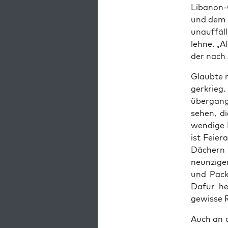
Liba­non-
und dem G
unauf­fäl­
leh­ne. „A
der nach 
Glaub­te 
ger­krieg.
über­gang
sehen, die
wen­di­ge
ist Fei­er
Dächern s
neun­zi­g
und Pack 
Dafür her
gewis­se R
Auch an d