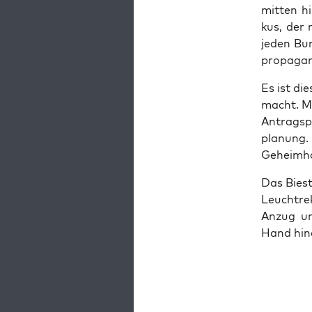
mit­ten h
kus, der 
jeden Bun­
pro­pa­gan
Es ist di
macht. Mon
Antrags­pa
pla­nung.
Geheim­ha
Das Biest,
Leucht­re
Anzug und
Hand hin­e