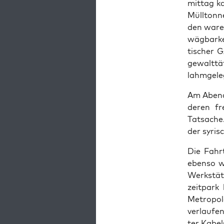
mit­tag k
Müll­ton­
den waren
wäg­bar­ke
ti­scher 
gewalt­tä­
lahm­ge­l
Am Abend 
deren freu
Tat­sa­che
der syri­s
Die Fahrt
eben­so w
Werk­stät­
zeit­park
Metro­po­l
ver­lau­f
ter Kabel