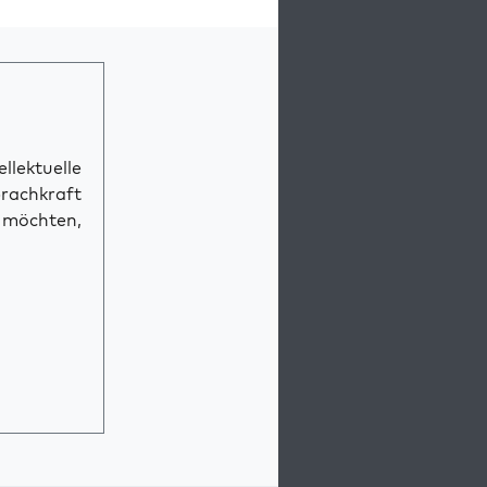
llektuelle
prachkraft
n möchten,