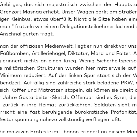
Gebir­ges, das sich majes­tä­tisch zwi­schen der Haupt­sta
renz­ort Mas­naa erhebt. Unser Wagen parkt am Stra­ßen­
li­ger Klein­bus, etwas über­füllt. Nicht alle Sit­ze haben e
lman!“ frot­zeln wir einem Dele­ga­ti­ons­teil­neh­mer lachend 
Anschnall­gur­ten fragt.
man der offi­ziö­sen Medi­en­welt, liegt er nun direkt vor uns
 Faß­bom­ben, Artil­le­rie­ha­gel, Dik­ta­tur, Mord und Fol­ter
 erin­nert nichts an einen Krieg. Wenig Sicher­heits­per­so­
 mili­tä­ri­schen Struk­tu­ren wur­den hier mitt­ler­wei­le a
 Mini­mum redu­ziert. Auf der lin­ken Spur staut sich der Ve
­abend­zeit. Auf­fäl­lig sind zahl­rei­che stark bela­de­ne PKW
ich Kof­fer und Matrat­zen sta­peln, als kämen sie direkt
er Jah­re Gast­ar­bei­ter-Sketch. Offen­bar sind es Syrer, di
zurück in ihre Hei­mat zurück­keh­ren. Sol­da­ten sieht
rscht eine fast beru­hi­gen­de büro­kra­ti­sche Pro­fa­ni­tät
est­an­span­nung nahe­zu voll­stän­dig ver­flie­gen läßt.
ie mas­si­ven Pro­tes­te im Liba­non erin­nert an die­sem Mon