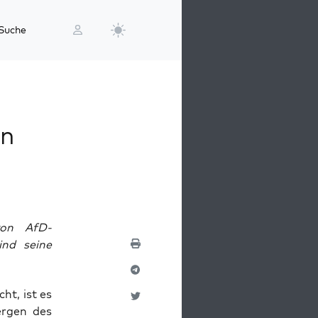
Suche
en
von AfD-
nd seine
cht, ist es
er­gen des