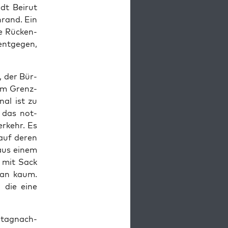
dt Bei­rut
rand. Ein
ine Rücken­
ent­ge­gen,
, der Bür­
. Am Grenz­
nal ist zu
uf das not­
r­kehr. Es
, auf deren
 aus einem
e mit Sack
 man kaum.
, die eine
­tag­nach­