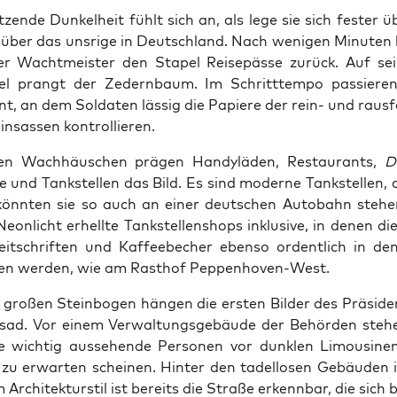
t­zen­de Dun­kel­heit fühlt sich an, als lege sie sich fes­ter ü
 über das uns­ri­ge in Deutsch­land. Nach weni­gen Minu­ten 
er Wacht­meis­ter den Sta­pel Rei­se­päs­se zurück. Auf se
el prangt der Zedern­baum. Im Schritt­tem­po pas­sie­re
t, an dem Sol­da­ten läs­sig die Papie­re der rein- und raus­
insas­sen kontrollieren.
en Wach­häus­chen prä­gen Han­dy­lä­den, Restau­rants,
D
 und Tank­stel­len das Bild. Es sind moder­ne Tank­stel­len, 
könn­ten sie so auch an einer deut­schen Auto­bahn ste­hen
on­licht erhell­te Tank­stel­len­shops inklu­si­ve, in denen d
 Zeit­schrif­ten und Kaf­fee­be­cher eben­so ordent­lich in de
o­ten wer­den, wie am Rast­hof Peppenhoven-West.
gro­ßen Stein­bo­gen hän­gen die ers­ten Bil­der des Prä­si­de
sad. Vor einem Ver­wal­tungs­ge­bäu­de der Behör­den ste­h
che wich­tig aus­se­hen­de Per­so­nen vor dunk­len Limou­si­ne
 zu erwar­ten schei­nen. Hin­ter den tadel­lo­sen Gebäu­den i
m Archi­tek­tur­stil ist bereits die Stra­ße erkenn­bar, die sich 