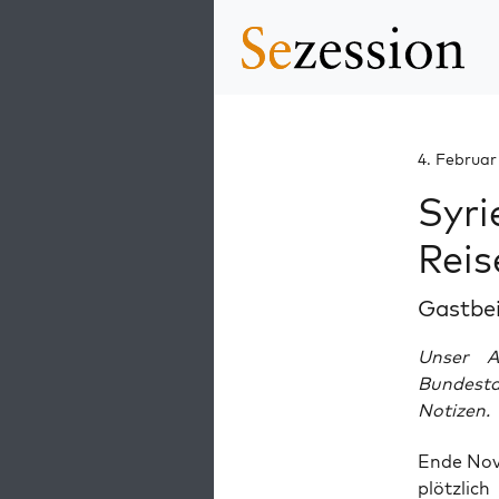
4. Februa
Syri
Reis
Gastbe
Unser A
Bundest
Notizen.
Ende Nov
plötz­lic