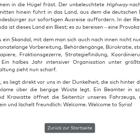
in­ein in die Hügel fräst. Der unbe­leuch­te­te
High­way
nac
mit­ten hin­ein führt in das Land, aus dem die deut­schen
des­bür­ger zur sofor­ti­gen Aus­rei­se auf­for­dern. In der R
­da ist die­ses Land ein Biest; es zu berei­sen – eine Provoka
es ein Skan­dal, mit dem man sich auch nach innen nicht nu
a­te­lan­ge Vor­be­rei­tung, Behör­den­gän­ge, Büro­kra­tie, sta
­pie­re, Frak­ti­ons­ge­zer­re, Stra­te­gie­fin­dung, Koor­di­nie­
 Ein hal­bes Jahr inten­si­ver Orga­ni­sa­ti­on unter größt­m
l­tung zieht nun scharf.
 es liegt direkt vor uns in der Dun­kel­heit, die sich hin­ter d
­kla­me über die ber­gi­ge Wüs­te legt. Ein Beam­ter in 
 Kra­wat­te öff­net die Sei­ten­tür unse­res Fahr­zeugs, 
in und lächelt freund­lich: Wel­co­me. Wel­co­me to Syria!
Zurück zur Startseite