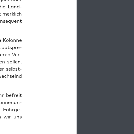
 die Land­
 merk­lich
on­se­quent
ne Kolon­ne
Laut­spre­
e­ren Ver­
n sol­len.
er selbst­
wech­selnd
hr befreit
on­nen­un­
e Fahr­ge­
ls wir uns