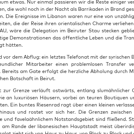
aum etwas. Nur ein­mal pas­sie­ren wir die Res­te eini­ger ver
nen, die wohl noch in der Nacht als Bar­ri­ka­den in Brand ge
. Die Ereig­nis­se im Liba­non waren nur eine von unzäh­li
i­ten, die der Rei­se ihren ori­en­ta­li­schen Charme ver­lie­hen
GAU, wäre die Dele­ga­ti­on im Bei­ru­ter Stau ste­cken geblie
ti­ge Demons­tra­tio­nen das öffent­li­che Leben und die Tran­
egt hätten.
vor dem Abflug: ein letz­tes Tele­fo­nat mit der syri­schen B
nd­li­cher Mit­ar­bei­ter einen pro­blem­lo­sen Trans­fer ver­
. Bereits am Gate erfolgt die herz­li­che Abho­lung durch Mit
chen Bot­schaft in Beirut.
 zur Gren­ze ver­läuft ost­wärts, ent­lang slu­m­ähn­li­cher
ie an luxu­riö­sen Häu­sern, vor­bei an teu­ren Bou­ti­quen u
ten. Ein bun­tes Rie­sen­rad ragt über einen klei­nen ver­las­s
 hin­aus und ros­tet vor sich her. Die Gren­zen zwi­schen 
e und fave­la­ähn­li­chem Not­stands­ge­biet sind flie­ßend. S
en am Ran­de der liba­ne­si­schen Haupt­stadt meist über­ir­d
­sa­lat zieht sich von Haus zu Haus, von Block zu Block und