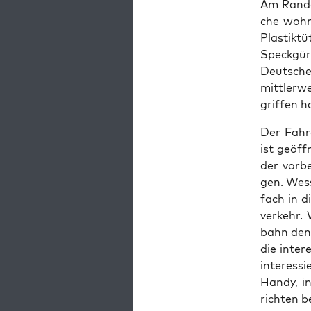
Am Ran­de
che woh­n
Plas­tik­
Speck­gür­
Deut­sche
mitt­ler­w
grif­fen h
Der Fah­r
ist geöff
der vor­b
gen. Wes­
fach in d
ver­kehr. 
bahn den­
die inter­
inter­es­s
Han­dy, i
rich­ten 