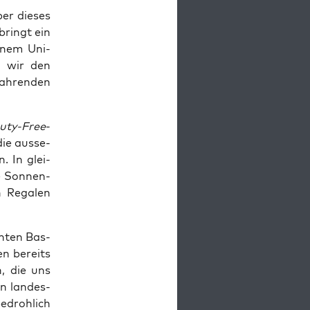
ber die­ses
bringt ein
i­nem Uni­
n wir den
fah­ren­den
uty-Free
-
die aus­se­
. In glei­
ie Son­nen­
n Rega­len
n­ten Bas­
en bereits
n, die uns
n lan­des­
bedroh­lich