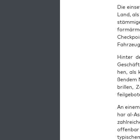
Die ein­se
Land, als
stäm­mi­g
formär­m
Check­poin
Fahr­zeug­
Hin­ter d
Geschäf­te
hen, als 
ßen­dem Ne
bril­len,
feil­ge­b
An einem 
har al-As
zahl­rei­
offen­bar
ty­pi­sche