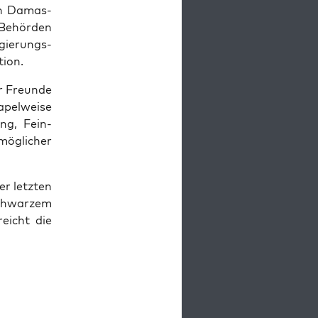
h Damas­
 Behör­den
egie­rungs­
tion.
r Freun­de
­pel­wei­se
rung, Fein­
ög­li­cher
er letz­ten
schwar­zem
reicht die