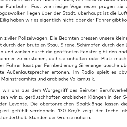
i­ge Fahr­bahn. Fast wie rie­si­ge Vogel­nes­ter prä­gen sie
bgas­wol­ken lie­gen über der Stadt, über­haupt ist die Luft
Eilig haben wir es eigent­lich nicht, aber der Fah­rer gibt k
n zivi­ler Poli­zei­wa­gen. Die Beam­ten pres­sen unse­re klei­
ht durch den bru­ta­len Stau. Sire­ne, Schimp­fen durch den 
en und win­ken durch die geöff­ne­ten Fens­ter gibt den and
l­neh­mer zu ver­ste­hen, daß sie anhal­ten oder Platz mache
r Fah­rer lässt per Fern­be­die­nung Sire­nen­ge­räu­sche üb
u­te Außen­laut­spre­cher ertö­nen. Im Radio spielt es ab
e Main­stream­hits und ara­bi­sche Volksmusik.
wir uns aus dem Wür­ge­griff des Bei­ru­ter Berufs­ver­ke
sen wir zu geräusch­haf­ten ara­bi­schen Klän­gen in den S
der Levan­te. Die ober­ton­rei­chen Spalt­klän­ge las­sen di
g­keit gefühlt ver­dop­peln. 130 Km/h zeigt der Tacho, a
 andert­halb Stun­den der Gren­ze nähern.