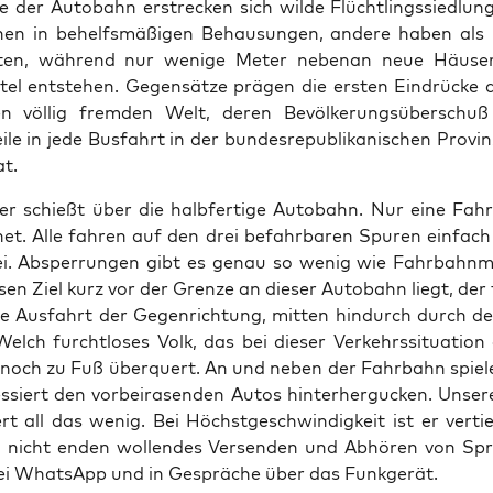
 der Auto­bahn erstre­cken sich wil­de Flücht­lings­sied­lun
en in behelfs­mä­ßi­gen Behau­sun­gen, ande­re haben al
tü­ten, wäh­rend nur weni­ge Meter neben­an neue Häu­se
tel ent­ste­hen. Gegen­sät­ze prä­gen die ers­ten Ein­drü­cke 
n völ­lig frem­den Welt, deren Bevöl­ke­rungs­über­schu
ei­le in jede Bus­fahrt in der bun­des­re­pu­bli­ka­ni­schen Pro­vi
at.
er schießt über die halb­fer­ti­ge Auto­bahn. Nur eine Fahrt
­net. Alle fah­ren auf den drei befahr­ba­ren Spu­ren ein­fach
ei. Absper­run­gen gibt es genau so wenig wie Fahr­bahn­ma
sen Ziel kurz vor der Gren­ze an die­ser Auto­bahn liegt, der 
ie Aus­fahrt der Gegen­rich­tung, mit­ten hin­durch durch 
Welch furcht­lo­ses Volk, das bei die­ser Ver­kehrs­si­tua­ti­o
noch zu Fuß über­quert. An und neben der Fahr­bahn spie­le
es­siert den vor­bei­ra­sen­den Autos hin­ter­her­gu­cken. Unse­
iert all das wenig. Bei Höchst­ge­schwin­dig­keit ist er ver­ti
n nicht enden wol­len­des Ver­sen­den und Abhö­ren von Sp
bei Whats­App und in Gesprä­che über das Funkgerät.