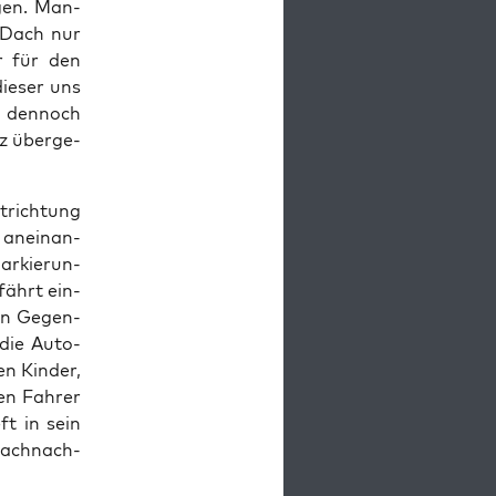
­gen. Man­
s Dach nur
r für den
die­ser uns
ß den­noch
nz über­ge­
­rich­tung
 anein­an­
r­kie­run­
fährt ein­
den Gegen­
n die Auto­
n Kin­der,
ren Fah­rer
eft in sein
rach­nach­