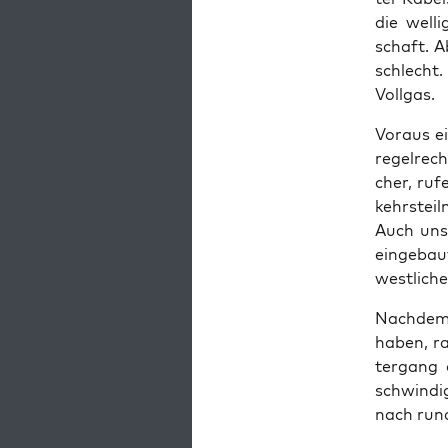
die wel­l
schaft. A
schlecht. 
Vollgas.
Vor­aus ei
regel­rec
cher, ruf
kehrs­tei
Auch unse
ein­ge­ba
west­li­ch
Nach­dem 
haben, ra
ter­gang 
schwin­di
nach rund