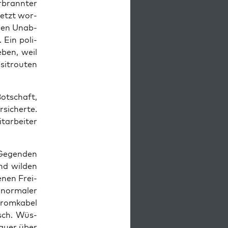
­brann­ter
setzt wor­
­gen Unab­
. Ein poli­
­ben, weil
sit­rou­ten
ot­schaft,
si­cher­te.
­ar­bei­ter
 Gegen­den
nd wil­den
e­nen Frei­
nor­ma­ler
trom­ka­bel
isch. Wüs­
 quer über