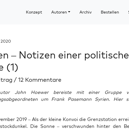
Konzept
Autoren
Archiv
Bestellen
r 2020
en – Notizen einer politisch
e (1)
itrag
/
12 Kommentare
utor John Hoewer bereiste mit einer Gruppe 
agsabgeordneten um Frank Pasemann Syrien. Hier si
em­ber 2019
–
Als der klei­ne Kon­voi die Grenz­sta­ti­on errei
h stock­dun­kel. Die Son­ne – ver­schwun­den hin­ter den B