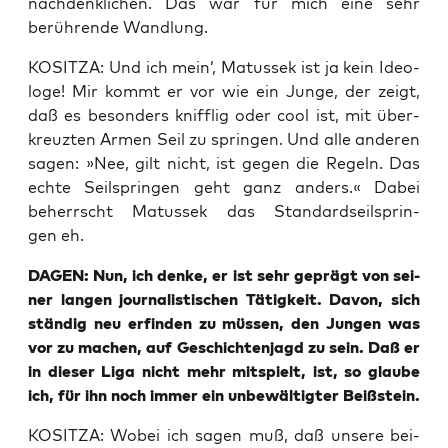
nach­denk­li­chen. Das war für mich eine sehr
berüh­ren­de Wandlung.
KOSITZA: Und ich mein’, Matus­sek ist ja kein Ideo­
lo­ge! Mir kommt er vor wie ein Jun­ge, der zeigt,
daß es beson­ders kniff­lig oder cool ist, mit über­
kreuz­ten Armen Seil zu sprin­gen. Und alle ande­ren
sagen: »Nee, gilt nicht, ist gegen die Regeln. Das
ech­te Seil­sprin­gen geht ganz anders.« Dabei
beherrscht Matus­sek das Stan­dard­seil­sprin­
gen eh.
DAGEN: Nun, ich den­ke, er ist sehr geprägt von sei­
ner lan­gen jour­na­lis­ti­schen Tätig­keit. Davon, sich
stän­dig neu erfin­den zu müs­sen, den Jun­gen was
vor zu machen, auf Geschich­ten­jagd zu sein. Daß er
in die­ser Liga nicht mehr mit­spielt, ist, so glau­be
ich, für ihn noch immer ein unbe­wäl­tig­ter Beißstein.
KOSITZA: Wobei ich sagen muß, daß unse­re bei­