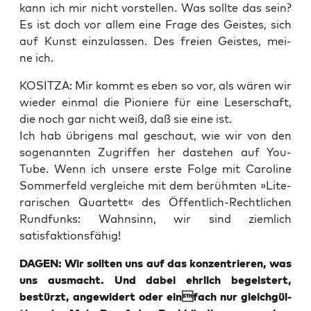
kann ich mir nicht vor­stel­len. Was soll­te das sein?
Es ist doch vor allem eine Fra­ge des Geis­tes, sich
auf Kunst ein­zu­las­sen. Des frei­en Geis­tes, mei­
ne ich.
KOSITZA: Mir kommt es eben so vor, als wären wir
wie­der ein­mal die Pio­nie­re für eine Leser­schaft,
die noch gar nicht weiß, daß sie eine ist.
Ich hab übri­gens mal geschaut, wie wir von den
soge­nann­ten Zugrif­fen her daste­hen auf You­
Tube. Wenn ich unse­re ers­te Fol­ge mit Caro­li­ne
Som­mer­feld ver­glei­che mit dem berühm­ten »Lite­
ra­ri­schen Quar­tett« des Öffent­lich-Recht­li­chen
Rund­funks: Wahn­sinn, wir sind ziem­lich
satisfaktionsfähig!
DAGEN: Wir soll­ten uns auf das kon­zen­trie­ren, was
uns aus­macht. Und dabei ehr­lich begeis­tert,
bestürzt, ange­wi­dert oder einfach nur gleich­gül­