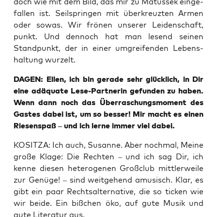
doch wie mit dem Bild, das mir zu Matus­sek ein­ge­
fal­len ist. Seil­sprin­gen mit über­kreuz­ten Armen
oder sowas. Wir frö­nen unse­rer Lei­den­schaft,
punkt. Und den­noch hat man lesend sei­nen
Stand­punkt, der in einer umgrei­fen­den Lebens­
hal­tung wurzelt.
DAGEN: Ellen, ich bin gera­de sehr glück­lich, in Dir
eine adäqua­te Lese-Part­ne­rin gefun­den zu haben.
Wenn dann noch das Über­ra­schungs­mo­ment des
Gas­tes dabei ist, um so bes­ser! Mir macht es einen
Rie­sen­spaß – und ich ler­ne immer viel dabei.
KOSITZA: Ich auch, Susan­ne. Aber noch­mal, Mei­ne
gro­ße Kla­ge: Die Rech­ten – und ich sag Dir, ich
ken­ne die­sen hete­ro­ge­nen Groß­club mitt­ler­wei­le
zur Genü­ge! – sind weit­ge­hend amu­sisch. Klar, es
gibt ein paar Rechts­al­ter­na­ti­ve, die so ticken wie
wir bei­de. Ein biß­chen öko, auf gute Musik und
gute Lite­ra­tur aus.