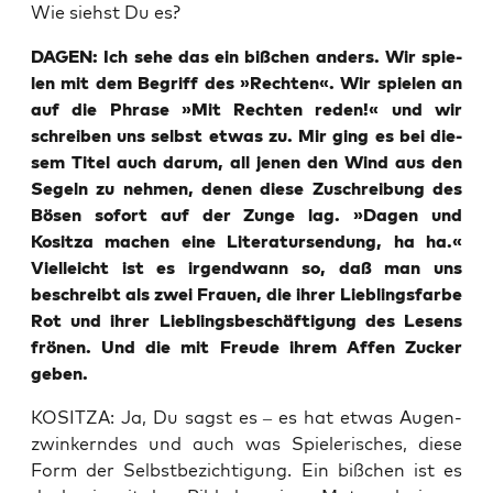
Wie siehst Du es?
DAGEN: Ich sehe das ein biß­chen anders. Wir spie­
len mit dem Begriff des »Rech­ten«. Wir spie­len an
auf die Phra­se »Mit Rech­ten reden!« und wir
schrei­ben uns selbst etwas zu. Mir ging es bei die­
sem Titel auch dar­um, all jenen den Wind aus den
Segeln zu neh­men, denen die­se Zuschrei­bung des
Bösen sofort auf der Zun­ge lag. »Dagen und
Kositza machen eine Lite­ra­tur­sen­dung, ha ha.«
Viel­leicht ist es irgend­wann so, daß man uns
beschreibt als zwei Frau­en, die ihrer Lieb­lings­far­be
Rot und ihrer Lieb­lings­be­schäf­ti­gung des Lesens
frö­nen. Und die mit Freu­de ihrem Affen Zucker
geben.
KOSITZA: Ja, Du sagst es – es hat etwas Augen­
zwin­kern­des und auch was Spie­le­ri­sches, die­se
Form der Selbst­be­zich­ti­gung. Ein biß­chen ist es