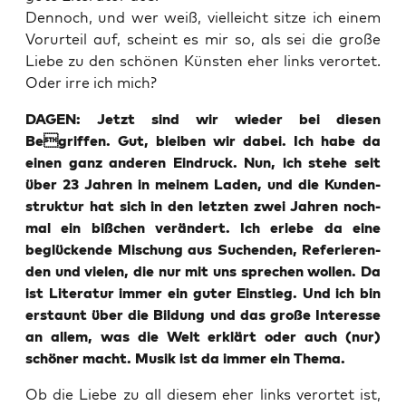
Den­noch, und wer weiß, viel­leicht sit­ze ich einem
Vor­ur­teil auf, scheint es mir so, als sei die gro­ße
Lie­be zu den schö­nen Küns­ten eher links ver­or­tet.
Oder irre ich mich?
DAGEN: Jetzt sind wir wie­der bei die­sen
Begriffen. Gut, blei­ben wir dabei. Ich habe da
einen ganz ande­ren Ein­druck. Nun, ich ste­he seit
über 23 Jah­ren in mei­nem Laden, und die Kun­den­
struk­tur hat sich in den letz­ten zwei Jah­ren noch­
mal ein biß­chen ver­än­dert. Ich erle­be da eine
beglü­cken­de Mischung aus Suchen­den, Refe­rie­ren­
den und vie­len, die nur mit uns spre­chen wol­len. Da
ist Lite­ra­tur immer ein guter Ein­stieg. Und ich bin
erstaunt über die Bil­dung und das gro­ße Inter­es­se
an allem, was die Welt erklärt oder auch (nur)
schö­ner macht. Musik ist da immer ein Thema.
Ob die Lie­be zu all die­sem eher links ver­or­tet ist,