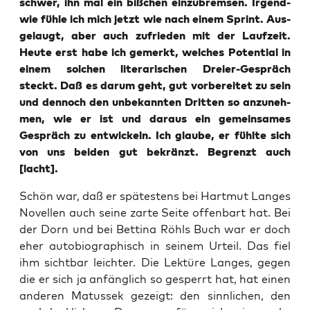
schwer, ihn mal ein biß­chen ein­zu­brem­sen. Irgend­
wie füh­le ich mich jetzt wie nach einem Sprint. Aus­
ge­laugt, aber auch zufrie­den mit der Lauf­zeit.
Heu­te erst habe ich gemerkt, wel­ches Poten­ti­al in
einem sol­chen lite­ra­ri­schen Drei­er-Gespräch
steckt. Daß es dar­um geht, gut vor­be­rei­tet zu sein
und den­noch den unbe­kann­ten Drit­ten so anzu­neh­
men, wie er ist und dar­aus ein gemein­sa­mes
Gespräch zu ent­wi­ckeln. Ich glau­be, er fühl­te sich
von uns bei­den gut bekränzt. Begrenzt auch
[lacht].
Schön war, daß er spä­tes­tens bei Hart­mut Lan­ges
Novel­len auch sei­ne zar­te Sei­te offen­bart hat. Bei
der Dorn und bei Bet­ti­na Röhls Buch war er doch
eher auto­bio­gra­phisch in sei­nem Urteil. Das fiel
ihm sicht­bar leich­ter. Die Lek­tü­re Lan­ges, gegen
die er sich ja anfäng­lich so gesperrt hat, hat einen
ande­ren Matus­sek gezeigt: den sinn­li­chen, den