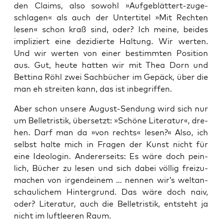
den Claims, also sowohl »Auf­ge­blät­tert-zuge­
schla­gen« als auch der Unter­ti­tel »Mit Rech­ten
lesen« schon kraß sind, oder? Ich mei­ne, bei­des
impli­ziert eine dezi­dier­te Hal­tung. Wir wer­ten.
Und wir wer­ten von einer bestimm­ten Posi­ti­on
aus. Gut, heu­te hat­ten wir mit Thea Dorn und
Bet­ti­na Röhl zwei Sach­bü­cher im Gepäck, über die
man eh strei­ten kann, das ist inbegriffen.
Aber schon unse­re August-Sen­dung wird sich nur
um Bel­le­tris­tik, über­setzt: »Schö­ne Lite­ra­tur«, dre­
hen. Darf man da »von rechts« lesen?« Also, ich
selbst hal­te mich in Fra­gen der Kunst nicht für
eine Ideo­lo­gin. Ande­rer­seits: Es wäre doch pein­
lich, Bücher zu lesen und sich dabei völ­lig frei­zu­
ma­chen von irgend­ei­nem … nen­nen wir’s welt­an­
schau­li­chem Hin­ter­grund. Das wäre doch naiv,
oder? Lite­ra­tur, auch die Bel­le­tris­tik, ent­steht ja
nicht im luft­lee­ren Raum.