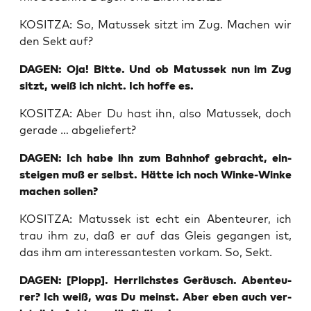
KOSITZA: So, Matus­sek sitzt im Zug. Machen wir
den Sekt auf?
DAGEN: Oja! Bit­te. Und ob Matus­sek nun im Zug
sitzt, weiß ich nicht. Ich hof­fe es.
KOSITZA: Aber Du hast ihn, also Matus­sek, doch
gera­de … abgeliefert?
DAGEN: Ich habe ihn zum Bahn­hof gebracht, ein­
stei­gen muß er selbst. Hät­te ich noch Win­ke-Win­ke
machen sollen?
KOSITZA: Matus­sek ist echt ein Aben­teu­rer, ich
trau ihm zu, daß er auf das Gleis gegan­gen ist,
das ihm am inter­es­san­tes­ten vor­kam. So, Sekt.
DAGEN: [Plopp]. Herr­lichs­tes Geräusch. Aben­teu­
rer? Ich weiß, was Du meinst. Aber eben auch ver­