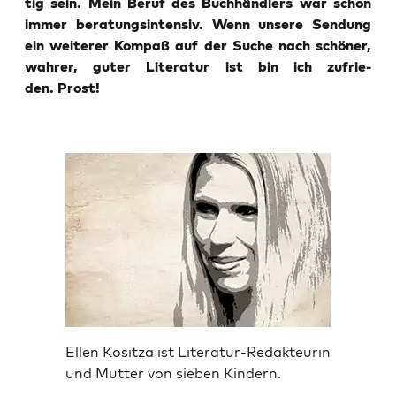
tig sein. Mein Beruf des Buch­händ­lers war schon
immer bera­tungs­in­ten­siv. Wenn unse­re Sen­dung
ein wei­te­rer Kompaß auf der Suche nach schö­ner,
wah­rer, guter Lite­ra­tur ist bin ich zufrie­
den. Prost!
Ellen Kositza ist Literatur-Redakteurin
und Mutter von sieben Kindern.