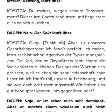
letz­lich. Ach­tung, läuft über!
KOSITZA: Du meinst, wegen sei­nem Tem­pe­ra­
ment? Die­ser Art, über­zu­schäu­men und begeis­tert
alles an sich zu ziehen …
DAGEN: Nein.
Der Sekt
läuft über.
KOSITZA: Okay. [Trinkt ab] Aber zu unse­rem
Gesprächs­part­ner: Ich fand’s per­fekt. Ich mei­ne,
Matus­sek ist schon irgend­wo der Typus
mans­plai­
ner
. Ein Kerl, der im Bewußt­sein lebt, einem die
Welt erklä­ren zu kön­nen. Der hat das Wort an sich
geris­sen, weil er eben ein sehr lei­den­schaft­li­cher
Leser ist. Ich fand’s toll, unse­re Auf­zeich­nung, und
sie war doch echt mei­nungs­stark! Wir haben uns
gut behaup­tet kön­nen, ihm gegen­über, oder?
DAGEN: Naja, er ist schon auch sehr domi­nant.
Aber er machts einem wie­der­um auch nicht