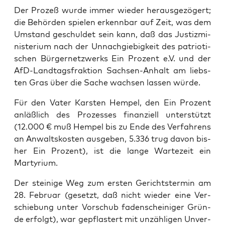
Der Pro­zeß wur­de immer wie­der her­aus­ge­zö­gert;
die Behör­den spie­len erkenn­bar auf Zeit, was dem
Umstand geschul­det sein kann, daß das Jus­tiz­mi­
nis­te­ri­um nach der Unnach­gie­big­keit des patrio­ti­
schen Bür­ger­netz­werks Ein Pro­zent e.V. und der
AfD-Land­tags­frak­ti­on Sach­sen-Anhalt am liebs­
ten Gras über die Sache wach­sen las­sen würde.
Für den Vater Kars­ten Hem­pel, den Ein Pro­zent
anläß­lich des Pro­zes­ses finan­zi­ell unter­stützt
(12.000 € muß Hem­pel bis zu Ende des Ver­fah­rens
an Anwalts­kos­ten aus­ge­ben, 5.336 trug davon bis­
her Ein Pro­zent), ist die lan­ge War­te­zeit ein
Martyrium.
Der stei­ni­ge Weg zum ers­ten Gerichts­ter­min am
28. Febru­ar (gesetzt, daß nicht wie­der eine Ver­
schie­bung unter Vor­schub faden­schei­ni­ger Grün­
de erfolgt), war gepflas­tert mit unzäh­li­gen Unver­