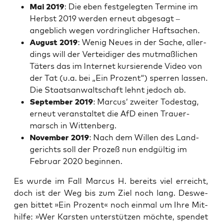
Mai 2019
: Die eben fest­ge­leg­ten Ter­mi­ne im
Herbst 2019 wer­den erneut abge­sagt –
angeb­lich wegen vor­dring­li­cher Haftsachen.
August 2019
: Wenig Neu­es in der Sache, aller­
dings will der Ver­tei­di­ger des mut­maß­li­chen
Täters das im Inter­net kur­sie­ren­de Video von
der Tat (u.a. bei „Ein Pro­zent“) sper­ren las­sen.
Die Staats­an­walt­schaft lehnt jedoch ab.
Sep­tem­ber 2019
: Mar­cus‘ zwei­ter Todes­tag,
erneut ver­an­stal­tet die AfD einen Trau­er­
marsch in Wittenberg.
Novem­ber 2019
: Nach dem Wil­len des Land­
ge­richts soll der Pro­zeß nun end­gül­tig im
Febru­ar 2020 beginnen.
Es wur­de im Fall Mar­cus H. bereits viel erreicht,
doch ist der Weg bis zum Ziel noch lang. Des­we­
gen bit­tet »Ein Pro­zent« noch ein­mal um Ihre Mit­
hil­fe: »Wer Kars­ten unter­stüt­zen möch­te, spen­det