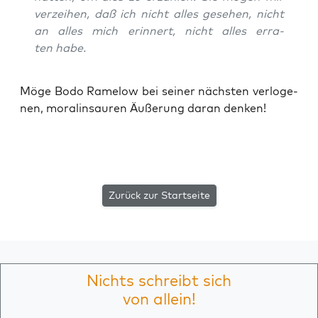
ver­zei­hen, daß ich nicht alles gese­hen, nicht
an alles mich erin­nert, nicht alles erra­
ten habe.
Möge Bodo Rame­low bei sei­ner nächs­ten ver­lo­ge­
nen, mora­lin­sauren Äuße­rung dar­an denken!
Zurück zur Startseite
Nichts schreibt sich
von allein!