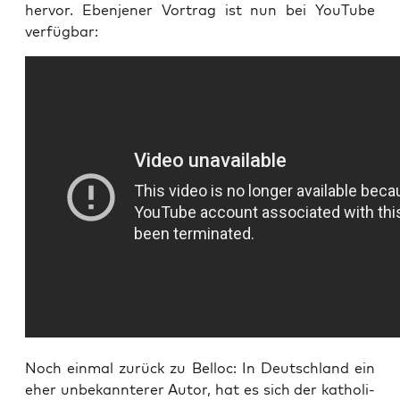
her­vor. Eben­je­ner Vor­trag ist nun bei You­Tube
verfügbar:
Noch ein­mal zurück zu Bel­loc: In Deutsch­land ein
eher unbe­kann­te­rer Autor, hat es sich der katho­li­