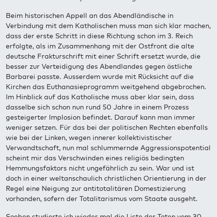
Beim historischen Appell an das Abendländische in
Verbindung mit dem Katholischen muss man sich klar machen,
dass der erste Schritt in diese Richtung schon im 3. Reich
erfolgte, als im Zusammenhang mit der Ostfront die alte
deutsche Frakturschrift mit einer Schrift ersetzt wurde, die
besser zur Verteidigung des Abendlandes gegen östliche
Barbarei passte. Ausserdem wurde mit Rücksicht auf die
Kirchen das Euthanasieprogramm weitgehend abgebrochen.
Im Hinblick auf das Katholische muss aber klar sein, dass
dasselbe sich schon nun rund 50 Jahre in einem Prozess
gesteigerter Implosion befindet. Darauf kann man immer
weniger setzen. Für das bei der politischen Rechten ebenfalls
wie bei der Linken, wegen innerer kollektivistischer
Verwandtschaft, nun mal schlummernde Aggressionspotential
scheint mir das Verschwinden eines religiös bedingten
Hemmungsfaktors nicht ungefährlich zu sein. War und ist
doch in einer weltanschaulich christlichen Orientierung in der
Regel eine Neigung zur antitotalitären Domestizierung
vorhanden, sofern der Totalitarismus vom Staate ausgeht.
Soeben studierte ich wieder mal die Liste der Toten vom 30.