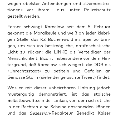
wegen übels­ter Anfein­dun­gen und »Demons­tra­
tio­nen« vor ihrem Haus unter Poli­zei­schutz
gestellt werden.
Fer­ner schwingt Rame­low seit dem 5. Febru­ar
gekonnt die Moral­keu­le und weiß an jeder kleb­ri­
gen Stel­le, das KZ Buchen­wald ins Spiel zu brin­
gen, um sich ins best­mög­li­che, anti­fa­schis­ti­sche
Licht zu rücken: die LINKE als Ver­tei­di­ger der
Mensch­lich­keit. Bizarr, ins­be­son­de­re vor dem Hin­
ter­grund, daß Rame­low sich wei­gert, die DDR als
»Unrechts­staat« zu beti­teln und Gefal­len an
Genos­se Sta­lin (sie­he der gelösch­te Tweet) findet.
Was er mit die­ser unbe­irr­ba­ren Hal­tung jedoch
mus­ter­gül­tig demons­triert, ist das stoi­sche
Selbst­be­wußt­sein der Lin­ken, von dem sich etli­che
in der Rech­ten eine Schei­be abschnei­den kön­nen
und das
Sezes­si­on
-Redak­teur Bene­dikt Kai­ser