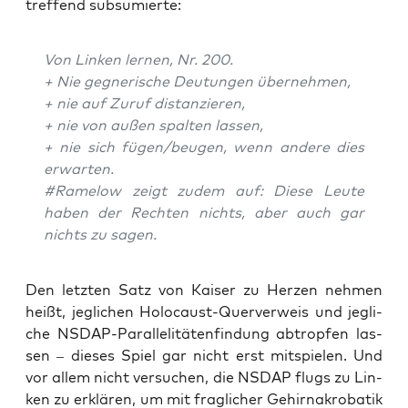
tref­fend subsumierte:
Von Lin­ken ler­nen, Nr. 200.
+ Nie geg­ne­ri­sche Deu­tun­gen übernehmen,
+ nie auf Zuruf distanzieren,
+ nie von außen spal­ten lassen,
+ nie sich fügen/beugen, wenn ande­re dies
erwarten.
#Rame­low zeigt zudem auf: Die­se Leu­te
haben der Rech­ten nichts, aber auch gar
nichts zu sagen.
Den letz­ten Satz von Kai­ser zu Her­zen neh­men
heißt, jeg­li­chen Holo­caust-Quer­ver­weis und jeg­li­
che NSDAP-Par­al­le­li­tä­ten­fin­dung abtrop­fen las­
sen – die­ses Spiel gar nicht erst mit­spie­len. Und
vor allem nicht ver­su­chen, die NSDAP flugs zu Lin­
ken zu erklä­ren, um mit frag­li­cher Gehirn­akro­ba­tik