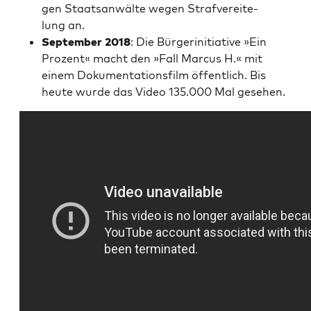
gen Staats­an­wäl­te wegen Straf­ver­ei­te­
lung an.
Sep­tem­ber 2018
: Die Bür­ger­initia­ti­ve »Ein
Pro­zent« macht den »Fall Mar­cus H.« mit
einem Doku­men­ta­ti­ons­film öffent­lich. Bis
heu­te wur­de das Video 135.000 Mal gesehen.