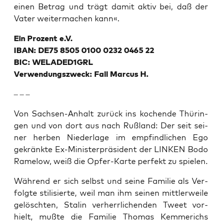
einen Betrag und trägt damit aktiv bei, daß der
Vater wei­ter­ma­chen kann«.
Ein Pro­zent e.V.
IBAN: DE75 8505 0100 0232 0465 22
BIC: WELADED1GRL
Ver­wen­dungs­zweck: Fall Mar­cus H.
– – –
Von Sach­sen-Anhalt zurück ins kochen­de Thü­rin­
gen und von dort aus nach Ruß­land: Der seit sei­
ner her­ben Nie­der­la­ge im emp­find­li­chen Ego
gekränk­te Ex-Minis­ter­prä­si­dent der LINKEN Bodo
Rame­low, weiß die Opfer-Kar­te per­fekt zu spielen.
Wäh­rend er sich selbst und sei­ne Fami­lie als Ver­
folg­te sti­li­sier­te, weil man ihm sei­nen mitt­ler­wei­le
gelösch­ten, Sta­lin ver­herr­li­chen­den Tweet vor­
hielt, muß­te die Fami­lie Tho­mas Kem­me­richs