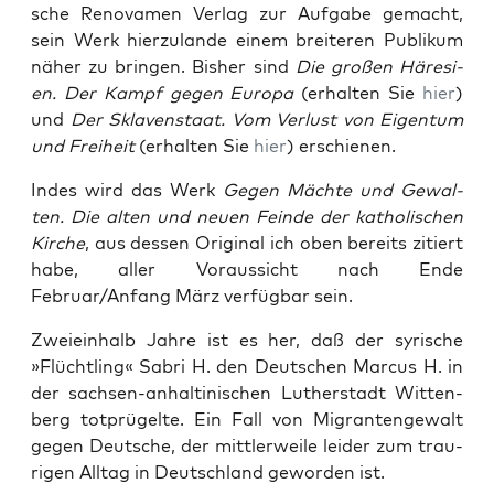
sche Reno­va­men Ver­lag zur Auf­ga­be gemacht,
sein Werk hier­zu­lan­de einem brei­te­ren Publi­kum
näher zu brin­gen. Bis­her sind
Die gro­ßen Häre­si­
en. Der Kampf gegen Euro­pa
(erhal­ten Sie
hier
)
und
Der Skla­ven­staat. Vom Ver­lust von Eigen­tum
und Frei­heit
(erhal­ten Sie
hier
) erschie­nen.
Indes wird das Werk
Gegen Mäch­te und Gewal­
ten. Die alten und neu­en Fein­de der katho­li­schen
Kir­che
, aus des­sen Ori­gi­nal ich oben bereits zitiert
habe, aller Vor­aus­sicht nach Ende
Februar/Anfang März ver­füg­bar sein.
Zwei­ein­halb Jah­re ist es her, daß der syri­sche
»Flücht­ling« Sab­ri H. den Deut­schen Mar­cus H. in
der sach­sen-anhal­ti­ni­schen Luther­stadt Wit­ten­
berg tot­prü­gel­te. Ein Fall von Migran­ten­ge­walt
gegen Deut­sche, der mitt­ler­wei­le lei­der zum trau­
ri­gen All­tag in Deutsch­land gewor­den ist.