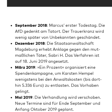
Sep­tem­ber 2018
: Mar­cus‘ ers­ter Todes­tag. Die
AfD gedenkt am Tat­ort. Der Trau­er­kranz wird
wenig spä­ter von Unbe­kann­ten geschändet.
Dezem­ber 2018
: Die Staats­an­walt­schaft
Mag­de­burg erhebt Ankla­ge gegen den mut­
maß­li­chen Täter, Sab­ri H. Das Ver­fah­ren ist
auf 18. Juni 2019 angesetzt.
März 2019
: »Ein Pro­zent« orga­ni­siert eine
Spen­den­kam­pa­gne, um Kars­ten Hem­pel
wenigs­tens bei den Anwalts­kos­ten (bis dort­
hin 5.336 Euro) zu ent­las­ten. Das Vor­ha­ben
gelingt.
Mai 2019
: Die Ver­hand­lung wird ver­scho­ben.
Neue Ter­mi­ne sind für Ende Sep­tem­ber und
Anfang Okto­ber 2019 geplant.