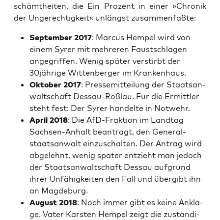
schämt­hei­ten, die Ein Pro­zent in einer »Chro­nik
der Unge­rech­tig­keit« unlängst zusammenfaßte:
Sep­tem­ber 2017
: Mar­cus Hem­pel wird von
einem Syrer mit meh­re­ren Faust­schlä­gen
ange­grif­fen. Wenig spä­ter ver­stirbt der
30jährige Wit­ten­ber­ger im Krankenhaus.
Okto­ber 2017
: Pres­se­mit­tei­lung der Staats­an­
walt­schaft Des­sau-Roß­lau. Für die Ermitt­ler
steht fest: Der Syrer han­del­te in Notwehr.
April 2018
: Die AfD-Frak­ti­on im Land­tag
Sach­sen-Anhalt bean­tragt, den Gene­ral­
staats­an­walt ein­zu­schal­ten. Der Antrag wird
abge­lehnt, wenig spä­ter ent­zieht man jedoch
der Staats­an­walt­schaft Des­sau auf­grund
ihrer Unfä­hig­kei­ten den Fall und über­gibt ihn
an Magdeburg.
August 2018
: Noch immer gibt es kei­ne Ankla­
ge. Vater Kars­ten Hem­pel zeigt die zustän­di­