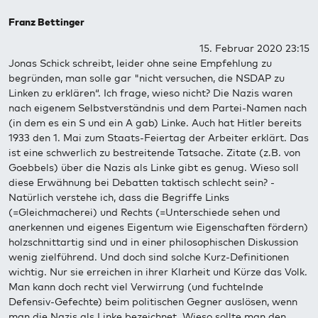
Franz Bettinger
15. Februar 2020 23:15
Jonas Schick schreibt, leider ohne seine Empfehlung zu
begründen, man solle gar "nicht versuchen, die NSDAP zu
Linken zu erklären“. Ich frage, wieso nicht? Die Nazis waren
nach eigenem Selbstverständnis und dem Partei-Namen nach
(in dem es ein S und ein A gab) Linke. Auch hat Hitler bereits
1933 den 1. Mai zum Staats-Feiertag der Arbeiter erklärt. Das
ist eine schwerlich zu bestreitende Tatsache. Zitate (z.B. von
Goebbels) über die Nazis als Linke gibt es genug. Wieso soll
diese Erwähnung bei Debatten taktisch schlecht sein? -
Natürlich verstehe ich, dass die Begriffe Links
(=Gleichmacherei) und Rechts (=Unterschiede sehen und
anerkennen und eigenes Eigentum wie Eigenschaften fördern)
holzschnittartig sind und in einer philosophischen Diskussion
wenig zielführend. Und doch sind solche Kurz-Definitionen
wichtig. Nur sie erreichen in ihrer Klarheit und Kürze das Volk.
Man kann doch recht viel Verwirrung (und fuchtelnde
Defensiv-Gefechte) beim politischen Gegner auslösen, wenn
man die Nazis als Linke bezeichnet. Wieso sollte man den