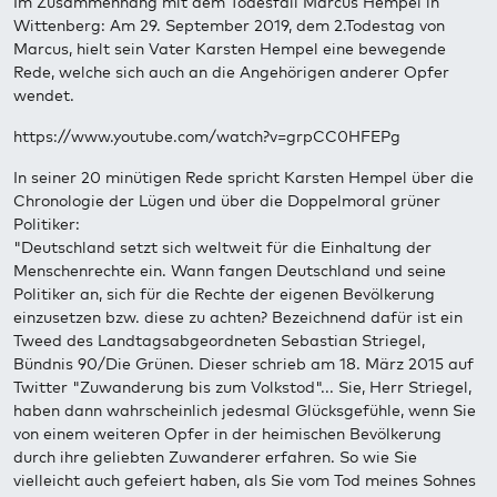
Im Zusammenhang mit dem Todesfall Marcus Hempel in
Wittenberg: Am 29. September 2019, dem 2.Todestag von
Marcus, hielt sein Vater Karsten Hempel eine bewegende
Rede, welche sich auch an die Angehörigen anderer Opfer
wendet.
https://www.youtube.com/watch?v=grpCC0HFEPg
In seiner 20 minütigen Rede spricht Karsten Hempel über die
Chronologie der Lügen und über die Doppelmoral grüner
Politiker:
"Deutschland setzt sich weltweit für die Einhaltung der
Menschenrechte ein. Wann fangen Deutschland und seine
Politiker an, sich für die Rechte der eigenen Bevölkerung
einzusetzen bzw. diese zu achten? Bezeichnend dafür ist ein
Tweed des Landtagsabgeordneten Sebastian Striegel,
Bündnis 90/Die Grünen. Dieser schrieb am 18. März 2015 auf
Twitter "Zuwanderung bis zum Volkstod"... Sie, Herr Striegel,
haben dann wahrscheinlich jedesmal Glücksgefühle, wenn Sie
von einem weiteren Opfer in der heimischen Bevölkerung
durch ihre geliebten Zuwanderer erfahren. So wie Sie
vielleicht auch gefeiert haben, als Sie vom Tod meines Sohnes