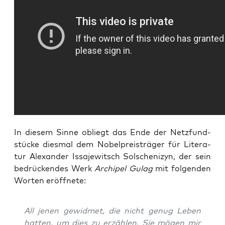
In die­sem Sin­ne obliegt das Ende der Netz­fund­
stü­cke dies­mal dem Nobel­preis­trä­ger für Lite­ra­
tur Alex­an­der Iss­a­je­witsch Sol­sche­ni­zyn, der sein
bedrü­cken­des Werk
Archi­pel Gulag
mit fol­gen­den
Wor­ten eröffnete:
All jenen gewid­met, die nicht genug Leben
hat­ten, um dies zu erzäh­len. Sie mögen mir