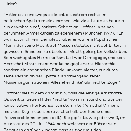
Hitler?
"Hitler ist keineswegs so leicht als extrem rechts im
politischen Spektrum einzuordnen, wie viele Leute es heute zu
tun gewohnt sind", notierte Sebastian Haffner in seinen
berühmten Anmerkungen zu ebenjenem (München 1977). "Er
war natürlich kein Demokrat, aber er war ein Populist: ein
Mann, der seine Macht auf Massen stützte, nicht auf Eliten; in
gewissem Sinne ein zu absoluter Macht gelangter Volkstribun.
Sein wichtigstes Herrschaftsmittel war Demagogie, und sein
Herrschaftsinstrument war keine gegliederte Hierarchie,
sondern ein chaotisches Bündel unkoordinierter, nur durch
seine Person an der Spitze zusammengehaltener
Massenorganisationen. Alles eher ‚linke‘ als ‚rechte‘ Züge."
Haffner wies zudem darauf hin, dass die einzige ernsthafte
Opposition gegen Hitler "rechts" von ihm stand und aus den
konservativen Funktionseliten stammte ("ernsthaft" meint
hier: aus Regimeperspektive oberhalb der Ebene eines
Polizeiproblems angesiedelt). Sie gipfelte, wie jeder weiß, im
Attentat des 20. Juli 1944, nach welchem der Führer sein
Bedauern darüber kundtat, dass er zwar mit den