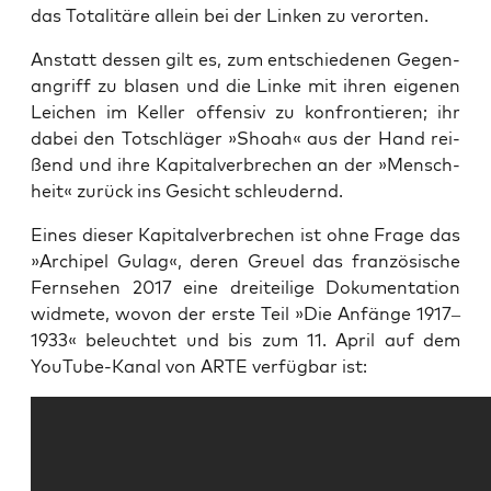
das Tota­li­tä­re allein bei der Lin­ken zu verorten.
Anstatt des­sen gilt es, zum ent­schie­de­nen Gegen­
an­griff zu bla­sen und die Lin­ke mit ihren eige­nen
Lei­chen im Kel­ler offen­siv zu kon­fron­tie­ren; ihr
dabei den Tot­schlä­ger »Sho­ah« aus der Hand rei­
ßend und ihre Kapi­tal­ver­bre­chen an der »Mensch­
heit« zurück ins Gesicht schleudernd.
Eines die­ser Kapi­tal­ver­bre­chen ist ohne Fra­ge das
»Archi­pel Gulag«, deren Greu­el das fran­zö­si­sche
Fern­se­hen 2017 eine drei­tei­li­ge Doku­men­ta­ti­on
wid­me­te, wovon der ers­te Teil »Die Anfän­ge 1917–
1933« beleuch­tet und bis zum 11. April auf dem
You­Tube-Kanal von ARTE ver­füg­bar ist: