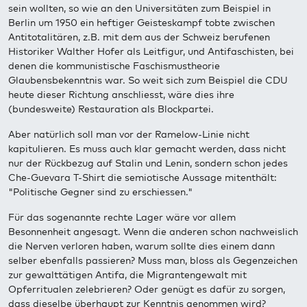
sein wollten, so wie an den Universitäten zum Beispiel in
Berlin um 1950 ein heftiger Geisteskampf tobte zwischen
Antitotalitären, z.B. mit dem aus der Schweiz berufenen
Historiker Walther Hofer als Leitfigur, und Antifaschisten, bei
denen die kommunistische Faschismustheorie
Glaubensbekenntnis war. So weit sich zum Beispiel die CDU
heute dieser Richtung anschliesst, wäre dies ihre
(bundesweite) Restauration als Blockpartei.
Aber natürlich soll man vor der Ramelow-Linie nicht
kapitulieren. Es muss auch klar gemacht werden, dass nicht
nur der Rückbezug auf Stalin und Lenin, sondern schon jedes
Che-Guevara T-Shirt die semiotische Aussage mitenthält:
"Politische Gegner sind zu erschiessen."
Für das sogenannte rechte Lager wäre vor allem
Besonnenheit angesagt. Wenn die anderen schon nachweislich
die Nerven verloren haben, warum sollte dies einem dann
selber ebenfalls passieren? Muss man, bloss als Gegenzeichen
zur gewalttätigen Antifa, die Migrantengewalt mit
Opferritualen zelebrieren? Oder genügt es dafür zu sorgen,
dass dieselbe überhaupt zur Kenntnis genommen wird?