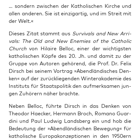
… son­dern zwi­schen der Katho­li­schen Kir­che und
allen ande­ren. Sie ist ein­zig­ar­tig, und im Streit mit
der Welt.«
Die­ses Zitat stammt aus
Sur­vi­vals and New Arri­
vals: The Old and New Enemies of the Catho­lic
Church
von Hilai­re Bel­loc, einer der wich­tigs­ten
katho­li­schen Köp­fe des 20. Jh. und damit zu der
Grup­pe von Autoren gehö­rend, die Prof. Dr. Felix
Dirsch bei sei­nem Vor­trag »Abend­län­di­sches Den­
ken« auf der zurück­lie­gen­den Win­ter­aka­de­mie des
Insti­tuts für Staats­po­li­tik den auf­merk­sa­men jun­
gen Zuhö­rern näher brachte.
Neben Bel­loc, führ­te Dirsch in das Den­ken von
Theo­dor Hae­cker, Her­mann Broch, Roma­no Guar­
di­ni und Paul Lud­wig Lands­berg ein und hob die
Bedeu­tung der »Abend­län­di­schen Bewe­gung« für
katho­li­sche Euro­pa­kon­zep­tio­nen in den 1950ern