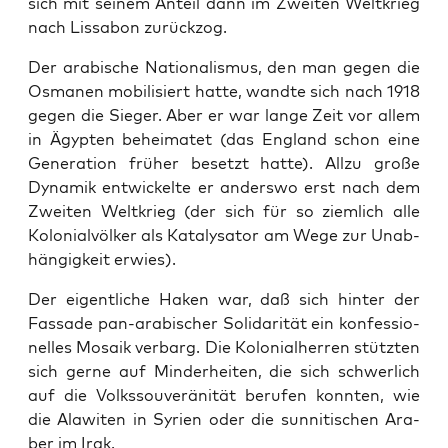
sich mit sei­nem Anteil dann im Zwei­ten Welt­krieg
nach Lis­sa­bon zurückzog.
Der ara­bi­sche Natio­na­lis­mus, den man gegen die
Osma­nen mobi­li­siert hat­te, wand­te sich nach 1918
gegen die Sie­ger. Aber er war lan­ge Zeit vor allem
in Ägyp­ten behei­ma­tet (das Eng­land schon eine
Gene­ra­ti­on frü­her besetzt hat­te). All­zu gro­ße
Dyna­mik ent­wi­ckel­te er anders­wo erst nach dem
Zwei­ten Welt­krieg (der sich für so ziem­lich alle
Kolo­ni­al­völ­ker als Kata­ly­sa­tor am Wege zur Unab­
hän­gig­keit erwies).
Der eigent­li­che Haken war, daß sich hin­ter der
Fas­sa­de pan-ara­bi­scher Soli­da­ri­tät ein kon­fes­sio­
nel­les Mosa­ik ver­barg. Die Kolo­ni­al­her­ren stütz­ten
sich ger­ne auf Min­der­hei­ten, die sich schwer­lich
auf die Volks­sou­ve­rä­ni­tät beru­fen konn­ten, wie
die Ala­wi­ten in Syri­en oder die sun­ni­ti­schen Ara­
ber im Irak.