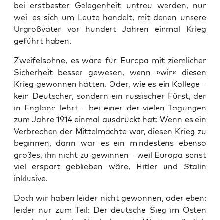
bei erst­bes­ter Gele­gen­heit untreu wer­den, nur
weil es sich um Leu­te han­delt, mit denen unse­re
Urgroß­vä­ter vor hun­dert Jah­ren ein­mal Krieg
geführt haben.
Zwei­fels­oh­ne, es wäre für Euro­pa mit ziem­li­cher
Sicher­heit bes­ser gewe­sen, wenn »wir« die­sen
Krieg gewon­nen hät­ten. Oder, wie es ein Kol­le­ge –
kein Deut­scher, son­dern ein rus­si­scher Fürst, der
in Eng­land lehrt – bei einer der vie­len Tagun­gen
zum Jah­re 1914 ein­mal aus­drückt hat: Wenn es ein
Ver­bre­chen der Mit­tel­mäch­te war, die­sen Krieg zu
begin­nen, dann war es ein min­des­tens eben­so
gro­ßes, ihn nicht zu gewin­nen – weil Euro­pa sonst
viel erspart geblie­ben wäre, Hit­ler und Sta­lin
inklusive.
Doch wir haben lei­der nicht gewon­nen, oder eben:
lei­der nur zum Teil: Der deut­sche Sieg im Osten