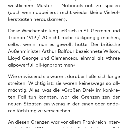
west­li­chem Mus­ter – Natio­nal­staat zu spie­len
(auch wenn dabei erst recht wie­der klei­ne Viel­völ­
ker­staa­ten herauskamen).
Die­se Wei­chen­stel­lung ließ sich in St. Ger­main und
Tria­non 1919 / 20 nicht mehr rück­gän­gig machen,
selbst wenn man es gewollt hät­te. Der bri­ti­sche
Außen­mi­nis­ter Arthur Bal­four bezeich­ne­te Wil­son,
Lloyd Geor­ge und Cle­men­ceau ein­mal als »three
all­powerful, all-igno­rant men«.
Wie unwis­send sie waren, dar­über lie­ße sich lan­ge
strei­ten. Wich­tig ist: sie waren kei­nes­wegs so all­
mäch­tig. Alles, was die »Gro­ßen Drei« im kon­kre­
ten Fall tun konn­ten, war die Gren­zen zen der
neu­en Staa­ten ein wenig in der einen oder ande­
ren Rich­tung zu verschieben.
An die­sen Gren­zen war vor allem Frank­reich inter­