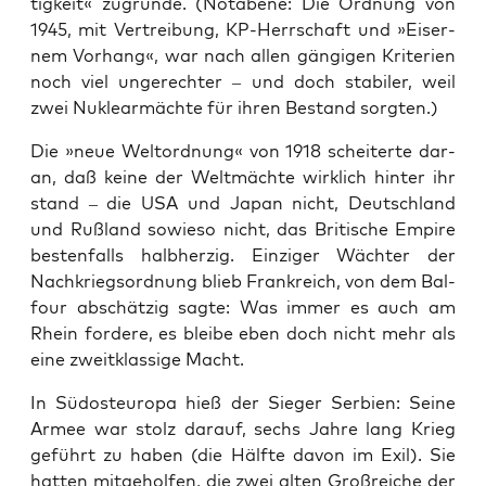
tig­keit« zugrun­de. (Nota­be­ne: Die Ord­nung von
1945, mit Ver­trei­bung, KP-Herr­schaft und »Eiser­
nem Vor­hang«, war nach allen gän­gi­gen Kri­te­ri­en
noch viel unge­rech­ter – und doch sta­bi­ler, weil
zwei Nukle­ar­mäch­te für ihren Bestand sorgten.)
Die »neue Welt­ord­nung« von 1918 schei­ter­te dar­
an, daß kei­ne der Welt­mäch­te wirk­lich hin­ter ihr
stand – die USA und Japan nicht, Deutsch­land
und Ruß­land sowie­so nicht, das Bri­ti­sche Empire
bes­ten­falls halb­her­zig. Ein­zi­ger Wäch­ter der
Nach­kriegs­ord­nung blieb Frank­reich, von dem Bal­
four abschät­zig sag­te: Was immer es auch am
Rhein for­de­re, es blei­be eben doch nicht mehr als
eine zweit­klas­si­ge Macht.
In Süd­ost­eu­ro­pa hieß der Sie­ger Ser­bi­en: Sei­ne
Armee war stolz dar­auf, sechs Jah­re lang Krieg
geführt zu haben (die Hälf­te davon im Exil). Sie
hat­ten mit­ge­hol­fen, die zwei alten Groß­rei­che der