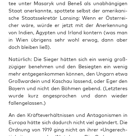
tee unter Masa­ryk und Beneš als unab­hän­gi­gen
Staat aner­kann­te, spot­te­te selbst der ame­ri­ka­ni­
sche Staats­se­kre­tär Lan­sing: Wenn er Öster­rei­
cher wäre, wür­de er jetzt mit der Aner­ken­nung
von Indi­en, Ägyp­ten und Irland kon­tern (was man
in Wien übri­gens sehr wohl erwog, dann aber
doch blei­ben ließ).
Natür­lich: Die Sie­ger hät­ten sich ein wenig groß­
zü­gi­ger beneh­men und den Besieg­ten ein wenig
mehr ent­ge­gen­kom­men kön­nen, den Ungarn etwa
Groß­wardein und Kaschau las­send, oder Eger den
Bay­ern und nicht den Böh­men gebend. (Letz­te­res
wur­de kurz ange­spro­chen und dann wie­der
fallengelassen.)
An den Kräf­te­ver­hält­nis­sen und Ant­ago­nis­men in
Euro­pa hät­te sich dadurch nicht viel geän­dert. Die
Ord­nung von 1919 ging nicht an ihrer »Unge­rech­