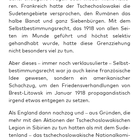
ren. Frank­reich hat­te der Tsche­cho­slo­wa­kei die
Sude­ten­ge­bie­te ver­spro­chen, den Rumä­nen das
hal­be Banat und ganz Sie­ben­bür­gen. Mit dem
Selbst­be­stim­mungs­recht, das 1918 von allen Sei­
ten im Mun­de geführt und höchst selek­tiv
gehand­habt wur­de, hat­te die­se Grenz­zie­hung
nicht beson­ders viel zu tun.
Aber die­ses – immer noch ver­klau­su­lier­te – Selbst­
be­stim­mungs­recht war ja auch kei­ne fran­zö­si­sche
Idee gewe­sen, son­dern ein ame­ri­ka­ni­scher
Schach­zug, um den Frie­dens­ver­hand­lun­gen von
Brest-Litowsk im Janu­ar 1918 pro­pa­gan­dis­tisch
irgend etwas ent­ge­gen zu setzen.
Als Eng­land dann nach­zog und – aus Grün­den, die
mehr mit den Aktio­nen der Tsche­cho­slo­wa­ki­schen
Legi­on in Sibi­ri­en zu tun hat­ten als mit dem Sude­
ten­land – das tsche­cho­slo­wa­ki­sche Natio­nal­ko­mi­