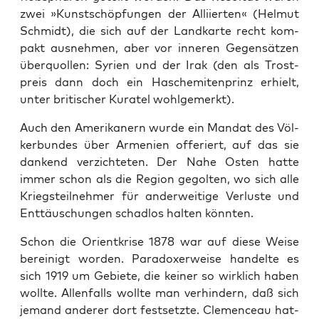
zwei »Kunst­schöp­fun­gen der Alli­ier­ten« (Hel­mut
Schmidt), die sich auf der Land­kar­te recht kom­
pakt aus­neh­men, aber vor inne­ren Gegen­sät­zen
über­quol­len: Syri­en und der Irak (den als Trost­
preis dann doch ein Hasche­mi­ten­prinz erhielt,
unter bri­ti­scher Kura­tel wohlgemerkt).
Auch den Ame­ri­ka­nern wur­de ein Man­dat des Völ­
ker­bun­des über Arme­ni­en offe­riert, auf das sie
dan­kend ver­zich­te­ten. Der Nahe Osten hat­te
immer schon als die Regi­on gegol­ten, wo sich alle
Kriegs­teil­neh­mer für ander­wei­ti­ge Ver­lus­te und
Ent­täu­schun­gen schad­los hal­ten könnten.
Schon die Ori­ent­kri­se 1878 war auf die­se Wei­se
berei­nigt wor­den. Para­do­xer­wei­se han­del­te es
sich 1919 um Gebie­te, die kei­ner so wirk­lich haben
woll­te. Allen­falls woll­te man ver­hin­dern, daß sich
jemand ande­rer dort fest­setz­te. Cle­men­ceau hat­