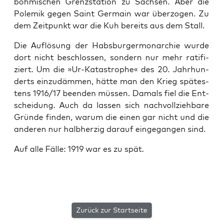
böh­mi­schen Grenz­sta­ti­on zu Sach­sen. Aber die
Pole­mik gegen Saint Ger­main war über­zo­gen. Zu
dem Zeit­punkt war die Kuh bereits aus dem Stall.
Die Auf­lö­sung der Habs­bur­ger­mon­ar­chie wur­de
dort nicht beschlos­sen, son­dern nur mehr rati­fi­
ziert. Um die »Ur-Kata­stro­phe« des 20. Jahr­hun­
derts ein­zu­däm­men, hät­te man den Krieg spä­tes­
tens 1916/17 been­den müs­sen. Damals fiel die Ent­
schei­dung. Auch da las­sen sich nach­voll­zieh­ba­re
Grün­de fin­den, war­um die einen gar nicht und die
ande­ren nur halb­her­zig dar­auf ein­ge­gan­gen sind.
Auf alle Fäl­le: 1919 war es zu spät.
Zurück zur Startseite