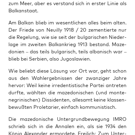
zum Meer, aber es ver­stand sich in ers­ter Linie als
Balkanstaat.
Am Bal­kan blieb im wesent­li­chen alles beim alten.
Der Frie­de von Neuil­ly 1918 / 20 zemen­tier­te nur
die Rege­lung, wie sie seit der bul­ga­ri­schen Nie­der­
la­ge im zwei­ten Bal­kan­krieg 1913 bestand. Maze­
do­ni­en – das teils bul­ga­risch, teils alba­nisch war –
blieb bei Ser­bi­en, also Jugoslawien.
Wie beliebt die­se Lösung vor Ort war, geht schon
aus den Wahl­er­geb­nis­sen der zwan­zi­ger Jah­re
her­vor: Weil kei­ne irre­den­tis­ti­sche Par­tei antre­ten
durf­te, wähl­ten die maze­do­ni­schen (und mon­te­
ne­gri­ni­schen) Dis­si­den­ten, alle­samt kei­ne klas­sen­
be­wuß­ten Pro­le­ta­ri­er, ein­fach kommunistisch.
Die maze­do­ni­sche Unter­grund­be­we­gung IMRO
schrieb sich in die Anna­len ein, als sie 1934 den
König Alex­an­der ermor­de­te. Frei­lich: Zum Unter­