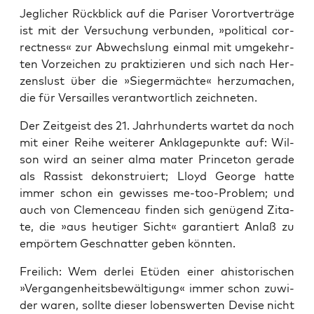
Jeg­li­cher Rück­blick auf die Pari­ser Vor­ort­ver­trä­ge
ist mit der Ver­su­chung ver­bun­den, »poli­ti­cal cor­
rect­ness« zur Abwechs­lung ein­mal mit umge­kehr­
ten Vor­zei­chen zu prak­ti­zie­ren und sich nach Her­
zens­lust über die »Sie­ger­mäch­te« her­zu­ma­chen,
die für Ver­sailles ver­ant­wort­lich zeichneten.
Der Zeit­geist des 21. Jahr­hun­derts war­tet da noch
mit einer Rei­he wei­te­rer Ankla­ge­punk­te auf: Wil­
son wird an sei­ner alma mater Prince­ton gera­de
als Ras­sist dekon­stru­iert; Lloyd Geor­ge hat­te
immer schon ein gewis­ses me-too-Pro­blem; und
auch von Cle­men­ceau fin­den sich genü­gend Zita­
te, die »aus heu­ti­ger Sicht« garan­tiert Anlaß zu
empör­tem Geschnat­ter geben könnten.
Frei­lich: Wem der­lei Etü­den einer ahis­to­ri­schen
»Ver­gan­gen­heits­be­wäl­ti­gung« immer schon zuwi­
der waren, soll­te die­ser lobens­wer­ten Devi­se nicht