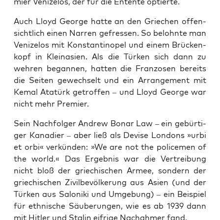
mier Veni­zelos, der für die Entente optierte.
Auch Lloyd Geor­ge hat­te an den Grie­chen offen­
sicht­lich einen Nar­ren gefres­sen. So belohn­te man
Veni­zelos mit Kon­stan­ti­no­pel und einem Brü­cken­
kopf in Klein­asi­en. Als die Tür­ken sich dann zu
weh­ren began­nen, hat­ten die Fran­zo­sen bereits
die Sei­ten gewech­selt und ein Arran­ge­ment mit
Kemal Ata­türk getrof­fen – und Lloyd Geor­ge war
nicht mehr Premier.
Sein Nach­fol­ger Andrew Bonar Law – ein gebür­ti­
ger Kana­di­er – aber ließ als Devi­se Lon­dons »urbi
et orbi« ver­kün­den: »We are not the poli­ce­men of
the world.« Das Ergeb­nis war die Ver­trei­bung
nicht bloß der grie­chi­schen Armee, son­dern der
grie­chi­schen Zivil­be­völ­ke­rung aus Asi­en (und der
Tür­ken aus Salo­ni­ki und Umge­bung) – ein Bei­spiel
für eth­ni­sche Säu­be­run­gen, wie es ab 1939 dann
mit Hit­ler und Sta­lin eif­ri­ge Nach­ah­mer fand.