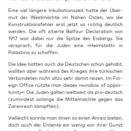
Eine viel län­ge­re Inku­ba­ti­ons­zeit hat­te der Über­
mut der West­mäch­te im Nahen Osten, wo die
Kon­struk­ti­ons­feh­ler erst jetzt so rich­tig deut­lich
wer­den. Die oft zitier­te Bal­four Decla­ra­ti­on von
1917 war dabei nur die Spit­ze des Eis­bergs. Sie
ver­sprach, für die Juden eine »Heim­statt« in
Paläs­ti­na zu schaffen.
Die Idee hat­ten auch die Deut­schen schon gehabt,
woll­ten aber wäh­rend des Krie­ges ihre tür­ki­schen
Ver­bün­de­ten nicht all­zu sehr damit rei­zen. Im For­
eign Office nütz­te man die­ses »win­dow of oppor­
tu­ni­ty«: Die Juden gal­ten welt­weit als pro-deutsch
(zumin­dest solan­ge die Mit­tel­mäch­te gegen das
Zaren­reich kämpften).
Viel­leicht konn­te man ihnen so einen Anreiz bie­ten,
doch auch der Entente ein wenig von ihrer Gunst