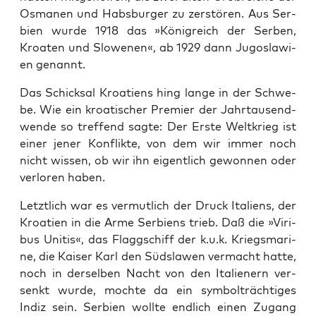
Osma­nen und Habs­bur­ger zu zer­stö­ren. Aus Ser­
bi­en wur­de 1918 das »König­reich der Ser­ben,
Kroa­ten und Slo­we­nen«, ab 1929 dann Jugo­sla­wi­
en genannt.
Das Schick­sal Kroa­ti­ens hing lan­ge in der Schwe­
be. Wie ein kroa­ti­scher Pre­mier der Jahr­tau­send­
wen­de so tref­fend sag­te: Der Ers­te Welt­krieg ist
einer jener Kon­flik­te, von dem wir immer noch
nicht wis­sen, ob wir ihn eigent­lich gewon­nen oder
ver­lo­ren haben.
Letzt­lich war es ver­mut­lich der Druck Ita­li­ens, der
Kroa­ti­en in die Arme Ser­bi­ens trieb. Daß die »Viri­
bus Unitis«, das Flagg­schiff der k.u.k. Kriegs­ma­ri­
ne, die Kai­ser Karl den Süd­sla­wen ver­macht hat­te,
noch in der­sel­ben Nacht von den Ita­lie­nern ver­
senkt wur­de, moch­te da ein sym­bol­träch­ti­ges
Indiz sein. Ser­bi­en woll­te end­lich einen Zugang