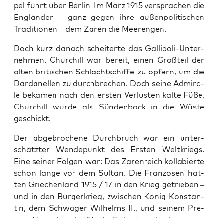
pel führt über Ber­lin. Im März 1915 ver­spra­chen die
Eng­län­der – ganz gegen ihre außen­po­li­ti­schen
Tra­di­tio­nen – dem Zaren die Meerengen.
Doch kurz danach schei­ter­te das Gal­li­po­li-Unter­
neh­men. Chur­chill war bereit, einen Groß­teil der
alten bri­ti­schen Schlacht­schif­fe zu opfern, um die
Dar­da­nel­len zu durch­bre­chen. Doch sei­ne Admi­ra­
le beka­men nach den ers­ten Ver­lus­ten kal­te Füße,
Chur­chill wur­de als Sün­den­bock in die Wüs­te
geschickt.
Der abge­bro­che­ne Durch­bruch war ein unter­
schätz­ter Wen­de­punkt des Ers­ten Welt­kriegs.
Eine sei­ner Fol­gen war: Das Zaren­reich kol­la­bier­te
schon lan­ge vor dem Sul­tan. Die Fran­zo­sen hat­
ten Grie­chen­land 1915 / 17 in den Krieg getrie­ben –
und in den Bür­ger­krieg, zwi­schen König Kon­stan­
tin, dem Schwa­ger Wil­helms II., und sei­nem Pre­