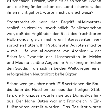
zu schen­ken. Frei­lich, wie hieß es so schön: »Wenn
uns die Eng­län­der schon ein Land schen­ken, das
ihnen nicht gehört, war­um nicht die Schweiz?«
Staats­recht­lich war der Begriff »Heim­statt«
schließ­lich ziem­lich unver­bind­lich. Pein­li­cher schon
war, daß die Eng­län­der den Rest des frucht­ba­ren
Halb­monds gleich meh­re­ren Inter­es­sen­ten ver­
spro­chen hat­ten. Ihr Pro­kon­sul in Ägyp­ten mach­te
– mit Hil­fe von »Law­rence von Ara­bi­en« – der
Sche­ri­fen-Dynas­tie der Hasche­mi­ten in Mek­ka
und Medi­na schö­ne Augen; ihr Vize­kö­nig in Indi­en
den Sau­dis – die sich in bei­den Welt­krie­gen einer
erfolg­rei­chen Neu­tra­li­tät befleißigten.
Schon weni­ge Jah­re nach 1918 ver­trie­ben die Sau­
dis dann die Hasche­mi­ten aus den hei­li­gen Stät­
ten; die Fran­zo­sen war­fen sie aus Damas­kus hin­
aus. Der Nahe Osten war mit Frank­reich in Ein­
fluß­sphä­ren geteilt wor­den: Das Resul­tat waren