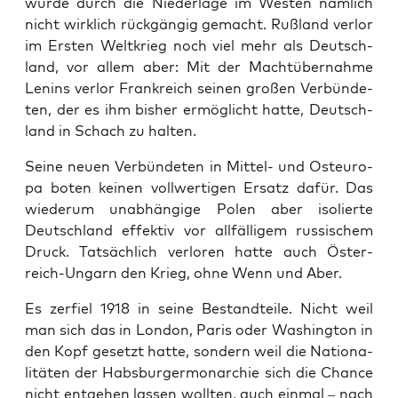
wur­de durch die Nie­der­la­ge im Wes­ten näm­lich
nicht wirk­lich rück­gän­gig gemacht. Ruß­land ver­lor
im Ers­ten Welt­krieg noch viel mehr als Deutsch­
land, vor allem aber: Mit der Macht­über­nah­me
Lenins ver­lor Frank­reich sei­nen gro­ßen Ver­bün­de­
ten, der es ihm bis­her ermög­licht hat­te, Deutsch­
land in Schach zu halten.
Sei­ne neu­en Ver­bün­de­ten in Mit­tel- und Ost­eu­ro­
pa boten kei­nen voll­wer­ti­gen Ersatz dafür. Das
wie­der­um unab­hän­gi­ge Polen aber iso­lier­te
Deutsch­land effek­tiv vor all­fäl­li­gem rus­si­schem
Druck. Tat­säch­lich ver­lo­ren hat­te auch Öster­
reich-Ungarn den Krieg, ohne Wenn und Aber.
Es zer­fiel 1918 in sei­ne Bestand­tei­le. Nicht weil
man sich das in Lon­don, Paris oder Washing­ton in
den Kopf gesetzt hat­te, son­dern weil die Natio­na­
li­tä­ten der Habs­bur­ger­mon­ar­chie sich die Chan­ce
nicht ent­ge­hen las­sen woll­ten, auch ein­mal – nach