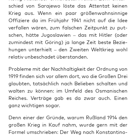
schied von Sara­je­wo lös­te das Atten­tat kei­nen
Krieg aus. Wenn ein paar grö­ßen­wahn­sin­ni­ge
Offi­zie­re da im Früh­jahr 1941 nicht auf die Idee
ver­fal­len wären, zum fal­schen Zeit­punkt zu put­
schen, hät­te Jugo­sla­wi­en – das mit Hit­ler (oder
zumin­dest mit Göring) ja lan­ge Zeit bes­te Bezie­
hun­gen unter­hielt – den Zwei­ten Welt­krieg wohl
rela­tiv unbe­scha­det überstanden.
Pro­ble­me mit der Nach­hal­tig­keit der Ord­nung von
1919 fin­den sich vor allem dort, wo die Gro­ßen Drei
glaub­ten, tat­säch­lich nach Belie­ben schal­ten und
wal­ten zu kön­nen: im Umfeld des Osma­ni­schen
Rei­ches. Ver­trä­ge gab es da zwar auch. Einen
ganz wich­ti­gen sogar.
Denn einer der Grün­de, war­um Ruß­land 1914 den
gro­ßen Krieg in Kauf nahm, wur­de gern mit der
For­mel umschrie­ben: Der Weg nach Kon­stan­ti­no­