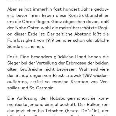
Aber es hat immer­hin fast hun­dert Jah­re gedau­
ert, bevor ihren Erben die­se Kon­struk­ti­ons­feh­ler
um die Ohren flo­gen. Ganz abge­se­hen davon, daß
der Nahe Osten wohl die mei­st­über­schätz­te Regi­
on die­ser Erde ist: Der zeit­li­che Abstand läßt die
Fahr­läs­sig­keit von 1919 bei­na­he schon als läß­li­che
Sün­de erscheinen.
Fazit: Eine beson­ders glück­li­che Hand haben die
Sie­ger bei der Ver­tei­lung der Erb­mas­se der bei­den
alten Groß­rei­che nicht bewie­sen. Wäh­rend vie­le
der Schöp­fun­gen von Brest-Litowsk 1989 wie­der­
auf­leb­ten, zer­fiel so man­che Krea­ti­on von Ver­
sailles und St. Germain.
Die Auf­lö­sung der Habs­bur­ger­mon­ar­chie kom­
men­tier­te jemand ein­mal bos­haft: Der Bal­kan rei­
che jetzt eben bis Tet­schen (heu­te: Deˇcˇín), der