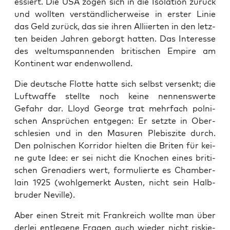
es­siert. Die USA zogen sich in die Iso­la­ti­on zurück
und woll­ten ver­ständ­li­cher­wei­se in ers­ter Linie
das Geld zurück, das sie ihren Alli­ier­ten in den letz­
ten bei­den Jah­ren geborgt hat­ten. Das Inter­es­se
des welt­um­span­nen­den bri­ti­schen Empire am
Kon­ti­nent war endenwollend.
Die deut­sche Flot­te hat­te sich selbst ver­senkt; die
Luft­waf­fe stell­te noch kei­ne nen­nens­wer­te
Gefahr dar. Lloyd Geor­ge trat mehr­fach pol­ni­
schen Ansprü­chen ent­ge­gen: Er setz­te in Ober­
schle­si­en und in den Masu­ren Ple­bis­zi­te durch.
Den pol­ni­schen Kor­ri­dor hiel­ten die Bri­ten für kei­
ne gute Idee: er sei nicht die Kno­chen eines bri­ti­
schen Gre­na­di­ers wert, for­mu­lier­te es Cham­ber­
lain 1925 (wohl­ge­merkt Aus­ten, nicht sein Halb­
bru­der Neville).
Aber einen Streit mit Frank­reich woll­te man über
der­lei ent­le­ge­ne Fra­gen auch wie­der nicht ris­kie­