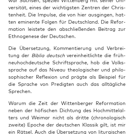
war Sach­sen, spe­zi­ell Wit­ten­berg mit sei­ner Uni­
ver­si­tät, eines der wich­tigs­ten Zen­tren der Chris­
ten­heit. Die Impul­se, die von hier aus­gin­gen, hat­
ten emi­nen­te Fol­gen für Deutsch­land. Die Refor­
ma­ti­on leis­te­te den abschlie­ßen­den Bei­trag zur
Eth­no­ge­nese der Deutschen.
Die Über­set­zung, Kom­men­tie­rung und Ver­brei­
tung der
Biblia deutsch
ver­ein­heit­lich­te die früh­
neu­hoch­deut­sche Schrift­spra­che, hob die Volks­
spra­che auf das Niveau theo­lo­gi­scher und phi­lo­
so­phi­scher Refle­xi­on und präg­te als Bei­spiel für
die Spra­che von Pre­dig­ten auch das all­täg­li­che
Sprechen.
War­um die Zeit der Wit­ten­ber­ger Refor­ma­ti­on
neben der höfi­schen Dich­tung des Hoch­mit­tel­al­
ters und Wei­mar nicht als drit­te (chro­no­lo­gisch
zwei­te) Epo­che der deut­schen Klas­sik gilt, ist mir
ein Rät­sel. Auch die Über­set­zung von lit­ur­gi­schen