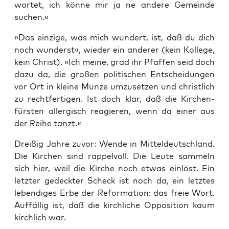
wor­tet, ich kön­ne mir ja ne ande­re Gemein­de
suchen.«
»Das ein­zi­ge, was mich wun­dert, ist, daß du dich
noch wun­derst«, wie­der ein ande­rer (kein Kol­le­ge,
kein Christ). »Ich mei­ne, grad ihr Pfaf­fen seid doch
dazu da, die gro­ßen poli­ti­schen Ent­schei­dun­gen
vor Ort in klei­ne Mün­ze umzu­set­zen und christ­lich
zu recht­fer­ti­gen. Ist doch klar, daß die Kir­chen­
fürs­ten all­er­gisch reagie­ren, wenn da einer aus
der Rei­he tanzt.«
Drei­ßig Jah­re zuvor: Wen­de in Mit­tel­deutsch­land.
Die Kir­chen sind rap­pel­voll. Die Leu­te sam­meln
sich hier, weil die Kir­che noch etwas ein­löst. Ein
letz­ter gedeck­ter Scheck ist noch da, ein letz­tes
leben­di­ges Erbe der Refor­ma­ti­on: das freie Wort.
Auf­fäl­lig ist, daß die kirch­li­che Oppo­si­ti­on kaum
kirch­lich war.