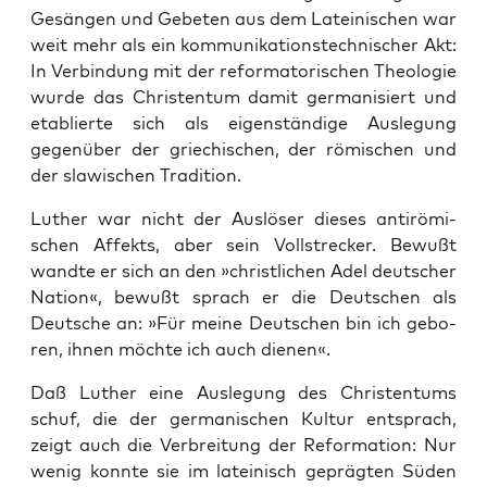
Gesän­gen und Gebe­ten aus dem Latei­ni­schen war
weit mehr als ein kom­mu­ni­ka­ti­ons­tech­ni­scher Akt:
In Ver­bin­dung mit der refor­ma­to­ri­schen Theo­lo­gie
wur­de das Chris­ten­tum damit ger­ma­ni­siert und
eta­blier­te sich als eigen­stän­di­ge Aus­le­gung
gegen­über der grie­chi­schen, der römi­schen und
der sla­wi­schen Tradition.
Luther war nicht der Aus­lö­ser die­ses anti­rö­mi­
schen Affekts, aber sein Voll­stre­cker. Bewußt
wand­te er sich an den »christ­li­chen Adel deut­scher
Nati­on«, bewußt sprach er die Deut­schen als
Deut­sche an: »Für mei­ne Deut­schen bin ich gebo­
ren, ihnen möch­te ich auch dienen«.
Daß Luther eine Aus­le­gung des Chris­ten­tums
schuf, die der ger­ma­ni­schen Kul­tur ent­sprach,
zeigt auch die Ver­brei­tung der Refor­ma­ti­on: Nur
wenig konn­te sie im latei­nisch gepräg­ten Süden