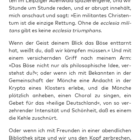
ten im Leip­zi­ger Auen­wald spa­zie­ren­ge­he, und wir
Stun­de um Stun­de reden, und er abrupt inne­hält,
mich anschaut und sagt: »Ein mili­tan­tes Chris­ten­
tum ist die ein­zi­ge Ret­tung. Ohne de
eccle­sia mili­
tans
gibt es kei­ne
eccle­sia tri­um­phans
.
Wenn der Geist dei­nem Blick das Böse ent­tarnt
hat, weißt du, daß wir kämp­fen müs­sen.« Und mit
einem ver­si­chern­den Griff nach mei­nem Arm:
»Das Böse nicht nur als phi­lo­so­phi­sche Idee, ver­
stehst du?«; oder wenn ich mit Bekann­ten in der
Gemein­schaft der Mön­che eine Andacht in der
Kryp­ta eines Klos­ters erle­be, und die Mön­che
plötz­lich anhe­ben, einen Cho­ral zu sin­gen, ein
Gebet für das »hei­li­ge Deutsch­land«, von so ver­
zeh­ren­der Inten­si­tät und Schön­heit, daß es einem
die Keh­le zuschnürt.
Oder wenn ich mit Freun­den in einer abend­li­chen
Biblio­thek sit­ze und wir uns den Kopf zer­bre­chen,