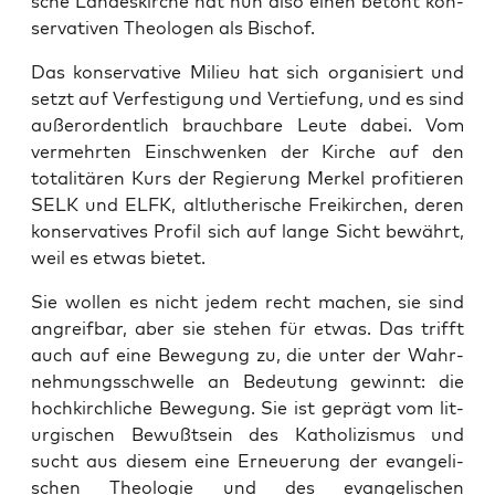
sche Lan­des­kir­che hat nun also einen betont kon­
ser­va­ti­ven Theo­lo­gen als Bischof.
Das kon­ser­va­ti­ve Milieu hat sich orga­ni­siert und
setzt auf Ver­fes­ti­gung und Ver­tie­fung, und es sind
außer­or­dent­lich brauch­ba­re Leu­te dabei. Vom
ver­mehr­ten Ein­schwen­ken der Kir­che auf den
tota­li­tä­ren Kurs der Regie­rung Mer­kel pro­fi­tie­ren
SELK und ELFK, alt­lu­the­ri­sche Frei­kir­chen, deren
kon­ser­va­ti­ves Pro­fil sich auf lan­ge Sicht bewährt,
weil es etwas bietet.
Sie wol­len es nicht jedem recht machen, sie sind
angreif­bar, aber sie ste­hen für etwas. Das trifft
auch auf eine Bewe­gung zu, die unter der Wahr­
neh­mungs­schwel­le an Bedeu­tung gewinnt: die
hoch­kirch­li­che Bewe­gung. Sie ist geprägt vom lit­
ur­gi­schen Bewußt­sein des Katho­li­zis­mus und
sucht aus die­sem eine Erneue­rung der evan­ge­li­
schen Theo­lo­gie und des evan­ge­li­schen