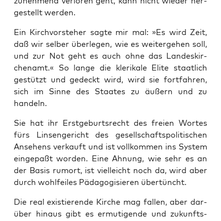
zuneh­mend ver­lo­ren geht, kann nicht wie­der her­
ge­stellt werden.
Ein Kirch­vor­ste­her sag­te mir mal: »Es wird Zeit,
daß wir sel­ber über­le­gen, wie es wei­ter­ge­hen soll,
und zur Not geht es auch ohne das Lan­des­kir­
chen­amt.« So lan­ge die kle­ri­ka­le Eli­te staat­lich
gestützt und gedeckt wird, wird sie fort­fah­ren,
sich im Sin­ne des Staa­tes zu äußern und zu
handeln.
Sie hat ihr Erst­ge­burts­recht des frei­en Wor­tes
fürs Lin­sen­ge­richt des gesell­schafts­po­li­ti­schen
Anse­hens ver­kauft und ist voll­kom­men ins Sys­tem
ein­ge­paßt wor­den. Eine Ahnung, wie sehr es an
der Basis rumort, ist viel­leicht noch da, wird aber
durch wohl­fei­les Päd­ago­gi­sie­ren übertüncht.
Die real exis­tie­ren­de Kir­che mag fal­len, aber dar­
über hin­aus gibt es ermu­ti­gen­de und zukunfts­