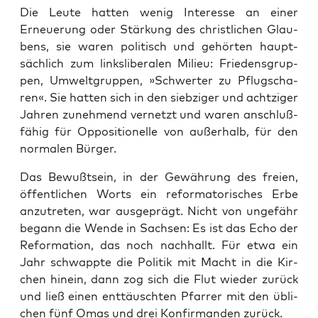
Die Leu­te hat­ten wenig Inter­es­se an einer
Erneue­rung oder Stär­kung des christ­li­chen Glau­
bens, sie waren poli­tisch und gehör­ten haupt­
säch­lich zum links­li­be­ra­len Milieu: Frie­dens­grup­
pen, Umwelt­grup­pen, »Schwer­ter zu Pflug­scha­
ren«. Sie hat­ten sich in den sieb­zi­ger und acht­zi­ger
Jah­ren zuneh­mend ver­netzt und waren anschluß­
fä­hig für Oppo­si­tio­nel­le von außer­halb, für den
nor­ma­len Bürger.
Das Bewußt­sein, in der Gewäh­rung des frei­en,
öffent­li­chen Worts ein refor­ma­to­ri­sches Erbe
anzu­tre­ten, war aus­ge­prägt. Nicht von unge­fähr
begann die Wen­de in Sach­sen: Es ist das Echo der
Refor­ma­ti­on, das noch nach­hallt. Für etwa ein
Jahr schwapp­te die Poli­tik mit Macht in die Kir­
chen hin­ein, dann zog sich die Flut wie­der zurück
und ließ einen ent­täusch­ten Pfar­rer mit den übli­
chen fünf Omas und drei Kon­fir­man­den zurück.