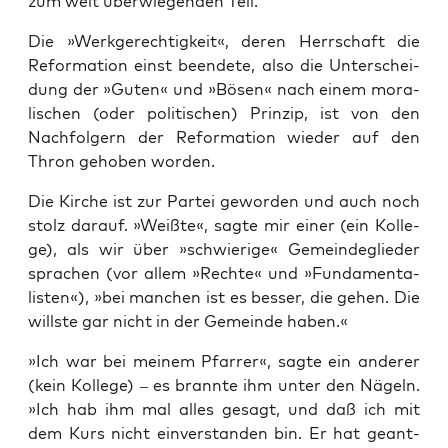
zum weit über­wie­gen­den Teil.
Die »Werk­ge­rech­tig­keit«, deren Herr­schaft die
Refor­ma­ti­on einst been­de­te, also die Unter­schei­
dung der »Guten« und »Bösen« nach einem mora­
li­schen (oder poli­ti­schen) Prin­zip, ist von den
Nach­fol­gern der Refor­ma­ti­on wie­der auf den
Thron geho­ben worden.
Die Kir­che ist zur Par­tei gewor­den und auch noch
stolz dar­auf. »Weiß­te«, sag­te mir einer (ein Kol­le­
ge), als wir über »schwie­ri­ge« Gemein­de­glie­der
spra­chen (vor allem »Rech­te« und »Fun­da­men­ta­
lis­ten«), »bei man­chen ist es bes­ser, die gehen. Die
wills­te gar nicht in der Gemein­de haben.«
»Ich war bei mei­nem Pfar­rer«, sag­te ein ande­rer
(kein Kol­le­ge) – es brann­te ihm unter den Nägeln.
»Ich hab ihm mal alles gesagt, und daß ich mit
dem Kurs nicht ein­ver­stan­den bin. Er hat geant­