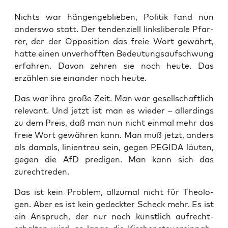
Nichts war hän­gen­ge­blie­ben, Poli­tik fand nun
anders­wo statt. Der ten­den­zi­ell links­li­be­ra­le Pfar­
rer, der der Oppo­si­ti­on das freie Wort gewährt,
hat­te einen unver­hoff­ten Bedeu­tungs­auf­schwung
erfah­ren. Davon zeh­ren sie noch heu­te. Das
erzäh­len sie ein­an­der noch heute.
Das war ihre gro­ße Zeit. Man war gesell­schaft­lich
rele­vant. Und jetzt ist man es wie­der – aller­dings
zu dem Preis, daß man nun nicht ein­mal mehr das
freie Wort gewäh­ren kann. Man muß jetzt, anders
als damals, lini­en­treu sein, gegen PEGIDA läu­ten,
gegen die AfD pre­di­gen. Man kann sich das
zurechtreden.
Das ist kein Pro­blem, all­zu­mal nicht für Theo­lo­
gen. Aber es ist kein gedeck­ter Scheck mehr. Es ist
ein Anspruch, der nur noch künst­lich auf­recht­