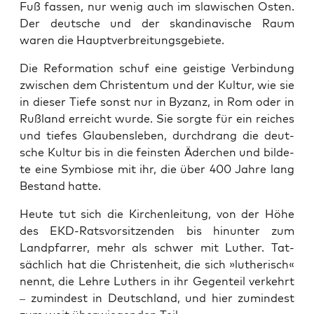
Fuß fas­sen, nur wenig auch im sla­wi­schen Osten.
Der deut­sche und der skan­di­na­vi­sche Raum
waren die Hauptverbreitungsgebiete.
Die Refor­ma­ti­on schuf eine geis­ti­ge Ver­bin­dung
zwi­schen dem Chris­ten­tum und der Kul­tur, wie sie
in die­ser Tie­fe sonst nur in Byzanz, in Rom oder in
Ruß­land erreicht wur­de. Sie sorg­te für ein rei­ches
und tie­fes Glau­bens­le­ben, durch­drang die deut­
sche Kul­tur bis in die feins­ten Äder­chen und bil­de­
te eine Sym­bio­se mit ihr, die über 400 Jah­re lang
Bestand hatte.
Heu­te tut sich die Kir­chen­lei­tung, von der Höhe
des EKD-Rats­vor­sit­zen­den bis hin­un­ter zum
Land­pfar­rer, mehr als schwer mit Luther. Tat­
säch­lich hat die Chris­ten­heit, die sich »luthe­risch«
nennt, die Leh­re Luthers in ihr Gegen­teil ver­kehrt
– zumin­dest in Deutsch­land, und hier zumin­dest