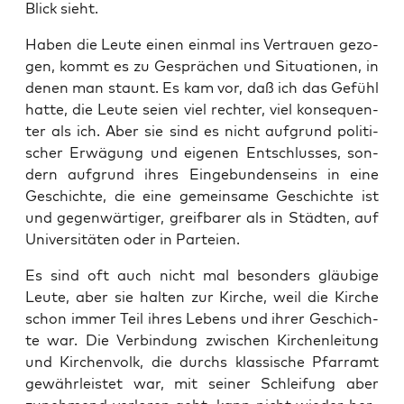
Blick sieht.
Haben die Leu­te einen ein­mal ins Ver­trau­en gezo­
gen, kommt es zu Gesprä­chen und Situa­tio­nen, in
denen man staunt. Es kam vor, daß ich das Gefühl
hat­te, die Leu­te sei­en viel rech­ter, viel kon­se­quen­
ter als ich. Aber sie sind es nicht auf­grund poli­ti­
scher Erwä­gung und eige­nen Ent­schlus­ses, son­
dern auf­grund ihres Ein­ge­bun­den­seins in eine
Geschich­te, die eine gemein­sa­me Geschich­te ist
und gegen­wär­ti­ger, greif­ba­rer als in Städ­ten, auf
Uni­ver­si­tä­ten oder in Parteien.
Es sind oft auch nicht mal beson­ders gläu­bi­ge
Leu­te, aber sie hal­ten zur Kir­che, weil die Kir­che
schon immer Teil ihres Lebens und ihrer Geschich­
te war. Die Ver­bin­dung zwi­schen Kir­chen­lei­tung
und Kir­chen­volk, die durchs klas­si­sche Pfarr­amt
gewähr­leis­tet war, mit sei­ner Schlei­fung aber