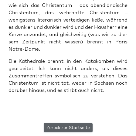
wie sich das Chris­ten­tum – das abend­län­di­sche
Chris­ten­tum, das wehr­haf­te Chris­ten­tum –
wenigs­tens lite­ra­risch ver­tei­di­gen lie­ße, wäh­rend
es dunk­ler und dunk­ler wird und der Haus­herr eine
Ker­ze anzün­det, und gleich­zei­tig (was wir zu die­
sem Zeit­punkt nicht wis­sen) brennt in Paris
Notre-Dame.
Die Kathe­dra­le brennt, in den Kata­kom­ben wird
gear­bei­tet. Ich kann nicht anders, als die­ses
Zusam­men­tref­fen sym­bo­lisch zu ver­ste­hen. Das
Chris­ten­tum ist nicht tot, weder in Sach­sen noch
dar­über hin­aus, und es stirbt auch nicht.
Zurück zur Startseite