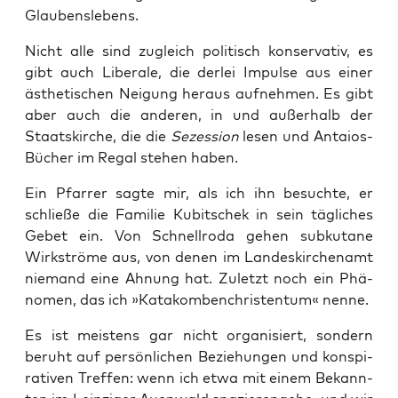
Glaubenslebens.
Nicht alle sind zugleich poli­tisch kon­ser­va­tiv, es
gibt auch Libe­ra­le, die der­lei Impul­se aus einer
ästhe­ti­schen Nei­gung her­aus auf­neh­men. Es gibt
aber auch die ande­ren, in und außer­halb der
Staats­kir­che, die die
Sezes­si­on
lesen und Antai­os-
Bücher im Regal ste­hen haben.
Ein Pfar­rer sag­te mir, als ich ihn besuch­te, er
schlie­ße die Fami­lie Kubit­schek in sein täg­li­ches
Gebet ein. Von Schnell­ro­da gehen sub­ku­ta­ne
Wirk­strö­me aus, von denen im Lan­des­kir­chen­amt
nie­mand eine Ahnung hat. Zuletzt noch ein Phä­
no­men, das ich »Kata­kom­ben­chris­ten­tum« nenne.
Es ist meis­tens gar nicht orga­ni­siert, son­dern
beruht auf per­sön­li­chen Bezie­hun­gen und kon­spi­
ra­ti­ven Tref­fen: wenn ich etwa mit einem Bekann­