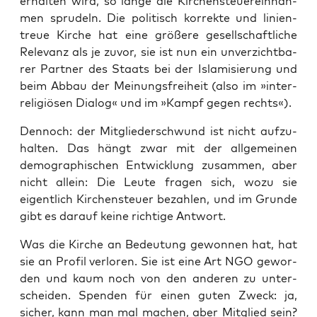
erhal­ten wird, so lan­ge die Kir­chen­steu­er­ein­nah­
men spru­deln. Die poli­tisch kor­rek­te und lini­en­
treue Kir­che hat eine grö­ße­re gesell­schaft­li­che
Rele­vanz als je zuvor, sie ist nun ein unver­zicht­ba­
rer Part­ner des Staats bei der Isla­mi­sie­rung und
beim Abbau der Mei­nungs­frei­heit (also im »inter­
re­li­giö­sen Dia­log« und im »Kampf gegen rechts«).
Den­noch: der Mit­glie­der­schwund ist nicht auf­zu­
hal­ten. Das hängt zwar mit der all­ge­mei­nen
demo­gra­phi­schen Ent­wick­lung zusam­men, aber
nicht allein: Die Leu­te fra­gen sich, wozu sie
eigent­lich Kir­chen­steu­er bezah­len, und im Grun­de
gibt es dar­auf kei­ne rich­ti­ge Antwort.
Was die Kir­che an Bedeu­tung gewon­nen hat, hat
sie an Pro­fil ver­lo­ren. Sie ist eine Art NGO gewor­
den und kaum noch von den ande­ren zu unter­
schei­den. Spen­den für einen guten Zweck: ja,
sicher, kann man mal machen, aber Mit­glied sein?