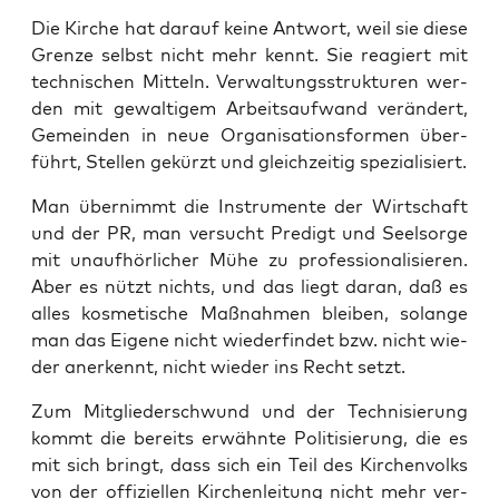
Die Kir­che hat dar­auf kei­ne Ant­wort, weil sie die­se
Gren­ze selbst nicht mehr kennt. Sie reagiert mit
tech­ni­schen Mit­teln. Ver­wal­tungs­struk­tu­ren wer­
den mit gewal­ti­gem Arbeits­auf­wand ver­än­dert,
Gemein­den in neue Orga­ni­sa­ti­ons­for­men über­
führt, Stel­len gekürzt und gleich­zei­tig spezialisiert.
Man über­nimmt die Instru­men­te der Wirt­schaft
und der PR, man ver­sucht Pre­digt und Seel­sor­ge
mit unauf­hör­li­cher Mühe zu pro­fes­sio­na­li­sie­ren.
Aber es nützt nichts, und das liegt dar­an, daß es
alles kos­me­ti­sche Maß­nah­men blei­ben, solan­ge
man das Eige­ne nicht wie­der­fin­det bzw. nicht wie­
der aner­kennt, nicht wie­der ins Recht setzt.
Zum Mit­glie­der­schwund und der Tech­ni­sie­rung
kommt die bereits erwähn­te Poli­ti­sie­rung, die es
mit sich bringt, dass sich ein Teil des Kir­chen­volks
von der offi­zi­el­len Kir­chen­lei­tung nicht mehr ver­