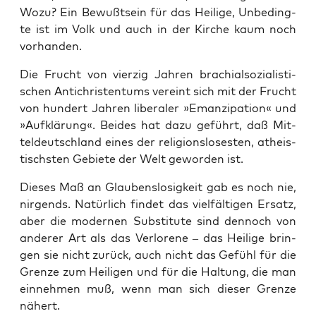
Wozu? Ein Bewußt­sein für das Hei­li­ge, Unbe­ding­
te ist im Volk und auch in der Kir­che kaum noch
vorhanden.
Die Frucht von vier­zig Jah­ren bra­chi­al­so­zia­lis­ti­
schen Anti­chris­ten­tums ver­eint sich mit der Frucht
von hun­dert Jah­ren libe­ra­ler »Eman­zi­pa­ti­on« und
»Auf­klä­rung«. Bei­des hat dazu geführt, daß Mit­
tel­deutsch­land eines der reli­gi­ons­lo­ses­ten, athe­is­
tischs­ten Gebie­te der Welt gewor­den ist.
Die­ses Maß an Glau­bens­lo­sig­keit gab es noch nie,
nir­gends. Natür­lich fin­det das viel­fäl­ti­gen Ersatz,
aber die moder­nen Sub­sti­tu­te sind den­noch von
ande­rer Art als das Ver­lo­re­ne – das Hei­li­ge brin­
gen sie nicht zurück, auch nicht das Gefühl für die
Gren­ze zum Hei­li­gen und für die Hal­tung, die man
ein­neh­men muß, wenn man sich die­ser Gren­ze
nähert.