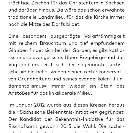
träch­ti­ge Zei­chen für das Chris­ten­tum in Sach­sen
und dar­über hin­aus. Da wäre das schon erwähn­te
tra­di­tio­nel­le Land­mi­lieu, für das die Kir­che immer
noch die Mit­te des Dorfs bildet.
Eine beson­ders aus­ge­präg­te Volks­fröm­mig­keit
mit rei­chem Brauch­tum und tief emp­fun­de­nem
Glau­ben fin­det sich bei den Sor­ben, es gibt katho­
li­sche und evan­ge­li­sche. Übers Erz­ge­bir­ge und das
Vogt­land erstreckt sich der soge­nann­te säch­si­
sche »Bible belt«, wegen sei­ner rechts­kon­ser­va­ti­
ven Grund­hal­tung und sei­nes evan­ge­li­ka­len »Fun­
da­men­ta­lis­mus« immer wie­der ein Stein des
Ansto­ßes für das links­li­be­ra­le Milieu.
Im Janu­ar 2012 wur­de aus die­sen Krei­sen her­aus
die »Säch­si­sche Bekennt­nis-Initia­ti­ve« gegrün­det.
Der Kan­di­dat der Bekennt­nis-Initia­ti­ve für das
Bischofs­amt gewann 2015 die Wahl. Die säch­si­