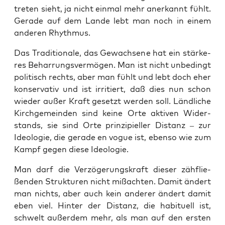
tre­ten sieht, ja nicht ein­mal mehr aner­kannt fühlt.
Gera­de auf dem Lan­de lebt man noch in einem
ande­ren Rhythmus.
Das Tra­di­tio­na­le, das Gewach­se­ne hat ein stär­ke­
res Behar­rungs­ver­mö­gen. Man ist nicht unbe­dingt
poli­tisch rechts, aber man fühlt und lebt doch eher
kon­ser­va­tiv und ist irri­tiert, daß dies nun schon
wie­der außer Kraft gesetzt wer­den soll. Länd­li­che
Kirch­ge­mein­den sind kei­ne Orte akti­ven Wider­
stands, sie sind Orte prin­zi­pi­el­ler Distanz – zur
Ideo­lo­gie, die gera­de en vogue ist, eben­so wie zum
Kampf gegen die­se Ideologie.
Man darf die Ver­zö­ge­rungs­kraft die­ser zäh­flie­
ßen­den Struk­tu­ren nicht miß­ach­ten. Damit ändert
man nichts, aber auch kein ande­rer ändert damit
eben viel. Hin­ter der Distanz, die habi­tu­ell ist,
schwelt außer­dem mehr, als man auf den ers­ten