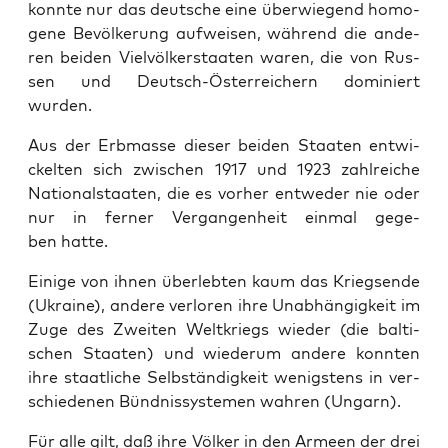
konn­te nur das deut­sche eine über­wie­gend homo­
ge­ne Bevöl­ke­rung auf­wei­sen, wäh­rend die ande­
ren bei­den Viel­völ­ker­staa­ten waren, die von Rus­
sen und Deutsch-Öster­rei­chern domi­niert
wurden.
Aus der Erb­mas­se die­ser bei­den Staa­ten ent­wi­
ckel­ten sich zwi­schen 1917 und 1923 zahl­rei­che
Natio­nal­staa­ten, die es vor­her ent­we­der nie oder
nur in fer­ner Ver­gan­gen­heit ein­mal gege­
ben hatte.
Eini­ge von ihnen über­leb­ten kaum das Kriegs­en­de
(Ukrai­ne), ande­re ver­lo­ren ihre Unab­hän­gig­keit im
Zuge des Zwei­ten Welt­kriegs wie­der (die bal­ti­
schen Staa­ten) und wie­der­um ande­re konn­ten
ihre staat­li­che Selb­stän­dig­keit wenigs­tens in ver­
schie­de­nen Bünd­nis­sys­te­men wah­ren (Ungarn).
Für alle gilt, daß ihre Völ­ker in den Armeen der drei