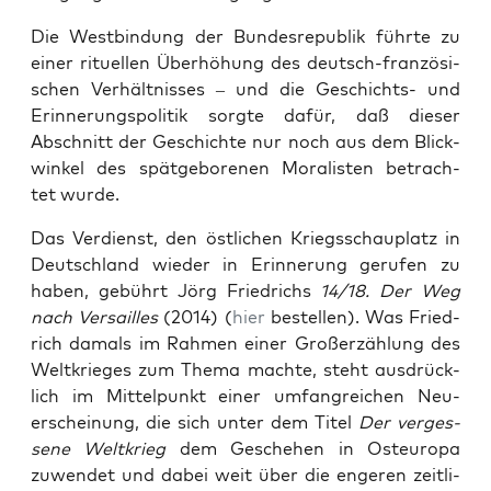
Die West­bin­dung der Bun­des­re­pu­blik führ­te zu
einer ritu­el­len Über­hö­hung des deutsch-fran­zö­si­
schen Ver­hält­nis­ses – und die Geschichts- und
Erin­ne­rungs­po­li­tik sorg­te dafür, daß die­ser
Abschnitt der Geschich­te nur noch aus dem Blick­
win­kel des spät­ge­bo­re­nen Mora­lis­ten betrach­
tet wurde.
Das Ver­dienst, den öst­li­chen Kriegs­schau­platz in
Deutsch­land wie­der in Erin­ne­rung geru­fen zu
haben, gebührt Jörg Fried­richs
14/18. Der Weg
nach Ver­sailles
(2014) (
hier
bestel­len). Was Fried­
rich damals im Rah­men einer Groß­erzäh­lung des
Welt­krie­ges zum The­ma mach­te, steht aus­drück­
lich im Mit­tel­punkt einer umfang­rei­chen Neu­
erschei­nung, die sich unter dem Titel
Der ver­ges­
se­ne Welt­krieg
dem Gesche­hen in Ost­eu­ro­pa
zuwen­det und dabei weit über die enge­ren zeit­li­