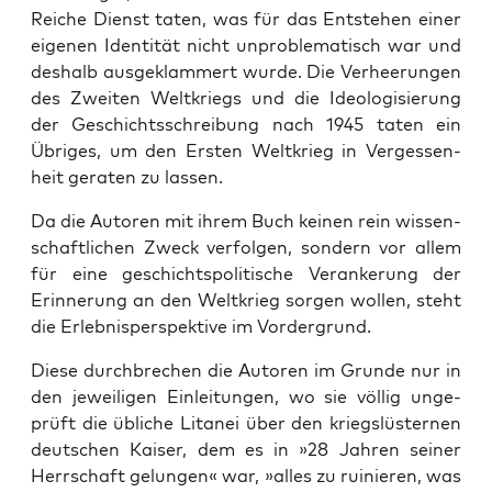
Rei­che Dienst taten, was für das Ent­ste­hen einer
eige­nen Iden­ti­tät nicht unpro­ble­ma­tisch war und
des­halb aus­ge­klam­mert wur­de. Die Ver­hee­run­gen
des Zwei­ten Welt­kriegs und die Ideo­lo­gi­sie­rung
der Geschichts­schrei­bung nach 1945 taten ein
Übri­ges, um den Ers­ten Welt­krieg in Ver­ges­sen­
heit gera­ten zu lassen.
Da die Autoren mit ihrem Buch kei­nen rein wis­sen­
schaft­li­chen Zweck ver­fol­gen, son­dern vor allem
für eine geschichts­po­li­ti­sche Ver­an­ke­rung der
Erin­ne­rung an den Welt­krieg sor­gen wol­len, steht
die Erleb­nis­per­spek­ti­ve im Vordergrund.
Die­se durch­bre­chen die Autoren im Grun­de nur in
den jewei­li­gen Ein­lei­tun­gen, wo sie völ­lig unge­
prüft die übli­che Lita­nei über den kriegs­lüs­ter­nen
deut­schen Kai­ser, dem es in »28 Jah­ren sei­ner
Herr­schaft gelun­gen« war, »alles zu rui­nie­ren, was