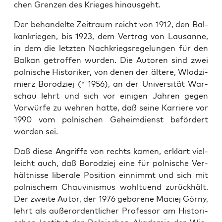
chen Gren­zen des Krie­ges hinausgeht.
Der behan­del­te Zeit­raum reicht von 1912, den Bal­
kan­krie­gen, bis 1923, dem Ver­trag von Lau­sanne,
in dem die letz­ten Nach­kriegs­re­ge­lun­gen für den
Bal­kan getrof­fen wur­den. Die Autoren sind zwei
pol­ni­sche His­to­ri­ker, von denen der älte­re, Wlod­zi­
mierz Borod­ziej (* 1956), an der Uni­ver­si­tät War­
schau lehrt und sich vor eini­gen Jah­ren gegen
Vor­wür­fe zu weh­ren hat­te, daß sei­ne Kar­rie­re vor
1990 vom pol­ni­schen Geheim­dienst beför­dert
wor­den sei.
Daß die­se Angrif­fe von rechts kamen, erklärt viel­
leicht auch, daß Borod­ziej eine für pol­ni­sche Ver­
hält­nis­se libe­ra­le Posi­ti­on ein­nimmt und sich mit
pol­ni­schem Chau­vi­nis­mus wohl­tu­end zurück­hält.
Der zwei­te Autor, der 1976 gebo­re­ne Maciej Gór­ny,
lehrt als außer­or­dent­li­cher Pro­fes­sor am His­to­ri­