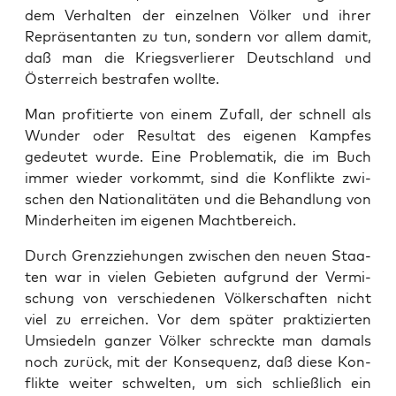
dem Ver­hal­ten der ein­zel­nen Völ­ker und ihrer
Reprä­sen­tan­ten zu tun, son­dern vor allem damit,
daß man die Kriegs­ver­lie­rer Deutsch­land und
Öster­reich bestra­fen wollte.
Man pro­fi­tier­te von einem Zufall, der schnell als
Wun­der oder Resul­tat des eige­nen Kamp­fes
gedeu­tet wur­de. Eine Pro­ble­ma­tik, die im Buch
immer wie­der vor­kommt, sind die Kon­flik­te zwi­
schen den Natio­na­li­tä­ten und die Behand­lung von
Min­der­hei­ten im eige­nen Machtbereich.
Durch Grenz­zie­hun­gen zwi­schen den neu­en Staa­
ten war in vie­len Gebie­ten auf­grund der Ver­mi­
schung von ver­schie­de­nen Völ­ker­schaf­ten nicht
viel zu errei­chen. Vor dem spä­ter prak­ti­zier­ten
Umsie­deln gan­zer Völ­ker schreck­te man damals
noch zurück, mit der Kon­se­quenz, daß die­se Kon­
flik­te wei­ter schwel­ten, um sich schließ­lich ein