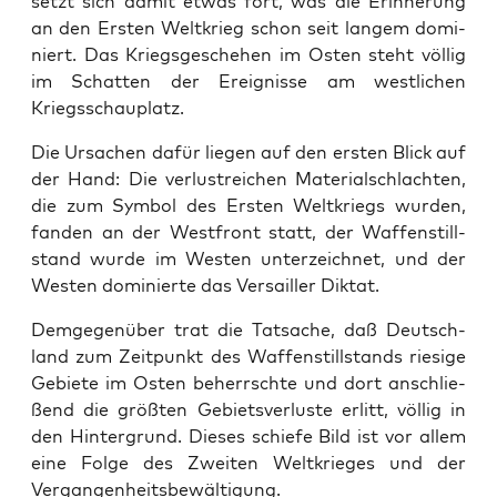
setzt sich damit etwas fort, was die Erin­ne­rung
an den Ers­ten Welt­krieg schon seit lan­gem domi­
niert. Das Kriegs­ge­sche­hen im Osten steht völ­lig
im Schat­ten der Ereig­nis­se am west­li­chen
Kriegsschauplatz.
Die Ursa­chen dafür lie­gen auf den ers­ten Blick auf
der Hand: Die ver­lust­rei­chen Mate­ri­al­schlach­ten,
die zum Sym­bol des Ers­ten Welt­kriegs wur­den,
fan­den an der West­front statt, der Waf­fen­still­
stand wur­de im Wes­ten unter­zeich­net, und der
Wes­ten domi­nier­te das Ver­sailler Diktat.
Dem­ge­gen­über trat die Tat­sa­che, daß Deutsch­
land zum Zeit­punkt des Waf­fen­still­stands rie­si­ge
Gebie­te im Osten beherrsch­te und dort anschlie­
ßend die größ­ten Gebiets­ver­lus­te erlitt, völ­lig in
den Hin­ter­grund. Die­ses schie­fe Bild ist vor allem
eine Fol­ge des Zwei­ten Welt­krie­ges und der
Vergangenheitsbewältigung.