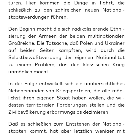
tu­ren. Hier kom­men die Din­ge in Fahrt, die
schließ­lich zu den zahl­rei­chen neu­en Natio­nal­
staats­wer­dun­gen führen.
Den Beginn macht die sich radi­ka­li­sie­ren­de Eth­ni­
sie­rung der Armeen der bei­den mul­ti­na­tio­na­len
Groß­rei­che. Die Tat­sa­che, daß Polen und Ukrai­ner
auf bei­den Sei­ten kämpf­ten, wird durch die
Selbst­be­wußt­wer­dung der eige­nen Natio­na­li­tät
zu einem Pro­blem, das den klas­si­schen Krieg
unmög­lich macht.
In der Fol­ge ent­wi­ckelt sich ein unüber­sicht­li­ches
Neben­ein­an­der von Kriegs­par­tei­en, die alle mög­
lichst ihren eige­nen Staat haben wol­len, die wil­
des­ten ter­ri­to­ria­len For­de­run­gen stel­len und die
Zivil­be­völ­ke­rung erbar­mungs­los dezimieren.
Daß es schließ­lich zum Ent­ste­hen der Natio­nal­
staa­ten kommt, hat aber letzt­lich weni­ger mit