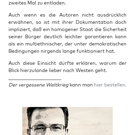
zwei­tes Mal zu entladen.
Auch wenn es die Autoren nicht aus­drück­lich
erwäh­nen, so ist mit ihrer Doku­men­ta­ti­on doch
impli­ziert, daß ein homo­ge­ner Staat die Sicher­heit
sei­ner Bür­ger deut­lich leich­ter garan­tie­ren kann
als ein mul­ti­eth­ni­scher, der unter demo­kra­ti­schen
Bedin­gun­gen nir­gends lan­ge funk­tio­niert hat.
Auch die­se Ein­sicht dürf­te erklä­ren, war­um der
Blick hier­zu­lan­de lie­ber nach Wes­ten geht.
______________________
Der ver­ges­se­ne Welt­krieg
kann man
hier bestel­len.