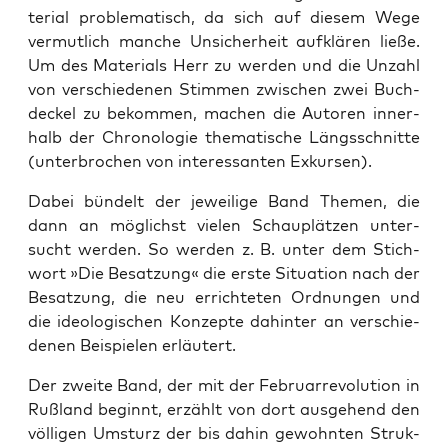
te­ri­al pro­ble­ma­tisch, da sich auf die­sem Wege
ver­mut­lich man­che Unsi­cher­heit auf­klä­ren lie­ße.
Um des Mate­ri­als Herr zu wer­den und die Unzahl
von ver­schie­de­nen Stim­men zwi­schen zwei Buch­
de­ckel zu bekom­men, machen die Autoren inner­
halb der Chro­no­lo­gie the­ma­ti­sche Längs­schnit­te
(unter­bro­chen von inter­es­san­ten Exkursen).
Dabei bün­delt der jewei­li­ge Band The­men, die
dann an mög­lichst vie­len Schau­plät­zen unter­
sucht wer­den. So wer­den z. B. unter dem Stich­
wort »Die Besat­zung« die ers­te Situa­ti­on nach der
Besat­zung, die neu errich­te­ten Ord­nun­gen und
die ideo­lo­gi­schen Kon­zep­te dahin­ter an ver­schie­
de­nen Bei­spie­len erläutert.
Der zwei­te Band, der mit der Febru­ar­re­vo­lu­ti­on in
Ruß­land beginnt, erzählt von dort aus­ge­hend den
völ­li­gen Umsturz der bis dahin gewohn­ten Struk­