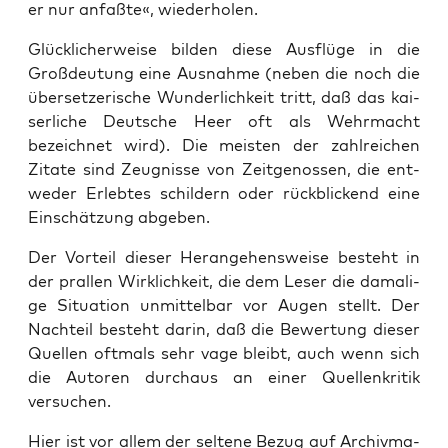
er nur anfaß­te«, wiederholen.
Glück­li­cher­wei­se bil­den die­se Aus­flü­ge in die
Groß­deu­tung eine Aus­nah­me (neben die noch die
über­set­ze­ri­sche Wun­der­lich­keit tritt, daß das kai­
ser­li­che Deut­sche Heer oft als Wehr­macht
bezeich­net wird). Die meis­ten der zahl­rei­chen
Zita­te sind Zeug­nis­se von Zeit­ge­nos­sen, die ent­
we­der Erleb­tes schil­dern oder rück­bli­ckend eine
Ein­schät­zung abgeben.
Der Vor­teil die­ser Her­an­ge­hens­wei­se besteht in
der pral­len Wirk­lich­keit, die dem Leser die dama­li­
ge Situa­ti­on unmit­tel­bar vor Augen stellt. Der
Nach­teil besteht dar­in, daß die Bewer­tung die­ser
Quel­len oft­mals sehr vage bleibt, auch wenn sich
die Autoren durch­aus an einer Quel­len­kri­tik
versuchen.
Hier ist vor allem der sel­te­ne Bezug auf Archiv­ma­