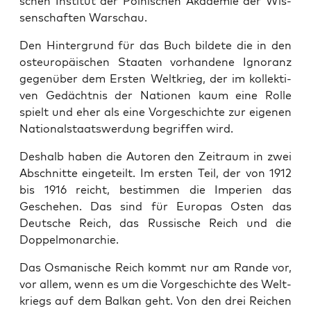
schen Insti­tut der Pol­ni­schen Aka­de­mie der Wis­
sen­schaf­ten Warschau.
Den Hin­ter­grund für das Buch bil­de­te die in den
ost­eu­ro­päi­schen Staa­ten vor­han­de­ne Igno­ranz
gegen­über dem Ers­ten Welt­krieg, der im kol­lek­ti­
ven Gedächt­nis der Natio­nen kaum eine Rol­le
spielt und eher als eine Vor­ge­schich­te zur eige­nen
Natio­nal­staats­wer­dung begrif­fen wird.
Des­halb haben die Autoren den Zeit­raum in zwei
Abschnit­te ein­ge­teilt. Im ers­ten Teil, der von 1912
bis 1916 reicht, bestim­men die Impe­ri­en das
Gesche­hen. Das sind für Euro­pas Osten das
Deut­sche Reich, das Rus­si­sche Reich und die
Doppelmonarchie.
Das Osma­ni­sche Reich kommt nur am Ran­de vor,
vor allem, wenn es um die Vor­ge­schich­te des Welt­
kriegs auf dem Bal­kan geht. Von den drei Rei­chen