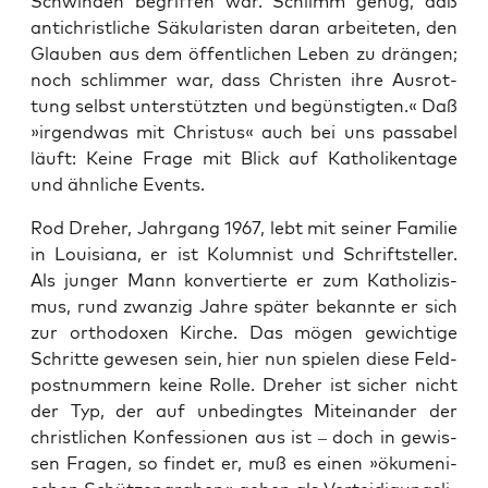
Schwin­den begrif­fen war. Schlimm genug, daß
anti­christ­li­che Säku­la­ris­ten dar­an arbei­te­ten, den
Glau­ben aus dem öffent­li­chen Leben zu drän­gen;
noch schlim­mer war, dass Chris­ten ihre Aus­rot­
tung selbst unter­stütz­ten und begüns­tig­ten.« Daß
»irgend­was mit Chris­tus« auch bei uns pas­sa­bel
läuft: Kei­ne Fra­ge mit Blick auf Katho­li­ken­ta­ge
und ähn­li­che Events.
Rod Dre­her, Jahr­gang 1967, lebt mit sei­ner Fami­lie
in Loui­sia­na, er ist Kolum­nist und Schrift­stel­ler.
Als jun­ger Mann kon­ver­tier­te er zum Katho­li­zis­
mus, rund zwan­zig Jah­re spä­ter bekann­te er sich
zur ortho­do­xen Kir­che. Das mögen gewich­ti­ge
Schrit­te gewe­sen sein, hier nun spie­len die­se Feld­
post­num­mern kei­ne Rol­le. Dre­her ist sicher nicht
der Typ, der auf unbe­ding­tes Mit­ein­an­der der
christ­li­chen Kon­fes­sio­nen aus ist – doch in gewis­
sen Fra­gen, so fin­det er, muß es einen »öku­me­ni­