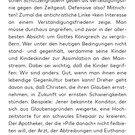
schen Schüt­zen­gra­ben« geben als Ver­tei­di­gungs­li­
nie gegen den Zeit­geist. Defen­si­ve also? Mit­nich­
ten! Zumal die anti­christ­li­che Lin­ke »kein Inter­es­se
an einem Ver­stän­di­gungs­frie­den« zei­ge. Man
müs­se durch­aus angrei­fen, und zwar in der aller­
bes­ten Absicht: um Got­tes König­reich zu ver­grö­
ßern. Wer unter den heu­ti­gen Bedin­gun­gen nicht
stand- und gegen­hält, ver­dam­me sei­ne Kin­der
und Kin­des­kin­der zur Assi­mi­la­ti­on an den Main­
stream. Dabei sei wich­tig, daß die Kin­der begrif­
fen: Wir sind anders. Gut, wenn man ihnen eine
leben­di­ge Gegen­kul­tur bie­ten kann! Dre­her geht
davon aus, daß Chris­ten, die ihren Glau­ben ernst­
neh­men, in Zukunft vor erns­ten Schwie­rig­kei­ten
stün­den. Bei­spie­le: Jener bekann­te Kon­di­tor, der
sich aus Glau­bens­grün­den wei­ger­te, eine Hoch­
zeits­tor­te für ein schwu­les Ehe­paar zu kre­ieren.
Der Apo­the­ker, der die »Pil­le danach« nicht feil­bie­
ten will, der Arzt, der Abtrei­bun­gen und Eutha­na­