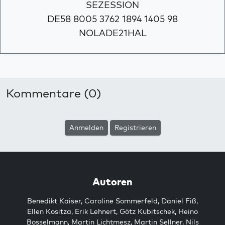
SEZESSION
DE58 8005 3762 1894 1405 98
NOLADE21HAL
Kommentare (0)
Anmelden
Registrieren
Autoren
Benedikt Kaiser
,
Caroline Sommerfeld
,
Daniel Fiß
,
Ellen Kositza
,
Erik Lehnert
,
Götz Kubitschek
,
Heino
Bosselmann
,
Martin Lichtmesz
,
Martin Sellner
,
Nils