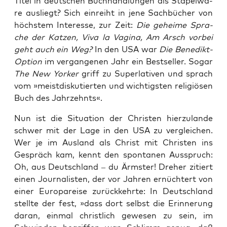
Titel in deut­schen Buch­hand­lun­gen als Sta­pel­wa­
re aus­liegt? Sich ein­reiht in jene Sach­bü­cher von
höchs­tem Inter­es­se, zur Zeit:
Die gehei­me Spra­
che der Kat­zen, Viva la Vagi­na, Am Arsch vor­bei
geht auch ein Weg?
In den USA war
Die Bene­dikt-
Opti­on
im ver­gan­ge­nen Jahr ein Best­sel­ler. Sogar
The New Yor­ker
griff zu Super­la­ti­ven und sprach
vom »meist­dis­ku­tier­ten und wich­tigs­ten reli­giö­sen
Buch des Jahrzehnts«.
Nun ist die Situa­ti­on der Chris­ten hier­zu­lan­de
schwer mit der Lage in den USA zu ver­glei­chen.
Wer je im Aus­land als Christ mit Chris­ten ins
Gespräch kam, kennt den spon­ta­nen Aus­spruch:
Oh, aus Deutsch­land – du Ärms­ter! Dre­her zitiert
einen Jour­na­lis­ten, der vor Jah­ren ernüch­tert von
einer Euro­pa­rei­se zurück­kehr­te: In Deutsch­land
stell­te der fest, »dass dort selbst die Erin­ne­rung
dar­an, ein­mal christ­lich gewe­sen zu sein, im