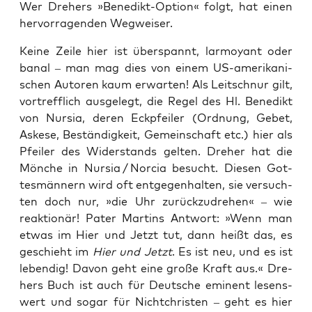
Wer Dre­hers »Bene­dikt-Opti­on« folgt, hat einen
her­vor­ra­gen­den Wegweiser.
Kei­ne Zei­le hier ist über­spannt, lar­moy­ant oder
banal – man mag dies von einem US-ame­ri­ka­ni­
schen Autoren kaum erwar­ten! Als Leit­schnur gilt,
vor­treff­lich aus­ge­legt, die Regel des Hl. Bene­dikt
von Nur­sia, deren Eck­pfei­ler (Ord­nung, Gebet,
Aske­se, Bestän­dig­keit, Gemein­schaft etc.) hier als
Pfei­ler des Wider­stands gel­ten. Dre­her hat die
Mön­che in Nur­sia / Nor­cia besucht. Die­sen Got­
tes­män­nern wird oft ent­ge­gen­hal­ten, sie ver­such­
ten doch nur, »die Uhr zurück­zu­dre­hen« – wie
reak­tio­när! Pater Mar­tins Ant­wort: »Wenn man
etwas im Hier und Jetzt tut, dann heißt das, es
geschieht im
Hier und Jetzt
. Es ist neu, und es ist
leben­dig! Davon geht eine gro­ße Kraft aus.« Dre­
hers Buch ist auch für Deut­sche emi­nent lesens­
wert und sogar für Nicht­chris­ten – geht es hier