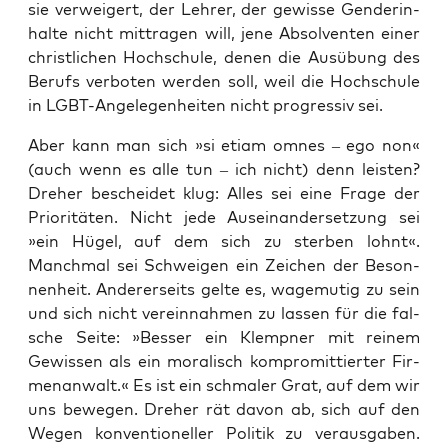
sie ver­wei­gert, der Leh­rer, der gewis­se Gen­der­in­
hal­te nicht mit­tra­gen will, jene Absol­ven­ten einer
christ­li­chen Hoch­schu­le, denen die Aus­übung des
Berufs ver­bo­ten wer­den soll, weil die Hoch­schu­le
in LGBT-Ange­le­gen­hei­ten nicht pro­gres­siv sei.
Aber kann man sich »si eti­am omnes – ego non«
(auch wenn es alle tun – ich nicht) denn leis­ten?
Dre­her beschei­det klug: Alles sei eine Fra­ge der
Prio­ri­tä­ten. Nicht jede Aus­ein­an­der­set­zung sei
»ein Hügel, auf dem sich zu ster­ben lohnt«.
Manch­mal sei Schwei­gen ein Zei­chen der Beson­
nen­heit. Ande­rer­seits gel­te es, wage­mu­tig zu sein
und sich nicht ver­ein­nah­men zu las­sen für die fal­
sche Sei­te: »Bes­ser ein Klemp­ner mit rei­nem
Gewis­sen als ein mora­lisch kom­pro­mit­tier­ter Fir­
men­an­walt.« Es ist ein schma­ler Grat, auf dem wir
uns bewe­gen. Dre­her rät davon ab, sich auf den
Wegen kon­ven­tio­nel­ler Poli­tik zu ver­aus­ga­ben.