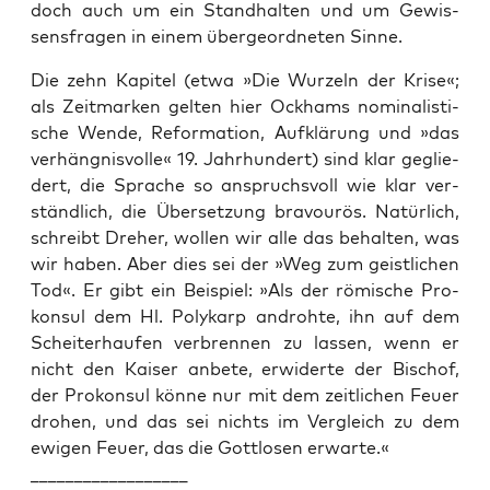
doch auch um ein Stand­hal­ten und um Gewis­
sens­fra­gen in einem über­ge­ord­ne­ten Sinne.
Die zehn Kapi­tel (etwa »Die Wur­zeln der Kri­se«;
als Zeit­mar­ken gel­ten hier Ock­hams nomi­na­lis­ti­
sche Wen­de, Refor­ma­ti­on, Auf­klä­rung und »das
ver­häng­nis­vol­le« 19. Jahr­hun­dert) sind klar geglie­
dert, die Spra­che so anspruchs­voll wie klar ver­
ständ­lich, die Über­set­zung bra­vou­rös. Natür­lich,
schreibt Dre­her, wol­len wir alle das behal­ten, was
wir haben. Aber dies sei der »Weg zum geist­li­chen
Tod«. Er gibt ein Bei­spiel: »Als der römi­sche Pro­
kon­sul dem Hl. Poly­karp androh­te, ihn auf dem
Schei­ter­hau­fen ver­bren­nen zu las­sen, wenn er
nicht den Kai­ser anbe­te, erwi­der­te der Bischof,
der Pro­kon­sul kön­ne nur mit dem zeit­li­chen Feu­er
dro­hen, und das sei nichts im Ver­gleich zu dem
ewi­gen Feu­er, das die Gott­lo­sen erwarte.«
__________________