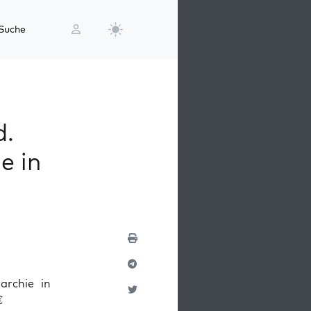
Suche
d.
e in
r­chie in
€