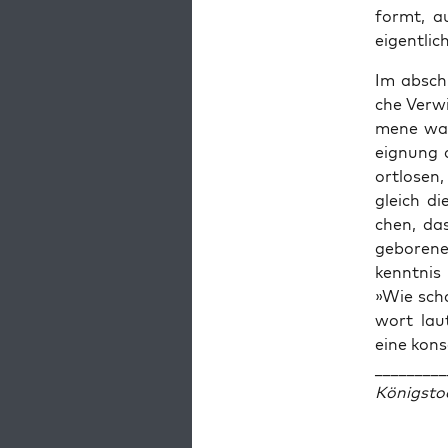
formt, a
eigent­lic
Im abschl
che Ver­wi
me­ne wag
eig­nung 
ort­lo­sen
gleich di
chen, das
gebo­re­n
kennt­nis
»Wie scha
wort lau­
eine kon­s
_________
Königs­to