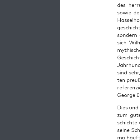
des herr­s
sowie des
Has­sel­ho
ge­schich
son­dern 
sich Wil­
mythi­sc
Geschich­
Jahr­hun­
sind sehr,
ten preu­
refe­ren­z
Geor­ge üb
Dies und 
zum guten
schich­te 
sei­ne Sc
ma häuft 