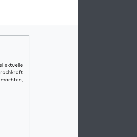
llektuelle
prachkraft
n möchten,