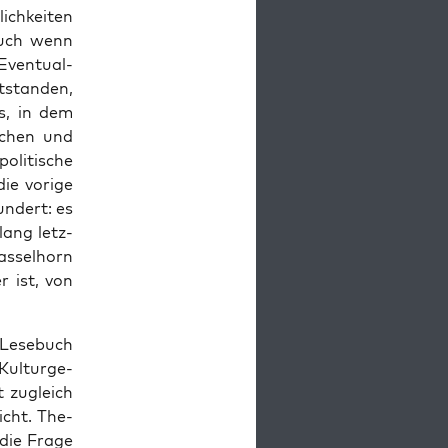
ich­kei­ten
 Auch wenn
Even­tu­al­
­stan­den,
es, in dem
­schen und
i­ti­sche
ie vori­ge
n­dert: es
­lang letz­
s­sel­horn
er ist, von
 Lese­buch
l­tur­ge­
st zugleich
icht. The­
die Fra­ge