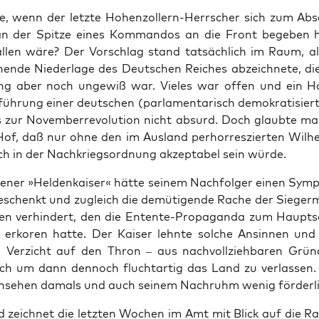
 wenn der letz­te Hohen­zol­lern-Herr­scher sich zum Ab
an der Spit­ze eines Kom­man­dos an die Front bege­ben 
l­len wäre? Der Vor­schlag stand tat­säch­lich im Raum, al
hen­de Nie­der­la­ge des Deut­schen Rei­ches abzeich­ne­te, die
ung aber noch unge­wiß war. Vie­les war offen und ein H
füh­rung einer deut­schen (par­la­men­ta­risch demo­kra­ti­sie
is zur Novem­ber­re­vo­lu­ti­on nicht absurd. Doch glaub­te m
 Hof, daß nur ohne den im Aus­land per­hor­res­zier­ten Wil­h
ich in der Nach­kriegs­ord­nung akzep­ta­bel sein würde.
le­ner »Hel­den­kai­ser« hät­te sei­nem Nach­fol­ger einen Sym­p
schenkt und zugleich die demü­ti­gen­de Rache der Sie­ger­
­gen ver­hin­dert, den die Entente-Pro­pa­gan­da zum Haupt­sc
erko­ren hat­te. Der Kai­ser lehn­te sol­che Ansin­nen un
Ver­zicht auf den Thron – aus nach­voll­zieh­ba­ren Grün
ich um dann den­noch flucht­ar­tig das Land zu ver­las­sen
nse­hen damals und auch sei­nem Nach­ruhm wenig förderli
d zeich­net die letz­ten Wochen im Amt mit Blick auf die Ratio