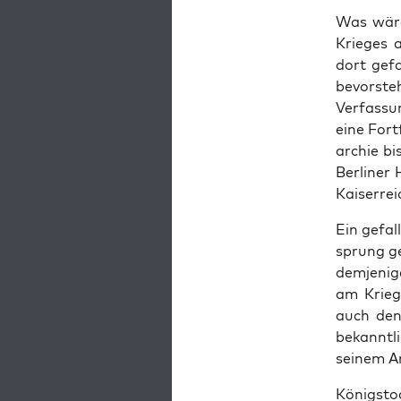
Was wäre,
Krie­ges 
dort gefa
bevor­ste­
Ver­fas­s
eine Fort­
ar­chie b
Ber­li­ner
Kai­ser­re
Ein gefal­
sprung ge
dem­je­ni
am Krieg 
auch den 
bekannt­l
sei­nem A
Königs­to