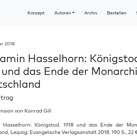
Konzept
Autoren
Archiv
Bestellen
er 2018
amin Hasselhorn: Königsto
 und das Ende der Monarchi
tschland
itrag
nsion von Konrad Gill
n Has­sel­horn: Königs­tod. 1918 und das Ende der Mon­a
nd, Leip­zig: Evan­ge­li­sche Ver­lags­an­stalt 2018. 190 S., 22 