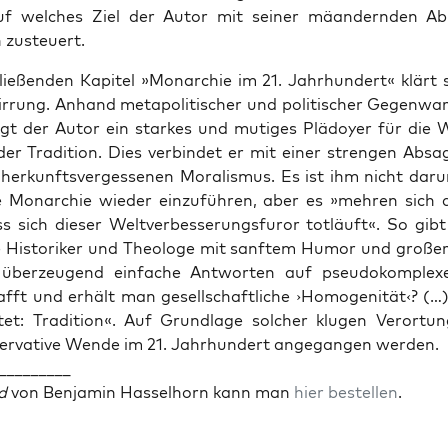
uf wel­ches Ziel der Autor mit sei­ner mäan­dern­den Ab
h zusteuert.
ie­ßen­den Kapi­tel »Mon­ar­chie im 21. Jahr­hun­dert« klärt
r­rung. Anhand meta­po­li­ti­scher und poli­ti­scher Gegen­wa
t der Autor ein star­kes und muti­ges Plä­doy­er für die W
der Tra­di­ti­on. Dies ver­bin­det er mit einer stren­gen Absa
, her­kunfts­ver­ges­se­nen Mora­lis­mus. Es ist ihm nicht dar
e Mon­ar­chie wie­der ein­zu­füh­ren, aber es »meh­ren sich 
s sich die­ser Welt­ver­bes­se­rungs­fu­ror tot­läuft«. So gib
e His­to­ri­ker und Theo­lo­ge mit sanf­tem Humor und gro­ßer
 über­zeu­gend ein­fa­che Ant­wor­ten auf pseu­do­kom­ple­x
fft und erhält man gesell­schaft­li­che ›Homo­ge­ni­tät‹? (…
tet: Tra­di­ti­on«. Auf Grund­la­ge sol­cher klu­gen Ver­or­tu
er­va­ti­ve Wen­de im 21. Jahr­hun­dert ange­gan­gen werden.
_________
d
von Ben­ja­min Has­sel­horn kann man
hier bestel­len
.