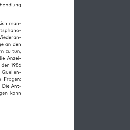
hand­lung
 sich man­
rts­phä­no­
ie­der­an­
­ge an den
­um zu tun,
die Anzei­
t der 1986
 Quel­len­
e Fra­gen:
) Die Ant­
n­gen kann