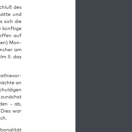
schluß des
hät­te und
s sich die
 künf­ti­ge
of­fen auf
r­ten) Mon­
an­cher am
elm II. das
a­thie­vor­
mäch­te an
hul­di­gen
d zunächst
­den – ab,
. Dies war
ch.
­na­li­tät