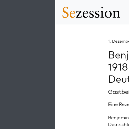
1. Dezemb
Benj
1918
Deu
Gastbe
Eine Reze
Ben­ja­mi
Deutsch­la