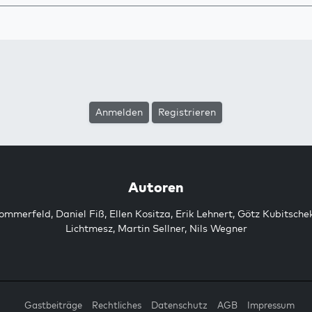
Anmelden
Registrieren
Autoren
Sommerfeld
,
Daniel Fiß
,
Ellen Kositza
,
Erik Lehnert
,
Götz Kubitsche
Lichtmesz
,
Martin Sellner
,
Nils Wegner
Gastbeiträge
Rechtliches
Datenschutz
AGB
Impressum