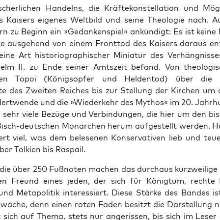
cher­li­chen Han­delns, die Kräf­te­kon­stel­la­ti­on und Mög­l
 Kai­sers eige­nes Welt­bild und sei­ne Theo­lo­gie nach.
rn zu Beginn ein »Gedan­ken­spiel« ankün­digt: Es ist kei­ne 
­te aus­ge­hend von einem Front­tod des Kai­sers dar­aus ent
eine Art his­to­rio­gra­phi­scher Minia­tur des Ver­häng­nis­s
helm II. zu Ende sei­ner Amts­zeit befand. Von theo­lo­gi
hen Topoi (Königs­op­fer und Hel­den­tod) über die pol
te des Zwei­ten Rei­ches bis zur Stel­lung der Kir­chen um d
dert­wen­de und die »Wie­der­kehr des Mythos« im 20. Jahr­hu
 sehr vie­le Bezü­ge und Ver­bin­dun­gen, die hier um den bis
ßisch-deut­schen Mon­ar­chen her­um auf­ge­stellt wer­den. Ha
iert viel, was dem bele­se­nen Kon­ser­va­ti­ven lieb und teu­
er Tol­ki­en bis Raspail.
die über 250 Fuß­no­ten machen das durch­aus kurz­wei­li­ge
 Freund eines jeden, der sich für König­tum, rech­te Ku
und Meta­po­li­tik inter­es­siert. Die­se Stär­ke des Ban­des i
hwä­che, denn einen roten Faden besitzt die Dar­stel­lung n
sich auf The­ma, stets nur ange­ris­sen, bis sich im Leser 