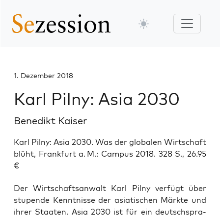
1. Dezember 2018
Karl Pilny: Asia 2030
Benedikt Kaiser
Karl Pilny: Asia 2030. Was der globalen Wirtschaft
blüht, Frankfurt a. M.: Campus 2018. 328 S., 26.95
€
Der Wirt­schafts­an­walt Karl Pil­ny ver­fügt über
stu­pen­de Kennt­nis­se der asia­ti­schen Märk­te und
ihrer Staa­ten. Asia 2030 ist für ein deutsch­spra­