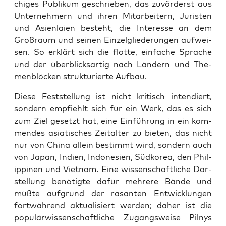
chi­ges Publi­kum geschrie­ben, das zuvör­derst aus
Unter­neh­mern und ihren Mit­ar­bei­tern, Juris­ten
und Asi­en­lai­en besteht, die Inter­es­se an dem
Groß­raum und sei­nen Ein­zel­glie­de­run­gen auf­wei­
sen. So erklärt sich die flot­te, ein­fa­che Spra­che
und der über­blicks­ar­tig nach Län­dern und The­
men­blö­cken struk­tu­rier­te Aufbau.
Die­se Fest­stel­lung ist nicht kri­tisch inten­diert,
son­dern emp­fiehlt sich für ein Werk, das es sich
zum Ziel gesetzt hat, eine Ein­füh­rung in ein kom­
men­des asia­ti­sches Zeit­al­ter zu bie­ten, das nicht
nur von Chi­na allein bestimmt wird, son­dern auch
von Japan, Indi­en, Indo­ne­si­en, Süd­ko­rea, den Phil­
ip­pi­nen und Viet­nam. Eine wis­sen­schaft­li­che Dar­
stel­lung benö­tig­te dafür meh­re­re Bän­de und
müß­te auf­grund der rasan­ten Ent­wick­lun­gen
fort­wäh­rend aktua­li­siert wer­den; daher ist die
popu­lär­wis­sen­schaft­li­che Zugangs­wei­se Pil­nys