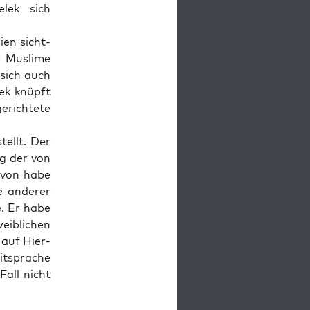
elek sich
­en sicht­
e Mus­li­me
e sich auch
lek knüpft
rich­te­te
tellt. Der
ung der von
davon habe
 ande­rer
e. Er habe
ib­li­chen
 auf Hier­
t­spra­che
Fall nicht