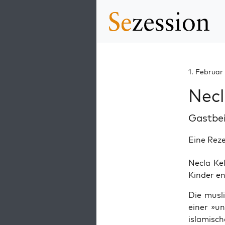
1. Februar
Necl
Gastbe
Eine Rez
Necla Kele
Kin­der e
Die mus­li
einer »un
isla­mi­sc