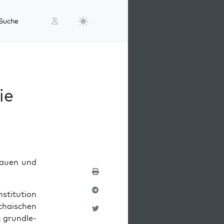
Suche
ie
Frau­en und
ti­tu­ti­on
chai­schen
h grund­le­