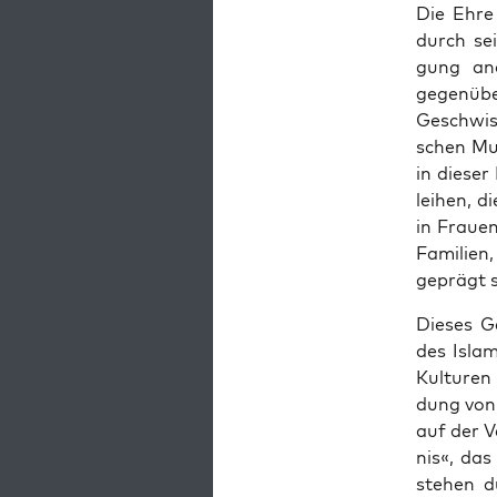
Die Ehre 
durch se
gung ande
gegen­übe
Geschwis­
schen Mus
in die­se
lei­hen, d
in Frau­e
Fami­li­en
geprägt 
Die­ses G
des Islam
Kul­tu­re
dung von 
auf der V
nis«, das
ste­hen d