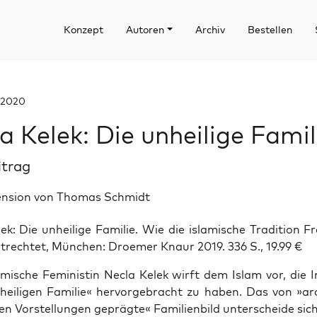
Konzept
Autoren
Archiv
Bestellen
 2020
a Kelek: Die unheilige Famil
itrag
ension von Thomas Schmidt
k: Die unhei­li­ge Fami­lie. Wie die isla­mi­sche Tra­di­ti­on 
nt­rech­tet, Mün­chen: Droe­mer Knaur 2019. 336 S., 19.99 €
­mi­sche Femi­nis­tin Necla Kelek wirft dem Islam vor, die Ins
hei­li­gen Fami­lie« her­vor­ge­bracht zu haben. Das von »ar
hen Vor­stel­lun­gen gepräg­te« Fami­li­en­bild unter­schei­de sic