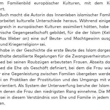
 Fami­li­en­bild euro­päi­scher Kul­tu­ren, mit dem K
ert.
Buch macht die Autorin das Innen­le­ben isla­mi­scher Fami­li
bei­tet kul­tu­rel­le Unter­schie­de her­aus. Wäh­rend eini­g
g­reich in euro­päi­schen Kul­tu­ren assi­mi­liert hät­ten, hab
­mi­sche Gegen­ge­sell­schaft gebil­det, für die der Islam (Ke
ax Weber an) eine auf Beu­te- und Macht­ge­winn aus­ge­
nd Krie­ger­re­li­gi­on« sei.
habe in der Geschich­te die ers­te Beu­te des Islam dar­ge­s
hal­te detail­lier­te Rege­lun­gen für die Zwangs­ver­hei­ra­t
 bei sei­nen Raub­zü­gen erbeu­te­ten Frau­en. Abseits 
d die Ehe als Geschäft defi­niert, bei dem die Frau wie
r eine Gegen­leis­tung zwi­schen Fami­li­en über­ge­ben wer­d
i an Prak­ti­ken der Pro­sti­tu­ti­on und des Umgangs mit we
ori­en­tiert. Als Sys­tem der Unter­wer­fung beru­he der Islam
 in denen die Frau den nied­rigs­ten Rang ein­neh­me. Die Mi
sei in die­sem Ver­ständ­nis von Ehe und Fami­lie in jedem 
en.