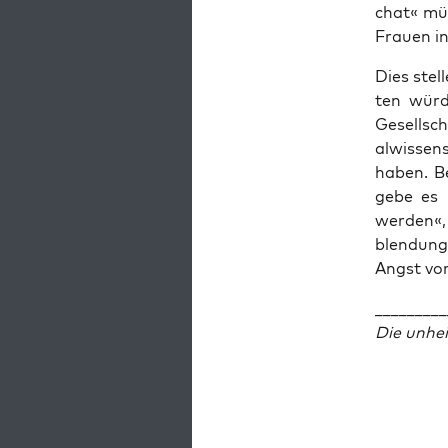
chat« müs
Frau­en in
Dies stel­
ten wür­d
Gesell­sc
al­wis­sen
haben. Bei
gebe es »
wer­den«, 
blen­dung
Angst vor 
_________
Die unhei­l