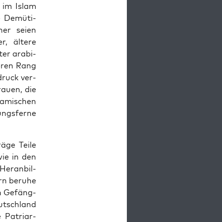
 im Islam
 Demü­ti­
ner sei­en
r, älte­re
er ara­bi­
e­ren Rang
druck ver­
rau­en, die
a­mi­schen
ungs­fer­ne
­ge Tei­le
wie in den
er­an­bil­
rn beru­he
in Gefäng­
utsch­land
 Patri­ar­