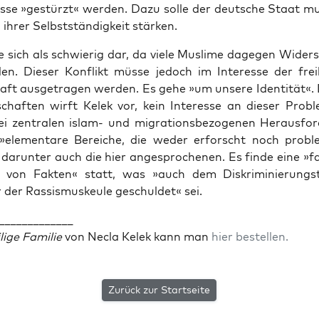
­se »gestürzt« wer­den. Dazu sol­le der deut­sche Staat mus­
 ihrer Selbst­stän­dig­keit stärken.
le sich als schwie­rig dar, da vie­le Mus­li­me dage­gen Wider­
en. Die­ser Kon­flikt müs­se jedoch im Inter­es­se der frei­he
haft aus­ge­tra­gen wer­den. Es gehe »um unse­re Iden­ti­tät«.
­schaf­ten wirft Kelek vor, kein Inter­es­se an die­ser Pro­bl
 zen­tra­len islam- und migra­ti­ons­be­zo­ge­nen Her­aus­for
ele­men­ta­re Berei­che, die weder erforscht noch pro­ble­m
dar­un­ter auch die hier ange­spro­che­nen. Es fin­de eine »f
 von Fak­ten« statt, was »auch dem Dis­kri­mi­nie­rungs­
der Ras­sis­mus­keu­le geschul­det« sei.
_____________
i­ge Fami­lie
von Necla Kelek kann man
hier bestel­len.
Zurück zur Startseite