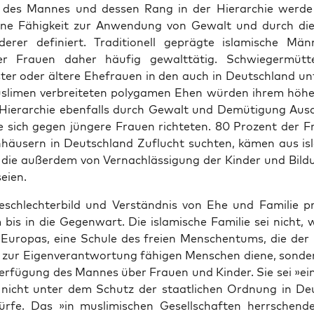
des Man­nes und des­sen Rang in der Hier­ar­chie wer­de
i­ne Fähig­keit zur Anwen­dung von Gewalt und durch die
­rer defi­niert. Tra­di­tio­nell gepräg­te isla­mi­sche Män­
r Frau­en daher häu­fig gewalt­tä­tig. Schwie­ger­müt­te
ter oder älte­re Ehe­frau­en in den auch in Deutsch­land unt
­li­men ver­brei­te­ten poly­ga­men Ehen wür­den ihrem höh
r Hier­ar­chie eben­falls durch Gewalt und Demü­ti­gung Aus­
ie sich gegen jün­ge­re Frau­en rich­te­ten. 80 Pro­zent der F
n­häu­sern in Deutsch­land Zuflucht such­ten, kämen aus isl
, die außer­dem von Ver­nach­läs­si­gung der Kin­der und Bil­d
seien.
eschlech­ter­bild und Ver­ständ­nis von Ehe und Fami­lie prä
 bis in die Gegen­wart. Die isla­mi­sche Fami­lie sei nicht, 
n Euro­pas, eine Schu­le des frei­en Men­schen­tums, die der H
zur Eigen­ver­ant­wor­tung fähi­gen Men­schen die­ne, son­de
er­fü­gung des Man­nes über Frau­en und Kin­der. Sie sei »e
 nicht unter dem Schutz der staat­li­chen Ord­nung in De
ür­fe. Das »in mus­li­mi­schen Gesell­schaf­ten herr­schen­de