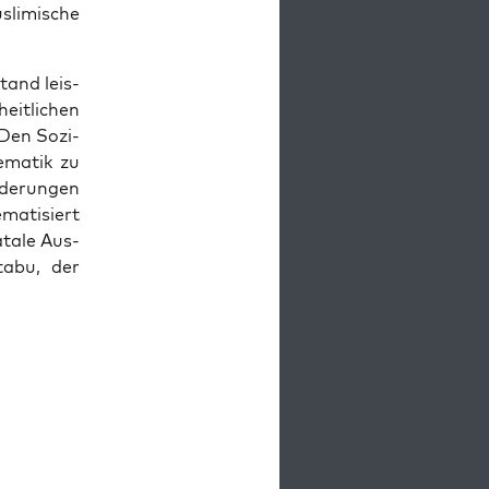
li­mi­sche
stand leis­
it­li­chen
 Den Sozi­
e­ma­tik zu
­de­run­gen
a­ti­siert
ata­le Aus­
ta­bu, der