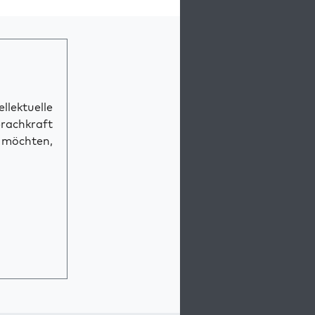
llektuelle
prachkraft
n möchten,