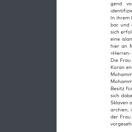
gend vom
identifizi
In ihrem 
bar und ar
sich erfol
eine isla
hier an M
»Her­ren- u
Die Frau 
Koran ent­
Moham­med
Moham­me
Besitz fü
sich dabe
Skla­ven 
ar­chien,
der Frau 
vorgeseh