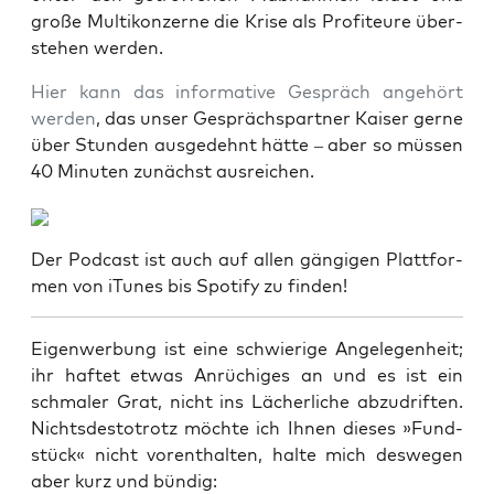
gro­ße Mul­ti­kon­zer­ne die Kri­se als Pro­fi­teu­re über­
ste­hen werden.
Hier kann das infor­ma­ti­ve Gespräch ange­hört
wer­den
, das unser Gesprächs­part­ner Kai­ser ger­ne
über Stun­den aus­ge­dehnt hät­te – aber so müs­sen
40 Minu­ten zunächst ausreichen.
Der Pod­cast ist auch auf allen gän­gi­gen Platt­for­
men von iTu­nes bis Spo­ti­fy zu finden!
Eigen­wer­bung ist eine schwie­ri­ge Ange­le­gen­heit;
ihr haf­tet etwas Anrü­chi­ges an und es ist ein
schma­ler Grat, nicht ins Lächer­li­che abzu­drif­ten.
Nichts­des­to­trotz möch­te ich Ihnen die­ses »Fund­
stück« nicht vor­ent­hal­ten, hal­te mich des­we­gen
aber kurz und bündig: