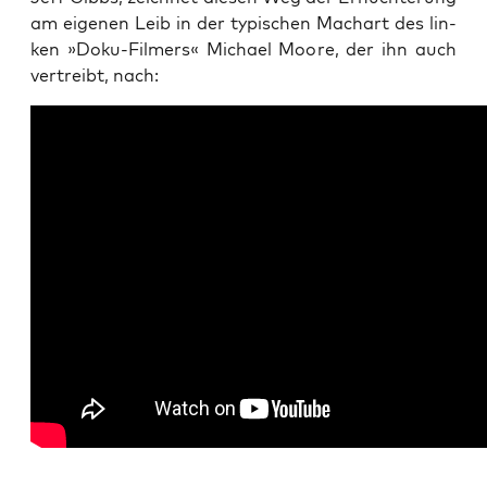
am eige­nen Leib in der typi­schen Mach­art des lin­
ken »Doku-Fil­mers« Micha­el Moo­re, der ihn auch
ver­treibt, nach: