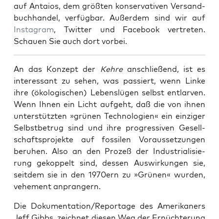
auf Antai­os, dem größ­ten kon­ser­va­ti­ven Ver­sand­
buch­han­del, ver­füg­bar. Außer­dem sind wir auf
Insta­gram
, Twit­ter und Face­book ver­tre­ten.
Schau­en Sie auch dort vorbei.
An das Kon­zept der
Keh­re
anschlie­ßend, ist es
inter­es­sant zu sehen, was pas­siert, wenn Lin­ke
ihre (öko­lo­gi­schen) Lebens­lü­gen selbst ent­lar­ven.
Wenn Ihnen ein Licht auf­geht, daß die von ihnen
unter­stütz­ten »grü­nen Tech­no­lo­gien« ein ein­zi­ger
Selbst­be­trug sind und ihre pro­gres­si­ven Gesell­
schafts­pro­jek­te auf fos­si­len Vor­aus­set­zun­gen
beru­hen. Also an den Pro­zeß der Indus­tria­li­sie­
rung gekop­pelt sind, des­sen Aus­wir­kun­gen sie,
seit­dem sie in den 1970ern zu »Grü­nen« wur­den,
vehe­ment anprangern.
Die Dokumentation/Reportage des Ame­ri­ka­ners
Jeff Gibbs, zeich­net die­sen Weg der Ernüch­te­rung