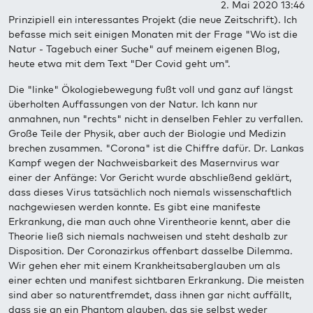
2. Mai 2020 13:46
Prinzipiell ein interessantes Projekt (die neue Zeitschrift). Ich
befasse mich seit einigen Monaten mit der Frage "Wo ist die
Natur - Tagebuch einer Suche" auf meinem eigenen Blog,
heute etwa mit dem Text "Der Covid geht um".
Die "linke" Ökologiebewegung fußt voll und ganz auf längst
überholten Auffassungen von der Natur. Ich kann nur
anmahnen, nun "rechts" nicht in denselben Fehler zu verfallen.
Große Teile der Physik, aber auch der Biologie und Medizin
brechen zusammen. "Corona" ist die Chiffre dafür. Dr. Lankas
Kampf wegen der Nachweisbarkeit des Masernvirus war
einer der Anfänge: Vor Gericht wurde abschließend geklärt,
dass dieses Virus tatsächlich noch niemals wissenschaftlich
nachgewiesen werden konnte. Es gibt eine manifeste
Erkrankung, die man auch ohne Virentheorie kennt, aber die
Theorie ließ sich niemals nachweisen und steht deshalb zur
Disposition. Der Coronazirkus offenbart dasselbe Dilemma.
Wir gehen eher mit einem Krankheitsaberglauben um als
einer echten und manifest sichtbaren Erkrankung. Die meisten
sind aber so naturentfremdet, dass ihnen gar nicht auffällt,
dass sie an ein Phantom glauben, das sie selbst weder