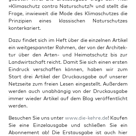
»Kli­ma­schutz con­tra Natur­schutz?« und stellt die
Fra­ge, inwie­weit die Mode des Kli­ma­schut­zes die
Prin­zi­pi­en eines klas­si­schen Natur­schut­zes
konterkariert.
Dazu fin­det sich im Heft über die ein­zel­nen Arti­kel
ein weit­ge­spann­ter Rah­men, der von der Archi­tek­
tur über den Arten- und Hei­mat­schutz bis zur
Land­wirt­schaft reicht. Damit Sie sich einen ers­ten
Ein­druck ver­schaf­fen kön­nen, haben wir zum
Start drei Arti­kel der Druck­aus­ga­be auf unse­rer
Netz­sei­te zum frei­en Lesen ein­ge­stellt. Außer­dem
wer­den auch unab­hän­gig von der Druck­aus­ga­be
immer wie­der Arti­kel auf dem Blog ver­öf­fent­licht
werden.
Besu­chen Sie uns unter
www.die-kehre.de
! Kau­fen
Sie eine Ein­zel­aus­ga­be und schlie­ßen Sie ein
Abon­ne­ment ab! Die Erst­aus­ga­be ist auch hier