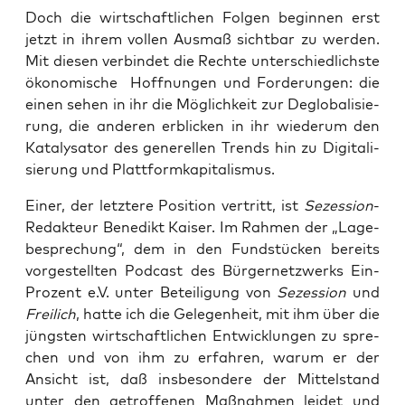
Doch die wirt­schaft­li­chen Fol­gen begin­nen erst
jetzt in ihrem vol­len Aus­maß sicht­bar zu wer­den.
Mit die­sen ver­bin­det die Rech­te unter­schied­lichs­te
öko­no­mi­sche Hoff­nun­gen und For­de­run­gen: die
einen sehen in ihr die Mög­lich­keit zur Deglo­ba­li­sie­
rung, die ande­ren erbli­cken in ihr wie­der­um den
Kata­ly­sa­tor des gene­rel­len Trends hin zu Digi­ta­li­
sie­rung und Plattformkapitalismus.
Einer, der letz­te­re Posi­ti­on ver­tritt, ist
Sezes­si­on
-
Redak­teur Bene­dikt Kai­ser. Im Rah­men der „Lage­
be­spre­chung“, dem in den Fund­stü­cken bereits
vor­ge­stell­ten Pod­cast des Bür­ger­netz­werks Ein­
Pro­zent e.V. unter Betei­li­gung von
Sezes­si­on
und
Frei­lich
, hat­te ich die Gele­gen­heit, mit ihm über die
jüngs­ten wirt­schaft­li­chen Ent­wick­lun­gen zu spre­
chen und von ihm zu erfah­ren, war­um er der
Ansicht ist, daß ins­be­son­de­re der Mit­tel­stand
unter den getrof­fe­nen Maß­nah­men lei­det und