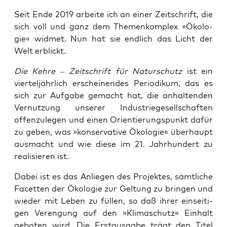
Seit Ende 2019 arbei­te ich an einer Zeit­schrift, die
sich voll und ganz dem The­men­kom­plex »Öko­lo­
gie« wid­met. Nun hat sie end­lich das Licht der
Welt erblickt.
Die Keh­re – Zeit­schrift für Natur­schutz
ist ein
vier­tel­jähr­lich erschei­nen­des Peri­odi­kum, das es
sich zur Auf­ga­be gemacht hat, die anhal­ten­den
Ver­nut­zung unse­rer Indus­trie­ge­sell­schaf­ten
offen­zu­le­gen und einen Ori­en­tie­rungs­punkt dafür
zu geben, was »kon­ser­va­ti­ve Öko­lo­gie« über­haupt
aus­macht und wie die­se im 21. Jahr­hun­dert zu
rea­li­sie­ren ist.
Dabei ist es das Anlie­gen des Pro­jek­tes, sämt­li­che
Facet­ten der Öko­lo­gie zur Gel­tung zu brin­gen und
wie­der mit Leben zu fül­len, so daß ihrer ein­sei­ti­
gen Ver­en­gung auf den »Kli­ma­schutz« Ein­halt
gebo­ten wird. Die Erst­aus­ga­be trägt den Titel