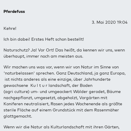
Pferdefuss
3. Mai 2020 19:04
Kehre!
Ich bin dabei! Erstes Heft schon bestellt!
Naturschutz? Ja! Vor Ort! Das heißt, da kennen wir uns, wenn
überhaupt, immer noch am meisten aus.
Wir machen uns was vor, wenn wir von Natur im Sinne von
'naturbelassen' sprechen. Ganz Deutschland, ja ganz Europa,
ist nichts anderes als eine einzige, über Jahrhunderte
gewachsene Ku l t u r landschaft, der Boden
(agri culture) um- und umgeackert Wälder gerodet, Bäume
nachgepflanzt, umgesetzt, abgeholzt, Vorgärten mit
Koniferen neutralisiert, Rasen jedes Wochenende als größte
sterile Fläche auf einem Grundstück mit dem Rasenmäher
glattgemacht.
Wenn wir die Natur als Kulturlandschaft mit ihren Gärten,