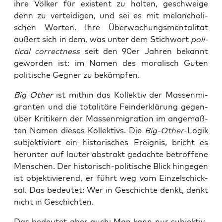
ihre Völ­ker für exis­tent zu hal­ten, geschwei­ge
denn zu ver­tei­di­gen, und sei es mit melan­cho­li­
schen Wor­ten. Ihre Über­wa­chungs­men­ta­li­tät
äußert sich in dem, was unter dem Stich­wort
poli­
ti­cal cor­rect­ness
seit den 90er Jah­ren bekannt
gewor­den ist: im Namen des mora­lisch Guten
poli­ti­sche Geg­ner zu bekämpfen.
Big Other
ist mit­hin das Kol­lek­tiv der Mas­sen­mi­
gran­ten und die tota­li­tä­re Feind­er­klä­rung gegen­
über Kri­ti­kern der Mas­sen­mi­gra­ti­on im ange­maß­
ten Namen die­ses Kol­lek­tivs. Die
Big-Other
-Logik
sub­jek­ti­viert ein his­to­ri­sches Ereig­nis, bricht es
her­un­ter auf lau­ter abs­trakt gedach­te betrof­fe­ne
Men­schen. Der his­to­risch-poli­ti­sche Blick hin­ge­gen
ist objek­ti­vie­rend, er führt weg vom Ein­zel­schick­
sal. Das bedeu­tet: Wer in Geschich­te denkt, denkt
nicht in Geschichten.
Das bedeu­tet aber auch: Man kann nur sub­jek­tiv-