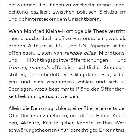
gezwun­gen, die Ebe­nen zu wech­seln: mei­ne Beob­
ach­tung oszil­liert zwi­schen poli­tisch Sicht­ba­rem
und dahin­ter­ste­cken­dem Unsichtbaren.
Wenn Man­fred Klei­ne-Hart­la­ge die The­se ver­tritt,
man brau­che doch bloß zu »unter­stel­len«, was die
gro­ßen Akteu­re in EU- und UN-Papie­ren sel­ber
offen­le­gen, Lis­ten von
relia­ble allies
, Migra­ti­ons-
und Flücht­lings­pakt­ver­öf­fent­li­chun­gen und
framing manu­als
öffent­lich-recht­li­cher Sen­de­an­
stal­ten, dann über­läßt er es klug dem Leser, sel­ber
eins und eins zusam­men­zu­zäh­len und sich zu
über­le­gen, wozu bestimm­te Plä­ne der Öffent­lich­
keit bekannt gemacht werden.
Allein die Denk­mög­lich­keit, eine Ebe­ne jen­seits der
Ober­flä­che anzu­neh­men, auf der es Plä­ne, Agen­
den, Akteu­re, Kräf­te geben könn­te, mit­hin »Ver­
schwö­rungs­theo­rien« für berech­tig­te Erkennt­nis­