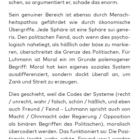
schen, so argu­men­tiert er, scha­de das enorm.
Sein genui­ner Bereich ist eben­so durch Mensch­
heits­pa­thos gefähr­det wie durch öko­no­mi­sche
Über­grif­fe. Jede Sphä­re ist eine Sphä­re sui gene­
ris. Den poli­ti­schen Feind, auch wenn dies psy­cho­
lo­gisch nahe­liegt, als häß­lich oder böse zu mar­kie­
ren, über­schrei­tet die Gren­ze des Poli­ti­schen. Für
Luh­mann ist Moral ein im Grun­de pole­mo­ge­ner
Begriff: Moral hat kein eige­nes sozia­les Sys­tem
aus­dif­fe­ren­ziert, son­dern dockt über­all an, um
Zank und Streit zu erzeugen.
Dies geschieht, weil die Codes der Sys­te­me (recht
/ unrecht, wahr / falsch, schön / häß­lich, und eben
auch Freund / Feind – Luh­mann spricht auch von
Macht / Ohn­macht oder Regie­rung / Oppo­si­ti­on
als binä­ren Begrif­fen des Poli­ti­schen), mora­lisch
über­co­diert wer­den. Das funk­tio­niert so: Die Posi­
tiv­po­le (recht, wahr, schön, Freund usw.) wer­den