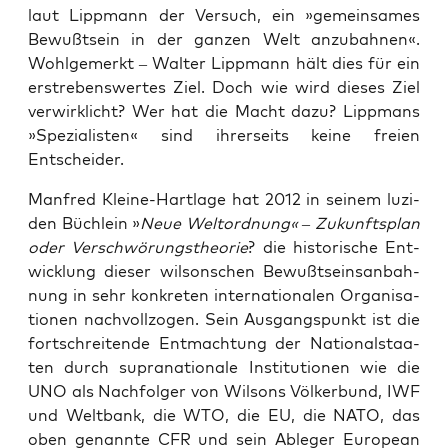
laut Lipp­mann der Ver­such, ein »gemein­sa­mes
Bewußt­sein in der gan­zen Welt anzu­bah­nen«.
Wohl­ge­merkt – Wal­ter Lipp­mann hält dies für ein
erstre­bens­wer­tes Ziel. Doch wie wird die­ses Ziel
ver­wirk­licht? Wer hat die Macht dazu? Lipp­mans
»Spe­zia­lis­ten« sind ihrer­seits kei­ne frei­en
Entscheider.
Man­fred Klei­ne-Hart­la­ge hat 2012 in sei­nem luzi­
den Büch­lein »
Neue Welt­ord­nung« – Zukunfts­plan
oder Ver­schwö­rungs­theo­rie
? die his­to­ri­sche Ent­
wick­lung die­ser wil­son­schen Bewußt­seins­an­bah­
nung in sehr kon­kre­ten inter­na­tio­na­len Orga­ni­sa­
tio­nen nach­voll­zo­gen. Sein Aus­gangs­punkt ist die
fort­schrei­ten­de Ent­mach­tung der Natio­nal­staa­
ten durch supra­na­tio­na­le Insti­tu­tio­nen wie die
UNO als Nach­fol­ger von Wil­sons Völ­ker­bund, IWF
und Welt­bank, die WTO, die EU, die NATO, das
oben genann­te CFR und sein Able­ger Euro­pean