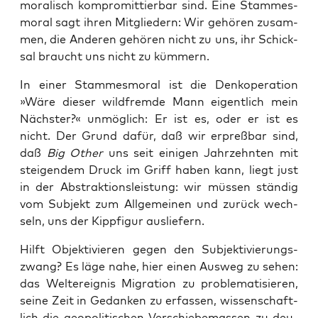
mora­lisch kom­pro­mit­tier­bar sind. Eine Stam­mes­
mo­ral sagt ihren Mit­glie­dern: Wir gehö­ren zusam­
men, die Ande­ren gehö­ren nicht zu uns, ihr Schick­
sal braucht uns nicht zu kümmern.
In einer Stam­mes­mo­ral ist die Denk­ope­ra­ti­on
»Wäre die­ser wild­frem­de Mann eigent­lich mein
Nächs­ter?« unmög­lich: Er ist es, oder er ist es
nicht. Der Grund dafür, daß wir erpreß­bar sind,
daß
Big Other
uns seit eini­gen Jahr­zehn­ten mit
stei­gen­dem Druck im Griff haben kann, liegt just
in der Abs­trak­ti­ons­leis­tung: wir müs­sen stän­dig
vom Sub­jekt zum All­ge­mei­nen und zurück wech­
seln, uns der Kipp­fi­gur ausliefern.
Hilft Objek­ti­vie­ren gegen den Sub­jek­ti­vie­rungs­
zwang? Es läge nahe, hier einen Aus­weg zu sehen:
das Welt­ereig­nis Migra­ti­on zu pro­ble­ma­ti­sie­ren,
sei­ne Zeit in Gedan­ken zu erfas­sen, wis­sen­schaft­
lich die geo­po­li­ti­schen Ver­schie­be­mas­sen zu deu­