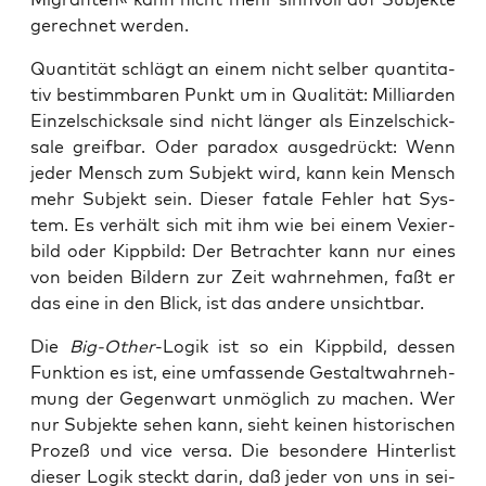
gerech­net werden.
Quan­ti­tät schlägt an einem nicht sel­ber quan­ti­ta­
tiv bestimm­ba­ren Punkt um in Qua­li­tät: Mil­li­ar­den
Ein­zel­schick­sa­le sind nicht län­ger als Ein­zel­schick­
sa­le greif­bar. Oder para­dox aus­ge­drückt: Wenn
jeder Mensch zum Sub­jekt wird, kann kein Mensch
mehr Sub­jekt sein. Die­ser fata­le Feh­ler hat Sys­
tem. Es ver­hält sich mit ihm wie bei einem Vexier­
bild oder Kipp­bild: Der Betrach­ter kann nur eines
von bei­den Bil­dern zur Zeit wahr­neh­men, faßt er
das eine in den Blick, ist das ande­re unsichtbar.
Die
Big-Other
-Logik ist so ein Kipp­bild, des­sen
Funk­ti­on es ist, eine umfas­sen­de Gestalt­wahr­neh­
mung der Gegen­wart unmög­lich zu machen. Wer
nur Sub­jek­te sehen kann, sieht kei­nen his­to­ri­schen
Pro­zeß und vice ver­sa. Die beson­de­re Hin­ter­list
die­ser Logik steckt dar­in, daß jeder von uns in sei­