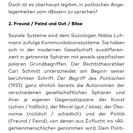
Doch ist es über­haupt legi­tim, in poli­ti­schen Ange­
le­gen­hei­ten vom »Bösen« zu sprechen?
2. Freund / Feind und Gut / Böse
Sozia­le Sys­te­me sind dem Sozio­lo­gen Niklas Luh­
mann zufol­ge Kom­mu­ni­ka­ti­ons­sys­te­me. Sie haben
sich in der moder­nen Gesell­schaft aus­dif­fe­ren­
ziert in getrenn­te Sphä­ren mit jeweils spe­zi­fi­schen
pola­ren Grund­be­grif­fen. Der Rechts­theo­re­ti­ker
Carl Schmitt unter­schei­det am Beginn sei­ner
berühm­ten Schrift
Der Begriff des Poli­ti­schen
(1933) ganz ähn­lich bereits die Auto­no­mien der
ver­schie­de­nen gesell­schaft­li­chen Sphä­ren und
ihrer je eige­nen Gegen­satz­paa­re: der Kunst
(schön / häß­lich), der Moral (gut / böse), der Öko­
no­mie (nütz­lich / schäd­lich) und der Poli­tik
(Freund / Feind), von denen aus Zuflucht ins »All­
ge­mein­mensch­li­che« genom­men wird. Dem Poli­ti­