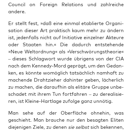
Coun­cil on For­eign Rela­ti­ons und zahl­rei­che
andere.
Er stellt fest, »daß eine ein­mal eta­blier­te Orga­ni­
sa­ti­on die­ser Art prak­tisch kaum mehr zu ändern
ist, jeden­falls nicht auf Initia­ti­ve ein­zel­ner Akteu­re
oder Staa­ten hin.« Die dadurch ent­ste­hen­de
»Neue Welt­ord­nung« als »Ver­schwö­rungs­theo­rie«
– die­ses Schlag­wort wur­de übri­gens von der CIA
nach dem Ken­ne­dy-Mord geprägt, um den Gedan­
ken, es könn­te womög­lich tat­säch­lich nam­haft zu
machen­de Draht­zie­her dahin­ter geben, lächer­lich
zu machen, die dar­auf­hin als eli­tä­re Grup­pe unbe­
scha­det mit ihrem Tun fort­fah­ren – zu derea­li­sie­
ren, ist Klei­ne-Hart­la­ge zufol­ge ganz unnötig.
Man sehe auf der Ober­flä­che ohne­hin, was
geschieht. Man brau­che nur den besag­ten Eli­ten
die­je­ni­gen Zie­le, zu denen
sie selbst
sich beken­nen,