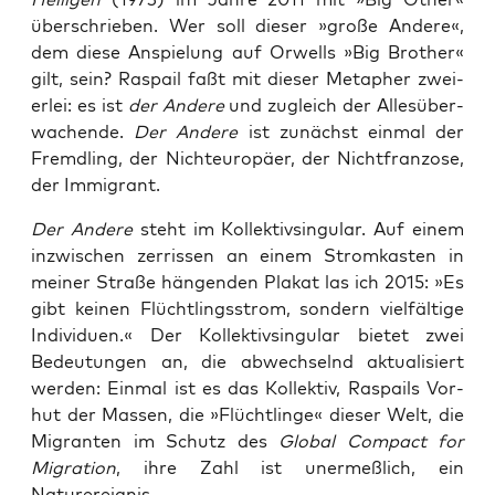
über­schrie­ben. Wer soll die­ser »gro­ße Ande­re«,
dem die­se Anspie­lung auf Orwells »Big Brot­her«
gilt, sein? Ras­pail faßt mit die­ser Meta­pher zwei­
er­lei: es ist
der Ande­re
und zugleich der Alles­über­
wa­chen­de.
Der Ande­re
ist zunächst ein­mal der
Fremd­ling, der Nicht­eu­ro­pä­er, der Nicht­fran­zo­se,
der Immigrant.
Der Ande­re
steht im Kol­lek­tiv­sin­gu­lar. Auf einem
inzwi­schen zer­ris­sen an einem Strom­kas­ten in
mei­ner Stra­ße hän­gen­den Pla­kat las ich 2015: »Es
gibt kei­nen Flücht­lings­strom, son­dern viel­fäl­ti­ge
Indi­vi­du­en.« Der Kol­lek­tiv­sin­gu­lar bie­tet zwei
Bedeu­tun­gen an, die abwech­selnd aktua­li­siert
wer­den: Ein­mal ist es das Kol­lek­tiv, Ras­pails Vor­
hut der Mas­sen, die »Flücht­lin­ge« die­ser Welt, die
Migran­ten im Schutz des
Glo­bal Com­pact for
Migra­ti­on
, ihre Zahl ist uner­meß­lich, ein
Naturereignis.