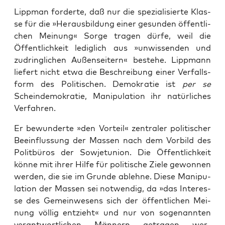
Lipp­man for­der­te, daß nur die spe­zia­li­sier­te Klas­
se für die »Her­aus­bil­dung einer gesun­den öffent­li­
chen Mei­nung« Sor­ge tra­gen dür­fe, weil die
Öffent­lich­keit ledig­lich aus »unwis­sen­den und
zudring­li­chen Außen­sei­tern« bestehe. Lipp­mann
lie­fert nicht etwa die Beschrei­bung einer Ver­falls­
form des Poli­ti­schen. Demo­kra­tie ist
per se
Schein­de­mo­kra­tie, Mani­pu­la­ti­on ihr natür­li­ches
Verfahren.
Er bewun­der­te »den Vor­teil« zen­tra­ler poli­ti­scher
Beein­flus­sung der Mas­sen nach dem Vor­bild des
Polit­bü­ros der Sowjet­uni­on. Die Öffent­lich­keit
kön­ne mit ihrer Hil­fe für poli­ti­sche Zie­le gewon­nen
wer­den, die sie im Grun­de ableh­ne. Die­se Mani­pu­
la­ti­on der Mas­sen sei not­wen­dig, da »das Inter­es­
se des Gemein­we­sens sich der öffent­li­chen Mei­
nung völ­lig ent­zieht« und nur von soge­nann­ten
ver­ant­wort­li­chen Män­nern getra­gen wer­