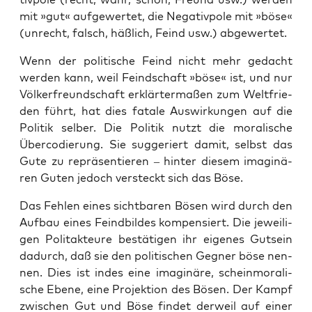
mit »gut« auf­ge­wer­tet, die Nega­tiv­po­le mit »böse«
(unrecht, falsch, häß­lich, Feind usw.) abgewertet.
Wenn der poli­ti­sche Feind nicht mehr gedacht
wer­den kann, weil Feind­schaft »böse« ist, und nur
Völ­ker­freund­schaft erklär­ter­ma­ßen zum Welt­frie­
den führt, hat dies fata­le Aus­wir­kun­gen auf die
Poli­tik sel­ber. Die Poli­tik nutzt die mora­li­sche
Über­co­die­rung. Sie sug­ge­riert damit, selbst das
Gute zu reprä­sen­tie­ren – hin­ter die­sem ima­gi­nä­
ren Guten jedoch ver­steckt sich das Böse.
Das Feh­len eines sicht­ba­ren Bösen wird durch den
Auf­bau eines Feind­bil­des kom­pen­siert. Die jewei­li­
gen Polit­ak­teu­re bestä­ti­gen ihr eige­nes Gut­sein
dadurch, daß sie den poli­ti­schen Geg­ner böse nen­
nen. Dies ist indes eine ima­gi­nä­re, schein­mo­ra­li­
sche Ebe­ne, eine Pro­jek­ti­on des Bösen. Der Kampf
zwi­schen Gut und Böse fin­det der­weil auf einer