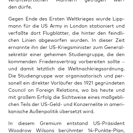
den dürfe.
Gegen Ende des Ers­ten Welt­krie­ges wur­de Lipp­
mann für die US Army in Lon­don sta­tio­niert und
ver­faß­te dort Flug­blät­ter, die hin­ter den feind­li­
chen Lini­en abge­wor­fen wur­den. In die­ser Zeit
ernann­te ihn der US-Kriegs­mi­nis­ter zum Gene­ral­
se­kre­tär einer gehei­men Stu­di­en­grup­pe, die den
kom­men­den Frie­dens­ver­trag vor­be­rei­ten soll­te –
und damit letzt­lich die Welt­nach­kriegs­ord­nung.
Die Stu­di­en­grup­pe war orga­ni­sa­to­risch und per­
so­nell ein direk­ter Vor­läu­fer des 1921 gegrün­de­ten
Coun­cil on For­eign Rela­ti­ons, wo bis heu­te und
mit gro­ßem Erfolg die Sicht­wei­se eines maß­geb­li­
chen Teils der US-Geld- und Kon­zer­neli­te in ame­ri­
ka­ni­sche Außen­po­li­tik über­setzt wird.
In die­sem Gre­mi­um ent­stand US-Prä­si­dent
Wood­row Wil­sons berühm­ter 14-Punk­te-Plan,