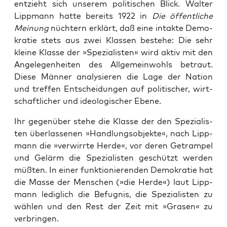
ent­zieht sich unse­rem poli­ti­schen Blick. Wal­ter
Lipp­mann hat­te bereits 1922 in
Die öffent­li­che
Mei­nung
nüch­tern erklärt, daß eine intak­te Demo­
kra­tie stets aus zwei Klas­sen bestehe: Die sehr
klei­ne Klas­se der »Spe­zia­lis­ten« wird aktiv mit den
Ange­le­gen­hei­ten des All­ge­mein­wohls betraut.
Die­se Män­ner ana­ly­sie­ren die Lage der Nati­on
und tref­fen Ent­schei­dun­gen auf poli­ti­scher, wirt­
schaft­li­cher und ideo­lo­gi­scher Ebene.
Ihr gegen­über ste­he die Klas­se der den Spe­zia­lis­
ten über­las­se­nen »Hand­lungs­ob­jek­te«, nach Lipp­
mann die »ver­wirr­te Her­de«, vor deren Getram­pel
und Gelärm die Spe­zia­lis­ten geschützt wer­den
müß­ten. In einer funk­tio­nie­ren­den Demo­kra­tie hat
die Mas­se der Men­schen (»die Her­de«) laut Lipp­
mann ledig­lich die Befug­nis, die Spe­zia­lis­ten zu
wäh­len und den Rest der Zeit mit »Gra­sen« zu
verbringen.