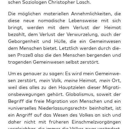
schen Sozio­lo­gen Chris­to­pher Lasch.
Die mög­li­chen mate­ri­el­len Annehm­lich­kei­ten, die
die­se neue noma­di­sche Lebens­wei­se mit sich
bringt, wer­den mit dem Ver­lust der Hei­mat
bezahlt, dem Ver­lust der Ver­wur­ze­lung, auch der
Gebor­gen­heit und Hül­le, die ein Gemein­we­sen
dem Men­schen bie­tet. Letzt­lich wer­den durch die­
sen Pro­zeß also die den Men­schen ber­gen­den und
tra­gen­den Gemein­we­sen selbst zerstört.
Um es genau­er zu sagen: Es wird mein Gemein­we­
sen zer­stört,
mein
Volk,
mei­ne
Hei­mat,
mein
Ort,
weil dies alles zu den Haupt­zie­len die­ser Migra­ti­
ons­be­we­gun­gen gehört. Glo­ba­lis­mus, soweit der
Begriff die freie Migra­ti­on von Men­schen und ein
»uni­ver­sel­les Nie­der­las­sungs­recht« beinhal­tet, ist
ein Angriff auf das Wesen des Vol­kes an sich und
daher nicht mit frü­he­ren Ein­schmelz­vor­gän­gen
ver­gleich­bar, die immer die Völ­ker zwar ver­än­dert,