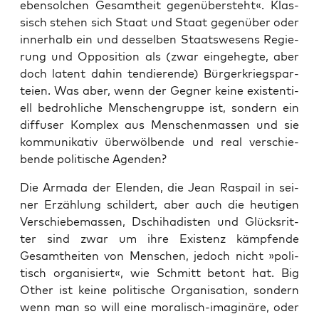
eben­sol­chen Gesamt­heit gegen­über­steht«. Klas­
sisch ste­hen sich Staat und Staat gegen­über oder
inner­halb ein und des­sel­ben Staats­we­sens Regie­
rung und Oppo­si­ti­on als (zwar ein­ge­heg­te, aber
doch latent dahin ten­die­ren­de) Bür­ger­kriegs­par­
tei­en. Was aber, wenn der Geg­ner kei­ne exis­ten­ti­
ell bedroh­li­che Men­schen­grup­pe ist, son­dern ein
dif­fu­ser Kom­plex aus Men­schen­mas­sen und sie
kom­mu­ni­ka­tiv über­wöl­ben­de und real ver­schie­
ben­de poli­ti­sche Agenden?
Die Arma­da der Elen­den, die Jean Ras­pail in sei­
ner Erzäh­lung schil­dert, aber auch die heu­ti­gen
Ver­schie­be­mas­sen, Dschi­ha­dis­ten und Glücks­rit­
ter sind zwar um ihre Exis­tenz kämp­fen­de
Gesamt­hei­ten von Men­schen, jedoch nicht »poli­
tisch orga­ni­siert«, wie Schmitt betont hat. Big
Other ist kei­ne poli­ti­sche Orga­ni­sa­ti­on, son­dern
wenn man so will eine mora­lisch-ima­gi­nä­re, oder