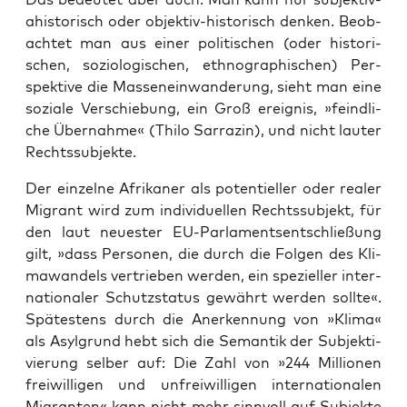
ahis­to­risch oder objek­tiv-his­to­risch den­ken. Beob­
ach­tet man aus einer poli­ti­schen (oder his­to­ri­
schen, sozio­lo­gi­schen, eth­no­gra­phi­schen) Per­
spek­ti­ve die Mas­sen­ein­wan­de­rung, sieht man eine
sozia­le Ver­schie­bung, ein Groß ereig­nis, »feind­li­
che Über­nah­me« (Thi­lo Sar­ra­zin), und nicht lau­ter
Rechtssubjekte.
Der ein­zel­ne Afri­ka­ner als poten­ti­el­ler oder rea­ler
Migrant wird zum indi­vi­du­el­len Rechts­sub­jekt, für
den laut neu­es­ter EU-Par­la­ments­ent­schlie­ßung
gilt, »dass Per­so­nen, die durch die Fol­gen des Kli­
ma­wan­dels ver­trie­ben wer­den, ein spe­zi­el­ler inter­
na­tio­na­ler Schutz­sta­tus gewährt wer­den soll­te«.
Spä­tes­tens durch die Aner­ken­nung von »Kli­ma«
als Asyl­grund hebt sich die Seman­tik der Sub­jek­ti­
vie­rung sel­ber auf: Die Zahl von »244 Mil­lio­nen
frei­wil­li­gen und unfrei­wil­li­gen inter­na­tio­na­len
Migran­ten« kann nicht mehr sinn­voll auf Sub­jek­te