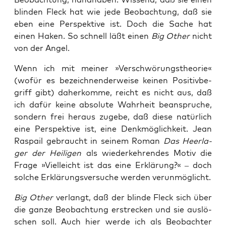
blin­den Fleck hat wie jede Beob­ach­tung, daß sie
eben eine Per­spek­ti­ve ist. Doch die Sache hat
einen Haken. So schnell läßt einen
Big Other
nicht
von der Angel.
Wenn ich mit mei­ner »Ver­schwö­rungs­theo­rie«
(wofür es bezeich­nen­der­wei­se kei­nen Posi­tiv­be­
griff gibt) daher­kom­me, reicht es nicht aus, daß
ich dafür kei­ne abso­lu­te Wahr­heit bean­spru­che,
son­dern frei her­aus zuge­be, daß die­se natür­lich
eine Per­spek­ti­ve ist, eine Denk­mög­lich­keit. Jean
Ras­pail gebraucht in sei­nem Roman
Das Heer­la­
ger der Hei­li­gen
als wie­der­keh­ren­des Motiv die
Fra­ge »Viel­leicht ist das eine Erklä­rung?« – doch
sol­che Erklä­rungs­ver­su­che wer­den verunmöglicht.
Big Other
ver­langt, daß der blin­de Fleck sich über
die gan­ze Beob­ach­tung erstre­cken und sie aus­lö­
schen soll. Auch hier wer­de ich als Beob­ach­ter