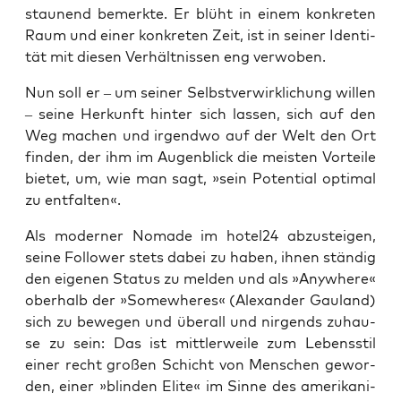
stau­nend bemerk­te. Er blüht in einem kon­kre­ten
Raum und einer kon­kre­ten Zeit, ist in sei­ner Iden­ti­
tät mit die­sen Ver­hält­nis­sen eng verwoben.
Nun soll er – um sei­ner Selbst­ver­wirk­li­chung wil­len
– sei­ne Her­kunft hin­ter sich las­sen, sich auf den
Weg machen und irgend­wo auf der Welt den Ort
fin­den, der ihm im Augen­blick die meis­ten Vor­tei­le
bie­tet, um, wie man sagt, »sein Poten­ti­al opti­mal
zu entfalten«.
Als moder­ner Noma­de im hotel24 abzu­stei­gen,
sei­ne Fol­lower stets dabei zu haben, ihnen stän­dig
den eige­nen Sta­tus zu mel­den und als »Any­whe­re«
ober­halb der »Some­whe­res« (Alex­an­der Gau­land)
sich zu bewe­gen und über­all und nir­gends zuhau­
se zu sein: Das ist mitt­ler­wei­le zum Lebens­stil
einer recht gro­ßen Schicht von Men­schen gewor­
den, einer »blin­den Eli­te« im Sin­ne des ame­ri­ka­ni­