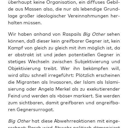
über­haupt kei­ne Orga­ni­sa­ti­on, ein dif­fu­ses Gebil­
de aus Mas­sen also, die nur als leben­di­ge Grund­
la­ge gro­ßer ideo­lo­gi­scher Ver­ein­nah­mun­gen her­
hal­ten müssen.
Wir haben anhand von Ras­pails
Big Other
sehen
kön­nen, daß die­ser kein greif­ba­rer Geg­ner ist, kein
Kampf von gleich zu gleich mit ihm mög­lich ist, da
er abs­trakt ist und jeden poten­ti­el­len Geg­ner in
ste­ti­ges Wech­seln zwi­schen Sub­jek­ti­vie­rung und
Objek­ti­vie­rung treibt. Wer ihn bekämp­fen will,
wird all­zu schnell irre­ge­führt: Plötz­lich erschei­nen
die Migran­ten als Inva­so­ren, der Islam als Isla­mi­
sie­rung oder Ange­la Mer­kel als zu exe­ku­tie­ren­der
Feind und wer­den als »böse« mar­kiert. Sie wer­den
zum sicht­ba­ren, damit greif­ba­ren und angreif­ba­
ren Gegnersurrogat.
Big Other
hat die­se Abwehr­re­ak­tio­nen mit ein­ge­
rech­net: Rasch wird Abwehr poli­tisch dämo­ni­siert