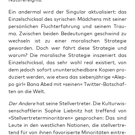
Ein ander­mal wird der Sin­gu­lar aktua­li­siert: das
Ein­zel­schick­sal des syri­schen Mäd­chens mit sei­ner
per­sön­li­chen Flucht­er­fah­rung und sei­nem Trau­
ma. Zwi­schen bei­den Bedeu­tun­gen geschwind zu
wech­seln ist zu einer mora­li­schen Stra­te­gie
gewor­den. Doch wer fährt die­se Stra­te­gie und
war­um? Die mora­li­sche Stra­te­gie insze­niert das
Ein­zel­schick­sal, das sehr wohl real exis­tiert, von
dem jedoch sofort unun­ter­scheid­ba­re Kopien pro­
du­ziert wer­den, wie etwa das sie­ben­jäh­ri­ge »Alep­
po girl« Bana Abed mit »sei­nen« Twit­ter-Bot­schaf­
ten an die Welt.
Der Ande­re
hat sei­ne Stell­ver­tre­ter. Die Kul­tur­wis­
sen­schaft­le­rin Sophie Lieb­nitz hat tref­fend von
»Stell­ver­tre­ter­mi­no­ri­tä­ren« gespro­chen: Das sind
Leu­te in den west­li­chen Natio­nen, die stell­ver­tre­
tend für von ihnen favo­ri­sier­te Mino­ri­tä­ten ein­tre­