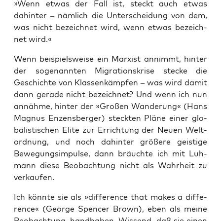
»Wenn etwas der Fall ist, steckt auch etwas
dahin­ter – näm­lich die Unter­schei­dung von dem,
was nicht bezeich­net wird, wenn etwas bezeich­
net wird.«
Wenn bei­spiels­wei­se ein Mar­xist annimmt, hin­ter
der soge­nann­ten Migra­ti­ons­kri­se ste­cke die
Geschich­te von Klas­sen­kämp­fen – was wird damit
dann gera­de nicht bezeich­net? Und wenn ich nun
annäh­me, hin­ter der »Gro­ßen Wan­de­rung« (Hans
Magnus Enzens­ber­ger) steck­ten Plä­ne einer glo­
ba­lis­ti­schen Eli­te zur Errich­tung der Neu­en Welt­
ord­nung, und noch dahin­ter grö­ße­re geis­ti­ge
Bewe­gungs­im­pul­se, dann bräuch­te ich mit Luh­
mann die­se Beob­ach­tung nicht als Wahr­heit zu
verkaufen.
Ich könn­te sie als »dif­fe­rence that makes a dif­fe­
rence« (Geor­ge Spen­cer Brown), eben als mei­ne
Beob­ach­tung, hand­ha­ben. Wis­send, daß sie einen