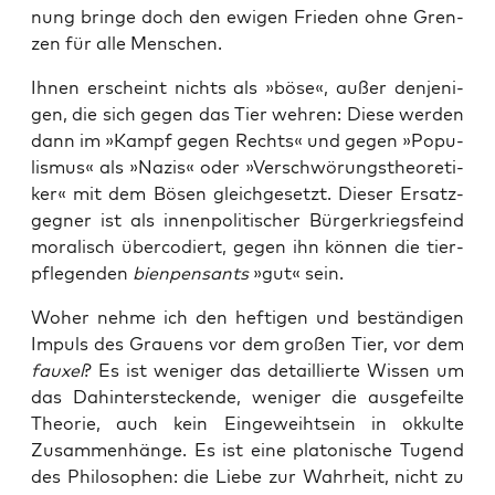
nung brin­ge doch den ewi­gen Frie­den ohne Gren­
zen für alle Menschen.
Ihnen erscheint nichts als »böse«, außer den­je­ni­
gen, die sich gegen das Tier weh­ren: Die­se wer­den
dann im »Kampf gegen Rechts« und gegen »Popu­
lis­mus« als »Nazis« oder »Ver­schwö­rungs­theo­re­ti­
ker« mit dem Bösen gleich­ge­setzt. Die­ser Ersatz­
geg­ner ist als innen­po­li­ti­scher Bür­ger­kriegs­feind
mora­lisch über­co­diert, gegen ihn kön­nen die tier­
pfle­gen­den
bien­pens­ants
»gut« sein.
Woher neh­me ich den hef­ti­gen und bestän­di­gen
Impuls des Grau­ens vor dem gro­ßen Tier, vor dem
fau­xel
? Es ist weni­ger das detail­lier­te Wis­sen um
das Dahin­ter­ste­cken­de, weni­ger die aus­ge­feil­te
Theo­rie, auch kein Ein­ge­weiht­sein in okkul­te
Zusam­men­hän­ge. Es ist eine pla­to­ni­sche Tugend
des Phi­lo­so­phen: die Lie­be zur Wahr­heit, nicht zu