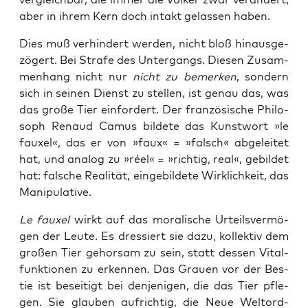
aber in ihrem Kern doch intakt gelas­sen haben.
Dies muß ver­hin­dert wer­den, nicht bloß hin­aus­ge­
zö­gert. Bei Stra­fe des Unter­gangs. Die­sen Zusam­
men­hang nicht nur
nicht zu bemer­ken
, son­dern
sich in sei­nen Dienst zu stel­len, ist genau das, was
das gro­ße Tier ein­for­dert. Der fran­zö­si­sche Phi­lo­
soph Renaud Camus bil­de­te das Kunst­wort »le
fau­xel«, das er von »faux« = »falsch« abge­lei­tet
hat, und ana­log zu »réel« = »rich­tig, real«, gebil­det
hat: fal­sche Rea­li­tät, ein­ge­bil­de­te Wirk­lich­keit, das
Manipulative.
Le fau­xel
wirkt auf das mora­li­sche Urteils­ver­mö­
gen der Leu­te. Es dres­siert sie dazu, kol­lek­tiv dem
gro­ßen Tier gehor­sam zu sein, statt des­sen Vital­
funk­tio­nen zu erken­nen. Das Grau­en vor der Bes­
tie ist besei­tigt bei den­je­ni­gen, die das Tier pfle­
gen. Sie glau­ben auf­rich­tig, die Neue Welt­ord­