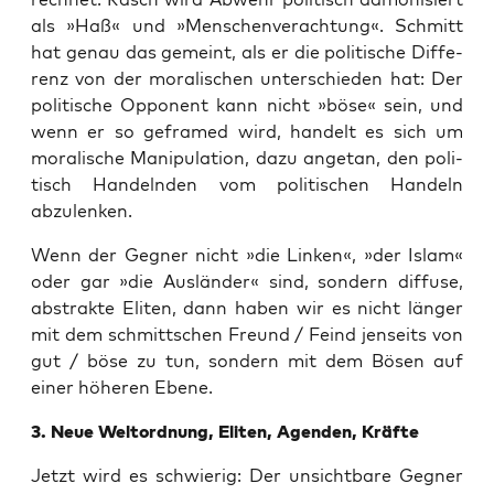
als »Haß« und »Men­schen­ver­ach­tung«. Schmitt
hat genau das gemeint, als er die poli­ti­sche Dif­fe­
renz von der mora­li­schen unter­schie­den hat: Der
poli­ti­sche Oppo­nent kann nicht »böse« sein, und
wenn er so geframed wird, han­delt es sich um
mora­li­sche Mani­pu­la­ti­on, dazu ange­tan, den poli­
tisch Han­deln­den vom poli­ti­schen Han­deln
abzulenken.
Wenn der Geg­ner nicht »die Lin­ken«, »der Islam«
oder gar »die Aus­län­der« sind, son­dern dif­fu­se,
abs­trak­te Eli­ten, dann haben wir es nicht län­ger
mit dem schmitt­schen Freund / Feind jen­seits von
gut / böse zu tun, son­dern mit dem Bösen auf
einer höhe­ren Ebene.
3. Neue Welt­ord­nung, Eli­ten, Agen­den, Kräfte
Jetzt wird es schwie­rig: Der unsicht­ba­re Geg­ner