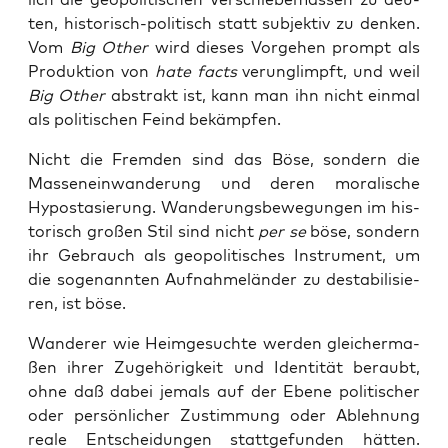
ten, his­to­risch-poli­tisch statt sub­jek­tiv zu den­ken.
Vom
Big Other
wird die­ses Vor­ge­hen prompt als
Pro­duk­ti­on von
hate facts
ver­un­glimpft, und weil
Big Other
abs­trakt ist, kann man ihn nicht ein­mal
als poli­ti­schen Feind bekämpfen.
Nicht die Frem­den sind das Böse, son­dern die
Mas­sen­ein­wan­de­rung und deren mora­li­sche
Hypo­sta­sie­rung. Wan­de­rungs­be­we­gun­gen im his­
to­risch gro­ßen Stil sind nicht
per se
böse, son­dern
ihr Gebrauch als geo­po­li­ti­sches Instru­ment, um
die soge­nann­ten Auf­nah­me­län­der zu desta­bi­li­sie­
ren, ist böse.
Wan­de­rer wie Heim­ge­such­te wer­den glei­cher­ma­
ßen ihrer Zuge­hö­rig­keit und Iden­ti­tät beraubt,
ohne daß dabei jemals auf der Ebe­ne poli­ti­scher
oder per­sön­li­cher Zustim­mung oder Ableh­nung
rea­le Ent­schei­dun­gen statt­ge­fun­den hät­ten.