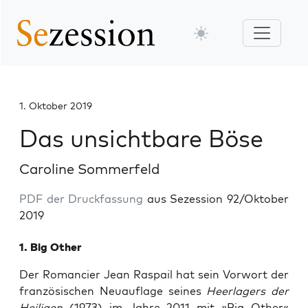
1. Oktober 2019
Das unsichtbare Böse
Caroline Sommerfeld
PDF der Druckfassung
aus Sezession 92/Oktober
2019
1. Big Other
Der Roman­cier Jean Ras­pail hat sein Vor­wort der
fran­zö­si­schen Neu­auf­la­ge sei­nes
Heer­la­gers der
Hei­li­gen
(1973) im Jah­re 2011 mit »Big Other«