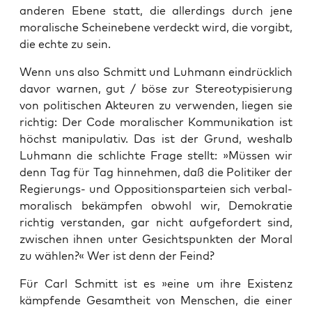
ande­ren Ebe­ne statt, die aller­dings durch jene
mora­li­sche Schein­ebe­ne ver­deckt wird, die vor­gibt,
die ech­te zu sein.
Wenn uns also Schmitt und Luh­mann ein­drück­lich
davor war­nen, gut / böse zur Ste­reo­ty­pi­sie­rung
von poli­ti­schen Akteu­ren zu ver­wen­den, lie­gen sie
rich­tig: Der Code mora­li­scher Kom­mu­ni­ka­ti­on ist
höchst mani­pu­la­tiv. Das ist der Grund, wes­halb
Luh­mann die schlich­te Fra­ge stellt: »Müs­sen wir
denn Tag für Tag hin­neh­men, daß die Poli­ti­ker der
Regie­rungs- und Oppo­si­ti­ons­par­tei­en sich ver­bal­
mo­ra­lisch bekämp­fen obwohl wir, Demo­kra­tie
rich­tig ver­stan­den, gar nicht auf­ge­for­dert sind,
zwi­schen ihnen unter Gesichts­punk­ten der Moral
zu wäh­len?« Wer ist denn der Feind?
Für Carl Schmitt ist es »eine um ihre Exis­tenz
kämp­fen­de Gesamt­heit von Men­schen, die einer