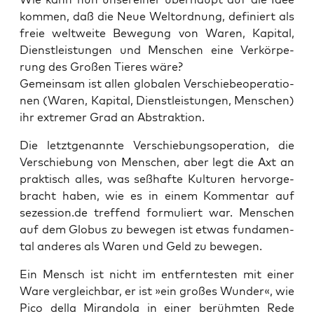
kom­men, daß die Neue Welt­ord­nung, defi­niert als
freie welt­wei­te Bewe­gung von Waren, Kapi­tal,
Dienst­leis­tun­gen und Men­schen eine Ver­kör­pe­
rung des Gro­ßen Tie­res wäre?
Gemein­sam ist allen glo­ba­len Ver­schie­be­ope­ra­tio­
nen (Waren, Kapi­tal, Dienst­leis­tun­gen, Men­schen)
ihr extre­mer Grad an Abstraktion.
Die letzt­ge­nann­te Ver­schie­bungs­ope­ra­ti­on, die
Ver­schie­bung von Men­schen, aber legt die Axt an
prak­tisch alles, was seß­haf­te Kul­tu­ren her­vor­ge­
bracht haben, wie es in einem Kom­men­tar auf
sezession.de tref­fend for­mu­liert war. Men­schen
auf dem Glo­bus zu bewe­gen ist etwas fun­da­men­
tal ande­res als Waren und Geld zu bewegen.
Ein Mensch ist nicht im ent­fern­tes­ten mit einer
Ware ver­gleich­bar, er ist »ein gro­ßes Wun­der«, wie
Pico del­la Miran­do­la in einer berühm­ten Rede