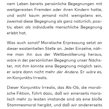
nem Leben bereits per­sön­li­che Begeg­nun­gen mit
weit­ge­reis­ten Frem­den oder ihren Kin­dern hat­te,
und wohl kaum jemand nicht wenigs­tens ein,
zwei­mal die­se Begeg­nung als ganz natür­lich, posi­
tiv, eben als indi­vi­du­el­le mensch­li­che Begeg­nung
erlebt hat.
Was auch sonst? Mora­li­sche Erpres­sung setzt an
die­ser exis­ten­ti­el­len Stel­le an. Jeder Ein­zel­ne, näh­
me man ihn aus der Welt­be­völ­ke­rung her­aus,
wäre in der per­sön­li­chen Begeg­nung unser Nächs­
ter, mit ihm könn­te eine Begeg­nung mög­lich sein,
er wäre dann nicht mehr
der Ande­re
. Er
wäre
es,
im Kon­junk­tiv Irrealis.
Die­ser Kon­junk­tiv Irrea­lis, das Als-Ob, die mora­li­
sche Fik­ti­on, führt dazu, daß wir einer­seits mora­
lisch mehr zu leis­ten imstan­de sind als eine blo­ße
Stam­mes­mo­ral her­gibt, und daß wir ande­rer­seits