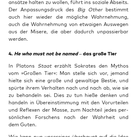
an­sät­ze hal­ten zu wol­len, führt ins sozia­le Abseits.
Der Anpas­sungs­druck des
Big Other
bestimmt
auch hier wie­der die mög­li­che Wahr­neh­mung,
auch die Wahr­neh­mung von etwa­igen Aus­we­gen
aus der Mise­re, die aber dadurch unpas­sier­bar
werden.
4.
He who must not be named
– das gro­ße Tier
In Pla­tons
Staat
erzählt Sokra­tes den Mythos
vom »Gro­ßen Tier«: Man stel­le sich vor, jemand
hiel­te sich eine gro­ße und gewal­ti­ge Bes­tie, und
spür­te ihrem Ver­hal­ten nach und nach ab, wie sie
zu behan­deln sei. Dies zu tun hie­ße den­ken und
han­deln in Über­ein­stim­mung mit den Vor­ur­tei­len
und Refle­xen der Mas­se, zum Nach­teil jedes per­
sön­li­chen For­schens nach der Wahr­heit und
dem Guten.
Wie kann nun unser­ei­ner über­haupt auf die Idee