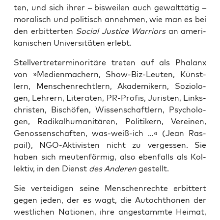
ten, und sich ihrer – bis­wei­len auch gewalt­tä­tig –
mora­lisch und poli­tisch anneh­men, wie man es bei
den erbit­ter­ten
Social Jus­ti­ce War­ri­ors
an ame­ri­
ka­ni­schen Uni­ver­si­tä­ten erlebt.
Stell­ver­tre­ter­mi­no­ri­tä­re tre­ten auf als Pha­lanx
von »Medi­en­ma­chern, Show-Biz-Leu­ten, Künst­
lern, Men­schen­recht­lern, Aka­de­mi­kern, Sozio­lo­
gen, Leh­rern, Lite­ra­ten, PR-Pro­fis, Juris­ten, Links­
chris­ten, Bischö­fen, Wis­sen­schaft­lern, Psy­cho­lo­
gen, Radi­kal­hu­ma­ni­tä­ren, Poli­ti­kern, Ver­ei­nen,
Genos­sen­schaf­ten, was-weiß-ich …« (Jean Ras­
pail), NGO-Akti­vis­ten nicht zu ver­ges­sen. Sie
haben sich meu­ten­för­mig, also eben­falls als Kol­
lek­tiv, in den Dienst
des Ande­ren
gestellt.
Sie ver­tei­di­gen sei­ne Men­schen­rech­te erbit­tert
gegen jeden, der es wagt, die Auto­chtho­nen der
west­li­chen Natio­nen, ihre ange­stamm­te Hei­mat,