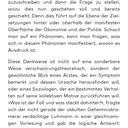
zuzu­schrei­ben und dann die Fra­ge zu stel­len,
wozu dies nun gesche­hen soll und bereits
geschieht. Denn dies führt auf die Ebe­ne der Ziel­
set­zun­gen hin­ter oder ober­halb der mani­fes­ten
Ober­flä­che der Öko­no­mie und der Poli­tik. Schaut
man auf ein Phä­no­men, kann man fra­gen, was
sich in die­sem Phä­no­men mani­fes­tiert, wovon es
Aus­druck ist.
Die­se Denk­wei­se ist nicht auf eine son­der­ba­re
Wei­se ver­schwö­rungs­theo­re­tisch, son­dern der
gewöhn­li­che Blick eines Arz­tes, der ein Sym­ptom
bemerkt und des­sen Ursa­che her­aus­fin­den will,
oder eines Sozio­lo­gen, der ein bestimm­tes Ver­hal­
ten auf sei­ne kol­lek­ti­ven Moti­ve zurück­füh­ren will.
»Was ist der Fall und was steckt dahin­ter?«, frag­te
sich der nicht gera­de der okkul­ten Geheim­nis­krä­
me­rei ver­däch­ti­ge Luh­mann in einer gleich­na­mi­
gen Vor­le­sung und gab die logi­sche Ant­wort: