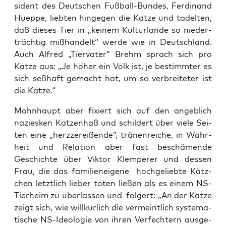
si­dent des Deut­schen Fuß­ball-Bun­des, Fer­di­nand
Huep­pe, lieb­ten hin­ge­gen die Kat­ze und tadel­ten,
daß die­ses Tier in „kei­nem Kul­tur­lan­de so nie­der­
träch­tig miß­han­delt“ wer­de wie in Deutsch­land.
Auch Alfred „Tier­va­ter“ Brehm sprach sich pro
Kat­ze aus: „Je höher ein Volk ist, je bestimm­ter es
sich seß­haft gemacht hat, um so ver­brei­te­ter ist
die Katze.“
Mohn­haupt aber fixiert sich auf den angeb­lich
nazies­ken Kat­zen­haß und schil­dert über vie­le Sei­
ten eine „herz­ze­rei­ßen­de“, trä­nen­rei­che, in Wahr­
heit und Rela­ti­on aber fast beschä­men­de
Geschich­te über Vik­tor Klem­pe­rer und des­sen
Frau, die das fami­li­en­ei­ge­ne hoch­ge­lieb­te Kätz­
chen letzt­lich lie­ber töten lie­ßen als es einem NS-
Tier­heim zu über­las­sen und fol­gert: „An der Kat­ze
zeigt sich, wie will­kür­lich die ver­meint­lich sys­te­ma­
ti­sche NS-Ideo­lo­gie von ihren Ver­fech­tern aus­ge­