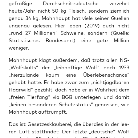
gefrä­ßi­ge Durch­schnitts­deut­sche ver­zehrt
heute/Jahr nicht 50 kg Fleisch, son­dern ziem­lich
genau 34 kg. Mohn­haupt hat vie­le sei­ner Quel­len
unge­nau gele­sen. Hier leben (2019) auch nicht
„rund 27 Mil­lio­nen“ Schwei­ne, son­dern (Quel­le:
Sta­tis­ti­sches Bun­des­amt) eine gute Mil­li­on
weniger.
Mohn­haupt klagt außer­dem, daß trotz allen NS-
„Wolfs­kults“ der „leib­haf­ti­ge Wolf“ nach 1933
„hier­zu­lan­de kaum eine Über­le­bens­chan­ce“
gehabt hät­te. Er habe zwar zum „nicht­jagd­ba­ren
Haar­wild“ gezählt, doch habe er in Wahr­heit dem
„frei­en Tier­fang“ via BGB unter­le­gen und damit
„kei­nen beson­de­ren Schutz­sta­tus“ genos­sen, wie
Mohn­haupt auftrumpft.
Das ist Geset­zes­klau­be­rei, die über­dies in der lee­
ren Luft statt­fin­det: Der letz­te „deut­sche“ Wolf