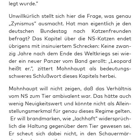
legt wurde.“
Unwill­kür­lich stellt sich hier die Fra­ge, was genau
„Zynis­mus“ aus­macht. Hat man eigent­lich je den
deut­schen Bun­des­tag nach Kat­zen­freun­den
befragt? Das Kapi­tel über die NS-Kat­zen endet
übri­gens mit insi­nu­ier­tem Schre­cken: Kei­ne zwan­
zig Jah­re nach dem Ende des Welt­kriegs sei wie­
der ein neu­er Pan­zer vom Band gerollt: „Leo­pard
heißt er.“, zit­tert Mohn­haupt als bedeu­tungs­
schwe­res Schluß­wort die­ses Kapi­tels herbei.
Mohn­haupt will nicht zei­gen, daß das Ver­hält­nis
vom NS zum Tier ambi­va­lent war. Das hät­te auch
wenig Neu­ig­keits­wert und könn­te nicht als Allein­
stel­lungs­merk­mal für genau die­ses Regime gel­ten.
Er will brand­mar­ken, wie „lach­haft“ wider­sprüch­
lich die Hal­tung gegen­über dem Tier gewe­sen sei.
Er scheut sich dabei nicht, in den Schau­er­mär­