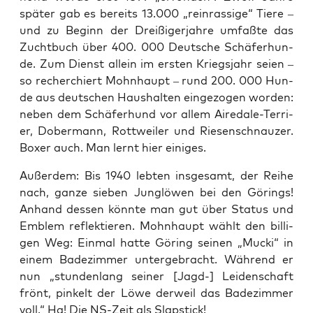
spä­ter gab es bereits 13.000 „rein­ras­si­ge“ Tie­re –
und zu Beginn der Drei­ßi­ger­jah­re umfaß­te das
Zucht­buch über 400. 000 Deut­sche Schä­fer­hun­
de. Zum Dienst allein im ers­ten Kriegs­jahr sei­en –
so recher­chiert Mohn­haupt – rund 200. 000 Hun­
de aus deut­schen Haus­hal­ten ein­ge­zo­gen wor­den:
neben dem Schä­fer­hund vor allem Aire­da­le-Ter­ri­
er, Dober­mann, Rott­wei­ler und Rie­sen­schnau­zer.
Boxer auch. Man lernt hier einiges.
Außer­dem: Bis 1940 leb­ten ins­ge­samt, der Rei­he
nach, gan­ze sie­ben Junglö­wen bei den Görings!
Anhand des­sen könn­te man gut über Sta­tus und
Emblem reflek­tie­ren. Mohn­haupt wählt den bil­li­
gen Weg: Ein­mal hat­te Göring sei­nen „Mucki“ in
einem Bade­zim­mer unter­ge­bracht. Wäh­rend er
nun „stun­den­lang sei­ner [Jagd-] Lei­den­schaft
frönt, pin­kelt der Löwe der­weil das Bade­zim­mer
voll.“ Ha! Die NS-Zeit als Slapstick!