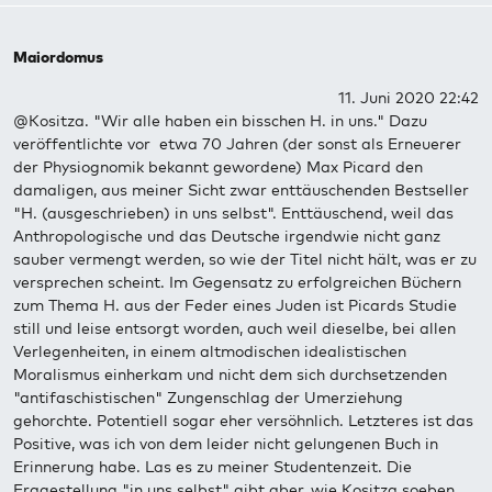
Maiordomus
11. Juni 2020 22:42
@Kositza. "Wir alle haben ein bisschen H. in uns." Dazu
veröffentlichte vor etwa 70 Jahren (der sonst als Erneuerer
der Physiognomik bekannt gewordene) Max Picard den
damaligen, aus meiner Sicht zwar enttäuschenden Bestseller
"H. (ausgeschrieben) in uns selbst". Enttäuschend, weil das
Anthropologische und das Deutsche irgendwie nicht ganz
sauber vermengt werden, so wie der Titel nicht hält, was er zu
versprechen scheint. Im Gegensatz zu erfolgreichen Büchern
zum Thema H. aus der Feder eines Juden ist Picards Studie
still und leise entsorgt worden, auch weil dieselbe, bei allen
Verlegenheiten, in einem altmodischen idealistischen
Moralismus einherkam und nicht dem sich durchsetzenden
"antifaschistischen" Zungenschlag der Umerziehung
gehorchte. Potentiell sogar eher versöhnlich. Letzteres ist das
Positive, was ich von dem leider nicht gelungenen Buch in
Erinnerung habe. Las es zu meiner Studentenzeit. Die
Fragestellung "in uns selbst" gibt aber, wie Kositza soeben