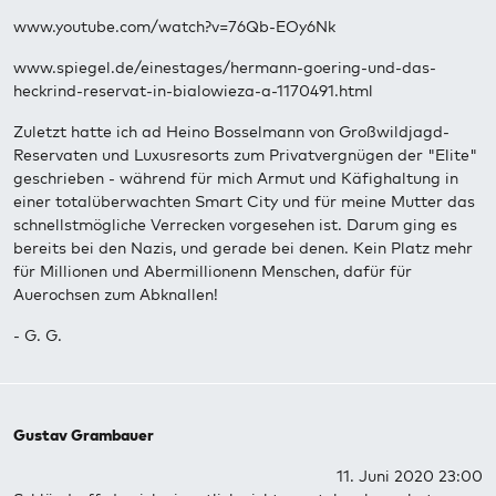
www.youtube.com/watch?v=76Qb-EOy6Nk
www.spiegel.de/einestages/hermann-goering-und-das-
heckrind-reservat-in-bialowieza-a-1170491.html
Zuletzt hatte ich ad Heino Bosselmann von Großwildjagd-
Reservaten und Luxusresorts zum Privatvergnügen der "Elite"
geschrieben - während für mich Armut und Käfighaltung in
einer totalüberwachten Smart City und für meine Mutter das
schnellstmögliche Verrecken vorgesehen ist. Darum ging es
bereits bei den Nazis, und gerade bei denen. Kein Platz mehr
für Millionen und Abermillionenn Menschen, dafür für
Auerochsen zum Abknallen!
- G. G.
Gustav Grambauer
11. Juni 2020 23:00