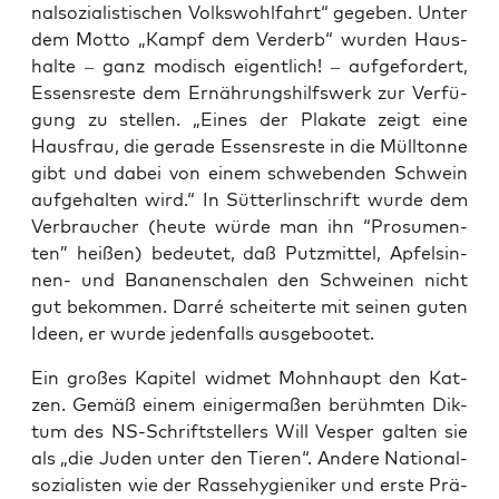
nal­so­zia­lis­ti­schen Volks­wohl­fahrt“ gege­ben. Unter
dem Mot­to „Kampf dem Ver­derb“ wur­den Haus­
hal­te – ganz modisch eigent­lich! – auf­ge­for­dert,
Essens­res­te dem Ernäh­rungs­hilfs­werk zur Ver­fü­
gung zu stel­len. „Eines der Pla­ka­te zeigt eine
Haus­frau, die gera­de Essens­res­te in die Müll­ton­ne
gibt und dabei von einem schwe­ben­den Schwein
auf­ge­hal­ten wird.“ In Süt­ter­lin­schrift wur­de dem
Ver­brau­cher (heu­te wür­de man ihn “Pro­sumen­
ten” hei­ßen) bedeu­tet, daß Putz­mit­tel, Apfel­sin­
nen- und Bana­nen­scha­len den Schwei­nen nicht
gut bekom­men. Dar­ré schei­ter­te mit sei­nen guten
Ideen, er wur­de jeden­falls ausgebootet.
Ein gro­ßes Kapi­tel wid­met Mohn­haupt den Kat­
zen. Gemäß einem eini­ger­ma­ßen berühm­ten Dik­
tum des NS-Schrift­stel­lers Will Ves­per gal­ten sie
als „die Juden unter den Tie­ren“. Ande­re Natio­nal­
so­zia­lis­ten wie der Ras­se­hy­gie­ni­ker und ers­te Prä­