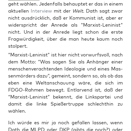
geht wählen. Jedenfalls behauptet er das in einem
aktuellen
Interview
mit der
Welt
. Dath sagt zwar
nicht ausdrücklich, daß er Kommunist ist, aber er
widerspricht der Anrede als "Marxist-Leninist"
nicht. Und in der Anrede liegt schon die erste
Fragwürdigkeit, über die man heute kaum noch
stolpert.
“Mar­xist-Leni­nist” ist hier nicht vor­wurfs­voll, nach
dem Mot­to: “Was sagen Sie als Anhän­ger einer
men­schen­ver­ach­ten­den Ideo­lo­gie und eines Mas­
sen­mör­ders dazu”, gemeint, son­dern so, als ob das
eben eine Welt­an­schau­ung wäre, die sich im
FDGO-Rah­men bewegt. Ent­lar­vend ist, daß der
“Mar­xist-Leni­nist” bekennt, die Links­par­tei und
damit die lin­ke Spie­ßer­trup­pe schlecht­hin zu
wählen.
Ich wür­de es mir ja noch gefal­len las­sen, wenn
Dath die MLPD oder DKP (gibts die noch?) oder