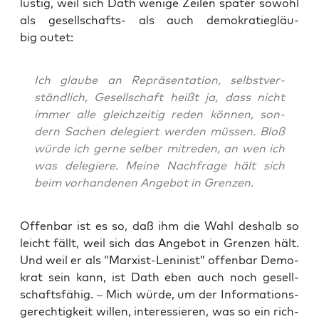
lus­tig, weil sich Dath weni­ge Zei­len spä­ter sowohl
als gesell­schafts- als auch demo­kra­tie­gläu­
big outet:
Ich glau­be an Reprä­sen­ta­ti­on, selbst­ver­
ständ­lich, Gesell­schaft heißt ja, dass nicht
immer alle gleich­zei­tig reden kön­nen, son­
dern Sachen dele­giert wer­den müs­sen. Bloß
wür­de ich ger­ne sel­ber mit­re­den, an wen ich
was dele­gie­re. Mei­ne Nach­fra­ge hält sich
beim vor­han­de­nen Ange­bot in Grenzen.
Offen­bar ist es so, daß ihm die Wahl des­halb so
leicht fällt, weil sich das Ange­bot in Gren­zen hält.
Und weil er als “Mar­xist-Leni­nist” offen­bar Demo­
krat sein kann, ist Dath eben auch noch gesell­
schafts­fä­hig. – Mich wür­de, um der Infor­ma­ti­ons­
ge­rech­tig­keit wil­len, inter­es­sie­ren, was so ein rich­