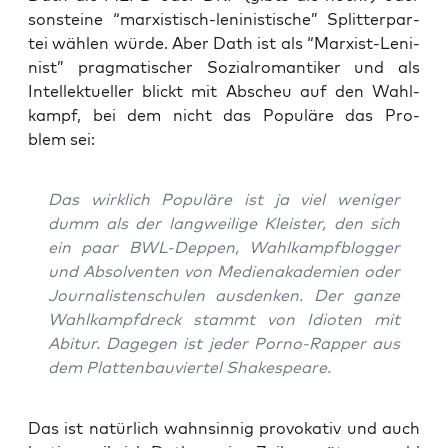
son­stei­ne “mar­xis­tisch-leni­nis­ti­sche” Split­ter­par­
tei wäh­len wür­de. Aber Dath ist als “Mar­xist-Leni­
nist” prag­ma­ti­scher Sozi­al­ro­man­ti­ker und als
Intel­lek­tu­el­ler blickt mit Abscheu auf den Wahl­
kampf, bei dem nicht das Popu­lä­re das Pro­
blem sei:
Das wirk­lich Popu­lä­re ist ja viel weni­ger
dumm als der lang­wei­li­ge Kleis­ter, den sich
ein paar BWL-Dep­pen, Wahl­kampf­blog­ger
und Absol­ven­ten von Medi­en­aka­de­mien oder
Jour­na­lis­ten­schu­len aus­den­ken. Der gan­ze
Wahl­kampf­dreck stammt von Idio­ten mit
Abitur. Dage­gen ist jeder Por­no-Rap­per aus
dem Plat­ten­bau­vier­tel Shakespeare.
Das ist natür­lich wahn­sin­nig pro­vo­ka­tiv und auch