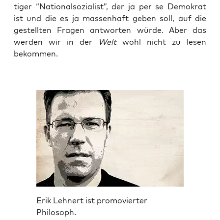
ti­ger “Natio­nal­so­zia­list”, der ja per se Demo­krat
ist und die es ja mas­sen­haft geben soll, auf die
gestell­ten Fra­gen ant­wor­ten wür­de. Aber das
wer­den wir in der
Welt
wohl nicht zu lesen
bekommen.
Erik Lehnert ist promovierter
Philosoph.