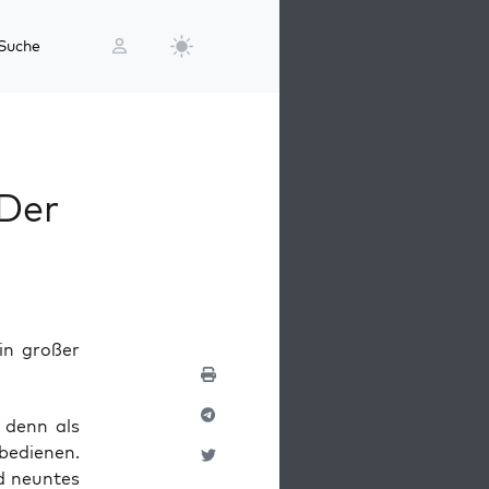
Suche
 Der
in großer
 denn als
bedie­nen.
d neun­tes