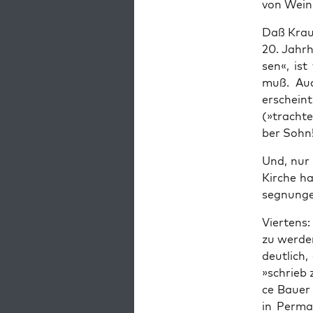
von Wei­n
Daß Kraus 
20. Jahr­h
sen«, ist
muß. Auch
erscheint
(»trach­t
ber Sohn!
Und, nur 
Kir­che h
seg­nun­g
Vier­tens:
zu wer­den
deut­lich
»schrieb z
ce Bau­er
in Per­ma