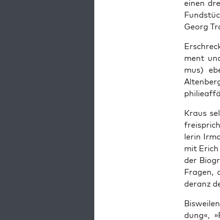
einen drei
Fund­stü
Georg Tra
Erschre­ck
ment und 
mus) eben
Alten­ber
phi­lie­af­
Kraus sel
frei­spric
le­rin Irm
mit Erich 
der Bio­g
Fra­gen, 
der­anz de
Bis­wei­l
dung«, »F