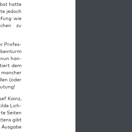
bst hat­te
­te jedoch
p­fung wie
i­chen zu
r Pro­fes­
­bein­turm
r nun han­
­tiert dem
 man­cher
l­len (oder
mutung!
sef Kainz,
l­de Lich­
te Sei­ten
t­tens gibt
e Aus­ga­be