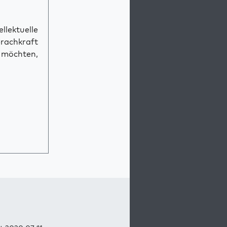
llektuelle
prachkraft
n möchten,