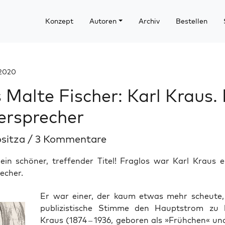
Konzept
Autoren
Archiv
Bestellen
 2020
 Malte Fischer: Karl Kraus.
ersprecher
ositza
/
3 Kommentare
ein schöner, treffender Titel! Fraglos war Karl Kraus e
echer.
Er war einer, der kaum etwas mehr scheu­te,
publi­zis­ti­sche Stim­me den Haupt­strom zu 
Kraus (1874 – 1936, gebo­ren als »Früh­chen« un