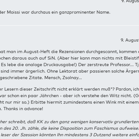
9. Augus
der Moissi war durchaus ein ganzprominenter Name.
9. Augus
hat man im August-Heft die Rezensionen durchgescannt, kommen 
hen daraus auch auf SiN. (Aber hier kann man nichts mit Bleistif
 Es lebe die analoge Druckausgabe!) Der zerstreute Professor... Tj
sind immer ärgerlich. Ohne Lektorat aber passieren solche Ärger
ugeschriebene Zitate. Mensch, Zsolnay...
er Lesern dieser Zeitschrift nicht erklärt werden muß"? Pardon, ich
ar schon ein paar Jährchen - aber ich verstehe den Witz nicht. (
icht nur mir so.) Erbitte hiermit zumindestens einen Wink mit eine
. Thanks in advance!
cher schreibt, daß KK zu den ganz wenigen konservativ grundierten
len des 20. Jh. zähle, die keine Disposition zum Faschismus aufweise.
 leser der Szession könnten Ihn mindestens 3 Dutzend weitere einfa