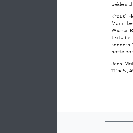
bei­de sic
Kraus’ H
Mann begr
Wie­ner Bu
text« bel
son­dern 
hät­te ba
Jens Mal
1104 S., 4