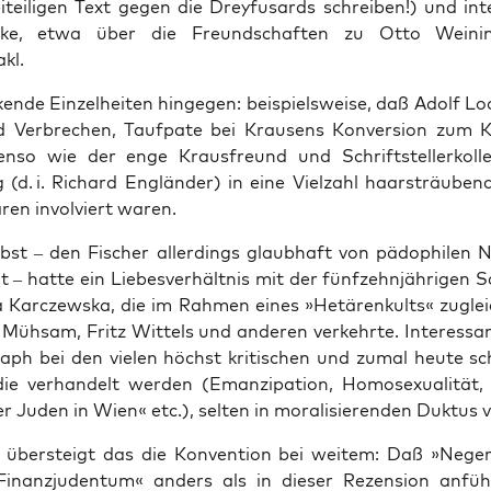
­tei­li­gen Text gegen die Drey­fusards schrei­ben!) und inte
­cke, etwa über die Freund­schaf­ten zu Otto Wei­ni
kl.
en­de Ein­zel­hei­ten hin­ge­gen: bei­spiels­wei­se, daß Adolf 
Ver­bre­chen, Tauf­pa­te bei Krau­sens Kon­ver­si­on zum Kat
­so wie der enge Kraus­freund und Schrift­stel­ler­kol­l
g (d. i. Richard Eng­län­der) in eine Viel­zahl haar­sträu­ben
fä­ren invol­viert waren.
bst – den Fischer aller­dings glaub­haft von pädo­phi­len N
ht – hat­te ein Lie­bes­ver­hält­nis mit der fünf­zehn­jäh­ri­gen 
a Kar­c­zews­ka, die im Rah­men eines »Hetä­ren­kults« zuglei
Müh­sam, Fritz Wit­tels und ande­ren ver­kehr­te. Inter­es­sa
raph bei den vie­len höchst kri­ti­schen und zumal heu­te sch
die ver­han­delt wer­den (Eman­zi­pa­ti­on, Homo­se­xua­li­tät
r Juden in Wien« etc.), sel­ten in mora­li­sie­ren­den Duk­tus v
en über­steigt das die Kon­ven­ti­on bei wei­tem: Daß »Neger«
inanz­ju­den­tum« anders als in die­ser Rezen­si­on anfüh­