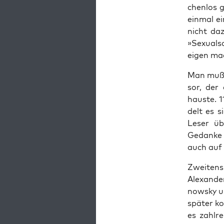
chen­los 
ein­mal e
nicht daz
»Sexu­al
eigen ma
Man muß e
sor, der 
haus­te. 
delt es s
Leser übe
Gedan­ke w
auch auf 
Zwei­tens
Alex­an­d
now­sky u
spä­ter ko
es zahl­re