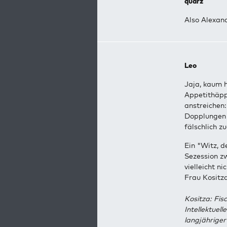
quarz
Also Alexan
Leo
Jaja, kaum 
Appetithäppc
anstreichen:
Dopplungen 
fälschlich z
Ein "Witz, d
Sezession zw
vielleicht n
Frau Kositza
Kositza: Fis
Intellektuel
langjähriger