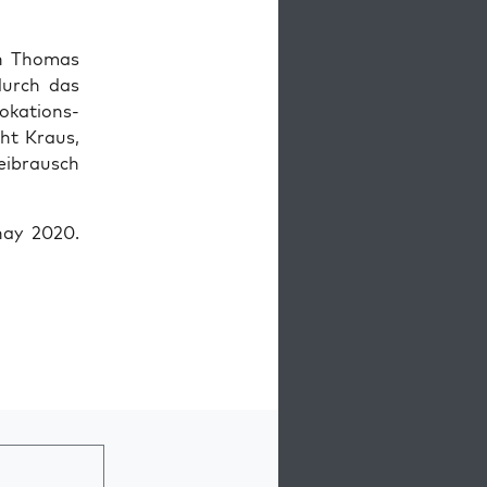
n Tho­mas
 durch das
­ka­ti­ons­
cht Kraus,
eib­rausch
­nay 2020.