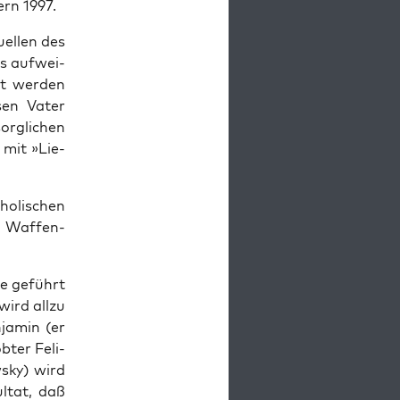
ern 1997.
­el­len des
us auf­wei­
rt wer­den
­sen Vater
g­li­chen
 mit »Lie­
o­li­schen
) Waf­fen­
­ge geführt
wird all­zu
ja­min (er
b­ter Feli­
­sky) wird
l­tat, daß