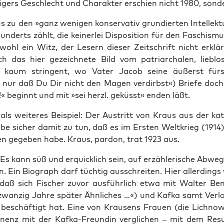
i­gers Geschlecht und Cha­rak­ter erschien nicht 1980, son­d
zu den »ganz weni­gen kon­ser­va­tiv grun­dier­ten Intel­lek­tu
un­derts zählt, die kei­ner­lei Dis­po­si­ti­on für den Faschis­m
 wohl ein Witz, der Lesern die­ser Zeit­schrift nicht erklä
 das hier gezeich­ne­te Bild vom patri­ar­cha­len, lieb­lo
 kaum strin­gent, wo Vater Jacob sei­ne äußerst für­sor
e nur daß Du Dir nicht den Magen ver­dirbst«) Brie­fe doch
« beginnt und mit »sei herzl. geküsst« enden läßt.
als wei­te­res Bei­spiel: Der Aus­tritt von Kraus aus der kath
abe sicher damit zu tun, daß es im Ers­ten Welt­krieg (1914
en gege­ben habe. Kraus, par­don, trat 1923 aus.
 Es kann süß und erquick­lich sein, auf erzäh­le­ri­sche Abwe
. Ein Bio­graph darf tüch­tig aus­schrei­ten. Hier aller­dings 
, daß sich Fischer zuvor aus­führ­lich etwa mit Wal­ter Ben­
wan­zig Jah­re spä­ter Ähn­li­ches …«) und Kaf­ka samt Ver­lo
 beschäf­tigt hat. Eine von Krau­sens Frau­en (die Lich­now
­nenz mit der Kaf­ka-Freun­din ver­gli­chen – mit dem Resu