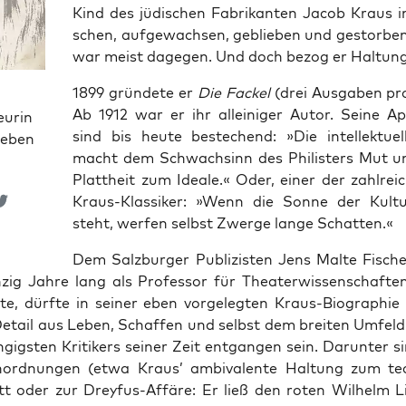
Kind des jüdi­schen Fabri­kan­ten Jacob Kraus 
schen, auf­ge­wach­sen, geblie­ben und gestor­be
war meist dage­gen. Und doch bezog er Haltung
1899 grün­de­te er
Die Fackel
(drei Aus­ga­ben p
Ab 1912 war er ihr allei­ni­ger Autor. Sei­ne Ap
eurin
sind bis heu­te bestechend: »Die intel­lek­tu­el­
ieben
macht dem Schwach­sinn des Phi­lis­ters Mut u
Platt­heit zum Idea­le.« Oder, einer der zahl­rei­
Kraus-Klas­si­ker: »Wenn die Son­ne der Kul­tu
steht, wer­fen selbst Zwer­ge lan­ge Schatten.«
Dem Salz­bur­ger Publi­zis­ten Jens Mal­te Fische
zig Jah­re lang als Pro­fes­sor für Thea­ter­wis­sen­schaf­t
­te, dürf­te in sei­ner eben vor­ge­leg­ten Kraus-Bio­gra­phie
 Detail aus Leben, Schaf­fen und selbst dem brei­ten Umfel
­gigs­ten Kri­ti­kers sei­ner Zeit ent­gan­gen sein. Dar­un­ter s
n­ord­nun­gen (etwa Kraus’ ambi­va­len­te Hal­tung zum tec
itt oder zur Drey­fus-Affä­re: Er ließ den roten Wil­helm L