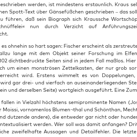
geschrie­ben wer­den, ist min­des­tens erstaun­lich. Kraus sel
inen Spott-Text über Gän­se­füß­chen geschrie­ben – das soll
u füh­ren, daß sein Bio­graph sich Kraus­sche Wort­schö
­schnüf­fe­lei« nun durch Ver­zicht auf Anfüh­rungs­ze
cht.
s ohne­hin so hart sagen: Fischer erscheint als zer­streu­te
all­zu lan­ge mit dem Objekt sei­ner For­schung im Elfen
1102 dicht­be­druck­te Sei­ten sind in jedem Fall maß­los. Hie
ich um einen mons­trö­sen Zet­tel­kas­ten, der nur grob sor
r­reicht wird. Ers­tens wim­melt es von Dop­pe­lun­gen,
ird gar drei- und vier­fach an aus­ein­an­der­lie­gen­den Ste
ein und der­sel­ben Sei­te) wort­gleich aus­ge­führt. Eine Zu
 fal­len in Viel­zahl höchs­tens semi­pro­mi­nen­te Namen (Jo
er Mois­si, vor­na­men­los Blumen¬thal und Schönthan, Mech­ti
nd dut­zen­de ande­re), die ent­we­der gar nicht oder hun­der­
n­tex­tua­li­siert wer­den. Wer soll was damit anfan­gen? Dri
i­che zwei­fel­haf­te Aus­sa­gen und Detail­feh­ler. Die letz­t