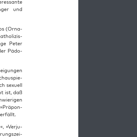
r­es­san­te
n­ger und
Loos (Orna­
ho­li­zis­
e­ge Peter
­der Pädo­
ei­gun­gen
Schau­spie­
ch sexu­ell
nt ist, daß
wie­ri­gen
, »Präpon­
erfällt.
, »Ver­ju­
rungs­zei­