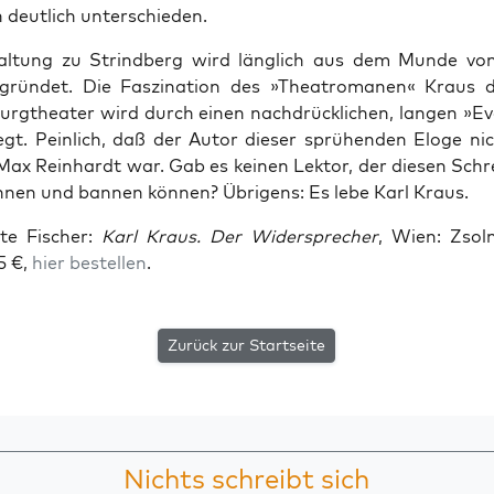
h deut­lich unterschieden.
al­tung zu Strind­berg wird läng­lich aus dem Mun­de vo
ün­det. Die Fas­zi­na­ti­on des »Theat­ro­ma­nen« Kraus
rg­thea­ter wird durch einen nach­drück­li­chen, lan­gen »Evo
egt. Pein­lich, daß der Autor die­ser sprü­hen­den Elo­ge ni
Max Rein­hardt war. Gab es kei­nen Lek­tor, der die­sen Schr
h­nen und ban­nen kön­nen? Übri­gens: Es lebe Karl Kraus.
­te Fischer:
Karl Kraus. Der Wider­spre­cher
, Wien: Zsol
5 €,
hier bestel­len
.
Zurück zur Startseite
Nichts schreibt sich