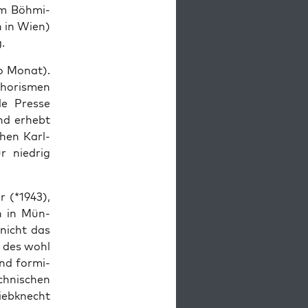
im Böh­mi­
n in Wien)
.
ro Monat).
ho­ris­men
le Pres­se
nd erhebt
chen Karl-
r nied­rig
r (*1943),
en in Mün­
 nicht das
d des wohl
ind for­mi­
h­ni­schen
ieb­knecht