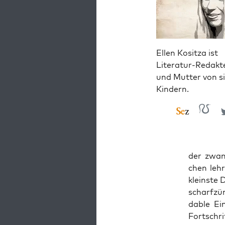
Ellen Kositza ist
Literatur-Redakt
und Mutter von s
Kindern.
der zwan­
chen lehr
kleins­te
scharf­zün
da­ble Ei
Fort­schr