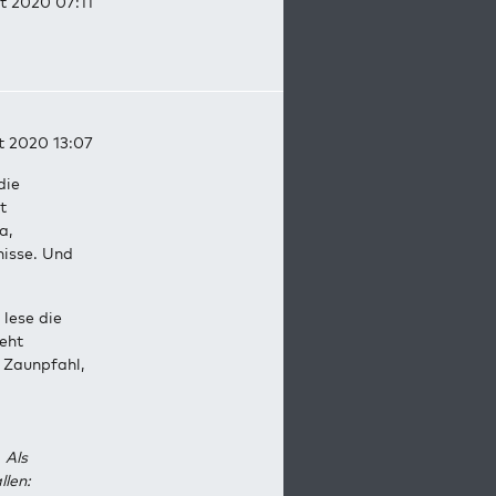
t 2020 07:11
t 2020 13:07
die
t
a,
nisse. Und
 lese die
Geht
m Zaunpfahl,
 Als
llen: