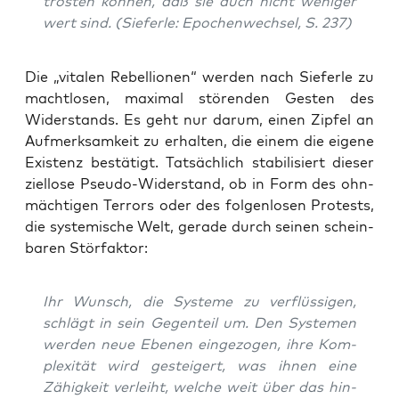
trös­ten kön­nen, daß sie auch nicht weni­ger
wert sind. (Sie­fer­le: Epo­chen­wech­sel, S. 237)
Die „vita­len Rebel­lio­nen“ wer­den nach Sie­fer­le zu
macht­lo­sen, maxi­mal stö­ren­den Ges­ten des
Wider­stands. Es geht nur dar­um, einen Zip­fel an
Auf­merk­sam­keit zu erhal­ten, die einem die eige­ne
Exis­tenz bestä­tigt. Tat­säch­lich sta­bi­li­siert die­ser
ziel­lo­se Pseu­do-Wider­stand, ob in Form des ohn­
mäch­ti­gen Ter­rors oder des fol­gen­lo­sen Pro­tests,
die sys­te­mi­sche Welt, gera­de durch sei­nen schein­
ba­ren Störfaktor:
Ihr Wunsch, die Sys­te­me zu ver­flüs­si­gen,
schlägt in sein Gegen­teil um. Den Sys­te­men
wer­den neue Ebe­nen ein­ge­zo­gen, ihre Kom­
ple­xi­tät wird gestei­gert, was ihnen eine
Zähig­keit ver­leiht, wel­che weit über das hin­