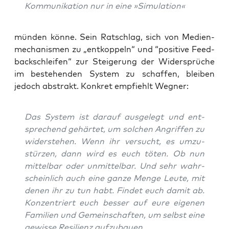
Kom­mu­ni­ka­ti­on nur in eine »Simu­la­ti­on«
mün­den kön­ne. Sein Rat­schlag, sich von Medi­en­
me­cha­nis­men zu „ent­kop­peln“ und “posi­ti­ve Feed­
back­schlei­fen“ zur Stei­ge­rung der Wider­sprü­che
im bestehen­den Sys­tem zu schaf­fen, blei­ben
jedoch abs­trakt. Kon­kret emp­fiehlt Wegner:
Das Sys­tem ist dar­auf aus­ge­legt und ent­
spre­chend gehär­tet, um sol­chen Angrif­fen zu
wider­ste­hen. Wenn ihr ver­sucht, es umzu­
stür­zen, dann wird es euch töten. Ob nun
mit­tel­bar oder unmit­tel­bar. Und sehr wahr­
schein­lich auch eine gan­ze Men­ge Leu­te, mit
denen ihr zu tun habt. Fin­det euch damit ab.
Kon­zen­triert euch bes­ser auf eure eige­nen
Fami­li­en und Gemein­schaf­ten, um selbst eine
gewis­se Resi­li­enz aufzubauen.