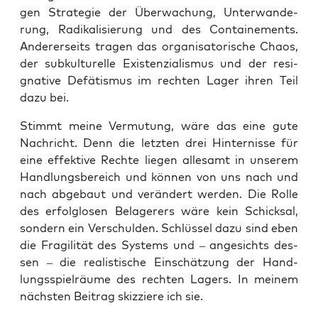
gen Stra­te­gie der Über­wa­chung, Unter­wan­de­
rung, Radi­ka­li­sie­rung und des Con­tai­ne­ments.
Ande­rer­seits tra­gen das orga­ni­sa­to­ri­sche Cha­os,
der sub­kul­tu­rel­le Exis­ten­zia­lis­mus und der resi­
gna­ti­ve Defä­tis­mus im rech­ten Lager ihren Teil
dazu bei.
Stimmt mei­ne Ver­mu­tung, wäre das eine gute
Nach­richt. Denn die letz­ten drei Hin­ter­nis­se für
eine effek­ti­ve Rech­te lie­gen alle­samt in unse­rem
Hand­lungs­be­reich und kön­nen von uns nach und
nach abge­baut und ver­än­dert wer­den. Die Rol­le
des erfolg­lo­sen Bela­ge­rers wäre kein Schick­sal,
son­dern ein Ver­schul­den. Schlüs­sel dazu sind eben
die Fra­gi­li­tät des Sys­tems und – ange­sichts des­
sen – die rea­lis­ti­sche Ein­schät­zung der Hand­
lungs­spiel­räu­me des rech­ten Lagers. In mei­nem
nächs­ten Bei­trag skiz­zie­re ich sie.