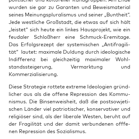
wur­den sie gar zu Garan­ten und Beweis­ma­te­ri­al
sei­nes Mei­nungs­plu­ra­lis­mus und sei­ner „Bunt­heit“.
Jede west­li­che Groß­stadt, die etwas auf sich hält
„leis­tet“ sich heu­te ein lin­kes Haus­pro­jekt, wie ein
feu­da­ler Schloß­herr eine Schmuck-Ere­mi­ta­ge.
Das Erfolgs­re­zept der sys­te­mi­schen „Anti­fra­gi­li­
tät“ lau­tet: maxi­ma­le Dul­dung durch ideo­lo­gi­sche
Indif­fe­renz bei gleich­zei­tig maxi­ma­ler Wohl­
stands­stei­ge­rung, Ver­mark­tung und
Kommerzialisierung.
Die­se Stra­te­gie rot­te­te extre­me Ideo­lo­gien gründ­
li­cher aus als die offe­ne Repres­si­on des Kom­mu­
nis­mus. Die Bin­sen­weis­heit, daß die post­so­wje­ti­
schen Län­der viel patrio­ti­scher, kon­ser­va­ti­ver und
reli­giö­ser sind, als der libe­ra­le Wes­ten, beruht auf
der Fra­gi­li­tät und der damit ver­bun­de­nen off­fe­
nen Repres­si­on des Sozialismus.