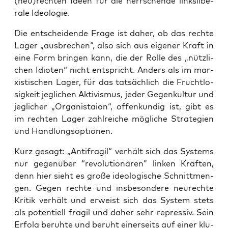
(neu)rechten Ideen für die herr­schen­de links­li­be­
ra­le Ideo­lo­gie.
Die ent­schei­den­de Fra­ge ist daher, ob das rech­te
Lager „aus­bre­chen“, also sich aus eige­ner Kraft in
eine Form brin­gen kann, die der Rol­le des „nütz­li­
chen Idio­ten“ nicht ent­spricht. Anders als im mar­
xis­ti­schen Lager, für das tat­säch­lich die Frucht­lo­
sig­keit jeg­li­chen Akti­vis­mus, jeder Gegen­kul­tur und
jeg­li­cher „Orga­ni­s­taion“, offen­kun­dig ist, gibt es
im rech­ten Lager zahl­rei­che mög­li­che Stra­te­gien
und Handlungsoptionen.
Kurz gesagt: „Anti­fra­gil“ ver­hält sich das Sys­tems
nur gegen­über “revo­lu­tio­nä­ren” lin­ken Kräf­ten,
denn hier sieht es gro­ße ideo­lo­gi­sche Schnitt­men­
gen. Gegen rech­te und ins­be­son­de­re neu­rech­te
Kri­tik ver­hält und erweist sich das Sys­tem stets
als poten­ti­ell fra­gil und daher sehr repres­siv. Sein
Erfolg beruh­te und beruht einer­seits auf einer klu­