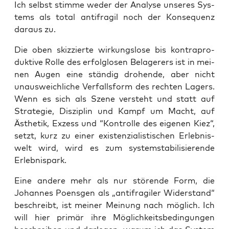
Ich selbst stim­me weder der Ana­ly­se unse­res Sys­
tems als total anti­fra­gil noch der Kon­se­quenz
dar­aus zu.
Die oben skiz­zier­te wir­kungs­lo­se bis kon­tra­pro­
duk­ti­ve Rol­le des erfolg­lo­sen Bela­ge­rers ist in mei­
nen Augen eine stän­dig dro­hen­de, aber nicht
unaus­weich­li­che Ver­falls­form des rech­ten Lagers.
Wenn es sich als Sze­ne ver­steht und statt auf
Stra­te­gie, Dis­zi­plin und Kampf um Macht, auf
Ästhe­tik, Exzess und “Kon­trol­le des eige­nen Kiez“,
setzt, kurz zu einer exis­ten­zia­lis­ti­schen Erleb­nis­
welt wird, wird es zum sys­tem­sta­bi­li­sie­ren­de
Erlebnispark.
Eine ande­re mehr als nur stö­ren­de Form, die
Johan­nes Poens­gen als „anti­fra­gi­ler Wider­stand“
beschreibt, ist mei­ner Mei­nung nach mög­lich. Ich
will hier pri­mär ihre Mög­lich­keits­be­din­gun­gen