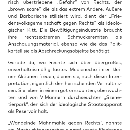
risch über­trie­be­ne „Gefahr“ von Rechts, der
„brown sca­re“, die als das extrem Ande­re, Äuße­re
und Bar­ba­ri­sche sti­li­siert wird, dient der „Frie­
dens­volks­ge­mein­schaft gegen Rechts“ als ideo­lo­
gi­scher Kitt. Die Bewäl­ti­gungs­in­dus­trie braucht
ihre rechts­extre­men Schmuck­ere­mi­ten als
Anschau­ungs­ma­te­ri­al, eben­so wie die das Polit­
kar­tell sie als Abschre­ckungs­ob­jek­te benötigt.
Gera­de da, wo Rech­te sich über über­gro­ßes,
unver­hält­nis­mä­ßig lau­tes Medi­en­echo ihrer klei­
nen Aktio­nen freu­en, die­nen sie, nach die­ser Inter­
pre­ta­ti­on, eigent­lich den herr­schen­den Ver­hält­nis­
sen. Sie leben in einem gut umzäun­ten, über­wach­
ten und von V‑Männern durch­seuch­ten „Sze­ne­
tier­park”, den sich der ideo­lo­gi­sche Staats­ap­pa­rat
als Reser­voir hält.
„Wan­deln­de Mahn­mah­le gegen Rechts“, nann­te
ein Nach­rich­ten­spre­cher ein­mal rech­te Skin­heads