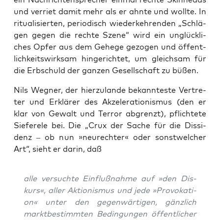
und ver­riet damit mehr als er ahn­te und woll­te. In
ritua­li­sier­ten, peri­odisch wie­der­keh­ren­den „Schlä­
gen gegen die rech­te Sze­ne“ wird ein unglück­li­
ches Opfer aus dem Gehe­ge gezo­gen und öffent­
lich­keits­wirk­sam hin­ge­rich­tet, um gleich­sam für
die Erb­schuld der gan­zen Gesell­schaft zu büßen.
Nils Weg­ner, der hier­zu­lan­de bekann­tes­te Ver­tre­
ter und Erklä­rer des Akze­le­ra­tio­nis­mus (den er
klar von Gewalt und Ter­ror abgrenzt), pflich­te­te
Sie­fe­r­ele bei. Die „Crux der Sache für die Dis­si­
denz – ob nun »neu­rech­ter« oder sonst­wel­cher
Art“, sieht er dar­in, daß
alle ver­such­te Ein­fluß­nah­me auf »den Dis­
kurs«, aller Aktio­nis­mus und jede »Pro­vo­ka­ti­
on« unter den gegen­wär­ti­gen, gänz­lich
markt­be­stimm­ten Bedin­gun­gen öffent­li­cher