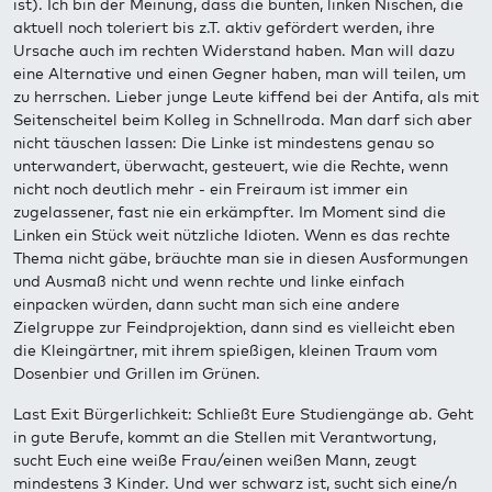
ist). Ich bin der Meinung, dass die bunten, linken Nischen, die
aktuell noch toleriert bis z.T. aktiv gefördert werden, ihre
Ursache auch im rechten Widerstand haben. Man will dazu
eine Alternative und einen Gegner haben, man will teilen, um
zu herrschen. Lieber junge Leute kiffend bei der Antifa, als mit
Seitenscheitel beim Kolleg in Schnellroda. Man darf sich aber
nicht täuschen lassen: Die Linke ist mindestens genau so
unterwandert, überwacht, gesteuert, wie die Rechte, wenn
nicht noch deutlich mehr - ein Freiraum ist immer ein
zugelassener, fast nie ein erkämpfter. Im Moment sind die
Linken ein Stück weit nützliche Idioten. Wenn es das rechte
Thema nicht gäbe, bräuchte man sie in diesen Ausformungen
und Ausmaß nicht und wenn rechte und linke einfach
einpacken würden, dann sucht man sich eine andere
Zielgruppe zur Feindprojektion, dann sind es vielleicht eben
die Kleingärtner, mit ihrem spießigen, kleinen Traum vom
Dosenbier und Grillen im Grünen.
Last Exit Bürgerlichkeit: Schließt Eure Studiengänge ab. Geht
in gute Berufe, kommt an die Stellen mit Verantwortung,
sucht Euch eine weiße Frau/einen weißen Mann, zeugt
mindestens 3 Kinder. Und wer schwarz ist, sucht sich eine/n