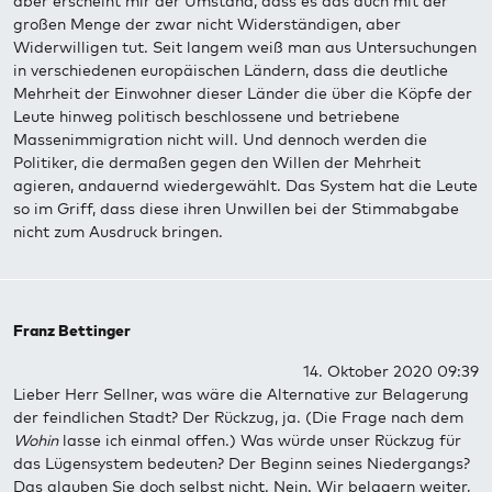
aber erscheint mir der Umstand, dass es das auch mit der
großen Menge der zwar nicht Widerständigen, aber
Widerwilligen tut. Seit langem weiß man aus Untersuchungen
in verschiedenen europäischen Ländern, dass die deutliche
Mehrheit der Einwohner dieser Länder die über die Köpfe der
Leute hinweg politisch beschlossene und betriebene
Massenimmigration nicht will. Und dennoch werden die
Politiker, die dermaßen gegen den Willen der Mehrheit
agieren, andauernd wiedergewählt. Das System hat die Leute
so im Griff, dass diese ihren Unwillen bei der Stimmabgabe
nicht zum Ausdruck bringen.
Franz Bettinger
14. Oktober 2020 09:39
Lieber Herr Sellner, was wäre die Alternative zur Belagerung
der feindlichen Stadt? Der Rückzug, ja. (Die Frage nach dem
Wohin
lasse ich einmal offen.) Was würde unser Rückzug für
das Lügensystem bedeuten? Der Beginn seines Niedergangs?
Das glauben Sie doch selbst nicht. Nein. Wir belagern weiter,