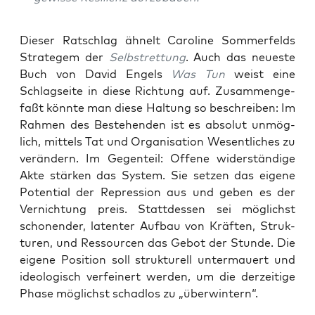
Die­ser Rat­schlag ähnelt Caro­li­ne Som­mer­felds
Stra­te­gem der
Selbst­ret­tung
. Auch das neu­es­te
Buch von David Engels
Was Tun
weist eine
Schlag­sei­te in die­se Rich­tung auf. Zusam­men­ge­
faßt könn­te man die­se Hal­tung so beschrei­ben: Im
Rah­men des Bestehen­den ist es abso­lut unmög­
lich, mit­tels Tat und Orga­ni­sa­ti­on Wesent­li­ches zu
ver­än­dern. Im Gegen­teil: Offe­ne wider­stän­di­ge
Akte stär­ken das Sys­tem. Sie set­zen das eige­ne
Poten­ti­al der Repres­si­on aus und geben es der
Ver­nich­tung preis. Statt­des­sen sei mög­lichst
scho­nen­der, laten­ter Auf­bau von Kräf­ten, Struk­
tu­ren, und Res­sour­cen das Gebot der Stun­de. Die
eige­ne Posi­ti­on soll struk­tu­rell unter­mau­ert und
ideo­lo­gisch ver­fei­nert wer­den, um die der­zei­ti­ge
Pha­se mög­lichst schad­los zu „über­win­tern“.