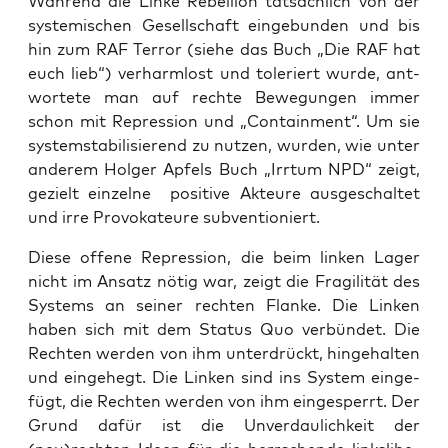
Wäh­rend die Lin­ke Rebel­li­on tat­säch­lich von der
sys­te­mi­schen Gesell­schaft ein­ge­bun­den und bis
hin zum RAF Ter­ror (sie­he das Buch „Die RAF hat
euch lieb“) ver­harm­lost und tole­riert wur­de, ant­
wor­te­te man auf rech­te Bewe­gun­gen immer
schon mit Repres­si­on und „Con­tain­ment“. Um sie
sys­tem­sta­bi­li­sie­rend zu nut­zen, wur­den, wie unter
ande­rem Hol­ger Apfels Buch „Irr­tum NPD“ zeigt,
gezielt ein­zel­ne posi­ti­ve Akteu­re aus­ge­schal­tet
und irre Pro­vo­ka­teu­re subventioniert.
Die­se offe­ne Repres­si­on, die beim lin­ken Lager
nicht im Ansatz nötig war, zeigt die Fra­gi­li­tät des
Sys­tems an sei­ner rech­ten Flan­ke. Die Lin­ken
haben sich mit dem Sta­tus Quo ver­bün­det. Die
Rech­ten wer­den von ihm unter­drückt, hin­ge­hal­ten
und ein­ge­hegt. Die Lin­ken sind ins Sys­tem ein­ge­
fügt, die Rech­ten wer­den von ihm ein­ge­sperrt. Der
Grund dafür ist die Unver­dau­lich­keit der