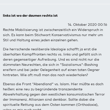
links ist wo der daumen rechts ist
14. Oktober 2020 00:16
Rechte Mobilisierung ist zwischenzeitlich ein Widerspruch in
sich. Es kann beim Stichwort Konservativismus nur mehr um
Stil und Haltung eines jeden einzelnen gehen.
Die herrschende neoliberale Ideologie schafft ja erst die
überholten Kampffronten rechts vs. links und gefällt sich in
deren gegenseitiger Aufreibung. Und es sind nicht nur die
dümmsten Neurechten, die sich in "Sozialismus"-Bashing
ereifern und bei jeder Gelegenheit auf einen toten Gegner
hintreten. Wie oft muß man das noch wiederholen?
Ebenso die Front "Abendland" vs. Islam. Hier müßte es doch
heißen: eine neu zu begründende transzendente
Abwehrhaltung gegen den westlichen konsumistischen Terror
der Immanenz. Allianzen sind denkbar. Sollte dabei die
spirituelle Rettung aus dem Osten kommen (Orthodoxie),
wäre es mir auch recht.