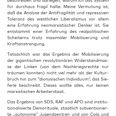
beschrei­ben und dar­le­gen, war­um ich das Sys­tem
für durch­aus fra­gil hal­te. Mei­ne Ver­mu­tung ist,
daß die Ana­ly­se der Anti­fra­gi­li­tät und repres­si­ven
Tole­ranz des west­li­chen Libe­ra­lis­mus vor allem
eine Erfah­rung neo­mar­xis­ti­scher Den­ker ist. Sie
ent­stammt einer Erfah­rung des real­po­li­ti­schen
Schei­terns trotz maxi­ma­ler Mobi­li­sie­rung und
Kraftanstrengung.
Tat­säch­lich war das Ergeb­nis der Mobi­li­sie­rung
der gigan­ti­schen revo­lu­tio­nä­ren Wider­stand­mas­
se der Lin­ken (von dem Nach­kriegs­rech­te nur
träu­men konn­ten) nicht viel mehr als der Kul­tur­
bruch hin zum “dio­ny­si­schen Indi­vi­du­um“, das Sie­
fer­le beschreibt. Die­ses woll­te alles, nur kei­nen
mar­xis­ti­schen Arbeiterstaat.
Das Ergeb­nis von SDS, RAF und APO sind insti­tu­
tio­na­li­sier­te Demo­ri­tua­le, staat­lich sub­ven­tio­nier­
te „auto­no­me“ Jugend­zen­tren und von Cola und