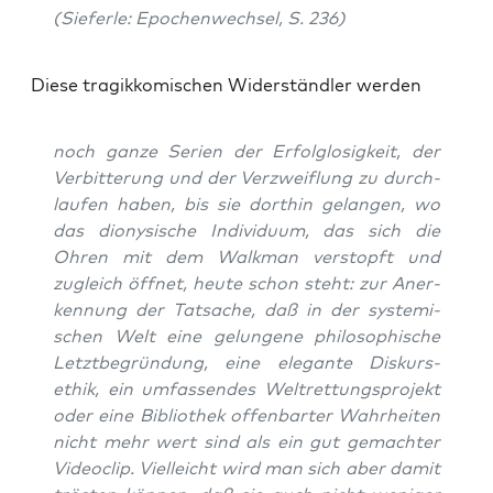
(Sie­fer­le: Epo­chen­wech­sel, S. 236)
Die­se tra­gik­ko­mi­schen Wider­ständ­ler werden
noch gan­ze Seri­en der Erfolg­lo­sig­keit, der
Ver­bit­te­rung und der Ver­zweif­lung zu durch­
lau­fen haben, bis sie dort­hin gelan­gen, wo
das dio­ny­si­sche Indi­vi­du­um, das sich die
Ohren mit dem Walk­man ver­stopft und
zugleich öff­net, heu­te schon steht: zur Aner­
ken­nung der Tat­sa­che, daß in der sys­te­mi­
schen Welt eine gelun­ge­ne phi­lo­so­phi­sche
Letzt­be­grün­dung, eine ele­gan­te Dis­kurs­
ethik, ein umfas­sen­des Welt­ret­tungs­pro­jekt
oder eine Biblio­thek offen­bar­ter Wahr­hei­ten
nicht mehr wert sind als ein gut gemach­ter
Video­clip. Viel­leicht wird man sich aber damit