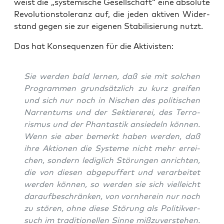
weist die „sys­te­mi­sche Gesell­schaft“ eine abso­lu­te
Revo­lu­ti­ons­to­le­ranz auf, die jeden akti­ven Wider­
stand gegen sie zur eige­nen Sta­bi­li­sie­rung nutzt.
Das hat Kon­se­quen­zen für die Aktivisten:
Sie wer­den bald ler­nen, daß sie mit sol­chen
Pro­gram­men grund­sätz­lich zu kurz grei­fen
und sich nur noch in Nischen des poli­ti­schen
Nar­ren­tums und der Sek­tie­re­rei, des Ter­ro­
ris­mus und der Phan­tas­tik ansie­deln kön­nen.
Wenn sie aber bemerkt haben wer­den, daß
ihre Aktio­nen die Sys­te­me nicht mehr errei­
chen, son­dern ledig­lich Stö­run­gen anrich­ten,
die von die­sen abge­puf­fert und ver­ar­bei­tet
wer­den kön­nen, so wer­den sie sich viel­leicht
dar­auf­be­schrän­ken, von vorn­her­ein nur noch
zu stö­ren, ohne die­se Stö­rung als Poli­tik­ver­
such im tra­di­tio­nel­len Sin­ne miß­zu­ver­ste­hen.