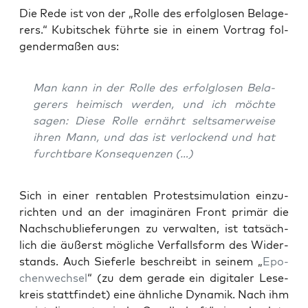
Die Rede ist von der „Rol­le des erfolg­lo­sen Bela­ge­
rers.“ Kubit­schek führ­te sie in einem Vor­trag fol­
gen­der­ma­ßen aus:
Man kann in der Rol­le des erfolg­lo­sen Bela­
ge­rers hei­misch wer­den, und ich möch­te
sagen: Die­se Rol­le ernährt selt­sa­mer­wei­se
ihren Mann, und das ist ver­lo­ckend und hat
furcht­ba­re Konsequenzen (…)
Sich in einer ren­ta­blen Pro­test­si­mu­la­ti­on ein­zu­
rich­ten und an der ima­gi­nä­ren Front pri­mär die
Nach­schub­lie­fe­run­gen zu ver­wal­ten, ist tat­säch­
lich die äußerst mög­li­che Ver­falls­form des Wider­
stands. Auch Sie­fer­le beschreibt in sei­nem „
Epo­
chen­wech­sel
“ (zu dem gera­de ein digi­ta­ler Lese­
kreis statt­fin­det) eine ähn­li­che Dyna­mik. Nach ihm