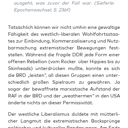
aus­geht, was zuvor der Fall war. (Sie­fer­le:
Epo­chen­wech­sel, S. 236f)
Tat­säch­lich kön­nen wir nicht umhin eine gewal­ti­ge
Fähig­keit des west­lich-libe­ra­len Wohl­fahrts­staa­
tes zur Ein­bin­dung, Kom­mer­zia­li­sie­rung und Nutz­
bar­ma­chung extre­mis­ti­scher Bewe­gun­gen fest­
stel­len. Wäh­rend die fra­gi­le DDR jede Form einer
offe­nen Rebel­li­on (vom Rocker über Hip­pies bis zu
Skin­heads) unter­drü­cken muß­te, konn­te es sich
die BRD „leis­ten“, all die­sen Grup­pen einen unter­
schied­lich gro­ßen Spiel­raum zu gewäh­ren. Ja
sogar der bewaff­ne­te mar­xis­ti­sche Auf­stand der
RAF in der BRD und der „wea­ther­men“ in den USA
änder­te nichts an die­ser Permissivität.
Der west­li­che Libe­ra­lis­mus dul­de­te mit müt­ter­li­
cher Lang­mut die extre­mis­ti­schen Bock­sprün­ge
poli­ti­scher und kul­tu­rel­ler Rand­grup­pen. Am Ende