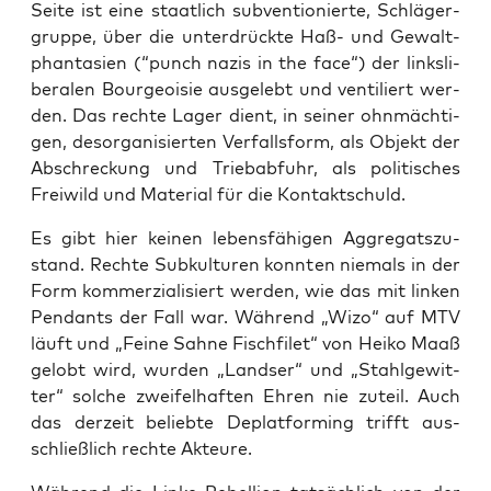
Sei­te ist eine staat­lich sub­ven­tio­nier­te, Schlä­ger­
grup­pe, über die unter­drück­te Haß- und Gewalt­
phan­ta­sien (“punch nazis in the face“) der links­li­
be­ra­len Bour­geoi­sie aus­ge­lebt und ven­ti­liert wer­
den. Das rech­te Lager dient, in sei­ner ohn­mäch­ti­
gen, des­or­ga­ni­sier­ten Ver­falls­form, als Objekt der
Abschre­ckung und Trieb­ab­fuhr, als poli­ti­sches
Frei­wild und Mate­ri­al für die Kontaktschuld.
Es gibt hier kei­nen lebens­fä­hi­gen Aggre­gats­zu­
stand. Rech­te Sub­kul­tu­ren konn­ten nie­mals in der
Form kom­mer­zia­li­siert wer­den, wie das mit lin­ken
Pen­dants der Fall war. Wäh­rend „Wizo“ auf MTV
läuft und „Fei­ne Sah­ne Fisch­fi­let“ von Hei­ko Maaß
gelobt wird, wur­den „Land­ser“ und „Stahl­ge­wit­
ter“ sol­che zwei­fel­haf­ten Ehren nie zuteil. Auch
das der­zeit belieb­te Deplat­forming trifft aus­
schließ­lich rech­te Akteure.