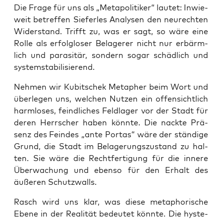
Die Fra­ge für uns als „Meta­po­li­ti­ker“ lau­tet: Inwie­
weit betref­fen Sie­fer­les Ana­ly­sen den neu­rech­ten
Wider­stand. Trifft zu, was er sagt, so wäre eine
Rol­le als erfolg­lo­ser Bela­ge­rer nicht nur erbärm­
lich und para­si­tär, son­dern sogar schäd­lich und
systemstabilisierend.
Neh­men wir Kubit­schek Meta­pher beim Wort und
über­le­gen uns, wel­chen Nut­zen ein offen­sicht­lich
harm­lo­ses, feind­li­ches Feld­la­ger vor der Stadt für
deren Herr­scher haben könn­te. Die nack­te Prä­
senz des Fein­des „ante Por­tas“ wäre der stän­di­ge
Grund, die Stadt im Bela­ge­rungs­zu­stand zu hal­
ten. Sie wäre die Recht­fer­ti­gung für die inne­re
Über­wa­chung und eben­so für den Erhalt des
äuße­ren Schutzwalls.
Rasch wird uns klar, was die­se meta­pho­ri­sche
Ebe­ne in der Rea­li­tät bedeu­tet könn­te. Die hys­te­