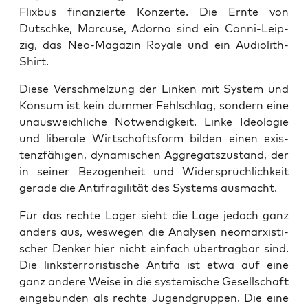
Flix­bus finan­zier­te Kon­zer­te. Die Ern­te von
Dutsch­ke, Mar­cu­se, Ador­no sind ein Con­ni-Leip­
zig, das Neo-Maga­zin Roya­le und ein Audiolith-
Shirt.
Die­se Ver­schmel­zung der Lin­ken mit Sys­tem und
Kon­sum ist kein dum­mer Fehl­schlag, son­dern eine
unaus­weich­li­che Not­wen­dig­keit. Lin­ke Ideo­lo­gie
und libe­ra­le Wirt­schafts­form bil­den einen exis­
tenz­fä­hi­gen, dyna­mi­schen Aggre­gats­zu­stand, der
in sei­ner Bezo­gen­heit und Wider­sprüch­lich­keit
gera­de die Anti­fra­gi­li­tät des Sys­tems ausmacht.
Für das rech­te Lager sieht die Lage jedoch ganz
anders aus, wes­we­gen die Ana­ly­sen neo­mar­xis­ti­
scher Den­ker hier nicht ein­fach über­trag­bar sind.
Die links­ter­ro­ris­ti­sche Anti­fa ist etwa auf eine
ganz ande­re Wei­se in die sys­te­mi­sche Gesell­schaft
ein­ge­bun­den als rech­te Jugend­grup­pen. Die eine