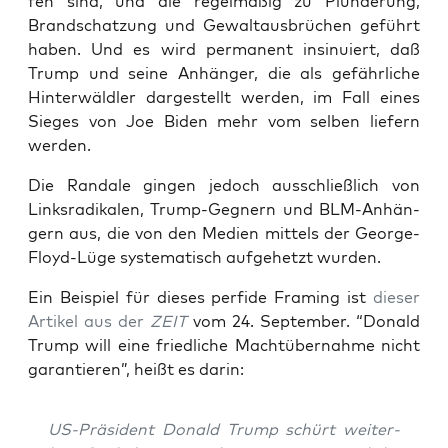
fen sind, und die regel­mä­ßig zu Plün­de­rung,
Brand­schat­zung und Gewalt­aus­brü­chen geführt
haben. Und es wird per­ma­nent insi­nu­iert, daß
Trump und sei­ne Anhän­ger, die als gefähr­li­che
Hin­ter­wäld­ler dar­ge­stellt wer­den, im Fall eines
Sie­ges von Joe Biden mehr vom sel­ben lie­fern
werden.
Die Ran­da­le gin­gen jedoch aus­schließ­lich von
Links­ra­di­ka­len, Trump-Geg­nern und BLM-Anhän­
gern aus, die von den Medi­en mit­tels der Geor­ge-
Floyd-Lüge sys­te­ma­tisch auf­ge­hetzt wurden.
Ein Bei­spiel für die­ses per­fi­de Framing ist
die­ser
Arti­kel aus der
ZEIT
vom 24. Sep­tem­ber. “Donald
Trump will eine fried­li­che Macht­über­nah­me nicht
garan­tie­ren”, heißt es darin:
US-Prä­si­dent Donald Trump schürt wei­ter­