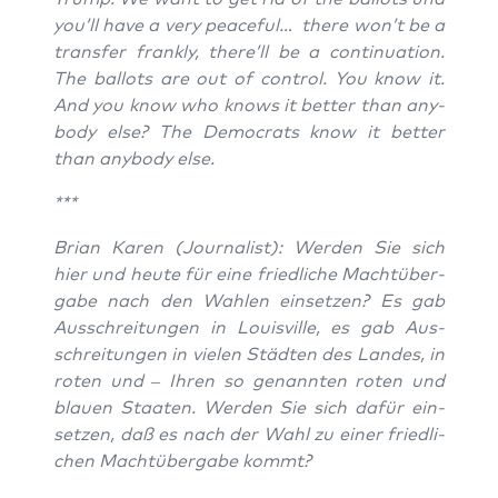
you’ll have a very peaceful… the­re won’t be a
trans­fer frank­ly, the­re’ll be a con­ti­nua­tion.
The bal­lots are out of con­trol. You know it.
And you know who knows it bet­ter than any­
bo­dy else? The Demo­crats know it bet­ter
than any­bo­dy else.
***
Bri­an Karen (Jour­na­list): Wer­den Sie sich
hier und heu­te für eine fried­li­che Macht­über­
ga­be nach den Wah­len ein­set­zen? Es gab
Aus­schrei­tun­gen in Louis­ville, es gab Aus­
schrei­tun­gen in vie­len Städ­ten des Lan­des, in
roten und – Ihren so genann­ten roten und
blau­en Staa­ten. Wer­den Sie sich dafür ein­
set­zen, daß es nach der Wahl zu einer fried­li­
chen Macht­über­ga­be kommt?