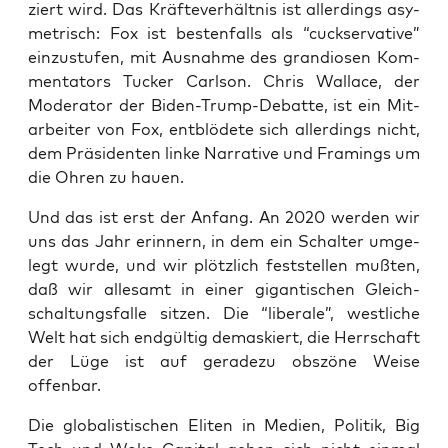
ziert wird. Das Kräf­te­ver­hält­nis ist aller­dings asy­
m­e­trisch: Fox ist bes­ten­falls als “cuck­ser­va­ti­ve”
ein­zu­stu­fen, mit Aus­nah­me des gran­dio­sen Kom­
men­ta­tors Tucker Carlson. Chris Wal­lace, der
Mode­ra­tor der Biden-Trump-Debat­te, ist ein Mit­
ar­bei­ter von Fox, ent­blö­de­te sich aller­dings nicht,
dem Prä­si­den­ten lin­ke Nar­ra­ti­ve und Framings um
die Ohren zu hauen.
Und das ist erst der Anfang. An 2020 wer­den wir
uns das Jahr erin­nern, in dem ein Schal­ter umge­
legt wur­de, und wir plötz­lich fest­stel­len muß­ten,
daß wir alle­samt in einer gigan­ti­schen Gleich­
schal­tungs­fal­le sit­zen. Die “libe­ra­le”, west­li­che
Welt hat sich end­gül­tig demas­kiert, die Herr­schaft
der Lüge ist auf gera­de­zu obs­zö­ne Wei­se
offenbar.
Die glo­ba­lis­ti­schen Eli­ten in Medi­en, Poli­tik, Big