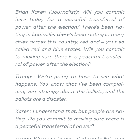
Bri­an Karen (Jour­na­list): Will you com­mit
here today for a peaceful trans­fer­ral of
power after the elec­tion? There’s been rio­
ting in Louis­ville, there’s been rio­ting in many
cities across this coun­try, red and – your so
cal­led red and blue sta­tes. Will you com­mit
to making sure the­re is a peaceful trans­fer­
ral of power after the election?
Trumps: We’re going to have to see what
hap­pens. You know that I’ve been com­plai­
ning very stron­gly about the bal­lots, and the
bal­lots are a disaster.
Karen: I under­stand that, but peo­p­le are rio­
ting. Do you com­mit to making sure the­re is
a peaceful trans­fer­ral of power?
Trump: We want to get rid of the bal­lots und