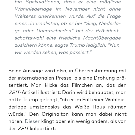
hin Spe­ku­la­tio­nen, dass er eine mög­li­che
Wahl­nie­der­la­ge im Novem­ber nicht ohne
Wei­te­res aner­ken­nen wür­de. Auf die Fra­ge
eines Jour­na­lis­ten, ob er bei “Sieg, Nie­der­la­
ge oder Unent­schie­den” bei der Prä­si­dent­
schafts­wahl eine fried­li­che Macht­über­ga­be
zusi­chern kön­ne, sag­te Trump ledig­lich: “Nun,
wir wer­den sehen, was passiert.”
Sei­ne Aus­sa­ge wird also, in Über­ein­stim­mung mit
der inter­na­tio­na­len Pres­se, als eine Dro­hung prä­
sen­tiert. Man kli­cke das Film­chen an, das den
ZEIT
-Arti­kel illus­triert: Dar­in wird behaup­tet, man
hät­te Trump gefragt, “ob er im Fall einer Wahl­nie­
der­la­ge umstands­los das Wei­ße Haus räu­men
wür­de.” Den Ori­gi­nal­ton kann man dabei nicht
hören.
Die­ser
klingt aber ein wenig anders, als von
der
ZEIT
kolportiert: