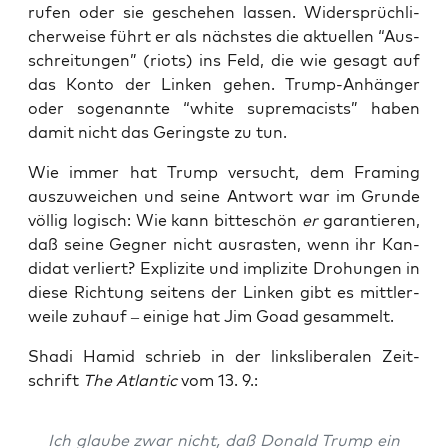
ru­fen oder sie gesche­hen las­sen. Wider­sprüch­li­
cher­wei­se führt er als nächs­tes die aktu­el­len “Aus­
schrei­tun­gen” (riots) ins Feld, die wie gesagt auf
das Kon­to der Lin­ken gehen. Trump-Anhän­ger
oder soge­nann­te “white supre­macists” haben
damit nicht das Gerings­te zu tun.
Wie immer hat Trump ver­sucht, dem Framing
aus­zu­wei­chen und sei­ne Ant­wort war im Grun­de
völ­lig logisch: Wie kann bit­te­schön
er
garan­tie­ren,
daß sei­ne Geg­ner nicht aus­ras­ten, wenn ihr Kan­
di­dat ver­liert? Expli­zi­te und impli­zi­te Dro­hun­gen in
die­se Rich­tung sei­tens der Lin­ken gibt es mitt­ler­
wei­le zuhauf – eini­ge hat Jim Goad gesammelt.
Shadi Hamid schrieb in der links­li­be­ra­len Zeit­
schrift
The Atlan­tic
vom 13. 9.:
Ich glau­be zwar nicht, daß Donald Trump ein