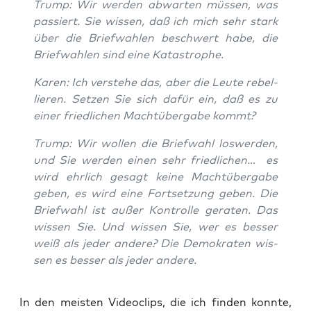
Trump: Wir wer­den abwar­ten müs­sen, was
pas­siert. Sie wis­sen, daß ich mich sehr stark
über die Brief­wah­len beschwert habe, die
Brief­wah­len sind eine Katastrophe.
Karen: Ich ver­ste­he das, aber die Leu­te rebel­
lie­ren. Set­zen Sie sich dafür ein, daß es zu
einer fried­li­chen Macht­über­ga­be kommt?
Trump: Wir wol­len die Brief­wahl los­wer­den,
und Sie wer­den einen sehr fried­li­chen… es
wird ehr­lich gesagt kei­ne Macht­über­ga­be
geben, es wird eine Fort­set­zung geben. Die
Brief­wahl ist außer Kon­trol­le gera­ten. Das
wis­sen Sie. Und wis­sen Sie, wer es bes­ser
weiß als jeder ande­re? Die Demo­kra­ten wis­
sen es bes­ser als jeder andere.
In den meis­ten Video­clips, die ich fin­den konn­te,