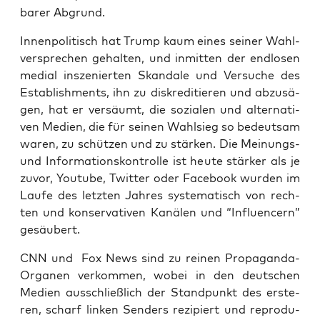
ba­rer Abgrund.
Innen­po­li­tisch hat Trump kaum eines sei­ner Wahl­
ver­spre­chen gehal­ten, und inmit­ten der end­lo­sen
medi­al insze­nier­ten Skan­da­le und Ver­su­che des
Estab­lish­ments, ihn zu dis­kre­di­tie­ren und abzu­sä­
gen, hat er ver­säumt, die sozia­len und alter­na­ti­
ven Medi­en, die für sei­nen Wahl­sieg so bedeut­sam
waren, zu schüt­zen und zu stär­ken. Die Mei­nungs-
und Infor­ma­ti­ons­kon­trol­le ist heu­te stär­ker als je
zuvor, You­tube, Twit­ter oder Face­book wur­den im
Lau­fe des letz­ten Jah­res sys­te­ma­tisch von rech­
ten und kon­ser­va­ti­ven Kanä­len und “Influen­cern”
gesäubert.
CNN und Fox News sind zu rei­nen Pro­pa­gan­da-
Orga­nen ver­kom­men, wobei in den deut­schen
Medi­en aus­schließ­lich der Stand­punkt des ers­te­
ren, scharf lin­ken Sen­ders rezi­piert und repro­du­