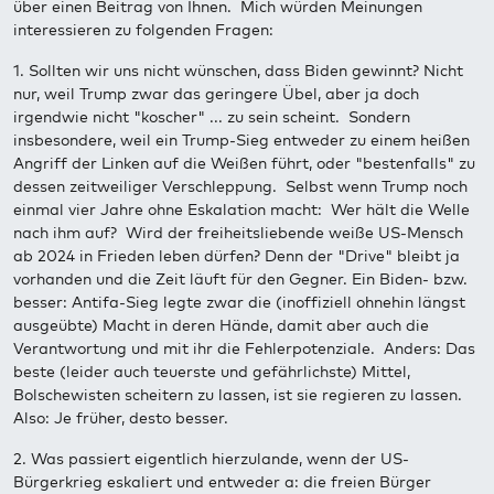
über einen Beitrag von Ihnen. Mich würden Meinungen
interessieren zu folgenden Fragen:
1. Sollten wir uns nicht wünschen, dass Biden gewinnt? Nicht
nur, weil Trump zwar das geringere Übel, aber ja doch
irgendwie nicht "koscher" ... zu sein scheint. Sondern
insbesondere, weil ein Trump-Sieg entweder zu einem heißen
Angriff der Linken auf die Weißen führt, oder "bestenfalls" zu
dessen zeitweiliger Verschleppung. Selbst wenn Trump noch
einmal vier Jahre ohne Eskalation macht: Wer hält die Welle
nach ihm auf? Wird der freiheitsliebende weiße US-Mensch
ab 2024 in Frieden leben dürfen? Denn der "Drive" bleibt ja
vorhanden und die Zeit läuft für den Gegner. Ein Biden- bzw.
besser: Antifa-Sieg legte zwar die (inoffiziell ohnehin längst
ausgeübte) Macht in deren Hände, damit aber auch die
Verantwortung und mit ihr die Fehlerpotenziale. Anders: Das
beste (leider auch teuerste und gefährlichste) Mittel,
Bolschewisten scheitern zu lassen, ist sie regieren zu lassen.
Also: Je früher, desto besser.
2. Was passiert eigentlich hierzulande, wenn der US-
Bürgerkrieg eskaliert und entweder a: die freien Bürger