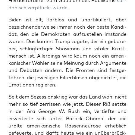
Her­aus­for­de­rer zum Gau­di­um des Publi­kums
sar­
do­nisch zer­pflückt wurde.
Biden ist alt, farb­los und unar­ti­ku­liert, aber
bezeich­nen­der­wei­se immer noch der bes­te Kan­di­
dat, den die Demo­kra­ten auf­zu­stel­len imstan­de
waren. Das kommt Trump zugu­te, der ein gebo­re­
ner, schlag­fer­ti­ger Show­man und vita­ler Kraft­
mensch ist. Aller­dings wird kaum noch ein ame­ri­
ka­ni­scher Wäh­ler sei­ne Mei­nung durch Argu­men­te
und Debat­ten ändern. Die Fron­ten sind fest­ge­
fah­ren, die jewei­li­gen Fil­ter­bla­sen abge­dich­tet, die
Emo­tio­nen regieren.
Seit dem Sezes­si­ons­krieg war das Land wohl nicht
mehr so tief zer­ris­sen wie jetzt. Die­ser Riß setz­te
in der Ära Geor­ge W. Bush ein, ver­tief­te und
erwei­ter­te sich unter Barack Oba­ma, der die
uralte ame­ri­ka­ni­sche Ras­sen­neu­ro­se erheb­lich
befeu­er­te, und klafft heu­te wie ein unüber­brück­