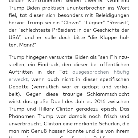
bei­den Kon­tra­hen­ten kei­nen Zwei­fel. Wäh­rend
Trump Biden prak­tisch unun­ter­bro­chen ins Wort
fiel, tat die­ser sich beson­ders mit Belei­di­gun­gen
her­vor: Trump sei ein “Clown”, “Lüg­ner”, “Ras­sist”,
der “schlech­tes­te Prä­si­dent in der Geschich­te der
USA”, und er sol­le doch bit­te “die Klap­pe hal­
ten, Mann!”
Trump hin­ge­gen ver­such­te, Biden als “senil” hin­zu­
stel­len, ein Ein­druck, den die­ser bei öffent­li­chen
Auf­trit­ten in der Tat
aus­ge­spro­chen häu­fig
erweckt,
wenn auch nicht in die­ser spe­zi­fi­schen
Debat­te (ver­mut­lich war er gedopt und ver­ka­
belt). Gegen die­se trau­ri­ge Schlamm­schlacht
wirkt das gro­ße Duell des Jah­res 2016 zwi­schen
Trump und Hil­la­ry Clin­ton gera­de­zu episch. Das
Phä­no­men Trump war damals noch frisch und
unver­braucht, Clin­ton eine mar­kan­te Schur­kin, die
man mit Genuß has­sen konn­te und die von ihrem