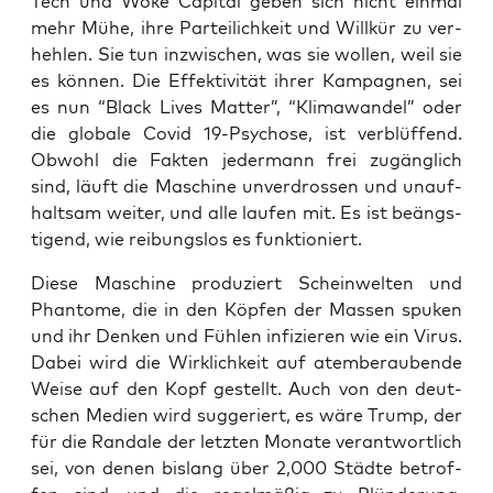
Tech und Woke Capi­tal geben sich nicht ein­mal
mehr Mühe, ihre Par­tei­lich­keit und Will­kür zu ver­
heh­len. Sie tun inzwi­schen, was sie wol­len, weil sie
es kön­nen. Die Effek­ti­vi­tät ihrer Kam­pa­gnen, sei
es nun “Black Lives Mat­ter”, “Kli­ma­wan­del” oder
die glo­ba­le Covid 19-Psy­cho­se, ist ver­blüf­fend.
Obwohl die Fak­ten jeder­mann frei zugäng­lich
sind, läuft die Maschi­ne unver­dros­sen und unauf­
halt­sam wei­ter, und alle lau­fen mit. Es ist beängs­
ti­gend, wie rei­bungs­los es funktioniert.
Die­se Maschi­ne pro­du­ziert Schein­wel­ten und
Phan­to­me, die in den Köp­fen der Mas­sen spu­ken
und ihr Den­ken und Füh­len infi­zie­ren wie ein Virus.
Dabei wird die Wirk­lich­keit auf atem­be­rau­ben­de
Wei­se auf den Kopf gestellt. Auch von den deut­
schen Medi­en wird sug­ge­riert, es wäre Trump, der
für die Ran­da­le der letz­ten Mona­te ver­ant­wort­lich
sei, von denen bis­lang über 2,000 Städ­te betrof­