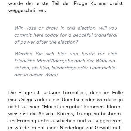
wur­de der ers­te Teil der Fra­ge Karens dreist
weggeschnitten:
Win, lose or draw in this elec­tion, will you
com­mit here today for a peaceful trans­fe­ral
of power after the election?
Wer­den Sie sich hier und heu­te für eine
fried­li­che Macht­über­ga­be nach der Wahl ein­
set­zen, ob Sieg, Nie­der­la­ge oder Unent­schie­
den in die­ser Wahl?
Die Fra­ge ist selt­sam for­mu­liert, denn im Fal­le
eines Sie­ges oder eines Unent­schie­den wür­de es ja
nicht zu einer “Macht­über­ga­be” kom­men. Kla­rer­
wei­se ist die Absicht Karens, Trump ein bestimm­
tes Framing unter­zu­schie­ben und zu sug­ge­rie­ren,
er wür­de im Fall einer Nie­der­la­ge zur Gewalt auf­