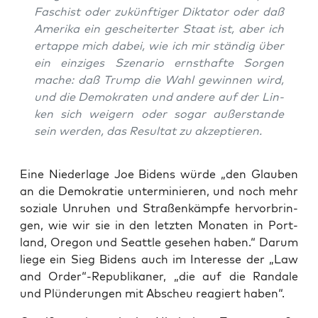
Faschist oder zukünf­ti­ger Dik­ta­tor oder daß
Ame­ri­ka ein geschei­ter­ter Staat ist, aber ich
ertap­pe mich dabei, wie ich mir stän­dig über
ein ein­zi­ges Sze­na­rio ernst­haf­te Sor­gen
mache: daß Trump die Wahl gewin­nen wird,
und die Demo­kra­ten und ande­re auf der Lin­
ken sich wei­gern oder sogar außer­stan­de
sein wer­den, das Resul­tat zu akzeptieren.
Eine Nie­der­la­ge Joe Bidens wür­de „den Glau­ben
an die Demo­kra­tie unter­mi­nie­ren, und noch mehr
sozia­le Unru­hen und Stra­ßen­kämp­fe her­vor­brin­
gen, wie wir sie in den letz­ten Mona­ten in Port­
land, Ore­gon und Seat­tle gese­hen haben.“ Dar­um
lie­ge ein Sieg Bidens auch im Inter­es­se der „Law
and Order“-Republikaner, „die auf die Ran­da­le
und Plün­de­run­gen mit Abscheu reagiert haben“.