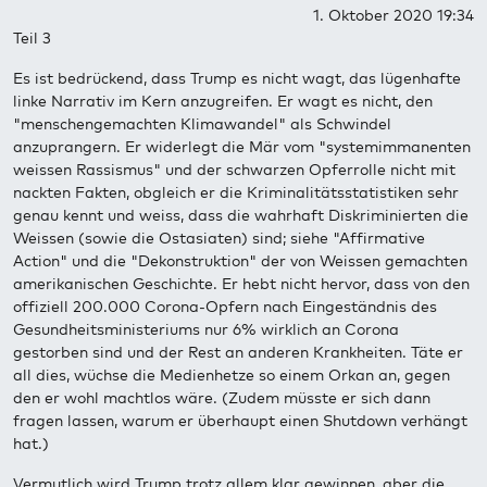
1. Oktober 2020 19:34
Teil 3
Es ist bedrückend, dass Trump es nicht wagt, das lügenhafte
linke Narrativ im Kern anzugreifen. Er wagt es nicht, den
"menschengemachten Klimawandel" als Schwindel
anzuprangern. Er widerlegt die Mär vom "systemimmanenten
weissen Rassismus" und der schwarzen Opferrolle nicht mit
nackten Fakten, obgleich er die Kriminalitätsstatistiken sehr
genau kennt und weiss, dass die wahrhaft Diskriminierten die
Weissen (sowie die Ostasiaten) sind; siehe "Affirmative
Action" und die "Dekonstruktion" der von Weissen gemachten
amerikanischen Geschichte. Er hebt nicht hervor, dass von den
offiziell 200.000 Corona-Opfern nach Eingeständnis des
Gesundheitsministeriums nur 6% wirklich an Corona
gestorben sind und der Rest an anderen Krankheiten. Täte er
all dies, wüchse die Medienhetze so einem Orkan an, gegen
den er wohl machtlos wäre. (Zudem müsste er sich dann
fragen lassen, warum er überhaupt einen Shutdown verhängt
hat.)
Vermutlich wird Trump trotz allem klar gewinnen, aber die