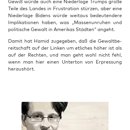
Gewiß wür­de auch eine Nie­der­la­ge Trumps gro­ße
Tei­le des Lan­des in Frus­tra­ti­on stür­zen, aber eine
Nie­der­la­ge Bidens wür­de weit­aus bedeu­ten­de­re
Impli­ka­tio­nen haben, was „Mas­sen­un­ru­hen und
poli­ti­sche Gewalt in Ame­ri­kas Städ­ten“ angeht.
Damit hat Hamid zuge­ge­ben, daß die Gewalt­be­
reit­schaft auf der Lin­ken um etli­ches höher ist als
auf der Rech­ten, und man geht wohl nicht fehl,
wenn man hier einen Unter­ton von Erpres­sung
heraushört.