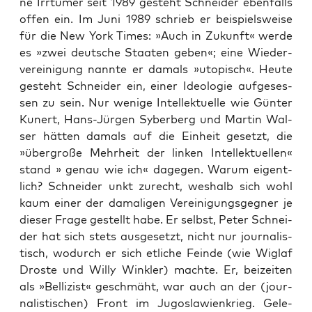
ne Irr­tü­mer seit 1989 gesteht Schnei­der eben­falls
offen ein. Im Juni 1989 schrieb er bei­spiels­wei­se
für die New York Times: »Auch in Zukunft« wer­de
es »zwei deut­sche Staa­ten geben«; eine Wie­der­
ver­ei­ni­gung nann­te er damals »uto­pisch«. Heu­te
gesteht Schnei­der ein, einer Ideo­lo­gie auf­ge­ses­
sen zu sein. Nur weni­ge Intel­lek­tu­el­le wie Gün­ter
Kun­ert, Hans-Jür­gen Syber­berg und ­Mar­tin Wal­
ser hät­ten damals auf die Ein­heit gesetzt, die
»über­gro­ße Mehr­heit der lin­ken Intel­lek­tu­el­len«
stand » genau wie ich« dage­gen. War­um eigent­
lich? Schnei­der unkt zurecht, wes­halb sich wohl
kaum einer der dama­li­gen Ver­ei­ni­gungs­geg­ner je
die­ser Fra­ge gestellt habe. Er selbst, Peter Schnei­
der hat sich stets aus­ge­setzt, nicht nur jour­na­lis­
tisch, wodurch er sich etli­che Fein­de (wie Wiglaf
Dros­te und Wil­ly Wink­ler) mach­te. Er, bei­zei­ten
als »Bel­li­zist« geschmäht, war auch an der (jour­
na­lis­ti­schen) Front im Jugo­sla­wi­en­krieg. Gele­