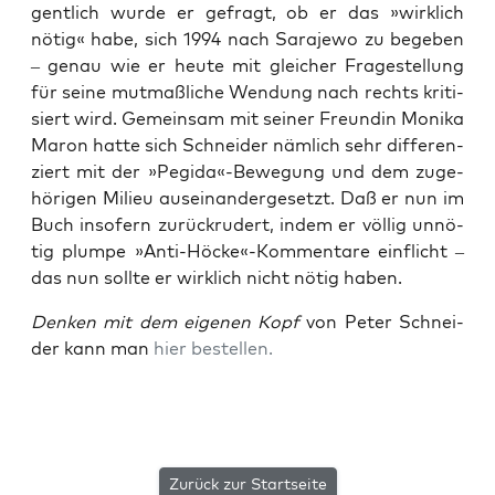
gent­lich wur­de er gefragt, ob er das »wirk­lich
nötig« habe, sich 1994 nach Sara­je­wo zu bege­ben
– genau wie er heu­te mit glei­cher Fra­ge­stel­lung
für sei­ne mut­maß­li­che Wen­dung nach rechts kri­ti­
siert wird. Gemein­sam mit sei­ner Freun­din Moni­ka
Maron hat­te sich Schnei­der näm­lich sehr dif­fe­ren­
ziert mit der »Pegida«-Bewegung und dem zuge­
hö­ri­gen Milieu aus­ein­an­der­ge­setzt. Daß er nun im
Buch inso­fern zurück­ru­dert, indem er völ­lig unnö­
tig plum­pe »Anti-Höcke«-Kommentare ein­flicht –
das nun soll­te er wirk­lich nicht nötig haben.
Den­ken mit dem eige­nen Kopf
von Peter Schnei­
der kann man
hier bestel­len.
Zurück zur Startseite