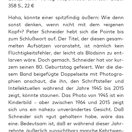
358 S., 22 €
Haha, könn­te einer spitz­fin­dig äußern: Wie denn
sonst den­ken, wenn nicht mit dem »eige­nen
Kopf«? Peter Schnei­der hebt sich die Poin­te bis
zum Schluß­wort auf. Der Titel, der die­sen gesam­
mel­ten Auf­sät­zen vor­an­steht, ist näm­lich kein
Flüch­tig­keits­feh­ler, der leicht als Blöd­sinn zu ent­
lar­ven wäre. Doch gemach. Schnei­der hat vor kur­
zem sei­nen 80. Geburts­tag gefei­ert. Wer die die­
sem Band bei­gefüg­te Dop­pel­sei­te mit Pho­to­gra­
phien anschaut, die ihn, den Schrift­stel­ler und
Intel­lek­tu­el­len wäh­rend der Jah­re 1945 bis 2015
zeigt, könn­te stau­nen. Das Pho­to von 1945 ist ein
Kin­der­bild – aber zwi­schen 1964 und 2015 zeigt
sich uns ein nahe­zu unver­än­der­tes Gesicht. Daß
Schnei­der sich »gut gehal­ten« habe, wäre das
eine. Bedeut­sam ist, daß er wäh­rend die­ser Jahr­
zehn­te, äußer­lich »unsicht­bar« man­che Kehrt­wen­