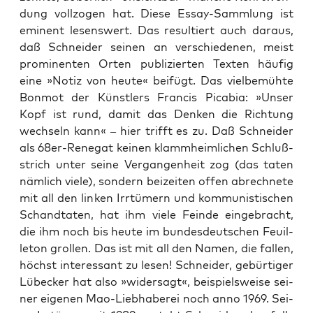
dung voll­zo­gen hat. Die­se Essay-Samm­lung ist
emi­nent lesens­wert. Das resul­tiert auch dar­aus,
daß Schnei­der sei­nen an ver­schie­de­nen, meist
pro­mi­nen­ten Orten publi­zier­ten Tex­ten häu­fig
eine »Notiz von heu­te« bei­fügt. Das viel­be­müh­te
Bon­mot der Künst­lers Fran­cis Pica­bia: »Unser
Kopf ist rund, damit das Den­ken die Rich­tung
wech­seln kann« – hier trifft es zu. Daß Schnei­der
als 68er-Rene­gat kei­nen klamm­heim­li­chen Schluß­
strich unter sei­ne Ver­gan­gen­heit zog (das taten
näm­lich vie­le), son­dern bei­zei­ten offen abrech­ne­te
mit all den lin­ken Irr­tü­mern und kom­mu­nis­ti­schen
Schand­ta­ten, hat ihm vie­le Fein­de ein­ge­bracht,
die ihm noch bis heu­te im bun­des­deut­schen Feuil­
le­ton grol­len. Das ist mit all den Namen, die fal­len,
höchst inter­es­sant zu lesen! Schnei­der, gebür­ti­ger
Lübe­cker hat also »wider­sagt«, bei­spiels­wei­se sei­
ner eige­nen Mao-Lieb­ha­be­rei noch anno 1969. Sei­