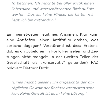
fa beto­nen. Ich möch­te bei aller Kri­tik einen
lie­be­vol­len und wert­schät­zen­den Blick auf sie
wer­fen. Das ist kei­ne Pha­se, die hin­ter mir
liegt. Ich bin mittendrin.”
Ein mei­net­we­gen legi­ti­mes Ansin­nen. Klar kann
eine Anti­f­a­frau einen Anti­f­a­film dre­hen, was
sprä­che dage­gen? Ver­stö­rend ist dies: Ers­tens,
daß es an Jubel­ari­en in Funk, Fern­se­hen und Zei­
tun­gen nicht man­gelt. In der (wei­ten Tei­len der
Gesell­schaft als „kon­ser­va­tiv“ gel­ten­den) FAZ
pala­vert Diet­mar Dath:
“Eines macht die­ser Film ange­sichts der all­
täg­li­chen Gewalt der Rechts­extre­mis­ten sehr
klar: Kei­ne Gewalt ist auch kei­ne Lösung.“