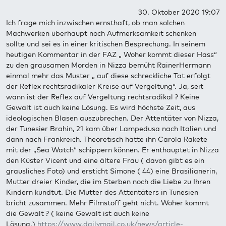
30. Oktober 2020 19:07
Ich frage mich inzwischen ernsthaft, ob man solchen
Machwerken überhaupt noch Aufmerksamkeit schenken
sollte und sei es in einer kritischen Besprechung. In seinem
heutigen Kommentar in der FAZ „ Woher kommt dieser Hass“
zu den grausamen Morden in Nizza bemüht RainerHermann
einmal mehr das Muster „ auf diese schreckliche Tat erfolgt
der Reflex rechtsradikaler Kreise auf Vergeltung“. Ja, seit
wann ist der Reflex auf Vergeltung rechtsradikal ? Keine
Gewalt ist auch keine Lösung. Es wird höchste Zeit, aus
ideologischen Blasen auszubrechen. Der Attentäter von Nizza,
der Tunesier Brahin, 21 kam über Lampedusa nach Italien und
dann nach Frankreich. Theoretisch hätte ihn Carola Rakete
mit der „Sea Watch“ schippern können. Er enthauptet in Nizza
den Küster Vicent und eine ältere Frau ( davon gibt es ein
grausliches Foto) und ersticht Simone ( 44) eine Brasilianerin,
Mutter dreier Kinder, die im Sterben noch die Liebe zu Ihren
Kindern kundtut. Die Mutter des Attentäters in Tunesien
bricht zusammen. Mehr Filmstoff geht nicht. Woher kommt
die Gewalt ? ( keine Gewalt ist auch keine
Lösung.)
https://www.dailymail.co.uk/news/article-