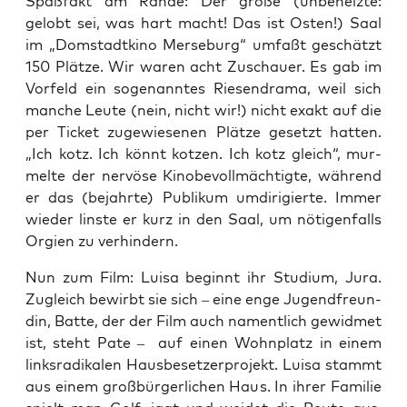
Spaß­fakt am Ran­de: Der gro­ße (unbe­heiz­te:
gelobt sei, was hart macht! Das ist Osten!) Saal
im „Dom­stadt­ki­no Mer­se­burg“ umfaßt geschätzt
150 Plät­ze. Wir waren acht Zuschau­er. Es gab im
Vor­feld ein soge­nann­tes Rie­sen­dra­ma, weil sich
man­che Leu­te (nein, nicht wir!) nicht exakt auf die
per Ticket zuge­wie­se­nen Plät­ze gesetzt hat­ten.
„Ich kotz. Ich könnt kot­zen. Ich kotz gleich“, mur­
mel­te der ner­vö­se Kino­be­voll­mäch­tig­te, wäh­rend
er das (bejahr­te) Publi­kum umdi­ri­gier­te. Immer
wie­der lins­te er kurz in den Saal, um nöti­gen­falls
Orgi­en zu verhindern.
Nun zum Film: Lui­sa beginnt ihr Stu­di­um, Jura.
Zugleich bewirbt sie sich – eine enge Jugend­freun­
din, Bat­te, der der Film auch nament­lich gewid­met
ist, steht Pate – auf einen Wohn­platz in einem
links­ra­di­ka­len Haus­be­set­zer­pro­jekt. Lui­sa stammt
aus einem groß­bür­ger­li­chen Haus. In ihrer Fami­lie