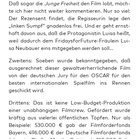
Daß sogar die
Jun­ge Frei­heit
den Film lobt, möch­
te ich hier nicht wei­ter kom­men­tie­ren. Nur so viel:
Der Rezen­sent fin­det, die Regis­seu­rin lege den
„lin­ken Sumpf“ gna­den­los frei. Und er geht ernst­
haft davon aus, daß die Prot­ago­nis­tin Lui­sa heißt,
weil dadurch dem Fri­days­for­Fu­ture-Fräu­lein Lui­
sa Neu­bau­er eins mit­ge­ge­ben wer­den soll…
Zwei­tens: Soeben wur­de bekannt­ge­ge­ben, daß
aus­ge­rech­net die­ser gewalt­ver­herr­li­chen­de Film
von der deut­schen Jury für den OSCAR für den
bes­ten inter­na­tio­na­len Spiel­film ins Ren­nen
geschickt wird.
Drit­tens: Das ist kei­ne Low-Bud­get-Pro­duk­ti­on
einer unab­hän­gi­gen Film­crew. Geför­dert wur­de
kräf­tig aus vie­ler­lei öffent­li­chen Töp­fen. Nur als
Bei­spie­le: 530.000 € gab der Film­för­der­fonds
Bay­ern, 496.000 € der Deut­sche Film­för­der­fonds