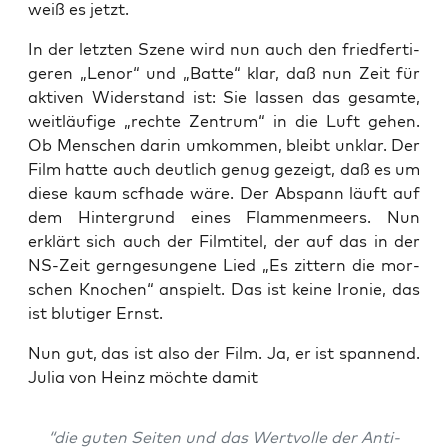
weiß es jetzt.
In der letz­ten Sze­ne wird nun auch den fried­fer­ti­
ge­ren „Len­or“ und „Bat­te“ klar, daß nun Zeit für
akti­ven Wider­stand ist: Sie las­sen das gesam­te,
weit­läu­fi­ge „rech­te Zen­trum“ in die Luft gehen.
Ob Men­schen dar­in umkom­men, bleibt unklar. Der
Film hat­te auch deut­lich genug gezeigt, daß es um
die­se kaum scf­ha­de wäre. Der Abspann läuft auf
dem Hin­ter­grund eines Flam­men­meers. Nun
erklärt sich auch der Film­ti­tel, der auf das in der
NS-Zeit gern­ge­sun­ge­ne Lied „Es zit­tern die mor­
schen Kno­chen“ anspielt. Das ist kei­ne Iro­nie, das
ist blu­ti­ger Ernst.
Nun gut, das ist also der Film. Ja, er ist span­nend.
Julia von Heinz möch­te damit
“die guten Sei­ten und das Wert­vol­le der Anti­