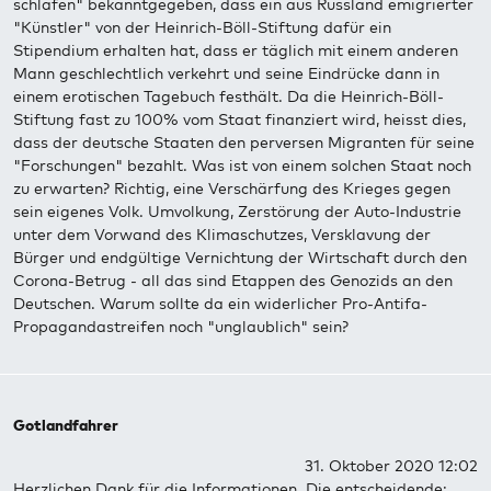
schlafen" bekanntgegeben, dass ein aus Russland emigrierter
"Künstler" von der Heinrich-Böll-Stiftung dafür ein
Stipendium erhalten hat, dass er täglich mit einem anderen
Mann geschlechtlich verkehrt und seine Eindrücke dann in
einem erotischen Tagebuch festhält. Da die Heinrich-Böll-
Stiftung fast zu 100% vom Staat finanziert wird, heisst dies,
dass der deutsche Staaten den perversen Migranten für seine
"Forschungen" bezahlt. Was ist von einem solchen Staat noch
zu erwarten? Richtig, eine Verschärfung des Krieges gegen
sein eigenes Volk. Umvolkung, Zerstörung der Auto-Industrie
unter dem Vorwand des Klimaschutzes, Versklavung der
Bürger und endgültige Vernichtung der Wirtschaft durch den
Corona-Betrug - all das sind Etappen des Genozids an den
Deutschen. Warum sollte da ein widerlicher Pro-Antifa-
Propagandastreifen noch "unglaublich" sein?
Gotlandfahrer
31. Oktober 2020 12:02
Herzlichen Dank für die Informationen. Die entscheidende: