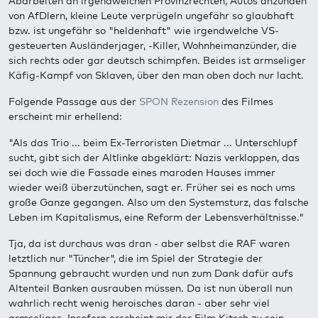
Abarbeiten an irgendwelchen Provinzrechten, Autos anzünden
von AfDlern, kleine Leute verprügeln ungefähr so glaubhaft
bzw. ist ungefähr so "heldenhaft" wie irgendwelche VS-
gesteuerten Ausländerjager, -Killer, Wohnheimanzünder, die
sich rechts oder gar deutsch schimpfen. Beides ist armseliger
Käfig-Kampf von Sklaven, über den man oben doch nur lacht.
Folgende Passage aus der
SPON Rezension
des Filmes
erscheint mir erhellend:
"Als das Trio ... beim Ex-Terroristen Dietmar ... Unterschlupf
sucht, gibt sich der Altlinke abgeklärt: Nazis verkloppen, das
sei doch wie die Fassade eines maroden Hauses immer
wieder weiß überzutünchen, sagt er. Früher sei es noch ums
große Ganze gegangen. Also um den Systemsturz, das falsche
Leben im Kapitalismus, eine Reform der Lebensverhältnisse."
Tja, da ist durchaus was dran - aber selbst die RAF waren
letztlich nur "Tüncher", die im Spiel der Strategie der
Spannung gebraucht wurden und nun zum Dank dafür aufs
Altenteil Banken ausrauben müssen. Da ist nun überall nun
wahrlich recht wenig heroisches daran - aber sehr viel