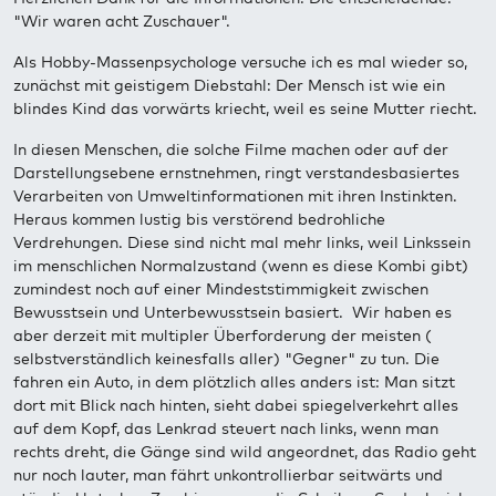
"Wir waren acht Zuschauer".
Als Hobby-Massenpsychologe versuche ich es mal wieder so,
zunächst mit geistigem Diebstahl: Der Mensch ist wie ein
blindes Kind das vorwärts kriecht, weil es seine Mutter riecht.
In diesen Menschen, die solche Filme machen oder auf der
Darstellungsebene ernstnehmen, ringt verstandesbasiertes
Verarbeiten von Umweltinformationen mit ihren Instinkten.
Heraus kommen lustig bis verstörend bedrohliche
Verdrehungen. Diese sind nicht mal mehr links, weil Linkssein
im menschlichen Normalzustand (wenn es diese Kombi gibt)
zumindest noch auf einer Mindeststimmigkeit zwischen
Bewusstsein und Unterbewusstsein basiert. Wir haben es
aber derzeit mit multipler Überforderung der meisten (
selbstverständlich keinesfalls aller) "Gegner" zu tun. Die
fahren ein Auto, in dem plötzlich alles anders ist: Man sitzt
dort mit Blick nach hinten, sieht dabei spiegelverkehrt alles
auf dem Kopf, das Lenkrad steuert nach links, wenn man
rechts dreht, die Gänge sind wild angeordnet, das Radio geht
nur noch lauter, man fährt unkontrollierbar seitwärts und