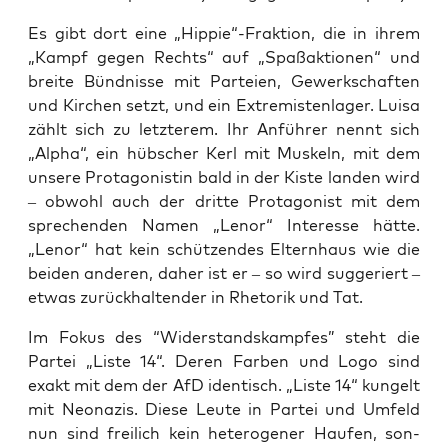
Es gibt dort eine „Hippie“-Fraktion, die in ihrem
„Kampf gegen Rechts“ auf „Spaß­ak­tio­nen“ und
brei­te Bünd­nis­se mit Par­tei­en, Gewerk­schaf­ten
und Kir­chen setzt, und ein Extre­mis­ten­la­ger. Lui­sa
zählt sich zu letz­te­rem. Ihr Anfüh­rer nennt sich
„Alpha“, ein hüb­scher Kerl mit Mus­keln, mit dem
unse­re Prot­ago­nis­tin bald in der Kis­te lan­den wird
– obwohl auch der drit­te Prot­ago­nist mit dem
spre­chen­den Namen „Len­or“ Inter­es­se hät­te.
„Len­or“ hat kein schüt­zen­des Eltern­haus wie die
bei­den ande­ren, daher ist er – so wird sug­ge­riert –
etwas zurück­hal­ten­der in Rhe­to­rik und Tat.
Im Fokus des “Wider­stands­kamp­fes” steht die
Par­tei „Lis­te 14“. Deren Far­ben und Logo sind
exakt mit dem der AfD iden­tisch. „Lis­te 14“ kun­gelt
mit Neo­na­zis. Die­se Leu­te in Par­tei und Umfeld
nun sind frei­lich kein hete­ro­ge­ner Hau­fen, son­