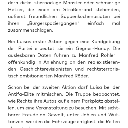
dern dicke, stier­na­cki­ge Mons­ter oder schmie­ri­ge
Het­zer, die einen am Stra­ßen­rand ste­hen­den,
äußerst freund­li­chen Sup­pen­kü­chen­asia­ten bei
ihren „Bür­ger­spa­zier­gän­gen“ ein­fach mal
zusammenschlagen.
Bei Lui­sas ers­ter Akti­on gegen eine Kund­ge­bung
der Par­tei erbeu­tet sie ein Geg­ner-Han­dy. Die
aus­les­ba­ren Daten füh­ren zu Man­fred Röh­ler –
offen­kun­dig in Anleh­nung an den real­exis­tie­ren­
den Geschichts­re­vi­sio­nis­ten und rechts­ter­ro­ris­
tisch ambi­tio­nier­ten Man­fred Röder.
Schon bei der zwei­ten Akti­on darf Lui­sa bei der
Anti­fa-Eli­te mit­mi­schen. Die Trup­pe beob­ach­tet,
wie Rech­te ihre Autos auf einem Park­platz abstel­
len, um eine Ver­an­stal­tung zu besu­chen. Mit sicht­
ba­rer Freu­de an Gewalt, unter Joh­len und Wut­
tän­zen, wer­den die Fahr­zeu­ge ent­glast, die Rei­fen