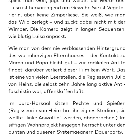
spielt man Golf, jagt und wei­det die Beu­te aus.
Lui­sa ist her­vor­ra­gend am Gewehr. Sie ist Vege­ta­
rie­rin, aber kei­ne Zim­per­lie­se. Sie weiß, wie man
das Wild zer­legt – und zuckt dabei nicht mit der
Wim­per. Die Kame­ra zeigt in lan­gen Sequen­zen,
wie blu­tig Lui­sa anpackt.
Wie man von dem nie ver­blas­sen­den Hin­ter­grund
des warm­her­zi­gen Eltern­hau­ses – der Kon­takt zu
Mama und Papa bleibt gut – zur radi­ka­len Anti­fa
fin­det, dar­über ver­liert die­ser Film kein Wort. Das
ist eine von vie­len Leer­stel­len, die Regis­seu­rin Julia
von Heinz, die selbst zehn Jah­re lang akti­ve Anti­
fa­schis­tin war, offenk­laf­fen läßt.
Im Jura-Hör­saal sit­zen Rech­te und Spie­ßer.
(Regis­seu­rin von Heinz hat ihr eig­nes Stu­di­um, sie
woll­te „lin­ke Anwäl­tin“ wer­den, abge­bro­chen.) Im
siffi­gen Wohn­pro­jekt hin­ge­gen herrscht unter den
bun­ten und quee­ren Sys­tem­geg­nern Dauerparty.