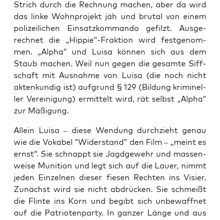
Strich durch die Rech­nung machen, aber da wird
das lin­ke Wohn­pro­jekt jäh und bru­tal von einem
poli­zei­li­chen Ein­satz­kom­man­do gefilzt. Aus­ge­
rech­net die „Hippie“-Fraktion wird fest­ge­nom­
men. „Alpha“ und Lui­sa kön­nen sich aus dem
Staub machen. Weil nun gegen die gesam­te Siff­
schaft mit Aus­nah­me von Lui­sa (die noch nicht
akten­kun­dig ist) auf­grund § 129 (Bil­dung kri­mi­nel­
ler Ver­ei­ni­gung) ermit­telt wird, rät selbst „Alpha“
zur Mäßigung.
Allein Lui­sa – die­se Wen­dung durch­zieht genau
wie die Voka­bel “Wider­stand” den Film – „meint es
ernst“. Sie schnappt sie Jagd­ge­wehr und mas­sen­
wei­se Muni­ti­on und legt sich auf die Lau­er, nimmt
jeden Ein­zel­nen die­ser fie­sen Rech­ten ins Visier.
Zunächst wird sie nicht abdrü­cken. Sie schmeißt
die Flin­te ins Korn und begibt sich unbe­waff­net
auf die Patrio­ten­par­ty. In gan­zer Län­ge und aus