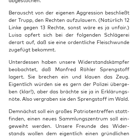
abgestochen.
Berauscht von der eige­nen Aggres­si­on beschließt
der Trupp, den Rech­ten auf­zu­lau­ern. (Natür­lich 12
Lin­ke gegen 13 Rech­te, sonst wäre es ja unfair.)
Lui­sa opfert sich bei der fol­gen­den Schlä­ge­rei
der­art auf, daß sie eine ordent­li­che Fleisch­wun­de
zuge­fügt bekommt.
Unter­des­sen haben unse­re Wider­stands­kämp­fer
beob­ach­tet, daß Man­fred Röh­ler Spreng­stoff
lagert. Sie bre­chen ein und klau­en das Zeug.
Eigent­lich wür­den sie es gern der Poli­zei über­ge­
ben (klar!), aber das bräch­te sie ja in Erklä­rungs­
nö­te. Also ver­gra­ben sie den Spreng­stoff im Wald.
Dem­nächst soll ein gro­ßes Patrio­ten­tref­fen statt­
fin­den, einen neu­es Samm­lungs­zen­trum soll ein­
ge­weiht wer­den. Unse­re Freun­de des Wider­
stands wol­len dem eigent­lich einen gründ­li­chen