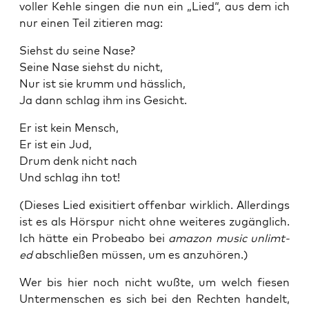
vol­ler Keh­le sin­gen die nun ein „Lied“, aus dem ich
nur einen Teil zitie­ren mag:
Siehst du sei­ne Nase?
Sei­ne Nase siehst du nicht,
Nur ist sie krumm und hässlich,
Ja dann schlag ihm ins Gesicht.
Er ist kein Mensch,
Er ist ein Jud,
Drum denk nicht nach
Und schlag ihn tot!
(Die­ses Lied exi­si­tiert offen­bar wirk­lich. Aller­dings
ist es als Hör­spur nicht ohne wei­te­res zugäng­lich.
Ich hät­te ein Pro­be­abo bei
ama­zon music unlimt­
ed
abschlie­ßen müs­sen, um es anzuhören.)
Wer bis hier noch nicht wuß­te, um welch fie­sen
Unter­men­schen es sich bei den Rech­ten han­delt,