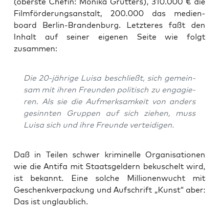
(obers­te Che­fin: Moni­ka Grüt­ters), 310.000 € die
Film­för­de­rungs­an­stalt, 200.000 das medi­en­
board Ber­lin-Bran­den­burg. Letz­te­res faßt den
Inhalt auf sei­ner eige­nen Sei­te wie folgt
zusammen:
Die 20-jäh­ri­ge Lui­sa beschließt, sich gemein­
sam mit ihren Freun­den poli­tisch zu enga­gie­
ren. Als sie die Auf­merk­sam­keit von anders
gesinn­ten Grup­pen auf sich zie­hen, muss
Lui­sa sich und ihre Freun­de verteidigen.
Daß in Tei­len schwer kri­mi­nel­le Orga­ni­sa­tio­nen
wie die Anti­fa mit Staats­gel­dern beku­schelt wird,
ist bekannt. Eine sol­che Mil­lio­nen­wucht mit
Geschenk­ver­pa­ckung und Auf­schrift „Kunst“ aber:
Das ist unglaublich.