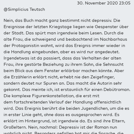
30. November 2020 23:05
@Simplicius Teutsch
Nein, das Buch macht ganz bestimmt nicht depressiv. Die
Ereignisse der letzten Kriegstage liegen wie Gespenster über
der Stadt. Das spürt man irgendwie beim Lesen. Durch die
alte Frau, die schweigend und beobachtend im Nachbarhaus
der Protagonistin wohnt, wird das Ereignis immer wieder in
die Handlung eingebunden, aber es wird nur angedeutet.
Irgendetwas ist da passiert, dass das Verhalten der alten
Frau, ihre gestörte Beziehung zu ihrem Sohn, die Sehnsucht
beim Blick aus dem Fenster erklärbar machen könnte. Aber
die Erzählerin erklärt nicht, erhebt nie den Zeigefinger,
sondern deutet nur Spuren an. Das macht die Autorin sehr
gekonnt. Das meinte ich, ist erstaunlich für einen Debütroman.
Die komplexe Figurenkonstellation, die erst mit
dem fortschreitenden Verlauf der Handlung offensichtlich
wird. Das Ereignis berührt die beiden Jugendlichen, um die es
in erster Linie geht, ohne dass es ausgesprochen wird. Es
erklärt im Hintergrund, ist irgendwie da. Es sind ihre Eltern,
Großeltern. Nein, nochmal: Depressiv ist der Roman nun
wahrlich nicht. Besonders gefallen hat mir die Sprache, die