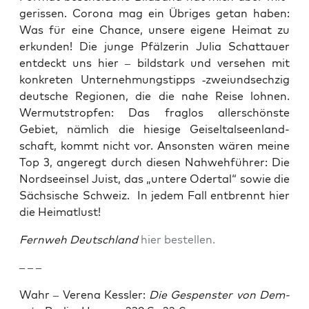
ge­ris­sen. Coro­na mag ein Übri­ges getan haben:
Was für eine Chan­ce, unse­re eige­ne Hei­mat zu
erkun­den! Die jun­ge Pfäl­ze­rin Julia Schatt­au­er
ent­deckt uns hier – bild­stark und ver­se­hen mit
kon­kre­ten Unter­neh­mungs­tipps ‑zwei­und­sech­zig
deut­sche Regio­nen, die die nahe Rei­se loh­nen.
Wer­muts­trop­fen: Das frag­los aller­schöns­te
Gebiet, näm­lich die hie­si­ge Gei­sel­tal­seen­land­
schaft, kommt nicht vor. Ansons­ten wären mei­ne
Top 3, ange­regt durch die­sen Nah­weh­füh­rer: Die
Nord­see­insel Juist, das „unte­re Oder­tal“ sowie die
Säch­si­sche Schweiz. In jedem Fall ent­brennt hier
die Heimatlust!
Fern­weh Deutsch­land
hier bestel­len.
– – –
Wahr – Vere­na Kess­ler:
Die Gespens­ter von Dem­