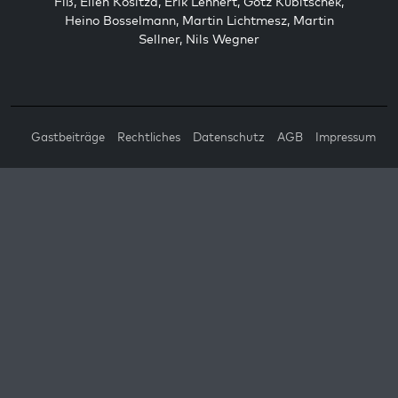
Fiß
,
Ellen Kositza
,
Erik Lehnert
,
Götz Kubitschek
,
Heino Bosselmann
,
Martin Lichtmesz
,
Martin
Sellner
,
Nils Wegner
Gastbeiträge
Rechtliches
Datenschutz
AGB
Impressum