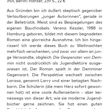
min
, Ber­lin: Han­ser, 239 S., 22 €
Aus Grün­den bin ich äußert skep­tisch gegen­über
Ver­laut­ba­run­gen „jun­ger Autorin­nen“, gera­de in
der Bel­le­tris­tik. Meist sind es Bespie­ge­lun­gen des
eige­nen Bauch­na­bels. Vere­na Kess­ler, 1988 in
Ham­burg gebo­ren, bil­det mit die­sem begna­de­ten
Roman eine glor­rei­che Aus­nah­me. Ich bin hin­ge­
ris­sen! Ich wer­de die­ses Buch zu Weih­nach­ten
mehr­fach ver­schen­ken, und zwar vor allem an jun­
ge Ver­wand­te, obgleich
Die Gespens­ter von Dem­
min
nicht aus­drück­lich als Jugend­lek­tü­re aus­ge­
wie­sen ist. Der Roman spielt in der Dem­mi­ner
Gegen­wart. Die Per­spek­ti­ve wech­selt zwi­schen
Laris­sa, genannt Lar­ry und einer betag­ten Nach­
ba­rin. Die Schü­le­rin (die mein Herz sofort gewon­
nen hat) ist eine coo­le Außen­sei­te­rin – aber kei­
nes­wegs von die­ser Art, wie sie moder­ne Jugend­
bü­cher ger­ne zeich­nen. Sie hat einen guten