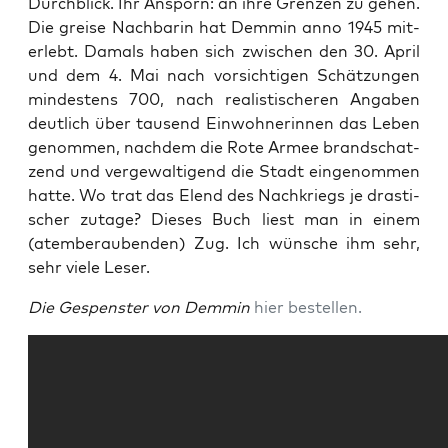
Durch­blick. Ihr Ansporn: an ihre Gren­zen zu gehen.
Die grei­se Nach­ba­rin hat Dem­min anno 1945 mit­
er­lebt. Damals haben sich zwi­schen den 30. April
und dem 4. Mai nach vor­sich­ti­gen Schät­zun­gen
min­des­tens 700, nach rea­lis­ti­sche­ren Anga­ben
deut­lich über tau­send Ein­woh­ne­rin­nen das Leben
genom­men, nach­dem die Rote Armee brand­schat­
zend und ver­ge­wal­ti­gend die Stadt ein­ge­nom­men
hat­te. Wo trat das Elend des Nach­kriegs je dras­ti­
scher zuta­ge? Die­ses Buch liest man in einem
(atem­be­rau­ben­den) Zug. Ich wün­sche ihm sehr,
sehr vie­le Leser.
Die Gespens­ter von Dem­min
hier bestel­len.