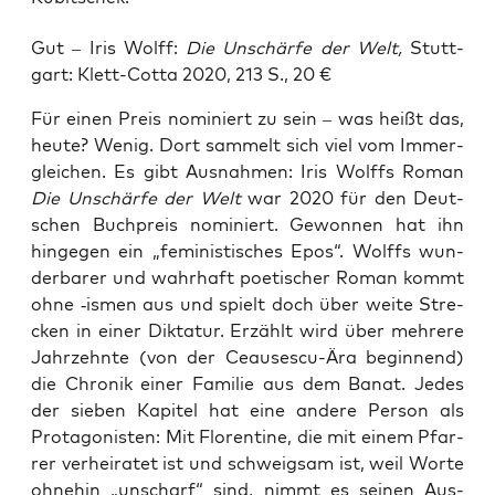
Gut – Iris Wolff:
Die Unschär­fe der Welt,
Stutt­
gart: Klett-Cot­ta 2020, 213 S., 20 €
Für einen Preis nomi­niert zu sein – was heißt das,
heu­te? Wenig. Dort sam­melt sich viel vom Immer­
glei­chen. Es gibt Aus­nah­men: Iris Wolffs Roman
Die Unschär­fe der Welt
war 2020 für den Deut­
schen Buch­preis nomi­niert. Gewon­nen hat ihn
hin­ge­gen ein „femi­nis­ti­sches Epos“. Wolffs wun­
der­ba­rer und wahr­haft poe­ti­scher Roman kommt
ohne ‑ismen aus und spielt doch über wei­te Stre­
cken in einer Dik­ta­tur. Erzählt wird über meh­re­re
Jahr­zehn­te (von der Ceau­ses­cu-Ära begin­nend)
die Chro­nik einer Fami­lie aus dem Banat. Jedes
der sie­ben Kapi­tel hat eine ande­re Per­son als
Prot­ago­nis­ten: Mit Flo­ren­ti­ne, die mit einem Pfar­
rer ver­hei­ra­tet ist und schweig­sam ist, weil Wor­te
ohne­hin „unscharf“ sind, nimmt es sei­nen Aus­