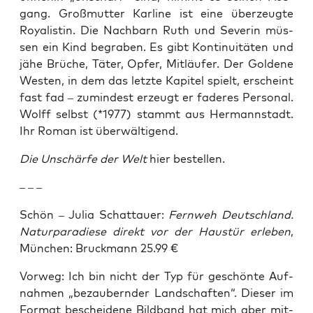
gang. Groß­mutter Kar­line ist eine über­zeug­te
Roya­lis­tin. Die Nach­barn Ruth und Seve­rin müs­
sen ein Kind begra­ben. Es gibt Kon­ti­nui­tä­ten und
jähe Brü­che, Täter, Opfer, Mit­läu­fer. Der Gol­de­ne
Wes­ten, in dem das letz­te Kapi­tel spielt, erscheint
fast fad – zumin­dest erzeugt er fade­res Per­so­nal.
Wolff selbst (*1977) stammt aus Her­mann­stadt.
Ihr Roman ist überwältigend.
Die Unschär­fe der Welt
hier bestellen.
– – –
Schön – Julia Schatt­au­er:
Fern­weh Deutsch­land.
Natur­pa­ra­die­se direkt vor der Haus­tür erle­ben
,
Mün­chen: Bruck­mann 25.99 €
Vor­weg: Ich bin nicht der Typ für geschön­te Auf­
nah­men „bezau­bern­der Land­schaf­ten“. Die­ser im
For­mat beschei­de­ne Bild­band hat mich aber mit­