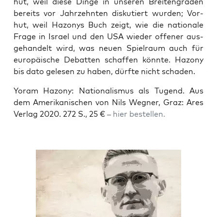
hut, weil die­se Din­ge in unse­ren Brei­ten­gra­den
bereits vor Jahr­zehn­ten dis­ku­tiert wur­den; Vor­
hut, weil Hazo­nys Buch zeigt, wie die natio­na­le
Fra­ge in Isra­el und den USA wie­der offe­ner aus­
ge­han­delt wird, was neu­en Spiel­raum auch für
euro­päi­sche Debat­ten schaf­fen könn­te. Hazo­ny
bis dato gele­sen zu haben, dürf­te nicht schaden.
Yoram Hazo­ny: Natio­na­lis­mus als Tugend. Aus
dem Ame­ri­ka­ni­schen von Nils Weg­ner, Graz: Ares
Ver­lag 2020. 272 S., 25 € –
hier bestel­len.