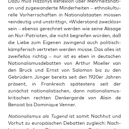
Dazu muß Hazo­nys Refle­xi­on über Mehr­heits­na­ti­
on und zuge­wan­der­te Min­der­hei­ten – eth­no­kul­tu­
rel­le Vor­herr­schaf­ten in Natio­nal­staa­ten müs­sen
»ein­deu­tig und unstrit­tig«, »Wider­stand zweck­los«
sein – eben­so gerech­net wer­den wie sei­ne Absa­ge
an Nur-Patrio­ten, die nicht begrei­fen wür­den, daß
die Lie­be zum Eige­nen zwin­gend auch poli­tisch-
kämp­fe­risch ver­tre­ten wer­den müs­se. Das alles ist
zwei­fel­los rich­tig – nur ist es eben in deut­schen
Natio­na­lis­mus­de­bat­ten von Arthur Moel­ler van
den Bruck und Ernst von Salo­mon bis zu den
Gebrü­dern Jün­ger bereits seit den 1920er Jah­ren
prä­sent, in Frank­reich spä­tes­tens seit der
zunächst natio­na­lis­ti­schen, dann natio­na­lis­mus­
kri­ti­schen rech­ten Den­k­er­gar­de von Alain de
Benoist bis Domi­ni­que Venner.
Natio­na­lis­mus als Tugend
ist somit Nach­hut und
Vor­hut zu euro­päi­schen Debat­ten zugleich: Nach­