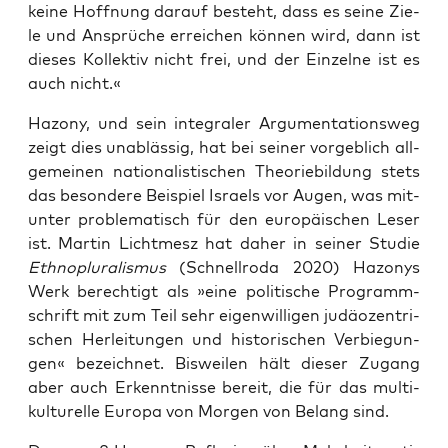
kei­ne Hoff­nung dar­auf besteht, dass es sei­ne Zie­
le und Ansprü­che errei­chen kön­nen wird, dann ist
die­ses Kol­lek­tiv nicht frei, und der Ein­zel­ne ist es
auch nicht.«
Hazo­ny, und sein inte­gra­ler Argu­men­ta­ti­ons­weg
zeigt dies unab­läs­sig, hat bei sei­ner vor­geb­lich all­
ge­mei­nen natio­na­lis­ti­schen Theo­rie­bil­dung stets
das beson­de­re Bei­spiel Isra­els vor Augen, was mit­
un­ter pro­ble­ma­tisch für den euro­päi­schen Leser
ist. Mar­tin Licht­mesz hat daher in sei­ner Stu­die
Eth­no­plu­ra­lis­mus
(Schnell­ro­da 2020) Hazo­nys
Werk berech­tigt als »eine poli­ti­sche Pro­gramm­
schrift mit zum Teil sehr eigen­wil­li­gen judäo­zen­tri­
schen Her­lei­tun­gen und his­to­ri­schen Ver­bie­gun­
gen« bezeich­net. Bis­wei­len hält die­ser Zugang
aber auch Erkennt­nis­se bereit, die für das mul­ti­
kul­tu­rel­le Euro­pa von Mor­gen von Belang sind.