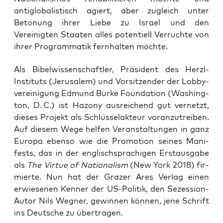
antiglobalistisch agiert, aber zugleich unter
Betonung ihrer Liebe zu Israel und den
Vereinigten Staaten alles potentiell Verruchte von
ihrer Programmatik fernhalten möchte.
Als Bibel­wis­sen­schaft­ler, Prä­si­dent des Herzl-
Insti­tuts (Jeru­sa­lem) und Vor­sit­zen­der der Lob­by­
ver­ei­ni­gung Edmund Bur­ke Foun­da­ti­on (Washing­
ton, D. C.) ist Hazo­ny aus­rei­chend gut ver­netzt,
die­ses Pro­jekt als Schlüs­sel­ak­teur vor­an­zu­trei­ben.
Auf die­sem Wege hel­fen Ver­an­stal­tun­gen in ganz
Eu­ropa eben­so wie die Pro­mo­ti­on sei­nes Mani­
fests, das in der eng­lisch­spra­chi­gen Erst­aus­ga­be
als
The Vir­tue of Natio­na­lism
(New York 2018) fir­
mier­te. Nun hat der Gra­zer Ares Ver­lag einen
erwie­se­nen Ken­ner der US-Poli­tik, den Sezes­si­on-
Autor Nils Weg­ner, gewin­nen kön­nen, jene Schrift
ins Deut­sche zu übertragen.