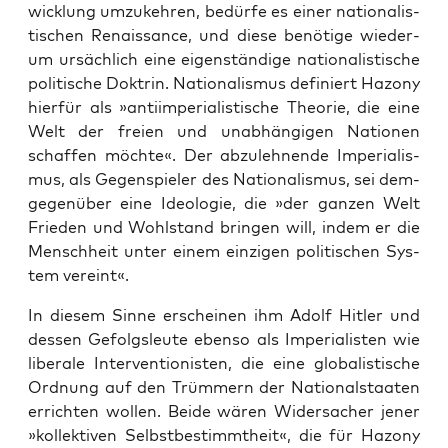
wick­lung umzu­keh­ren, bedür­fe es einer natio­na­lis­
ti­schen Renais­sance, und die­se benö­ti­ge wie­der­
um ursäch­lich eine eigen­stän­di­ge natio­na­lis­ti­sche
poli­ti­sche Dok­trin. Natio­na­lis­mus defi­niert Hazo­ny
hier­für als »anti­im­pe­ria­lis­ti­sche Theo­rie, die eine
Welt der frei­en und unab­hän­gi­gen Natio­nen
schaf­fen möch­te«. Der abzu­leh­nen­de Impe­ria­lis­
mus, als Gegen­spie­ler des Natio­na­lis­mus, sei dem­
ge­gen­über eine Ideo­lo­gie, die »der gan­zen Welt
Frie­den und Wohl­stand brin­gen will, indem er die
Mensch­heit unter einem ein­zi­gen poli­ti­schen Sys­
tem vereint«.
In die­sem Sin­ne erschei­nen ihm Adolf Hit­ler und
des­sen Gefolgs­leu­te eben­so als Impe­ria­lis­ten wie
libe­ra­le Inter­ven­tio­nis­ten, die eine glo­ba­lis­ti­sche
Ord­nung auf den Trüm­mern der Natio­nal­staa­ten
errich­ten wol­len. Bei­de wären Wider­sa­cher jener
»kol­lek­ti­ven Selbst­be­stimmt­heit«, die für Hazo­ny