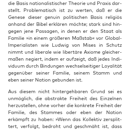
die Basis natio­na­lis­ti­scher Theo­rie und Pra­xis dar­
stellt. Pro­ble­ma­tisch ist zu wer­ten, daß er die
Gene­se die­ser genu­in poli­ti­schen Basis reli­gi­ös
anhand der Bibel erklä­ren möch­te; stark sind hin­
ge­gen jene Pas­sa­gen, in denen er den Staat als
Fami­lie »in einem grö­ße­ren Maß­stab« vor Glo­bal-
Impe­ria­lis­ten wie Lud­wig von Mises in Schutz
nimmt und libe­ra­le wie liber­tä­re Axio­me glei­cher­
ma­ßen negiert, indem er auf­zeigt, daß jedes Indi­
vi­du­um durch Bin­dun­gen wech­sel­sei­ti­ger Loya­li­tät
gegen­über sei­ner Fami­lie, sei­nem Stamm und
eben sei­ner Nati­on gebun­den ist.
Aus die­sem nicht hin­ter­geh­ba­ren Grund sei es
unmög­lich, die abs­trak­te Frei­heit des Ein­zel­nen
her­zu­stel­len, ohne vor­her die kon­kre­te Frei­heit der
Fami­lie, des Stam­mes oder eben der Nati­on
erkämpft zu haben: »Wenn das Kol­lek­tiv zer­split­
tert, ver­folgt, bedroht und geschmäht ist, dass