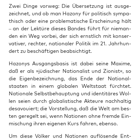
Zwei Din­ge vor­weg: Die Über­set­zung ist aus­ge­
zeich­net, und ob man Hazo­ny für poli­tisch sym­pa­
thisch oder eine pro­ble­ma­ti­sche Erschei­nung hält
– an der Lek­tü­re die­ses Ban­des führt für nie­man­
den ein Weg vor­bei, der sich ernst­lich mit kon­ser­
va­ti­ver, rech­ter, natio­na­ler Poli­tik im 21. Jahr­hun­
dert zu beschäf­ti­gen beabsichtigt.
Hazo­nys Aus­gangs­ba­sis ist dabei sei­ne Maxi­me,
daß er als »jüdi­scher Natio­na­list und Zio­nist«, so
die Eigen­be­zeich­nung, das Ende der Natio­nal­
staa­ten in einem glo­ba­len Welt­staat fürch­tet.
Natio­na­le Selbst­be­haup­tung und iden­ti­tä­res Wol­
len sei­en durch glo­ba­lis­ti­sche Akteu­re nach­hal­tig
des­avou­iert; die Vor­stel­lung, daß die Welt am bes­
ten gere­gelt sei, wenn Natio­nen ohne frem­de Ein­
mi­schung ihren eige­nen Kurs fah­ren, ebenso.
Um die­se Völ­ker und Natio­nen auf­lö­sen­de Ent­