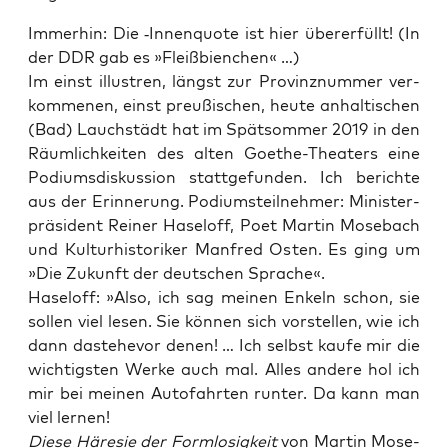
Immer­hin: Die ‑Innen­quo­te ist hier über­erfüllt! (In
der DDR gab es »Fleiß­bi­en­chen« …)
Im einst illus­tren, längst zur Pro­vinz­num­mer ver­
kom­me­nen, einst preu­ßi­schen, heu­te anhal­ti­schen
(Bad) Lauch­städt hat im Spät­som­mer 2019 in den
Räum­lich­kei­ten des alten Goe­the-Thea­ters eine
Podi­ums­dis­kus­si­on statt­ge­fun­den. Ich berich­te
aus der Erin­ne­rung. Podi­ums­teil­neh­mer: Minis­ter­
prä­si­dent Rei­ner Hasel­off, Poet Mar­tin Mose­bach
und Kul­tur­his­to­ri­ker Man­fred Osten. Es ging um
»Die Zukunft der deut­schen Sprache«.
Hasel­off: »Also, ich sag mei­nen Enkeln schon, sie
sol­len viel lesen. Sie kön­nen sich vor­stel­len, wie ich
dann daste­he­vor denen! … Ich selbst kau­fe mir die
wich­tigs­ten Wer­ke auch mal. Alles ande­re hol ich
mir bei mei­nen Auto­fahr­ten run­ter. Da kann man
viel lernen!
Die­se Häre­sie der Form­lo­sig­keit
von Mar­tin Mose­