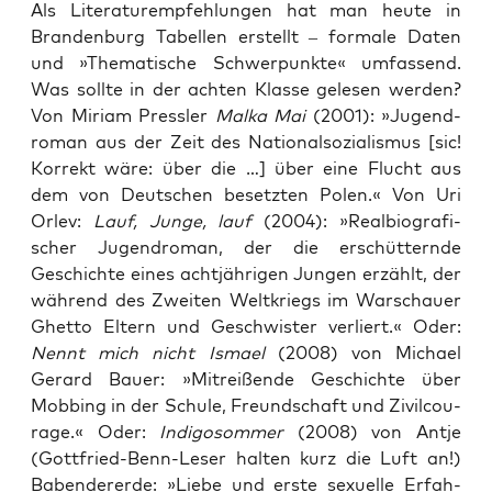
Als Lite­ra­tur­emp­feh­lun­gen hat man heu­te in
Bran­den­burg Tabel­len erstellt – for­ma­le Daten
und »The­ma­ti­sche Schwer­punk­te« umfas­send.
Was soll­te in der ach­ten Klas­se gele­sen wer­den?
Von Miri­am Press­ler
Mal­ka Mai
(2001): »Jugend­
ro­man aus der Zeit des Natio­nal­so­zia­lis­mus [sic!
Kor­rekt wäre: über die …] über eine Flucht aus
dem von Deut­schen besetz­ten Polen.« Von Uri
Orlev:
Lauf, Jun­ge, lauf
(2004): »Real­bio­gra­fi­
scher Jugend­ro­man, der die erschüt­tern­de
Geschich­te eines acht­jäh­ri­gen Jun­gen erzählt, der
wäh­rend des Zwei­ten Welt­kriegs im War­schau­er
Ghet­to Eltern und Geschwis­ter ver­liert.« Oder:
Nennt mich nicht Isma­el
(2008) von Micha­el
Gerard Bau­er: »Mit­rei­ßen­de Geschich­te über
Mob­bing in der Schu­le, Freund­schaft und Zivil­cou­
ra­ge.« Oder:
Indi­go­som­mer
(2008) von Ant­je
(Gott­fried-Benn-Leser hal­ten kurz die Luft an!)
Baben­der­erde: »Lie­be und ers­te sexu­el­le Erfah­