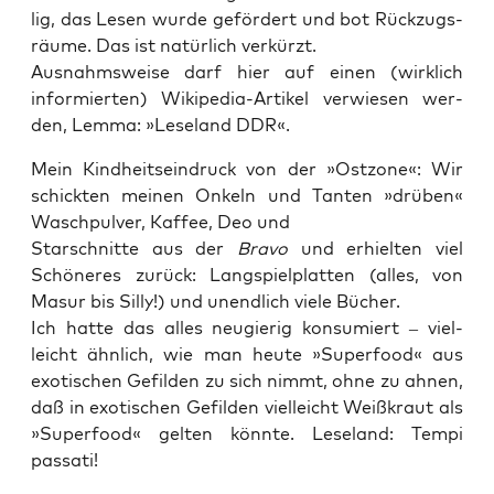
lig, das Lesen wur­de geför­dert und bot Rück­zugs­
räu­me. Das ist natür­lich verkürzt.
Aus­nahms­wei­se darf hier auf einen (wirk­lich
infor­mier­ten) Wiki­pe­dia-Arti­kel ver­wie­sen wer­
den, Lem­ma: »Lese­land DDR«.
Mein Kind­heits­ein­druck von der »Ost­zo­ne«: Wir
schick­ten mei­nen Onkeln und Tan­ten »drü­ben«
Wasch­pul­ver, Kaf­fee, Deo und
Star­schnit­te aus der
Bra­vo
und erhiel­ten viel
Schö­ne­res zurück: Lang­spiel­plat­ten (alles, von
Masur bis Sil­ly!) und unend­lich vie­le Bücher.
Ich hat­te das alles neu­gie­rig kon­su­miert – viel­
leicht ähn­lich, wie man heu­te »Super­food« aus
exo­ti­schen Gefil­den zu sich nimmt, ohne zu ahnen,
daß in exo­ti­schen Gefil­den viel­leicht Weiß­kraut als
»Super­food« gel­ten könn­te. Lese­land: Tem­pi
passati!