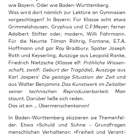
wie Bay­ern. Oder wie Baden-Württemberg.
Was wird dort näm­lich zur Lek­tü­re an Gym­na­si­en
vor­ge­schla­gen? In Bay­ern: Für Klas­se acht etwa
Grim­mels­hau­sen, Gry­phi­us und C.F.Meyer; fer­ner
Adal­bert Stif­ter oder, modern, Wil­li Fähr­mann.
Für die Neun­te Til­man Röh­rig, Fon­ta­ne, E.T.A.
Hoff­mann und gar Ray Brad­bu­ry. Spä­ter Joseph
Roth und Key­ser­ling, Aus­zü­ge aus Leo­pold Ran­ke,
Fried­rich Nietz­sche (Klas­se elf:
Fröh­li­che Wis­sen­
schaft
, zwölf:
Geburt der Tra­gö­die
), Aus­zü­ge aus
Karl Jas­pers’
Die geis­ti­ge Situa­ti­on der Zeit
und
aus Wal­ter Ben­ja­mins
Das Kunst­werk im Zeit­al­ter
sei­ner tech­ni­schen Repro­du­zier­bar­keit
. Man
staunt. Dar­über lie­ße sich reden.
Das ist ein … Übermenschenkanon!
In Baden-Würt­tem­berg skiz­zie­ren sie The­men­fel­
der. Etwa »Schuld und Süh­ne – Grund­fra­gen
mensch­li­chen Ver­hal­tens«; »Frei­heit und Ver­ant­