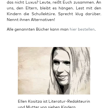
das nicht Luxus? Leu­te, reißt Euch zusam­men. An
uns, den Eltern, bleibt es hän­gen. Lest mit den
Kin­dern die Schul­lek­tü­re. Sprecht klug dar­über.
Nennt ihnen Alternativen!
Alle genann­ten Bücher kann man
hier bestel­len
.
Ellen Kositza ist Literatur-Redakteurin
und Mutter von sieben Kindern.