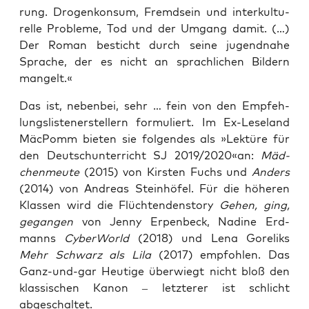
rung. Dro­gen­kon­sum, Fremd­sein und inter­kul­tu­
rel­le Pro­ble­me, Tod und der Umgang damit. (…)
Der Roman besticht durch sei­ne jugend­na­he
Spra­che, der es nicht an sprach­li­chen Bil­dern
mangelt.«
Das ist, neben­bei, sehr … fein von den Emp­feh­
lungs­lis­ten­er­stel­lern for­mu­liert. Im Ex-Lese­land
Mäc­Pomm bie­ten sie fol­gen­des als »Lek­tü­re für
den Deutsch­un­ter­richt SJ 2019/2020«an:
Mäd­
chen­meu­te
(2015) von Kirs­ten Fuchs und
Anders
(2014) von Andre­as Stein­hö­fel. Für die höhe­ren
Klas­sen wird die Flüch­ten­den­sto­ry
Gehen, ging,
gegan­gen
von Jen­ny Erpen­beck, Nadi­ne Erd­
manns
Cyber­World
(2018) und Lena Gore­liks
Mehr Schwarz als Lila
(2017) emp­foh­len. Das
Ganz-und-gar Heu­ti­ge über­wiegt nicht bloß den
klas­si­schen Kanon – letz­te­rer ist schlicht
abgeschaltet.