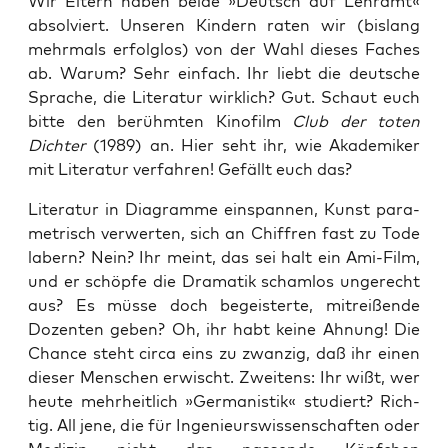
Wir Eltern haben bei­de »Deutsch auf Lehr­amt«
absol­viert. Unse­ren Kin­dern raten wir (bis­lang
mehr­mals erfolg­los) von der Wahl die­ses Faches
ab. War­um? Sehr ein­fach. Ihr liebt die deut­sche
Spra­che, die Lite­ra­tur wirk­lich? Gut. Schaut euch
bit­te den berühm­ten Kino­film
Club der toten
Dich­ter
(1989) an. Hier seht ihr, wie Aka­de­mi­ker
mit Lite­ra­tur ver­fah­ren! Gefällt euch das?
Lite­ra­tur in Dia­gram­me ein­span­nen, Kunst para­
me­trisch ver­wer­ten, sich an Chif­fren fast zu Tode
labern? Nein? Ihr meint, das sei halt ein Ami-Film,
und er schöp­fe die Dra­ma­tik scham­los unge­recht
aus? Es müs­se doch begeis­ter­te, mit­rei­ßen­de
Dozen­ten geben? Oh, ihr habt kei­ne Ahnung! Die
Chan­ce steht cir­ca eins zu zwan­zig, daß ihr einen
die­ser Men­schen erwischt. Zwei­tens: Ihr wißt, wer
heu­te mehr­heit­lich »Ger­ma­nis­tik« stu­diert? Rich­
tig. All jene, die für Inge­nieurs­wis­sen­schaf­ten oder