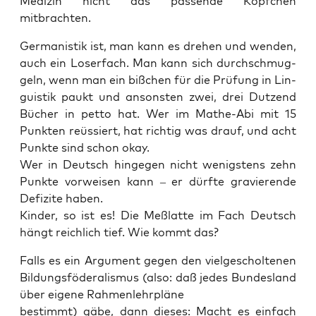
Medi­zin nicht das pas­sen­de Köpf­chen
mitbrachten.
Ger­ma­nis­tik ist, man kann es dre­hen und wen­den,
auch ein Loser­fach. Man kann sich durch­schmug­
geln, wenn man ein biß­chen für die Prü­fung in Lin­
gu­is­tik paukt und ansons­ten zwei, drei Dut­zend
Bücher in pet­to hat. Wer im Mathe-Abi mit 15
Punk­ten reüs­siert, hat rich­tig was drauf, und acht
Punk­te sind schon okay.
Wer in Deutsch hin­ge­gen nicht wenigs­tens zehn
Punk­te vor­wei­sen kann – er dürf­te gra­vie­ren­de
Defi­zi­te haben.
Kin­der, so ist es! Die Meß­lat­te im Fach Deutsch
hängt reich­lich tief. Wie kommt das?
Falls es ein Argu­ment gegen den viel­ge­schol­te­nen
Bil­dungs­fö­de­ra­lis­mus (also: daß jedes Bun­des­land
über eige­ne Rahmenlehrpläne
bestimmt) gäbe, dann die­ses: Macht es ein­fach