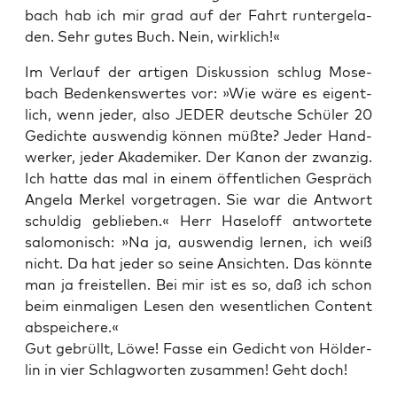
bach hab ich mir grad auf der Fahrt run­ter­ge­la­
den. Sehr gutes Buch. Nein, wirklich!«
Im Ver­lauf der arti­gen Dis­kus­si­on schlug Mose­
bach Beden­kens­wer­tes vor: »Wie wäre es eigent­
lich, wenn jeder, also JEDER deut­sche Schü­ler 20
Gedich­te aus­wen­dig kön­nen müß­te? Jeder Hand­
wer­ker, jeder Aka­de­mi­ker. Der Kanon der zwan­zig.
Ich hat­te das mal in einem öffent­li­chen Gespräch
Ange­la Mer­kel vor­ge­tra­gen. Sie war die Ant­wort
schul­dig geblie­ben.« Herr Hasel­off ant­wor­te­te
salo­mo­nisch: »Na ja, aus­wen­dig ler­nen, ich weiß
nicht. Da hat jeder so sei­ne Ansich­ten. Das könn­te
man ja frei­stel­len. Bei mir ist es so, daß ich schon
beim ein­ma­li­gen Lesen den wesent­li­chen Con­tent
abspeichere.«
Gut gebrüllt, Löwe! Fas­se ein Gedicht von Höl­der­
lin in vier Schlag­wor­ten zusam­men! Geht doch!