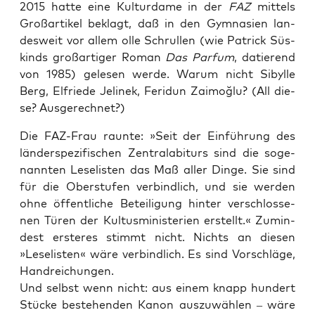
2015 hat­te eine Kul­tur­da­me in der
FAZ
mit­tels
Groß­ar­ti­kel beklagt, daß in den Gym­na­si­en lan­
des­weit vor allem olle Schrul­len (wie Patrick Süs­
kinds groß­ar­ti­ger Roman
Das Par­fum
, datie­rend
von 1985) gele­sen wer­de. War­um nicht Sibyl­le
Berg, Elfrie­de Jeli­nek, Fer­idun Zai­moğ­lu? (All die­
se? Ausgerechnet?)
Die FAZ-Frau raun­te: »Seit der Ein­füh­rung des
län­der­spe­zi­fi­schen Zen­tral­ab­iturs sind die soge­
nann­ten Lese­lis­ten das Maß aller Din­ge. Sie sind
für die Ober­stu­fen ver­bind­lich, und sie wer­den
ohne öffent­li­che Betei­li­gung hin­ter ver­schlos­se­
nen Türen der Kul­tus­mi­nis­te­ri­en erstellt.« Zumin­
dest ers­te­res stimmt nicht. Nichts an die­sen
»Lese­lis­ten« wäre ver­bind­lich. Es sind Vor­schlä­ge,
Handreichungen.
Und selbst wenn nicht: aus einem knapp hun­dert
Stü­cke bestehen­den Kanon aus­zu­wäh­len – wäre