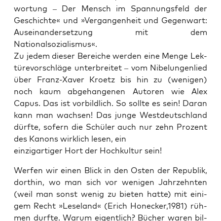
wor­tung – Der Mensch im Span­nungs­feld der
Geschich­te« und »Ver­gan­gen­heit und Gegen­wart:
Aus­ein­an­der­set­zung mit dem
Nationalsozialismus«.
Zu jedem die­ser Berei­che wer­den eine Men­ge Lek­
tü­re­vor­schlä­ge unter­brei­tet – vom Nibe­lun­gen­lied
über Franz-Xaver Kroetz bis hin zu (weni­gen)
noch kaum abge­han­ge­nen Autoren wie Alex
Capus. Das ist vor­bild­lich. So soll­te es sein! Dar­an
kann man wach­sen! Das jun­ge West­deutsch­land
dürf­te, sofern die Schü­ler auch nur zehn Pro­zent
des Kanons wirk­lich lesen, ein
ein­zig­ar­ti­ger Hort der Hoch­kul­tur sein!
Wer­fen wir einen Blick in den Osten der Repu­blik,
dort­hin, wo man sich vor weni­gen Jahr­zehn­ten
(weil man sonst wenig zu bie­ten hat­te) mit eini­
gem Recht »Lese­land« (Erich Honecker,1981) rüh­
men durf­te. War­um eigent­lich? Bücher waren bil­