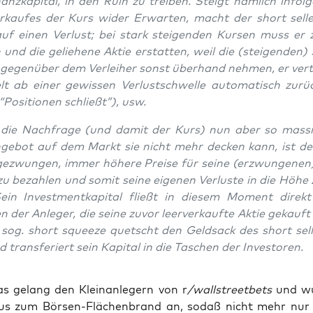
nz­ka­pi­tal, in den Ruin zu trei­ben. Steigt näm­lich infol­
er­kau­fes der Kurs wider Erwar­ten, macht der short sel­l
auf einen Ver­lust; bei stark stei­gen­den Kur­sen muss er 
 und die gelie­he­ne Aktie erstat­ten, weil die (stei­gen­den)
 gegen­über dem Ver­lei­her sonst über­hand neh­men, er ver­t
lt ab einer gewis­sen Ver­lust­schwel­le auto­ma­tisch zurü
 “Posi­tio­nen schließt”), usw.
 die Nach­fra­ge (und damit der Kurs) nun aber so mas­si
ge­bot auf dem Markt sie nicht mehr decken kann, ist de
 gezwun­gen, immer höhe­re Prei­se für sei­ne (erzwun­ge­ne
zu bezah­len und somit sei­ne eige­nen Ver­lus­te in die Höhe 
ein Invest­ment­ka­pi­tal fließt in die­sem Moment direkt
 der Anle­ger, die sei­ne zuvor leer­ver­kauf­te Aktie gekauf
r sog. short squeeze quetscht den Geld­sack des short sel­l
 trans­fe­riert sein Kapi­tal in die Taschen der Investoren.
 gelang den Klein­an­le­gern von r
/wallstreetbets
und wu
aus zum Bör­sen-Flä­chen­brand an, sodaß nicht mehr nur