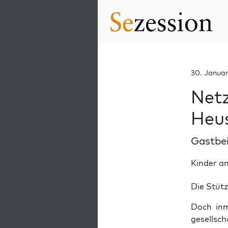
30. Januar
Netz
Heu
Gastbe
Kinder an
Die Stütz
Doch inmit
gesell­sc