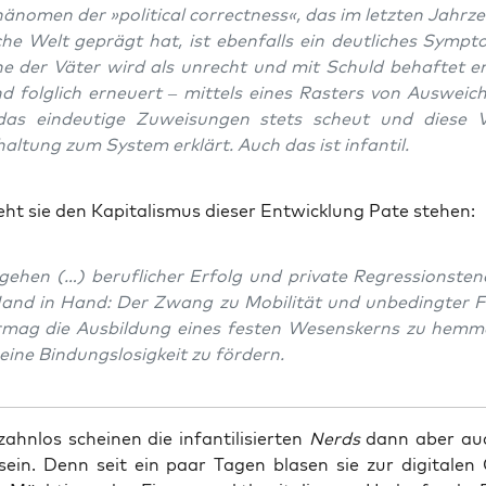
­no­men der »poli­ti­cal cor­rect­ness«, das im letz­ten Jahr­z
­che Welt geprägt hat, ist eben­falls ein deut­li­ches Sym­p
he der Väter wird als unrecht und mit Schuld behaf­tet e
 folg­lich erneu­ert – mit­tels eines Ras­ters von Aus­weic
das ein­deu­ti­ge Zuwei­sun­gen stets scheut und die­se V
al­tung zum Sys­tem erklärt. Auch das ist infantil.
eht sie den Kapi­ta­lis­mus die­ser Ent­wick­lung Pate stehen:
ehen (…) beruf­li­cher Erfolg und pri­va­te Regres­si­ons­ten
nd in Hand: Der Zwang zu Mobi­li­tät und unbe­ding­ter Fle­x
r­mag die Aus­bil­dung eines fes­ten Wesens­kerns zu hem­
mei­ne Bin­dungs­lo­sig­keit zu fördern.
hn­los schei­nen die infan­ti­li­sier­ten
Nerds
dann aber auc
sein. Denn seit ein paar Tagen bla­sen sie zur digi­ta­len O