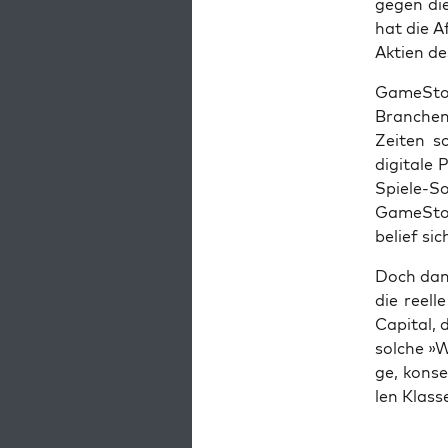
gegen die
hat die A
Akti­en d
Game­Stop
Bran­chen 
Zei­ten s
digi­ta­le
Spie­le-S
Game­Stop
belief si
Doch dann
die reel­
Capi­tal,
sol­che »
ge, kon­se
len Klas­