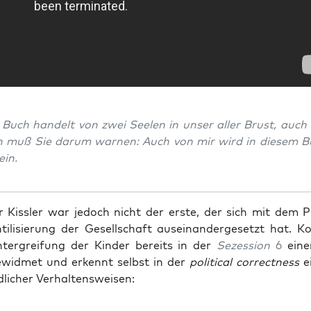
 Buch han­delt von zwei See­len in unser aller Brust, auch
ch muß Sie dar­um war­nen: Auch von mir wird in die­sem B
ein.
er Kiss­ler war jedoch nicht der ers­te, der sich mit dem 
ti­li­sie­rung der Gesell­schaft aus­ein­an­der­ge­setzt hat. 
­er­grei­fung der Kin­der bereits in der
Sezes­si­on
6
eine
gewid­met und erkennt selbst in der
poli­ti­cal cor­rect­ness
e
d­li­cher Verhaltensweisen: