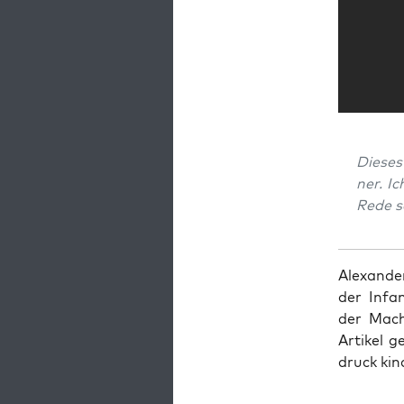
Die­ses
ner. I
Rede s
Alex­an­d
der Infan­
der Macht
Arti­kel 
druck kin