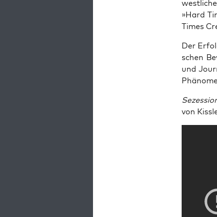
west­li­
»Hard Ti
Times Cr
Der Erfol
schen Bew
und Jour­n
Phä­no­me
Sezes­si­o
von Kiss­l