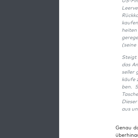
US-Fina
Leer­v
Rück­k
kau­fen
hei­ten
gere­ge
(sei­ne
Steigt
das An
sel­ler
käu­fe 
ben. S
Taschen
Die­se
aus und
Genau das
über­hin­