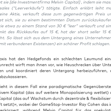
t sie [die Invest­ment­fir­ma Mel­vin Capi­tal] , indem sie mas­
ales (“Leer­ver­käu­fe”) tätig­te. Ein­fach erklärt leiht 
eine Aktie, ver­kauft die­se zum gegen­wär­ti­gen Preis u
­tet sich, sie zu einem bestimm­ten Datum zurück­zu­kau­fe
tie etwa zu einem Stand von 30 € “leer” ver­kauft und si
unkt des Rück­kau­fes auf 15 €, hat der short sel­ler 15 € 
t. So lässt sich aus dem Unter­gang eines Unter­neh­me
it ver­bun­de­nen Exis­ten­zen) ein schö­ner Pro­fit schlagen.
a­xis hat den Hedge­fonds ein schlech­ten Leu­mund ein­
unrecht wirft man ihnen vor, wie Heu­schre­cken über Unt
l­len und koor­di­niert deren Unter­gang her­bei­zu­füh­ren
abzukassieren.
ieht in die­sem Fall eine para­dig­ma­ti­sche Gegen­über­ste
­ti­vem Kapi­tal (das auf wei­te­re Mono­po­li­sie­rung wet­tet
Kapi­tal (das auf Wachs­tum durch dezen­tra­le & fle­xi­bi­li­sie
ft setzt)«, wobei der Game­Stop-Inves­tor Ray Cohen das inn
ver­kör­pert, wäh­rend Mel­vin Capi­tal für das spe­ku­la­t