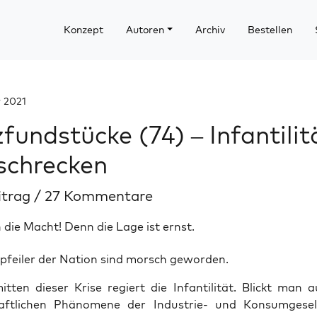
Konzept
Autoren
Archiv
Bestellen
 2021
fundstücke (74) – Infantilit
schrecken
itrag
/
27 Kommentare
 die Macht! Denn die Lage ist ernst.
­pfei­ler der Nati­on sind morsch geworden.
­ten die­ser Kri­se regiert die Infan­ti­li­tät. Blickt man a
haft­li­chen Phä­no­me­ne der Indus­trie- und Kon­sum­ge­sell