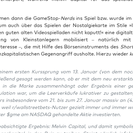
­men dann die Game­Stop-
Nerds
ins Spiel bzw. wur­de im
rum auch über das Spie­len der Nost­al­gie­kar­te im Sti­le 
en guten alten Video­spiel­la­den nicht kaputt!« eine digi­tal
ung von Kleinst­an­le­gern mobi­li­siert – natür­lich mi
ter­es­se –, die mit Hil­fe des Bör­sen­in­stru­ments des
Shor
­ka­pi­ta­lis­ti­schen Gegen­an­griff aus­hol­te. Hier­zu wie­der
k
inem ers­ten Kurs­sprung vom 13. Janu­ar (von dem noc
ie­ßend gesagt wer­den kann, ob er mit dem neu erstark­t
n in die Mar­ke zusam­men­hängt oder Ergeb­nis einer gez
­la­ti­on war, um die Leer­ver­käu­fe lukra­ti­ver zu gestal­ten
s ins­be­son­de­re vom 21. bis zum 27. Janu­ar mas­siv an (
 weil r/wall­street­bets-Nut­zer gezielt immer und immer wi
ter $gme am NASDAQ gehan­del­te Aktie investierten.
b­sich­tig­te Ergeb­nis: Mel­vin Capi­tal, und damit sym­bo­l