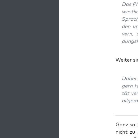
Das Phä
west­li
Spra­c
den und
vern, 
dungs­h
Wei­ter si
Dabei g
gern Ha
tät ve
all­ge­
Ganz so za
nicht zu 