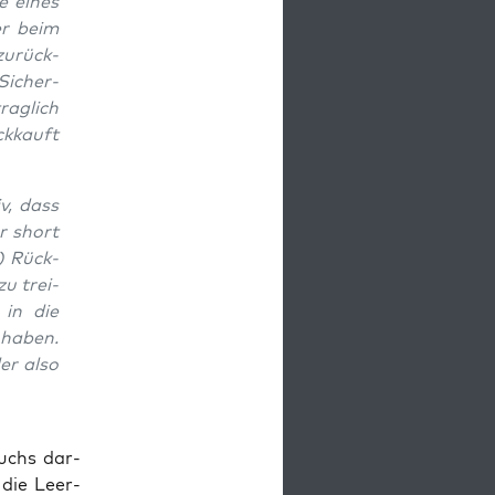
ge eines
er beim
zurück­
 Sicher­
rag­lich
ck­kauft
v, dass
r short
n) Rück­
zu trei­
 in die
t haben.
er also
chs dar­
 die Leer­