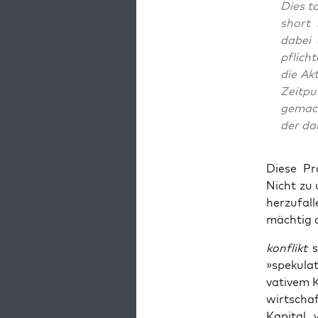
Dies ta
short s
dabei 
pflich
die Ak
Zeit­p
gemach
der dam
Die­se Pr
Nicht zu 
her­zu­fa
mäch­tig 
kon­flikt
s
»spe­ku­la
va­ti­vem 
wirt­scha
Kapi­tal 