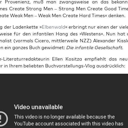
cher Pro­ve­ni­enz, muß man zwangs­wei­se an das bekan
mes Crea­te Strong Men – Strong Men Crea­te Good Tim
ea­te Weak Men – Weak Men Crea­te Hard Times« denken.
g der Laden­ket­te »
Elben­wald
« erbringt nur einen der vie­l
ei­se für den infan­ti­len Hang des »Wes­tens«. Nun hat
a­list (vor­mals Cice­ro, mitt­ler­wei­le NZZ) Alex­an­der Kiss­
n ein gan­zes Buch gewid­met:
Die infan­ti­le Gesell­schaft
.
n
-Lite­ra­tur­re­dak­teu­rin Ellen Kositza emp­fiehlt das ne
er in Ihrem belieb­ten Buch­vor­stel­lungs-Vlog ausdrücklich: