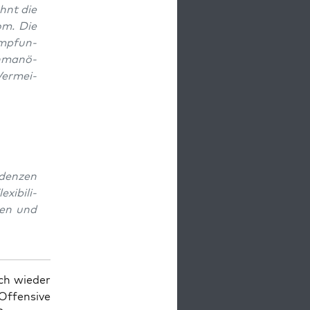
ehnt die
tom. Die
mp­fun­
h­ma­nö­
er­mei­
­den­zen
i­bi­li­
men und
h wie­der
ffen­si­ve