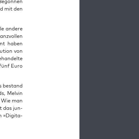
 Begon­nen
nd mit den
le ande­re
anz­vol­len
ment haben
u­ti­on von
an­del­te
 fünf Euro
es bestand
s, Mel­vin
e. Wie man
t das jun­
 »Digi­ta­