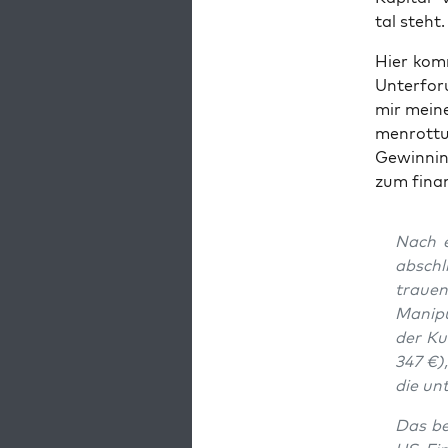
tal steht.
Hier kom
Unter­fo­
mir mei­n
men­rot­t
Gewinn­in­
zum finanz
Nach e
abschl
trau­e
Mani­pu
der Kur
347 €),
die un
Das bea