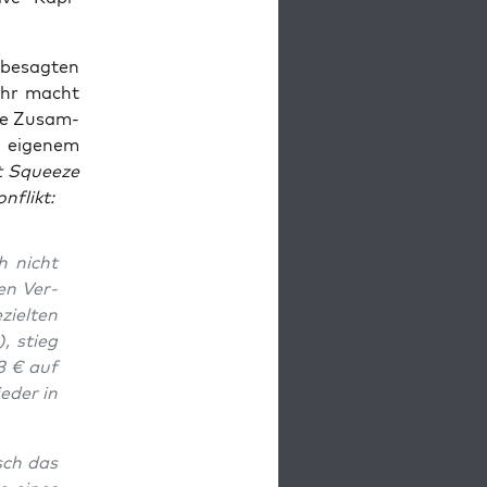
 besag­ten
»Ihr macht
­te Zusam­
t eige­nem
t Squeeze
on­flikt:
h nicht
en Ver­
iel­ten
), stieg
43 € auf
e­der in
isch das