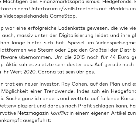
 Mäch­ti­gen des Finanz­markt­ka­pi­ta­lis­mus: Hedge­fonds.
ffä­re in dem Unter­fo­rum r/wallstreetbets auf »Red­dit« u
es Video­spie­le­han­dels GameStop.
 war eine erfolg­rei­che Laden­ket­te gewe­sen, die wie vie­
auch, mas­siv unter der Digi­ta­li­sie­rung lei­det und ihre gl
chon lan­ge hin­ter sich hat. Spe­zi­ell im Video­spiel­seg­
 Platt­for­men wie Steam oder Epic den Groß­teil der Dis­tri­b
oft­ware über­nom­men. Um die 2015 noch für 44 Euro geh
-Aktie sah es zuletz­te sehr düs­ter aus: Auf gera­de noch
ch ihr Wert 2020. Coro­na tat sein übriges.
 trat ein neu­er Inves­tor, Ray Cohen, auf den Plan und 
le Mög­lich­keit einer Trend­wen­de. Indes sah ein Hedge­fond
 die Sache gänz­lich anders und wet­te­te auf fal­len­de Kur­s
Wet­ten« pla­ziert und dar­aus noch Pro­fit schla­gen kann, ha
r­va­ti­ve Netz­ma­ga­zin
kon­flikt
in einem eige­nen Arti­kel zum
sen­kampf« ausgeführt: