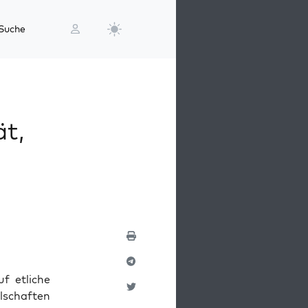
Suche
ät,
uf etli­che
­schaf­ten