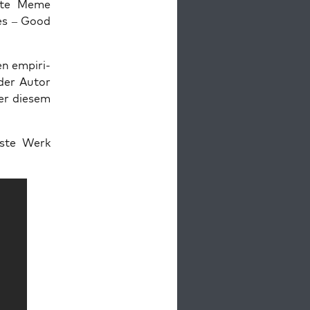
n­te Meme
es – Good
en empi­ri­
 der Autor
ler die­sem
us­te Werk