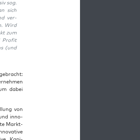
siv sog.
man sich
nd ver­
n. Wird
nkt zum
Pro­fit
ns (und
ge­bracht:
er­neh­men
, um dabei
l­lung von
) und inno­
r­te Markt­
o­va­ti­ve
i­ve Kapi­