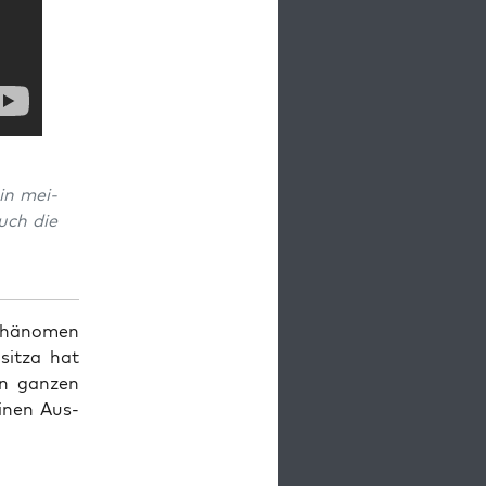
 in mei­
uch die
Phä­no­men
Kositza hat
n gan­zen
inen Aus­