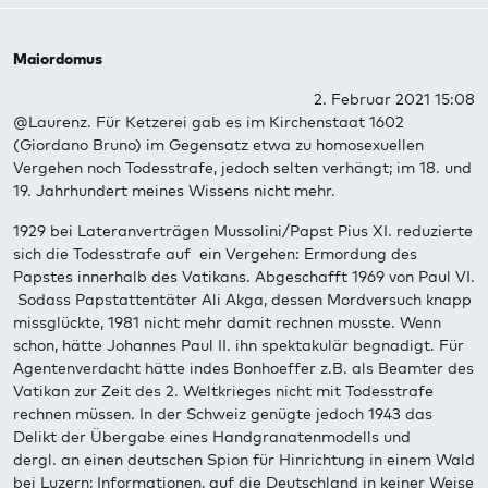
Maiordomus
2. Februar 2021 15:08
@Laurenz. Für Ketzerei gab es im Kirchenstaat 1602
(Giordano Bruno) im Gegensatz etwa zu homosexuellen
Vergehen noch Todesstrafe, jedoch selten verhängt; im 18. und
19. Jahrhundert meines Wissens nicht mehr.
1929 bei Lateranverträgen Mussolini/Papst Pius XI. reduzierte
sich die Todesstrafe auf ein Vergehen: Ermordung des
Papstes innerhalb des Vatikans. Abgeschafft 1969 von Paul VI.
Sodass Papstattentäter Ali Akga, dessen Mordversuch knapp
missglückte, 1981 nicht mehr damit rechnen musste. Wenn
schon, hätte Johannes Paul II. ihn spektakulär begnadigt. Für
Agentenverdacht hätte indes Bonhoeffer z.B. als Beamter des
Vatikan zur Zeit des 2. Weltkrieges nicht mit Todesstrafe
rechnen müssen. In der Schweiz genügte jedoch 1943 das
Delikt der Übergabe eines Handgranatenmodells und
dergl. an einen deutschen Spion für Hinrichtung in einem Wald
bei Luzern; Informationen, auf die Deutschland in keiner Weise