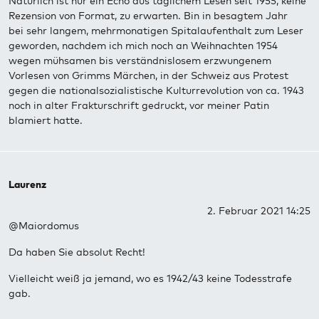
Natürlich ist nur ein Echo aus täglichem Lesen seit 1955, keine
Rezension von Format, zu erwarten. Bin in besagtem Jahr
bei sehr langem, mehrmonatigen Spitalaufenthalt zum Leser
geworden, nachdem ich mich noch an Weihnachten 1954
wegen mühsamen bis verständnislosem erzwungenem
Vorlesen von Grimms Märchen, in der Schweiz aus Protest
gegen die nationalsozialistische Kulturrevolution von ca. 1943
noch in alter Frakturschrift gedruckt, vor meiner Patin
blamiert hatte.
Laurenz
2. Februar 2021 14:25
@Maiordomus
Da haben Sie absolut Recht!
Vielleicht weiß ja jemand, wo es 1942/43 keine Todesstrafe
gab.