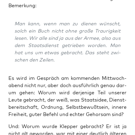
Bemerkung:
Man kann, wenn man zu die­nen wünscht,
solch ein Buch nicht ohne gro­ße Trau­rig­keit
lesen. Wir alle sind ja aus der Armee, also aus
dem Staats­dienst getrie­ben wor­den. Man
hat uns um etwas gebracht. Das steht zwi­
schen den Zeilen.
Es wird im Gespräch am kom­men­den Mitt­woch­
abend nicht nur, aber doch aus­führ­lich genau dar­
um gehen: Wor­um wird der­je­ni­ge Teil unse­rer
Leu­te gebracht, der weiß, was Staats­idee, Dienst­
be­reit­schaft, Ord­nung, Selbst­be­wußt­sein, inne­re
Frei­heit, guter Befehl und ech­ter Gehor­sam sind?
Und: Wor­um wur­de Klep­per gebracht? Er ist ja
nicht alt gewor­den, war mit einer deut­lich älte­ren