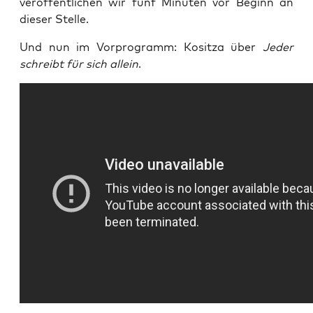
ver­öf­fent­li­chen wir fünf Minu­ten vor Beginn an
die­ser Stelle.
Und nun im Vor­pro­gramm: Kositza über
Jeder
schreibt für sich allein
.