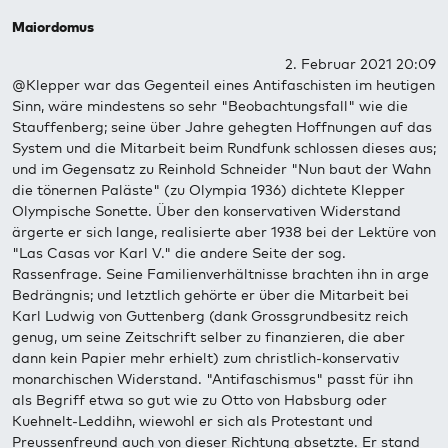
Maiordomus
2. Februar 2021 20:09
@Klepper war das Gegenteil eines Antifaschisten im heutigen
Sinn, wäre mindestens so sehr "Beobachtungsfall" wie die
Stauffenberg; seine über Jahre gehegten Hoffnungen auf das
System und die Mitarbeit beim Rundfunk schlossen dieses aus;
und im Gegensatz zu Reinhold Schneider "Nun baut der Wahn
die tönernen Paläste" (zu Olympia 1936) dichtete Klepper
Olympische Sonette. Über den konservativen Widerstand
ärgerte er sich lange, realisierte aber 1938 bei der Lektüre von
"Las Casas vor Karl V." die andere Seite der sog.
Rassenfrage. Seine Familienverhältnisse brachten ihn in arge
Bedrängnis; und letztlich gehörte er über die Mitarbeit bei
Karl Ludwig von Guttenberg (dank Grossgrundbesitz reich
genug, um seine Zeitschrift selber zu finanzieren, die aber
dann kein Papier mehr erhielt) zum christlich-konservativ
monarchischen Widerstand. "Antifaschismus" passt für ihn
als Begriff etwa so gut wie zu Otto von Habsburg oder
Kuehnelt-Leddihn, wiewohl er sich als Protestant und
Preussenfreund auch von dieser Richtung absetzte. Er stand