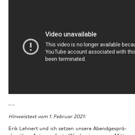
– –
Hin­weis­text vom 1. Febru­ar 2021:
Erik Leh­nert und ich set­zen unse­re Abend­ge­sprä­