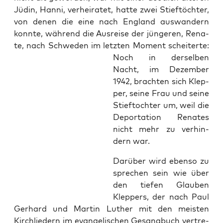
Jüdin, Han­ni, ver­hei­ra­tet, hat­te zwei Stief­töch­ter,
von denen die eine nach Eng­land aus­wan­dern
konn­te, wäh­rend die Aus­rei­se der jün­ge­ren, Rena­
te, nach Schwe­den im letz­ten
Moment schei­ter­te:
Noch in der­sel­ben
Nacht, im Dezem­ber
1942, brach­ten sich Klep­
per, sei­ne Frau und sei­ne
Stief­toch­ter um, weil die
Depor­ta­ti­on Rena­tes
nicht mehr zu ver­hin­
dern war.
Dar­über wird eben­so zu
spre­chen sein wie über
den tie­fen Glau­ben
Klep­pers, der nach Paul
Ger­hard und Mar­tin Luther mit den meis­ten
Kirch­lie­dern im evan­ge­li­schen Gesang­buch ver­tre­