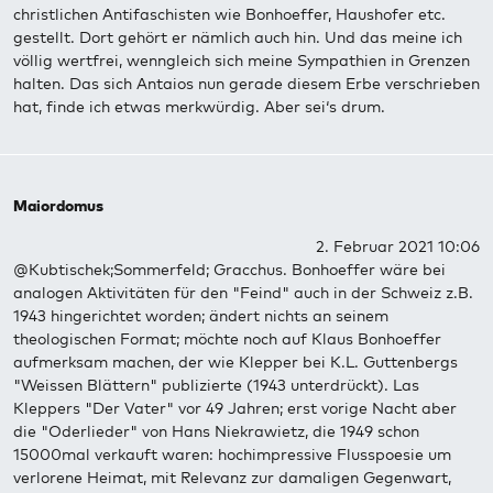
christlichen Antifaschisten wie Bonhoeffer, Haushofer etc.
gestellt. Dort gehört er nämlich auch hin. Und das meine ich
völlig wertfrei, wenngleich sich meine Sympathien in Grenzen
halten. Das sich Antaios nun gerade diesem Erbe verschrieben
hat, finde ich etwas merkwürdig. Aber sei‘s drum.
Maiordomus
2. Februar 2021 10:06
@Kubtischek;Sommerfeld; Gracchus. Bonhoeffer wäre bei
analogen Aktivitäten für den "Feind" auch in der Schweiz z.B.
1943 hingerichtet worden; ändert nichts an seinem
theologischen Format; möchte noch auf Klaus Bonhoeffer
aufmerksam machen, der wie Klepper bei K.L. Guttenbergs
"Weissen Blättern" publizierte (1943 unterdrückt). Las
Kleppers "Der Vater" vor 49 Jahren; erst vorige Nacht aber
die "Oderlieder" von Hans Niekrawietz, die 1949 schon
15000mal verkauft waren: hochimpressive Flusspoesie um
verlorene Heimat, mit Relevanz zur damaligen Gegenwart,