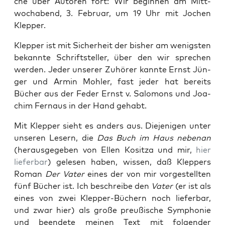
che über Autoren fort: Wir begin­nen am Mitt­
woch­abend, 3. Febru­ar, um 19 Uhr mit Jochen
Klepper.
Klep­per ist mit Sicher­heit der bis­her am wenigs­ten
bekann­te Schrift­stel­ler, über den wir spre­chen
wer­den. Jeder unse­rer Zuhö­rer kann­te Ernst Jün­
ger und Armin Moh­ler, fast jeder hat bereits
Bücher aus der Feder Ernst v. Salo­mons und Joa­
chim Fern­aus in der Hand gehabt.
Mit Klep­per sieht es anders aus. Die­je­ni­gen unter
unse­ren Lesern, die
Das Buch im Haus neben­an
(her­aus­ge­ge­ben von Ellen Kositza und mir,
hier
lie­fer­bar
) gele­sen haben, wis­sen, daß Klep­pers
Roman
Der Vater
eines der von mir vor­ge­stell­ten
fünf Bücher ist. Ich beschrei­be den
Vater
(er ist als
eines von zwei Klep­per-Büchern noch lie­fer­bar,
und zwar hier) als gro­ße preu­ßi­sche Sym­pho­nie
und been­de­te mei­nen Text mit fol­gen­der