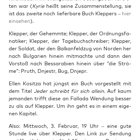
ten war (
Kyrie
heißt sei­ne Zusam­men­stel­lung, sie
ist das zwei­te noch lie­fer­ba­re Buch Klep­pers –
hier
ein­se­hen
).
Klep­per, der Gehemm­te; Klep­per, der Ord­nungs­fa­
na­ti­ker; Klep­per, der Tage­buch­schrei­ber; Klep­per,
der Sol­dat, der den Bal­kan­feld­zug von Nor­den her
nach Bul­ga­ri­en hin­ein mit­mach­te und dann den
Vor­stoß nach Bes­sa­ra­bi­en hin­ein über “die Strö­
me”: Pruth, Dnjes­tr, Bug, Dnjepr.
Ellen Kositza hat jüngst ein Buch vor­ge­stellt mit
dem Titel
Jeder schreibt für sich allein
. Auf kaum
jeman­den trifft die­se an Fal­la­da Wen­dung bes­ser
zu als auf Klep­per. Um ihn geht es in einem eige­
nen Kapitel.
Also: Mitt­woch, 3. Febru­ar, 19 Uhr – eine gute
Stun­de live über Klep­per. Den Link zur Sen­dung