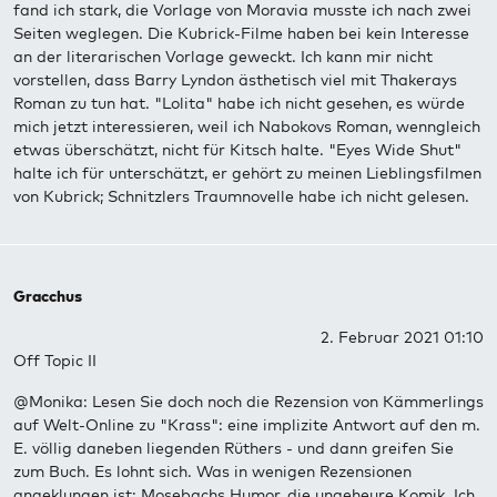
fand ich stark, die Vorlage von Moravia musste ich nach zwei
Seiten weglegen. Die Kubrick-Filme haben bei kein Interesse
an der literarischen Vorlage geweckt. Ich kann mir nicht
vorstellen, dass Barry Lyndon ästhetisch viel mit Thakerays
Roman zu tun hat. "Lolita" habe ich nicht gesehen, es würde
mich jetzt interessieren, weil ich Nabokovs Roman, wenngleich
etwas überschätzt, nicht für Kitsch halte. "Eyes Wide Shut"
halte ich für unterschätzt, er gehört zu meinen Lieblingsfilmen
von Kubrick; Schnitzlers Traumnovelle habe ich nicht gelesen.
Gracchus
2. Februar 2021 01:10
Off Topic II
@Monika: Lesen Sie doch noch die Rezension von Kämmerlings
auf Welt-Online zu "Krass": eine implizite Antwort auf den m.
E. völlig daneben liegenden Rüthers - und dann greifen Sie
zum Buch. Es lohnt sich. Was in wenigen Rezensionen
angeklungen ist: Mosebachs Humor, die ungeheure Komik. Ich