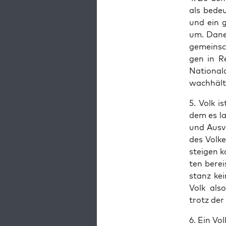
als bedeu
und ein g
um. Dane­
gemein­sch
gen in Re
Natio­nal
wachhält
5. Volk is
dem es la
und Aus­v
des Vol­k
stei­gen 
ten berei
stanz kei
Volk also
trotz der 
6. Ein Vo