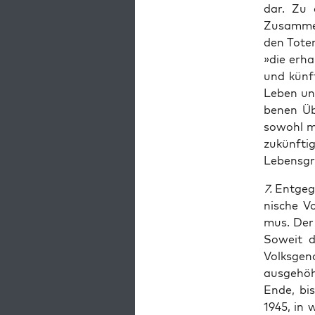
dar. Zu 
Zusam­men­
den Toten
»die erha­
und künf­
Leben und
be­nen Üb
sowohl mi
zukünf­ti
Lebens­gr
7.
Ent­ge­
ni­sche Vo
mus. Der Z
Soweit di
Volks­ge­n
aus­ge­hö
Ende, bis
1945, in 