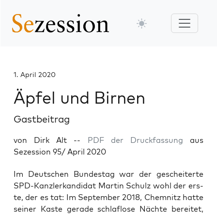
1. April 2020
Äpfel und Birnen
Gastbeitrag
von Dirk Alt --
PDF der Druckfassung
aus
Sezession 95/ April 2020
Im Deut­schen Bun­des­tag war der geschei­ter­te
SPD-Kanz­ler­kan­di­dat Mar­tin Schulz wohl der ers­
te, der es tat: Im Sep­tem­ber 2018, Chem­nitz hat­te
sei­ner Kas­te gera­de schlaf­lo­se Näch­te berei­tet,