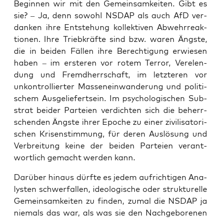
Begin­nen wir mit den Gemein­sam­kei­ten. Gibt es
sie? – Ja, denn sowohl NSDAP als auch AfD ver­
dan­ken ihre Ent­ste­hung kol­lek­ti­ven Abwehr­re­ak­
tio­nen. Ihre Trieb­kräf­te sind bzw. waren Ängs­te,
die in bei­den Fäl­len ihre Berech­ti­gung erwie­sen
haben – im ers­te­ren vor rotem Ter­ror, Ver­elen­
dung und Fremd­herr­schaft, im letz­te­ren vor
unkon­trol­lier­ter Mas­sen­ein­wan­de­rung und poli­ti­
schem Aus­ge­lie­fert­sein. Im psy­cho­lo­gi­schen Sub­
strat bei­der Par­tei­en ver­dich­ten sich die beherr­
schen­den Ängs­te ihrer Epo­che zu einer zivi­li­sa­to­ri­
schen Kri­sen­stim­mung, für deren Aus­lö­sung und
Ver­brei­tung kei­ne der bei­den Par­tei­en ver­ant­
wort­lich gemacht wer­den kann.
Dar­über hin­aus dürf­te es jedem auf­rich­ti­gen Ana­
lys­ten schwer­fal­len, ideo­lo­gi­sche oder struk­tu­rel­le
Gemein­sam­kei­ten zu fin­den, zumal die ­NSDAP ja
nie­mals das war, als was sie den Nach­ge­bo­re­nen