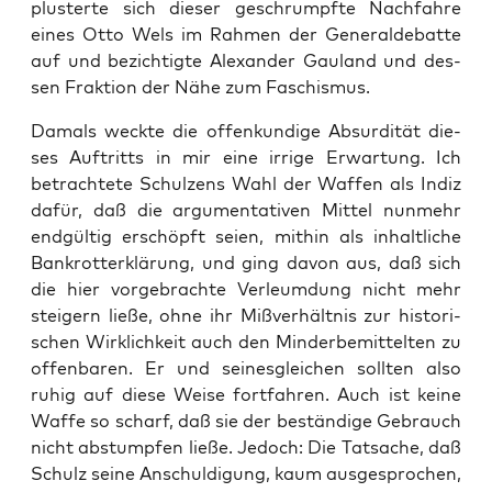
plus­ter­te sich die­ser geschrumpf­te Nach­fah­re
eines Otto Wels im Rah­men der Gene­ral­de­bat­te
auf und bezich­tig­te Alex­an­der Gau­land und des­
sen Frak­ti­on der Nähe zum Faschismus.
Damals weck­te die offen­kun­di­ge Absur­di­tät die­
ses Auf­tritts in mir eine irri­ge Erwar­tung. Ich
betrach­te­te Schul­zens Wahl der Waf­fen als Indiz
dafür, daß die argu­men­ta­ti­ven Mit­tel nun­mehr
end­gül­tig erschöpft sei­en, mit­hin als inhalt­li­che
Bank­rott­erklä­rung, und ging davon aus, daß sich
die hier vor­ge­brach­te Ver­leum­dung nicht mehr
stei­gern lie­ße, ohne ihr Miß­ver­hält­nis zur his­to­ri­
schen Wirk­lich­keit auch den Min­der­be­mit­tel­ten zu
offen­ba­ren. Er und sei­nes­glei­chen soll­ten also
ruhig auf die­se Wei­se fort­fah­ren. Auch ist kei­ne
Waf­fe so scharf, daß sie der bestän­di­ge Gebrauch
nicht abstump­fen lie­ße. Jedoch: Die Tat­sa­che, daß
Schulz sei­ne Anschul­di­gung, kaum aus­ge­spro­chen,