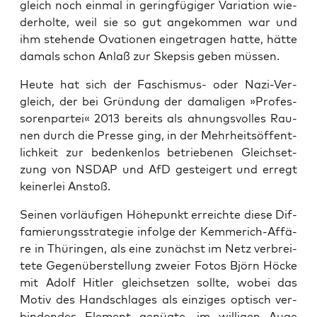
gleich noch ein­mal in gering­fü­gi­ger Varia­ti­on wie­
der­hol­te, weil sie so gut ange­kom­men war und
ihm ste­hen­de Ova­tio­nen ein­ge­tra­gen hat­te, hät­te
damals schon Anlaß zur Skep­sis geben müssen.
Heu­te hat sich der Faschis­mus- oder Nazi-Ver­
gleich, der bei Grün­dung der dama­li­gen »Pro­fes­
so­ren­par­tei« 2013 bereits als ahnungs­vol­les Rau­
nen durch die Pres­se ging, in der Mehr­heits­öf­fent­
lich­keit zur beden­ken­los betrie­be­nen Gleich­set­
zung von NSDAP und AfD gestei­gert und erregt
kei­ner­lei Anstoß.
Sei­nen vor­läu­fi­gen Höhe­punkt erreich­te die­se Dif­
fa­mie­rungs­stra­te­gie infol­ge der Kem­me­rich-Affä­
re in Thü­rin­gen, als eine zunächst im Netz ver­brei­
te­te Gegen­über­stel­lung zwei­er Fotos Björn Höcke
mit Adolf Hit­ler gleich­set­zen soll­te, wobei das
Motiv des Hand­schla­ges als ein­zi­ges optisch ver­
bin­den­des Ele­ment genüg­te, im wil­li­gen Auge