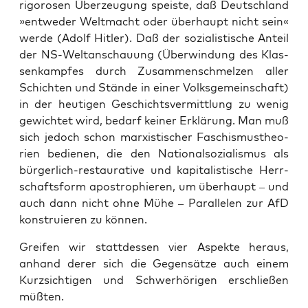
rigo­ro­sen Über­zeu­gung speis­te, daß Deutsch­land
»ent­we­der Welt­macht oder über­haupt nicht sein«
wer­de (Adolf Hit­ler). Daß der sozia­lis­ti­sche Anteil
der NS-Welt­an­schau­ung (Über­win­dung des Klas­
sen­kamp­fes durch Zusam­men­schmel­zen aller
Schich­ten und Stän­de in einer Volks­ge­mein­schaft)
in der heu­ti­gen Geschichts­ver­mitt­lung zu wenig
gewich­tet wird, bedarf kei­ner Erklä­rung. Man muß
sich jedoch schon mar­xis­ti­scher Faschis­mus­theo­
rien bedie­nen, die den Natio­nal­so­zia­lis­mus als
bür­ger­lich-restau­ra­ti­ve und kapi­ta­lis­ti­sche Herr­
schafts­form apo­stro­phie­ren, um über­haupt – und
auch dann nicht ohne Mühe – Par­al­le­len zur AfD
kon­stru­ie­ren zu können.
Grei­fen wir statt­des­sen vier Aspek­te her­aus,
anhand derer sich die Gegen­sät­ze auch einem
Kurz­sich­ti­gen und Schwer­hö­ri­gen erschlie­ßen
müßten.