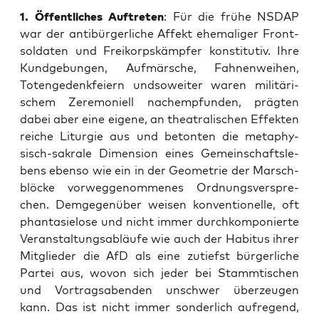
1. Öffent­li­ches Auf­tre­ten
: Für die frü­he NSDAP
war der anti­bür­ger­li­che Affekt ehe­ma­li­ger Front­
sol­da­ten und Frei­korps­kämp­fer kon­sti­tu­tiv. Ihre
Kund­ge­bun­gen, Auf­mär­sche, Fah­nen­wei­hen,
Toten­ge­denk­fei­ern und­so­wei­ter waren mili­tä­ri­
schem Zere­mo­ni­ell nach­emp­fun­den, präg­ten
dabei aber eine eige­ne, an thea­tra­li­schen Effek­ten
rei­che Lit­ur­gie aus und beton­ten die meta­phy­
sisch-sakra­le Dimen­si­on eines Gemein­schafts­le­
bens eben­so wie ein in der Geo­me­trie der Marsch­
blö­cke vor­weg­ge­nom­me­nes Ord­nungs­ver­spre­
chen. Dem­ge­gen­über wei­sen kon­ven­tio­nel­le, oft
phan­ta­sie­lo­se und nicht immer durch­kom­po­nier­te
Ver­an­stal­tungs­ab­läu­fe wie auch der Habi­tus ihrer
Mit­glie­der die AfD als eine zutiefst bür­ger­li­che
Par­tei aus, wovon sich jeder bei Stamm­ti­schen
und Vor­trags­aben­den unschwer über­zeu­gen
kann. Das ist nicht immer son­der­lich auf­re­gend,