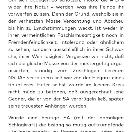
wider ihre Natur – wer­den, was ihre Fein­de ihr
vor­wer­fen zu sein. Denn der Grund, wes­halb sie in
der ver­hetz­ten Mas­se Ver­ach­tung und Abscheu
bis hin zu Lynch­stim­mun­gen weckt, ist weder in
ihrer ver­meint­li­chen Faschis­mus­ar­tig­keit noch in
Frem­den­feind­lich­keit, Into­le­ranz oder ähn­li­chem
zu sehen, son­dern aus­schließ­lich in ihrer Schwä­
che, ihrer Wehr­lo­sig­keit. Ver­ges­sen wir nicht, daß
sich die glei­che Mas­se von der mus­ter­gül­tig orga­
ni­sier­ten, stän­dig zum Zuschla­gen berei­ten
NSDAP ver­zau­bern ließ wie von der Ele­ganz eines
Raub­tie­res. Hit­ler selbst wur­de im klei­nen Kreis
nicht müde zu beto­nen, daß aus­ge­rech­net jene
Geg­ner, die er von der SA ver­prü­geln ließ, spä­ter
sei­ne treu­es­ten Anhän­ger wurden.
Wür­de eine heu­ti­ge SA (mit der dama­li­gen
Schlag­kraft) die bis­lang so mutig auf­trump­fen­de
»Zivil­ge­sell­schaft« zu Paa­ren trei­ben, wäre das