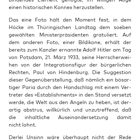
einen his­to­ri­schen Kon­nex herzustellen.
Das eine Foto hält den Moment fest, in dem
Höcke im Thü­rin­gi­schen Land­tag dem soeben
gewähl­ten Minis­ter­prä­si­den­ten gra­tu­liert. Auf
dem ande­ren Foto, einer Bil­di­ko­ne, erhält der
bereits zum Kanz­ler ernann­te Adolf Hit­ler am Tag
von Pots­dam, 21. März 1933, sei­ne Herr­scher­wei­
hen von der Inte­gra­ti­ons­fi­gur der bür­ger­li­chen
Rech­ten, Paul von Hin­den­burg. Die Sug­ges­ti­on
die­ser Gegen­über­stel­lung, daß näm­lich ein bös­ar­
ti­ger Paria durch den Hand­schlag mit einem Ver­
tre­ter des »Estab­lish­ments« in den Stand ver­setzt
wer­de, die Welt aus den Angeln zu heben, ist der­
ar­tig abstrus, will­kür­lich und unzu­tref­fend, daß
die inhalt­li­che Aus­ein­an­der­set­zung damit
nicht lohnt.
Der­lei Unsinn wäre über­haupt nicht der Rede