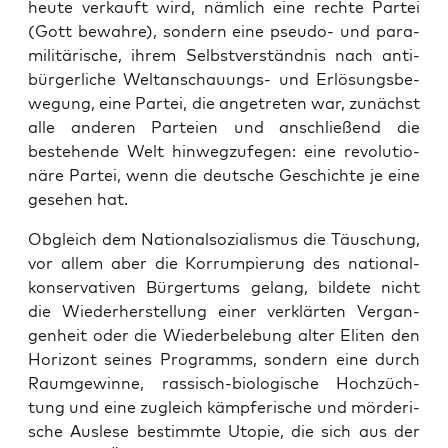
heu­te ver­kauft wird, näm­lich eine rech­te Par­tei
(Gott bewah­re), son­dern eine pseu­do- und para­
mi­li­tä­ri­sche, ihrem Selbst­ver­ständ­nis nach anti­
bür­ger­li­che Welt­an­schau­ungs- und Erlö­sungs­be­
we­gung, eine Par­tei, die ange­tre­ten war, zunächst
alle ande­ren Par­tei­en und anschlie­ßend die
bestehen­de Welt hin­weg­zu­fe­gen: eine revo­lu­tio­
nä­re Par­tei, wenn die deut­sche Geschich­te je eine
gese­hen hat.
Obgleich dem Natio­nal­so­zia­lis­mus die Täu­schung,
vor allem aber die Kor­rum­pie­rung des natio­nal­
kon­ser­va­ti­ven Bür­ger­tums gelang, bil­de­te nicht
die Wie­der­her­stel­lung einer ver­klär­ten Ver­gan­
gen­heit oder die Wie­der­be­le­bung alter Eli­ten den
Hori­zont sei­nes Pro­gramms, son­dern eine durch
Raum­ge­win­ne, ras­sisch-bio­lo­gi­sche Hoch­züch­
tung und eine zugleich kämp­fe­ri­sche und mör­de­ri­
sche Aus­le­se bestimm­te Uto­pie, die sich aus der