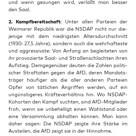
und wenn gesun­gen wird, ver­läßt man bes­ser
den Saal.
2. Kampf­be­reit­schaft
: Unter allen Par­tei­en der
Wei­ma­rer Repu­blik war die NSDAP nicht nur die­
je­ni­ge mit dem nied­rigs­ten Alters­durch­schnitt
(1930: 27,5 Jah­re), son­dern auch die wehr­haf­tes­te
und aggres­sivs­te: Von Anfang an beglei­te­ten von
ihr pro­vo­zier­te Saal- und Stra­ßen­schlach­ten ihren
Auf­stieg. Dem­ge­gen­über deu­ten die Zah­len poli­ti­
scher Straf­ta­ten gegen die AfD, deren Man­dats­
trä­ger häu­fi­ger als die aller ande­ren Par­tei­en
Opfer von tät­li­chen Angrif­fen wer­den, auf ein
ungüns­ti­ge­res Kräf­te­ver­hält­nis hin. Wo NSDAP-
Kohor­ten den Kampf such­ten, sind AfD-Mit­glie­der
froh, wenn sie unbe­hel­ligt einen Wahl­stand oder
eine Ver­samm­lung abhal­ten kön­nen. Man kann
daher sagen: Die NSDAP zeig­te ihre Stär­ke im
Aus­tei­len, die AfD zeigt sie in der Hinnahme.