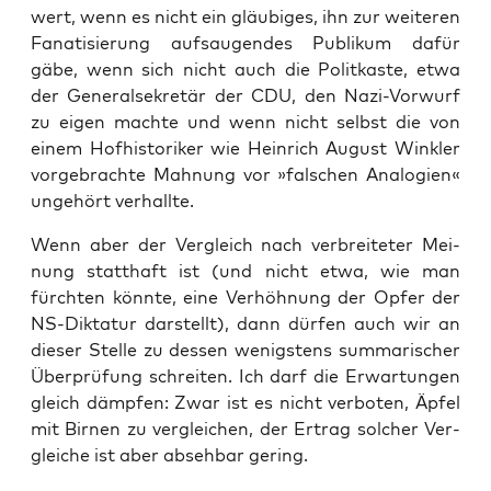
wert, wenn es nicht ein gläu­bi­ges, ihn zur wei­te­ren
Fana­ti­sie­rung auf­sau­gen­des Publi­kum dafür
gäbe, wenn sich nicht auch die Polit­kas­te, etwa
der Gene­ral­se­kre­tär der CDU, den Nazi-Vor­wurf
zu eigen mach­te und wenn nicht selbst die von
einem Hof­his­to­ri­ker wie Hein­rich August Wink­ler
vor­ge­brach­te Mah­nung vor »fal­schen Ana­lo­gien«
unge­hört verhallte.
Wenn aber der Ver­gleich nach ver­brei­te­ter Mei­
nung statt­haft ist (und nicht etwa, wie man
fürch­ten könn­te, eine Ver­höh­nung der Opfer der
NS-Dik­ta­tur dar­stellt), dann dür­fen auch wir an
die­ser Stel­le zu des­sen wenigs­tens sum­ma­ri­scher
Über­prü­fung schrei­ten. Ich darf die Erwar­tun­gen
gleich dämp­fen: Zwar ist es nicht ver­bo­ten, Äpfel
mit Bir­nen zu ver­glei­chen, der Ertrag sol­cher Ver­
glei­che ist aber abseh­bar gering.