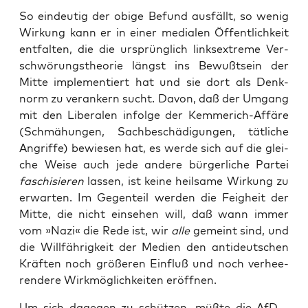
So ein­deu­tig der obi­ge Befund aus­fällt, so wenig
Wir­kung kann er in einer media­len Öffent­lich­keit
ent­fal­ten, die die ursprüng­lich links­extre­me Ver­
schwö­rungs­theo­rie längst ins Bewußt­sein der
Mit­te imple­men­tiert hat und sie dort als Denk­
norm zu ver­an­kern sucht. Davon, daß der Umgang
mit den Libe­ra­len infol­ge der Kem­me­rich-Affä­re
(Schmä­hun­gen, Sach­be­schä­di­gun­gen, tät­li­che
Angrif­fe) bewie­sen hat, es wer­de sich auf die glei­
che Wei­se auch jede ande­re bür­ger­li­che Par­tei
faschi­sie­ren
las­sen, ist kei­ne heil­sa­me Wir­kung zu
erwar­ten. Im Gegen­teil wer­den die Feig­heit der
Mit­te, die nicht ein­se­hen will, daß wann immer
vom »Nazi« die Rede ist, wir
alle
gemeint sind, und
die Will­fäh­rig­keit der Medi­en den anti­deut­schen
Kräf­ten noch grö­ße­ren Ein­fluß und noch ver­hee­
ren­de­re Wirk­mög­lich­kei­ten eröffnen.
Um sich dage­gen zu schüt­zen, müß­te die AfD –