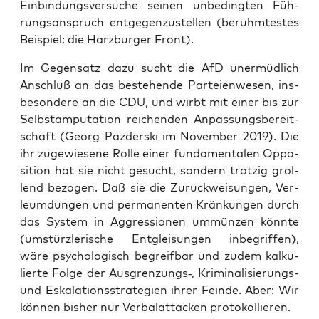
Ein­bin­dungs­ver­su­che sei­nen unbe­ding­ten Füh­
rungs­an­spruch ent­ge­gen­zu­stel­len (berühm­tes­tes
Bei­spiel: die Harz­bur­ger Front).
Im Gegen­satz dazu sucht die AfD uner­müd­lich
Anschluß an das bestehen­de Par­tei­en­we­sen, ins­
be­son­de­re an die CDU, und wirbt mit einer bis zur
Selbst­am­pu­ta­ti­on rei­chen­den Anpas­sungs­be­reit­
schaft (Georg Paz­der­ski im Novem­ber 2019). Die
ihr zuge­wie­se­ne Rol­le einer fun­da­men­ta­len Oppo­
si­ti­on hat sie nicht gesucht, son­dern trot­zig grol­
lend bezo­gen. Daß sie die Zurück­wei­sun­gen, Ver­
leum­dun­gen und per­ma­nen­ten Krän­kun­gen durch
das Sys­tem in Aggres­sio­nen ummün­zen könn­te
(umstürz­le­ri­sche Ent­glei­sun­gen inbe­grif­fen),
wäre psy­cho­lo­gisch begreif­bar und zudem kal­ku­
lier­te Fol­ge der Ausgrenzungs‑, Kri­mi­na­li­sie­rungs-
und Eska­la­ti­ons­stra­te­gien ihrer Fein­de. Aber: Wir
kön­nen bis­her nur Ver­bal­at­ta­cken protokollieren.