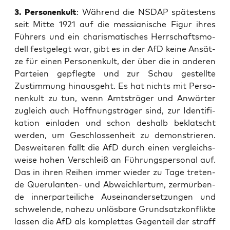
3. Per­so­nen­kult
: Wäh­rend die NSDAP spä­tes­tens
seit Mit­te 1921 auf die mes­sia­ni­sche Figur ihres
Füh­rers und ein cha­ris­ma­ti­sches Herr­schafts­mo­
dell fest­ge­legt war, gibt es in der AfD kei­ne Ansät­
ze für einen Per­so­nen­kult, der über die in ande­ren
Par­tei­en gepfleg­te und zur Schau gestell­te
Zustim­mung hin­aus­geht. Es hat nichts mit Per­so­
nen­kult zu tun, wenn Amts­trä­ger und Anwär­ter
zugleich auch Hoff­nungs­trä­ger sind, zur Iden­ti­fi­
ka­ti­on ein­la­den und schon des­halb beklatscht
wer­den, um Geschlos­sen­heit zu demons­trie­ren.
Des­wei­te­ren fällt die AfD durch einen ver­gleichs­
wei­se hohen Ver­schleiß an Füh­rungs­per­so­nal auf.
Das in ihren Rei­hen immer wie­der zu Tage tre­ten­
de Que­ru­lan­ten- und Abweich­ler­tum, zer­mür­ben­
de inner­par­tei­li­che Aus­ein­an­der­set­zun­gen und
schwe­len­de, nahe­zu unlös­ba­re Grund­satz­kon­flik­te
las­sen die AfD als kom­plet­tes Gegen­teil der straff