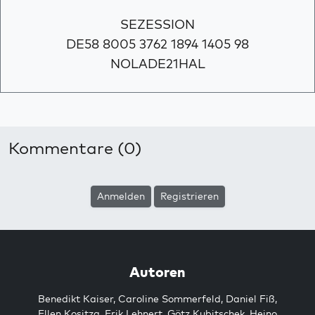
SEZESSION
DE58 8005 3762 1894 1405 98
NOLADE21HAL
Kommentare (0)
Anmelden
Registrieren
Autoren
Benedikt Kaiser
,
Caroline Sommerfeld
,
Daniel Fiß
,
Ellen Kositza
,
Erik Lehnert
,
Götz Kubitschek
,
Heino