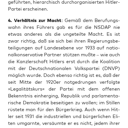
geführ­ten, hier­ar­chisch durch­or­ga­ni­sier­ten Hit­ler-
Par­tei erscheinen.
4. Ver­hält­nis zur Macht
: Gemäß dem Beru­fungs­
wahn ihres Füh­rers gab es für die NSDAP nie
etwas ande­res als die unge­teil­te Macht. Es ist
zwar rich­tig, daß sie sich bei ihren Regie­rungs­be­
tei­li­gun­gen auf Lan­des­ebe­ne vor 1933 auf natio­
nal­kon­ser­va­ti­ve Part­ner stüt­zen muß­te – wie auch
die Kanz­ler­schaft Hit­lers erst durch die Koali­ti­on
mit der Deutsch­na­tio­na­len Volks­par­tei (DNVP)
mög­lich wur­de. Doch eben­so rich­tig ist es, daß der
seit Mit­te der 1920er not­ge­drun­gen ver­folg­te
»Lega­li­täts­kurs« der Par­tei mit dem offe­nen
Bekennt­nis ein­her­ging, Repu­blik und par­la­men­ta­
ri­sche Demo­kra­tie besei­ti­gen zu wol­len; im Stil­len
rüs­te­te man für den Bür­ger­krieg. Auch wenn Hit­
ler seit 1931 die indus­tri­el­len und bür­ger­li­chen Eli­
ten umgarn­te, ver­säum­te er es nicht, jedem ihrer