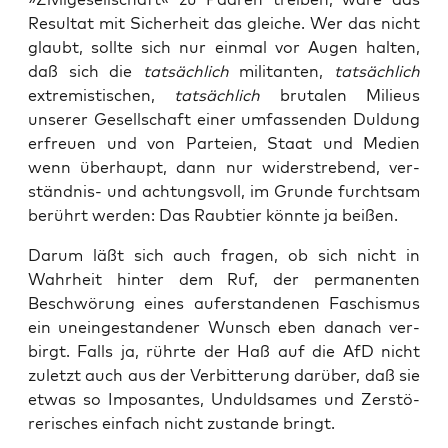
Resul­tat mit Sicher­heit das glei­che. Wer das nicht
glaubt, soll­te sich nur ein­mal vor Augen hal­ten,
daß sich die
tat­säch­lich
mili­tan­ten,
tat­säch­lich
extre­mis­ti­schen,
tat­säch­lich
bru­ta­len Milieus
unse­rer Gesell­schaft einer umfas­sen­den Dul­dung
erfreu­en und von Par­tei­en, Staat und Medi­en
wenn über­haupt, dann nur wider­stre­bend, ver­
ständ­nis- und ach­tungs­voll, im Grun­de furcht­sam
berührt wer­den: Das Raub­tier könn­te ja beißen.
Dar­um läßt sich auch fra­gen, ob sich nicht in
Wahr­heit hin­ter dem Ruf, der per­ma­nen­ten
Beschwö­rung eines auf­er­stan­de­nen Faschis­mus
ein unein­ge­stan­de­ner Wunsch eben danach ver­
birgt. Falls ja, rühr­te der Haß auf die AfD nicht
zuletzt auch aus der Ver­bit­te­rung dar­über, daß sie
etwas so Impo­san­tes, Unduld­sa­mes und Zer­stö­
re­ri­sches ein­fach nicht zustan­de bringt.