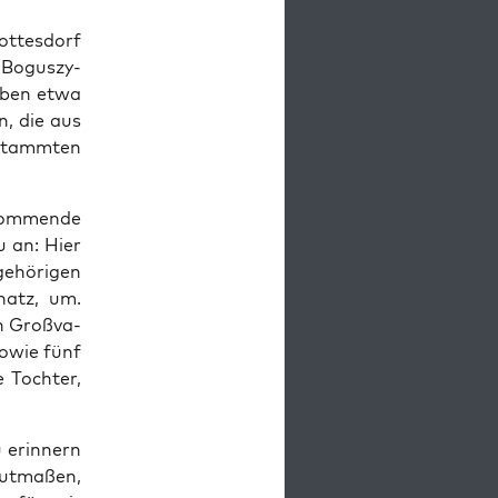
ot­tes­dorf
 Bogus­zy­
­ben etwa
en, die aus
 stamm­ten
kom­men­de
au an: Hier
e­hö­ri­gen
gnatz, um.
n Groß­va­
owie fünf
e Toch­ter,
erin­nern
ut­ma­ßen,