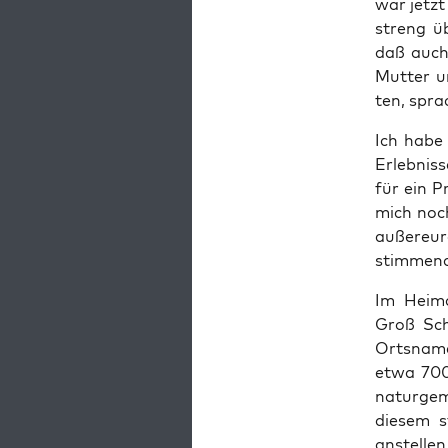
war jetzt
streng üb
daß auch 
Mut­ter u
ten, spra
Ich habe 
Erleb­nis
für ein P
mich noch
außer­eu­
stim­mend
Im Hei­ma
Groß Schi
Orts­na­
etwa 700 
natur­ge­
die­sem s
anstellen