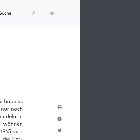
Suche
­le habe es
, nur noch
­nu­deln in
er wäh­nen
 1945 ver­
f die Per­