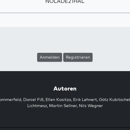
NOLADE21HAL
Anmelden
Registrieren
Autoren
Sommerfeld
,
Daniel Fiß
,
Ellen Kositza
,
Erik Lehnert
,
Götz Kubitsche
Lichtmesz
,
Martin Sellner
,
Nils Wegner