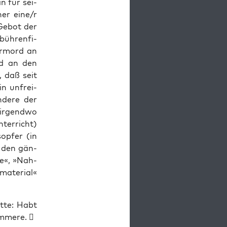
n für sei­
her eine/r
e Gebot der
üh­ren­fi­
er­mord an
rd an den
, daß seit
in unfrei­
­de­re der
 irgend­wo
­ter­richt)
­op­fer (in
f den gän­
ne«, »Nah­
­te­ri­al«
t­te: Habt
immere. 