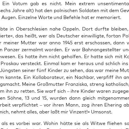
. Ein Votum gab es nicht. Mein extrem unsen­ti­men­ta­
echs Jah­re alt) hat den pol­ni­schen Sol­da­ten mit dem G
r Augen. Ein­zel­ne Wor­te und Befeh­le hat er memoriert.
eb­te in Ober­schle­si­en nahe Oppeln. Dort durf­te blei­ben
er­te«, das heißt, wer als Deut­scher ein­wil­lig­te, fort­an Po
r mei­ner Mut­ter war anno 1945 erst erschos­sen, dann 
hen Pan­zer zer­malmt wor­den. Er war Bahn­an­ge­stell­ter un
ewe­sen. Es hat­te ihm nicht gehol­fen. Er hat­te sich mit Kol
Pros­kau ver­steckt. Ein­mal kam er her­aus und schlich in
Jüngs­ten sei­ner fünf Kin­der zu sehen, das war mei­ne Mut­t
 kann­te. Ein Kol­la­bo­ra­teur, ein Nach­bar, ver­pfiff ihn a
gs­macht. Mei­ne Groß­mutter Fran­zis­ka, streng katho­lisch,
um ihn zu ret­ten. Sie warf sich – ihre Kin­der waren zuge­ge
en Söh­ne, 13 und 15, wur­den dann gleich mit­ge­nom­me
­beit ver­pflich­tet – vor ihren Mann, zog ihren Ehe­ring ab
ch, nehmt alles, aber laßt mir Vin­zent!« Umsonst.
, als es vor­bei war. Wohin hät­te sie als Wit­we flie­hen so