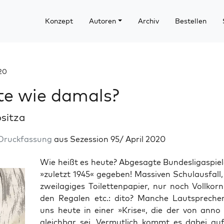
Konzept
Autoren
Archiv
Bestellen
020
te wie damals?
ositza
Druckfassung
aus Sezession 95/ April 2020
Wie heißt es heu­te? Abge­sag­te Bun­des­li­ga­spie
»zuletzt 1945« gege­ben! Mas­si­ven Schul­aus­fall
zwei­la­gi­ges Toi­let­ten­pa­pier, nur noch Voll­korn
den Rega­len etc.: dito? Man­che Laut­spre­ch
uns heu­te in einer »Kri­se«, die der von anno
gleich­bar sei. Ver­mut­lich kommt es dabei au