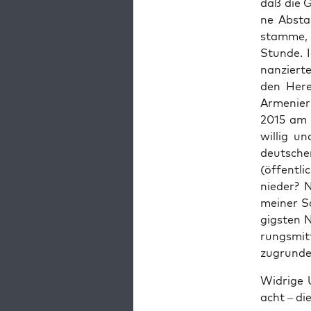
daß die G
ne Abstam
stam­me, i
Stun­de. 
nan­zier­
den Here
Arme­ni­e
2015 am 2
wil­lig u
deut­sche
(öffent­li
nie­der? N
mei­ner S
gigs­ten 
rungs­mit
zugrun­d
Wid­ri­ge
acht – di