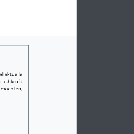
llektuelle
prachkraft
n möchten,