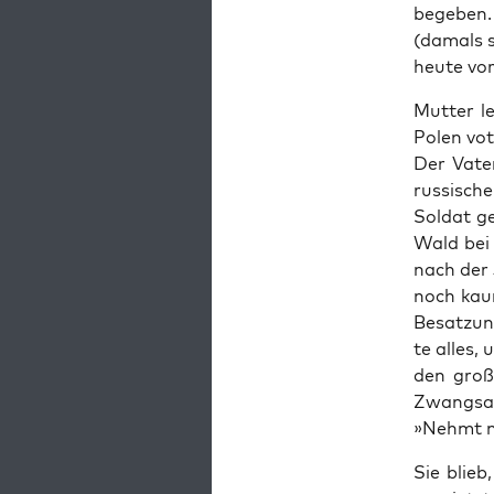
bege­ben
(damals s
heu­te vo
Mut­ter l
Polen voti
Der Vate
rus­si­sc
Sol­dat g
Wald bei 
nach der 
noch kaum
Besat­zun
te alles, 
den gro­ß
Zwangs­ar
»Nehmt mi
Sie blieb