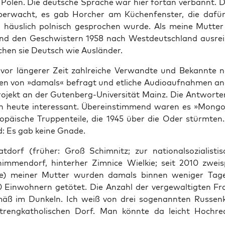
 Polen. Die deut­sche Spra­che war hier fort­an ver­bannt. 
er­wacht, es gab Hor­cher am Küchen­fens­ter, die dafür
häus­lich pol­nisch gespro­chen wur­de. Als mei­ne Mut­ter
nd den Geschwis­tern 1958 nach West­deutsch­land aus­rei
­chen sie Deutsch wie Ausländer.
vor län­ge­rer Zeit zahl­rei­che Ver­wand­te und Bekann­te 
­sen von »damals« befragt und etli­che Audio­auf­nah­men ange
ro­jekt an der Guten­berg-Uni­ver­si­tät Mainz. Die Ant­wor­te
 heu­te inter­es­sant. Über­ein­stim­mend waren es »Mon­go­
ro­päi­sche Trup­pen­tei­le, die 1945 über die Oder stürm­ten.
: Es gab kei­ne Gnade.
t­dorf (frü­her: Groß Schim­nitz; zur natio­nal­so­zia­lis­ti­
m­men­dorf, hin­ter­her Zim­nice Wiel­kie; seit 2010 zwei­sp
me) mei­ner Mut­ter wur­den damals bin­nen weni­ger Tag
Ein­woh­nern getö­tet. Die Anzahl der ver­ge­wal­tig­ten Fra
mäß im Dun­keln. Ich weiß von drei soge­nann­ten Rus­sen­k
treng­ka­tho­li­schen Dorf. Man könn­te da leicht Hoch­re
.