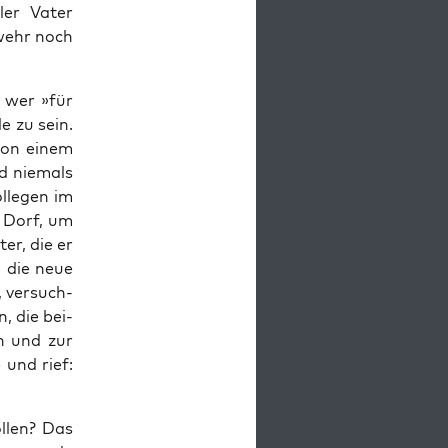
ler Vater
ewehr noch
, wer »für
le zu sein.
von einem
d nie­mals
­le­gen im
s Dorf, um
er, die er
n die neue
 ver­such­
n, die bei­
n und zur
 und rief:
l­len? Das