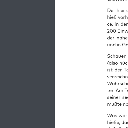
Der hier a
hieß vor­
ce. In de
200 Ein­wo
der nahe­
und in Go
Schau­en 
(also nüch
ist der To
ver­zeich
Wahr­sche
ter. Am T
sei­ner se
muß­te no
Was wäre
hie­ße, d