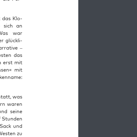
t das Klo­
ie sich an
. Was war
 glück­li­
ra­ti­ve –
s­ten das
n erst mit
s­sen« mit
ken­na­me:
statt, was
tern waren
und sei­ne
lf Stun­den
, Sack und
Wes­ten zu