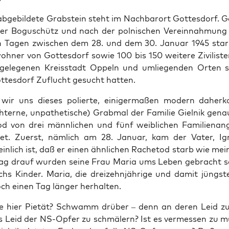
bge­bil­de­te Grab­stein steht im Nach­bar­ort Got­tes­dorf. G
her Bogu­schütz und nach der pol­ni­schen Ver­ein­nah­mung
n Tagen zwi­schen dem 28. und dem 30. Janu­ar 1945 star
h­ner von Got­tes­dorf sowie 100 bis 150 wei­te­re Zivi­lis­t
ge­le­ge­nen Kreis­stadt Oppeln und umlie­gen­den Orten
t­tes­dorf Zuflucht gesucht hatten.
wir uns die­ses polier­te, eini­ger­ma­ßen modern daher­
­ter­ne, unpa­the­ti­sche) Grab­mal der Fami­lie Giel­nik gen
d von drei männ­li­chen und fünf weib­li­chen Fami­li­en­an­g
­net. Zuerst, näm­lich am 28. Janu­ar, kam der Vater, I
in­lich ist, daß er einen ähn­li­chen Rache­tod starb wie mei
ag drauf wur­den sei­ne Frau Maria ums Leben gebracht s
chs Kin­der. Maria, die drei­zehn­jäh­ri­ge und damit jüngs­t
ch einen Tag län­ger herhalten.
 hier Pie­tät? Schwamm drü­ber – denn an deren Leid zu 
as Leid der NS-Opfer zu schmä­lern? Ist es ver­mes­sen zu m