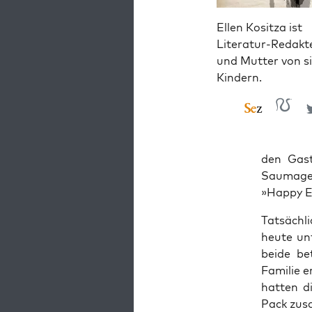
Ellen Kositza ist
Literatur-Redakt
und Mutter von s
Kindern.
den Gast­
Sau­ma­ge
»Hap­py E
Tat­säch­
heu­te un
bei­de be
Fami­lie e
hat­ten d
Pack zusa