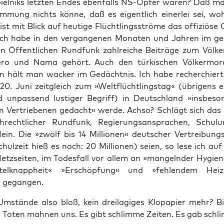
iel­niks letz­ten Endes eben­falls NS-Opfer waren? Daß ma
­mung nichts kön­ne, daß es eigent­lich einer­lei sei, wo
st mit Blick auf heu­ti­ge Flücht­lings­strö­me das offi­ziö­s
Ich habe in den ver­gan­ge­nen Mona­ten und Jah­ren im geb
ten Öffent­li­chen Rund­funk zahl­rei­che Bei­trä­ge zum Völ­k
­ro und Nama gehört. Auch den tür­ki­schen Völ­ker­mo
rn hält man wacker im Gedächt­nis. Ich habe recher­chiert
0. Juni zeit­gleich zum »Welt­flücht­lings­tag« (übri­gens e
nd unpas­send lus­ti­ger Begriff) in Deutsch­land »ins­be­son
n Ver­trie­be­nen gedacht« wer­de. Ach­so? Schlägt sich das
ch­recht­li­cher Rund­funk, Regie­rungs­an­spra­chen, Schul­un
ein. Die »zwölf bis 14 Mil­lio­nen« deut­scher Ver­trei­bungs
chul­zeit hieß es noch: 20 Mil­lio­nen) sei­en, so lese ich au
Netz­sei­ten, im Todes­fall vor allem an »man­geln­der Hygie­
­tel­knapp­heit« »Erschöp­fung« und »feh­len­dem Heiz­ma
e gegangen.
 Umstän­de also bloß, kein drei­la­gi­ges Klo­pa­pier mehr? Bi
e Toten mah­nen uns. Es gibt schlim­me Zei­ten. Es gab schl