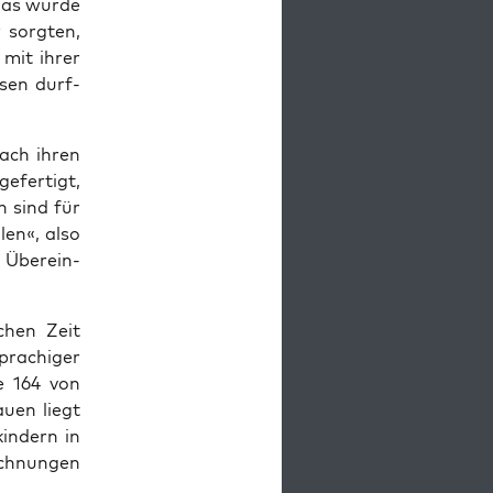
Das wur­de
 sorg­ten,
 mit ihrer
­sen durf­
nach ihren
­fer­tigt,
n sind für
len«, also
 Über­ein­
schen Zeit
ra­chi­ger
e 164 von
u­en liegt
in­dern in
ch­nun­gen