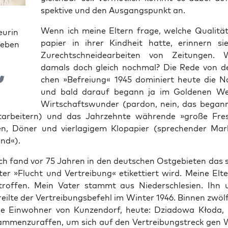
spek­ti­ve und den Aus­gangs­punkt an.
Wenn ich mei­ne Eltern fra­ge, wel­che Qua­li­tä
eurin
pa­pier in ihrer Kind­heit hat­te, erin­nern s
ieben
Zurecht­schnei­de­ar­bei­ten von Zei­tun­gen
damals doch gleich noch­mal? Die Rede von der
chen »Befrei­ung« 1945 domi­niert heu­te die Nar­
und bald dar­auf begann ja im Gol­de­nen We
Wirt­schafts­wun­der (par­don, nein, das began
ar­bei­tern) und das Jahr­zehn­te wäh­ren­de »gro­ße Fre
n, Döner und vier­la­gi­gem Klo­pa­pier (spre­chen­der Mar­
nd«).
lich fand vor 75 Jah­ren in den deut­schen Ost­ge­bie­ten das 
ter »Flucht und Ver­trei­bung« eti­ket­tiert wird. Mei­ne El
trof­fen. Mein Vater stammt aus Nie­der­schle­si­en. Ihn 
reil­te der Ver­trei­bungs­be­fehl im Win­ter 1946. Bin­nen zwö
ie Ein­woh­ner von Kun­zen­dorf, heu­te: Dzia­do­wa Kło­da
m­men­zu­raf­fen, um sich auf den Ver­trei­bungs­treck gen 