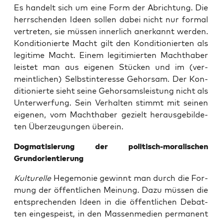
Es han­delt sich um eine Form der Abrich­tung. Die
herr­schen­den Ideen sol­len dabei nicht nur for­mal
ver­tre­ten, sie müs­sen inner­lich aner­kannt wer­den.
Kon­di­tio­nier­te Macht gilt den Kon­di­tio­nier­ten als
legi­ti­me Macht. Einem legi­ti­mier­ten Macht­ha­ber
leis­tet man aus eige­nen Stü­cken und im (ver­
meint­li­chen) Selbst­in­ter­es­se Gehor­sam. Der Kon­
di­tio­nier­te sieht sei­ne Gehor­sams­leis­tung nicht als
Unter­wer­fung. Sein Ver­hal­ten stimmt mit sei­nen
eige­nen, vom Macht­ha­ber gezielt her­aus­ge­bil­de­
ten Über­zeu­gun­gen überein.
Dog­ma­ti­sie­rung der poli­tisch-mora­li­schen
Grundorientierung
Kul­tu­rel­le
Hege­mo­nie gewinnt man durch die For­
mung der öffent­li­chen Mei­nung. Dazu müs­sen die
ent­spre­chen­den Ideen in die öffent­li­chen Debat­
ten ein­ge­speist, in den Mas­sen­me­di­en per­ma­nent