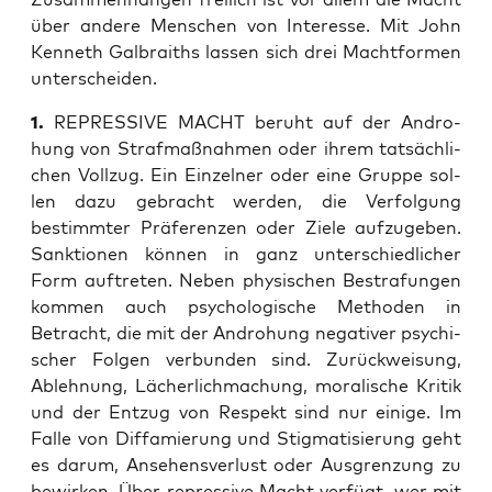
über ande­re Men­schen von Inter­es­se. Mit John
Ken­neth Gal­braiths las­sen sich drei Macht­for­men
unterscheiden.
1.
REPRESSIVE MACHT beruht auf der Andro­
hung von Straf­maß­nah­men oder ihrem tat­säch­li­
chen Voll­zug. Ein Ein­zel­ner oder eine Grup­pe sol­
len dazu gebracht wer­den, die Ver­fol­gung
bestimm­ter Prä­fe­ren­zen oder Zie­le auf­zu­ge­ben.
Sank­tio­nen kön­nen in ganz unter­schied­li­cher
Form auf­tre­ten. Neben phy­si­schen Bestra­fun­gen
kom­men auch psy­cho­lo­gi­sche Metho­den in
Betracht, die mit der Andro­hung nega­ti­ver psy­chi­
scher Fol­gen ver­bun­den sind. Zurück­wei­sung,
Ableh­nung, Lächer­lich­ma­chung, mora­li­sche Kri­tik
und der Ent­zug von Respekt sind nur eini­ge. Im
Fal­le von Dif­fa­mie­rung und Stig­ma­ti­sie­rung geht
es dar­um, Anse­hens­ver­lust oder Aus­gren­zung zu
bewir­ken. Über repres­si­ve Macht ver­fügt, wer mit