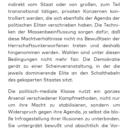
indi­rekt vom Staat oder von gro­ßen, zum Teil
trans­na­tio­nal täti­gen, pri­va­ten Kon­zer­nen kon­
trol­liert wer­den, die sich eben­falls der Agen­da der
poli­ti­schen Eli­ten ver­schrie­ben haben. Die Tech­ni­
ken der Mas­sen­be­ein­flus­sung sor­gen dafür, daß
die­se Macht­ver­hält­nis­se nicht ins Bewußt­sein der
Herr­schafts­un­ter­wor­fe­nen tre­ten und des­halb
hin­ge­nom­men wer­den. Wah­len sind unter die­sen
Bedin­gun­gen nicht mehr fair. Die Demo­kra­tie
gerät zu einer Schein­ver­an­stal­tung, in der die
jeweils domi­nie­ren­de Eli­te an den Schalt­he­beln
des geka­per­ten Staa­tes sitzt.
Die poli­tisch-media­le Klas­se nutzt ein gan­zes
Arse­nal ver­schie­de­ner Kampf­me­tho­den, nicht nur
um ihre Macht zu sta­bi­li­sie­ren, son­dern um
Wider­spruch gegen ihre Agen­da, ja selbst die blo­
ße Infra­ge­stel­lung ihrer Illu­sio­nen zu unter­bin­den.
Sie unter­gräbt bewußt und absicht­lich die Vor­