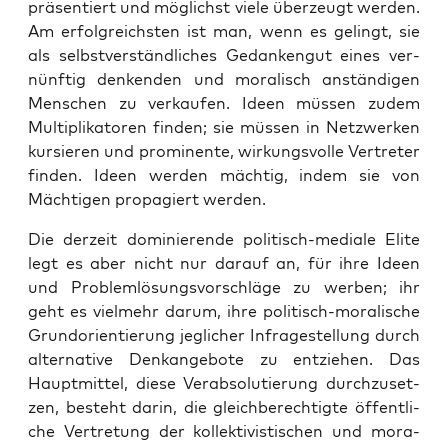
prä­sen­tiert und mög­lichst vie­le über­zeugt wer­den.
Am erfolg­reichs­ten ist man, wenn es gelingt, sie
als selbst­ver­ständ­li­ches Gedan­ken­gut eines ver­
nünf­tig den­ken­den und mora­lisch anstän­di­gen
Men­schen zu ver­kau­fen. Ideen müs­sen zudem
Mul­ti­pli­ka­to­ren fin­den; sie müs­sen in Netz­wer­ken
kur­sie­ren und pro­mi­nen­te, wir­kungs­vol­le Ver­tre­ter
fin­den. Ideen wer­den mäch­tig, indem sie von
Mäch­ti­gen pro­pa­giert werden.
Die der­zeit domi­nie­ren­de poli­tisch-media­le Eli­te
legt es aber nicht nur dar­auf an, für ihre Ideen
und Pro­blem­lö­sungs­vor­schlä­ge zu wer­ben; ihr
geht es viel­mehr dar­um, ihre poli­tisch-mora­li­sche
Grund­ori­en­tie­rung jeg­li­cher Infra­ge­stel­lung durch
alter­na­ti­ve Denk­an­ge­bo­te zu ent­zie­hen. Das
Haupt­mit­tel, die­se Ver­ab­so­lu­tie­rung durch­zu­set­
zen, besteht dar­in, die gleich­be­rech­tig­te öffent­li­
che Ver­tre­tung der kol­lek­ti­vis­ti­schen und mora­