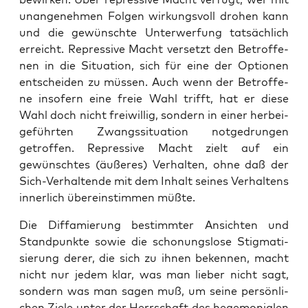
unan­ge­neh­men Fol­gen wir­kungs­voll dro­hen kann
und die gewünsch­te Unter­wer­fung tat­säch­lich
erreicht. Repres­si­ve Macht ver­setzt den Betrof­fe­
nen in die Situa­ti­on, sich für eine der Optio­nen
ent­schei­den zu müs­sen. Auch wenn der Betrof­fe­
ne inso­fern eine freie Wahl trifft, hat er die­se
Wahl doch nicht frei­wil­lig, son­dern in einer her­bei­
ge­führ­ten Zwangs­si­tua­ti­on not­ge­drun­gen
getrof­fen. Repres­si­ve Macht zielt auf ein
gewünsch­tes (äuße­res) Ver­hal­ten, ohne daß der
Sich-Ver­hal­ten­de mit dem Inhalt sei­nes Ver­hal­tens
inner­lich über­ein­stim­men müßte.
Die Dif­fa­mie­rung bestimm­ter Ansich­ten und
Stand­punk­te sowie die scho­nungs­lo­se Stig­ma­ti­
sie­rung derer, die sich zu ihnen beken­nen, macht
nicht nur jedem klar, was man lie­ber nicht sagt,
son­dern was man sagen muß, um sei­ne per­sön­li­
chen Zie­le unter der Herr­schaft des hege­mo­nia­len