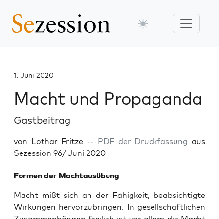
1. Juni 2020
Macht und Propaganda
Gastbeitrag
von Lothar Fritze --
PDF der Druckfassung
aus
Sezession 96/ Juni 2020
For­men der Machtausübung
Macht mißt sich an der Fähig­keit, beab­sich­tig­te
Wir­kun­gen her­vor­zu­brin­gen. In gesell­schaft­li­chen
Zusam­men­hän­gen frei­lich ist vor allem die Macht