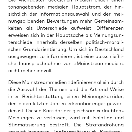
ton­an­ge­ben­den media­len Haupt­strom, der hin­
sicht­lich der Infor­ma­ti­ons­aus­wahl und der mei­
nungs­bil­den­den Bewer­tun­gen mehr Gemein­sam­
kei­ten als Unter­schie­de auf­weist. Dif­fe­ren­zen
erwei­sen sich in der Haupt­sa­che als Mei­nungs­un­
ter­schie­de inner­halb der­sel­ben poli­tisch-mora­li­
schen Grund­ori­en­tie­rung. Um sich in Deutsch­land
aus­ge­wo­gen zu infor­mie­ren, ist eine aus­schließ­li­
che Inan­spruch­nah­me von »Main­stream­m­e­di­en«
nicht mehr sinnvoll.
Die­se Main­stream­m­e­di­en »defi­nie­ren« allein durch
die Aus­wahl der The­men und die Art und Wei­se
ihrer Bericht­erstat­tung einen Mei­nungs­kor­ri­dor,
der in den letz­ten Jah­ren erkenn­bar enger gewor­
den ist. Die­sen Kor­ri­dor der gleich­sam »erlaub­ten«
Mei­nun­gen zu ver­las­sen, wird mit Iso­la­ti­on und
Stig­ma­ti­sie­rung bestraft. Die Straf­an­dro­hung
erzeugt besag­ten Kon­for­mi­täts­druck. Kon­for­mi­