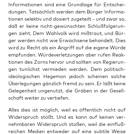
Infor­ma­tio­nen sind eine Grund­la­ge für Ent­schei­
dun­gen. Tat­säch­lich wer­den dem Bür­ger Infor­ma­
tio­nen selek­tiv und dosiert zuge­teilt – und zwar so,
daß er kei­ne nicht-gewünsch­ten Schluß­fol­ge­run­
gen zieht. Dem Wahl­volk wird miß­traut, und Bür­
ger wer­den nicht wie Erwach­se­ne behan­delt. Dies
wird zu Recht als ein Angriff auf die eige­ne Wür­de
emp­fun­den. Wür­de­ver­let­zun­gen aber rufen Reak­
tio­nen des Zorns her­vor und soll­ten von Regie­run­
gen tun­lichst ver­mie­den wer­den. Dem poli­tisch-
ideo­lo­gi­schen Hege­mon jedoch schei­nen sol­che
Über­le­gun­gen gänz­lich fremd zu sein. Er läßt kei­ne
Gele­gen­heit unge­nutzt, die Grä­ben in der Gesell­
schaft wei­ter zu vertiefen.
Alles dies ist mög­lich, weil es öffent­lich nicht auf
Wider­spruch stößt. Und es kann auf kei­nen ver­
nehm­ba­ren Wider­spruch sto­ßen, weil die ein­fluß­
rei­chen Medi­en ent­we­der auf eine sub­ti­le Wei­se