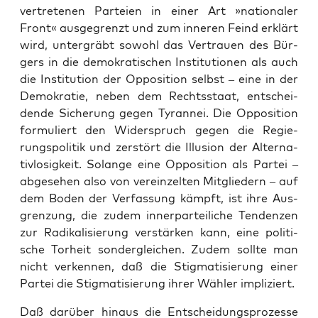
ver­tre­te­nen Par­tei­en in einer Art »natio­na­ler
Front« aus­ge­grenzt und zum inne­ren Feind erklärt
wird, unter­gräbt sowohl das Ver­trau­en des Bür­
gers in die demo­kra­ti­schen Insti­tu­tio­nen als auch
die Insti­tu­ti­on der Oppo­si­ti­on selbst – eine in der
Demo­kra­tie, neben dem Rechts­staat, ent­schei­
den­de Siche­rung gegen Tyran­nei. Die Oppo­si­ti­on
for­mu­liert den Wider­spruch gegen die Regie­
rungs­po­li­tik und zer­stört die Illu­si­on der Alter­na­
tiv­lo­sig­keit. Solan­ge eine Oppo­si­ti­on als Par­tei –
abge­se­hen also von ver­ein­zel­ten Mit­glie­dern – auf
dem Boden der Ver­fas­sung kämpft, ist ihre Aus­
gren­zung, die zudem inner­par­tei­li­che Ten­den­zen
zur Radi­ka­li­sie­rung ver­stär­ken kann, eine poli­ti­
sche Tor­heit son­der­glei­chen. Zudem soll­te man
nicht ver­ken­nen, daß die Stig­ma­ti­sie­rung einer
Par­tei die Stig­ma­ti­sie­rung ihrer Wäh­ler impliziert.
Daß dar­über hin­aus die Ent­schei­dungs­pro­zes­se