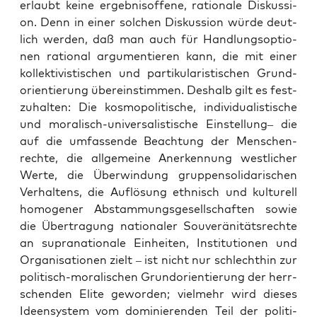
erlaubt kei­ne ergeb­nis­of­fe­ne, ratio­na­le Dis­kus­si­
on. Denn in einer sol­chen Dis­kus­si­on wür­de deut­
lich wer­den, daß man auch für Hand­lungs­op­tio­
nen ratio­nal argu­men­tie­ren kann, die mit einer
kol­lek­ti­vis­ti­schen und par­ti­ku­la­ris­ti­schen Grund­
ori­en­tie­rung über­ein­stim­men. Des­halb gilt es fest­
zu­hal­ten: Die kos­mo­po­li­ti­sche, indi­vi­dua­lis­ti­sche
und mora­lisch-uni­ver­sa­lis­ti­sche Ein­stel­lung– die
auf die umfas­sen­de Beach­tung der Men­schen­
rech­te, die all­ge­mei­ne Aner­ken­nung west­li­cher
Wer­te, die Über­win­dung grup­pen­so­li­da­ri­schen
Ver­hal­tens, die Auf­lö­sung eth­nisch und kul­tu­rell
homo­ge­ner Abstam­mungs­ge­sell­schaf­ten sowie
die Über­tra­gung natio­na­ler Sou­ve­rä­ni­täts­rech­te
an supra­na­tio­na­le Ein­hei­ten, Insti­tu­tio­nen und
Orga­ni­sa­tio­nen zielt – ist nicht nur schlecht­hin zur
poli­tisch-mora­li­schen Grund­ori­en­tie­rung der herr­
schen­den Eli­te gewor­den; viel­mehr wird die­ses
Ideen­sys­tem vom domi­nie­ren­den Teil der poli­ti­