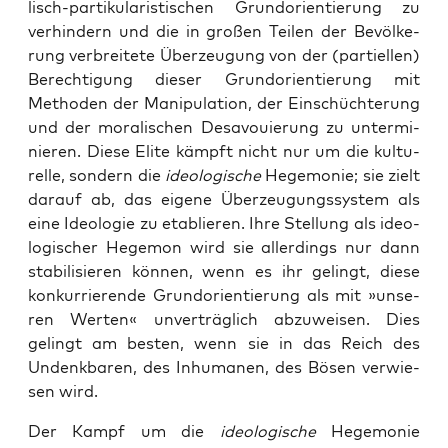
lisch-par­ti­ku­la­ris­ti­schen Grund­ori­en­tie­rung zu
ver­hin­dern und die in gro­ßen Tei­len der Bevöl­ke­
rung ver­brei­te­te Über­zeu­gung von der (par­ti­el­len)
Berech­ti­gung die­ser Grund­ori­en­tie­rung mit
Metho­den der Mani­pu­la­ti­on, der Ein­schüch­te­rung
und der mora­li­schen Des­avou­ie­rung zu unter­mi­
nie­ren. Die­se Eli­te kämpft nicht nur um die kul­tu­
rel­le, son­dern die
ideo­lo­gi­sche
Hege­mo­nie; sie zielt
dar­auf ab, das eige­ne Über­zeu­gungs­sys­tem als
eine Ideo­lo­gie zu eta­blie­ren. Ihre Stel­lung als ideo­
lo­gi­scher Hege­mon wird sie aller­dings nur dann
sta­bi­li­sie­ren kön­nen, wenn es ihr gelingt, die­se
kon­kur­rie­ren­de Grund­ori­en­tie­rung als mit »unse­
ren Wer­ten« unver­träg­lich abzu­wei­sen. Dies
gelingt am bes­ten, wenn sie in das Reich des
Undenk­ba­ren, des Inhu­ma­nen, des Bösen ver­wie­
sen wird.
Der Kampf um die
ideo­lo­gi­sche
Hege­mo­nie