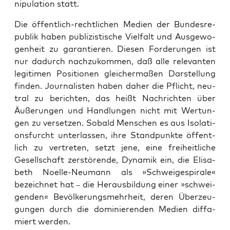
ni­pu­la­ti­on statt.
Die öffent­lich-recht­li­chen Medi­en der Bun­des­re­
pu­blik haben publi­zis­ti­sche Viel­falt und Aus­ge­wo­
gen­heit zu garan­tie­ren. Die­sen For­de­run­gen ist
nur dadurch nach­zu­kom­men, daß alle rele­van­ten
legi­ti­men Posi­tio­nen glei­cher­ma­ßen Dar­stel­lung
fin­den. Jour­na­lis­ten haben daher die Pflicht, neu­
tral zu berich­ten, das heißt Nach­rich­ten über
Äuße­run­gen und Hand­lun­gen nicht mit Wer­tun­
gen zu ver­set­zen. Sobald Men­schen es aus Iso­la­ti­
ons­furcht unter­las­sen, ihre Stand­punk­te öffent­
lich zu ver­tre­ten, setzt jene, eine frei­heit­li­che
Gesell­schaft zer­stö­ren­de, Dyna­mik ein, die Eli­sa­
beth Noel­le-Neu­mann als »Schwei­ge­spi­ra­le«
bezeich­net hat – die Her­aus­bil­dung einer »schwei­
gen­den« Bevöl­ke­rungs­mehr­heit, deren Über­zeu­
gun­gen durch die domi­nie­ren­den Medi­en dif­fa­
miert werden.