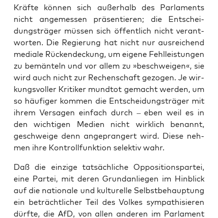
Kräf­te kön­nen sich außer­halb des Par­la­ments
nicht ange­mes­sen prä­sen­tie­ren; die Ent­schei­
dungs­trä­ger müs­sen sich öffent­lich nicht ver­ant­
wor­ten. Die Regie­rung hat nicht nur aus­rei­chend
media­le Rücken­de­ckung, um eige­ne Fehl­leis­tun­gen
zu bemän­teln und vor allem zu »beschwei­gen«, sie
wird auch nicht zur Rechen­schaft gezo­gen. Je wir­
kungs­vol­ler Kri­ti­ker mund­tot gemacht wer­den, um
so häu­fi­ger kom­men die Ent­schei­dungs­trä­ger mit
ihrem Ver­sa­gen ein­fach durch – eben weil es in
den wich­ti­gen Medi­en nicht wirk­lich benannt,
geschwei­ge denn ange­pran­gert wird. Die­se neh­
men ihre Kon­troll­funk­ti­on selek­tiv wahr.
Daß die ein­zi­ge tat­säch­li­che Oppo­si­ti­ons­par­tei,
eine Par­tei, mit deren Grund­an­lie­gen im Hin­blick
auf die natio­na­le und kul­tu­rel­le Selbst­be­haup­tung
ein beträcht­li­cher Teil des Vol­kes sym­pa­thi­sie­ren
dürf­te, die AfD, von allen ande­ren im Par­la­ment