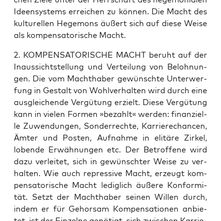
Ideen­sys­tems errei­chen zu kön­nen. Die Macht des
kul­tu­rel­len Hege­mons äußert sich auf die­se Wei­se
als kom­pen­sa­to­ri­sche Macht.
2. KOMPENSATORISCHE MACHT beruht auf der
Inaus­sichts­tel­lung und Ver­tei­lung von Beloh­nun­
gen. Die vom Macht­ha­ber gewünsch­te Unter­wer­
fung in Gestalt von Wohl­ver­hal­ten wird durch eine
aus­glei­chen­de Ver­gü­tung erzielt. Die­se Ver­gü­tung
kann in vie­len For­men »bezahlt« wer­den: finan­zi­el­
le Zuwen­dun­gen, Son­der­rech­te, Kar­rie­re­chan­cen,
Ämter und Pos­ten, Auf­nah­me in eli­tä­re Zir­kel,
loben­de Erwäh­nun­gen etc. Der Betrof­fe­ne wird
dazu ver­lei­tet, sich in gewünsch­ter Wei­se zu ver­
hal­ten. Wie auch repres­si­ve Macht, erzeugt kom­
pen­sa­to­ri­sche Macht ledig­lich äuße­re Kon­for­mi­
tät. Setzt der Macht­ha­ber sei­nen Wil­len durch,
indem er für Gehor­sam Kom­pen­sa­tio­nen anbie­
tet, ist der Ein­zel­ne genö­tigt, sich zwi­schen Kar­rie­