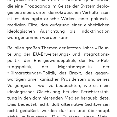
die eine Pro­pa­gan­da im Geis­te der Sys­tem­ideo­lo­
gie betrei­ben; unter demo­kra­ti­schen Ver­hält­nis­sen
ist es das agi­ta­to­ri­sche Wir­ken einer poli­tisch-
media­len Eli­te, das auf­grund einer ein­heit­li­chen
ideo­lo­gi­schen Aus­rich­tung als Indok­tri­na­ti­on
wahr­ge­nom­men wer­den kann.
Bei allen gro­ßen The­men der letz­ten Jah­re – Beur­
tei­lung der EU-Erwei­te­rungs- und Inte­gra­ti­ons­
po­li­tik, der Ener­gie­wen­de­po­li­tik, der Euro-Ret­
tungs­po­li­tik, der Migra­ti­ons­po­li­tik, der
»Klimarettungs«-Politik, des Brexit, des gegen­
wär­ti­gen ame­ri­ka­ni­schen Prä­si­den­ten und sei­nes
Vor­gän­gers – war zu beob­ach­ten, wie sich ein
ideo­lo­gi­scher Gleich­klang bei der Bericht­erstat­
tung in den domi­nie­ren­den Medi­en her­aus­bil­de­te.
Dies bedeu­tet nicht, daß alter­na­ti­ve Sicht­wei­sen
nicht geäu­ßert wer­den durf­ten und über­haupt
nicht auf­tauch­ten. Die Exis­tenz eines Main­