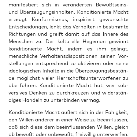
mani­fes­tiert sich in ver­än­der­ten Bewußt­seins-
und Über­zeu­gungs­in­hal­ten. Kon­di­tio­nier­te Macht
erzeugt Kon­for­mis­mus, inspi­riert gewünsch­te
Ent­schei­dun­gen, lenkt das Ver­hal­ten in bestimm­te
Rich­tun­gen und greift damit auf das Inne­re des
Men­schen zu. Der kul­tu­rel­le Hege­mon gewinnt
kon­di­tio­nier­te Macht, indem es ihm gelingt,
mensch­li­che Ver­hal­tens­dis­po­si­tio­nen sei­nen Vor­
stel­lun­gen ent­spre­chend zu akti­vie­ren oder sei­ne
ideo­lo­gi­schen Inhal­te in die Über­zeu­gungs­be­stän­
de mög­lichst vie­ler Herr­schafts­un­ter­wor­fe­ner zu
über­füh­ren. Kon­di­tio­nier­te Macht hat, wer sub­
ver­si­ves Den­ken zu durch­kreu­zen und wider­stän­
di­ges Han­deln zu unter­bin­den vermag.
Kon­di­tio­nier­te Macht äußert sich in der Fähig­keit,
den Wil­len ande­rer in einer Wei­se zu beein­flus­sen,
daß sich die­se dem beein­flus­sen­den Wil­len, gleich
ob bewußt oder unbe­wußt, frei­wil­lig unter­wer­fen.