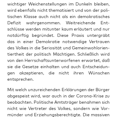
wich­ti­ger Wei­chen­stel­lun­gen im Dun­keln blei­ben,
wird eben­falls nicht the­ma­ti­siert und von der poli­
ti­schen Klas­se auch nicht als ein demo­kra­ti­sches
Defi­zit wahr­ge­nom­men. Weit­rei­chen­de Ent­
schlüs­se wer­den mit­un­ter kaum erläu­tert und nur
not­dürf­tig begrün­det. Die­se Pra­xis unter­gräbt
das in einer Demo­kra­tie not­wen­di­ge Ver­trau­en
des Vol­kes in die Serio­si­tät und Gemein­wohl­ori­en­
tiert­heit der poli­tisch Mäch­ti­gen. Schließ­lich wird
von den Herr­schafts­un­ter­wor­fe­nen erwar­tet, daß
sie die Geset­ze ein­hal­ten und auch Ent­schei­dun­
gen akzep­tie­ren, die nicht ihren Wün­schen
entsprechen.
Mit welch unzu­rei­chen­den Erklä­run­gen der Bür­ger
abge­speist wird, war auch in der Coro­na-Kri­se zu
beob­ach­ten. Poli­ti­sche Amts­trä­ger benah­men sich
nicht wie Ver­tre­ter des Vol­kes, son­dern wie Vor­
mün­der und Erzie­hungs­be­rech­tig­te. Die mas­si­ven