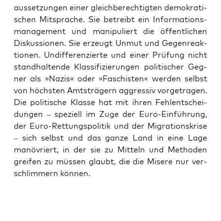
aus­set­zun­gen einer gleich­be­rech­tig­ten demo­kra­ti­
schen Mit­spra­che. Sie betreibt ein Infor­ma­ti­ons­
ma­nage­ment und mani­pu­liert die öffent­li­chen
Dis­kus­sio­nen. Sie erzeugt Unmut und Gegen­re­ak­
tio­nen. Undif­fe­ren­zier­te und einer Prü­fung nicht
stand­hal­ten­de Klas­si­fi­zie­run­gen poli­ti­scher Geg­
ner als »Nazis« oder »Faschis­ten« wer­den selbst
von höchs­ten Amts­trä­gern aggres­siv vor­ge­tra­gen.
Die poli­ti­sche Klas­se hat mit ihren Fehl­ent­schei­
dun­gen – spe­zi­ell im Zuge der Euro-Ein­füh­rung,
der Euro-Ret­tungs­po­li­tik und der Migra­ti­ons­kri­se
– sich selbst und das gan­ze Land in eine Lage
manö­vriert, in der sie zu Mit­teln und Metho­den
grei­fen zu müs­sen glaubt, die die Mise­re nur ver­
schlim­mern können.