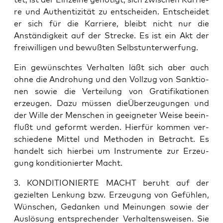
re und Authen­ti­zi­tät zu ent­schei­den. Ent­schei­det
er sich für die Kar­rie­re, bleibt nicht nur die
Anstän­dig­keit auf der Stre­cke. Es ist ein Akt der
frei­wil­li­gen und bewuß­ten Selbstunterwerfung.
Ein gewünsch­tes Ver­hal­ten läßt sich aber auch
ohne die Andro­hung und den Voll­zug von Sank­tio­
nen sowie die Ver­tei­lung von Gra­ti­fi­ka­tio­nen
erzeu­gen. Dazu müs­sen die­Über­zeu­gun­gen und
der Wil­le der Men­schen in geeig­ne­ter Wei­se beein­
flußt und geformt wer­den. Hier­für kom­men ver­
schie­de­ne Mit­tel und Metho­den in Betracht. Es
han­delt sich hier­bei um Instru­men­te zur Erzeu­
gung kon­di­tio­nier­ter Macht.
3. KONDITIONIERTE MACHT beruht auf der
geziel­ten Len­kung bzw. Erzeu­gung von Gefüh­len,
Wün­schen, Gedan­ken und Mei­nun­gen sowie der
Aus­lö­sung ent­spre­chen­der Ver­hal­tens­wei­sen. Sie