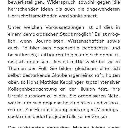
bewerk­stel­li­gen. Wider­spruch sowohl gegen die
herr­schen­den Ideen als auch die ange­wen­de­ten
Herr­schafts­me­tho­den wird sanktioniert.
Unter wel­chen Vor­aus­set­zun­gen ist all dies in
einem demo­kra­ti­schen Staat mög­lich? Es ist mög­
lich, wenn Jour­na­lis­ten, Wis­sen­schaft­ler sowie
auch Poli­ti­ker sich gegen­sei­tig beob­ach­ten und
beein­flus­sen, Leit­fi­gu­ren fol­gen und sich oppor­tu­
nis­tisch anpas­sen. Dies ist mitt­ler­wei­le bei vie­len
The­men der Fall. Sie bil­den gleich­sam eine sich
selbst bestär­ken­de Glau­bens­ge­mein­schaft, hal­ten
aber, so Hans Mathi­as Kepp­lin­ger, trotz inten­si­ver
Kol­le­gen­be­ob­ach­tung an der Illu­si­on fest, ihre
Urtei­le auto­nom zu bil­den. Sie orga­ni­sie­ren Netz­
wer­ke, um sich gegen­sei­tig zu decken und zu pro­
mo­ten. Zur Her­aus­bil­dung eines engen Mei­nungs­
spek­trums bedarf es jeden­falls kei­ner Zensur.
Die wich­tigs­ten deut­schen Medi­en bil­den einen