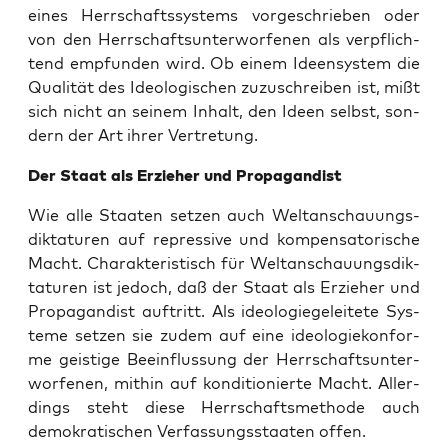
eines Herr­schafts­sys­tems vor­ge­schrie­ben oder
von den Herr­schafts­un­ter­wor­fe­nen als ver­pflich­
tend emp­fun­den wird. Ob einem Ideen­sys­tem die
Qua­li­tät des Ideo­lo­gi­schen zuzu­schrei­ben ist, mißt
sich nicht an sei­nem Inhalt, den Ideen selbst, son­
dern der Art ihrer Vertretung.
Der Staat als Erzie­her und Propagandist
Wie alle Staa­ten set­zen auch Welt­an­schau­ungs­
dik­ta­tu­ren auf repres­si­ve und kom­pen­sa­to­ri­sche
Macht. Cha­rak­te­ris­tisch für Welt­an­schau­ungs­dik­
ta­tu­ren ist jedoch, daß der Staat als Erzie­her und
Pro­pa­gan­dist auf­tritt. Als ideo­lo­gie­ge­lei­te­te Sys­
te­me set­zen sie zudem auf eine ideo­lo­gie­kon­for­
me geis­ti­ge Beein­flus­sung der Herr­schafts­un­ter­
wor­fe­nen, mit­hin auf kon­di­tio­nier­te Macht. Aller­
dings steht die­se Herr­schafts­me­tho­de auch
demo­kra­ti­schen Ver­fas­sungs­staa­ten offen.