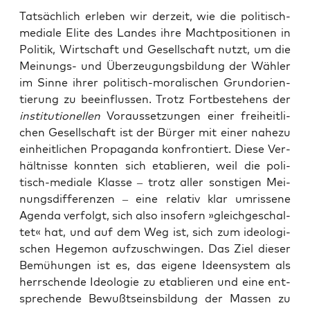
Tat­säch­lich erle­ben wir der­zeit, wie die poli­tisch-
media­le Eli­te des Lan­des ihre Macht­po­si­tio­nen in
Poli­tik, Wirt­schaft und Gesell­schaft nutzt, um die
Mei­nungs- und Über­zeu­gungs­bil­dung der Wäh­ler
im Sin­ne ihrer poli­tisch-mora­li­schen Grund­ori­en­
tie­rung zu beein­flus­sen. Trotz Fort­be­stehens der
insti­tu­tio­nel­len
Vor­aus­set­zun­gen einer frei­heit­li­
chen Gesell­schaft ist der Bür­ger mit einer nahe­zu
ein­heit­li­chen Pro­pa­gan­da kon­fron­tiert. Die­se Ver­
hält­nis­se konn­ten sich eta­blie­ren, weil die poli­
tisch-media­le Klas­se – trotz aller sons­ti­gen Mei­
nungs­dif­fe­ren­zen – eine rela­tiv klar umris­se­ne
Agen­da ver­folgt, sich also inso­fern »gleich­ge­schal­
tet« hat, und auf dem Weg ist, sich zum ideo­lo­gi­
schen Hege­mon auf­zu­schwin­gen. Das Ziel die­ser
Bemü­hun­gen ist es, das eige­ne Ideen­sys­tem als
herr­schen­de Ideo­lo­gie zu eta­blie­ren und eine ent­
spre­chen­de Bewußt­seins­bil­dung der Mas­sen zu