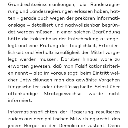
Grund­rechts­ein­schrän­kun­gen, die Bun­des­re­gie­
rung und Lan­des­re­gie­run­gen erlas­sen haben, hät­
ten – gera­de auch wegen der pre­kä­ren Infor­ma­ti­
ons­la­ge – detail­liert und nach­voll­zieh­bar begrün­
det wer­den müs­sen. In einer sol­chen Begrün­dung
hät­te die Fak­ten­ba­sis der Ent­schei­dung offen­ge­
legt und eine Prü­fung der Taug­lich­keit, Erfor­der­
lich­keit und Ver­hält­nis­mä­ßig­keit der Mit­tel vor­ge­
legt wer­den müs­sen. Dar­über hin­aus wäre zu
erwar­ten gewe­sen, daß man Fal­si­fi­ka­ti­ons­kri­te­ri­
en nennt – also im vor­aus sagt, beim Ein­tritt wel­
cher Ent­wick­lun­gen man das gewähl­te Vor­ge­hen
für geschei­tert oder über­flüs­sig hiel­te. Selbst über
offen­kun­di­ge Stra­te­gie­wech­sel wur­de nicht
informiert.
Infor­ma­ti­ons­pflich­ten der Regie­rung resul­tie­ren
zudem aus dem poli­ti­schen Mit­wir­kungs­recht, das
jedem Bür­ger in der Demo­kra­tie zusteht. Denn