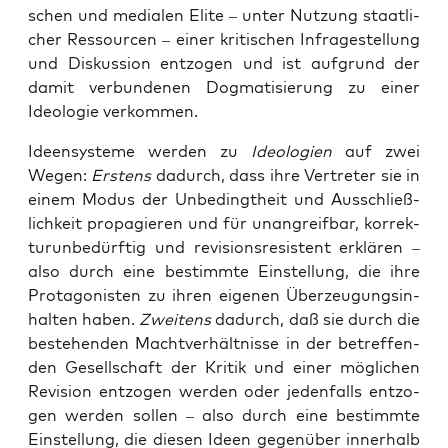
schen und media­len Eli­te – unter Nut­zung staat­li­
cher Res­sour­cen – einer kri­ti­schen Infra­ge­stel­lung
und Dis­kus­si­on ent­zo­gen und ist auf­grund der
damit ver­bun­de­nen Dog­ma­ti­sie­rung zu einer
Ideo­lo­gie verkommen.
Ideen­sys­te­me wer­den zu
Ideo­lo­gien
auf zwei
Wegen:
Ers­tens
dadurch, dass ihre Ver­tre­ter sie in
einem Modus der Unbe­dingt­heit und Aus­schließ­
lich­keit pro­pa­gie­ren und für unan­greif­bar, kor­rek­
tur­un­be­dürf­tig und revi­si­ons­re­sis­tent erklä­ren –
also durch eine bestimm­te Ein­stel­lung, die ihre
Prot­ago­nis­ten zu ihren eige­nen Über­zeu­gungs­in­
hal­ten haben.
Zwei­tens
dadurch, daß sie durch die
bestehen­den Macht­ver­hält­nis­se in der betref­fen­
den Gesell­schaft der Kri­tik und einer mög­li­chen
Revi­si­on ent­zo­gen wer­den oder jeden­falls ent­zo­
gen wer­den sol­len – also durch eine bestimm­te
Ein­stel­lung, die die­sen Ideen gegen­über inner­halb