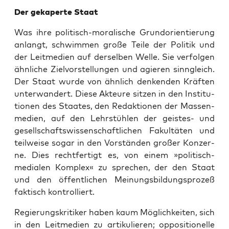
Der geka­per­te Staat
Was ihre poli­tisch-mora­li­sche Grund­ori­en­tie­rung
anlangt, schwim­men gro­ße Tei­le der Poli­tik und
der Leit­me­di­en auf der­sel­ben Wel­le. Sie ver­fol­gen
ähn­li­che Ziel­vor­stel­lun­gen und agie­ren sinn­gleich.
Der Staat wur­de von ähn­lich den­ken­den Kräf­ten
unter­wan­dert. Die­se Akteu­re sit­zen in den Insti­tu­
tio­nen des Staa­tes, den Redak­tio­nen der Mas­sen­
me­di­en, auf den Lehr­stüh­len der geis­tes- und
gesell­schafts­wis­sen­schaft­li­chen Fakul­tä­ten und
teil­wei­se sogar in den Vor­stän­den gro­ßer Kon­zer­
ne. Dies recht­fer­tigt es, von einem »poli­tisch-
media­len Kom­plex« zu spre­chen, der den Staat
und den öffent­li­chen Mei­nungs­bil­dungs­pro­zeß
fak­tisch kontrolliert.
Regie­rungs­kri­ti­ker haben kaum Mög­lich­kei­ten, sich
in den Leit­me­di­en zu arti­ku­lie­ren; oppo­si­tio­nel­le