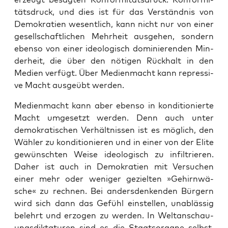
täts­druck, und dies ist für das Ver­ständ­nis von
Demo­kra­tien wesent­lich, kann nicht nur von einer
gesell­schaft­li­chen Mehr­heit aus­ge­hen, son­dern
eben­so von einer ideo­lo­gisch domi­nie­ren­den Min­
der­heit, die über den nöti­gen Rück­halt in den
Medi­en ver­fügt. Über Medi­en­macht kann repres­si­
ve Macht aus­ge­übt werden.
Medi­en­macht kann aber eben­so in kon­di­tio­nier­te
Macht umge­setzt wer­den. Denn auch unter
demo­kra­ti­schen Ver­hält­nis­sen ist es mög­lich, den
Wäh­ler zu kon­di­tio­nie­ren und in einer von der Eli­te
gewünsch­ten Wei­se ideo­lo­gisch zu infil­trie­ren.
Daher ist auch in Demo­kra­tien mit Ver­su­chen
einer mehr oder weni­ger geziel­ten »Gehirn­wä­
sche« zu rech­nen. Bei anders­den­ken­den Bür­gern
wird sich dann das Gefühl ein­stel­len, unab­läs­sig
belehrt und erzo­gen zu wer­den. In Welt­an­schau­
ungs­dik­ta­tu­ren sind es die Staats­or­ga­ne selbst,