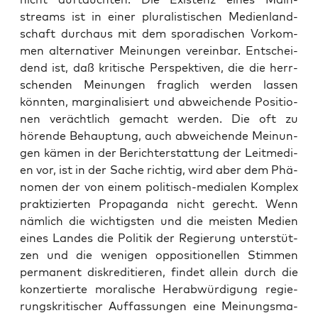
streams ist in einer plu­ra­lis­ti­schen Medi­en­land­
schaft durch­aus mit dem spo­ra­di­schen Vor­kom­
men alter­na­ti­ver Mei­nun­gen ver­ein­bar. Ent­schei­
dend ist, daß kri­ti­sche Per­spek­ti­ven, die die herr­
schen­den Mei­nun­gen frag­lich wer­den las­sen
könn­ten, mar­gi­na­li­siert und abwei­chen­de Posi­tio­
nen ver­ächt­lich gemacht wer­den. Die oft zu
hören­de Behaup­tung, auch abwei­chen­de Mei­nun­
gen kämen in der Bericht­erstat­tung der Leit­me­di­
en vor, ist in der Sache rich­tig, wird aber dem Phä­
no­men der von einem poli­tisch-media­len Kom­plex
prak­ti­zier­ten Pro­pa­gan­da nicht gerecht. Wenn
näm­lich die wich­tigs­ten und die meis­ten Medi­en
eines Lan­des die Poli­tik der Regie­rung unter­stüt­
zen und die weni­gen oppo­si­tio­nel­len Stim­men
per­ma­nent dis­kre­di­tie­ren, fin­det allein durch die
kon­zer­tier­te mora­li­sche Her­ab­wür­di­gung regie­
rungs­kri­ti­scher Auf­fas­sun­gen eine Mei­nungs­ma­