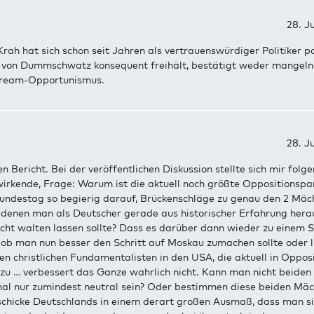
28. Ju
rah hat sich schon seit Jahren als vertrauenswürdiger Politiker po
h von Dummschwatz konsequent freihält, bestätigt weder mangelnd
tream-Opportunismus.
28. Ju
n Bericht. Bei der veröffentlichen Diskussion stellte sich mir folgen
wirkende, Frage: Warum ist die aktuell noch größte Oppositionspa
undestag so begierig darauf, Brückenschläge zu genau den 2 Mäc
 denen man als Deutscher gerade aus historischer Erfahrung hera
cht walten lassen sollte? Dass es darüber dann wieder zu einem St
ob man nun besser den Schritt auf Moskau zumachen sollte oder l
n christlichen Fundamentalisten in den USA, die aktuell in Opposit
 zu … verbessert das Ganze wahrlich nicht. Kann man nicht beide
mal nur zumindest neutral sein? Oder bestimmen diese beiden Mä
schicke Deutschlands in einem derart großen Ausmaß, dass man s