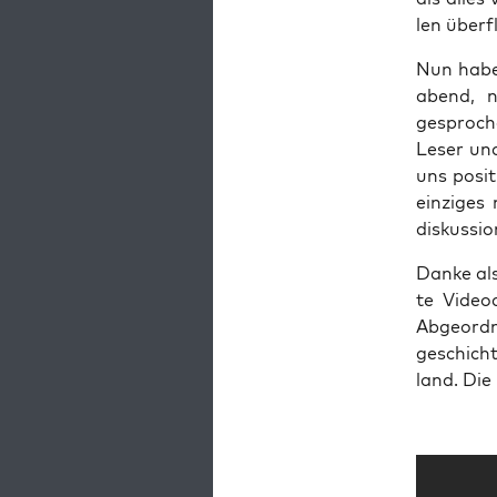
len über­
Nun haben
abend, n
gespro­ch
Leser und
uns posi­t
ein­zi­ges
dis­kus­si
Dan­ke al
te Video­
Abge­ord­n
geschichts
land. Die