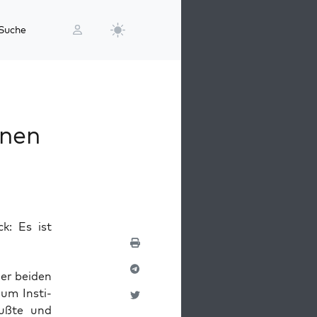
Suche
enen
: Es ist
er bei­den
 um Insti­
uß­te und