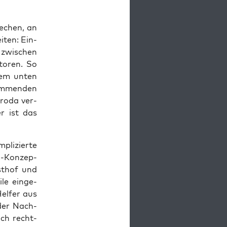
e­chen, an
­ten: Ein­
s zwi­schen
utoren. So
dem unten
m­men­den
ro­da ver­
ier ist das
pli­zier­te
d-Kon­zep­
st­hof und
­le ein­ge­
Hel­fer aus
der Nach­
ich recht­