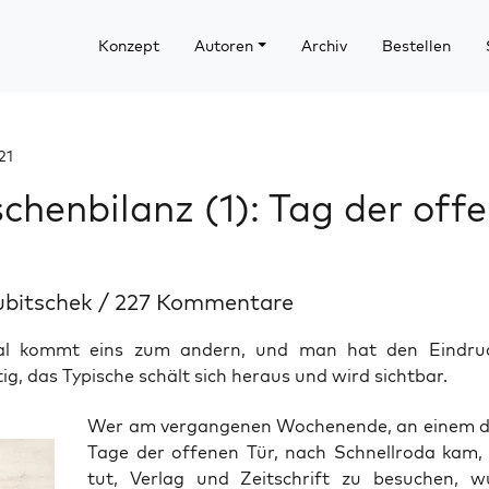
Konzept
Autoren
Archiv
Bestellen
21
chenbilanz (1): Tag der off
ubitschek
/
227 Kommentare
l kommt eins zum andern, und man hat den Eindruck
tig, das Typische schält sich heraus und wird sichtbar.
Wer am ver­gan­ge­nen Wochen­en­de, an einem d
Tage der offe­nen Tür, nach Schnell­ro­da kam,
tut, Ver­lag und Zeit­schrift zu besu­chen, w