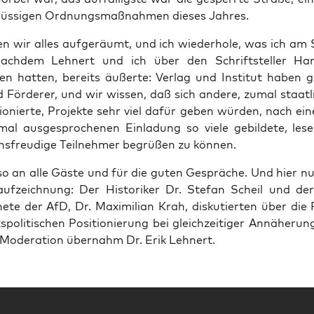
flüs­si­gen Ord­nungs­maß­nah­men die­ses Jahres.
 wir alles auf­ge­räumt, und ich wie­der­ho­le, was ich am
ach­dem Leh­nert und ich über den Schrift­stel­ler Han
en hat­ten, bereits äußer­te: Ver­lag und Insti­tut haben gro
 För­de­rer, und wir wis­sen, daß sich ande­re, zumal staat­
io­nier­te, Pro­jek­te sehr viel dafür geben wür­den, nach ei
 mal aus­ge­spro­che­nen Ein­la­dung so vie­le gebil­de­te, lese­
­ons­freu­di­ge Teil­neh­mer begrü­ßen zu können.
so an alle Gäs­te und für die guten Gesprä­che. Und hier nu
auf­zeich­nung: Der His­to­ri­ker Dr. Ste­fan Scheil und de
e­te der AfD, Dr. Maxi­mi­li­an Krah, dis­ku­tier­ten über die
­po­li­ti­schen Posi­tio­nie­rung bei gleich­zei­ti­ger Annä­he­r
 Mode­ra­ti­on über­nahm Dr. Erik Lehnert.