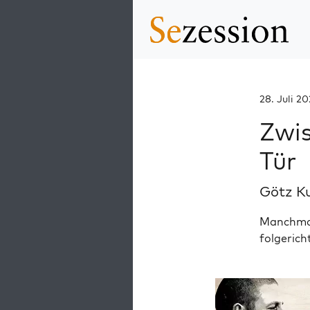
28. Juli 20
Zwis
Tür
Götz K
Manchma
folgerich