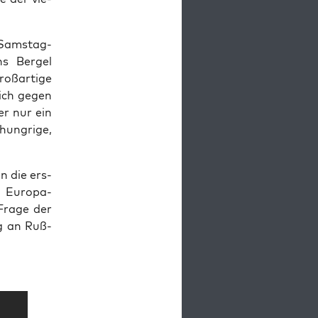
 Sams­tag­
s Ber­gel
ß­ar­ti­ge
lich gegen
ner nur ein
hung­ri­ge,
n die ers­
r Euro­pa-
 Fra­ge der
ung an Ruß­