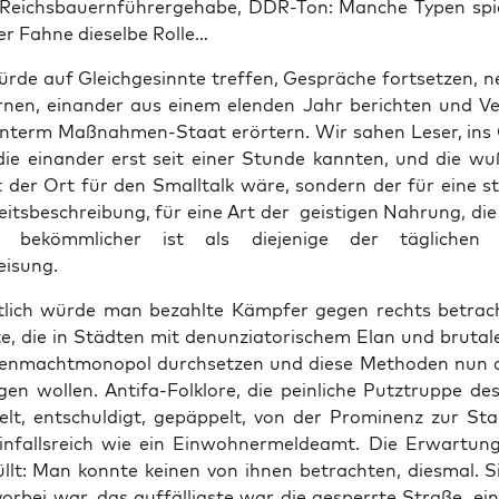
n. Reichs­bau­ern­füh­rer­ge­ha­be, DDR-Ton: Man­che Typen spi
r Fah­ne die­sel­be Rolle…
­de auf Gleich­ge­sinn­te tref­fen, Gesprä­che fort­set­zen, 
er­nen, ein­an­der aus einem elen­den Jahr berich­ten und Ver
nterm Maß­nah­men-Staat erör­tern. Wir sahen Leser, ins
, die ein­an­der erst seit einer Stun­de kann­ten, und die wu
t der Ort für den Small­talk wäre, son­dern der für eine sti
keits­be­schrei­bung, für eine Art der geis­ti­gen Nah­rung, di
bekömm­li­cher ist als die­je­ni­ge der täg­li­chen 
isung.
t­lich wür­de man bezahl­te Kämp­fer gegen rechts betrac
te, die in Städ­ten mit denun­zia­to­ri­schem Elan und bru­ta­
ßen­macht­mo­no­pol durch­set­zen und die­se Metho­den nun
en wol­len. Anti­fa-Folk­lo­re, die pein­li­che Putz­trup­pe de
elt, ent­schul­digt, gepäp­pelt, von der Pro­mi­nenz zur Staa
ein­falls­reich wie ein Ein­woh­ner­mel­de­amt. Die Erwar­tun
üllt: Man konn­te kei­nen von ihnen betrach­ten, dies­mal. 
vor­bei war, das auf­fäl­ligs­te war die gesperr­te Stra­ße, ei