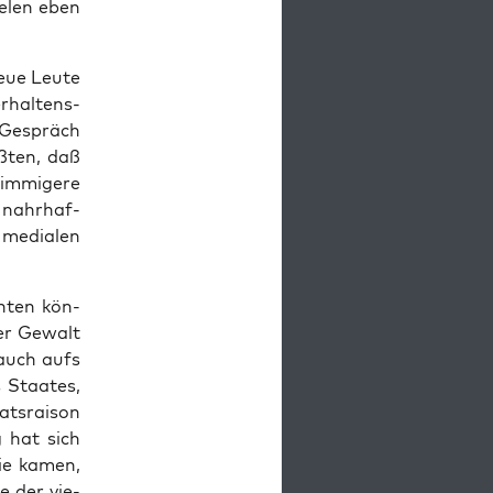
e­len eben
neue Leu­te
­hal­tens­
 Gespräch
ß­ten, daß
m­mi­ge­re
e nahr­haf­
media­len
h­ten kön­
ler Gewalt
 auch aufs
s Staa­tes,
ts­rai­son
g hat sich
Sie kamen,
ne der vie­