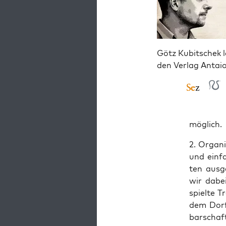
Götz Kubitschek l
den Verlag Antai
möglich.
2. Orga­ni
und ein­f
ten aus­g
wir dabei 
spiel­te T
dem Dorf
bar­schaf