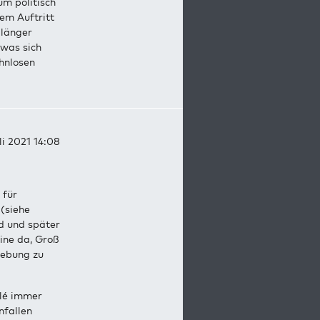
um politisch
sem Auftritt
 länger
 was sich
hnlosen
li 2021 14:08
 für
 (siehe
nd und später
ine da, Groß
hebung zu
flé immer
nfallen