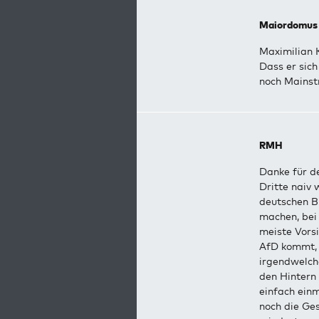
Maiordomus
Maximilian K
Dass er sic
noch Mains
RMH
Danke für de
Dritte naiv 
deutschen B
machen, bei
meiste Vorsi
AfD kommt, 
irgendwelche
den Hintern
einfach ein
noch die Ge