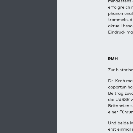
mindestens 
erfolgreich 
phänomenal,
trommeln, d
aktuell bes
Eindruck mac
RMH
Zur historis
Dr. Krah mag
opportun hal
Beitrag zuvo
die UdSSR w
Britannien s
einer Führu
Und beide M
erst einmal