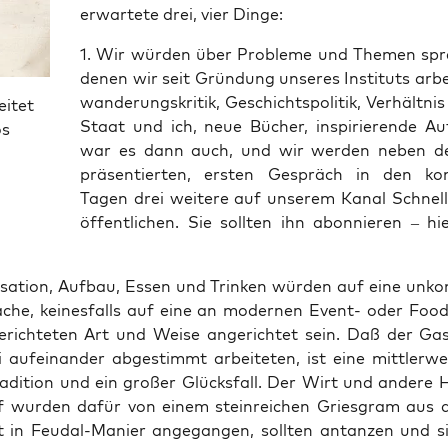
erwar­te­te drei, vier Dinge:
1. Wir wür­den über Pro­ble­me und The­men spr
denen wir seit Grün­dung unse­res Insti­tuts arbei
wan­de­rungs­kri­tik, Geschichts­po­li­tik, Ver­hält­ni
eitet
Staat und ich, neue Bücher, inspi­rie­ren­de A
os
war es dann auch, und wir wer­den neben 
prä­sen­tier­ten, ers­ten Gespräch in den ko
Tagen drei wei­te­re auf unse­rem Kanal Schnell­
öf­fent­li­chen. Sie soll­ten ihn abon­nie­ren – h
­sa­ti­on, Auf­bau, Essen und Trin­ken wür­den auf eine unkom­
a­che, kei­nes­falls auf eine an moder­nen Event- oder Foo
e­rich­te­ten Art und Wei­se ange­rich­tet sein. Daß der Ga
auf­ein­an­der abge­stimmt arbei­te­ten, ist eine mitt­ler­wei
ra­di­ti­on und ein gro­ßer Glücks­fall. Der Wirt und ande­re 
 wur­den dafür von einem stein­rei­chen Gries­gram aus 
t in Feu­dal-Manier ange­gan­gen, soll­ten antan­zen und s