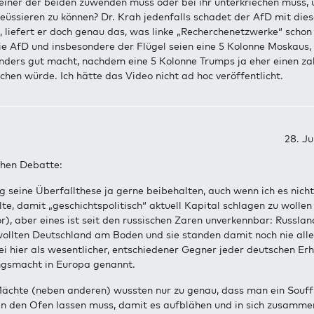
einer der beiden zuwenden muss oder bei ihr unterkriechen muss, 
reüssieren zu können? Dr. Krah jedenfalls schadet der AfD mit die
 liefert er doch genau das, was linke „Recherchenetzwerke“ schon
ie AfD und insbesondere der Flügel seien eine 5 Kolonne Moskaus,
onders gut macht, nachdem eine 5 Kolonne Trumps ja eher einen za
hen würde. Ich hätte das Video nicht ad hoc veröffentlicht.
28. Ju
chen Debatte:
 seine Überfallthese ja gerne beibehalten, auch wenn ich es nicht
te, damit „geschichtspolitisch“ aktuell Kapital schlagen zu wollen
r), aber eines ist seit den russischen Zaren unverkennbar: Russla
ollten Deutschland am Boden und sie standen damit noch nie alle
ei hier als wesentlicher, entschiedener Gegner jeder deutschen Er
ngsmacht in Europa genannt.
ächte (neben anderen) wussten nur zu genau, dass man ein Souf
 in den Ofen lassen muss, damit es aufblähen und in sich zusamme