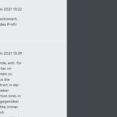
li 2021 13:22
sitioniert.
es Profil
li 2021 13:39
de, evtl. für
rtei im
hten zu
us die
reit in der
ieber
ion sind, in
n gegenüber
chte immer
ich