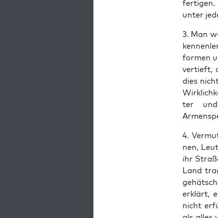
fer­ti­ge
unter jede
3. Man wür
ken­nen­l
for­men u
ver­tieft
dies nich
Wirk­lich­
ter und 
Armenspe
4. Ver­mu
nen, Leu­
ihr Stra­
Land tra­g
gehät­sch
erklärt, 
nicht erf
als alles 