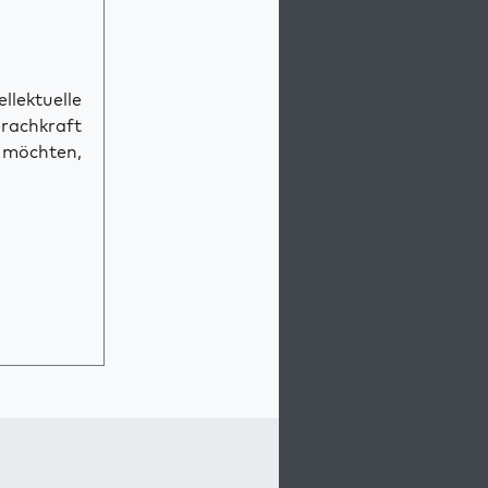
llektuelle
prachkraft
n möchten,