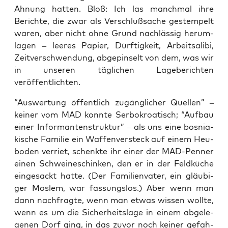
Ahnung hat­ten. Bloß: Ich las manch­mal ihre
Berich­te, die zwar als Ver­schluß­sa­che gestem­pelt
waren, aber nicht ohne Grund nach­läs­sig her­um­
la­gen – lee­res Papier, Dürf­tig­keit, Arbeit­sa­li­bi,
Zeit­ver­schwen­dung, abge­pin­selt von dem, was wir
in unse­ren täg­li­chen Lage­be­rich­ten
veröffentlichten.
“Aus­wer­tung öffent­lich zugäng­li­cher Quel­len” –
kei­ner vom MAD konn­te Ser­bo­kroa­tisch; “Auf­bau
einer Infor­man­ten­struk­tur” – als uns eine bos­nia­
ki­sche Fami­lie ein Waf­fen­ver­steck auf einem Heu­
bo­den ver­riet, schenk­te ihr einer der MAD-Pen­ner
einen Schwei­ne­schin­ken, den er in der Feld­kü­che
ein­ge­sackt hat­te. (Der Fami­li­en­va­ter, ein gläu­bi­
ger Mos­lem, war fas­sungs­los.) Aber wenn man
dann nach­frag­te, wenn man etwas wis­sen woll­te,
wenn es um die Sicher­heits­la­ge in einem abge­le­
ge­nen Dorf ging, in das zuvor noch kei­ner gefah­