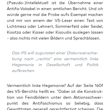
(Pseudo-)Intellektuell ist die Über­nah­me einer
Anti­fa-Voka­bel in einen amt­li­chen Bericht. Und ich
wür­de ger­ne mal die Pro­be aufs Exem­pel machen
und mir von einem der VS-Leser einen Text von
Licht­mesz oder Leh­nert, Som­mer­feld oder Sei­del,
Kositza oder Kai­ser oder Kis­ou­dis aus­le­gen las­sen
– also nichts mit vie­len Bil­dern und Sprechblasen.
Das IfS will zuguns­ten einer Dis­kurs­ver­schie­
bung nach „rechts“ eine ver­meint­lich lin­ke
Hege­mo­nie in Gesell­schaft und Poli­tik
aufbrechen.
Ver­meint­lich lin­ke Hege­mo­nie? Auf der Sei­te 160f
des VS-Berichts heißt es: “Dabei ist die Kon­struk­
ti­on von Feind­bil­dern unter dem Akti­ons­schwer­
punkt des Anti­fa­schis­mus so belie­big, dass
Gewalt­ta­ten gene­rell gerecht­fer­tigt schei­nen. Die