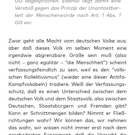
GG abge­spro­chen. Eben­so liegt damit eine
Ver­stoß gegen das Prin­zip der Unan­tast­bar­
keit der Men­schen­wür­de nach Art. 1 Abs. 1
GG vor.
Zwar geht alle Macht vom deut­schen Vol­ke aus;
aber daß die­ses Volk im sel­ben Moment eine
irgend­wie abgrenz­ba­re Grö­ße sein muß (also
nicht – ganz ega­li­tär – “die Mensch­heit”) scheint
ver­fas­sungs­feind­lich zu sein, weil es den “völ­ki­
schen Kol­lek­ti­vis­mus” (wie­der eine die­ser Anti­fa-
Kampf­vo­ka­beln) tra­die­re. Weiß der Ver­fas­sungs­
schutz, daß es einen Unter­schied zwi­schen dem
deut­schen Volk und dem Staats­volk, also zwi­schen
Deut­schen, Staats­bür­gern und Frem­den gibt?
Kann er Schnitt­men­gen bil­den? Nimmt er Fließ­
rich­tun­gen wahr? Wir kön­nen das, wir neh­men
das wahr, wir wis­sen nicht immer erst nach dem
geschei­ter­ten Expe­ri­ment, daß die Vor­sicht die