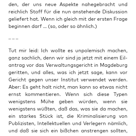
den, der uns neue Aspek­te nahe­ge­bracht und
reich­lich Stoff für die nun anste­hen­de Dis­kus­si­on
gelie­fert hat. Wenn ich gleich mit der ers­ten Fra­ge
begin­nen darf … (so, oder so ähnlich.)
– – –
Tut mir leid: Ich woll­te es unpo­le­misch machen,
ganz sach­lich, denn wir sind ja jetzt mit einem Eil­
an­trag vor das Ver­wal­tungs­ge­richt in Mag­de­burg
gerit­ten, und alles, was ich jetzt sage, kann vor
Gericht gegen unser Insti­tut ver­wen­det wer­den.
Aber: Es geht halt nicht, man kann so etwas nicht
ernst kom­men­tie­ren. Wenn sich die­se Typen
wenigs­tens Mühe geben wür­den, wenn sie
wenigs­tens wüß­ten, daß das, was sie da machen,
ein star­kes Stück ist, die Kri­mi­na­li­sie­rung von
Publi­zis­ten, Intel­lek­tu­el­len und Ver­le­gern näm­lich,
und daß sie sich ein biß­chen anstren­gen soll­ten,