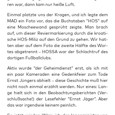
ren war, dann kam nur hei­ße Luft.
Ein­mal platz­te uns der Kra­gen, und ich leg­te dem
MAD ein Foto vor, das die Buch­sta­ben “HOS” auf
eine Moschee­wand gesprüht zeig­te. Man brach
auf, um die­ser Revier­mar­kie­rung durch die kroa­ti­
sche HOS-Miliz auf den Grund zu gehen. Wir hat­
ten aber auf dem Foto die zwei­te Hälf­te des Wor­
tes abge­trennt – HOSSA war der Schlacht­ruf des
dor­ti­gen Fußballclubs.
Aktiv wur­de “der Geheim­dienst” erst, als ich mit
ein paar Kame­ra­den eine Gedenk­fei­er zum Tode
Ernst Jün­gers abhielt – die­se Geschich­te muß hier
nicht noch ein­mal erzählt wer­den. Nur eines: Lan­
ge hielt sich in den Beob­ach­tungs­be­rich­ten (Ver­
schluß­sa­che!) der Lese­feh­ler “Ernst Jäger”. Aber
das war irgend­wie kei­nem peinlich.