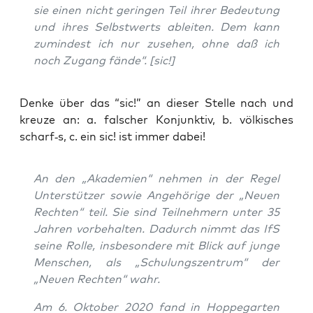
sie einen nicht gerin­gen Teil ihrer Bedeu­tung
und ihres Selbst­werts ablei­ten. Dem kann
zumin­dest ich nur zuse­hen, ohne daß ich
noch Zugang fän­de“. [sic!]
Den­ke über das “sic!” an die­ser Stel­le nach und
kreu­ze an: a. fal­scher Kon­junk­tiv, b. völ­ki­sches
scharf‑s, c. ein sic! ist immer dabei!
An den „Aka­de­mien“ neh­men in der Regel
Unter­stüt­zer sowie Ange­hö­ri­ge der „Neu­en
Rech­ten“ teil. Sie sind Teil­neh­mern unter 35
Jah­ren vor­be­hal­ten. Dadurch nimmt das IfS
sei­ne Rol­le, ins­be­son­de­re mit Blick auf jun­ge
Men­schen, als „Schu­lungs­zen­trum“ der
„Neu­en Rech­ten“ wahr.
Am 6. Okto­ber 2020 fand in Hop­pe­gar­ten