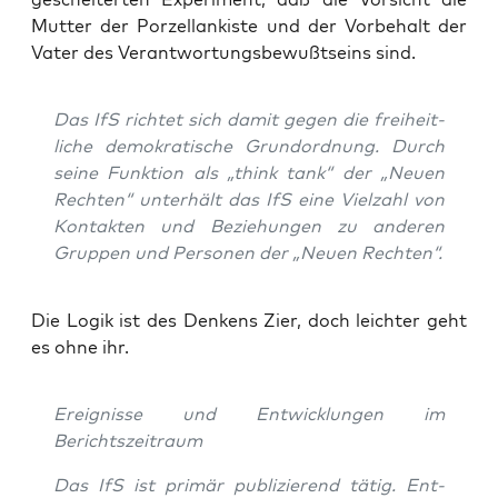
Mut­ter der Por­zel­lan­kis­te und der Vor­be­halt der
Vater des Ver­ant­wor­tungs­be­wußt­seins sind.
Das IfS rich­tet sich damit gegen die frei­heit­
li­che demo­kra­ti­sche Grund­ord­nung. Durch
sei­ne Funk­ti­on als „think tank“ der „Neu­en
Rech­ten“ unter­hält das IfS eine Viel­zahl von
Kon­tak­ten und Bezie­hun­gen zu ande­ren
Grup­pen und Per­so­nen der „Neu­en Rechten“.
Die Logik ist des Den­kens Zier, doch leich­ter geht
es ohne ihr.
Ereig­nis­se und Ent­wick­lun­gen im
Berichtszeitraum
Das IfS ist pri­mär publi­zie­rend tätig. Ent­