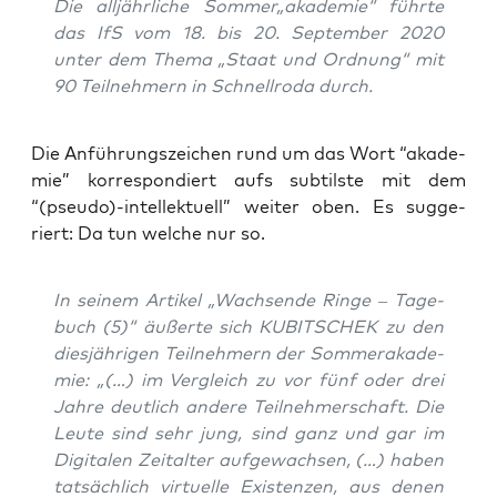
Die all­jähr­li­che Sommer„akademie“ führ­te
das IfS vom 18. bis 20. Sep­tem­ber 2020
unter dem The­ma „Staat und Ord­nung“ mit
90 Teil­neh­mern in Schnell­ro­da durch.
Die Anfüh­rungs­zei­chen rund um das Wort “aka­de­
mie” kor­re­spon­diert aufs sub­tils­te mit dem
“(pseudo)-intellektuell” wei­ter oben. Es sug­ge­
riert: Da tun wel­che nur so.
In sei­nem Arti­kel „Wach­sen­de Rin­ge – Tage­
buch (5)“ äußer­te sich KUBITSCHEK zu den
dies­jäh­ri­gen Teil­neh­mern der Som­mer­aka­de­
mie: „(…) im Ver­gleich zu vor fünf oder drei
Jah­re deut­lich ande­re Teil­neh­mer­schaft. Die
Leu­te sind sehr jung, sind ganz und gar im
Digi­ta­len Zeit­al­ter auf­ge­wach­sen, (…) haben
tat­säch­lich vir­tu­el­le Exis­ten­zen, aus denen