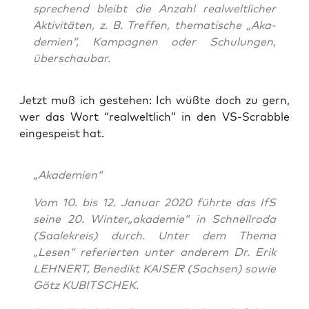
spre­chend bleibt die Anzahl real­welt­li­cher
Akti­vi­tä­ten, z. B. Tref­fen, the­ma­ti­sche „Aka­
de­mien“, Kam­pa­gnen oder Schu­lun­gen,
überschaubar.
Jetzt muß ich geste­hen: Ich wüß­te doch zu gern,
wer das Wort “real­welt­lich” in den VS-Scrabb­le
ein­ge­speist hat.
„Aka­de­mien“
Vom 10. bis 12. Janu­ar 2020 führ­te das IfS
sei­ne 20. Winter„akademie“ in Schnell­ro­da
(Saa­le­kreis) durch. Unter dem The­ma
„Lesen“ refe­rier­ten unter ande­rem Dr. Erik
LEHNERT, Bene­dikt KAISER (Sach­sen) sowie
Götz KUBITSCHEK.