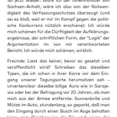
So jetzt wie­der: Wäre ich der Innen­mi­nis­ter von
Sach­sen-Anhalt, wäre ich also von der Not­wen­
dig­keit des Ver­fas­sungs­schut­zes über­zeugt (und
sei es bloß, weil er mir im Kampf gegen die poli­ti­
sche Kon­kur­renz nütz­lich erschie­ne): Ich wür­de
mich schä­men für die Dürf­tig­keit der Auf­klä­rungs­
er­geb­nis­se, der schrift­li­chen Form, der “Logik” der
Argu­men­ta­ti­on im von mir ver­ant­wor­te­ten
Bericht. Ich wür­de mich schä­men, wirklich.
Freun­de: Liest das kei­ner, bevor es gesetzt und
ver­öf­fent­licht wird? Schrei­ben das die­sel­ben
Typen, die ich schon in ihrer Kar­re vor dem Ein­
gang unse­rer Tagungs­or­te her­um­sit­zen sah –
unver­kenn­bar die­sel­be bil­li­ge Aura wie in Sara­je­
wo oder bei der Befra­gung vor 20 Jah­ren, als man
mich aus der Armee ent­fern­te. Son­nen­bril­le und
Müt­ze im Auto, stun­den­lang, so geparkt, daß man
den Ein­gang durch einen Busch im Auge behal­ten