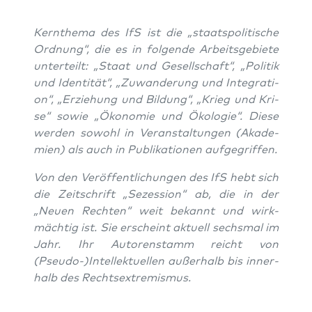
Kern­the­ma des IfS ist die „staats­po­li­ti­sche
Ord­nung“, die es in fol­gen­de Arbeits­ge­bie­te
unter­teilt: „Staat und Gesell­schaft“, „Poli­tik
und Iden­ti­tät“, „Zuwan­de­rung und Inte­gra­ti­
on“, „Erzie­hung und Bil­dung“, „Krieg und Kri­
se“ sowie „Öko­no­mie und Öko­lo­gie“. Die­se
wer­den sowohl in Ver­an­stal­tun­gen (Aka­de­
mien) als auch in Publi­ka­tio­nen aufgegriffen.
Von den Ver­öf­fent­li­chun­gen des IfS hebt sich
die Zeit­schrift „Sezes­si­on“ ab, die in der
„Neu­en Rech­ten“ weit bekannt und wirk­
mäch­tig ist. Sie erscheint aktu­ell sechs­mal im
Jahr. Ihr Autoren­stamm reicht von
(Pseudo-)Intellektuellen außer­halb bis inner­
halb des Rechtsextremismus.