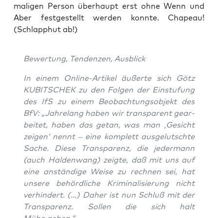
ma­li­gen Per­son über­haupt erst ohne Wenn und
Aber fest­ge­stellt wer­den konn­te. Cha­peau!
(Schlapp­hut ab!)
Bewer­tung, Ten­den­zen, Ausblick
In einem Online-Arti­kel äußer­te sich Götz
KUBITSCHEK zu den Fol­gen der Ein­stu­fung
des IfS zu einem Beob­ach­tungs­ob­jekt des
BfV: „Jah­re­lang haben wir trans­pa­rent gear­
bei­tet, haben das getan, was man ‚Gesicht
zei­gen‘ nennt – eine kom­plett aus­ge­lutsch­te
Sache. Die­se Trans­pa­renz, die jeder­mann
(auch Hal­den­wang) zeig­te, daß mit uns auf
eine anstän­di­ge Wei­se zu rech­nen sei, hat
unse­re behörd­li­che Kri­mi­na­li­sie­rung nicht
ver­hin­dert. (…) Daher ist nun Schluß mit der
Trans­pa­renz. Sol­len die sich halt