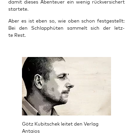
damit die­ses Aben­teu­er ein wenig rück­ver­si­chert
startete.
Aber es ist eben so, wie oben schon fest­ge­stellt:
Bei den Schlapp­hü­ten sam­melt sich der letz­
te Rest.
Götz Kubitschek leitet den Verlag
Antaios