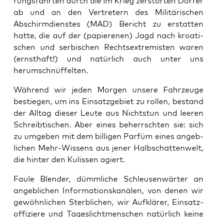
rungs­fahr­ten durch die im Krieg zer­stör­ten Dör­fer
ab und an den Ver­tre­tern des Mili­tä­ri­schen
Abschirm­diens­tes (MAD) Bericht zu erstat­ten
hat­te, die auf der (papie­re­nen) Jagd nach kroa­ti­
schen und ser­bi­schen Rechts­extre­mis­ten waren
(ernst­haft!) und natür­lich auch unter uns
herumschnüffelten.
Wäh­rend wir jeden Mor­gen unse­re Fahr­zeu­ge
bestie­gen, um ins Ein­satz­ge­biet zu rol­len, bestand
der All­tag die­ser Leu­te aus Nichts­tun und lee­ren
Schreib­ti­schen. Aber eines beherrsch­ten sie: sich
zu umge­ben mit dem bil­li­gen Par­füm eines angeb­
li­chen Mehr-Wis­sens aus jener Halb­schat­ten­welt,
die hin­ter den Kulis­sen agiert.
Fau­le Blen­der, dümm­li­che Schleu­sen­wär­ter an
angeb­li­chen Infor­ma­ti­ons­ka­nä­len, von denen wir
gewöhn­li­chen Sterb­li­chen, wir Auf­klä­rer, Ein­satz­
of­fi­zie­re und Tages­licht­men­schen natür­lich kei­ne