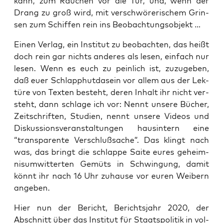
kann, zum Rau­chen vor die Tür, und, wenn der
Drang zu groß wird, mit ver­schwö­re­ri­schem Grin­
sen zum Schif­fen rein ins Beobachtungsobjekt …
Einen Ver­lag, ein Insti­tut zu beob­ach­ten, das heißt
doch rein gar nichts ande­res als lesen, ein­fach nur
lesen. Wenn es euch zu pein­lich ist, zuzu­ge­ben,
daß euer Schlapp­hu­t­da­sein vor allem aus der Lek­
tü­re von Tex­ten besteht, deren Inhalt ihr nicht ver­
steht, dann schla­ge ich vor: Nennt unse­re Bücher,
Zeit­schrif­ten, Stu­di­en, nennt unse­re Vide­os und
Dis­kus­si­ons­ver­an­stal­tun­gen haus­in­tern eine
“trans­pa­ren­te Ver­schluß­sa­che”. Das klingt nach
was, das bringt die schlap­pe Sai­te eures geheim­
nis­um­wit­ter­ten Gemüts in Schwin­gung, damit
könnt ihr nach 16 Uhr zuhau­se vor euren Wei­bern
angeben.
Hier nun der Bericht, Berichts­jahr 2020, der
Abschnitt über das Insti­tut für Staats­po­li­tik in vol­