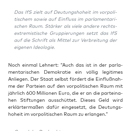
Das IfS zielt auf Deu­tungs­ho­heit im vor­po­li­
ti­schem sowie auf Ein­fluss im par­la­men­ta­ri­
schen Raum. Stär­ker als vie­le ande­re rechts­
extre­mis­ti­sche Grup­pie­run­gen setzt das IfS
auf die Schrift als Mit­tel zur Ver­brei­tung der
eige­nen Ideologie.
Noch ein­mal Leh­nert: “Auch das ist in der par­la­
men­ta­ri­schen Demo­kra­tie ein völ­lig legi­ti­mes
Anlie­gen. Der Staat selbst för­dert die Ein­fluß­nah­
me der Par­tei­en auf den vor­po­li­ti­schen Raum mit
jähr­lich 600 Mil­lio­nen Euro, die er an die par­tei­na­
hen Stif­tun­gen aus­schüt­tet. Die­ses Geld wird
erklär­ter­ma­ßen dafür ein­ge­setzt, die Deu­tungs­
ho­heit im vor­po­li­ti­schen Raum zu erlangen.”