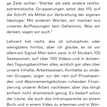
ge Zei­le vor­her: ‘Stär­ker als vie­le ande­re rechts­
extre­mis­ti­sche Grup­pie­run­gen setzt das IfS auf
die Schrift als Mit­tel zur Ver­brei­tung der eige­nen
Ideo­lo­gie.’ Mit ande­ren Wor­ten, wir machen aus
unse­ren Auf­fas­sun­gen kein Geheim­nis. Was wir
den­ken, sagen wir auch.”
Leh­nert hat recht, das ist schi­zo­phren oder
wenigs­tens hirn­los, aber ich glau­be, es ist vor
allem ein Signal: Man kann zwar in 41 Stu­di­en, 105
Sezes­sio­nen, auf über 100 Vide­os und in dut­zen­
den Tagungs­be­rich­ten alles, wirk­lich gar alles über
unse­re Inhal­te, Arbeits­wei­sen, Kon­tak­te zu ande­
ren Grup­pen, sogar zur der rein auf Pri­vat­spen­
den und Abon­ne­ment­ge­büh­ren ruhen­den Finan­
zie­rung unse­rer Arbeit nach­le­sen; aber das klingt
ein­fach nicht dra­ma­tisch genug. Es bedarf schon
der Leu­te, die auch das Intrans­pa­ren­te an einem
Buch und in einem Video zu erken­nen und in Wor­