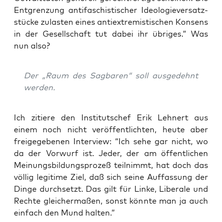
Ent­gren­zung anti­fa­schis­ti­scher Ideo­lo­gie­ver­satz­
stü­cke zulas­ten eines anti­ex­tre­mis­ti­schen Kon­sens
in der Gesell­schaft tut dabei ihr üb­ri­ges.” Was
nun also?
Der „Raum des Sag­ba­ren“ soll aus­ge­dehnt
werden.
Ich zitie­re den Insti­tuts­chef Erik Leh­nert aus
einem noch nicht ver­öf­fent­lich­ten, heu­te aber
frei­ge­ge­be­nen Inter­view: “Ich sehe gar nicht, wo
da der Vor­wurf ist. Jeder, der am öffent­li­chen
Mei­nungs­bil­dungs­pro­zeß teil­nimmt, hat doch das
völ­lig legi­ti­me Ziel, daß sich sei­ne Auf­fas­sung der
Din­ge durch­setzt. Das gilt für Lin­ke, Libe­ra­le und
Rech­te glei­cher­ma­ßen, sonst könn­te man ja auch
ein­fach den Mund halten.”