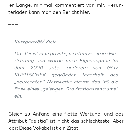
ler Län­ge, mini­mal kom­men­tiert von mir. Her­un­
ter­la­den kann man den Bericht hier.
– – –
Kurzporträt/ Zie­le
Das IfS ist eine pri­va­te, nicht­uni­ver­si­tä­re Ein­
rich­tung und wur­de nach Eigen­an­ga­be im
Jahr 2000 unter ande­rem von Götz
KUBITSCHEK gegrün­det. Inner­halb des
„neu­rech­ten“ Netz­werks nimmt das IfS die
Rol­le eines „geis­ti­gen Gra­vi­ta­ti­ons­zen­trums“
ein.
Gleich zu Anfang eine flot­te Wer­tung, und das
Attri­but “geis­tig” ist nicht das schlech­tes­te. Aber
klar: Die­se Voka­bel ist ein Zitat.