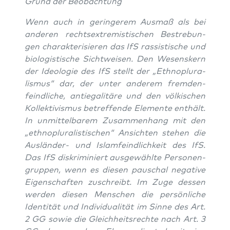
Grund der Beobachtung
Wenn auch in gerin­ge­rem Aus­maß als bei
ande­ren rechts­extre­mis­ti­schen Bestre­bun­
gen cha­rak­te­ri­sie­ren das IfS ras­sis­ti­sche und
bio­lo­gis­ti­sche Sicht­wei­sen. Den Wesens­kern
der Ideo­lo­gie des IfS stellt der „Eth­no­plu­ra­
lis­mus“ dar, der unter ande­rem frem­den­
feind­li­che, antie­ga­li­tä­re und den völ­ki­schen
Kol­lek­ti­vis­mus betref­fen­de Ele­men­te ent­hält.
In unmit­tel­ba­rem Zusam­men­hang mit den
„eth­no­plu­ra­lis­ti­schen“ Ansich­ten ste­hen die
Aus­län­der- und Islam­feind­lich­keit des IfS.
Das IfS dis­kri­mi­niert aus­ge­wähl­te Per­so­nen­
grup­pen, wenn es die­sen pau­schal nega­ti­ve
Eigen­schaf­ten zuschreibt. Im Zuge des­sen
wer­den die­sen Men­schen die per­sön­li­che
Iden­ti­tät und Indi­vi­dua­li­tät im Sin­ne des Art.
2 GG sowie die Gleich­heits­rech­te nach Art. 3