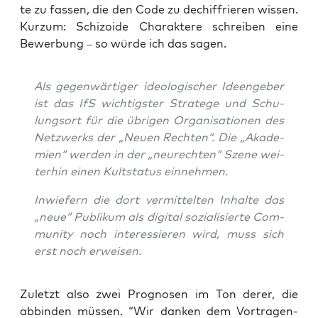
te zu fas­sen, die den Code zu dechif­frie­ren wis­sen.
Kurz­um: Schi­zo­ide Cha­rak­te­re schrei­ben eine
Bewer­bung – so wür­de ich das sagen.
Als gegen­wär­ti­ger ideo­lo­gi­scher Ideen­ge­ber
ist das IfS wich­tigs­ter Stra­te­ge und Schu­
lungs­ort für die übri­gen Orga­ni­sa­tio­nen des
Netz­werks der „Neu­en Rech­ten“. Die „Aka­de­
mien“ wer­den in der „neu­rech­ten“ Sze­ne wei­
ter­hin einen Kult­sta­tus einnehmen.
Inwie­fern die dort ver­mit­tel­ten Inhal­te das
„neue“ Publi­kum als digi­tal sozia­li­sier­te Com­
mu­ni­ty noch inter­es­sie­ren wird, muss sich
erst noch erweisen.
Zuletzt also zwei Pro­gno­sen im Ton derer, die
abbin­den müs­sen. “Wir dan­ken dem Vor­tra­gen­