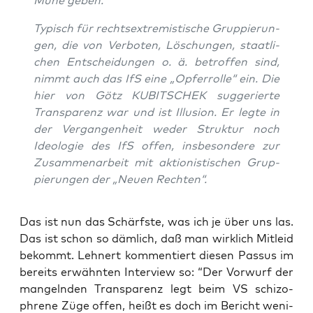
Mühe geben.“
Typisch für rechts­extre­mis­ti­sche Grup­pie­run­
gen, die von Ver­bo­ten, Löschun­gen, staat­li­
chen Ent­schei­dun­gen o. ä. betrof­fen sind,
nimmt auch das IfS eine „Opfer­rol­le“ ein. Die
hier von Götz KUBITSCHEK sug­ge­rier­te
Trans­pa­renz war und ist Illu­si­on. Er leg­te in
der Ver­gan­gen­heit weder Struk­tur noch
Ideo­lo­gie des IfS offen, ins­be­son­de­re zur
Zusam­men­ar­beit mit aktio­nis­ti­schen Grup­
pie­run­gen der „Neu­en Rechten“.
Das ist nun das Schärfs­te, was ich je über uns las.
Das ist schon so däm­lich, daß man wirk­lich Mit­leid
bekommt. Leh­nert kom­men­tiert die­sen Pas­sus im
bereits erwähn­ten Inter­view so: “Der Vor­wurf der
man­geln­den Trans­pa­renz legt beim VS schi­zo­
phre­ne Züge offen, heißt es doch im Bericht weni­