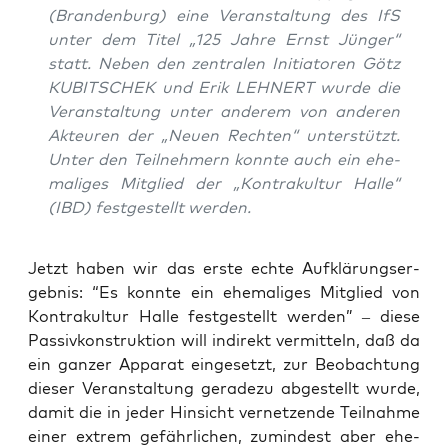
(Bran­den­burg) eine Ver­an­stal­tung des IfS
unter dem Titel „125 Jah­re Ernst Jün­ger“
statt. Neben den zen­tra­len Initia­to­ren Götz
KUBITSCHEK und Erik LEHNERT wur­de die
Ver­an­stal­tung unter ande­rem von ande­ren
Akteu­ren der „Neu­en Rech­ten“ unter­stützt.
Unter den Teil­neh­mern konn­te auch ein ehe­
ma­li­ges Mit­glied der „Kon­tra­kul­tur Hal­le“
(IBD) fest­ge­stellt werden.
Jetzt haben wir das ers­te ech­te Auf­klä­rungs­er­
geb­nis: “Es konn­te ein ehe­ma­li­ges Mit­glied von
Kon­tra­kul­tur Hal­le fest­ge­stellt wer­den” – die­se
Pas­siv­kon­struk­ti­on will indi­rekt ver­mit­teln, daß da
ein gan­zer Appa­rat ein­ge­setzt, zur Beob­ach­tung
die­ser Ver­an­stal­tung gera­de­zu abge­stellt wur­de,
damit die in jeder Hin­sicht ver­net­zen­de Teil­nah­me
einer extrem gefähr­li­chen, zumin­dest aber ehe­