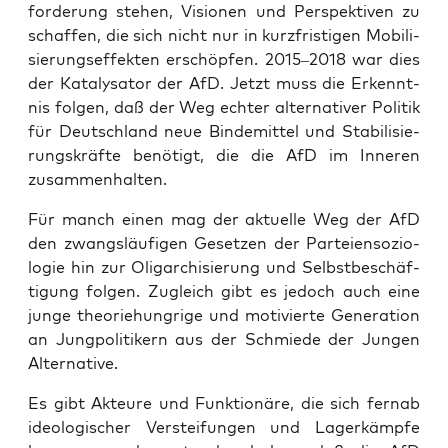
for­de­rung ste­hen, Visio­nen und Per­spek­ti­ven zu
schaf­fen, die sich nicht nur in kurz­fris­ti­gen Mobi­li­
sie­rungs­ef­fek­ten erschöp­fen. 2015–2018 war dies
der Kata­ly­sa­tor der AfD. Jetzt muss die Erkennt­
nis fol­gen, daß der Weg ech­ter alter­na­ti­ver Poli­tik
für Deutsch­land neue Bin­de­mit­tel und Sta­bi­li­sie­
rungs­kräf­te benö­tigt, die die AfD im Inne­ren
zusammenhalten.
Für manch einen mag der aktu­el­le Weg der AfD
den zwangs­läu­fi­gen Geset­zen der Par­tei­en­so­zio­
lo­gie hin zur Olig­ar­chi­sie­rung und Selbst­be­schäf­
ti­gung fol­gen. Zugleich gibt es jedoch auch eine
jun­ge theo­rie­hung­ri­ge und moti­vier­te Gene­ra­ti­on
an Jung­po­li­ti­kern aus der Schmie­de der Jun­gen
Alternative.
Es gibt Akteu­re und Funk­tio­nä­re, die sich fern­ab
ideo­lo­gi­scher Ver­stei­fun­gen und Lager­kämp­fe