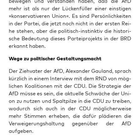
bewe­gen und ver­stan­den haben, daß die AfD
mehr ist als nur der Lücken­fül­ler einer eins­ti­gen
»kon­ser­va­ti­ve­ren Uni­on«. Es sind Per­sön­lich­kei­ten
in der Par­tei, die jetzt noch nicht in der ers­ten Rei­
he ste­hen, aber die poli­tisch-instink­tiv die his­to­ri­
sche Bedeu­tung die­ses Par­tei­pro­jekts in der BRD
erkannt haben.
Wege zu poli­ti­scher Gestaltungsmacht
Der Zieh­va­ter der AfD, Alex­an­der Gau­land, sprach
kürz­lich in einem Inter­view mit dem RND von mög­
li­chen Koali­tio­nen mit der CDU. Die Stra­te­gie der
AfD müs­se es sein, die aktu­el­le Schwä­che der Uni­
on zu nut­zen und Spalt­pil­ze in die CDU zu trei­ben,
wodurch sich auch in der CDU mög­li­cher­wei­se
mehr Stim­men erhe­ben, die dafür plä­die­ren die
Ver­wei­ge­rungs­hal­tung gegen­über der AfD
aufgeben.