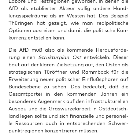
Labo­re und Test­re­gio­nen gewor­den, in denen die
AfD als eta­blier­ter Akteur völ­lig ande­re Hand­
lungs­spiel­räu­me als im Wes­ten hat. Das Bei­spiel
Thü­rin­gen hat gezeigt, wie man real­po­li­ti­sche
Optio­nen aus­rei­zen und damit die poli­ti­sche Kon­
kur­renz ent­stel­len kann.
Die AfD muß also als kom­men­de Her­aus­for­de­
rung einen
Struk­tur­plan Ost
ent­wi­ckeln. Die­ser
baut auf der kla­ren Ziel­set­zung auf, den Osten als
stra­te­gi­schen Tür­öff­ner und Ramm­bock für die
Erwei­te­rung neu­er poli­ti­scher Ein­fluß­sphä­ren auf
Bun­des­ebe­ne zu sehen. Das bedeu­tet, daß die
Gesamt­par­tei in den kom­men­den Jah­ren ein
beson­de­res Augen­merk auf den infra­struk­tu­rel­len
Aus­bau und die Gras­wur­zel­ar­beit in Ost­deutsch­
land legen soll­te und sich finan­zi­el­le und per­so­nel­
le Res­sour­cen auch in ent­spre­chen­den Schwer­
punkt­re­gio­nen kon­zen­trie­ren müssen.