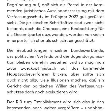
Begrün­dung auf, daß sich die Par­tei in der kom­
men­den juris­ti­schen Aus­ein­an­der­set­zung mit dem
Ver­fas­sungs­schutz im Früh­jahr 2022 gut gerüs­tet
sieht. Die juris­ti­schen Schrift­sät­ze sind zwar nicht
bekannt, doch die Chan­cen, eine Beob­ach­tung für
die Gesamt­par­tei abzu­wen­den, wer­den von vie­len
inner­par­tei­lich eher als schlecht eingeschätzt.
Die Beob­ach­tun­gen ein­zel­ner Lan­des­ver­bän­de,
des poli­ti­schen Vor­felds und der Jugend­or­ga­ni­sa­
ti­on blei­ben ohne­hin bestehen und so mag man
zwar zweck­op­ti­mis­tisch auf das kom­men­de
Haupt­sa­che­ver­fah­ren bli­cken, aber soll­te sich
auch nicht all­zu vie­le Illu­sio­nen machen, daß ein
Gericht den poli­ti­schen Wil­len des Ver­fas­sungs­
schut­zes doch noch exe­ku­tie­ren wird.
Der Riß zum Estab­lish­ment wird sich also in den
kom­men­den noch wei­ter ver­grö­ßern – unab­hän­