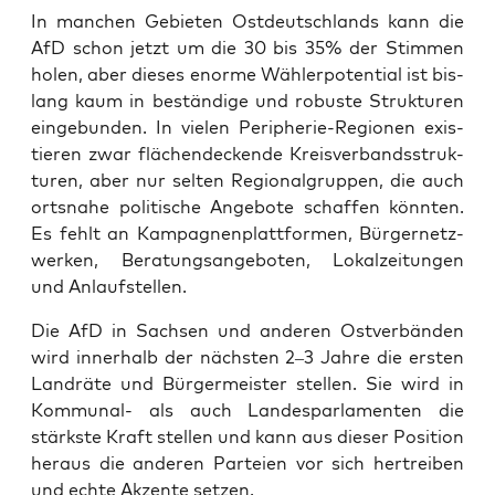
In man­chen Gebie­ten Ost­deutsch­lands kann die
AfD schon jetzt um die 30 bis 35% der Stim­men
holen, aber die­ses enor­me Wäh­ler­po­ten­ti­al ist bis­
lang kaum in bestän­di­ge und robus­te Struk­tu­ren
ein­ge­bun­den. In vie­len Peri­phe­rie-Regio­nen exis­
tie­ren zwar flä­chen­de­cken­de Kreis­ver­bands­struk­
tu­ren, aber nur sel­ten Regio­nal­grup­pen, die auch
orts­na­he poli­ti­sche Ange­bo­te schaf­fen könn­ten.
Es fehlt an Kam­pa­gnen­platt­for­men, Bür­ger­netz­
wer­ken, Bera­tungs­an­ge­bo­ten, Lokal­zei­tun­gen
und Anlaufstellen.
Die AfD in Sach­sen und ande­ren Ost­ver­bän­den
wird inner­halb der nächs­ten 2–3 Jah­re die ers­ten
Land­rä­te und Bür­ger­meis­ter stel­len. Sie wird in
Kom­mu­nal- als auch Lan­des­par­la­men­ten die
stärks­te Kraft stel­len und kann aus die­ser Posi­ti­on
her­aus die ande­ren Par­tei­en vor sich her­trei­ben
und ech­te Akzen­te setzen.