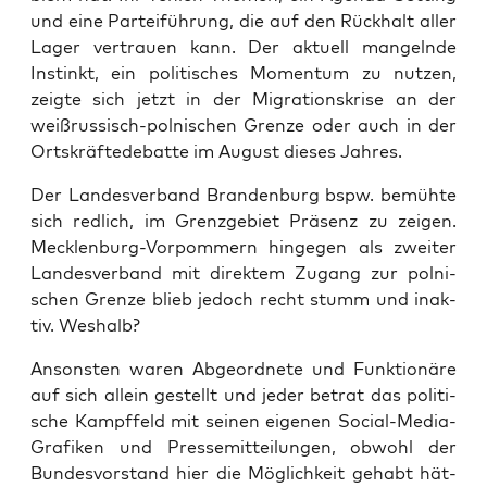
und eine Par­tei­füh­rung, die auf den Rück­halt aller
Lager ver­trau­en kann. Der aktu­ell man­geln­de
Instinkt, ein poli­ti­sches Momen­tum zu nut­zen,
zeig­te sich jetzt in der Migra­ti­ons­kri­se an der
weiß­rus­sisch-pol­ni­schen Gren­ze oder auch in der
Orts­kräf­te­de­bat­te im August die­ses Jahres.
Der Lan­des­ver­band Bran­den­burg bspw. bemüh­te
sich red­lich, im Grenz­ge­biet Prä­senz zu zei­gen.
Meck­len­burg-Vor­pom­mern hin­ge­gen als zwei­ter
Lan­des­ver­band mit direk­tem Zugang zur pol­ni­
schen Gren­ze blieb jedoch recht stumm und inak­
tiv. Weshalb?
Ansons­ten waren Abge­ord­ne­te und Funk­tio­nä­re
auf sich allein gestellt und jeder betrat das poli­ti­
sche Kampf­feld mit sei­nen eige­nen Social-Media-
Gra­fi­ken und Pres­se­mit­tei­lun­gen, obwohl der
Bun­des­vor­stand hier die Mög­lich­keit gehabt hät­