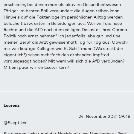
erscheinen, bei denen man als aktiv im Gesundheitswesen
Tätiger im besten Fall verwundert die Augen reiben kann.
Hinweis auf die Faktenlage im persönlichen Alltag werden
belächelt bzw. arten in Beleidungen aus. Wer will die neue
Rechte und die AfD nach dem völligen Desaster ihrer Corona-
Politik noch ernst nehmen? Ich jedenfalls lebe gut und übe
meinen Beruf als Arzt gewissenhaft Tag für Tag aus. Obwohl
mir wirrköpfige Kollegen wie B. Schiffmann (Wo steckt der
eigentlich?) schon mehrfach den drohenden Impftod
vorausgesagt haben? Mit wem will sich die AfD verbünden?
Mit ein paar wirren Esoterikern?
Laurenz
24. November 2021 09:48
@Skeptiker
Sie werden sicher mal der Nachfolger von Montgomery. Gott