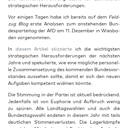
stra­te­gi­schen Herausforderungen.
Vor eini­gen Tagen habe ich bereits auf dem
Feld­
zug Blog
ers­te Ana­ly­sen zum anste­hen­den Bun­
des­par­tei­tag der AfD am 11. Dezem­ber in Wies­ba­
den vorgenommen.
In
die­sem Arti­kel skiz­zier­te
ich die wich­tigs­ten
stra­te­gi­schen Her­aus­for­de­run­gen der nächs­ten
Jah­re und spe­ku­lier­te, wie eine mög­li­che per­so­nel­
le Zusam­men­set­zung des kom­men­den Bun­des­vor­
stan­des aus­se­hen soll­te, damit er sich den neu­en
Auf­ga­ben kom­pe­tent wid­men könnte.
Die Stim­mung in der Par­tei ist aktu­ell bedrü­ckend.
Jeden­falls ist von Eupho­rie und Auf­bruch wenig
zu spü­ren. Alle Land­tags­wah­len und auch die
Bun­des­tags­wahl ende­ten in die­sem Jahr mit teils
deut­li­chen Stim­men­ver­lus­ten. Die Lager­kämp­fe