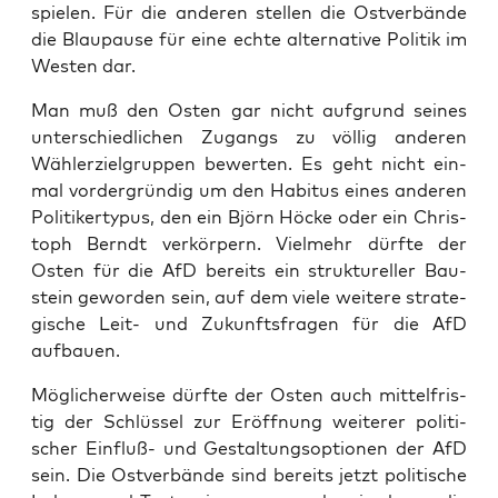
spie­len. Für die ande­ren stel­len die Ost­ver­bän­de
die Blau­pau­se für eine ech­te alter­na­ti­ve Poli­tik im
Wes­ten dar.
Man muß den Osten gar nicht auf­grund sei­nes
unter­schied­li­chen Zugangs zu völ­lig ande­ren
Wäh­ler­ziel­grup­pen bewer­ten. Es geht nicht ein­
mal vor­der­grün­dig um den Habi­tus eines ande­ren
Poli­ti­ker­ty­pus, den ein Björn Höcke oder ein Chris­
toph Berndt ver­kör­pern. Viel­mehr dürf­te der
Osten für die AfD bereits ein struk­tu­rel­ler Bau­
stein gewor­den sein, auf dem vie­le wei­te­re stra­te­
gi­sche Leit- und Zukunfts­fra­gen für die AfD
aufbauen.
Mög­li­cher­wei­se dürf­te der Osten auch mit­tel­fris­
tig der Schlüs­sel zur Eröff­nung wei­te­rer poli­ti­
scher Ein­fluß- und Gestal­tungs­op­tio­nen der AfD
sein. Die Ost­ver­bän­de sind bereits jetzt poli­ti­sche