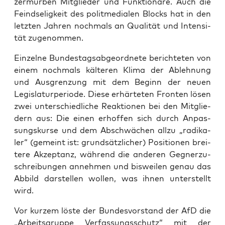
zer­mür­ben Mit­glie­der und Funk­tio­nä­re. Auch die
Feind­se­lig­keit des polit­me­dia­len Blocks hat in den
letz­ten Jah­ren noch­mals an Qua­li­tät und Inten­si­
tät zugenommen.
Ein­zel­ne Bun­des­tags­ab­ge­ord­ne­te berich­te­ten von
einem noch­mals käl­te­ren Kli­ma der Ableh­nung
und Aus­gren­zung mit dem Beginn der neu­en
Legis­la­tur­pe­ri­ode. Die­se erhär­te­ten Fron­ten lösen
zwei unter­schied­li­che Reak­tio­nen bei den Mit­glie­
dern aus: Die einen erhof­fen sich durch Anpas­
sungs­kur­se und dem Abschwä­chen all­zu „radi­ka­
ler“ (gemeint ist: grund­sätz­li­cher) Posi­tio­nen brei­
te­re Akzep­tanz, wäh­rend die ande­ren Geg­ner­zu­
schrei­bun­gen anneh­men und bis­wei­len genau das
Abbild dar­stel­len wol­len, was ihnen unter­stellt
wird.
Vor kur­zem lös­te der Bun­des­vor­stand der AfD die
„Arbeits­grup­pe Ver­fas­sungs­schutz“ mit der