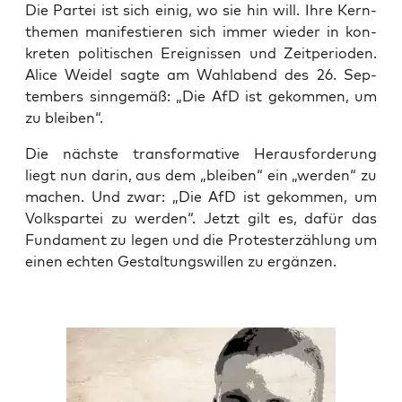
Die Par­tei ist sich einig, wo sie hin will. Ihre Kern­
the­men mani­fes­tie­ren sich immer wie­der in kon­
kre­ten poli­ti­schen Ereig­nis­sen und Zeit­pe­ri­oden.
Ali­ce Wei­del sag­te am Wahl­abend des 26. Sep­
tem­bers sinn­ge­mäß: „Die AfD ist gekom­men, um
zu bleiben“.
Die nächs­te trans­for­ma­ti­ve Her­aus­for­de­rung
liegt nun dar­in, aus dem „blei­ben“ ein „wer­den“ zu
machen. Und zwar: „Die AfD ist gekom­men, um
Volks­par­tei zu wer­den“. Jetzt gilt es, dafür das
Fun­da­ment zu legen und die Pro­tes­ter­zäh­lung um
einen ech­ten Gestal­tungs­wil­len zu ergänzen.