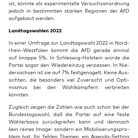
ist, könn­te als expe­ri­men­tel­le Ver­suchs­an­ord­nung
jedoch in bestimm­ten star­ken Regio­nen der AfD
auf­ge­baut werden.
Land­tags­wah­len 2022
In einer Umfra­ge zur Land­tags­wahl 2022 in Nord­
rhein-West­fa­len kommt die AfD gera­de ein­mal
auf knap­pe 5%. In Schles­wig-Hol­stein wür­de die
Par­tei sogar den Wie­der­ein­zug ver­pas­sen. In Nie­
der­sach­sen ist sie auf 7% fest­ge­na­gelt. Kei­ne Aus­
sich­ten, die beson­ders viel Zuver­sicht und Opti­
mis­mus bei den Wahl­kämp­fern ver­brei­ten
könnten.
Zugleich zei­gen die Zah­len wie auch schon bei der
Bun­des­tags­wahl, daß die Par­tei auf eine fes­te
Wäh­ler­ba­sis zurück­grei­fen kann und dem­nach
kein rei­nes Image- son­dern ein Mobi­li­sie­rungs­pro­
blem hat. Ihr feh­len The­men, ein Agen­da-Set­ting