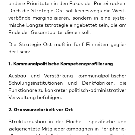
ande­re Prio­ri­tä­ten in den Fokus der Par­tei rücken.
Doch die Stra­te­gie-Ost soll kei­nes­wegs die West­
ver­bän­de mar­gi­na­li­sie­ren, son­dern in eine sys­te­
mi­sche Lang­zeit­stra­te­gie ein­ge­bet­tet sein, die am
Ende der Gesamt­par­tei die­nen soll.
Die Stra­te­gie Ost muß in fünf Ein­hei­ten geglie­
dert sein:
1. Kom­mu­nal­po­li­ti­sche Kompetenzprofilierung
Aus­bau und Ver­stär­kung kom­mu­nal­po­li­ti­scher
Schu­lungs­in­sti­tu­tio­nen und Denk­fa­bri­ken, die
Funk­tio­nä­re zu kon­kre­ter poli­tisch-admi­nis­tra­ti­ver
Ver­wal­tung befähigen.
2. Gras­wur­zel­ar­beit vor Ort
Struk­tur­aus­bau in der Flä­che – spe­zi­fi­sche und
ziel­ge­rich­te­te Mit­glie­der­kam­pa­gnen in Peri­phe­rie­