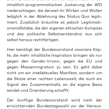
inhalt­lich-pro­gram­ma­ti­schen Jus­tie­rung der AfD
nie­der­schla­gen, die der­weil ihr Wir­ken und Wol­len
ledig­lich in der Ableh­nung des Sta­tus Quo legi­ti­
miert. Zusätz­lich bräuch­te es jedoch Legi­ti­ma­ti­
ons­maß­stä­be, die den eige­nen ethi­schen Kom­pass
und das poli­ti­sche Selbst­ver­ständ­nis aus sich
selbst her­aus rechtfertigen.
Hier benö­tigt der Bun­des­vor­stand visio­nä­re Köp­
fe, die mehr inhalt­li­che Inspi­ra­ti­on brin­gen als nur
gegen den Gen­der-Irr­sinn, gegen die EU und
gegen Mas­sen­mi­gra­ti­on zu sein. Es geht dabei
nicht um ein intel­lek­tu­el­les Mani­fest, son­dern um
die Skiz­ze einer
rech­ten Lebens­welt,
die auch ein
Signal des Zusam­men­halts an die eige­ne Basis
sen­det und Ori­en­tie­rung schafft.
Der künf­ti­ge Bun­des­vor­stand wird nach der
ernüch­tern­den Bun­des­tags­wahl vor der Her­aus­