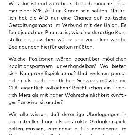
Was klar ist und wor­über sich auch man­che Träu­
mer einer 51%-AfD im Kla­ren sein soll­ten: Natür­
lich hat die AfD nur eine Chan­ce auf poli­ti­sche
Gestal­tungs­macht im Ver­bund mit der Uni­on. Es
fehlt jedoch an Phan­ta­sie, wie eine der­ar­ti­ge Kon­
stel­la­ti­on aus­se­hen wür­de und vor allem wel­che
Bedin­gun­gen hier­für gel­ten müßten.
Wel­che Posi­tio­nen wären gegen­über mög­li­chen
Koali­ti­ons­part­nern unver­han­del­bar? Wo bie­ten
sich Kom­pro­miß­spiel­räu­me? Und wel­chen per­so­
nel­len als auch inhalt­li­chen Schwenk müss­te die
CDU eigent­lich voll­zie­hen? Reicht schon ein Fried­
rich Merz als mit hoher Wahr­schein­lich­keit künf­ti­
ger Parteivorsitzender?
Wir alle wis­sen, daß der­ar­ti­ge Über­le­gun­gen in
der aktu­el­len Lage als abs­trak­te Gedan­ken­spie­le
gel­ten müs­sen, zumin­dest auf Bun­des­ebe­ne. Im