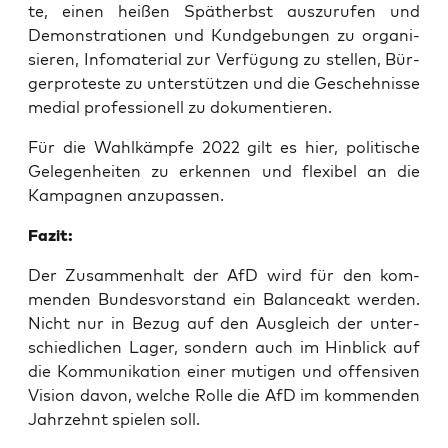
te, einen hei­ßen Spät­herbst aus­zu­ru­fen und
Demons­tra­tio­nen und Kund­ge­bun­gen zu orga­ni­
sie­ren, Info­ma­te­ri­al zur Ver­fü­gung zu stel­len, Bür­
ger­pro­tes­te zu unter­stüt­zen und die Gescheh­nis­se
medi­al pro­fes­sio­nell zu dokumentieren.
Für die Wahl­kämp­fe 2022 gilt es hier, poli­ti­sche
Gele­gen­hei­ten zu erken­nen und fle­xi­bel an die
Kam­pa­gnen anzupassen.
Fazit:
Der Zusam­men­halt der AfD wird für den kom­
men­den Bun­des­vor­stand ein Balan­ce­akt wer­den.
Nicht nur in Bezug auf den Aus­gleich der unter­
schied­li­chen Lager, son­dern auch im Hin­blick auf
die Kom­mu­ni­ka­ti­on einer muti­gen und offen­si­ven
Visi­on davon, wel­che Rol­le die AfD im kom­men­den
Jahr­zehnt spie­len soll.