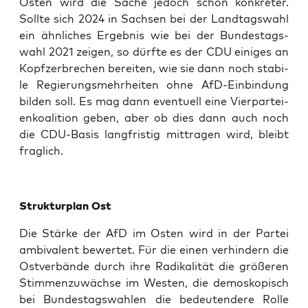
Osten wird die Sache jedoch schon kon­kre­ter.
Soll­te sich 2024 in Sach­sen bei der Land­tags­wahl
ein ähn­li­ches Ergeb­nis wie bei der Bun­des­tags­
wahl 2021 zei­gen, so dürf­te es der CDU eini­ges an
Kopf­zer­bre­chen berei­ten, wie sie dann noch sta­bi­
le Regie­rungs­mehr­hei­ten ohne AfD-Ein­bin­dung
bil­den soll. Es mag dann even­tu­ell eine Vier­par­tei­
en­ko­ali­ti­on geben, aber ob dies dann auch noch
die CDU-Basis lang­fris­tig mit­tra­gen wird, bleibt
fraglich.
Struk­tur­plan Ost
Die Stär­ke der AfD im Osten wird in der Par­tei
ambi­va­lent bewer­tet. Für die einen ver­hin­dern die
Ost­ver­bän­de durch ihre Radi­ka­li­tät die grö­ße­ren
Stim­men­zu­wäch­se im Wes­ten, die demo­sko­pisch
bei Bun­des­tags­wah­len die bedeu­ten­de­re Rol­le