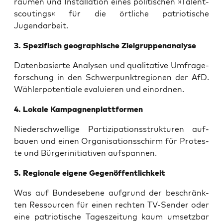
räu­men und Instal­la­ti­on eines poli­ti­schen »Talent­
scou­tings« für die ört­li­che patrio­ti­sche
Jugendarbeit.
3. Spe­zi­fisch geo­gra­phi­sche Zielgruppenanalyse
Daten­ba­sier­te Ana­ly­sen und qua­li­ta­ti­ve Umfra­ge­
for­schung in den Schwer­punkt­re­gio­nen der AfD.
Wäh­ler­po­ten­tia­le eva­lu­ie­ren und einordnen.
4. Loka­le Kampagnenplattformen
Nie­der­schwel­li­ge Par­ti­zi­pa­ti­ons­struk­tu­ren auf­
bau­en und einen Orga­ni­sa­ti­ons­schirm für Pro­tes­
te und Bür­ger­initia­ti­ven aufspannen.
5. Regio­na­le eige­ne Gegenöffentlichkeit
Was auf Bun­des­ebe­ne auf­grund der beschränk­
ten Res­sour­cen für einen rech­ten TV-Sen­der oder
eine patrio­ti­sche Tages­zei­tung kaum umsetz­bar