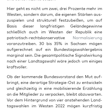
Hier geht es nicht um zwei, drei Pro­zen­te mehr im
Wes­ten, son­dern dar­um, die eige­nen Stär­ken aus­
zu­spie­len und struk­tu­rell fest­zu­bei­ßen, um auf
Basis die­ser lang­fris­ti­gen Gelän­de­ge­win­ne
schließ­lich auch im Wes­ten der Repu­blik eine
patrio­tisch-rechts­kon­ser­va­ti­ve
Nor­ma­li­sie­rung
vor­an­zu­trei­ben. 30 bis 35% in Sach­sen mögen
auf­ge­rech­net auf ein Bun­des­tags­wahl­er­geb­nis
mar­gi­nal sein. Die gesamt­po­li­ti­sche Signal­wir­kung
nach einer Land­tags­wahl wäre jedoch um eini­ges
kraftvoller.
Ob der kom­men­de Bun­des­vor­stand den Mut auf­
bringt, eine der­ar­ti­ge Stra­te­gie-Ost zu ent­wi­ckeln
und gleich­zei­tig in eine mobi­li­sie­ren­de Erzäh­lung
an die Mit­glie­der zu ver­pa­cken, bleibt abzu­war­ten.
Vor dem Hin­ter­grund von vier anste­hen­den Land­
tags­wah­len im Wes­ten 2022 mögen kurz­fris­tig