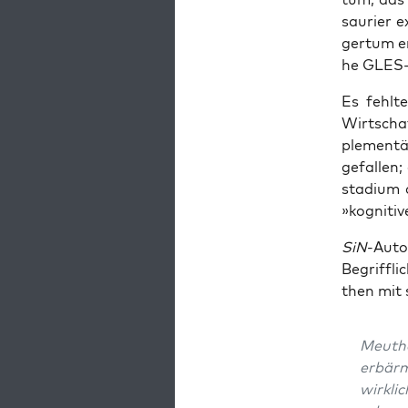
sau­ri­er 
ger­tum er
he GLES-
Es fehl­t
Wirt­schaf
ple­men­t
gefal­len;
sta­di­um
»kogni­ti
SiN
-Autor
Begriff­l
then mit 
Meu­th
erbärm
wirk­li