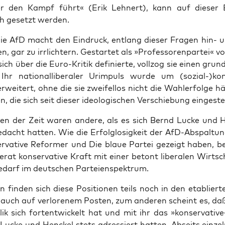
 er den Kampf führt« (Erik Leh­nert), kann auf die­ser 
ch gesetzt werden.
l die AfD macht den Ein­druck, ent­lang die­ser Fra­gen hin- 
, gar zu irr­lich­tern. Gestar­tet als »Pro­fes­so­ren­par­tei« 
ich über die Euro-Kri­tik defi­nier­te, voll­zog sie einen grund
Ihr natio­nal­li­be­ra­ler Urim­puls wur­de um (sozial-)ko
rwei­tert, ohne die sie zwei­fel­los nicht die Wahl­er­fol­ge hä
n, die sich seit die­ser ideo­lo­gi­schen Ver­schie­bung ein­ge­st
hen der Zeit waren ande­re, als es sich Bernd Lucke und
edacht hat­ten. Wie die Erfolg­lo­sig­keit der AfD-Abspal­tun
er­va­ti­ve Refor­mer und Die blaue Par­tei gezeigt haben, b
rat kon­ser­va­ti­ve Kraft mit einer betont libe­ra­len Wirt­sch
Bedarf im deut­schen Parteienspektrum.
fin­den sich die­se Posi­tio­nen teils noch in den eta­blier­t
auch auf ver­lo­re­nem Pos­ten, zum ande­ren scheint es, da
blik sich fort­ent­wi­ckelt hat und mit ihr das »kon­ser­va­ti­v
Lucke und Hen­ckel stets adres­siert hat­ten. Abseits ein­zel