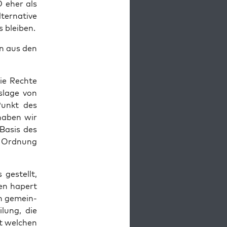
D eher als
er­na­ti­ve
os bleiben.
gen aus den
die Rech­te
­la­ge von
Punkt des
 haben wir
f Basis des
e Ord­nung
 gestellt,
­ten hapert
in gemein­
­lung, die
t wel­chen