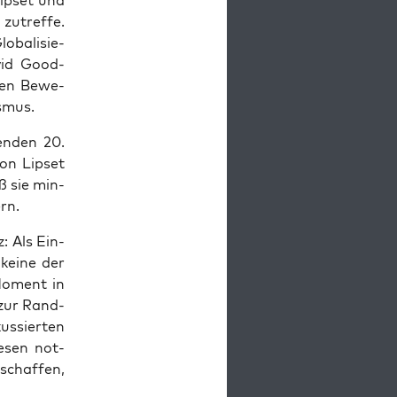
ip­set und
zutref­fe.
ba­li­sie­
David Good­
­len Bewe­
ismus.
en­den 20.
on Lip­set
uß sie min­
ern.
z: Als Ein-
kei­ne der
m Moment in
 zur Rand­
s­sier­ten
ie­sen not­
schaf­fen,