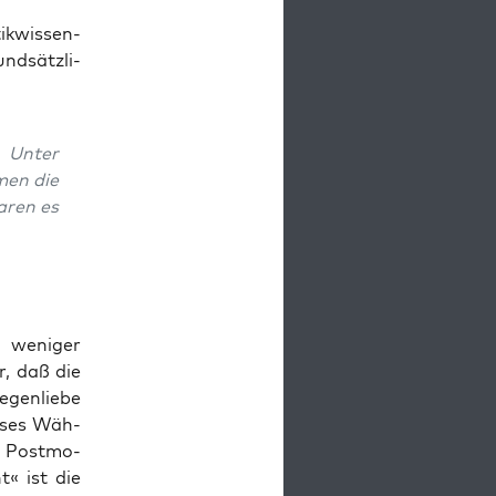
k­wis­sen­
nd­sätz­li­
: Unter
amen die
waren es
t weni­ger
r, daß die
egen­lie­be
e­ses Wäh­
ie Post­mo­
ht« ist die