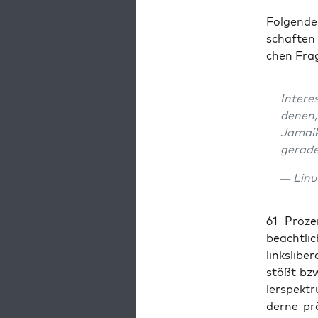
Fol­gen­d
schaf­ten 
chen Fra­
Inter­
denen, 
Jamai­k
gera­d
— Linu
61 Pro­ze
beacht­li
links­li­b
stößt bzw
ler­spek­t
der­ne prä