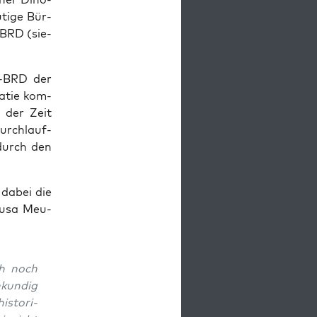
­ti­ge Bür­
r BRD (sie­
ie-BRD der
ra­tie kom­
s der Zeit
Durch­lauf­
 durch den
 dabei die
au­sa Meu­
ch noch
kun­dig
s­to­ri­