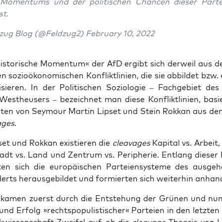
Momen­tums und der poli­ti­schen Chan­cen die­ser Par­te
t.
­zug Blog (@Feldzug2) Febru­ary 10, 2022
his­to­ri­sche Momen­tum« der AfD ergibt sich der­weil aus d
 sozio­öko­no­mi­schen Kon­flikt­li­ni­en, die sie abbil­det bzw. 
i­sie­ren. In der Poli­ti­schen Sozio­lo­gie – Fach­ge­biet de
 Westheu­sers – bezeich­net man die­se Kon­flikt­li­ni­en, bas
­ten von Sey­mour Mar­tin Lip­set und Stein Rok­kan aus de
­ges
.
et und Rok­kan exis­tie­ren die
cleava­ges
Kapi­tal vs. Arbeit, 
dt vs. Land und Zen­trum vs. Peri­phe­rie. Ent­lang die­ser Ko
­ten sich die euro­päi­schen Par­tei­en­sys­te­me des aus­ge­h
erts her­aus­ge­bil­det und for­mier­ten sich wei­ter­hin anhan
 kamen zuerst durch die Ent­ste­hung der Grü­nen und nu
d Erfolg »rechts­po­pu­lis­ti­scher« Par­tei­en in den letz­ten