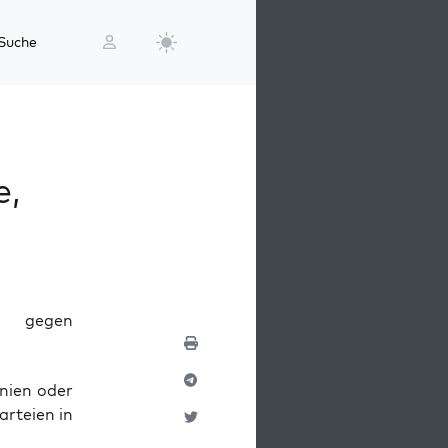
Suche
e,
en gegen
i­ni­en oder
­tei­en in