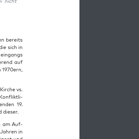
i nicht
en bereits
die sich in
s ein­gangs
ie­rend auf
n 1970ern,
Kir­che vs.
n­flikt­li­
en­den 19.
d dieser.
n am Auf­
 Jah­ren in