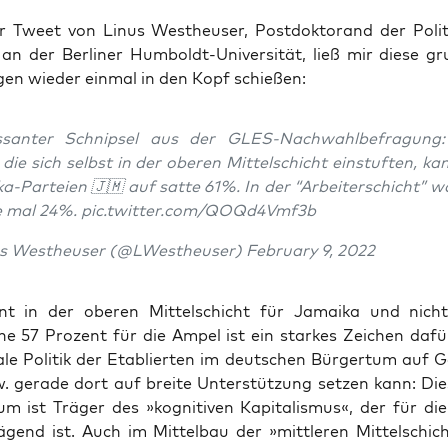
er Tweet von Linus Westheu­ser, Post­dok­to­rand der Poli­ti
an der Ber­li­ner Hum­boldt-Uni­ver­si­tät, ließ mir die­se gru
gen wie­der ein­mal in den Kopf schießen:
es­san­ter Schnip­sel aus der GLES-Nach­wahl­be­fra­gung
die sich selbst in der obe­ren Mit­tel­schicht ein­stuf­ten, k
a-Par­tei­en 🇯🇲 auf sat­te 61%. In der “Arbei­ter­schicht” 
e mal 24%. pic.twitter.com/QOQd4Vmf3b
s Westheu­ser (@LWestheuser) Febru­ary 9, 2022
nt in der obe­ren Mit­tel­schicht für Jamai­ka und nich
­che 57 Pro­zent für die Ampel ist ein star­kes Zei­chen dafü
e­ra­le Poli­tik der Eta­blier­ten im deut­schen Bür­ger­tum auf G
. gera­de dort auf brei­te Unter­stüt­zung set­zen kann: Di
rum ist Trä­ger des »kogni­ti­ven Kapi­ta­lis­mus«, der für d
­gend ist. Auch im Mit­tel­bau der »mitt­le­ren Mit­tel­schic