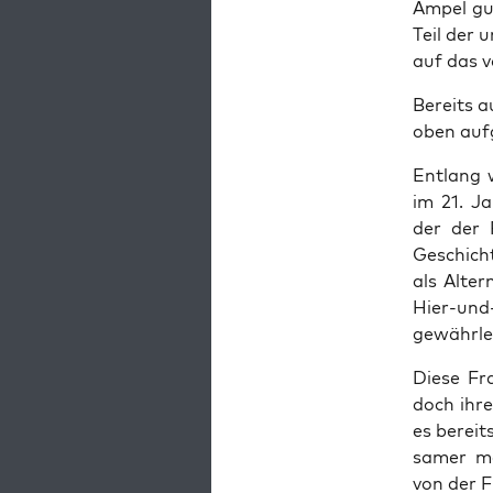
Ampel gut
Teil der u
auf das vo
Bereits au
oben auf­
Ent­lang w
im 21. Ja
der der 
Geschicht
als Alter­
Hier-und-
gewähr­lei
Die­se Fr
doch ihre 
es bereit
sa­mer me
von der F