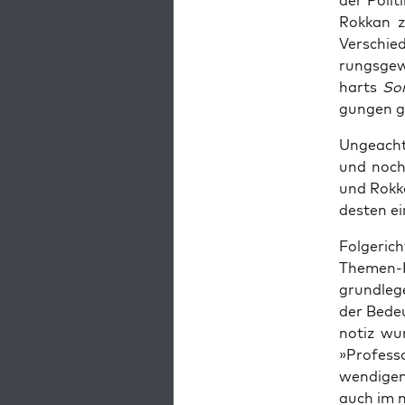
der Poli­t
Rok­kan z
Ver­schie­
rungs­ge­w
harts
Som
gun­gen g
Unge­ach­
und noch 
und Rok­ka
des­ten e
Fol­ge­ric
The­men-P
grund­le­g
der Bedeu
no­tiz wu
»Pro­fes­s
wen­di­ge
auch im nä