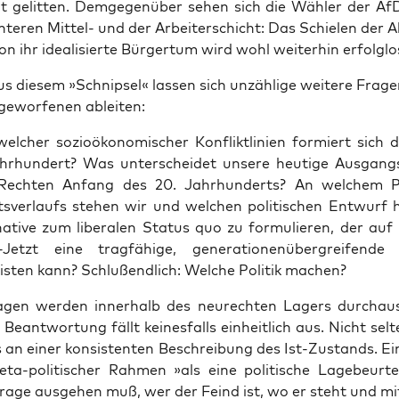
 gelit­ten. Dem­ge­gen­über sehen sich die Wäh­ler der Af
nte­ren Mit­tel- und der Arbei­ter­schicht: Das Schie­len der Alt
n ihr idea­li­sier­te Bür­ger­tum wird wohl wei­ter­hin erfolg­l
s die­sem »Schnip­sel« las­sen sich unzäh­li­ge wei­te­re Fra­
ge­wor­fe­nen ableiten:
el­cher sozio­öko­no­mi­scher Kon­flikt­li­ni­en for­miert sich 
hr­hun­dert? Was unter­schei­det unse­re heu­ti­ge Aus­gangs
Rech­ten Anfang des 20. Jahr­hun­derts? An wel­chem 
s­ver­laufs ste­hen wir und wel­chen poli­ti­schen Ent­wurf
na­ti­ve zum libe­ra­len Sta­tus quo zu for­mu­lie­ren, der au
Jetzt eine trag­fä­hi­ge, gene­ra­tio­nen­über­grei­fen­d
s­ten kann? Schlu­ßend­lich: Wel­che Poli­tik machen?
a­gen wer­den inner­halb des neu­rech­ten Lagers durch­aus
Beant­wor­tung fällt kei­nes­falls ein­heit­lich aus. Nicht sel
s an einer kon­sis­ten­ten Beschrei­bung des Ist-Zustands. E
ta-poli­ti­scher Rah­men »als eine poli­ti­sche Lage­be­ur­tei
ra­ge aus­ge­hen muß, wer der Feind ist, wo er steht und mi