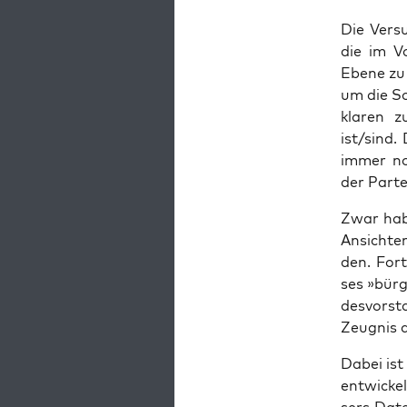
Die Ver­su
die im Vol
Ebe­ne zu
um die Soz
kla­ren 
ist/sind.
immer noc
der Par­t
Zwar haben
Ansich­te
den. Fort­
ses »bür­
des­vor­s
Zeug­nis a
Dabei ist 
ent­wi­ck