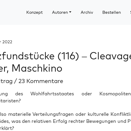
Konzept
Autoren
Archiv
Bestellen
r 2022
fundstücke (116) – Cleavag
r, Maschkino
itrag
/
23 Kommentare
igung des Wohlfahrtsstaates oder Kosmopolit
aristen?
o mate­ri­el­le Ver­tei­lungs­fra­gen oder kul­tu­rel­le Kon­flikt­l
­des, was den rela­ti­ven Erfolg rech­ter Bewe­gun­gen und Par
rklärt?