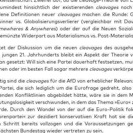
ik­wis­sen­schaft Zwei­fel auf, ob die
cleava­ge
-Theo­rie von L
umin­dest hin­sicht­lich der exis­tie­ren­den
cleava­ges
noch 
de­ne Defi­ni­tio­nen neu­er
cleava­ges
machen die Run­de: Glo­
in­ner vs. Glo­ba­li­sie­rungs­ver­lie­rer (ver­gleich­bar mit 
e­whe­res & Any­whe­res
) oder der auf die Neu­en Sozia
emünz­te Wider­part aus Mate­ria­lis­mus vs. Post-Material
tet der Dis­kus­si­on um die neu­en
cleava­ges
des aus­ge­h
jun­gen 21. Jahr­hun­derts bleibt ein Aspekt der Theo­rie v
n gesetzt: Will sich eine Par­tei dau­er­haft fest­set­zen, m
inen oder im bes­ten Fall sogar meh­re­re
cleava­ges
ver­kör­p
h­tig sind die
cleava­ges
für die AfD von erheb­li­cher Rele­van
ar­tei, die sich ledig­lich um die Euro­fra­ge gedreht, also 
en­den Kon­flikt­li­ni­en abge­bil­det hät­te, wäre sie in de
­tungs­lo­sig­keit ver­schwun­den, in dem das The­ma »Euro«
r­de. Durch den Wan­del von der auf die Euro-Poli­tik foku
o­ren­par­tei« zur dezi­diert kon­ser­va­ti­ven Kraft hat sie d
n Schritt bereits voll­zo­gen und die Vor­aus­set­zun­gen ge
chs­ten Bun­des­tag wie­der ver­tre­ten zu sein.