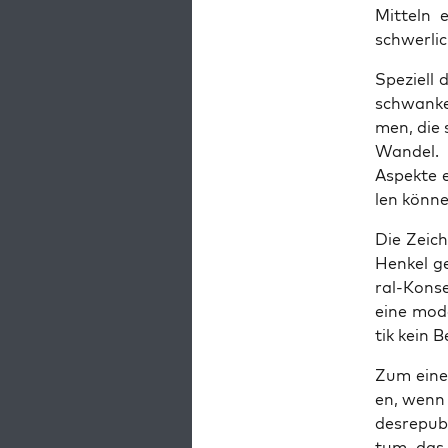
Mit­teln
schwer­li
Spe­zi­el
schwan­ken
men, die s
Wan­del. 
Aspek­te e
len kön­ne
Die Zei­c
Hen­kel g
ral-Kon­s
eine mode­
tik kein 
Zum einen 
en, wenn 
des­re­pu­
tum, das 