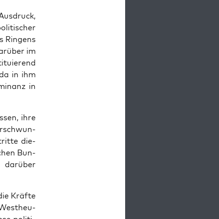
 Aus­druck,
li­ti­scher
s Rin­gens
dar­über im
tu­ie­rend
 da in ihm
mi­nanz in
s­sen, ihre
er­schwun­
rit­te die­
schen Bun­
n dar­über
die Kräf­te
d Westheu­