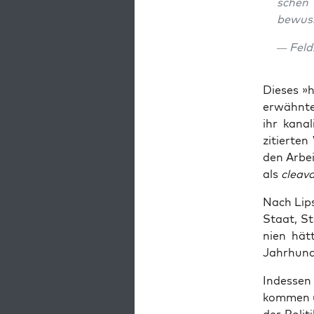
schen 
bewuss
— Feld
Die­ses »
erwähn­ten
ihr kana­l
zitier­ten
den Arbei
als
cleava
Nach Lip­s
Staat, Sta
ni­en hät
Jahr­hun­d
Indes­sen
kom­men un