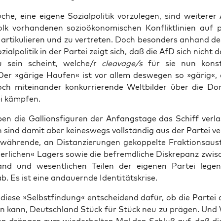
­che, eine eige­ne Sozi­al­po­li­tik vor­zu­le­gen, sind wei­te­rer
k vor­han­de­nen sozio­öko­no­mi­schen Kon­flikt­li­ni­en auf po
 arti­ku­lie­ren und zu ver­tre­ten. Doch beson­ders anhand de
i­al­po­li­tik in der Par­tei zeigt sich, daß die AfD sich nicht 
zu sein scheint, welche/r
cleavage/s
für sie nun kon­sti­
 Der »gäri­ge Hau­fen« ist vor allem des­we­gen so »gärig«,
h mit­ein­an­der kon­kur­rie­ren­de Welt­bil­der über die Do
ei kämpfen.
 die Gal­li­ons­fi­gu­ren der Anfangs­ta­ge das Schiff ver­la
n sind damit aber kei­nes­wegs voll­stän­dig aus der Par­tei v
wäh­ren­de, an Distan­zie­run­gen gekop­pel­te Frak­ti­ons­aus­t
ger­li­chen« Lagers sowie die befremd­li­che Dis­kre­panz zwi­
tand und wesent­li­chen Tei­len der eige­nen Par­tei lege
b. Es ist eine andau­ern­de Identitätskrise.
die­se »Selbst­fin­dung« ent­schei­dend dafür, ob die Par­tei 
eln kann, Deutsch­land Stück für Stück neu zu prä­gen. Un