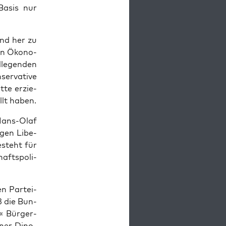
Basis nur
und her zu
von Öko­no­
­le­gen­den
nservative
t­te erzie­
ellt haben.
 Hans-Olaf
­gen Libe­
esteht für
afts­po­li­
en Par­tei­
ß die Bun­
e« Bür­ger­
­ner Dino­