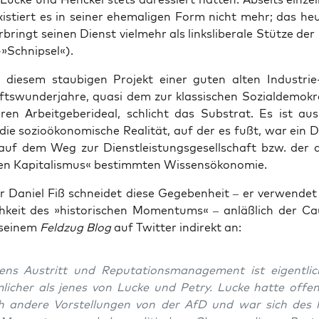
exis­tiert es in sei­ner ehe­ma­li­gen Form nicht mehr; das heu
bringt sei­nen Dienst viel­mehr als links­li­be­ra­le Stüt­ze de
»Schnipsel«).
e die­sem stau­bi­gen Pro­jekt einer guten alten Indus­tr
ts­wun­der­jah­re, qua­si dem zur klas­si­schen Sozi­al­de­mo­k
ä­ren Arbeit­ge­be­r­ide­al, schlicht das Sub­strat. Es ist au
 die sozio­öko­no­mi­sche Rea­li­tät, auf der es fußt, war ein 
 auf dem Weg zur Dienst­leis­tungs­ge­sell­schaft bzw. der
­ven Kapi­ta­lis­mus« bestimm­ten Wissensökonomie.
 Dani­el Fiß schnei­det die­se Gege­ben­heit – er ver­wen­det
ich­keit des »his­to­ri­schen Momen­tums« – anläß­lich der C
sei­nem
Feld­zug Blog
auf Twit­ter indi­rekt an:
ens Aus­tritt und Repu­ta­ti­ons­ma­nage­ment ist eigent­li
­li­cher als jenes von Lucke und Petry. Lucke hat­te offen­
ch ande­re Vor­stel­lun­gen von der AfD und war sich des hi