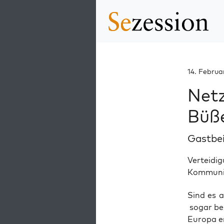
14. Februa
Netz
Büße
Gastbe
Verteid
Kommunit
Sind es als
sogar bei
Euro­pa e