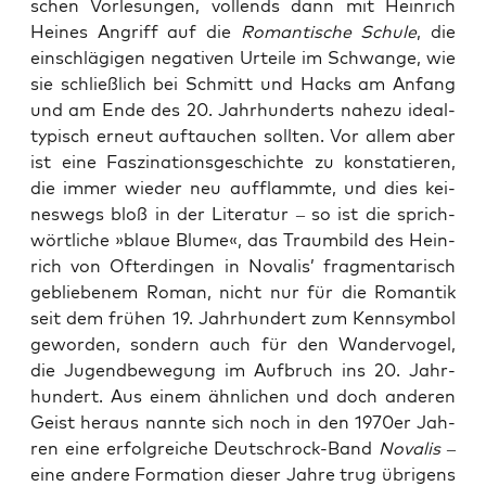
schen Vor­le­sun­gen, voll­ends dann mit Hein­rich
Hei­nes Angriff auf die
Roman­ti­sche Schu­le
, die
ein­schlä­gi­gen nega­ti­ven Urtei­le im Schwan­ge, wie
sie schließ­lich bei Schmitt und Hacks am Anfang
und am Ende des 20. Jahr­hun­derts nahe­zu ide­al­
ty­pisch erneut auf­tau­chen soll­ten. Vor allem aber
ist eine Fas­zi­na­ti­ons­ge­schich­te zu kon­sta­tie­ren,
die immer wie­der neu auf­flamm­te, und dies kei­
nes­wegs bloß in der Lite­ra­tur – so ist die sprich­
wört­li­che »blaue Blu­me«, das Traum­bild des Hein­
rich von ­Ofter­din­gen in ­Nova­lis’ frag­men­ta­risch
geblie­be­nem Roman, nicht nur für die Roman­tik
seit dem frü­hen 19. Jahr­hun­dert zum Kenn­sym­bol
gewor­den, son­dern auch für den Wan­der­vo­gel,
die Jugend­be­we­gung im Auf­bruch ins 20. Jahr­
hun­dert. Aus einem ähn­li­chen und doch ande­ren
Geist her­aus nann­te sich noch in den 1970er Jah­
ren eine erfolg­rei­che Deutsch­rock-Band
Nova­lis
–
eine ande­re For­ma­ti­on die­ser Jah­re trug übri­gens