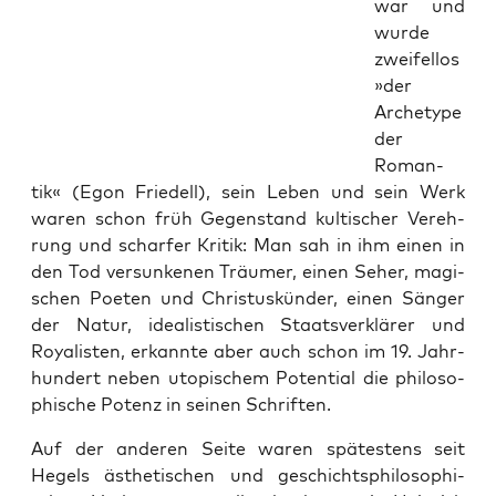
war und
wur­de
zwei­fel­los
»der
Arche­ty­pe
der
Roman­
tik« (Egon Frie­dell), sein Leben und sein Werk
waren schon früh Gegen­stand kul­ti­scher Ver­eh­
rung und schar­fer Kri­tik: Man sah in ihm einen in
den Tod ver­sun­ke­nen Träu­mer, einen Seher, magi­
schen Poe­ten und Chris­tus­kün­der, einen Sän­ger
der Natur, idea­lis­ti­schen Staats­ver­klä­rer und
Roya­lis­ten, erkann­te aber auch schon im 19. Jahr­
hun­dert neben uto­pi­schem Poten­ti­al die phi­lo­so­
phi­sche Potenz in sei­nen Schriften.
Auf der ande­ren Sei­te waren spä­tes­tens seit
Hegels ästhe­ti­schen und geschichts­phi­lo­so­phi­