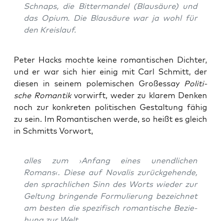
Schnaps, die Bit­ter­man­del (Blau­säu­re) und
das Opi­um. Die Blau­säu­re war ja wohl für
den Kreislauf.
Peter Hacks moch­te kei­ne roman­ti­schen Dich­ter,
und er war sich hier einig mit Carl Schmitt, der
die­sen in sei­nem pole­mi­schen Groß­essay
Poli­ti­
sche Roman­tik
vor­wirft, weder zu kla­rem Den­ken
noch zur kon­kre­ten poli­ti­schen Gestal­tung fähig
zu sein. Im Roman­ti­schen wer­de, so heißt es gleich
in Schmitts Vorwort,
alles zum ›Anfang eines unend­li­chen
Romans‹. Die­se auf Nova­lis zurück­ge­hen­de,
den sprach­li­chen Sinn des Worts wie­der zur
Gel­tung brin­gen­de For­mu­lie­rung bezeich­net
am bes­ten die spe­zi­fisch roman­ti­sche Bezie­
hung zur Welt.