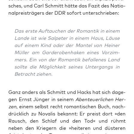
sches, und Carl Schmitt hät­te das Fazit des Natio­
nal­preis­trä­gers der DDR sofort unterschrieben:
Das ers­te Auf­tau­chen der Roman­tik in einem
Lan­de ist wie Sal­pe­ter in einem Haus, Läu­se
auf einem Kind oder der Man­tel von Hei­ner
Mül­ler am Gar­de­ro­ben­ha­ken eines Vor­zim­
mers. Ein von der Roman­tik befal­le­nes Land
soll­te die Mög­lich­keit sei­nes Unter­gangs in
Betracht ziehen.
Ganz anders als Schmitt und Hacks hat sich dage­
gen Ernst Jün­ger in sei­nem
Aben­teu­er­li­chen Her­
zen
, einem selbst recht roman­ti­schen Buch, nach­
drück­lich zu Nova­lis bekannt: Er preist dort »den
Rausch, den Schlaf und den Tod« und rühmt
neben den Krie­gern die »hei­te­ren und düs­te­ren