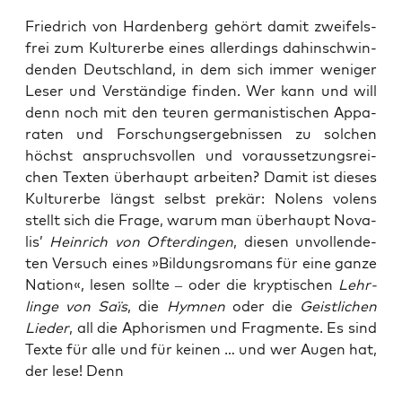
Fried­rich von Har­den­berg gehört damit zwei­fels­
frei zum Kul­tur­er­be eines aller­dings dahin­schwin­
den­den Deutsch­land, in dem sich immer weni­ger
Leser und Ver­stän­di­ge fin­den. Wer kann und will
denn noch mit den teu­ren ger­ma­nis­ti­schen Appa­
ra­ten und For­schungs­er­geb­nis­sen zu sol­chen
höchst anspruchs­vol­len und vor­aus­set­zungs­rei­
chen Tex­ten über­haupt arbei­ten? Damit ist die­ses
Kul­tur­er­be längst selbst pre­kär: Nolens volens
stellt sich die Fra­ge, war­um man über­haupt Nova­
lis’
Hein­rich von ­Ofter­din­gen
, die­sen unvoll­ende­
ten Ver­such eines »Bil­dungs­ro­mans für eine gan­ze
Nati­on«, lesen soll­te – oder die kryp­ti­schen
Lehr­
lin­ge von Saïs
, die
Hym­nen
oder die
Geist­li­chen
Lie­der
, all die Apho­ris­men und Frag­men­te. Es sind
Tex­te für alle und für kei­nen … und wer Augen hat,
der lese! Denn