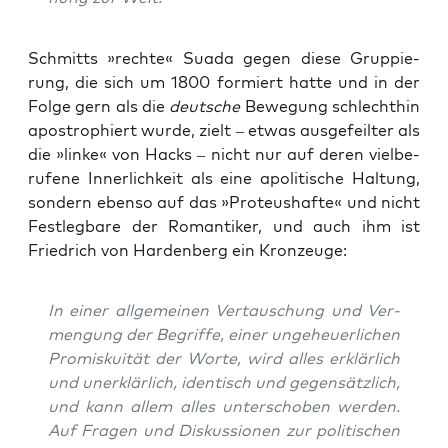
Schmitts »rech­te« Sua­da gegen die­se Grup­pie­
rung, die sich um 1800 for­miert hat­te und in der
Fol­ge gern als die
deut­sche
Bewe­gung schlecht­hin
apo­stro­phiert wur­de, zielt – etwas aus­ge­feil­ter als
die »lin­ke« von Hacks – nicht nur auf deren viel­be­
ru­fe­ne Inner­lich­keit als eine apo­li­ti­sche Hal­tung,
son­dern eben­so auf das »Pro­teus­haf­te« und nicht
Fest­leg­ba­re der Roman­ti­ker, und auch ihm ist
Fried­rich von Har­den­berg ein Kronzeuge:
In einer all­ge­mei­nen Ver­tau­schung und Ver­
men­gung der Begrif­fe, einer unge­heu­er­li­chen
Pro­mis­kui­tät der Wor­te, wird alles erklär­lich
und uner­klär­lich, iden­tisch und gegen­sätz­lich,
und kann allem alles unter­scho­ben wer­den.
Auf Fra­gen und Dis­kus­sio­nen zur poli­ti­schen