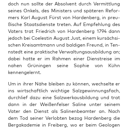
doch nun soll­te der Absol­vent durch Ver­mitt­lung
sei­nes Onkels, des Minis­ters und spä­te­ren Refor­
mers Karl August Fürst von Har­den­berg, in preu­
ßi­sche Staats­diens­te tre­ten. Auf Emp­feh­lung des
Vaters trat Fried­rich von Har­den­berg 1794 dann
jedoch bei Coeles­tin August Just, einem kur­säch­si­
schen Kreis­amt­mann und bal­di­gen Freund, in Ten­
n­stedt eine prak­ti­sche Ver­wal­tungs­aus­bil­dung an;
dabei hat­te er im Rah­men einer Dienst­rei­se im
nahen Grü­nin­gen sei­ne ­Sophie von Kühn
kennengelernt.
Um in ihrer Nähe blei­ben zu kön­nen, wech­sel­te er
ins wirt­schaft­lich wich­ti­ge Salz­ge­win­nungs­fach,
durch­lief dazu eine Salz­werk­aus­bil­dung und trat
dann in der Wei­ßen­fel­ser Sali­ne unter sei­nem
Vater den Dienst als Sali­nen­be­am­ter an. Nach
dem Tod sei­ner Ver­lob­ten bezog Har­den­berg die
Berg­aka­de­mie in Frei­berg, wo er beim Geo­lo­gen