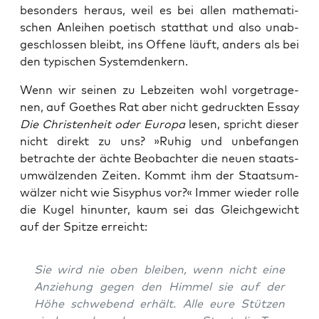
beson­ders her­aus, weil es bei allen mathe­ma­ti­
schen Anlei­hen poe­tisch statt­hat und also unab­
ge­schlos­sen bleibt, ins Offe­ne läuft, anders als bei
den typi­schen Systemdenkern.
Wenn wir sei­nen zu Leb­zei­ten wohl vor­ge­tra­ge­
nen, auf Goe­thes Rat aber nicht gedruck­ten Essay
Die Chris­ten­heit oder Euro­pa
lesen, spricht die­ser
nicht direkt zu uns? »Ruhig und unbe­fan­gen
betrach­te der äch­te Beob­ach­ter die neu­en staats­
um­wäl­zen­den Zei­ten. Kommt ihm der Staats­um­
wäl­zer nicht wie Sisy­phus vor?« Immer wie­der rol­le
die Kugel hin­un­ter, kaum sei das Gleich­ge­wicht
auf der Spit­ze erreicht:
Sie wird nie oben blei­ben, wenn nicht eine
Anzie­hung gegen den Him­mel sie auf der
Höhe schwe­bend erhält. Alle eure Stüt­zen