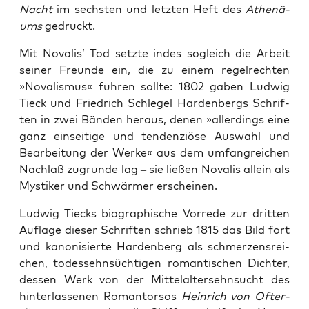
Nacht
im sechs­ten und letz­ten Heft des
Athe­nä­
ums
gedruckt.
Mit Nova­lis’ Tod setz­te indes sogleich die Arbeit
sei­ner Freun­de ein, die zu einem regel­rech­ten
»Nova­lis­mus« füh­ren soll­te: 1802 gaben Lud­wig
Tieck und Fried­rich Schle­gel Har­den­bergs Schrif­
ten in zwei Bän­den her­aus, denen »aller­dings eine
ganz ein­sei­ti­ge und ten­den­ziö­se Aus­wahl und
Bear­bei­tung der Wer­ke« aus dem umfang­rei­chen
Nach­laß zugrun­de lag – sie lie­ßen Nova­lis allein als
Mys­ti­ker und Schwär­mer erscheinen.
Lud­wig Tiecks bio­gra­phi­sche Vor­re­de zur drit­ten
Auf­la­ge die­ser Schrif­ten schrieb 1815 das Bild fort
und kano­ni­sier­te Har­den­berg als schmer­zens­rei­
chen, todes­sehn­süch­ti­gen roman­ti­schen Dich­ter,
des­sen Werk von der Mit­tel­al­ter­sehn­sucht des
hin­ter­las­se­nen Roman­tor­sos
Hein­rich von Ofter­