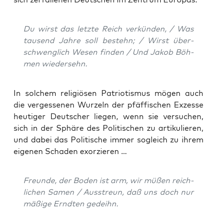
Du wirst das letz­te Reich ver­kün­den, / Was
tau­send Jah­re soll bestehn; / Wirst über­
schweng­lich Wesen fin­den / Und ­
Jakob Böh­
men
wiedersehn.
In sol­chem reli­giö­sen Patrio­tis­mus mögen auch
die ver­ges­se­nen Wur­zeln der pfäf­fi­schen Exzes­se
heu­ti­ger Deut­scher lie­gen, wenn sie ver­su­chen,
sich in der Sphä­re des Poli­ti­schen zu arti­ku­lie­ren,
und dabei das Poli­ti­sche immer sogleich zu ihrem
eige­nen Scha­den exorzieren …
Freun­de, der Boden ist arm, wir müßen reich­
li­chen Samen / Aus­streun, daß uns doch nur
mäßi­ge Ernd­ten gedeihn.