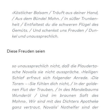
›Köst­li­cher Bal­sam / Träuft aus dei­ner Hand,
/ Aus dem Bün­del Mohn. / In süßer Trun­ken­
heit / Ent­fal­test du die schwe­ren Flü­gel des
Gemüts. / Und schenkst uns Freu­den / Dun­
kel und unaussprechlich.
Die­se Freu­den seien
so unaus­sprech­lich nicht, daß die Plau­der­ta­
sche Nova­lis sie nicht aus­sprä­che. ›Hei­li­ger‹
Schlaf erfreut sich fol­gen­der Anre­de. ›Die
Toren‹ – ›Sie füh­len dich nicht, / In der gol­de­
nen Flut der Trau­ben, / In des Man­del­baums
Wund­er­öl / Und im brau­nen Saft des
Mohns‹. Wir sind mit des Dich­ters Apo­the­ke
ganz ver­traut. Nova­lis’ Not­hel­fer sind der