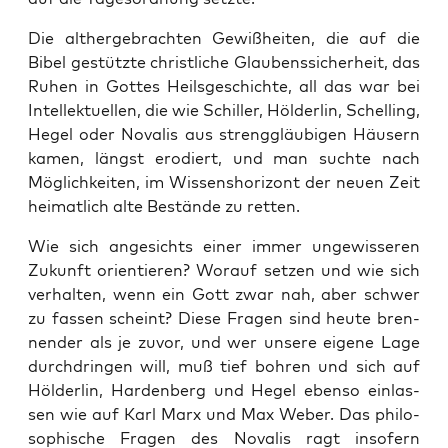
Die alt­her­ge­brach­ten Gewiß­hei­ten, die auf die
Bibel gestütz­te christ­li­che Glau­bens­si­cher­heit, das
Ruhen in Got­tes Heils­ge­schich­te, all das war bei
Intel­lek­tu­el­len, die wie Schil­ler, Höl­der­lin, Schel­ling,
Hegel oder Nova­lis aus streng­gläu­bi­gen Häu­sern
kamen, längst ero­diert, und man such­te nach
Mög­lich­kei­ten, im Wis­sens­ho­ri­zont der neu­en Zeit
hei­mat­lich alte Bestän­de zu retten.
Wie sich ange­sichts einer immer unge­wis­se­ren
Zukunft ori­en­tie­ren? Wor­auf set­zen und wie sich
ver­hal­ten, wenn ein Gott zwar nah, aber schwer
zu fas­sen scheint? Die­se Fra­gen sind heu­te bren­
nen­der als je zuvor, und wer unse­re eige­ne Lage
durch­drin­gen will, muß tief boh­ren und sich auf
Höl­der­lin, Har­den­berg und Hegel eben­so ein­las­
sen wie auf Karl Marx und Max Weber. Das phi­lo­
so­phi­sche Fra­gen des Nova­lis ragt inso­fern