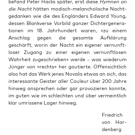
befand Peter Hacks spä­ter, erst die­se
Hym­nen an
die Nacht
hät­ten modisch-melan­cho­li­sche Nacht­
ge­dan­ken wie die des Eng­län­ders Edward Young,
des­sen Blank­ver­se Vor­bild gan­zer Dich­ter­ge­ne­ra­
tio­nen im 18. Jahr­hun­dert waren, »zu einem
Anschlag gegen die gesam­te Auf­klä­rung
geschärft, wor­in der Nacht ein eige­ner ver­nunft­
lo­ser Zugang zu einer eige­nen ver­nunft­lo­sen
Wahr­heit zuge­schrie­ben« wer­de – was wie­der­um
Jün­ger von »rechts« her gou­tier­te. Offen­sicht­lich
also hat das Werk jenes Nova­lis etwas an sich, das
inter­es­san­te Geis­ter aller Cou­leur über 200 Jah­re
hin­weg anspre­chen oder gar pro­vo­zie­ren konn­te,
im guten wie im schlech­ten und über ver­meint­lich
klar umris­se­ne Lager hinweg.
Fried­rich
von Har­
den­berg