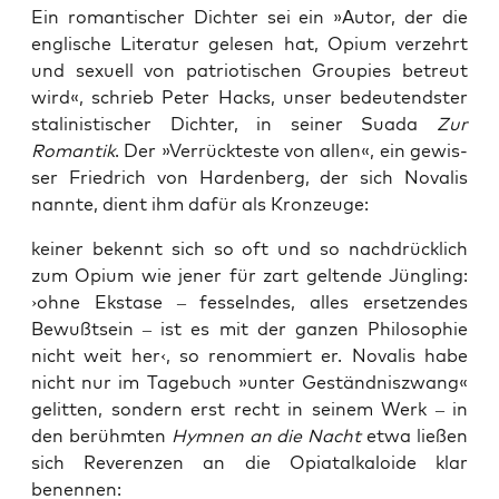
Ein roman­ti­scher Dich­ter sei ein »Autor, der die
eng­li­sche Lite­ra­tur gele­sen hat, Opi­um ver­zehrt
und sexu­ell von patrio­ti­schen Grou­pies betreut
wird«, schrieb Peter Hacks, unser bedeu­tends­ter
sta­li­nis­ti­scher Dich­ter, in sei­ner Sua­da
Zur
Roman­tik
. Der »Ver­rück­tes­te von allen«, ein gewis­
ser Fried­rich von Har­den­berg, der sich Nova­lis
nann­te, dient ihm dafür als Kronzeuge:
kei­ner bekennt sich so oft und so nach­drück­lich
zum Opi­um wie jener für zart gel­ten­de Jüng­ling:
›ohne Eksta­se – fes­seln­des, alles erset­zen­des
Bewußt­sein – ist es mit der gan­zen Phi­lo­so­phie
nicht weit her‹, so renom­miert er. Nova­lis habe
nicht nur im Tage­buch »unter Geständ­nis­zwang«
gelit­ten, son­dern erst recht in sei­nem Werk – in
den berühm­ten
Hym­nen an die Nacht
etwa lie­ßen
sich Reve­ren­zen an die Opi­atal­ka­lo­ide klar
benennen: