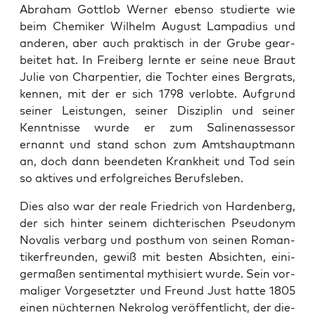
Abra­ham Gott­lob Wer­ner eben­so stu­dier­te wie
beim Che­mi­ker Wil­helm August Lam­pa­di­us und
ande­ren, aber auch prak­tisch in der Gru­be gear­
bei­tet hat. In Frei­berg lern­te er sei­ne neue Braut
Julie von ­Char­pen­tier, die Toch­ter eines Berg­rats,
ken­nen, mit der er sich 1798 ver­lob­te. Auf­grund
sei­ner Leis­tun­gen, sei­ner Dis­zi­plin und sei­ner
Kennt­nis­se wur­de er zum Sali­nen­as­ses­sor
ernannt und stand schon zum Amts­haupt­mann
an, doch dann been­de­ten Krank­heit und Tod sein
so akti­ves und erfolg­rei­ches Berufsleben.
Dies also war der rea­le Fried­rich von Har­den­berg,
der sich hin­ter sei­nem dich­te­ri­schen Pseud­onym
Nova­lis ver­barg und post­hum von sei­nen Roman­
ti­ker­freun­den, gewiß mit bes­ten Absich­ten, eini­
ger­ma­ßen sen­ti­men­tal mythi­siert wur­de. Sein vor­
ma­li­ger Vor­ge­setz­ter und Freund Just hat­te 1805
einen nüch­ter­nen Nekro­log ver­öf­fent­licht, der die­