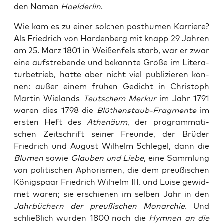
den Namen
Hoel­der­lin
.
Wie kam es zu einer sol­chen post­hu­men Kar­rie­re?
Als Fried­rich von Har­den­berg mit knapp 29 Jah­ren
am 25. März 1801 in Wei­ßen­fels starb, war er zwar
eine auf­stre­ben­de und bekann­te Grö­ße im Lite­ra­
tur­be­trieb, hat­te aber nicht viel publi­zie­ren kön­
nen: außer einem frü­hen Gedicht in Chris­toph
Mar­tin Wie­lands
Teut­schem Mer­kur
im Jahr 1791
waren dies 1798 die
Blüt­hen­staub-Frag­men­te
im
ers­ten Heft des
Athe­nä­um
, der pro­gram­ma­ti­
schen Zeit­schrift sei­ner Freun­de, der Brü­der
Fried­rich und August Wil­helm Schle­gel, dann die
Blu­men
sowie
Glau­ben und Lie­be
, eine Samm­lung
von poli­ti­schen Apho­ris­men, die dem preu­ßi­schen
Königs­paar Fried­rich Wil­helm III. und Lui­se gewid­
met waren; sie erschie­nen im sel­ben Jahr in den
Jahr­bü­chern der preu­ßi­schen Mon­ar­chie
. Und
schließ­lich wur­den 1800 noch die
Hym­nen an die