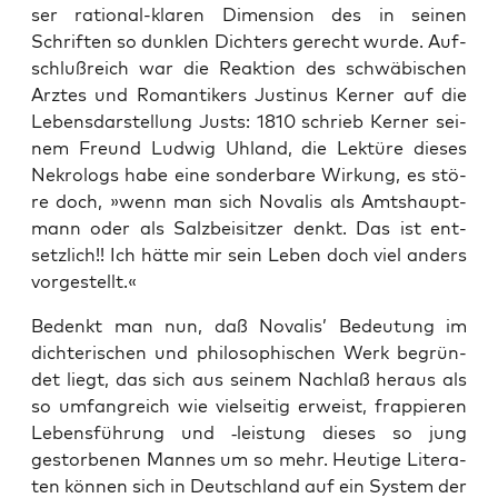
ser ratio­nal-kla­ren Dimen­si­on des in sei­nen
Schrif­ten so dunk­len Dich­ters gerecht wur­de. Auf­
schluß­reich war die Reak­ti­on des schwä­bi­schen
Arz­tes und Roman­ti­kers Jus­ti­nus Ker­ner auf die
Lebens­dar­stel­lung Jus­ts: 1810 schrieb Ker­ner sei­
nem Freund Lud­wig Uhland, die Lek­tü­re die­ses
Nekro­logs habe eine son­der­ba­re Wir­kung, es stö­
re doch, »wenn man sich Nova­lis als Amts­haupt­
mann oder als Salz­bei­sit­zer denkt. Das ist ent­
setz­lich!! Ich hät­te mir sein Leben doch viel anders
vorgestellt.«
Bedenkt man nun, daß Nova­lis’ Bedeu­tung im
dich­te­ri­schen und phi­lo­so­phi­schen Werk begrün­
det liegt, das sich aus sei­nem Nach­laß her­aus als
so umfang­reich wie viel­sei­tig erweist, frap­pie­ren
Lebens­füh­rung und ‑leis­tung die­ses so jung
gestor­be­nen Man­nes um so mehr. Heu­ti­ge Lite­ra­
ten kön­nen sich in Deutsch­land auf ein Sys­tem der