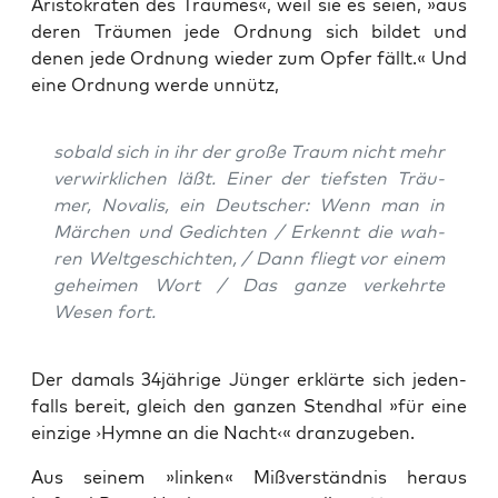
Aris­to­kra­ten des Trau­mes«, weil sie es sei­en, »aus
deren Träu­men jede Ord­nung sich bil­det und
denen jede Ord­nung wie­der zum Opfer fällt.« Und
eine Ord­nung wer­de unnütz,
sobald sich in ihr der gro­ße Traum nicht mehr
ver­wirk­li­chen läßt. Einer der tiefs­ten Träu­
mer, Nova­lis, ein Deut­scher: Wenn man in
Mär­chen und Gedich­ten / Erkennt die wah­
ren Welt­ge­schich­ten, / Dann fliegt vor
einem
gehei­men Wort / Das gan­ze ver­kehr­te
Wesen fort.
Der damals 34jährige Jün­ger erklär­te sich jeden­
falls bereit, gleich den gan­zen Stendhal »für eine
ein­zi­ge ›Hym­ne an die Nacht‹« dranzugeben.
Aus sei­nem »lin­ken« Miß­ver­ständ­nis her­aus