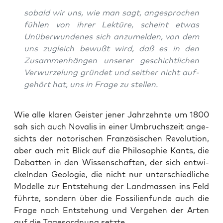
sobald wir uns, wie man sagt, ange­spro­chen
füh­len von ihrer Lek­tü­re, scheint etwas
Unüber­wun­de­nes sich anzu­mel­den, von dem
uns zugleich bewußt wird, daß es in den
Zusam­men­hän­gen unse­rer geschicht­li­chen
Ver­wur­ze­lung grün­det und seit­her nicht auf­
ge­hört hat, uns in Fra­ge zu stellen.
Wie alle kla­ren Geis­ter jener Jahr­zehn­te um 1800
sah sich auch Nova­lis in einer Umbruchs­zeit ange­
sichts der noto­ri­schen Fran­zö­si­schen Revo­lu­ti­on,
aber auch mit Blick auf die Phi­lo­so­phie Kants, die
Debat­ten in den Wis­sen­schaf­ten, der sich ent­wi­
ckeln­den Geo­lo­gie, die nicht nur unter­schied­li­che
Model­le zur Ent­ste­hung der Land­mas­sen ins Feld
führ­te, son­dern über die Fos­si­li­en­fun­de auch die
Fra­ge nach Ent­ste­hung und Ver­ge­hen der Arten
auf die Tages­ord­nung setzte.