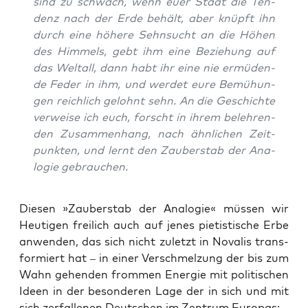
sind zu schwach, wenn euer Staat die Ten­
denz nach der Erde behält, aber knüpft ihn
durch eine höhe­re Sehn­sucht an die Höhen
des Him­mels, gebt ihm eine Bezie­hung auf
das Welt­all, dann habt ihr eine nie ermü­den­
de Feder in ihm, und wer­det eure Bemü­hun­
gen reich­lich gelohnt sehn. An die Geschich­te
ver­wei­se ich euch, forscht in ihrem beleh­ren­
den Zusam­men­hang, nach ähn­li­chen Zeit­
punk­ten, und lernt den Zau­ber­stab der Ana­
lo­gie gebrauchen.
Die­sen »Zau­ber­stab der Ana­lo­gie« müs­sen wir
Heu­ti­gen frei­lich auch auf jenes pie­tis­ti­sche Erbe
anwen­den, das sich nicht zuletzt in Nova­lis trans­
for­miert hat – in einer Ver­schmel­zung der bis zum
Wahn gehen­den from­men Ener­gie mit poli­ti­schen
Ideen in der beson­de­ren Lage der in sich und mit
sich zer­fal­le­nen Deut­schen im Zen­trum Europas: