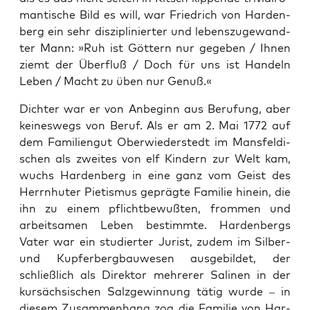
man­ti­sche Bild es will, war Fried­rich von Har­den­
berg ein sehr dis­zi­pli­nier­ter und lebens­zu­ge­wand­
ter Mann: »Ruh ist Göt­tern nur gege­ben / ­Ihnen
ziemt der Über­fluß / Doch für uns ist Han­deln
Leben / Macht zu üben nur Genuß.«
Dich­ter war er von Anbe­ginn aus Beru­fung, aber
kei­nes­wegs von Beruf. Als er am 2. Mai 1772 auf
dem Fami­li­en­gut Ober­wie­der­stedt im Mans­fel­di­
schen als zwei­tes von elf Kin­dern zur Welt kam,
wuchs Har­den­berg in eine ganz vom Geist des
Herrn­hu­ter Pie­tis­mus gepräg­te Fami­lie hin­ein, die
ihn zu einem pflicht­be­wuß­ten, from­men und
arbeit­sa­men Leben bestimm­te. Har­den­bergs
Vater war ein stu­dier­ter Jurist, zudem im Sil­ber-
und Kup­fer­berg­bau­we­sen aus­ge­bil­det, der
schließ­lich als Direk­tor meh­re­rer Sali­nen in der
kur­säch­si­schen Salz­ge­win­nung tätig wur­de – in
die­sem Zusam­men­hang zog die Fami­lie von Har­