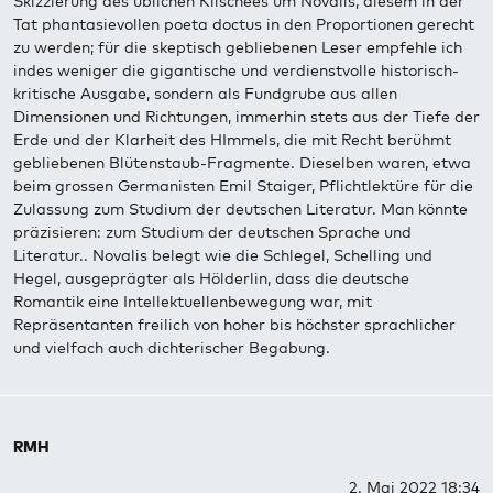
Skizzierung des üblichen Klischees um Novalis, diesem in der
Tat phantasievollen poeta doctus in den Proportionen gerecht
zu werden; für die skeptisch gebliebenen Leser empfehle ich
indes weniger die gigantische und verdienstvolle historisch-
kritische Ausgabe, sondern als Fundgrube aus allen
Dimensionen und Richtungen, immerhin stets aus der Tiefe der
Erde und der Klarheit des HImmels, die mit Recht berühmt
gebliebenen Blütenstaub-Fragmente. Dieselben waren, etwa
beim grossen Germanisten Emil Staiger, Pflichtlektüre für die
Zulassung zum Studium der deutschen Literatur. Man könnte
präzisieren: zum Studium der deutschen Sprache und
Literatur.. Novalis belegt wie die Schlegel, Schelling und
Hegel, ausgeprägter als Hölderlin, dass die deutsche
Romantik eine Intellektuellenbewegung war, mit
Repräsentanten freilich von hoher bis höchster sprachlicher
und vielfach auch dichterischer Begabung.
RMH
2. Mai 2022 18:34