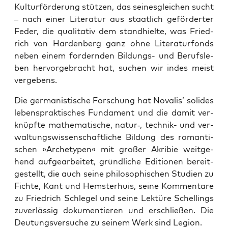
Kul­tur­för­de­rung stüt­zen, das sei­nes­glei­chen sucht
– nach einer Lite­ra­tur aus staat­lich geför­der­ter
Feder, die qua­li­ta­tiv dem stand­hiel­te, was Fried­
rich von Har­den­berg ganz ohne Lite­ra­tur­fonds
neben einem for­dern­den Bil­dungs- und Berufs­le­
ben her­vor­ge­bracht hat, suchen wir indes meist
vergebens.
Die ger­ma­nis­ti­sche For­schung hat Nova­lis’ soli­des
lebens­prak­ti­sches Fun­da­ment und die damit ver­
knüpf­te mathe­ma­ti­sche, natur‑, tech­nik- und ver­
wal­tungs­wis­sen­schaft­li­che Bil­dung des roman­ti­
schen »Arche­ty­pen« mit gro­ßer Akri­bie weit­ge­
hend auf­ge­ar­bei­tet, gründ­li­che Edi­tio­nen bereit­
ge­stellt, die auch sei­ne phi­lo­so­phi­schen Stu­di­en zu
Fich­te, Kant und Hems­ter­huis, sei­ne Kom­men­ta­re
zu Fried­rich Schle­gel und sei­ne Lek­tü­re Schel­lings
zuver­läs­sig doku­men­tie­ren und erschlie­ßen. Die
Deu­tungs­ver­su­che zu sei­nem Werk sind Legion.