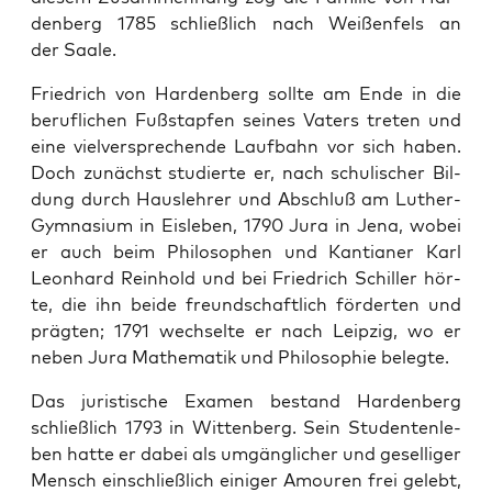
den­berg 1785 schließ­lich nach Wei­ßen­fels an
der Saale.
Fried­rich von Har­den­berg soll­te am Ende in die
beruf­li­chen Fuß­stap­fen sei­nes Vaters tre­ten und
eine viel­ver­spre­chen­de Lauf­bahn vor sich haben.
Doch zunächst stu­dier­te er, nach schu­li­scher Bil­
dung durch Haus­leh­rer und Abschluß am Luther-
Gym­na­si­um in Eis­le­ben, 1790 Jura in Jena, wobei
er auch beim Phi­lo­so­phen und Kan­ti­a­ner Karl
Leon­hard Rein­hold und bei Fried­rich Schil­ler hör­
te, die ihn bei­de freund­schaft­lich för­der­ten und
präg­ten; 1791 wech­sel­te er nach Leip­zig, wo er
neben Jura Mathe­ma­tik und Phi­lo­so­phie belegte.
Das juris­ti­sche Examen bestand Har­den­berg
schließ­lich 1793 in Wit­ten­berg. Sein Stu­den­ten­le­
ben hat­te er dabei als umgäng­li­cher und gesel­li­ger
Mensch ein­schließ­lich eini­ger Amou­ren frei gelebt,