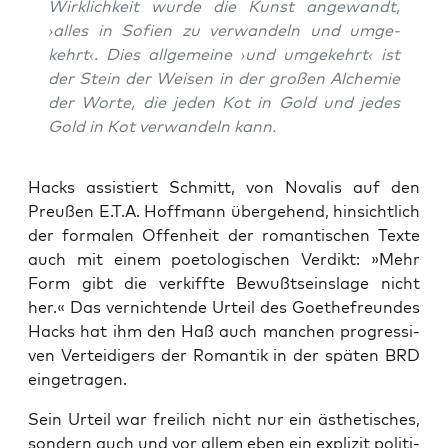
Wirk­lich­keit wur­de die Kunst ange­wandt,
›alles in Sofi­en zu ver­wan­deln und umge­
kehrt‹. Dies all­ge­mei­ne ›und umge­kehrt‹ ist
der Stein der Wei­sen in der gro­ßen Alche­mie
der Wor­te, die jeden Kot in Gold und jedes
Gold in Kot ver­wan­deln kann.
Hacks assis­tiert Schmitt, von Nova­lis auf den
Preu­ßen E.T.A. Hoff­mann über­ge­hend, hin­sicht­lich
der for­ma­len Offen­heit der roman­ti­schen Tex­te
auch mit einem poe­to­lo­gi­schen Ver­dikt: »Mehr
Form gibt die ver­kiff­te Bewußt­seins­la­ge nicht
her.« Das ver­nich­ten­de Urteil des Goe­the­freun­des
Hacks hat ihm den Haß auch man­chen pro­gres­si­
ven Ver­tei­di­gers der Roman­tik in der spä­ten BRD
eingetragen.
Sein Urteil war frei­lich nicht nur ein ästhe­ti­sches,
son­dern auch und vor allem eben ein expli­zit poli­ti­