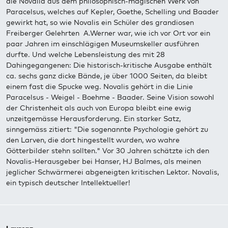
die Novalia aus dem philosophisch-magischen Werk von
Paracelsus, welches auf Kepler, Goethe, Schelling und Baader
gewirkt hat, so wie Novalis ein Schüler des grandiosen
Freiberger Gelehrten A.Werner war, wie ich vor Ort vor ein
paar Jahren im einschlägigen Museumskeller ausführen
durfte. Und welche Lebensleistung des mit 28
Dahingegangenen: Die historisch-kritische Ausgabe enthält
ca. sechs ganz dicke Bände, je über 1000 Seiten, da bleibt
einem fast die Spucke weg. Novalis gehört in die Linie
Paracelsus - Weigel - Boehme - Baader. Seine Vision sowohl
der Christenheit als auch von Europa bleibt eine ewig
unzeitgemässe Herausforderung. Ein starker Satz,
sinngemäss zitiert: "Die sogenannte Psychologie gehört zu
den Larven, die dort hingestellt wurden, wo wahre
Götterbilder stehn sollten." Vor 30 Jahren schätzte ich den
Novalis-Herausgeber bei Hanser, HJ Balmes, als meinen
jeglicher Schwärmerei abgeneigten kritischen Lektor. Novalis,
ein typisch deutscher Intellektueller!