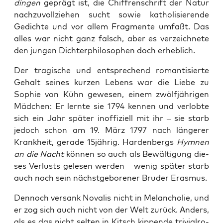
din­gen
geprägt ist, die Chif­fren­schrift der Natur
nach­zu­voll­zie­hen sucht sowie katho­li­sie­ren­de
Gedich­te und vor allem Frag­men­te umfaßt. Das
alles war nicht ganz falsch, aber es ver­zeich­ne­te
den jun­gen Dich­ter­phi­lo­so­phen doch erheblich.
Der tra­gi­sche und ent­spre­chend roman­ti­sier­te
Gehalt sei­nes kur­zen Lebens war die Lie­be zu
Sophie von Kühn gewe­sen, einem zwölf­jäh­ri­gen
Mäd­chen: Er lern­te sie 1794 ken­nen und ver­lob­te
sich ein Jahr spä­ter inof­fi­zi­ell mit ihr – sie starb
jedoch schon am 19. März 1797 nach län­ge­rer
Krank­heit, gera­de 15jährig. Har­den­bergs
Hym­nen
an die Nacht
kön­nen so auch als Bewäl­ti­gung die­
ses Ver­lusts gele­sen wer­den – wenig spä­ter starb
auch noch sein nächst­ge­bo­re­ner Bru­der Erasmus.
Den­noch ver­sank ­Nova­lis nicht in Melan­cho­lie, und
er zog sich auch nicht von der Welt zurück. Anders,
als es das nicht sel­ten in Kitsch kip­pen­de tri­vi­al­ro­