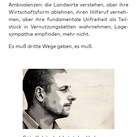
Ambi­va­len­zen: die Land­wir­te ver­ste­hen, aber ihre
Wirt­schafts­form ableh­nen, ihren Hil­fe­ruf ver­neh­
men, aber ihre fun­da­men­ta­le Unfrei­heit als Teil­
stück in Ver­nut­zungs­ket­ten wahr­neh­men, Lage­
sym­pa­thie emp­fin­den, mehr nicht.
Es muß drit­te Wege geben, es muß.