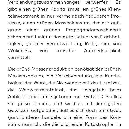
Ver­blen­dungs­zu­sam­men­han­ges ver­wer­fen: Es
gibt einen grü­nen Kapi­ta­lis­mus, ein grü­nes Kli­en­
tel­in­vest­ment in nur ver­meint­lich »sau­be­re« Pro­
zes­se, einen grü­nen Mas­sen­kon­sum, der nur auf­
grund einer grü­nen Pro­pa­gan­da­ma­schi­ne­rie
schon beim Ein­kauf das gute Gefühl von Nach­hal­
tig­keit, glo­ba­ler Ver­ant­wor­tung, Rei­fe, eben von
Woke­ness, von kri­ti­scher Auf­merk­sam­keit
vermittelt.
Die grü­ne Mas­sen­pro­duk­ti­on benö­tigt den grü­nen
Mas­sen­kon­sum, die Ver­schwen­dung, die Kurz­le­
big­keit der Ware, die Not­wen­dig­keit des Ersat­zes,
die Weg­werf­men­ta­li­tät, das Pein­ge­fühl beim
Anblick in die Jah­re gekom­me­ner Güter. Dies alles
soll ja so blei­ben, bloß wird es mit dem guten
Gewis­sen auf­ge­la­den, daß es sich doch um etwas
ganz ande­res han­de­le, um eine Form des Kon­
sums näm­lich, die die dro­hen­de Kata­stro­phe im