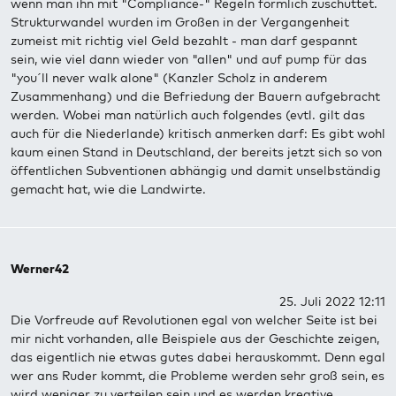
wenn man ihn mit "Compliance-" Regeln förmlich zuschüttet.
Strukturwandel wurden im Großen in der Vergangenheit
zumeist mit richtig viel Geld bezahlt - man darf gespannt
sein, wie viel dann wieder von "allen" und auf pump für das
"you´ll never walk alone" (Kanzler Scholz in anderem
Zusammenhang) und die Befriedung der Bauern aufgebracht
werden. Wobei man natürlich auch folgendes (evtl. gilt das
auch für die Niederlande) kritisch anmerken darf: Es gibt wohl
kaum einen Stand in Deutschland, der bereits jetzt sich so von
öffentlichen Subventionen abhängig und damit unselbständig
gemacht hat, wie die Landwirte.
Werner42
25. Juli 2022 12:11
Die Vorfreude auf Revolutionen egal von welcher Seite ist bei
mir nicht vorhanden, alle Beispiele aus der Geschichte zeigen,
das eigentlich nie etwas gutes dabei herauskommt. Denn egal
wer ans Ruder kommt, die Probleme werden sehr groß sein, es
wird weniger zu verteilen sein und es werden kreative