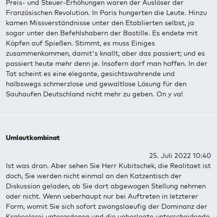
Preis- und Steuer-Erhöhungen waren der Auslöser der
Französischen Revolution. In Paris hungerten die Leute. Hinzu
kamen Missverständnisse unter den Etablierten selbst, ja
sogar unter den Befehlshabern der Bastille. Es endete mit
Köpfen auf Spießen. Stimmt, es muss Einiges
zusammenkommen, damit's knallt, aber das passiert; und es
passiert heute mehr denn je. Insofern darf man hoffen. In der
Tat scheint es eine elegante, gesichtswahrende und
halbswegs schmerzlose und gewaltlose Lösung für den
Sauhaufen Deutschland nicht mehr zu geben. On y va!
Umlautkombinat
25. Juli 2022 10:40
Ist was dran. Aber sehen Sie Herr Kubitschek, die Realitaet ist
doch, Sie werden nicht einmal an den Katzentisch der
Diskussion geladen, ob Sie dort abgewogen Stellung nehmen
oder nicht. Wenn ueberhaupt nur bei Auftreten in letzterer
Form, womit Sie sich sofort zwangslaeufig der Dominanz der
Krakeelerei unterordenen und die ueberlegte unterscheidende