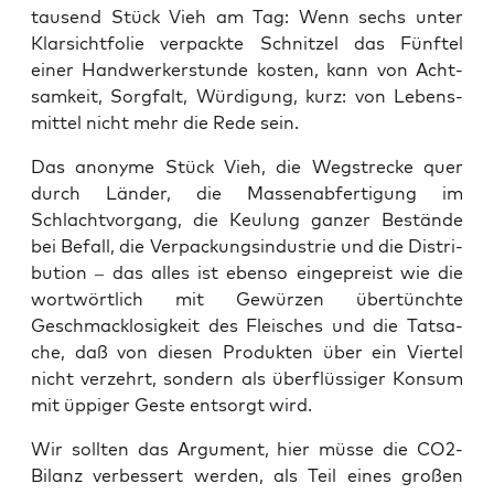
tau­send Stück Vieh am Tag: Wenn sechs unter
Klar­sicht­fo­lie ver­pack­te Schnit­zel das Fünf­tel
einer Hand­wer­ker­stun­de kos­ten, kann von Acht­
sam­keit, Sorg­falt, Wür­di­gung, kurz: von Lebens­
mit­tel nicht mehr die Rede sein.
Das anony­me Stück Vieh, die Weg­stre­cke quer
durch Län­der, die Mas­sen­ab­fer­ti­gung im
Schlacht­vor­gang, die Keu­lung gan­zer Bestän­de
bei Befall, die Ver­pa­ckungs­in­dus­trie und die Dis­tri­
bu­ti­on – das alles ist eben­so ein­ge­preist wie die
wort­wört­lich mit Gewür­zen über­tünch­te
Geschmack­lo­sig­keit des Flei­sches und die Tat­sa­
che, daß von die­sen Pro­duk­ten über ein Vier­tel
nicht ver­zehrt, son­dern als über­flüs­si­ger Kon­sum
mit üppi­ger Ges­te ent­sorgt wird.
Wir soll­ten das Argu­ment, hier müs­se die CO2-
Bilanz ver­bes­sert wer­den, als Teil eines gro­ßen