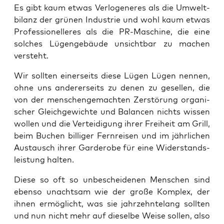
Es gibt kaum etwas Ver­lo­ge­ne­res als die Umwelt­
bi­lanz der grü­nen Indus­trie und wohl kaum etwas
Pro­fes­sio­nel­le­res als die PR-Maschi­ne, die eine
sol­ches Lügen­ge­bäu­de unsicht­bar zu machen
versteht.
Wir soll­ten einer­seits die­se Lügen Lügen nen­nen,
ohne uns ande­rer­seits zu denen zu gesel­len, die
von der men­schen­ge­mach­ten Zer­stö­rung orga­ni­
scher Gleich­ge­wich­te und Balan­cen nichts wis­sen
wol­len und die Ver­tei­di­gung ihrer Frei­heit am Grill,
beim Buchen bil­li­ger Fern­rei­sen und im jähr­li­chen
Aus­tausch ihrer Gar­de­ro­be für eine Wider­stands­
leis­tung halten.
Die­se so oft so unbe­schei­de­nen Men­schen sind
eben­so unacht­sam wie der gro­ße Kom­plex, der
ihnen ermög­licht, was sie jahr­zehn­te­lang soll­ten
und nun nicht mehr auf die­sel­be Wei­se sol­len, also