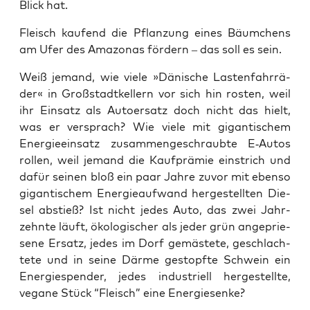
Blick hat.
Fleisch kau­fend die Pflan­zung eines Bäum­chens
am Ufer des Ama­zo­nas för­dern – das soll es sein.
Weiß jemand, wie vie­le »Däni­sche Las­ten­fahr­rä­
der« in Groß­stadt­kel­lern vor sich hin ros­ten, weil
ihr Ein­satz als Auto­er­satz doch nicht das hielt,
was er ver­sprach? Wie vie­le mit gigan­ti­schem
Ener­gie­ein­satz zusam­men­ge­schraub­te E‑Autos
rol­len, weil jemand die Kauf­prä­mie ein­strich und
dafür sei­nen bloß ein paar Jah­re zuvor mit eben­so
gigan­ti­schem Ener­gie­auf­wand her­ge­stell­ten Die­
sel abstieß? Ist nicht jedes Auto, das zwei Jahr­
zehn­te läuft, öko­lo­gi­scher als jeder grün ange­prie­
se­ne Ersatz, jedes im Dorf gemäs­te­te, geschlach­
te­te und in sei­ne Där­me gestopf­te Schwein ein
Ener­gie­spen­der, jedes indus­tri­ell her­ge­stell­te,
vega­ne Stück “Fleisch” eine Energiesenke?