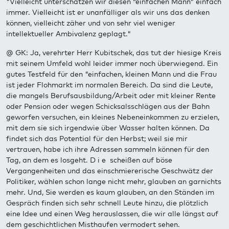
"Vielleicht unterschätzen wir diesen “einfachen Mann” einfach
immer. Vielleicht ist er unanfälliger als wir uns das denken
können, vielleicht zäher und von sehr viel weniger
intellektueller Ambivalenz geplagt."
@ GK: Ja, verehrter Herr Kubitschek, das tut der hiesige Kreis
mit seinem Umfeld wohl leider immer noch überwiegend. Ein
gutes Testfeld für den "einfachen, kleinen Mann und die Frau
ist jeder Flohmarkt im normalen Bereich. Da sind die Leute,
die mangels Berufsausbildung/Arbeit oder mit kleiner Rente
oder Pension oder wegen Schicksalsschlägen aus der Bahn
geworfen versuchen, ein kleines Nebeneinkommen zu erzielen,
mit dem sie sich irgendwie über Wasser halten können. Da
findet sich das Potential für den Herbst; weil sie mir
vertrauen, habe ich ihre Adressen sammeln können für den
Tag, an dem es losgeht. D i e scheißen auf böse
Vergangenheiten und das einschmiererische Geschwätz der
Politiker, wählen schon lange nicht mehr, glauben an garnichts
mehr. Und, Sie werden es kaum glauben, an den Ständen im
Gespräch finden sich sehr schnell Leute hinzu, die plötzlich
eine Idee und einen Weg herauslassen, die wir alle längst auf
dem geschichtlichen Misthaufen vermodert sehen.