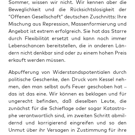
Som­mer, wis­sen wir nicht. Wir ken­nen aber die
Beweg­lich­keit und die Rück­sichts­lo­sig­keit der
“Offe­nen Gesell­schaft” deut­schen Zuschnitts: Ihre
Mischung aus Repres­si­on, Mas­sen­for­mie­rung und
Ange­bot ist extrem erfolg­reich. Sie hat das Star­re
durch Fle­xi­bi­li­tät ersetzt und kann noch immer
Lebens­chan­cen bereit­stel­len, die in ande­ren Län­
dern nicht denk­bar sind oder zu einem hohen Preis
erkauft wer­den müssen.
Abpuf­fe­rung von Wider­stands­po­ten­tia­len durch
poli­ti­sche Geschen­ke, den Druck vom Kes­sel neh­
men, den man selbst aufs Feu­er gescho­ben hat –
das ist das eine. Wir kön­nen es bekla­gen und für
unge­recht befin­den, daß die­sel­ben Leu­te, die
zunächst für die Schief­la­ge oder sogar Kata­stro­
phe ver­ant­wort­lich sind, im zwei­ten Schritt abmil­
dernd und kor­ri­gie­rend ein­grei­fen und so den
Unmut über ihr Ver­sa­gen in Zustim­mung für ihre