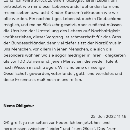
Land. Ich kehre zurück zu einem ökologischeren Leben, bin
entrüstet wie mir dieser Lebenswandel abhanden kam und
meine sieben bzw. acht Kinder Konsumfreßraupen wie wir
alle wurden. Ein nachhaltiges Leben ist auch in Deutschland
möglich, und meine Rückkehr gesetzt, aber zunächst müssen
die Unruhen der Umstellung des Lebens auf Nachhaltigkeit
vorüberziehen, dieser Vorgang ist schmerzhaft für das Gros
der Bundesschländer, denn viel tiefer sitzt der Narzißmus in
uns Menschen, vor allem in jenen Menschen, die sich als
besonders wähnen wo sie sogar niedriger in ihren Fähigkeiten
als vor 100 Jahren sind, jenen Menschen, die weder Talent
noch Wissen in sich tragen. Wir sind eine armselige
Gesellschaft geworden, vaterlands-, gott- und würdelos und
diese Erkenntnis muß noch in uns reifen.
Nemo Obligatur
25. Juli 2022 11:48
GK greift ja nur selten zur Feder. Ich bin jetzt hin- und
hergerissen zwischen "leider" und "zum Glück". Das "zum