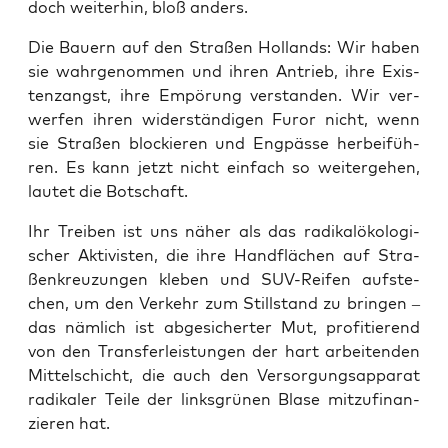
doch wei­ter­hin, bloß anders.
Die Bau­ern auf den Stra­ßen Hol­lands: Wir haben
sie wahr­ge­nom­men und ihren Antrieb, ihre Exis­
tenz­angst, ihre Empö­rung ver­stan­den. Wir ver­
wer­fen ihren wider­stän­di­gen Furor nicht, wenn
sie Stra­ßen blo­ckie­ren und Eng­päs­se her­bei­füh­
ren. Es kann jetzt nicht ein­fach so wei­ter­ge­hen,
lau­tet die Botschaft.
Ihr Trei­ben ist uns näher als das radi­ka­l­öko­lo­gi­
scher Akti­vis­ten, die ihre Hand­flä­chen auf Stra­
ßen­kreu­zun­gen kle­ben und SUV-Rei­fen auf­ste­
chen, um den Ver­kehr zum Still­stand zu brin­gen –
das näm­lich ist abge­si­cher­ter Mut, pro­fi­tie­rend
von den Trans­fer­leis­tun­gen der hart arbei­ten­den
Mit­tel­schicht, die auch den Ver­sor­gungs­ap­pa­rat
radi­ka­ler Tei­le der links­grü­nen Bla­se mit­zu­fi­nan­
zie­ren hat.