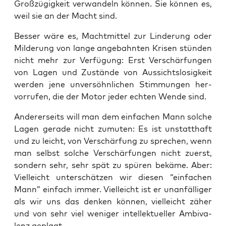
Groß­zü­gig­keit ver­wan­deln kön­nen. Sie kön­nen es,
weil sie an der Macht sind.
Bes­ser wäre es, Macht­mit­tel zur Lin­de­rung oder
Mil­de­rung von lan­ge ange­bahn­ten Kri­sen stün­den
nicht mehr zur Ver­fü­gung: Erst Ver­schär­fun­gen
von Lagen und Zustän­de von Aus­sichts­lo­sig­keit
wer­den jene unver­söhn­li­chen Stim­mun­gen her­
vor­ru­fen, die der Motor jeder ech­ten Wen­de sind.
Ande­rer­seits will man dem ein­fa­chen Mann sol­che
Lagen gera­de nicht zumu­ten: Es ist unstatt­haft
und zu leicht, von Ver­schär­fung zu spre­chen, wenn
man selbst sol­che Ver­schär­fun­gen nicht zuerst,
son­dern sehr, sehr spät zu spü­ren bekä­me. Aber:
Viel­leicht unter­schät­zen wir die­sen “ein­fa­chen
Mann” ein­fach immer. Viel­leicht ist er unan­fäl­li­ger
als wir uns das den­ken kön­nen, viel­leicht zäher
und von sehr viel weni­ger intel­lek­tu­el­ler Ambi­va­
lenz geplagt.