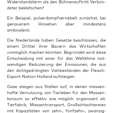
Wider­stands­lärm als den Büh­nen­auf­tritt Ver­bün­
de­ter beklatschen?
Ein Bei­spiel, pul­ver­dampf­ver­ne­belt zunächst, bei
genaue­rem Hin­se­hen aber min­des­tens
ambivalent:
Die Nie­der­lan­de haben Geset­ze beschlos­sen, die
einem Drit­tel ihrer Bau­ern das Wirt­schaf­ten
unmög­lich machen könn­ten. Begrün­det wird die­se
Ent­schei­dung mit einer für das Welt­kli­ma not­
wen­di­gen Redu­zie­rung der Emis­sio­nen, die aus
den dicht­ge­dräng­ten Vieh­be­stän­den der Fleisch-
Export-Nati­on Hol­land aufsteigen.
Gase stei­gen aus Stäl­len auf, in denen mas­sen­
haf­te Ver­nut­zung von Tier­le­ben für den Mas­sen­
kon­sum so effek­tiv wie mög­lich orga­ni­siert ist.
Tier­fa­brik, Mas­sen­trans­port, Groß­schlach­te­rei­en
mit Kapa­zi­tä­ten von zehn‑, fünfzehn‑, zwan­zig­