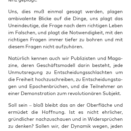
Uns, dies muß ein­mal gesagt wer­den, pla­gen
ambi­va­len­te Bli­cke auf die Din­ge, uns plagt das
Unein­deu­ti­ge, die Fra­ge nach dem rich­ti­gen Leben
im Fal­schen, und plagt die Not­wen­dig­keit, mit den
rich­ti­gen Fra­gen immer tie­fer zu boh­ren und mit
die­sem Fra­gen nicht aufzuhören.
Natür­lich ken­nen auch wir Publi­zis­ten und Maga­
zi­ne, deren Geschäfts­mo­dell dar­in besteht, jede
Unmuts­re­gung zu Ent­schei­dungs­schlach­ten um
die Frei­heit hoch­zu­schrei­ben, zu Ent­schei­dungs­ta­
gen und Epo­chen­brü­chen, und die Teil­neh­mer an
einer Demons­tra­ti­on zum revo­lu­tio­nä­ren Subjekt.
Soll sein – bloß bleibt das an der Ober­flä­che und
ermü­det die Hoff­nung. Ist es nicht ehr­li­cher,
gründ­li­cher nach­zu­schau­en und in Wider­sprü­chen
zu den­ken? Sol­len wir, der Dyna­mik wegen, jeden