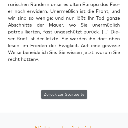
ra­ri­schen Rän­dern unse­res alten Euro­pa das Feu­
er noch erwi­dern. Uner­meß­lich ist die Front, und
wir sind so weni­ge; und nun läßt Ihr Tod gan­ze
Abschnit­te der Mau­er, wo Sie uner­müd­lich
patrouil­lier­ten, fast unge­schützt zurück. […] Die­
ser Brief ist der letz­te. Sie wer­den ihn dort oben
lesen, im Frie­den der Ewig­keit. Auf eine gewis­se
Wei­se benei­de ich Sie: Sie wis­sen jetzt, war­um Sie
recht hatten«.
Zurück zur Startseite