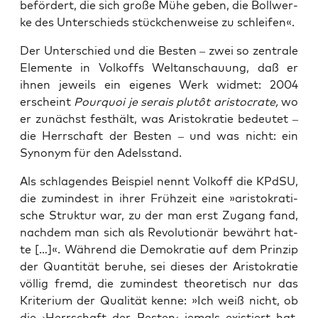
beför­dert, die sich gro­ße Mühe geben, die Boll­wer­
ke des Unter­schieds stück­chen­wei­se zu schleifen«.
Der Unter­schied und die Bes­ten – zwei so zen­tra­le
Ele­men­te in Vol­koffs Welt­an­schau­ung, daß er
ihnen jeweils ein eige­nes Werk wid­met: 2004
erscheint
Pour­quoi je serais plu­tôt aris­to­cra­te,
wo
er zunächst fest­hält, was Aris­to­kra­tie bedeu­tet –
die Herr­schaft der Bes­ten – und was nicht: ein
Syn­onym für den Adelsstand.
Als schla­gen­des Bei­spiel nennt Vol­koff die KPdSU,
die zumin­dest in ihrer Früh­zeit eine »aris­to­kra­ti­
sche Struk­tur war, zu der man erst Zugang fand,
nach­dem man sich als Revo­lu­tio­när bewährt hat­
te […]«. Wäh­rend die Demo­kra­tie auf dem Prin­zip
der Quan­ti­tät beru­he, sei die­ses der Aris­to­kra­tie
völ­lig fremd, die zumin­dest theo­re­tisch nur das
Kri­te­ri­um der Qua­li­tät ken­ne: »Ich weiß nicht, ob
die ›Herr­schaft der Bes­ten‹ jemals exis­tiert hat,