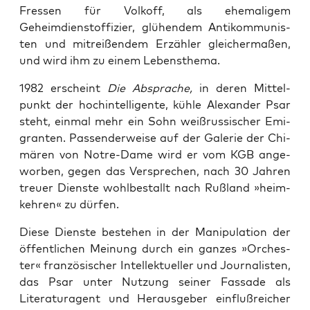
Fres­sen für Vol­koff, als ehe­ma­li­gem
Geheimdienst­offizier, glü­hen­dem Anti­kom­mu­nis­
ten und mit­rei­ßen­dem Erzäh­ler gleicher­maßen,
und wird ihm zu einem Lebensthema.
1982 erscheint
Die ­Abspra­che,
in deren Mit­tel­
punkt der hoch­in­tel­li­gen­te, küh­le Alex­an­der Psar
steht, ein­mal mehr ein Sohn weiß­rus­si­scher Emi­
gran­ten. Pas­sen­der­wei­se auf der Gale­rie der Chi­
mä­ren von Not­re-Dame wird er vom KGB ange­
wor­ben, gegen das Ver­spre­chen, nach 30 Jah­ren
treu­er Diens­te wohl­be­stallt nach Ruß­land »heim­
keh­ren« zu dürfen.
Die­se Diens­te bestehen in der Mani­pu­la­ti­on der
öffent­li­chen Mei­nung durch ein gan­zes »Orches­
ter« fran­zö­si­scher Intel­lek­tu­el­ler und Jour­na­lis­ten,
das Psar unter Nut­zung sei­ner Fas­sa­de als
Literatur­agent und Her­aus­ge­ber ein­fluß­rei­cher