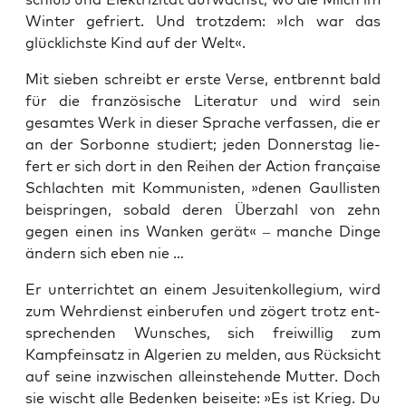
Win­ter gefriert. Und trotz­dem: »Ich war das
glück­lichs­te Kind auf der Welt«.
Mit sie­ben schreibt er ers­te Ver­se, ent­brennt bald
für die fran­zö­si­sche Lite­ra­tur und wird sein
gesam­tes Werk in die­ser Spra­che ver­fas­sen, die er
an der Sor­bon­ne stu­diert; jeden Don­ners­tag lie­
fert er sich dort in den Rei­hen der Action fran­çai­se
Schlach­ten mit Kom­mu­nis­ten, »denen Gaul­lis­ten
bei­sprin­gen, sobald deren Über­zahl von zehn
gegen einen ins Wan­ken gerät« – man­che Din­ge
ändern sich eben nie …
Er unter­rich­tet an einem Jesui­ten­kol­le­gi­um, wird
zum Wehr­dienst ein­be­ru­fen und zögert trotz ent­
spre­chen­den Wun­sches, sich frei­wil­lig zum
Kampf­ein­satz in Alge­ri­en zu mel­den, aus Rück­sicht
auf sei­ne inzwi­schen allein­ste­hen­de Mut­ter. Doch
sie wischt alle Beden­ken bei­sei­te: »Es ist Krieg. Du