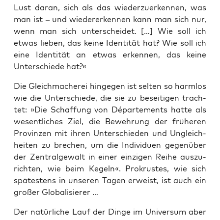
Lust dar­an, sich als das wie­der­zu­er­ken­nen, was
man ist – und wie­der­erken­nen kann man sich nur,
wenn man sich unter­schei­det. […] Wie soll ich
etwas lie­ben, das kei­ne Iden­ti­tät hat? Wie soll ich
eine Iden­ti­tät an etwas erken­nen, das kei­ne
Unter­schie­de hat?«
Die Gleich­ma­che­rei hin­ge­gen ist sel­ten so harm­los
wie die Unter­schie­de, die sie zu besei­ti­gen trach­
tet: »Die Schaf­fung von Dépar­te­ments hat­te als
wesent­li­ches Ziel, die Beweh­rung der frü­he­ren
Pro­vin­zen mit ihren Unter­schie­den und Ungleich­
hei­ten zu bre­chen, um die Indi­vi­du­en gegen­über
der Zen­tral­ge­walt in einer ein­zi­gen Rei­he aus­zu­
rich­ten, wie beim Kegeln«. Pro­krus­tes, wie sich
spä­tes­tens in unse­ren Tagen erweist, ist auch ein
gro­ßer Globalisierer …
Der natür­li­che Lauf der Din­ge im Uni­ver­sum aber