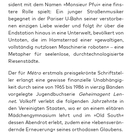
si­dent mit dem Namen »Mon­sieur Pfui« eine fins­
te­re Rol­le spielt: Ein jun­ger Stra­ßen­mu­si­ker
begeg­net in der Pari­ser U‑Bahn sei­ner ver­stor­be­
nen ein­zi­gen Lie­be wie­der und folgt ihr über die
End­sta­ti­on hin­aus in eine Unter­welt, bevöl­kert von
Unto­ten, die im Hams­ter­rad einer »gewal­ti­gen,
voll­stän­dig nutz­lo­sen Maschi­ne­rie robo­ten« – eine
Meta­pher für see­len­lo­se, durch­tech­no­lo­gi­sier­te
Riesenstädte.
Der für
Mét­ro
erst­mals preis­ge­krön­te Schrift­stel­
ler erlangt eine gewis­se finan­zi­el­le Unab­hän­gig­
keit durch sei­ne von 1965 bis 1986 in vier­zig Bän­den
vor­ge­leg­te Jugend­buch­se­rie
Geheim­agent Len­
net
. Vol­koff ver­lebt die fol­gen­den Jahr­zehn­te in
den Ver­ei­nig­ten Staa­ten, wo er an einem eli­tä­ren
Mäd­chen­gym­na­si­um lehrt und im »Old South«
des­sen Abend­rot erlebt, zudem eine »lebens­ver­än­
dern­de Erneue­rung« sei­nes ortho­do­xen Glaubens.