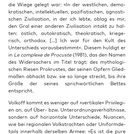
die Wie­ge gelegt war: »In der west­li­chen, demo­
kra­ti­schen, intel­lek­tu­el­len, pazi­fis­ti­schen, agnos­ti­
schen Zivi­li­sa­ti­on, in der ich leb­te, oblag es mir,
den Gral einer ande­ren Zivi­li­sa­ti­on intakt zu hal­
ten: öst­lich, auto­kra­tisch, theo­kra­tisch, krie­ge­
risch, ortho­dox. […] Ich war für den Kult des
Unter­schieds vor­aus­be­stimmt«. Die­sem hul­digt er
in
Le com­ple­xe de Pro­cus­te
(1981), das den Namen
des Wider­sa­chers im Titel trägt: des mytho­lo­gi­
schen Rie­sen Pro­krus­tes, der sei­nen Opfern Glied­
ma­ßen abhackt bzw. sie so lan­ge streckt, bis ihre
Grö­ße der sei­nes sprich­wört­li­chen Bet­tes
entspricht.
Vol­koff kommt es weni­ger auf »ver­ti­ka­le« Pri­vi­le­gi­
en an, auf Über- bzw. Unter­ord­nungs­ver­hält­nis­se,
son­dern auf hori­zon­ta­le Unter­schie­de, Nuan­cen,
wie bei regio­na­len Volks­trach­ten oder Uni­form­de­
tails inner­halb der­sel­ben Armee: »Es ist die pure