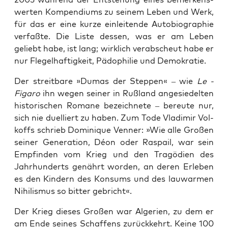
wer­ten Kom­pen­di­ums zu sei­nem Leben und Werk,
für das er eine kur­ze ein­lei­ten­de Auto­bio­gra­phie
ver­faß­te. Die Lis­te des­sen, was er am Leben
geliebt habe, ist lang; wirk­lich ver­ab­scheut habe er
nur Fle­gel­haf­tig­keit, Pädo­phi­lie und Demokratie.
Der streit­ba­re »Dumas der Step­pen« – wie
Le ­
Figa­ro
ihn wegen sei­ner in Ruß­land ange­sie­del­ten
his­to­ri­schen Roma­ne bezeich­ne­te – bereu­te nur,
sich nie duel­liert zu haben. Zum Tode Vla­di­mir Vol­
koffs schrieb Domi­ni­que Ven­ner: »Wie alle Gro­ßen
sei­ner Gene­ra­ti­on, Déon oder ­Ras­pail, war sein
Emp­fin­den vom Krieg und den Tra­gö­di­en des
Jahr­hun­derts genährt wor­den, an deren Erle­ben
es den Kin­dern des Kon­sums und des lau­war­men
Nihi­lis­mus so bit­ter gebricht«.
Der Krieg die­ses Gro­ßen war Alge­ri­en, zu dem er
am Ende sei­nes Schaf­fens zurück­kehrt. Kei­ne 100