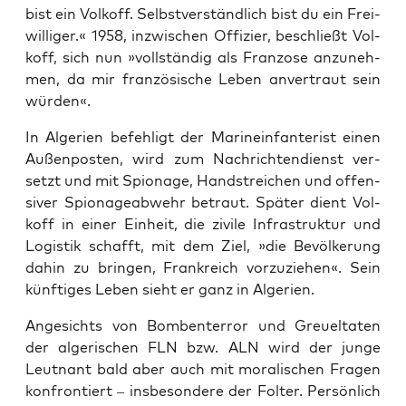
bist ein Vol­koff. Selbst­ver­ständ­lich bist du ein Frei­
wil­li­ger.« 1958, inzwi­schen Offi­zier, beschließt Vol­
koff, sich nun »voll­stän­dig als Fran­zo­se anzu­neh­
men, da mir fran­zö­si­sche Leben anver­traut sein
würden«.
In Alge­ri­en befeh­ligt der Mari­ne­infan­te­rist einen
Außen­pos­ten, wird zum Nach­rich­ten­dienst ver­
setzt und mit Spio­na­ge, Hand­strei­chen und offen­
si­ver Spio­na­ge­ab­wehr betraut. Spä­ter dient Vol­
koff in einer Ein­heit, die zivi­le Infra­struk­tur und
Logis­tik schafft, mit dem Ziel, »die Bevöl­ke­rung
dahin zu brin­gen, Frank­reich vor­zu­zie­hen«. Sein
künf­ti­ges Leben sieht er ganz in Algerien.
Ange­sichts von Bom­ben­ter­ror und Greu­el­ta­ten
der alge­ri­schen FLN bzw. ALN wird der jun­ge
Leut­nant bald aber auch mit mora­li­schen Fra­gen
kon­fron­tiert – ins­be­son­de­re der Fol­ter. Per­sön­lich