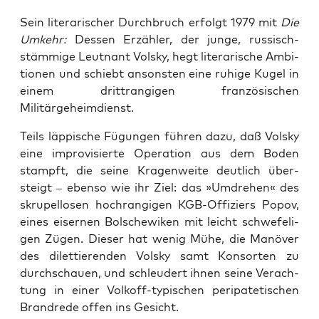
Sein lite­ra­ri­scher Durch­bruch erfolgt 1979 mit
Die
Umkehr:
Des­sen Erzäh­ler, der jun­ge, rus­sisch­
stäm­mi­ge Leut­nant Vol­sky, hegt lite­ra­ri­sche Ambi­
tio­nen und schiebt ansons­ten eine ruhi­ge Kugel in
einem dritt­ran­gi­gen fran­zö­si­schen
Militärgeheimdienst.
Teils läp­pi­sche Fügun­gen füh­ren dazu, daß Vol­sky
eine impro­vi­sier­te Ope­ra­ti­on aus dem Boden
stampft, die sei­ne Kra­gen­wei­te deut­lich über­
steigt – eben­so wie ihr Ziel: das »Umdre­hen« des
skru­pel­lo­sen hoch­ran­gi­gen KGB-Offi­ziers Popov,
eines eiser­nen Bol­sche­wi­ken mit leicht schwe­fe­li­
gen Zügen. Die­ser hat wenig Mühe, die Manö­ver
des dilet­tie­ren­den Vol­sky samt Kon­sor­ten zu
durch­schau­en, und schleu­dert ihnen sei­ne Ver­ach­
tung in einer Vol­koff-typi­schen peri­pa­te­ti­schen
Brand­re­de offen ins Gesicht.