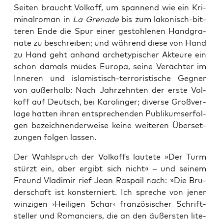
Sei­ten braucht Vol­koff, um span­nend wie ein Kri­
mi­nal­ro­man in
La Gre­na­de
bis zum lako­nisch-bit­
te­ren Ende die Spur einer gestoh­le­nen Hand­gra­
na­te zu beschrei­ben; und wäh­rend die­se von Hand
zu Hand geht anhand arche­ty­pi­scher Akteu­re ein
schon damals müdes Eu­ropa, sei­ne Ver­äch­ter im
Inne­ren und isla­mis­tisch-ter­ro­ris­ti­sche Geg­ner
von außer­halb: Nach Jahr­zehn­ten der ers­te Vol­
koff auf Deutsch, bei Karo­lin­ger; diver­se Groß­ver­
la­ge hat­ten ihren ent­spre­chen­den Publi­kums­er­fol­
gen bezeich­nen­der­wei­se kei­ne wei­te­ren Über­set­
zun­gen fol­gen lassen.
Der Wahl­spruch der Vol­koffs lau­te­te »Der Turm
stürzt ein, aber ergibt sich nicht« – und sei­nem
Freund Vla­di­mir rief Jean Ras­pail nach: »Die Bru­
der­schaft ist kon­ster­niert. Ich spre­che von jener
win­zi­gen ›Hei­li­gen Schar‹ fran­zö­si­scher Schrift­
stel­ler und Roman­ciers, die an den äußers­ten lite­