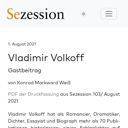
1. August 2021
Vladimir Volkoff
Gastbeitrag
von Konrad Markward Weiß
PDF der Druckfassung
aus Sezession 103/ August
2021
Vla­di­mir Vol­koff hat als Roman­cier, Dra­ma­ti­ker,
Dich­ter, Essay­ist und Bio­graph mehr als 70 Publi­
ka­tio­nen hin­ter­las­sen; eini­ge Schlag­lich­ter auf