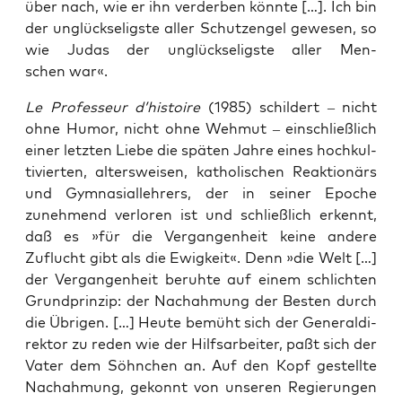
über nach, wie er ihn ver­der­ben könn­te […]. Ich bin
der unglück­se­ligs­te aller Schutz­en­gel gewe­sen, so
wie Judas der unglück­se­ligs­te aller Men­
schen war«.
Le Pro­fes­seur d’histoire
(1985) schil­dert – nicht
ohne Humor, nicht ohne Weh­mut – ein­schließ­lich
einer letz­ten Lie­be die spä­ten Jah­re eines hoch­kul­
ti­vier­ten, alters­wei­sen, katho­li­schen Reak­tio­närs
und Gymnasial­lehrers, der in sei­ner Epo­che
zuneh­mend ver­lo­ren ist und schließ­lich erkennt,
daß es »für die Ver­gan­gen­heit kei­ne ande­re
Zuflucht gibt als die Ewig­keit«. Denn »die Welt […]
der Ver­gan­gen­heit beruh­te auf einem schlich­ten
Grund­prin­zip: der Nach­ah­mung der Bes­ten durch
die Übri­gen. […] Heu­te bemüht sich der Gene­ral­di­
rek­tor zu reden wie der Hilfs­ar­bei­ter, paßt sich der
Vater dem Söhn­chen an. Auf den Kopf gestell­te
Nach­ah­mung, gekonnt von unse­ren Regie­run­gen