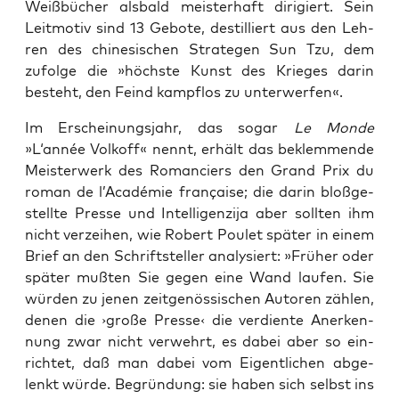
Weiß­bü­cher als­bald meis­ter­haft diri­giert. Sein
Leit­mo­tiv sind 13 Gebo­te, destil­liert aus den Leh­
ren des chi­ne­si­schen Stra­te­gen Sun Tzu, dem
zufol­ge die »höchs­te Kunst des Krie­ges dar­in
besteht, den Feind kampf­los zu unterwerfen«.
Im Erschei­nungs­jahr, das sogar
Le Mon­de
»L‘année Vol­koff« nennt, erhält das beklem­men­de
Meis­ter­werk des Roman­ciers den Grand Prix du
roman de l’Académie fran­çai­se; die dar­in bloß­ge­
stell­te Pres­se und Intel­li­gen­zi­ja aber soll­ten ihm
nicht ver­zei­hen, wie Robert Pou­let spä­ter in einem
Brief an den Schrift­stel­ler ana­ly­siert: »Frü­her oder
spä­ter muß­ten Sie gegen eine Wand lau­fen. Sie
wür­den zu jenen zeit­ge­nös­si­schen Autoren zäh­len,
denen die ›gro­ße Pres­se‹ die ver­dien­te Aner­ken­
nung zwar nicht ver­wehrt, es dabei aber so ein­
rich­tet, daß man dabei vom Eigent­li­chen abge­
lenkt wür­de. Begrün­dung: sie haben sich selbst ins