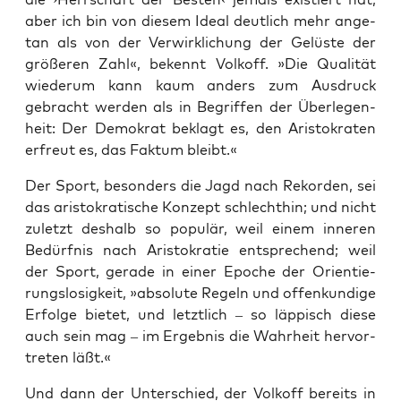
aber ich bin von die­sem Ide­al deut­lich mehr ange­
tan als von der Ver­wirk­li­chung der Gelüs­te der
grö­ße­ren Zahl«, bekennt Vol­koff. »Die Qua­li­tät
wie­der­um kann kaum anders zum Aus­druck
gebracht wer­den als in Begrif­fen der Über­le­gen­
heit: Der Demo­krat beklagt es, den Aris­to­kra­ten
erfreut es, das Fak­tum bleibt.«
Der Sport, beson­ders die Jagd nach Rekor­den, sei
das aris­to­kra­ti­sche Kon­zept schlecht­hin; und nicht
zuletzt des­halb so popu­lär, weil einem inne­ren
Bedürf­nis nach Aris­to­kra­tie ent­spre­chend; weil
der Sport, gera­de in einer Epo­che der Ori­en­tie­
rungs­lo­sig­keit, »abso­lu­te Regeln und offen­kun­di­ge
Erfol­ge bie­tet, und letzt­lich – so läp­pisch die­se
auch sein mag – im Ergeb­nis die Wahr­heit her­vor­
tre­ten läßt.«
Und dann der Unter­schied, der Vol­koff bereits in