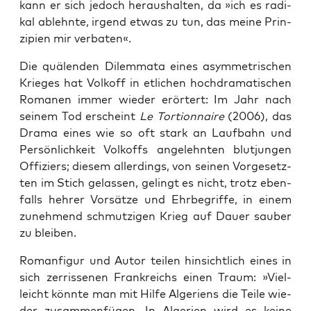
kann er sich jedoch her­aus­hal­ten, da »ich es radi­
kal ablehn­te, irgend etwas zu tun, das mei­ne Prin­
zi­pi­en mir verbaten«.
Die quä­len­den Dilem­ma­ta eines asym­me­tri­schen
Krie­ges hat Vol­koff in etli­chen hoch­dra­ma­ti­schen
Roma­nen immer wie­der erör­tert: Im Jahr nach
sei­nem Tod erscheint
Le ­Tor­ti­on­n­aire
(2006), das
Dra­ma eines wie so oft stark an Lauf­bahn und
Per­sön­lich­keit Vol­koffs ange­lehn­ten blut­jun­gen
Offi­ziers; die­sem aller­dings, von sei­nen Vor­ge­setz­
ten im Stich gelas­sen, gelingt es nicht, trotz eben­
falls heh­rer Vor­sät­ze und Ehr­be­grif­fe, in einem
zuneh­mend schmut­zi­gen Krieg auf Dau­er sau­ber
zu bleiben.
Roman­fi­gur und Autor tei­len hin­sicht­lich eines in
sich zer­ris­se­nen Frank­reichs einen Traum: »Viel­
leicht könn­te man mit Hil­fe Alge­ri­ens die Tei­le wie­
der zusam­men­fü­gen. In Alge­ri­en wird es kei­ne