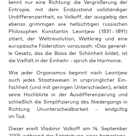
kennt nur eine Rich­tung: die Ver­grö­ße­rung der
Entro­pie, mit dem End­zu­stand voll­stän­di­ger
Undif­fe­ren­ziert­heit, so Vol­koff, der aus­gie­big den
eben­so grim­mi­gen wie hell­sich­ti­gen rus­si­schen
Phi­lo­so­phen Kon­stan­tin Leont­jew (1831 – 1891)
zitiert, der Welt­re­vo­lu­ti­on, Welt­krieg und eine
euro­päi­sche Föde­ra­ti­on vor­aus­sah: »Das gene­rel­
le Gesetz, das die Basis der Schön­heit bil­det, ist
die Viel­falt in der Ein­heit« – sprich die Harmonie.
Wie jeder Orga­nis­mus beginnt nach Leont­jew
auch jedes Staats­we­sen in ursprüng­li­cher Ein­
fach­heit (und mit gerin­gen Unter­schie­den), erlebt
sei­ne Hoch­blü­te in der Aus­dif­fe­ren­zie­rung und
schließ­lich die Sim­pli­fi­zie­rung des Nie­der­gangs in
Rich­tung Unun­ter­scheid­bar­keit – end­gül­tig
im Tod.
Die­ser ereilt Vla­di­mir Vol­koff am 14. Sep­tem­ber
2005 wäh­rend der Ent­ste­hung eines bemer­kens­