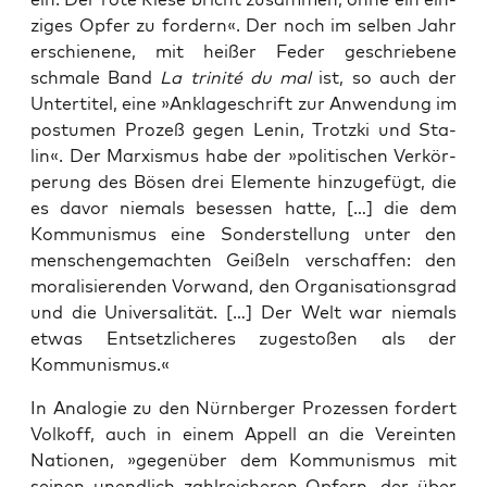
zi­ges Opfer zu for­dern«. Der noch im sel­ben Jahr
erschie­ne­ne, mit hei­ßer Feder geschrie­be­ne
schma­le Band
La tri­ni­té du mal
ist, so auch der
Unter­ti­tel, eine »Ankla­ge­schrift zur Anwen­dung im
pos­tu­men Pro­zeß gegen Lenin, Trotz­ki und Sta­
lin«. Der Mar­xis­mus habe der »poli­ti­schen Ver­kör­
pe­rung des Bösen drei Ele­men­te hin­zu­ge­fügt, die
es davor nie­mals beses­sen hat­te, […] die dem
Kom­mu­nis­mus eine Son­der­stel­lung unter den
men­schen­ge­mach­ten Gei­ßeln ver­schaf­fen: den
mora­li­sie­ren­den Vor­wand, den Orga­ni­sa­ti­ons­grad
und die Uni­ver­sa­li­tät. […] Der Welt war nie­mals
etwas Ent­setz­li­che­res zuge­sto­ßen als der
Kommunismus.«
In Ana­lo­gie zu den Nürn­ber­ger Pro­zes­sen for­dert
Vol­koff, auch in einem Appell an die Ver­ein­ten
Natio­nen, »gegen­über dem Kom­mu­nis­mus mit
sei­nen unend­lich zahl­rei­che­ren Opfern, der über