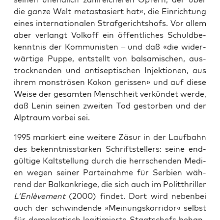
die gan­ze Welt metasta­siert hat«, die Ein­rich­tung
eines inter­na­tio­na­len Straf­ge­richts­hofs. Vor allem
aber ver­langt Vol­koff ein öffent­li­ches Schuld­be­
kennt­nis der Kom­mu­nis­ten – und daß «die wider­
wär­ti­ge Pup­pe, ent­stellt von bal­sa­mi­schen, aus­
trock­nen­den und anti­sep­ti­schen Injek­tio­nen, aus
ihrem mons­trö­sen Kokon geris­sen» und auf die­se
Wei­se der gesam­ten Mensch­heit ver­kün­det wer­de,
daß Lenin sei­nen zwei­ten Tod gestor­ben und der
Alp­traum vor­bei sei.
1995 mar­kiert eine wei­te­re Zäsur in der Lauf­bahn
des bekennt­nis­star­ken Schrift­stel­lers: sei­ne end­
gül­ti­ge Kalt­stel­lung durch die herr­schen­den Medi­
en wegen sei­ner Par­tei­nah­me für Ser­bi­en wäh­
rend der Bal­kan­krie­ge, die sich auch im Polit­thril­ler
L’Enlèvement
(2000) fin­det. Dort wird neben­bei
auch der schwin­den­de »Mei­nungs­kor­ri­dor« selbst
für demo­kra­tisch legi­ti­mier­te Staats­chefs behan­