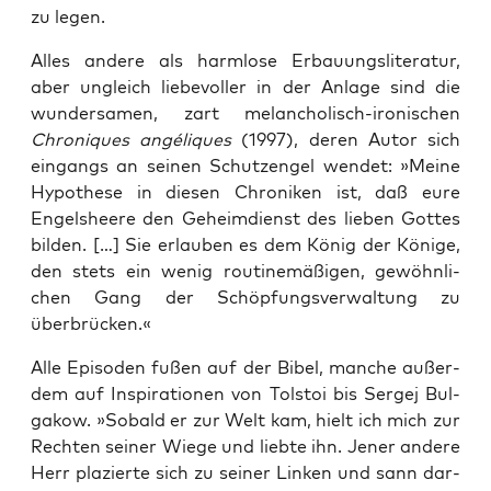
zu legen.
Alles ande­re als harm­lo­se Erbau­ungs­li­te­ra­tur,
aber ungleich lie­be­vol­ler in der Anla­ge sind die
wun­der­sa­men, zart melan­cho­lisch-iro­ni­schen
Chro­ni­ques angé­li­ques
(1997), deren Autor sich
ein­gangs an sei­nen Schutz­en­gel wen­det: »Mei­ne
Hypo­the­se in die­sen Chro­ni­ken ist, daß eure
Engels­hee­re den Geheim­dienst des lie­ben Got­tes
bil­den. […] Sie erlau­ben es dem König der Köni­ge,
den stets ein wenig rou­ti­ne­mä­ßi­gen, gewöhn­li­
chen Gang der Schöp­fungs­ver­wal­tung zu
überbrücken.«
Alle Epi­so­den fußen auf der Bibel, man­che außer­
dem auf Inspi­ra­tio­nen von Tol­stoi bis Ser­gej Bul­
ga­kow. »Sobald er zur Welt kam, hielt ich mich zur
Rech­ten sei­ner Wie­ge und lieb­te ihn. Jener ande­re
Herr pla­zier­te sich zu sei­ner Lin­ken und sann dar­