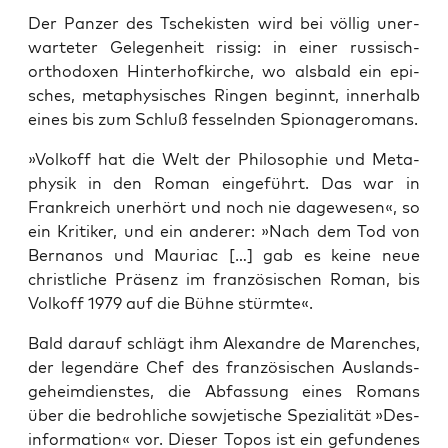
Der Pan­zer des Tsche­kis­ten wird bei völ­lig uner­
war­te­ter Gele­gen­heit ris­sig: in einer rus­sisch-
ortho­do­xen Hin­ter­hof­kir­che, wo als­bald ein epi­
sches, meta­phy­si­sches Rin­gen beginnt, inner­halb
eines bis zum Schluß fes­seln­den Spionageromans.
»Vol­koff hat die Welt der Phi­lo­so­phie und Meta­
phy­sik in den Roman ein­ge­führt. Das war in
Frank­reich uner­hört und noch nie dage­we­sen«, so
ein Kri­ti­ker, und ein ande­rer: »Nach dem Tod von
Ber­na­nos und Mau­riac […] gab es kei­ne neue
christ­li­che Prä­senz im fran­zö­si­schen Roman, bis
Vol­koff 1979 auf die Büh­ne stürmte«.
Bald dar­auf schlägt ihm Alex­and­re de Maren­ches,
der legen­dä­re Chef des fran­zö­si­schen Aus­lands­
ge­heim­diens­tes, die Abfas­sung eines Romans
über die bedroh­li­che sowje­ti­sche Spe­zia­li­tät »Des­
in­for­ma­ti­on« vor. Die­ser Topos ist ein gefun­de­nes