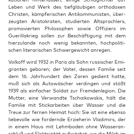
Leben und Werk des tief­gläu­bi­gen ortho­do­xen
Chris­ten, kämp­fe­ri­schen Anti­kommunisten, über­
zeug­ten Aris­to­kra­ten, stu­dier­ten Alt­sprach­lers,
pro­mo­vier­ten Phi­lo­so­phen sowie Offi­ziers im
Gue­ril­la­krieg sol­len zur Beschäf­ti­gung mit dem
hier­zu­lan­de noch wenig bekann­ten, hoch­po­li­ti­
schen lite­ra­ri­schen Schwer­ge­wicht anregen.
Vol­koff wird 1932 in Paris als Sohn rus­si­scher Emi­
gran­ten gebo­ren; der Vater, des­sen Fami­lie seit
dem 16. Jahr­hun­dert den Zaren gedient hat­te,
muß sich als Auto­wä­scher ver­din­gen und stößt
1939 als ein­fa­cher Sol­dat zur Frem­den­le­gi­on. Die
Mut­ter, eine Ver­wand­te Tschai­kow­skis, hält die
Fami­lie mit Stick­ar­bei­ten über Was­ser und die
Treue zur fer­nen Hei­mat hoch: Sie ist eine eben­so
lie­be­vol­le wie for­dern­de Erzie­he­rin Vla­di­mirs, der
in einem Haus mit Lehm­bo­den ohne Was­ser­an­
schluß und Elek­tri­zi­tät auf­wächst, wo die Milch im