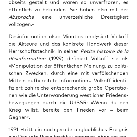
abseits gestellt und waren so unver­fro­ren, es
öffent­lich zu bekun­den. Sie haben also mit der
Abspra­che
eine unver­zeih­li­che Dreis­tig­keit
vollzogen.«
Des­in­for­ma­ti­on also: Minu­ti­ös ana­ly­siert Vol­koff
die Akteu­re und das kon­kre­te Hand­werk die­ser
Herr­schafts­tech­nik. In sei­ner
Peti­te his­toire de la
dés­in­for­ma­ti­on
(1999) defi­niert Vol­koff sie als
»Mani­pu­la­ti­on der öffent­li­chen Mei­nung, zu poli­ti­
schen Zwe­cken, durch eine mit ver­fäl­schen­den
Mit­teln auf­be­rei­te­te Infor­ma­ti­on«. Vol­koff iden­ti­
fi­ziert zahl­rei­che ent­spre­chen­de gro­ße Ope­ra­tio­
nen wie die Unter­wan­de­rung west­li­cher Frie­dens­
be­we­gun­gen durch die UdSSR: »Wenn du den
Krieg willst, berei­te den Frie­den vor – beim
Gegner«.
1991 »tritt ein nach­ge­ra­de unglaub­li­ches Ereig­nis
ein: Der rote Rie­se bricht zusam­men, ohne ein ein­