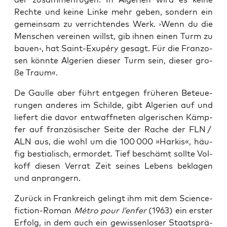
Rech­te und kei­ne Lin­ke mehr geben, son­dern ein
gemein­sam zu ver­rich­ten­des Werk. ›Wenn du die
Men­schen ver­ei­nen willst, gib ihnen einen Turm zu
bau­en‹, hat Saint-Exupé­ry gesagt. Für die Fran­zo­
sen könn­te Alge­ri­en die­ser Turm sein, die­ser gro­
ße Traum«.
De Gaul­le aber führt ent­ge­gen frü­he­ren Beteue­
run­gen ande­res im Schil­de, gibt Alge­ri­en auf und
lie­fert die davor ent­waff­ne­ten alge­ri­schen Kämp­
fer auf fran­zö­si­scher Sei­te der Rache der FLN /
ALN aus, die wohl um die 100 000 »Har­kis«, häu­
fig bes­tia­lisch, ermor­det. Tief beschämt soll­te Vol­
koff die­sen Ver­rat Zeit sei­nes Lebens bekla­gen
und anprangern.
Zurück in Frank­reich gelingt ihm mit dem Sci­ence-
fic­tion-Roman ­
Mét­ro pour l’enfer
(1963) ein ers­ter
Erfolg, in dem auch ein gewis­sen­lo­ser Staats­prä­