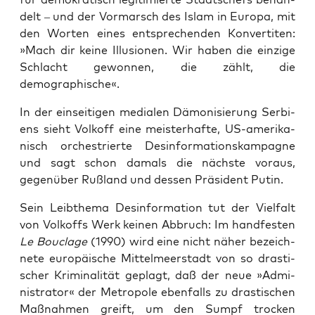
delt – und der Vor­marsch des Islam in Eu­ropa, mit
den Wor­ten eines ent­spre­chen­den Kon­ver­ti­ten:
»Mach dir kei­ne Illu­sio­nen. Wir haben die ein­zi­ge
Schlacht gewon­nen, die zählt, die
demographische«.
In der ein­sei­ti­gen media­len Dämo­ni­sie­rung Ser­bi­
ens sieht Vol­koff eine meis­ter­haf­te, US-ame­ri­ka­
nisch orches­trier­te Des­in­for­ma­ti­ons­kam­pa­gne
und sagt schon damals die nächs­te vor­aus,
gegen­über Ruß­land und des­sen Prä­si­dent Putin.
Sein Leib­the­ma Des­in­for­ma­ti­on tut der Viel­falt
von Vol­koffs Werk kei­nen Abbruch: Im hand­fes­ten
Le Bou­cla­ge
(1990) wird eine nicht näher bezeich­
ne­te euro­päi­sche Mit­tel­meer­stadt von so dras­ti­
scher Kri­mi­na­li­tät geplagt, daß der neue »Admi­
nis­tra­tor« der Metro­po­le eben­falls zu dras­ti­schen
Maß­nah­men greift, um den Sumpf tro­cken