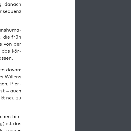
­ung danach
on­se­quenz
rans­hu­ma­
r, die früh
re von der
, das kör­
lassen.
ieg davon:
s Wil­lens
gen, Pier­
bst – auch
akt neu zu
schen hin­
ng) ist das
s »rei­nes