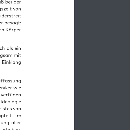
aß bei der
gs­zeit von
der­streit
der besagt:
en Kör­per
ch als ein
g­sam mit
 Ein­klang
f­fas­sung
­ni­ker wie
ver­fü­gen
Ideo­lo­gie
is­tes von
p­felt. Im
dung aller
 erhe­ben,