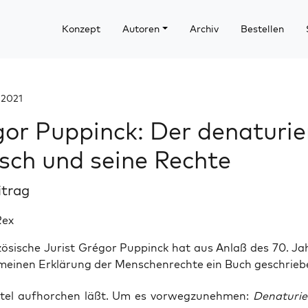
Konzept
Autoren
Archiv
Bestellen
 2021
or Puppinck: Der denaturie
ch und seine Rechte
itrag
Rex
ösische Jurist Grégor Puppinck hat aus Anlaß des 70. Ja
meinen Erklärung der Menschenrechte ein Buch geschrieben
itel auf­hor­chen läßt. Um es vor­weg­zu­neh­men:
Dena­tu­rie