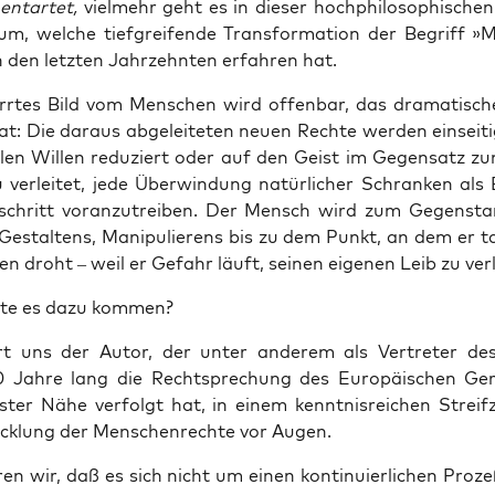
ent­ar­tet,
viel­mehr geht es in die­ser hoch­phi­lo­so­phi­sch
um, wel­che tief­grei­fen­de Trans­for­ma­ti­on der Begriff »
 den letz­ten Jahr­zehn­ten erfah­ren hat.
err­tes Bild vom Men­schen wird offen­bar, das dra­ma­ti­sch
t: Die dar­aus abge­lei­te­ten neu­en Rech­te wer­den ein­sei­
­el­len Wil­len redu­ziert oder auf den Geist im Gegen­satz z
ver­lei­tet, jede Über­win­dung natür­li­cher Schran­ken als 
schritt vor­an­zu­trei­ben. Der Mensch wird zum Gegen­sta
 Gestal­tens, Mani­pu­lie­rens bis zu dem Punkt, an dem er tat
ten droht – weil er Gefahr läuft, sei­nen eige­nen Leib zu ver
­te es dazu kommen?
t uns der Autor, der unter ande­rem als Ver­tre­ter des 
 Jah­re lang die Recht­spre­chung des Euro­päi­schen Ger
­ter Nähe ver­folgt hat, in einem kennt­nis­rei­chen Streif
ick­lung der Men­schen­rech­te vor Augen.
en wir, daß es sich nicht um einen kon­ti­nu­ier­li­chen Pro­z