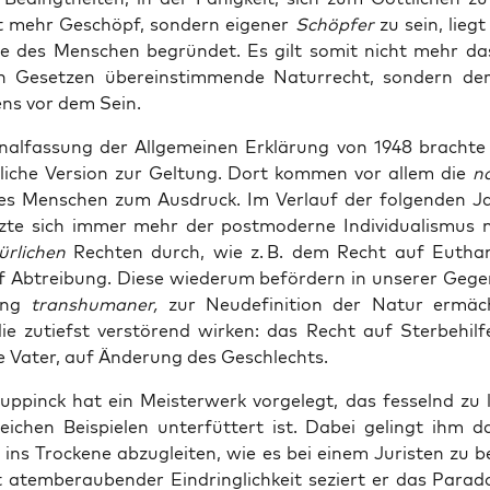
t mehr Geschöpf, son­dern eige­ner
Schöp­fer
zu sein, lieg
e des Men­schen begrün­det. Es gilt somit nicht mehr da
hen Geset­zen über­ein­stim­men­de Natur­recht, son­dern de
ens vor dem Sein.
i­nal­fas­sung der All­ge­mei­nen Erklä­rung von 1948 brach­t
t­li­che Ver­si­on zur Gel­tung. Dort kom­men vor allem die
na
es Men­schen zum Aus­druck. Im Ver­lauf der fol­gen­den Ja
z­te sich immer mehr der post­mo­der­ne Indi­vi­dua­lis­mus 
ür­li­chen
Rech­ten durch, wie z. B. dem Recht auf Eutha­
 Abtrei­bung. Die­se wie­der­um beför­dern in unse­rer Gege
ng ­
trans­hu­ma­ner,
zur Neu­de­fi­ni­ti­on der Natur ermäch­
die zutiefst ver­stö­rend wir­ken: das Recht auf Ster­be­hil­f
 Vater, auf Ände­rung des Geschlechts.
up­pinck hat ein Meis­ter­werk vor­ge­legt, das fes­selnd zu
rei­chen Bei­spie­len unter­füt­tert ist. Dabei gelingt ihm 
 ins Tro­cke­ne abzu­glei­ten, wie es bei einem Juris­ten zu 
 atem­be­rau­ben­der Ein­dring­lich­keit seziert er das Para­d