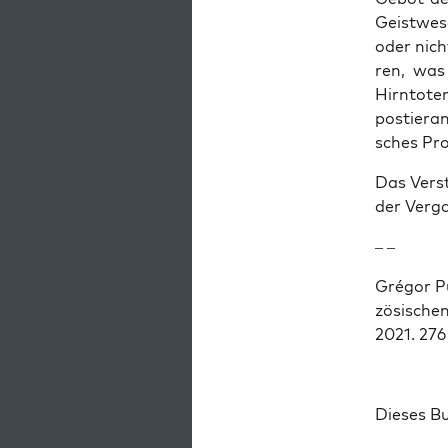
Geist­we­
oder nich
ren, was 
Hirn­to­t
pos­tier­a
sches Pro
Das Ver­st
der Ver­g
– –
Gré­gor P
zö­si­sch
2021. 276 
Die­ses B