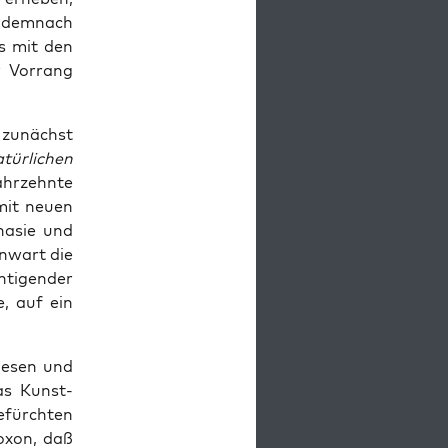
t dem­nach
s mit den
r Vor­rang
e zunächst
tür­li­chen
hr­zehn­te
mit neu­en
na­sie und
n­wart die
ti­gen­der
e, auf ein
 lesen und
das Kunst­
befürch­ten
o­xon, daß