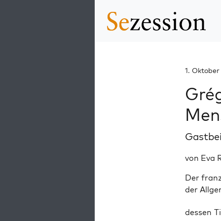
1. Oktober
Grég
Mens
Gastbe
von Eva 
Der franz
der Allge
des­sen T