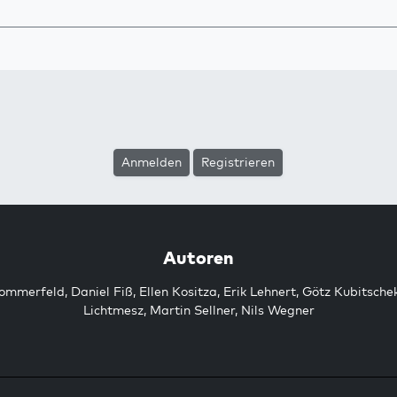
Anmelden
Registrieren
Autoren
Sommerfeld
,
Daniel Fiß
,
Ellen Kositza
,
Erik Lehnert
,
Götz Kubitsche
Lichtmesz
,
Martin Sellner
,
Nils Wegner