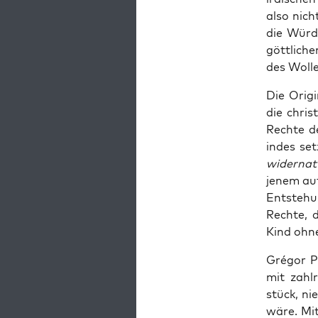
also nich
die Wür­d
gött­li­c
des Wol­l
Die Ori­g
die chris
Rech­te d
indes set
wider­na­t
jenem auf
Ent­ste­hu
Rech­te, 
Kind ohne
Gré­gor P
mit zahl­
stück, nie
wäre. Mit