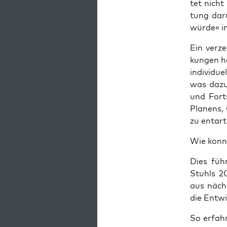
tet nicht
tung dar­
wür­de« in
Ein ver­z
kun­gen ha
indi­vi­du
was dazu 
und Fort­
Pla­nens,
zu ent­ar­
Wie konn
Dies führ
Stuhls 20
aus nächs
die Ent­w
So erfah­r