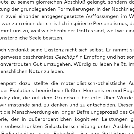
eu­te zu sei­nem glor­rei­chen Abschluß gelangt, son­dern d
­tung der grund­le­gen­den For­mu­lie­run­gen in der Nach­krie
 zwei ein­an­der ent­ge­gen­ge­setz­te Auf­fas­sun­gen im Wi
war zum einen der christ­lich inspi­rier­te Per­so­na­lis­mus, 
mmt uns zu, weil wir Eben­bil­der Got­tes sind, weil wir ein
nsterb­li­che See­le besitzen.
h ver­dankt sei­ne Exis­tenz nicht sich selbst. Er nimmt si
­ger­wei­se beschränk­tes
Geschöpf
in Emp­fang und hat sor
nver­trau­ten Gut umzu­ge­hen. Wür­dig zu leben heißt, im
ensch­li­chen Natur zu leben.
­part dazu stell­te die mate­ria­lis­tisch-athe­is­ti­sche Au
der Evo­lu­ti­ons­theo­rie beein­fluß­ten Huma­nis­ten und Euge
ux­ley dar, die auf dem Grund­satz beruh­te: Über Wür­de 
wir imstan­de sind, zu den­ken und zu ent­schei­den. Die­ser 
ist die Mensch­wer­dung ein lan­ger Befrei­ungs­pro­zeß des Ge
rie, der in außer­or­dent­li­chen kogni­ti­ven Leis­tun­gen gi
 unbe­schränk­ten Selbst­über­schrei­tung unter Aus­blen­
n Bedingt­hei­ten, in der Fähig­keit, sich zum Gött­li­chen zu