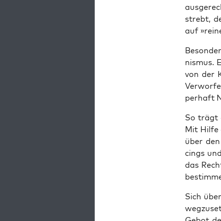
aus­ge­rec
strebt, de
auf »rei­
Beson­ders
nis­mus. E
von der K
Ver­wor­f
per­haft N
So trägt 
Mit Hil­f
über den 
cings und
das Recht
bestimme
Sich über
weg­zu­set
Gebot der