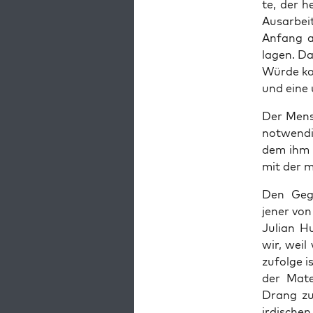
te, der h
Aus­ar­bei
Anfang an
lagen. Da 
Wür­de ko
und eine u
Der Mensc
not­wen­di
dem ihm a
mit der m
Den Gegen
jener von 
Juli­an H
wir, weil 
zufol­ge 
der Mate­
Drang zur
irdi­sche