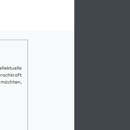
llektuelle
prachkraft
n möchten,