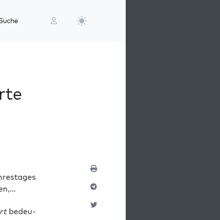
Suche
rte
hrestages
,...
rt
bedeu­