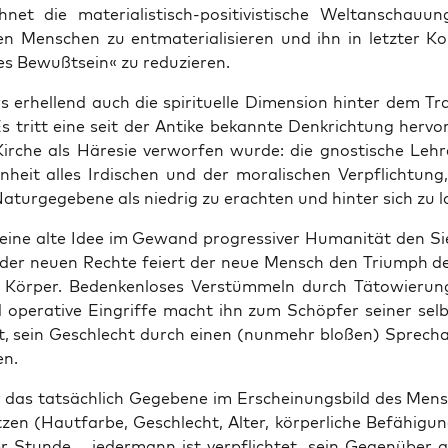
h­net die mate­ria­lis­tisch-posi­ti­vis­ti­sche Welt­an­schau
n Men­schen zu ent­ma­te­ria­li­sie­ren und ihn in letz­ter K
nes Bewußt­sein« zu reduzieren.
 erhel­lend auch die spi­ri­tu­el­le Dimen­si­on hin­ter dem T
s tritt eine seit der Anti­ke bekann­te Denk­rich­tung her­vo
ir­che als Häre­sie ver­wor­fen wur­de: die gnos­ti­sche Leh­
en­heit alles Irdi­schen und der mora­li­schen Ver­pflich­tung
atur­ge­ge­be­ne als nied­rig zu erach­ten und hin­ter sich zu 
eine alte Idee im Gewand pro­gres­si­ver Huma­ni­tät den S
e der neu­en Rech­te fei­ert der neue Mensch den ­Tri­umph de
Kör­per. Beden­ken­lo­ses Ver­stüm­meln durch Täto­wie­run­
 ope­ra­ti­ve Ein­grif­fe macht ihn zum Schöp­fer sei­ner sel
, sein Geschlecht durch einen (nun­mehr blo­ßen) Sprech­
n.
 das tat­säch­lich Gege­be­ne im Erschei­nungs­bild des Men­
­zen (Haut­far­be, Geschlecht, Alter, kör­per­li­che Befä­hi­gu
 Stun­de – jeder­mann ist ver­pflich­tet, sein Gegen­über al