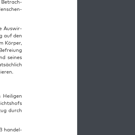
en Betrach­
Men­schen­
e Aus­wir­
tig auf den
um Kör­per,
Befrei­ung
nd sei­nes
­säch­lich
lieren.
Hei­li­gen
ichts­hofs
­zug durch
eß han­del­