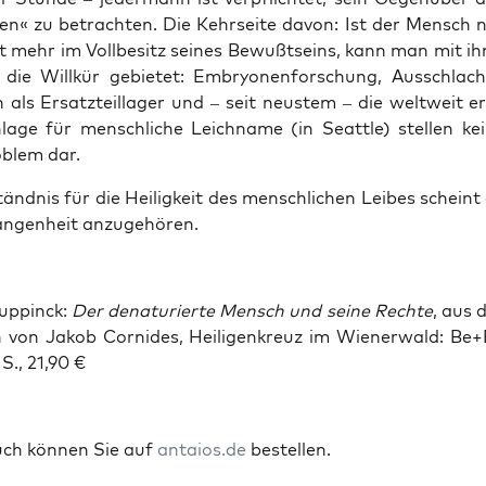
sen« zu betrach­ten. Die Kehr­sei­te davon: Ist der Mensch 
t mehr im Voll­be­sitz sei­nes Bewußt­seins, kann man mit ih
die Will­kür gebie­tet: Embryo­nen­for­schung, Aus­schlac
en als Ersatzteil­lager und – seit neus­tem – die welt­weit e
n­la­ge für mensch­li­che Leich­na­me (in Seat­tle) stel­len ke
­blem dar.
änd­nis für die Hei­lig­keit des mensch­li­chen Lei­bes scheint 
an­gen­heit anzugehören.
up­pinck:
Der dena­tu­rier­te Mensch und sei­ne Rech­te
, aus 
en von Jakob Corn­ides, Hei­li­gen­kreuz im Wie­ner­wald: Be
S., 21,90 €
uch kön­nen Sie auf
antaios.de
bestellen.