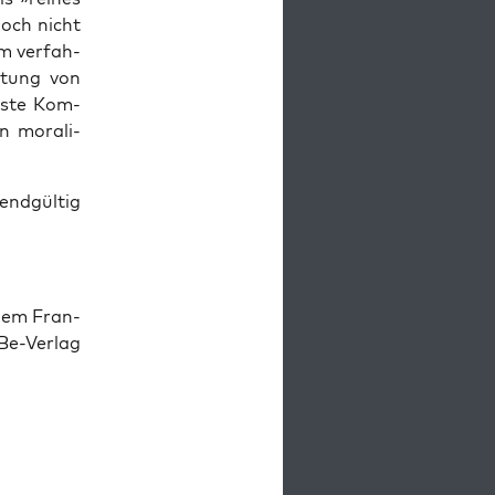
noch nicht
m ver­fah­
h­tung von
rs­te Kom­
in mora­li­
end­gül­tig
dem Fran­
+Be-Verlag