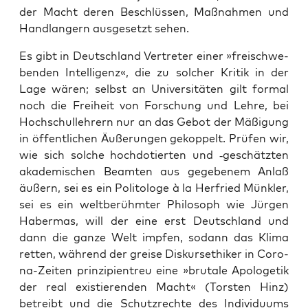
der Macht deren Beschlüs­sen, Maß­nah­men und
Hand­lan­gern aus­ge­setzt sehen.
Es gibt in Deutsch­land Ver­tre­ter einer »frei­schwe­
ben­den Intel­li­genz«, die zu sol­cher Kri­tik in der
Lage wären; selbst an Uni­ver­si­tä­ten gilt for­mal
noch die Frei­heit von For­schung und Leh­re, bei
Hoch­schul­leh­rern nur an das Gebot der Mäßi­gung
in öffent­li­chen Äuße­run­gen gekop­pelt. Prü­fen wir,
wie sich sol­che hoch­do­tier­ten und ‑geschätz­ten
aka­de­mi­schen Beam­ten aus gege­be­nem Anlaß
äußern, sei es ein Poli­to­lo­ge à la Her­fried ­Mün­k­ler,
sei es ein welt­be­rühm­ter Phi­lo­soph wie Jür­gen
Haber­mas, will der eine erst Deutsch­land und
dann die gan­ze Welt imp­fen, sodann das Kli­ma
ret­ten, wäh­rend der grei­se Dis­kurs­ethi­ker in Coro­
na-Zei­ten prin­zi­pi­en­treu eine »bru­ta­le Apo­loge­tik
der real exis­tie­ren­den Macht« (Tors­ten Hinz)
betreibt und die Schutz­rech­te des Indi­vi­du­ums