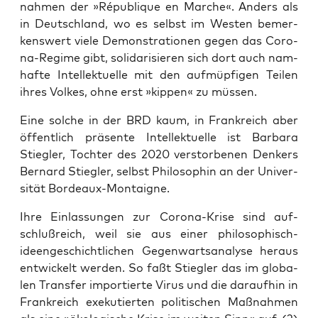
nah­men der »Répu­bli­que en Mar­che«. Anders als
in Deutsch­land, wo es selbst im Wes­ten bemer­
kens­wert vie­le Demons­tra­tio­nen gegen das Coro­
na-Regime gibt, soli­da­ri­sie­ren sich dort auch nam­
haf­te Intel­lek­tu­el­le mit den auf­müp­fi­gen Tei­len
ihres Vol­kes, ohne erst »kip­pen« zu müssen.
Eine sol­che in der BRD kaum, in Frank­reich aber
öffent­lich ­prä­sen­te Intel­lek­tu­el­le ist Bar­ba­ra
Stiegler, Toch­ter des 2020 ver­stor­be­nen ­Den­kers
Ber­nard Stiegler, selbst Phi­lo­so­phin an der Uni­ver­
si­tät Bordeaux-Montaigne.
Ihre Ein­las­sun­gen zur Coro­na-Kri­se sind auf­
schluß­reich, weil sie aus einer phi­lo­so­phisch-
ideen­ge­schicht­li­chen Gegen­warts­ana­ly­se her­aus
ent­wi­ckelt wer­den. So faßt Stiegler das im glo­ba­
len Trans­fer impor­tier­te Virus und die dar­auf­hin in
Frank­reich exe­ku­tier­ten poli­ti­schen Maß­nah­men