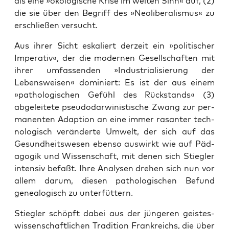
als eine »öko­lo­gi­sche Kri­se im wei­ten Sinn« auf, (2)
die sie über den Begriff des »Neo­li­be­ra­lis­mus« zu
erschlie­ßen versucht.
Aus ihrer Sicht eska­liert der­zeit ein »poli­ti­scher
Impe­ra­tiv«, der die moder­nen Gesell­schaf­ten mit
ihrer umfas­sen­den »Indus­tria­li­sie­rung der
Lebens­wei­sen« domi­niert: Es ist der aus einem
»patho­lo­gi­schen Gefühl des Rück­stands« (3)
abge­lei­te­te pseu­do­dar­wi­nis­ti­sche Zwang zur per­
ma­nen­ten Adap­ti­on an eine immer rasan­ter tech­
no­lo­gisch ver­än­der­te Umwelt, der sich auf das
Gesund­heits­we­sen eben­so aus­wirkt wie auf Päd­
ago­gik und Wis­sen­schaft, mit denen sich Stiegler
inten­siv befaßt. Ihre Ana­ly­sen dre­hen sich nun vor
allem dar­um, die­sen patho­lo­gi­schen Befund
genea­lo­gisch zu unterfüttern.
Stiegler schöpft dabei aus der jün­ge­ren geis­tes­
wis­sen­schaft­li­chen Tra­di­ti­on Frank­reichs, die über