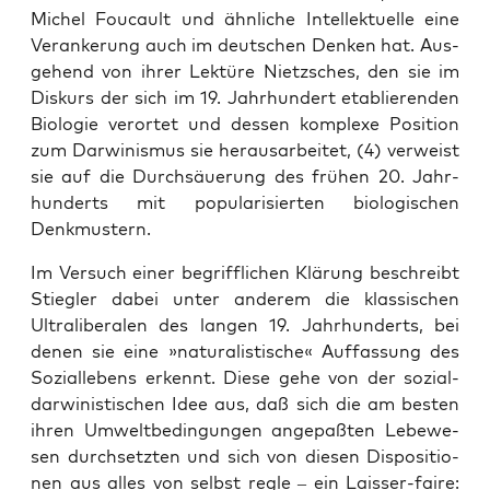
Michel Fou­cault und ähn­li­che Intel­lek­tu­el­le eine
Ver­an­ke­rung auch im deut­schen Den­ken hat. Aus­
ge­hend von ihrer Lek­tü­re Nietz­sches, den sie im
Dis­kurs der sich im 19. Jahr­hun­dert eta­blie­ren­den
Bio­lo­gie ver­or­tet und des­sen kom­ple­xe Posi­ti­on
zum Dar­wi­nis­mus sie her­aus­ar­bei­tet, (4) ver­weist
sie auf die Durch­säue­rung des frü­hen 20. Jahr­
hun­derts mit popu­la­ri­sier­ten bio­lo­gi­schen
Denkmustern.
Im Ver­such einer begriff­li­chen Klä­rung beschreibt
Stiegler dabei unter ande­rem die klas­si­schen
Ultra­li­be­ra­len des lan­gen 19. Jahr­hun­derts, bei
denen sie eine »natu­ra­lis­ti­sche« Auf­fas­sung des
Sozi­al­le­bens erkennt. Die­se gehe von der sozi­al­
dar­wi­nis­ti­schen Idee aus, daß sich die am bes­ten
ihren Umwelt­be­din­gun­gen ange­paß­ten Lebe­we­
sen durch­setz­ten und sich von die­sen Dis­po­si­tio­
nen aus alles von selbst reg­le – ein Lais­ser-fai­re: