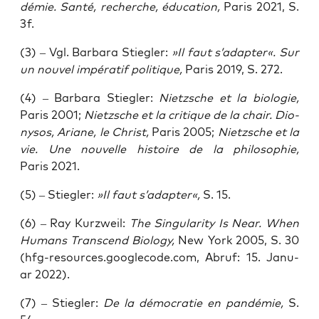
dé­mie. San­té, recher­che, édu­ca­ti­on,
Paris 2021, S.
3 f.
(3) – Vgl. Bar­ba­ra Stiegler:
»Il faut s’adapter«.
Sur
un nou­vel impé­ra­tif poli­tique,
Paris 2019, S. 272.
(4) – Bar­ba­ra Stiegler:
Nietz­sche et la bio­lo­gie,
Paris 2001;
Nietz­sche et la cri­tique de la chair. Dio­
ny­sos, Aria­ne, le Christ,
Paris 2005;
Nietz­sche et la
vie.
Une nou­vel­le his­toire de la phi­lo­so­phie,
Paris 2021.
(5) – Stiegler:
»Il faut s’adapter«,
S. 15.
(6) – Ray Kurz­weil:
The Sin­gu­la­ri­ty Is Near. When
Humans Tran­s­cend Bio­lo­gy,
New York 2005, S. 30
(hfg-resources.googlecode.com, Abruf: 15. Janu­
ar 2022).
(7) – Stiegler:
De la démo­cra­tie en pan­dé­mie,
S.