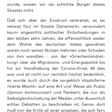
wur­de, wis­sen wir als schlich­te Bür­ger die­ses
Staa­tes nicht.
Daß sich aber der Ein­druck ver­brei­tet, es sei
»etwas faul im Staa­te Däne­mark«, ver­wun­dert
kaum ange­sichts poli­ti­scher Ent­schei­dun­gen in
den letz­ten zehn Jah­ren, die offen­sicht­lich weder
dem Woh­le des deut­schen Vol­kes gewid­met
waren noch sei­nen Nut­zen mehr­ten oder Scha­den
von ihm wand­ten – von der »Grie­chen­land­ret­
tung« über die Migra­ti­ons- und Ener­gie­po­li­tik bis
hin zur Hand­ha­bung der Coro­na-Kri­se: All dies
war und ist nicht nur recht­lich höchst bedenk­lich,
es wur­de auch durch die vor­geb­lich staats­fer­ne
»Vier­te Macht« auf eine Art und Wei­se als
Public
Opi­ni­on
kom­mu­ni­ziert und flan­kiert, die nur als
Selbst­gleich­schal­tung der Medi­en unter Aus­schluß
ech­ter Debat­ten zu beschrei­ben ist. Genau dort
muß nun die Kri­tik all jener anset­zen, die sich fern