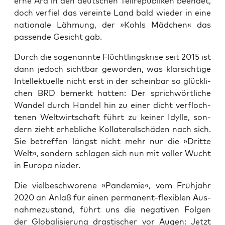
er­ne Ära in den deut­schen Teil­re­pu­bli­ken been­det,
doch ver­fiel das ver­ein­te Land bald wie­der in eine
natio­na­le Läh­mung, der »Kohls Mäd­chen« das
pas­sen­de Gesicht gab.
Durch die soge­nann­te Flücht­lings­kri­se seit 2015 ist
dann jedoch sicht­bar gewor­den, was klar­sich­ti­ge
Intel­lek­tu­el­le nicht erst in der schein­bar so glück­li­
chen BRD bemerkt hat­ten: Der sprich­wört­li­che
Wan­del durch Han­del hin zu einer dicht ver­floch­
te­nen Welt­wirt­schaft führt zu kei­ner Idyl­le, son­
dern zieht erheb­li­che Kol­la­te­ral­schä­den nach sich.
Sie betref­fen längst nicht mehr nur die »Drit­te
Welt«, son­dern schla­gen sich nun mit vol­ler Wucht
in Euro­pa nieder.
Die viel­be­schwo­re­ne »Pan­de­mie«, vom Früh­jahr
2020 an Anlaß für einen per­ma­nent-fle­xi­blen Aus­
nah­me­zu­stand, führt uns die nega­ti­ven Fol­gen
der Glo­ba­li­sie­rung dras­ti­scher vor Augen: Jetzt