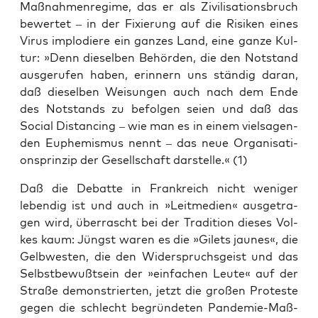
Maßnahmen­regime, das er als Zivi­li­sa­ti­ons­bruch
bewer­tet – in der Fixie­rung auf die Risi­ken eines
Virus implo­die­re ein gan­zes Land, eine gan­ze Kul­
tur: »Denn die­sel­ben Behör­den, die den Not­stand
aus­ge­ru­fen haben, erin­nern uns stän­dig dar­an,
daß die­sel­ben Wei­sun­gen auch nach dem Ende
des Not­stands zu befol­gen sei­en und daß das
Social Distancing – wie man es in einem viel­sa­gen­
den Euphe­mis­mus nennt – das neue Orga­ni­sa­ti­
ons­prin­zip der Gesell­schaft dar­stel­le.« (1)
Daß die Debat­te in Frank­reich nicht weni­ger
leben­dig ist und auch in »Leit­me­di­en« aus­ge­tra­
gen wird, über­rascht bei der Tra­di­ti­on die­ses Vol­
kes kaum: Jüngst waren es die »Gilets jau­nes«, die
Gelb­wes­ten, die den Wider­spruchs­geist und das
Selbst­be­wußt­sein der »ein­fa­chen Leu­te« auf der
Stra­ße demons­trier­ten, jetzt die gro­ßen Pro­tes­te
gegen die schlecht begrün­de­ten Pan­de­mie-Maß­