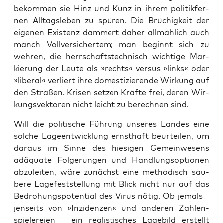
bekom­men sie Hinz und Kunz in ihrem poli­tik­fer­
nen All­tags­le­ben zu spü­ren. Die Brü­chig­keit der
eige­nen Exis­tenz däm­mert daher all­mäh­lich auch
manch Voll­ver­si­cher­tem; man beginnt sich zu
weh­ren, die herr­schafts­tech­nisch wich­ti­ge Mar­
kie­rung der Leu­te als »rechts« ver­sus »links« oder
»libe­ral« ver­liert ihre domes­ti­zie­ren­de Wir­kung auf
den Stra­ßen. Kri­sen set­zen Kräf­te frei, deren Wir­
kungs­vek­to­ren nicht leicht zu berech­nen sind.
Will die poli­ti­sche Füh­rung unse­res Lan­des eine
sol­che Lage­ent­wick­lung ernst­haft beur­tei­len, um
dar­aus im Sin­ne des hie­si­gen Gemein­we­sens
adäqua­te Fol­ge­run­gen und Hand­lungs­op­tio­nen
abzu­lei­ten, wäre zunächst eine metho­disch sau­
be­re Lage­fest­stel­lung mit Blick nicht nur auf das
Bedro­hungs­po­ten­ti­al des Virus nötig. Ob jemals –
jen­seits von »Inzi­den­zen« und ande­ren Zah­len­
spie­le­rei­en – ein rea­lis­ti­sches Lage­bild erstellt