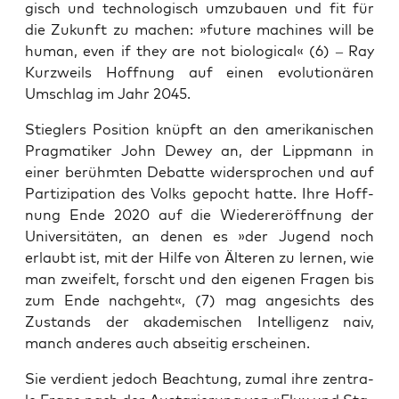
gisch und tech­no­lo­gisch umzu­bau­en und fit für
die Zukunft zu machen: »future machi­nes will be
human, even if they are not bio­lo­gi­cal« (6) – Ray
Kurz­weils Hoff­nung auf einen evo­lu­tio­nä­ren
Umschlag im Jahr 2045.
Stieglers Posi­ti­on knüpft an den ame­ri­ka­ni­schen
Prag­ma­ti­ker John ­Dew­ey an, der Lipp­mann in
einer berühm­ten Debat­te wider­spro­chen und auf
Par­ti­zi­pa­ti­on des Volks gepocht hat­te. Ihre Hoff­
nung Ende 2020 auf die Wie­der­eröff­nung der
Uni­ver­si­tä­ten, an denen es »der Jugend noch
erlaubt ist, mit der Hil­fe von Älte­ren zu ler­nen, wie
man zwei­felt, forscht und den eige­nen Fra­gen bis
zum Ende nach­geht«, (7) mag ange­sichts des
Zustands der aka­de­mi­schen Intel­li­genz naiv,
manch ande­res auch absei­tig erscheinen.
Sie ver­dient jedoch Beach­tung, zumal ihre zen­tra­