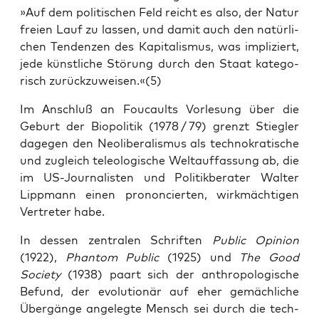
»Auf dem poli­ti­schen Feld reicht es also, der Natur
frei­en Lauf zu las­sen, und damit auch den natür­li­
chen Ten­den­zen des Kapi­ta­lis­mus, was impli­ziert,
jede künst­li­che Stö­rung durch den Staat kate­go­
risch zurückzuweisen.«(5)
Im Anschluß an Fou­caults Vor­le­sung über die
Geburt der Bio­po­li­tik (1978 / 79) grenzt Stiegler
dage­gen den Neo­li­be­ra­lis­mus als tech­no­kra­ti­sche
und zugleich teleo­lo­gi­sche Welt­auf­fas­sung ab, die
im US-Jour­na­lis­ten und Poli­tik­be­ra­ter Wal­ter
Lipp­mann einen pro­non­cier­ten, wirk­mäch­ti­gen
Ver­tre­ter habe.
In des­sen zen­tra­len Schrif­ten
Public Opi­ni­on
(1922),
Phan­tom Public
(1925) und
The Good
Socie­ty
(1938) paart sich der anthro­po­lo­gi­sche
Befund, der evo­lu­tio­när auf eher gemäch­li­che
Über­gän­ge ange­leg­te Mensch sei durch die tech­