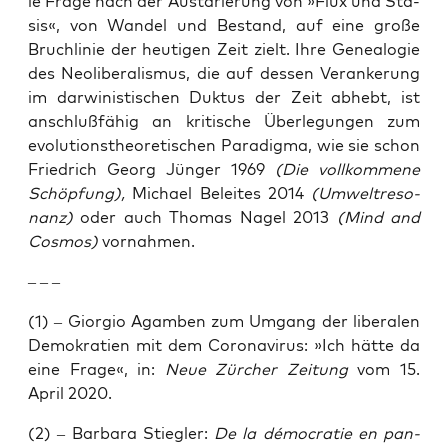
le Fra­ge nach der Aus­ta­rie­rung von »Flux und Sta­
sis«, von Wan­del und Bestand, auf eine gro­ße
Bruch­li­nie der heu­ti­gen Zeit zielt. Ihre Genea­lo­gie
des Neo­li­be­ra­lis­mus, die auf des­sen Ver­an­ke­rung
im dar­wi­nis­ti­schen Duk­tus der Zeit abhebt, ist
anschluß­fä­hig an kri­ti­sche Über­le­gun­gen zum
evo­lu­ti­ons­theo­re­ti­schen Para­dig­ma, wie sie schon
Fried­rich Georg Jün­ger 1969
(Die voll­kom­me­ne
Schöp­fung),
Micha­el Belei­tes 2014
(Umwelt­re­so­
nanz)
oder auch Tho­mas Nagel 2013
(Mind and
Cos­mos)
vornahmen.
– – –
(1) – Gior­gio Agam­ben zum Umgang der libe­ra­len
Demo­kra­tien mit dem Coro­na­vi­rus: »Ich hät­te da
eine Fra­ge«, in:
Neue Zür­cher Zei­tung
vom 15.
April 2020.
(2) – Bar­ba­ra Stiegler:
De la démo­cra­tie en pan­