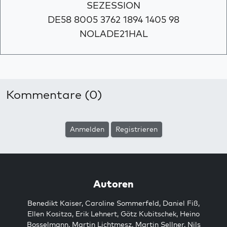
SEZESSION
DE58 8005 3762 1894 1405 98
NOLADE21HAL
Kommentare (0)
Anmelden
Registrieren
Autoren
Benedikt Kaiser
,
Caroline Sommerfeld
,
Daniel Fiß
,
Ellen Kositza
,
Erik Lehnert
,
Götz Kubitschek
,
Heino
Bosselmann
,
Martin Lichtmesz
,
Martin Sellner
,
Nils