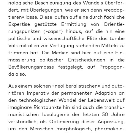
no­lo­gi­sche Beschleu­ni­gung des Wan­dels über­for­
dert, mit Über­le­gun­gen, wie er sich denn »read­ap­
tie­ren« las­se. Die­se lau­fen auf eine durch fach­li­che
Exper­ti­se gestütz­te Ermitt­lung von Ori­en­tie­
rungs­punk­ten (»caps«) hin­aus, auf die hin eine
poli­ti­sche und wis­sen­schaft­li­che Eli­te das tum­be
Volk mit allen zur Ver­fü­gung ste­hen­den Mit­teln zu
trim­men hat. Die Medi­en sind hier auf eine Ein­
mas­sie­rung poli­ti­scher Ent­schei­dun­gen in die
Bevöl­ke­rungs­mas­se fest­ge­legt, auf Pro­pa­gan­
da also.
Aus einem sol­chen »neo­li­be­ra­lis­ti­schen« und auto­
ri­tä­ren Impe­ra­tiv der per­ma­nen­ten Adap­ti­on an
den tech­no­lo­gi­schen Wan­del der Lebens­welt auf
ima­gi­nä­re Richt­punk­te hin sind auch die trans­hu­
ma­nis­ti­schen Ideo­lo­ge­me der letz­ten 50 Jah­re
ver­ständ­lich, als Opti­mie­rung die­ser Anpas­sung,
um den Men­schen mor­pho­lo­gisch, phar­ma­ko­lo­