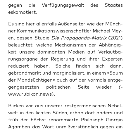
gegen die Ver­fü­gungs­ge­walt des Staa­tes
eskamotiert.
Es sind hier allen­falls Außen­sei­ter wie der Münch­
ner Kom­mu­ni­ka­ti­ons­wis­sen­schaft­ler Micha­el Mey­
en, des­sen Stu­die
Die Pro­pa­gan­da-Matrix
(2021)
beleuch­tet, wel­che Mecha­nis­men der Abhän­gig­
keit unse­re domi­nan­ten Medi­en auf Ver­laut­ba­
rungs­or­ga­ne der Regie­rung und ihrer Exper­ten
redu­ziert haben. Sol­che fin­den sich dann,
gebrand­markt und mar­gi­na­li­siert, in einem »Saum
der Mond­süch­ti­gen« auch auf der vor­mals ent­ge­
gen­ge­setz­ten poli­ti­schen Sei­te wie­der (­
www.rubikon.news).
Bli­cken wir aus unse­rer rest­ger­ma­ni­schen Nebel­
welt in den lich­ten ­Süden, erhob dort anders und
früh der höchst renom­mier­te Phi­lo­soph ­Gior­gio
Agam­ben das Wort unmiß­ver­ständ­lich gegen ein