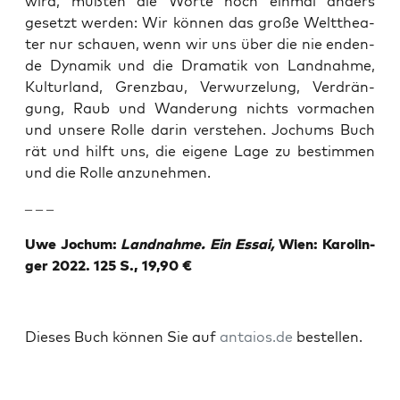
wird, müß­ten die Wor­te noch ein­mal anders
gesetzt wer­den: Wir kön­nen das gro­ße Welt­thea­
ter nur schau­en, wenn wir uns über die nie enden­
de Dyna­mik und die Dra­ma­tik von Land­nah­me,
Kul­tur­land, Grenz­bau, Ver­wur­ze­lung, Ver­drän­
gung, Raub und Wan­de­rung nichts vor­ma­chen
und unse­re Rol­le dar­in ver­ste­hen. Joch­ums Buch
rät und hilft uns, die eige­ne Lage zu bestim­men
und die Rol­le anzunehmen.
– – –
Uwe Jochum:
Land­nah­me. Ein Essai,
Wien: Karo­lin­
ger 2022. 125 S., 19,90 €
Die­ses Buch kön­nen Sie auf
antaios.de
bestellen.