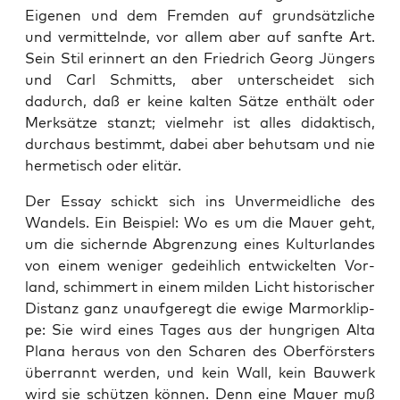
Eige­nen und dem Frem­den auf grund­sätz­li­che
und ver­mit­teln­de, vor allem aber auf sanf­te Art.
Sein Stil erin­nert an den Fried­rich Georg Jün­gers
und Carl Schmitts, aber unter­schei­det sich
dadurch, daß er kei­ne kal­ten Sät­ze ent­hält oder
Merk­sät­ze stanzt; viel­mehr ist alles didak­tisch,
durch­aus bestimmt, dabei aber behut­sam und nie
her­me­tisch oder elitär.
Der Essay schickt sich ins Unver­meid­li­che des
Wan­dels. Ein Bei­spiel: Wo es um die Mau­er geht,
um die sichern­de Abgren­zung eines Kul­tur­lan­des
von einem weni­ger gedeih­lich ent­wi­ckel­ten Vor­
land, schim­mert in einem mil­den Licht his­to­ri­scher
Distanz ganz unauf­ge­regt die ewi­ge Mar­mor­klip­
pe: Sie wird eines Tages aus der hung­ri­gen Alta
Pla­na her­aus von den Scha­ren des Ober­förs­ters
über­rannt wer­den, und kein Wall, kein Bau­werk
wird sie schüt­zen kön­nen. Denn eine Mau­er muß