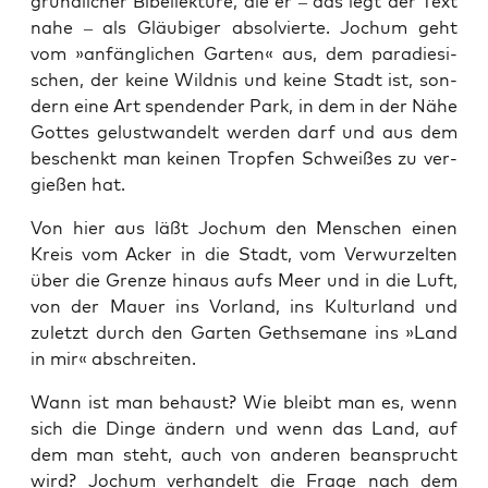
gründ­li­cher Bibel­lek­tü­re, die er – das legt der Text
nahe – als Gläu­bi­ger absol­vier­te. Jochum geht
vom »anfäng­li­chen Gar­ten« aus, dem para­die­si­
schen, der kei­ne Wild­nis und kei­ne Stadt ist, son­
dern eine Art spen­den­der Park, in dem in der Nähe
Got­tes gelust­wan­delt wer­den darf und aus dem
beschenkt man kei­nen Trop­fen Schwei­ßes zu ver­
gie­ßen hat.
Von hier aus läßt Jochum den Men­schen einen
Kreis vom Acker in die Stadt, vom Ver­wur­zel­ten
über die Gren­ze hin­aus aufs Meer und in die Luft,
von der Mau­er ins Vor­land, ins Kul­tur­land und
zuletzt durch den Gar­ten Geth­se­ma­ne ins »Land
in mir« abschreiten.
Wann ist man behaust? Wie bleibt man es, wenn
sich die Din­ge ändern und wenn das Land, auf
dem man steht, auch von ande­ren bean­sprucht
wird? Jochum ver­han­delt die Fra­ge nach dem