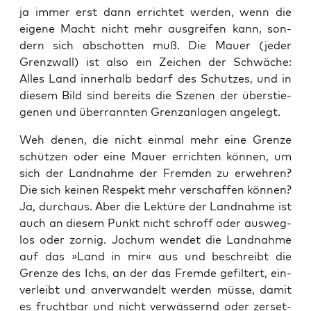
ja immer erst dann errich­tet wer­den, wenn die
eige­ne Macht nicht mehr aus­grei­fen kann, son­
dern sich abschot­ten muß. Die Mau­er (jeder
Grenz­wall) ist also ein Zei­chen der Schwä­che:
Alles Land inner­halb bedarf des Schut­zes, und in
die­sem Bild sind bereits die Sze­nen der über­stie­
ge­nen und über­rann­ten Grenz­an­la­gen angelegt.
Weh denen, die nicht ein­mal mehr eine Gren­ze
schüt­zen oder eine Mau­er errich­ten kön­nen, um
sich der Land­nah­me der Frem­den zu erweh­ren?
Die sich kei­nen Respekt mehr ver­schaf­fen kön­nen?
Ja, durch­aus. Aber die Lek­tü­re der Land­nah­me ist
auch an die­sem Punkt nicht schroff oder aus­weg­
los oder zor­nig. Jochum wen­det die Land­nah­me
auf das »Land in mir« aus und beschreibt die
Gren­ze des Ichs, an der das Frem­de gefil­tert, ein­
ver­leibt und anver­wan­delt wer­den müs­se, damit
es frucht­bar und nicht ver­wäs­sernd oder zer­set­