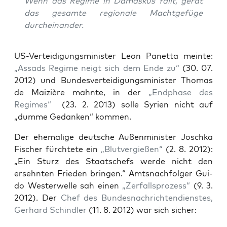
Wenn das Regime in Damas­kus fällt, gerät
das gesam­te regio­na­le Macht­ge­fü­ge
durcheinander.
US-Ver­tei­di­gungs­mi­nis­ter Leon Panet­ta mein­te:
„Assads Regime neigt sich dem Ende zu“
(30. 07.
2012) und Bun­des­ver­tei­di­gungs­mi­nis­ter Tho­mas
de Mai­ziè­re mahn­te, in der
„End­pha­se des
Regimes“
(23. 2. 2013) sol­le Syri­en nicht auf
„dum­me Gedan­ken“ kommen.
Der ehe­ma­li­ge deut­sche Außen­mi­nis­ter Josch­ka
Fischer fürch­te­te ein
„Blut­ver­gie­ßen“
(2. 8. 2012):
„Ein Sturz des Staats­chefs wer­de nicht den
ersehn­ten Frie­den brin­gen.“ Amts­nach­fol­ger Gui­
do Wes­ter­wel­le sah einen
„Zer­falls­pro­zess“
(9. 3.
2012). Der
Chef des Bun­des­nach­rich­ten­diens­tes,
Ger­hard Schind­ler
(11. 8. 2012) war sich sicher: