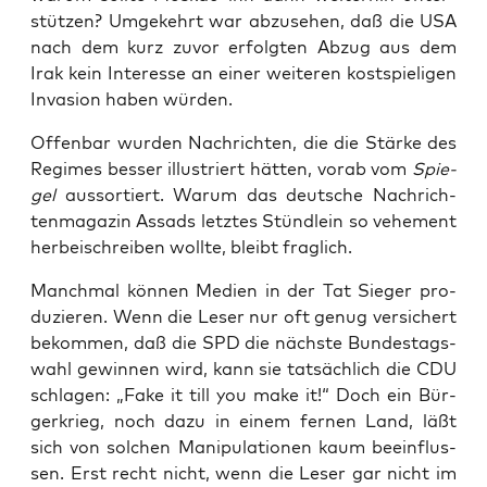
stüt­zen? Umge­kehrt war abzu­se­hen, daß die USA
nach dem kurz zuvor erfolg­ten Abzug aus dem
Irak kein Inter­es­se an einer wei­te­ren kost­spie­li­gen
Inva­si­on haben würden.
Offen­bar wur­den Nach­rich­ten, die die Stär­ke des
Regimes bes­ser illus­triert hät­ten, vor­ab vom
Spie­
gel
aus­sor­tiert. War­um das deut­sche Nach­rich­
ten­ma­ga­zin Assads letz­tes Stünd­lein so vehe­ment
her­bei­schrei­ben woll­te, bleibt fraglich.
Manch­mal kön­nen Medi­en in der Tat Sie­ger pro­
du­zie­ren. Wenn die Leser nur oft genug ver­si­chert
bekom­men, daß die SPD die nächs­te Bun­des­tags­
wahl gewin­nen wird, kann sie tat­säch­lich die CDU
schla­gen: „Fake it till you make it!“ Doch ein Bür­
ger­krieg, noch dazu in einem fer­nen Land, läßt
sich von sol­chen Mani­pu­la­tio­nen kaum beein­flus­
sen. Erst recht nicht, wenn die Leser gar nicht im