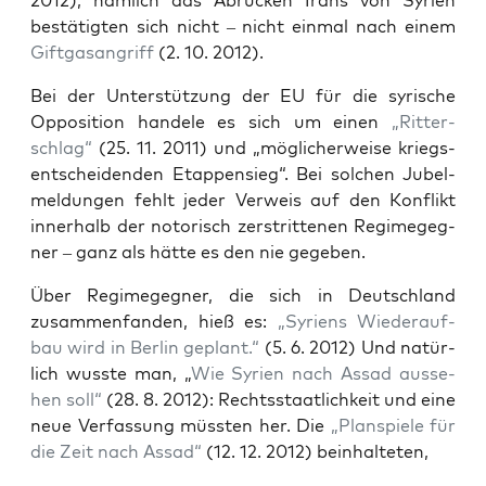
2012), näm­lich das Abrü­cken Irans von Syri­en
bestä­tig­ten sich nicht – nicht ein­mal nach einem
Gift­gas­an­griff
(2. 10. 2012).
Bei der Unter­stüt­zung der EU für die syri­sche
Oppo­si­ti­on han­de­le es sich um einen
„Rit­ter­
schlag“
(25. 11. 2011) und „mög­li­cher­wei­se kriegs­
ent­schei­den­den Etap­pen­sieg“. Bei sol­chen Jubel­
mel­dun­gen fehlt jeder Ver­weis auf den Kon­flikt
inner­halb der noto­risch zer­strit­te­nen Regime­geg­
ner – ganz als hät­te es den nie gegeben.
Über Regime­geg­ner, die sich in Deutsch­land
zusam­men­fan­den, hieß es:
„Syri­ens Wie­der­auf­
bau wird in Ber­lin geplant.“
(5. 6. 2012) Und natür­
lich wuss­te man, „
Wie Syri­en nach Assad aus­se­
hen soll“
(28. 8. 2012): Rechts­staat­lich­keit und eine
neue Ver­fas­sung müss­ten her. Die
„Plan­spie­le für
die Zeit nach Assad“
(12. 12. 2012) beinhalteten,