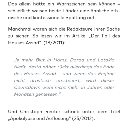
Das allein hät­te ein Warn­zei­chen sein kön­nen –
schließ­lich wei­sen bei­de Län­der eine ähn­li­che eth­
ni­sche und kon­fes­sio­nel­le Spal­tung auf.
Manch­mal waren sich die Redak­teu­re ihrer Sache
zu sicher. So lesen wir im Arti­kel „Der Fall des
Hau­ses Assad“ (18/2011):
Je mehr Blut in Homs, Daraa und Lata­kia
fließt, des­to näher rückt aller­dings das Ende
des Hau­ses Assad – und wenn das Regime
nicht dras­tisch umsteu­ert, wird die­ser
Count­down wohl nicht mehr in Jah­ren oder
Mona­ten gemessen.“
Und Chris­toph Reu­ter schrieb unter dem Titel
„Apo­ka­lyp­se und Auf­lö­sung“ (25/2012):