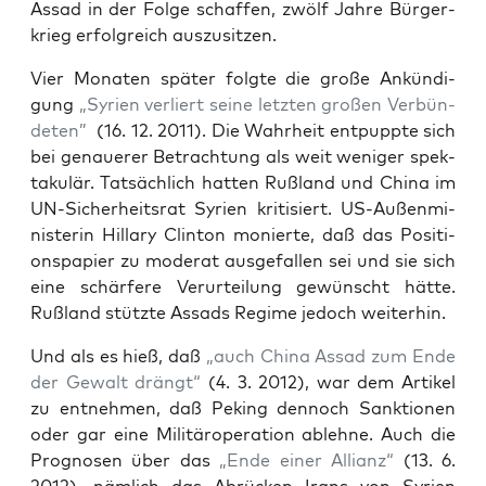
Assad in der Fol­ge schaf­fen, zwölf Jah­re Bür­ger­
krieg erfolg­reich auszusitzen.
Vier Mona­ten spä­ter folg­te die gro­ße Ankün­di­
gung
„Syri­en ver­liert sei­ne letz­ten gro­ßen Ver­bün­
de­ten”
(16. 12. 2011). Die Wahr­heit ent­pupp­te sich
bei genaue­rer Betrach­tung als weit weni­ger spek­
ta­ku­lär. Tat­säch­lich hat­ten Ruß­land und Chi­na im
UN-Sicher­heits­rat Syri­en kri­ti­siert. US-Außen­mi­
nis­te­rin Hil­la­ry Clin­ton monier­te, daß das Posi­ti­
ons­pa­pier zu mode­rat aus­ge­fal­len sei und sie sich
eine schär­fe­re Ver­ur­tei­lung gewünscht hät­te.
Ruß­land stütz­te Assads Regime jedoch weiterhin.
Und als es hieß, daß
„auch Chi­na Assad zum Ende
der Gewalt drängt“
(4. 3. 2012), war dem Arti­kel
zu ent­neh­men, daß Peking den­noch Sank­tio­nen
oder gar eine Mili­tär­ope­ra­ti­on ableh­ne. Auch die
Pro­gno­sen über das
„Ende einer Alli­anz“
(13. 6.