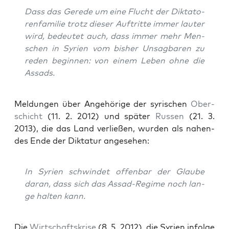
Dass das Gere­de um eine Flucht der Dik­ta­to­
ren­fa­mi­lie trotz die­ser Auf­trit­te immer lau­ter
wird, bedeu­tet auch, dass immer mehr Men­
schen in Syri­en vom bis­her Unsag­ba­ren zu
reden begin­nen: von einem Leben ohne die
Assads.
Mel­dun­gen über Ange­hö­ri­ge der syri­schen
Ober­
schicht
(11. 2. 2012) und spä­ter
Rus­sen
(21. 3.
2013), die das Land ver­lie­ßen, wur­den als nahen­
des Ende der Dik­ta­tur angesehen:
In Syri­en schwin­det offen­bar der Glau­be
dar­an, dass sich das Assad-Regime noch lan­
ge hal­ten kann.
Die
Wirt­schafts­kri­se
(8. 5. 2012), die Syri­en infol­ge