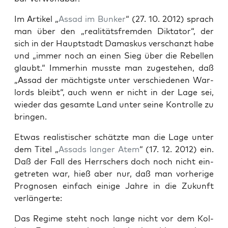
Im Arti­kel „
Assad im Bun­ker
“ (27. 10. 2012) sprach
man über den „rea­li­täts­frem­den Dik­ta­tor“, der
sich in der Haupt­stadt Damas­kus ver­schanzt habe
und „immer noch an einen Sieg über die Rebel­len
glaubt.“ Immer­hin muss­te man zuge­ste­hen, daß
„Assad der mäch­tigs­te unter ver­schie­de­nen War­
lords bleibt“, auch wenn er nicht in der Lage sei,
wie­der das gesam­te Land unter sei­ne Kon­trol­le zu
bringen.
Etwas rea­lis­ti­scher schätz­te man die Lage unter
dem Titel „
Assads lan­ger Atem
“ (17. 12. 2012) ein.
Daß der Fall des Herr­schers doch noch nicht ein­
ge­tre­ten war, hieß aber nur, daß man vor­he­ri­ge
Pro­gno­sen ein­fach eini­ge Jah­re in die Zukunft
verlängerte:
Das Regime steht noch lan­ge nicht vor dem Kol­