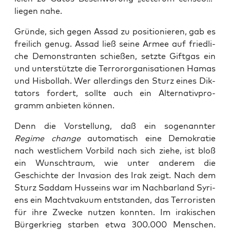
lie­gen nahe.
Grün­de, sich gegen Assad zu posi­tio­nie­ren, gab es
frei­lich genug. Assad ließ sei­ne Armee auf fried­li­
che Demons­tran­ten schie­ßen, setz­te Gift­gas ein
und unter­stütz­te die Ter­ror­or­ga­ni­sa­tio­nen Hamas
und His­bol­lah. Wer aller­dings den Sturz eines Dik­
ta­tors for­dert, soll­te auch ein Alter­na­tiv­pro­
gramm anbie­ten können.
Denn die Vor­stel­lung, daß ein soge­nann­ter
Regime chan­ge
auto­ma­tisch eine Demo­kra­tie
nach west­li­chem Vor­bild nach sich zie­he, ist bloß
ein Wunsch­traum, wie unter ande­rem die
Geschich­te der Inva­si­on des Irak zeigt. Nach dem
Sturz Sad­dam Hus­s­eins war im Nach­bar­land Syri­
ens ein Macht­va­ku­um ent­stan­den, das Ter­ro­ris­ten
für ihre Zwe­cke nut­zen konn­ten. Im ira­ki­schen
Bür­ger­krieg star­ben etwa 300.000 Men­schen.