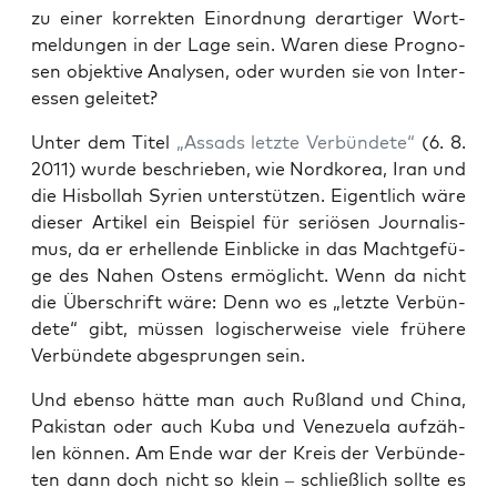
zu einer kor­rek­ten Ein­ord­nung der­ar­ti­ger Wort­
mel­dun­gen in der Lage sein. Waren die­se Pro­gno­
sen objek­ti­ve Ana­ly­sen, oder wur­den sie von Inter­
es­sen geleitet?
Unter dem Titel
„Assads letz­te Ver­bün­de­te“
(6. 8.
2011) wur­de beschrie­ben, wie Nord­ko­rea, Iran und
die His­bol­lah Syri­en unter­stüt­zen. Eigent­lich wäre
die­ser Arti­kel ein Bei­spiel für seriö­sen Jour­na­lis­
mus, da er erhel­len­de Ein­bli­cke in das Macht­ge­fü­
ge des Nahen Ostens ermög­licht. Wenn da nicht
die Über­schrift wäre: Denn wo es „letz­te Ver­bün­
de­te“ gibt, müs­sen logi­scher­wei­se vie­le frü­he­re
Ver­bün­de­te abge­sprun­gen sein.
Und eben­so hät­te man auch Ruß­land und Chi­na,
Paki­stan oder auch Kuba und Vene­zue­la auf­zäh­
len kön­nen. Am Ende war der Kreis der Ver­bün­de­
ten dann doch nicht so klein – schließ­lich soll­te es