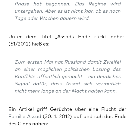
Pha­se hat begon­nen. Das Regime wird
unter­ge­hen. Aber es ist nicht klar, ob es noch
Tage oder Wochen dau­ern wird.
Unter dem Titel „Assads Ende rückt näher“
(51/2012) hieß es:
Zum ers­ten Mal hat Russ­land damit Zwei­fel
an einer mög­li­chen poli­ti­schen Lösung des
Kon­flikts öffent­lich gemacht – ein deut­li­ches
Signal dafür, dass Assad sich ver­mut­lich
nicht mehr lan­ge an der Macht hal­ten kann.
Ein Arti­kel griff Gerüch­te über eine Flucht der
Fami­lie Assad
(30. 1. 2012) auf und sah das Ende
des Clans nahen: