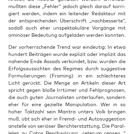
muß­ten die­se „Feh­ler“ jedoch gleich dar­auf kor­ri­
giert wer­den, indem ein lei­ten­der Redak­teur mit
der ent­spre­chen­den Über­schrift „nach­bes­ser­te“,
sodaß auch eher unspek­ta­ku­lä­re Vor­gän­ge mit
omi­nö­ser Bedeu­tung auf­ge­la­den wer­den konnten.
Der vor­herr­schen­de Trend war ein­deu­tig: In etwa
hun­dert Bei­trä­gen wur­de expli­zit oder impli­zit das
nahen­de Ende Assads ver­kün­det, bzw. wur­den die
Erfolgs­aus­sich­ten des Regimes durch sug­ges­ti­ve
For­mu­lie­run­gen (Framing) in ein schlech­te­res
Licht gerückt. Die Men­ge an Arti­keln die­ser Art
spricht gegen blo­ße Irr­tü­mer und Fehl­pro­gno­sen,
die auch guten Jour­na­lis­ten unter­lau­fen, son­dern
eher für eine geziel­te Mani­pu­la­ti­on. Wer in so
hoher Takt­zahl sein Man­tra unters Volk brin­gen
muß, übt sich eher in Fremd- und Auto­sug­ges­ti­on
anstel­le von seriö­ser Bericht­erstat­tung. Die Par­al­
le­len zu Catos Beschwö­rung „ceter­um cen­seo…“