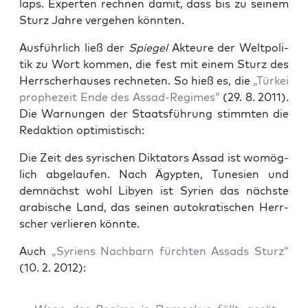
laps. Exper­ten rech­nen damit, dass bis zu sei­nem
Sturz Jah­re ver­ge­hen könnten.
Aus­führ­lich ließ der
Spie­gel
Akteu­re der Welt­po­li­
tik zu Wort kom­men, die fest mit einem Sturz des
Herr­scher­hau­ses rech­ne­ten. So hieß es, die
„Tür­kei
pro­phe­zeit Ende des Assad-Regimes“
(29. 8. 2011).
Die War­nun­gen der Staats­füh­rung stimm­ten die
Redak­ti­on optimistisch:
Die Zeit des syri­schen Dik­ta­tors Assad ist womög­
lich abge­lau­fen. Nach Ägyp­ten, Tune­si­en und
dem­nächst wohl Liby­en ist Syri­en das nächs­te
ara­bi­sche Land, das sei­nen auto­kra­ti­schen Herr­
scher ver­lie­ren könnte.
Auch
„Syri­ens Nach­barn fürch­ten Assads Sturz“
(10. 2. 2012):