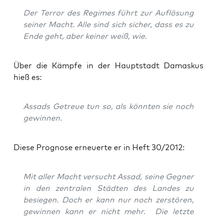
Der Ter­ror des Regimes führt zur Auf­lö­sung
sei­ner Macht. Alle sind sich sicher, dass es zu
Ende geht, aber kei­ner weiß, wie.
Über die Kämp­fe in der Haupt­stadt Damas­kus
hieß es:
Assads Getreue tun so, als könn­ten sie noch
gewinnen.
Die­se Pro­gno­se erneu­er­te er in Heft 30/2012:
Mit aller Macht ver­sucht Assad, sei­ne Geg­ner
in den zen­tra­len Städ­ten des Lan­des zu
besie­gen. Doch er kann nur noch zer­stö­ren,
gewin­nen kann er nicht mehr. Die letz­te