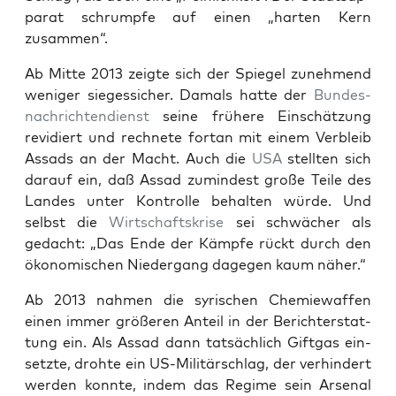
pa­rat schrump­fe auf einen „har­ten Kern
zusammen“.
Ab Mit­te 2013 zeig­te sich der Spie­gel zuneh­mend
weni­ger sie­ges­si­cher. Damals hat­te der
Bun­des­
nach­rich­ten­dienst
sei­ne frü­he­re Ein­schät­zung
revi­diert und rech­ne­te fort­an mit einem Ver­bleib
Assads an der Macht. Auch die
USA
stell­ten sich
dar­auf ein, daß Assad zumin­dest gro­ße Tei­le des
Lan­des unter Kon­trol­le behal­ten wür­de. Und
selbst die
Wirt­schafts­kri­se
sei schwä­cher als
gedacht: „Das Ende der Kämp­fe rückt durch den
öko­no­mi­schen Nie­der­gang dage­gen kaum näher.“
Ab 2013 nah­men die syri­schen Che­mie­waf­fen
einen immer grö­ße­ren Anteil in der Bericht­erstat­
tung ein. Als Assad dann tat­säch­lich Gift­gas ein­
setz­te, droh­te ein US-Mili­tär­schlag, der ver­hin­dert
wer­den konn­te, indem das Regime sein Arse­nal