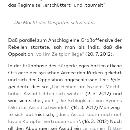
das Regime sei „erschüt­tert“ und „tau­melt“:
Die Macht des Des­po­ten schwindet.
Daß par­al­lel zum Anschlag eine Groß­of­fen­si­ve der
Rebel­len star­te­te, sah man als Indiz, daß die
Oppo­si­ti­on „
voll im Zeit­plan lie­ge“
(20. 7. 2012).
In der Früh­pha­se des Bür­ger­krie­ges hat­ten etli­che
Offi­zie­re der syri­schen Armee den Rücken gekehrt
und sich der Oppo­si­ti­on ange­schlos­sen. Der
Spie­
gel
deu­te dies so: „
Die Rei­hen um Syri­ens Macht­
ha­ber Assad lich­ten sich wei­ter
“ (9. 3. 2012) und
war sich sicher, daß
„Die Schlag­kraft von Syri­ens
Dik­ta­tor Assad schwin­det.“
(14. 3. 2012) Man zeig­
te sich opti­mis­tisch,
„dass Assad kaum noch auf
loya­le Kämp­fer ver­trau­en kann
”. (16. 3. 2012) Nach
all den Abgän­gen sei Assad ein
„ein­sa­mer Dik­ta­