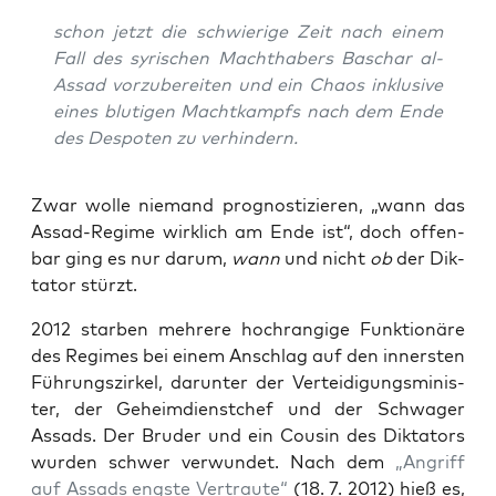
schon jetzt die schwie­ri­ge Zeit nach einem
Fall des syri­schen Macht­ha­bers Baschar al-
Assad vor­zu­be­rei­ten und ein Cha­os inklu­si­ve
eines blu­ti­gen Macht­kampfs nach dem Ende
des Des­po­ten zu verhindern.
Zwar wol­le nie­mand pro­gnos­ti­zie­ren, „wann das
Assad-Regime wirk­lich am Ende ist“, doch offen­
bar ging es nur dar­um,
wann
und nicht
ob
der Dik­
ta­tor stürzt.
2012 star­ben meh­re­re hoch­ran­gi­ge Funk­tio­nä­re
des Regimes bei einem Anschlag auf den inners­ten
Füh­rungs­zir­kel, dar­un­ter der Ver­tei­di­gungs­mi­nis­
ter, der Geheim­dienst­chef und der Schwa­ger
Assads. Der Bru­der und ein Cou­sin des Dik­ta­tors
wur­den schwer ver­wun­det. Nach dem
„Angriff
auf Assads engs­te Ver­trau­te“
(18. 7. 2012) hieß es,