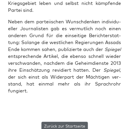
Kriegs­ge­biet leben und selbst nicht kämp­fen­de
Par­tei sind.
Neben dem par­tei­ischen Wunsch­den­ken indi­vi­du­
el­ler Jour­na­lis­ten gab es ver­mut­lich noch einen
ande­ren Grund für die ein­sei­ti­ge Bericht­erstat­
tung: Solan­ge die west­li­chen Regie­run­gen Assads
Ende kom­men sahen, publi­zier­te auch der
Spie­gel
ent­spre­chen­de Arti­kel, die eben­so schnell wie­der
ver­schwan­den, nach­dem die Geheim­diens­te 2013
ihre Ein­schät­zung revi­diert hat­ten. Der
Spie­gel,
der sich einst als Wider­part der Mäch­ti­gen ver­
stand, hat ein­mal mehr als ihr Sprach­rohr
fungiert.
Zurück zur Startseite