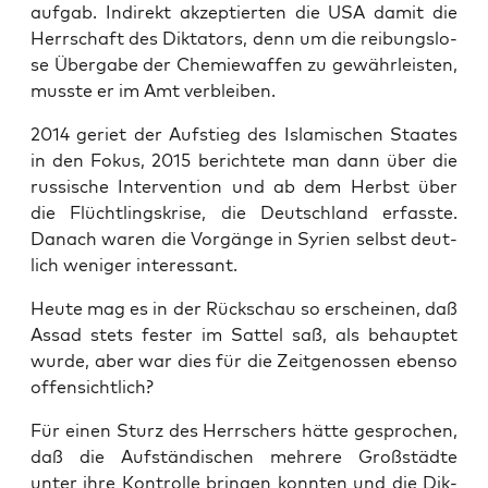
auf­gab. Indi­rekt akzep­tier­ten die USA damit die
Herr­schaft des Dik­ta­tors, denn um die rei­bungs­lo­
se Über­ga­be der Che­mie­waf­fen zu gewähr­leis­ten,
muss­te er im Amt verbleiben.
2014 geriet der Auf­stieg des Isla­mi­schen Staa­tes
in den Fokus, 2015 berich­te­te man dann über die
rus­si­sche Inter­ven­ti­on und ab dem Herbst über
die Flücht­lings­kri­se, die Deutsch­land erfass­te.
Danach waren die Vor­gän­ge in Syri­en selbst deut­
lich weni­ger interessant.
Heu­te mag es in der Rück­schau so erschei­nen, daß
Assad stets fes­ter im Sat­tel saß, als behaup­tet
wur­de, aber war dies für die Zeit­ge­nos­sen eben­so
offensichtlich?
Für einen Sturz des Herr­schers hät­te gespro­chen,
daß die Auf­stän­di­schen meh­re­re Groß­städ­te
unter ihre Kon­trol­le brin­gen konn­ten und die Dik­