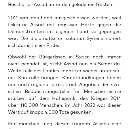
Baschar al-Assad unter den geladenen Gästen.
2011 war das Land aus­ge­schlos­sen wor­den, weil
Dik­ta­tor Assad mit mas­si­ver Här­te gegen die
Demons­tran­ten im eige­nen Land vor­ge­gan­gen
war. Die diplo­ma­ti­sche Iso­la­ti­on Syri­ens nähert
sich damit ihrem Ende.
Obwohl der Bür­ger­krieg in Syri­en noch immer
nicht been­det ist, steht Assad nun als Sie­ger da.
Wei­te Tei­le des Lan­des konn­te er wie­der unter sei­
ner Kon­trol­le brin­gen, Kampf­hand­lun­gen fin­den
nur noch regio­nal statt. Laut Anga­ben der syri­
schen Beob­ach­tungs­stel­le für Men­schen­rech­te
star­ben auf dem Höhe­punkt des Krie­ges 2014
über 110.000 Men­schen, im Jahr 2022 war die­ser
Wert auf knapp 4.000 Tote gesunken.
Für man­chen mag die­ser Tri­umph Assads eine