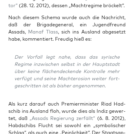
tor“
(28. 12. 2012), des­sen „Macht­re­gime bröckelt“.
Nach die­sem Sche­ma wur­de auch die Nach­richt,
daß der Bri­ga­de­ge­ne­ral, ein Jugend­freund
Assads,
Man­af Tlass
, sich ins Aus­land abge­setzt
habe, kom­men­tiert. Freu­dig hieß es:
Der Vor­fall legt nahe, dass das syri­sche
Regime inzwi­schen selbst in der Haupt­stadt
über kei­ne flä­chen­de­cken­de Kon­trol­le mehr
ver­fügt und sei­ne Macht­ero­si­on wei­ter fort­
ge­schrit­ten ist als bis­her angenommen.
Als kurz dar­auf auch Pre­mier­mi­nis­ter Riad Had­
schib ins Aus­land floh, wur­de dies als Indiz gewer­
tet, daß
„Assads Regie­rung zer­fällt“
(6. 8. 2012),
Habdschibs Flucht sei sowohl ein „sym­bo­li­scher
Schlag“, als auch eine „Pein­lich­keit“. Der Staats­ap­