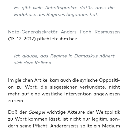
Es gibt vie­le Anhalts­punk­te dafür, dass die
End­pha­se des Regimes begon­nen hat.
Nato-Gene­ral­se­kre­tär Anders Fogh Ras­mus­sen
(13. 12. 2012) pflich­te­te ihm bei:
Ich glau­be, das Regime in Damas­kus nähert
sich dem Kollaps.
Im glei­chen Arti­kel kam auch die syri­sche Oppo­si­ti­
on zu Wort, die sie­ges­si­cher ver­kün­de­te, nicht
mehr auf eine west­li­che Inter­ven­ti­on ange­wie­sen
zu sein.
Daß der
Spie­gel
wich­ti­ge Akteu­re der Welt­po­li­tik
zu Wort kom­men lässt, ist nicht nur legi­tim, son­
dern sei­ne Pflicht. Ande­rer­seits soll­te ein Medi­um