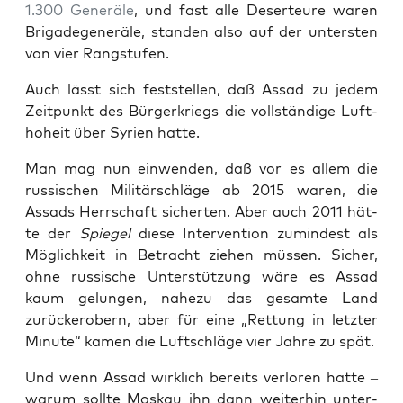
1.300 Gene­rä­le
, und fast alle Deser­teu­re waren
Bri­ga­de­ge­ne­rä­le, stan­den also auf der unters­ten
von vier Rangstufen.
Auch lässt sich fest­stel­len, daß Assad zu jedem
Zeit­punkt des Bür­ger­kriegs die voll­stän­di­ge Luft­
ho­heit über Syri­en hatte.
Man mag nun ein­wen­den, daß vor es allem die
rus­si­schen Mili­tär­schlä­ge ab 2015 waren, die
Assads Herr­schaft sicher­ten. Aber auch 2011 hät­
te der
Spie­gel
die­se Inter­ven­ti­on zumin­dest als
Mög­lich­keit in Betracht zie­hen müs­sen. Sicher,
ohne rus­si­sche Unter­stüt­zung wäre es Assad
kaum gelun­gen, nahe­zu das gesam­te Land
zurück­er­obern, aber für eine „Ret­tung in letz­ter
Minu­te“ kamen die Luft­schlä­ge vier Jah­re zu spät.
Und wenn Assad wirk­lich bereits ver­lo­ren hat­te –
war­um soll­te Mos­kau ihn dann wei­ter­hin unter­