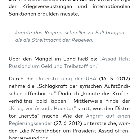
der Kriegs­ver­wüs­tun­gen und inter­na­tio­na­len
Sank­tio­nen erdul­den musste,
könn­te das Regime schnel­ler zu Fall brin­gen
als die Streit­macht der Rebellen.
Über den Man­gel im Land hieß es:
„Assad fleht
Russ­land um Geld und Treib­stoff an.“
Durch die
Unter­stüt­zung der USA
(16. 5. 2012)
neh­me die „Schlag­kraft der syri­schen Auf­stän­di­
schen offen­bar zu“. Dadurch „könn­te das Kräf­te­
ver­hält­nis bald kip­pen.“ Mitt­ler­wei­le fin­de der
„Krieg vor Assads Haus­tür“
statt, was den Dik­ta­
tor „ner­vös“ mache. Wie der
Angriff auf
einen
Regie­rungs­sen­der
(27. 6. 2012) unter­strei­che, wür­
den „die Macht­ha­ber um Prä­si­dent Assad offen­
bar verwundbar.“