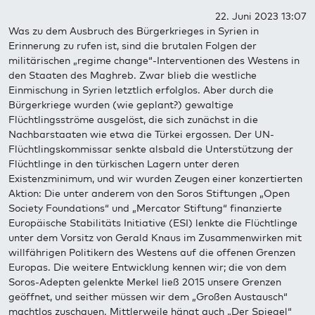
22. Juni 2023 13:07
Was zu dem Ausbruch des Bürgerkrieges in Syrien in
Erinnerung zu rufen ist, sind die brutalen Folgen der
militärischen „regime change“-Interventionen des Westens in
den Staaten des Maghreb. Zwar blieb die westliche
Einmischung in Syrien letztlich erfolglos. Aber durch die
Bürgerkriege wurden (wie geplant?) gewaltige
Flüchtlingsströme ausgelöst, die sich zunächst in die
Nachbarstaaten wie etwa die Türkei ergossen. Der UN-
Flüchtlingskommissar senkte alsbald die Unterstützung der
Flüchtlinge in den türkischen Lagern unter deren
Existenzminimum, und wir wurden Zeugen einer konzertierten
Aktion: Die unter anderem von den Soros Stiftungen „Open
Society Foundations“ und „Mercator Stiftung“ finanzierte
Europäische Stabilitäts Initiative (ESI) lenkte die Flüchtlinge
unter dem Vorsitz von Gerald Knaus im Zusammenwirken mit
willfährigen Politikern des Westens auf die offenen Grenzen
Europas. Die weitere Entwicklung kennen wir; die von dem
Soros-Adepten gelenkte Merkel ließ 2015 unsere Grenzen
geöffnet, und seither müssen wir dem „Großen Austausch“
machtlos zuschauen. Mittlerweile hängt auch „Der Spiegel“