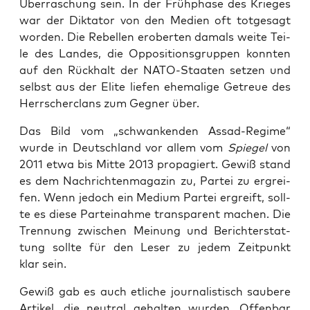
Über­ra­schung sein. In der Früh­pha­se des Krie­ges
war der Dik­ta­tor von den Medi­en oft tot­ge­sagt
wor­den. Die Rebel­len erober­ten damals wei­te Tei­
le des Lan­des, die Oppo­si­ti­ons­grup­pen konn­ten
auf den Rück­halt der NATO-Staa­ten set­zen und
selbst aus der Eli­te lie­fen ehe­ma­li­ge Getreue des
Herr­scher­clans zum Geg­ner über.
Das Bild vom „schwan­ken­den Assad-Regime“
wur­de in Deutsch­land vor allem vom
Spie­gel
von
2011 etwa bis Mit­te 2013 pro­pa­giert. Gewiß stand
es dem Nach­rich­ten­ma­ga­zin zu, Par­tei zu ergrei­
fen. Wenn jedoch ein Medi­um Par­tei ergreift, soll­
te es die­se Par­tei­nah­me trans­pa­rent machen. Die
Tren­nung zwi­schen Mei­nung und Bericht­erstat­
tung soll­te für den Leser zu jedem Zeit­punkt
klar sein.
Gewiß gab es auch etli­che jour­na­lis­tisch sau­be­re
Arti­kel, die neu­tral gehal­ten wur­den. Offen­bar