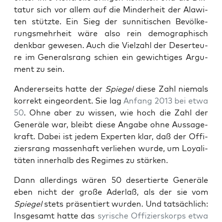
ta­tur sich vor allem auf die Min­der­heit der Ala­wi­
ten stütz­te. Ein Sieg der sun­ni­ti­schen Bevöl­ke­
rungs­mehr­heit wäre also rein demo­gra­phisch
denk­bar gewe­sen. Auch die Viel­zahl der Deser­teu­
re im Gene­rals­rang schien ein gewich­ti­ges Argu­
ment zu sein.
Ande­rer­seits hat­te der
Spie­gel
die­se Zahl nie­mals
kor­rekt ein­ge­or­dent. Sie lag
Anfang 2013 bei etwa
50
. Ohne aber zu wis­sen, wie hoch die Zahl der
Gene­rä­le war, bleibt die­se Anga­be ohne Aus­sa­ge­
kraft. Dabei ist jedem Exper­ten klar, daß der Offi­
ziers­rang mas­sen­haft ver­lie­hen wur­de, um Loya­li­
tä­ten inner­halb des Regimes zu stärken.
Dann aller­dings wären 50 deser­tier­te Gene­rä­le
eben nicht der gro­ße Ader­laß, als der sie vom
Spie­gel
stets prä­sen­tiert wur­den. Und tat­säch­lich:
Ins­ge­samt hat­te das
syri­sche Offi­ziers­korps etwa