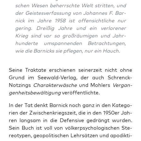
schen Wesen beherrsch­te Welt strit­ten, und
der Geis­tes­ver­fas­sung von Johan­nes F. Bar­
nick im Jah­re 1958 ist offen­sicht­li­che nur
gering. Drei­ßig Jah­re und ein ver­lo­re­ner
Krieg sind vor so groß­räu­mi­gen und Jahr­
hun­der­te umspan­nen­den Betrach­tun­gen,
wie die Bar­nicks sie pfle­gen, nur ein Hauch.
Sei­ne Trak­ta­te erschie­nen sei­ner­zeit nicht ohne
Grund im See­wald-Ver­lag, der auch Schrenck-
Not­zings
Cha­rak­ter­wä­sche
und Moh­lers
Ver­gan­
gen­heits­be­wäl­ti­gung
veröffentlichte.
In der Tat denkt Bar­nick noch ganz in den Kate­go­
rien der Zwi­schen­kriegs­zeit, die in den 1950er Jah­
ren lang­sam in die Defen­si­ve gedrängt wur­den.
Sein Buch ist voll von völ­ker­psy­cho­lo­gi­schen Ste­
reo­ty­pen, geo­po­li­ti­schen Lehr­sät­zen und apo­dik­ti­