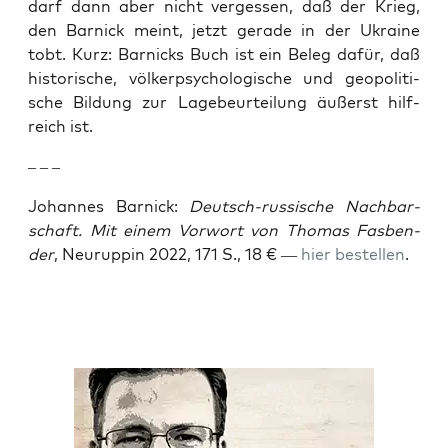
darf dann aber nicht ver­ges­sen, daß der Krieg,
den Bar­nick meint, jetzt gera­de in der Ukrai­ne
tobt. Kurz: Bar­nicks Buch ist ein Beleg dafür, daß
his­to­ri­sche, völ­ker­psy­cho­lo­gi­sche und geo­po­li­ti­
sche Bil­dung zur Lage­be­ur­tei­lung äußerst hilf­
reich ist.
– – –
Johan­nes Bar­nick:
Deutsch-rus­si­sche Nach­bar­
schaft. Mit einem Vor­wort von Tho­mas Fas­ben­
der
, Neu­rup­pin 2022, 171 S., 18 € —
hier bestel­len
.