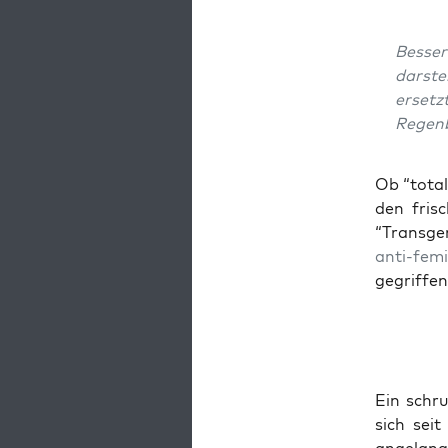
Bes­se
dar­ste
ersetz
Regen
Ob “tota­l
den fri­s
“Trans­gen
anti-femi
gegriffen
Ein schru
sich sei