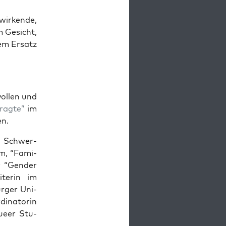
ir­ken­de,
em Gesicht,
dem Ersatz
vol­len und
trag­te”
im
en.
re Schwer­
hm, “Fami­
er “Gen­der
­te­rin im
r­ger Uni­
i­na­to­rin
ue­er Stu­