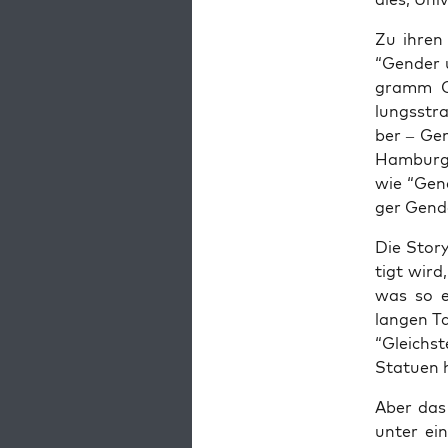
Zu ihren 
“Gen­der 
gramm Gen
lungs­stra
ber – Gen
Ham­burg”
wie “Gen­
ger Gen­d
Die Sto­r
tigt wird
was so ein
lan­gen T
“Gleich­st
Sta­tu­en
Aber das 
unter ein