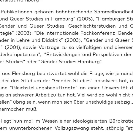
Publi­ka­tio­nen gehö­ren bahn­bre­chen­de Sam­mel­band­bei­
und Que­er Stu­dies in Ham­burg” (2005), “Ham­bur­ger Stu­
­der und Que­er Stu­dies. Geschlech­ter­stu­di­en und Gl
­te­gie” (2003), “Die Inter­na­tio­na­le Fach­kon­fe­renz ‘Gen
­der in Leh­re und Didak­tik” (2003), “Gen­der und Que­er S
 (2001), sowie Vor­trä­ge zu so viel­fäl­ti­gen und diver­s
der­kom­pe­ten­zen”, “Ent­wick­lun­gen und Per­spek­ti­ven de
er Stu­dies” oder “Gen­der Stu­dies Hamburg”.
y aus Flens­burg beant­wor­tet wohl die Fra­ge, wie jeman
, der das Stu­di­um der “Gen­der Stu­dies” absol­viert hat, 
e “Gleich­stel­lungs­be­auf­trag­te” an einer Uni­ver­si­tät 
ag an schwe­rer Arbeit zu tun hat. Viel wird da wohl nich
el­len” übrig sein, wenn man sich über unschul­di­ge sieb­zig 
 her­ma­chen muß.
liegt nun mal im Wesen einer ideo­lo­gi­sier­ten Büro­kra­ti
em unun­ter­bro­che­nen Voll­zugs­zwang steht, stän­dig “e