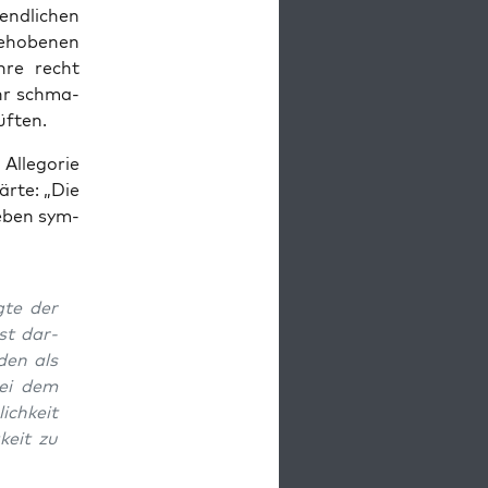
end­li­chen
­ho­be­nen
hre recht
Ihr schma­
Hüften.
lle­go­rie
är­te: „Die
 Leben sym­
g­te der
st dar­
den als
bei dem
ich­keit
­keit zu