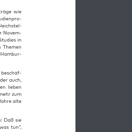
trä­ge wie
di­en­pro­
eich­stel­
­der Novem­
tu­dies in
en The­men
r Ham­bur­
d beschäf­
oder auch,
den lie­ben
t mehr zum
Jah­re alte
e: Daß sie
twas tun”,