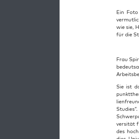
Ein Foto 
ver­mut­li
wie sie, 
für die S
Frau Spir­
bedeut­sa
Arbeits­be
Sie ist d
punkt­the
li­en­freu
Stu­dies”
Schwer­pu
ver­si­tät
des hoch­
dies, Uni­