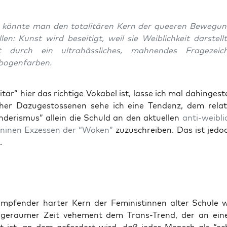
r könn­te man den tota­li­tä­ren Kern der quee­ren Bewe­gun
l­len: Kunst wird besei­tigt, weil sie Weib­lich­keit dar­stel
t durch ein ultra­häss­li­ches, mah­nen­des Fra­ge­zei­
bogenfarben.
i­tär” hier das rich­ti­ge Voka­bel ist, las­se ich mal dahin­ge­st
cher Dazu­ge­stos­se­nen sehe ich eine Ten­denz, dem rela­t
­de­ris­mus” allein die Schuld an den aktu­el­len
anti-weib­li
­ni­nen Exzes­sen der “Woken”
zuzu­schrei­ben. Das ist jedo
.
mp­fen­der har­ter Kern der Femi­nis­tin­nen alter Schu­le w
t gerau­mer Zeit vehe­ment dem Trans-Trend, der an ei