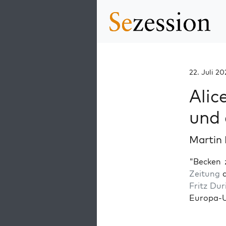
22. Juli 20
Alic
und 
Martin
"Becken 
Zeitung
a
Fritz Dur
Europa-Un