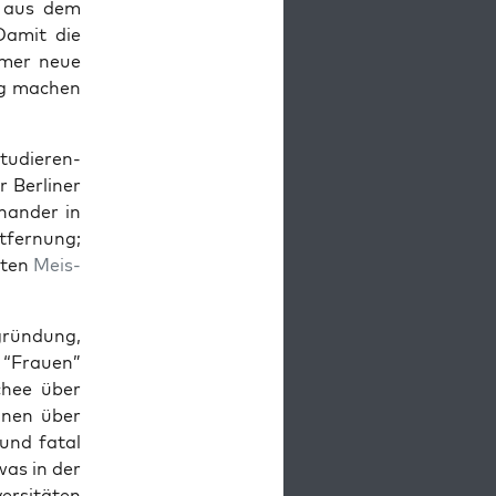
h aus dem
 Damit die
immer neue
dig machen
u­die­ren­
 Ber­li­ner
n­an­der in
­fer­nung;
­ten
Meis­
grün­dung,
n “Frau­en”
schee über
o­nen über
 und fatal
 was in der
r­si­tä­ten