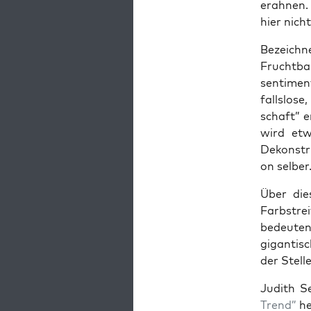
erah­nen. 
hier nich
Bezeich­n
Frucht­ba
sen­ti­me
falls­lo­s
schaft” e
wird etw
Dekon­stru
on selber
Über die­
Farbstrei
bedeu­ten.
gigan­ti­s
der Stel­l
Judith S
Trend”
he