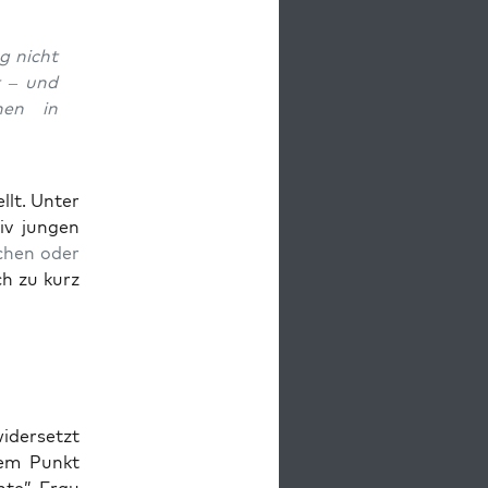
g nicht
lt – und
chen in
ellt. Unter
iv jun­gen
­chen oder
ch zu kurz
ider­setzt
nem Punkt