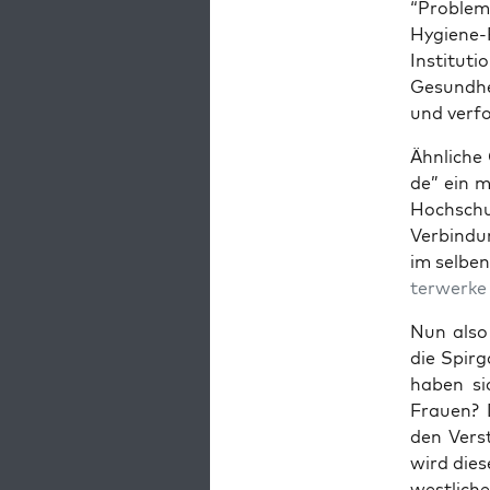
“Pro­ble
Hygie­ne-
Insti­tu­
Gesund­he
und verfo
Ähn­li­ch
de” ein 
Hoch­schu­
Ver­bin­d
im sel­be
ter­wer­k
Nun also 
die Spir­g
haben sic
Frau­en? 
den Ver­s
wird die­s
west­li­ch