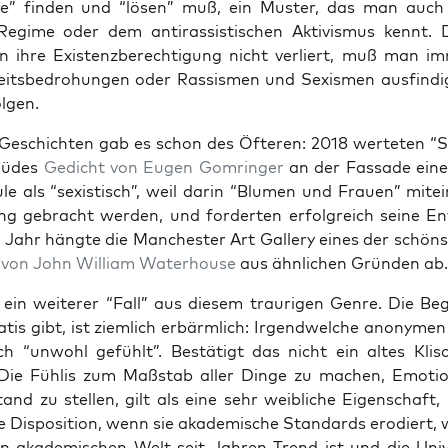
­me” fin­den und “lösen” muß, ein Mus­ter, das man auc
Regime oder dem anti­ras­sis­ti­schen Akti­vis­mus kennt.
ti­on ihre Exis­tenz­be­rech­ti­gung nicht ver­liert, muß man 
its­be­dro­hun­gen oder Ras­sis­men und Sexis­men aus­fin­
lgen.
e Geschich­ten gab es schon des Öfte­ren: 2018 wer­te­ten “St
müdes
Gedicht von Eugen Gom­rin­ger
an der Fas­sa­de einer
le als “sexis­tisch”, weil dar­in “Blu­men und Frau­en” mit­ei
ung gebracht wer­den, und for­der­ten erfolg­reich sei­ne Ent
n Jahr häng­te die Man­ches­ter Art Gal­lery eines der schöns
e von John Wil­liam Water­house
aus ähn­li­chen Grün­den ab.
ein wei­te­rer “Fall” aus die­sem trau­ri­gen Gen­re. Die Be
a­tis gibt, ist ziem­lich erbärm­lich: Irgend­wel­che anony­me
h “unwohl gefühlt”. Bestä­tigt das nicht ein altes Kli­
Die Füh­lis zum Maß­stab aller Din­ge zu machen, Emo­ti
tand zu stel­len, gilt als eine sehr weib­li­che Eigen­schaft,
e Dis­po­si­ti­on, wenn sie aka­de­mi­sche Stan­dards ero­diert,
en aka­de­mi­schen Welt seit Jah­ren Trend ist und die Uni­ve