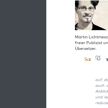
Martin Lichtmesz 
freier Publizist u
Übersetzer.
auf, d
auch d
Anblick
und leg
reduzi