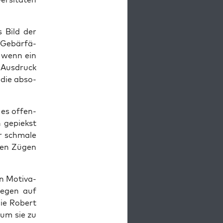
s Bild der
 Gebär­fä­
, wenn ein
 Aus­druck
, die abso­
ß es offen­
h gepiekst
r schma­le
­nen Zügen
en Moti­va­
ie­gen auf
die Robert
 um sie
zu