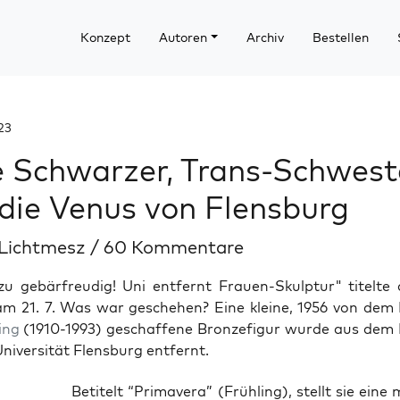
Konzept
Autoren
Archiv
Bestellen
23
e Schwarzer, Trans-Schwest
die Venus von Flensburg
 Lichtmesz
/
60 Kommentare
zu gebärfreudig! Uni entfernt Frauen-Skulptur" titelte
m 21. 7. Was war geschehen? Eine kleine, 1956 von dem 
ing
(1910-1993) geschaffene Bronzefigur wurde aus dem 
iversität Flensburg entfernt.
Beti­telt “Pri­ma­ve­ra” (Früh­ling), stellt sie eine 