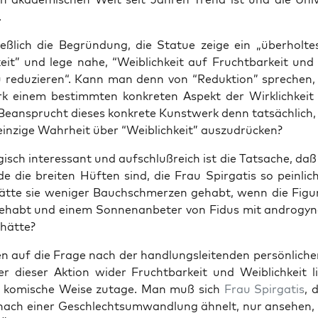
.
eß­lich die Begrün­dung, die Sta­tue zei­ge ein „über­hol­te
­keit” und lege nahe, “Weib­lich­keit auf Frucht­bar­keit und
zu redu­zie­ren“. Kann man denn von “Reduk­ti­on” spre­chen
k einem bestimm­ten kon­kre­ten Aspekt der Wirk­lich­keit
 Bean­sprucht die­ses kon­kre­te Kunst­werk denn tat­säch­lich
ein­zi­ge Wahr­heit über “Weib­lich­keit” auszudrücken?
­gisch inter­es­sant und auf­schluß­reich ist die Tat­sa­che, da
de die brei­ten Hüf­ten sind, die Frau Spir­ga­tis so pein­lic
t­te sie weni­ger Bauch­schmer­zen gehabt, wenn die Figu
ehabt und einem Son­nen­an­be­ter von Fidus mit andro­gy
 hätte?
en auf die Fra­ge nach der
hand­lungs­lei­ten­den per­sön­li­ch
ter die­ser Akti­on wider Frucht­bar­keit und Weib­lich­keit
l
u komi­sche Wei­se zuta­ge. Man muß sich
Frau Spir­ga­tis
, 
nach einer Geschlechts­um­wand­lung ähnelt, nur anse­hen,