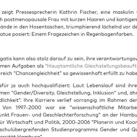
zeigt Pres­se­spre­che­rin Kath­rin Fischer, eine mas­ku­lin w
ch post­me­no­pau­sa­le Frau mit kur­zen Haa­ren und kan­ti­g
Hän­de in den Hosen­ta­schen, tri­um­phie­rend lächelnd vor 
ta­tue posiert: Einem Fra­ge­zei­chen in Regenbogenfarben.
ga­tis kann also stolz dar­auf zu sein, ihre ver­ant­wor­tungs­
­men Auf­ga­ben als
“Haupt­amt­li­che Gleich­stel­lungs­be­auf­
­reich “Chan­cen­gleich­heit” so gewis­sen­haft erfüllt zu hab
afür ja auch hoch­qua­li­fi­ziert: Laut Lebens­lauf sind ih
­men “Gender/Diversity, Gleich­stel­lung, Inklu­si­on” und, ä
nd­lich­keit”. Ihre Kar­rie­re ver­lief vor­ran­gig im Rah­men d
. Von 1997–2000 war sie “wis­sen­schaft­li­che Mit­ar­bei
nkt Frau­en- und Geschlech­ter­for­schung” an der Ham­bu
 für Wirt­schaft und Poli­tik, 2000–2006 “Pla­ne­rin und Koor­d
schul­über­grei­fen­den Stu­di­en­pro­gramms Gen­der und Q
ver­si­tät Hamburg”.