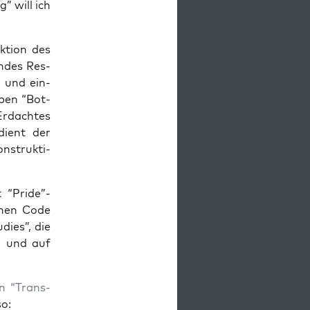
g” will ich
­ti­on des
n­des Res­
- und ein­
m­pen “Bot­
Erdach­tes
 dient der
n­struk­ti­
t “Pride”-
schen Code
­dies”, die
len und auf
n “Trans-
so: