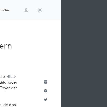
Suche
ern
 die
BILD-
Bildhauer
Foyer der
mil­de abs­