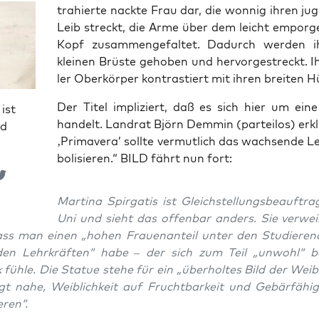
tra­hier­te nack­te Frau dar, die won­nig ihren jug
Leib streckt, die Arme über dem leicht empor­ge
Kopf zusam­men­ge­fal­tet. Dadurch wer­den i
klei­nen Brüs­te geho­ben und her­vor­ge­streckt. 
ler Ober­kör­per kon­tras­tiert mit ihren brei­ten 
Der Titel impli­ziert, daß es sich hier um eine A
ist
han­delt. Land­rat Björn Dem­min (par­tei­los) erkl
nd
‚Pri­ma­ve­ra’ soll­te ver­mut­lich das wach­sen­de
bo­li­sie­ren.“ BILD fährt nun fort:
Mar­ti­na Spir­ga­tis ist Gleich­stel­lungs­be­auf­tra
Uni und sieht das offen­bar anders. Sie ver­wei
ass man einen „hohen Frau­en­an­teil unter den Stu­die­ren­
en Lehr­kräf­ten“ habe – der sich zum Teil „unwohl“ 
 füh­le. Die Sta­tue ste­he für ein „über­hol­tes Bild der Weib­l
t nahe, Weib­lich­keit auf Frucht­bar­keit und Gebär­fä­hig
eren“.