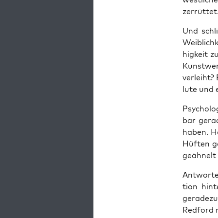
zerrüttet
Und schli
Weib­lich
hig­keit 
Kunst­wer
ver­leiht?
lu­te und 
Psy­cho­lo
bar gera­
haben. Hä
Hüf­ten g
geäh­nelt
Ant­wor­t
ti­on hin­
gera­de­z
Red­ford 