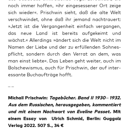
noch immer hof­fen, »ihr ein­ge­ses­se­ner Ort zei­ge
sich wie­der«. Prisch­win sieht, daß die alte Welt
ver­schwin­det, ohne daß ihr jemand nach­trau­ert:
»Jetzt ist die Ver­gan­gen­heit ein­fach ver­gan­gen,
das neue Land ist bereits auf­ge­keimt und
wächst.« Aller­dings »ändert sich die Welt nicht im
Namen der Lie­be und der zu erfül­len­den Soh­nes­
pflicht, son­dern durch den Ver­rat an dem, was
man einst lieb­te«. Das Leben geht wei­ter, auch im
Bol­sche­wis­mus, auch für Prischwin, der auf inter­
es­san­te Buch­auf­trä­ge hofft.
– –
Michail Prischwin:
Tage­bü­cher. Band II 1930
–
1932.
Aus dem Rus­si­schen, her­aus­ge­ge­ben, kom­men­tiert
und mit einem Nach­wort von Eve­li­ne Pas­set.
Mit
einem Essay von ­ Ulrich Schmid, Ber­lin: Gug­golz
Ver­lag 2022. 507 S., 34 €