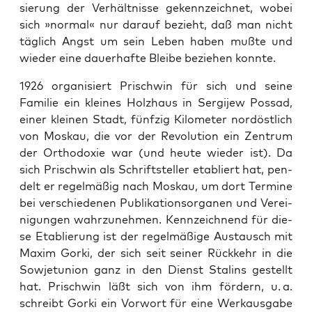
sie­rung der Ver­hält­nis­se gekenn­zeich­net, wobei
sich »nor­mal« nur dar­auf bezieht, daß man nicht
täg­lich Angst um sein Leben haben muß­te und
wie­der eine dau­er­haf­te Blei­be bezie­hen konnte.
1926 orga­ni­siert Prischwin für sich und sei­ne
Fami­lie ein klei­nes Holz­haus in Ser­gi­jew ­Pos­sad,
einer klei­nen Stadt, fünf­zig Kilo­me­ter nord­öst­lich
von Mos­kau, die vor der Revo­lu­ti­on ein Zen­trum
der Ortho­do­xie war (und heu­te wie­der ist). Da
sich Prischwin als Schrift­stel­ler eta­bliert hat, pen­
delt er regel­mä­ßig nach Mos­kau, um dort Ter­mi­ne
bei ver­schie­de­nen Publi­ka­ti­ons­or­ga­nen und Ver­ei­
ni­gun­gen wahr­zu­neh­men. Kenn­zeich­nend für die­
se Eta­blie­rung ist der regel­mä­ßi­ge Aus­tausch mit
Maxim Gor­ki, der sich seit sei­ner Rück­kehr in die
Sowjet­uni­on ganz in den Dienst Sta­lins gestellt
hat. Prischwin läßt sich von ihm för­dern, u. a.
schreibt Gor­ki ein Vor­wort für eine Werk­aus­ga­be