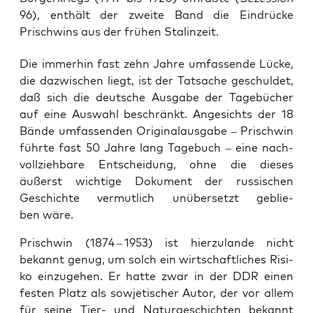
96), enthält der zweite Band die Eindrücke
Prischwins aus der frühen Stalinzeit.
Die immer­hin fast zehn Jah­re umfas­sen­de Lücke,
die dazwi­schen liegt, ist der Tat­sa­che geschul­det,
daß sich die deut­sche Aus­ga­be der Tage­bü­cher
auf eine Aus­wahl beschränkt. Ange­sichts der 18
Bän­de umfas­sen­den Ori­gi­nal­aus­ga­be – ­Prischwin
führ­te fast 50 Jah­re lang Tage­buch – eine nach­
voll­zieh­ba­re Ent­schei­dung, ohne die die­ses
äußerst wich­ti­ge Doku­ment der rus­si­schen
Geschich­te ver­mut­lich unüber­setzt geblie­
ben wäre.
Prischwin (1874 – 1953) ist hier­zu­lan­de nicht
bekannt genug, um solch ein wirt­schaft­li­ches Risi­
ko ein­zu­ge­hen. Er hat­te zwar in der DDR einen
fes­ten Platz als sowje­ti­scher Autor, der vor allem
für sei­ne Tier- und Natur­ge­schich­ten bekannt