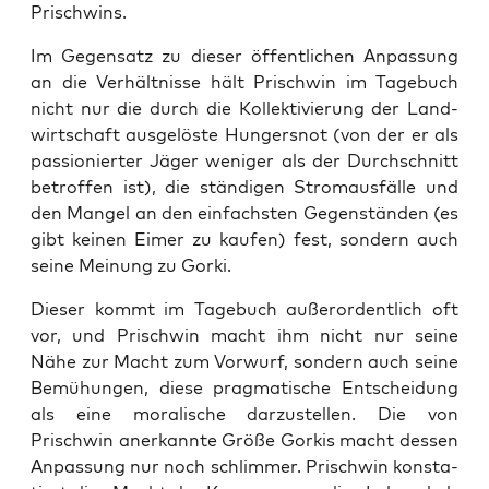
Prischwins.
Im Gegen­satz zu die­ser öffent­li­chen Anpas­sung
an die Ver­hält­nis­se hält Prischwin im Tage­buch
nicht nur die durch die Kol­lek­ti­vie­rung der Land­
wirt­schaft aus­ge­lös­te Hun­gers­not (von der er als
pas­sio­nier­ter Jäger weni­ger als der Durch­schnitt
betrof­fen ist), die stän­di­gen Strom­aus­fäl­le und
den Man­gel an den ein­fachs­ten Gegen­stän­den (es
gibt kei­nen Eimer zu kau­fen) fest, son­dern auch
sei­ne Mei­nung zu Gorki.
Die­ser kommt im Tage­buch außer­or­dent­lich oft
vor, und Prischwin macht ihm nicht nur sei­ne
Nähe zur Macht zum Vor­wurf, son­dern auch sei­ne
Bemü­hun­gen, die­se prag­ma­ti­sche Ent­schei­dung
als eine mora­li­sche dar­zu­stel­len. Die von
Prischwin aner­kann­te Grö­ße Gor­kis macht des­sen
Anpas­sung nur noch schlim­mer. Prischwin kon­sta­