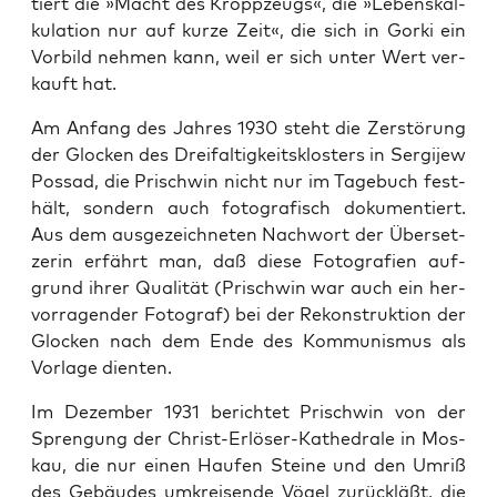
tiert die »Macht des Kropp­zeugs«, die »Lebens­kal­
ku­la­ti­on nur auf kur­ze Zeit«, die sich in Gor­ki ein
Vor­bild neh­men kann, weil er sich unter Wert ver­
kauft hat.
Am Anfang des Jah­res 1930 steht die Zer­stö­rung
der Glo­cken des Drei­fal­tig­keits­klos­ters in Ser­gi­jew
­Pos­sad, die Prischwin nicht nur im Tage­buch fest­
hält, son­dern auch foto­gra­fisch doku­men­tiert.
Aus dem aus­ge­zeich­ne­ten Nach­wort der Über­set­
ze­rin erfährt man, daß die­se Foto­gra­fien auf­
grund ihrer Qua­li­tät (Prischwin war auch ein her­
vor­ra­gen­der Foto­graf) bei der Rekon­struk­ti­on der
Glo­cken nach dem Ende des Kom­mu­nis­mus als
Vor­la­ge dienten.
Im Dezem­ber 1931 berich­tet ­Prischwin von der
Spren­gung der Christ-Erlö­ser-Kathe­dra­le in Mos­
kau, die nur einen Hau­fen Stei­ne und den Umriß
des Gebäu­des umkrei­sen­de Vögel zurück­läßt, die