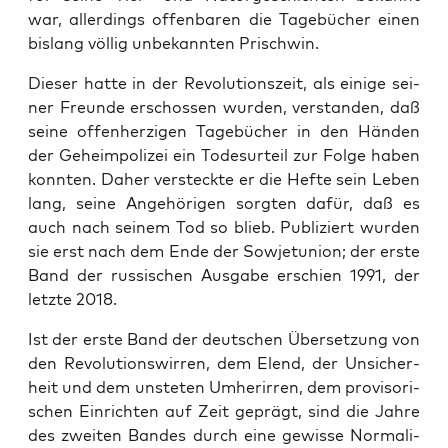
war, aller­dings offen­ba­ren die Tage­bü­cher einen
bis­lang völ­lig unbe­kann­ten Prischwin.
Die­ser hat­te in der Revo­lu­ti­ons­zeit, als eini­ge sei­
ner Freun­de erschos­sen wur­den, ver­stan­den, daß
sei­ne offen­her­zi­gen Tage­bü­cher in den Hän­den
der Geheim­po­li­zei ein Todes­ur­teil zur Fol­ge haben
konn­ten. Daher ver­steck­te er die Hef­te sein Leben
lang, sei­ne Ange­hö­ri­gen sorg­ten dafür, daß es
auch nach sei­nem Tod so blieb. Publi­ziert wur­den
sie erst nach dem Ende der Sowjet­uni­on; der ers­te
Band der rus­si­schen Aus­ga­be erschien 1991, der
letz­te 2018.
Ist der ers­te Band der deut­schen Über­set­zung von
den Revo­lu­ti­ons­wir­ren, dem Elend, der Unsi­cher­
heit und dem unste­ten Umher­ir­ren, dem pro­vi­so­ri­
schen Ein­rich­ten auf Zeit geprägt, sind die Jah­re
des zwei­ten Ban­des durch eine gewis­se Nor­ma­li­