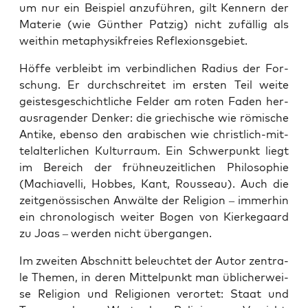
um nur ein Bei­spiel anzu­füh­ren, gilt Ken­nern der
Mate­rie (wie Gün­ther Pat­zig) nicht zufäl­lig als
weit­hin meta­phy­sik­frei­es Reflexionsgebiet.
Höf­fe ver­bleibt im ver­bind­li­chen Radi­us der For­
schung. Er durch­schrei­tet im ers­ten Teil wei­te
geis­tes­ge­schicht­li­che Fel­der am roten Faden her­
aus­ra­gen­der Den­ker: die grie­chi­sche wie römi­sche
Anti­ke, eben­so den ara­bi­schen wie christ­lich-mit­
tel­al­ter­li­chen Kul­tur­raum. Ein Schwer­punkt liegt
im Bereich der früh­neu­zeit­li­chen Phi­lo­so­phie
(Machia­vel­li, Hob­bes, Kant, Rous­se­au). Auch die
zeit­ge­nös­si­schen Anwäl­te der Reli­gi­on – immer­hin
ein chro­no­lo­gisch wei­ter Bogen von Kier­ke­gaard
zu Joas – wer­den nicht übergangen.
Im zwei­ten Abschnitt beleuch­tet der Autor zen­tra­
le The­men, in deren Mit­tel­punkt man übli­cher­wei­
se Reli­gi­on und Reli­gio­nen ver­or­tet: Staat und