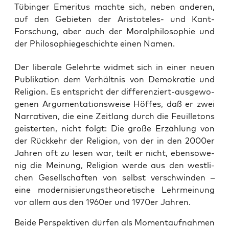
Tübinger Emeritus machte sich, neben anderen,
auf den Gebieten der Aristoteles- und Kant-
Forschung, aber auch der Moralphilosophie und
der Philosophiegeschichte einen Namen.
Der libe­ra­le Gelehr­te wid­met sich in einer neu­en
Publi­ka­ti­on dem Ver­hält­nis von Demo­kra­tie und
Reli­gi­on. Es ent­spricht der dif­fe­ren­ziert-aus­ge­wo­
ge­nen Argu­men­ta­ti­ons­wei­se Höf­fes, daß er zwei
Nar­ra­ti­ven, die eine Zeit­lang durch die Feuil­le­tons
geis­ter­ten, nicht folgt: Die gro­ße Erzäh­lung von
der Rück­kehr der Reli­gi­on, von der in den 2000er
Jah­ren oft zu lesen war, teilt er nicht, eben­so­we­
nig die Mei­nung, Reli­gi­on wer­de aus den west­li­
chen Gesell­schaf­ten von selbst ver­schwin­den –
eine ­moder­ni­sie­rungs­theo­re­ti­sche Lehr­mei­nung
vor allem aus den 1960er und 1970er Jahren.
Bei­de Per­spek­ti­ven dür­fen als Moment­auf­nah­men