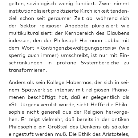
gel­ten, sozio­lo­gisch wenig fun­diert. Zwar nimmt
insti­tu­tio­na­li­siert prak­ti­zier­te Kirch­lich­keit ten­den­
zi­ell schon seit gerau­mer Zeit ab, wäh­rend sich
der Sek­tor reli­giö­ser Ange­bo­te plu­ra­li­siert wie
mul­ti­kul­tu­ra­li­siert; der Kern­be­reich des Glau­bens
indes­sen, den der Phi­lo­soph Her­mann Lüb­be mit
dem Wort »Kon­tin­genz­be­wäl­ti­gungs­pra­xis« (wie
sper­rig auch immer) umschreibt, ist nur mit Ein­
schrän­kun­gen in pro­fa­ne Sys­tem­be­rei­che zu
transformieren.
Anders als sein Kol­le­ge Haber­mas, der sich in sei­
nem Spät­werk so inten­siv mit reli­giö­sen Phä­no­
me­nen beschäf­tigt hat, daß er gele­gent­lich als
»St. Jür­gen« ver­ulkt wur­de, sieht Höf­fe die Phi­lo­
so­phie nicht gene­rell aus der Reli­gi­on her­vor­ge­
hen. Er zeigt viel­mehr, daß bereits in der anti­ken
Phi­lo­so­phie ein Groß­teil des Den­kens als säku­lar
ein­ge­stuft wer­den muß. Die Ethik des Aris­to­te­les,