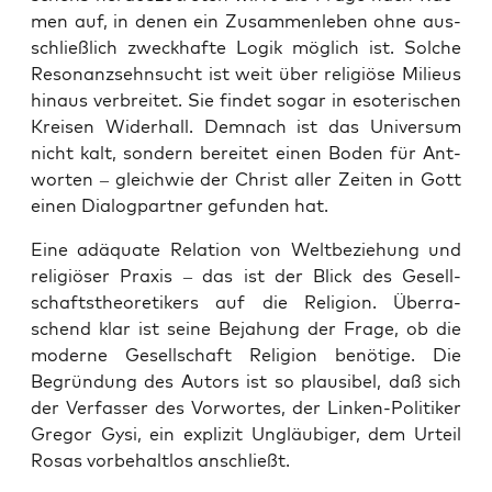
men auf, in denen ein Zusam­men­le­ben ohne aus­
schließ­lich zweck­haf­te Logik mög­lich ist. Sol­che
Reso­nanz­sehn­sucht ist weit über reli­giö­se Milieus
hin­aus ver­brei­tet. Sie fin­det sogar in eso­te­ri­schen
Krei­sen Wider­hall. Dem­nach ist das Uni­ver­sum
nicht kalt, son­dern berei­tet einen Boden für Ant­
wor­ten – gleich­wie der Christ aller Zei­ten in Gott
einen Dia­log­part­ner gefun­den hat.
Eine adäqua­te Rela­ti­on von Welt­be­zie­hung und
reli­giö­ser Pra­xis – das ist der Blick des Gesell­
schafts­theo­re­ti­kers auf die Reli­gi­on. Über­ra­
schend klar ist sei­ne Beja­hung der Fra­ge, ob die
moder­ne Gesell­schaft Reli­gi­on benö­ti­ge. Die
Begrün­dung des Autors ist so plau­si­bel, daß sich
der Ver­fas­ser des Vor­wor­tes, der Lin­ken-Poli­ti­ker
Gre­gor Gysi, ein expli­zit Ungläu­bi­ger, dem Urteil
Rosas vor­be­halt­los anschließt.