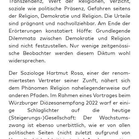
Tran­szen­denz, Wert der Reli­gio­nen, Ver­zicht,
sozia­le wie poli­ti­sche Prä­senz, Gefah­ren sei­tens
der Reli­gi­on, Demo­kra­tie und Reli­gi­on. Die Urtei­le
sind prä­gnant und nach­voll­zieh­bar. Am Ende der
Erör­te­run­gen kon­sta­tiert Höf­fe: Grund­le­gen­de
Dilem­ma­ta zwi­schen Demo­kra­tie und Reli­gi­on
sind nicht fest­zu­stel­len. Nur weni­ge zeit­ge­nös­si­
sche Beob­ach­ter wer­den die­sem Dik­tum wohl
widersprechen.
Der Sozio­lo­ge Hart­mut Rosa, einer der renom­
mier­tes­ten Ver­tre­ter sei­ner Zunft, nähert sich
dem Phä­no­men Reli­gi­on nahe­lie­gen­der­wei­se auf
ande­ren Pfa­den. Im Rah­men eines Vor­tra­ges beim
Würz­bur­ger Diö­ze­san­emp­fang 2022 warf er eini­
ge Schlag­lich­ter auf die heu­ti­ge
(Steigerungs-)Gesellschaft: Der Wachs­tums­
zwang ist eben­so uner­bitt­lich, wie er von allen
poli­ti­schen Sei­ten (nicht zuletzt auf­grund von