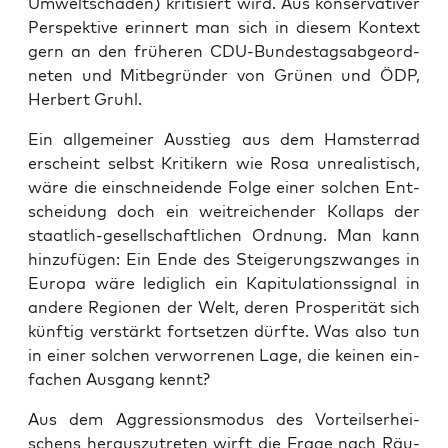
Umwelt­schä­den) kri­ti­siert wird. Aus kon­ser­va­ti­ver
Per­spek­ti­ve erin­nert man sich in die­sem Kon­text
gern an den frü­he­ren CDU-Bun­des­tags­ab­ge­ord­
ne­ten und Mit­be­grün­der von Grü­nen und ÖDP,
Her­bert Gruhl.
Ein all­ge­mei­ner Aus­stieg aus dem Hams­ter­rad
erscheint selbst Kri­ti­kern wie Rosa unrea­lis­tisch,
wäre die ein­schnei­den­de Fol­ge einer sol­chen Ent­
schei­dung doch ein weit­rei­chen­der Kol­laps der
staat­lich-gesell­schaft­li­chen Ord­nung. Man kann
hin­zu­fü­gen: Ein Ende des Stei­ge­rungs­zwan­ges in
Euro­pa wäre ledig­lich ein Kapi­tu­la­ti­ons­si­gnal in
ande­re Regio­nen der Welt, deren Pro­spe­ri­tät sich
künf­tig ver­stärkt fort­set­zen dürf­te. Was also tun
in einer sol­chen ver­wor­re­nen Lage, die kei­nen ein­
fa­chen Aus­gang kennt?
Aus dem Aggres­si­ons­mo­dus des Vor­teils­er­hei­
schens her­aus­zu­tre­ten wirft die Fra­ge nach Räu­