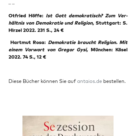
– –
Otfried Höf­fe:
Ist Gott demo­kra­tisch? Zum Ver­
hält­nis von Demo­kra­tie und Reli­gi­on,
Stutt­gart: S.
Hir­zel 2022. 231 S., 24 €
Hart­mut Rosa:
Demo­kra­tie braucht Reli­gi­on. Mit
einem Vor­wort von Gre­gor Gysi,
Mün­chen: Kösel
2022. 74 S., 12 €
Die­se Bücher kön­nen Sie auf
antaios.de
bestellen.