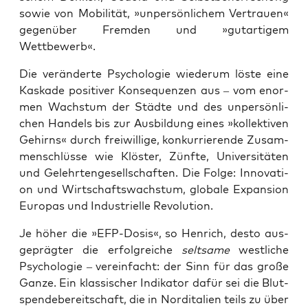
sowie von Mobi­li­tät, »unper­sön­li­chem Ver­trau­en«
gegen­über Frem­den und »gut­ar­ti­gem
Wettbewerb«.
Die ver­än­der­te Psy­cho­lo­gie wie­der­um lös­te eine
Kas­ka­de posi­ti­ver Kon­se­quen­zen aus – vom enor­
men Wachs­tum der Städ­te und des unper­sön­li­
chen Han­dels bis zur Aus­bil­dung eines »kol­lek­ti­ven
Gehirns« durch frei­wil­li­ge, kon­kur­rie­ren­de Zusam­
men­schlüs­se wie Klös­ter, Zünf­te, Uni­ver­si­tä­ten
und Gelehr­ten­ge­sell­schaf­ten. Die Fol­ge: Inno­va­ti­
on und Wirt­schafts­wachs­tum, glo­ba­le Expan­si­on
Euro­pas und Indus­tri­el­le Revolution.
Je höher die »EFP-Dosis«, so Hen­rich, des­to aus­
ge­präg­ter die erfolg­rei­che
selt­sa­me
west­li­che
Psy­cho­lo­gie – ver­ein­facht: der Sinn für das gro­ße
Gan­ze. Ein klas­si­scher Indi­ka­tor dafür sei die Blut­
spen­de­be­reit­schaft, die in Nord­ita­li­en teils zu über