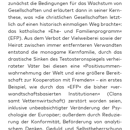
zunächst die Bedin­gun­gen für das Wachs­tum von
Gesell­schaf­ten und erläu­tert dann in sei­ner Kern­
the­se, was »die christ­li­chen ­Gesell­schaf­ten letzt­
lich auf einen his­to­risch ein­ma­li­gen Weg brach­te«:
das katho­li­sche »Ehe- und Familien­programm«
(EFP). Aus dem Ver­bot der Viel­wei­be­rei sowie der
Hei­rat zwi­schen immer ent­fern­te­ren Ver­wand­ten
ent­stand die mono­ga­me Kern­fa­mi­lie, durch das
dras­ti­sche Sin­ken des Tes­to­ste­ron­spie­gels ver­hei­
ra­te­ter Väter bei die­sen eine »Posi­tiv­sum­men­
wahr­neh­mung der Welt und eine grö­ße­re Bereit­
schaft zur Koope­ra­ti­on mit Frem­den« – ein ers­tes
Bei­spiel, wie durch das »EFP« die bis­her »ver­
wandt­schafts­ba­sier­ten Insti­tu­tio­nen« (Clans
samt Vet­tern­wirt­schaft) zer­stört wor­den sei­en,
inklu­si­ve unbe­ab­sich­tig­ter Ver­än­de­rung der Psy­
cho­lo­gie der Euro­pä­er; außer­dem durch Redu­zie­
rung der Kon­for­mi­tät, Beför­de­rung von ana­ly­ti­
schem Den­ken, Geduld und Selbst­be­herr­schung