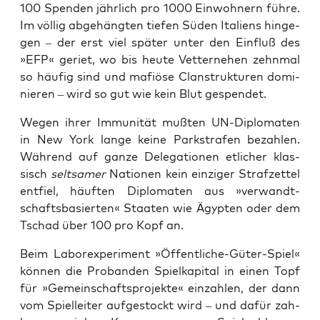
100 Spen­den jähr­lich pro 1000 Ein­woh­nern füh­re.
Im völ­lig abge­häng­ten tie­fen Süden Ita­li­ens hin­ge­
gen – der erst viel spä­ter unter den Ein­fluß des
»EFP« geriet, wo bis heu­te Vet­ter­ne­hen zehn­mal
so häu­fig sind und mafiö­se Clan­strukturen domi­
nie­ren – wird so gut wie kein Blut gespendet.
Wegen ihrer Immu­ni­tät muß­ten UN-Diplo­ma­ten
in New York lan­ge kei­ne Park­stra­fen bezah­len.
Wäh­rend auf gan­ze Dele­ga­tio­nen etli­cher klas­
sisch
selt­sa­mer
Natio­nen kein ein­zi­ger Straf­zet­tel
ent­fiel, häuf­ten Diplo­ma­ten aus »ver­wandt­
schafts­ba­sier­ten« Staa­ten wie Ägyp­ten oder dem
Tschad über 100 pro Kopf an.
Beim Labor­ex­pe­ri­ment »Öffent­li­che-Güter-Spiel«
kön­nen die Pro­ban­den Spiel­ka­pi­tal in einen Topf
für »Gemein­schafts­pro­jek­te« ein­zah­len, der dann
vom Spiel­lei­ter auf­ge­stockt wird – und dafür zah­