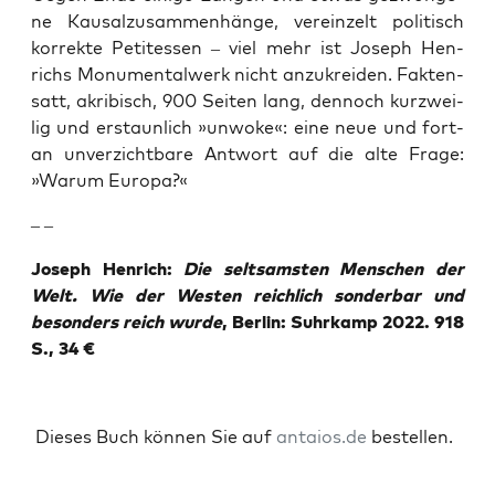
ne Kau­sal­zu­sam­men­hän­ge, ver­ein­zelt poli­tisch
kor­rek­te Peti­tes­sen – viel mehr ist Joseph Hen­
richs Monu­men­tal­werk nicht anzu­krei­den. Fak­ten­
satt, akri­bisch, 900 Sei­ten lang, den­noch kurz­wei­
lig und erstaun­lich »unwo­ke«: eine neue und fort­
an unver­zicht­ba­re Ant­wort auf die alte Fra­ge:
»War­um Europa?«
– –
Joseph Hen­rich:
Die selt­sams­ten Men­schen der
Welt. Wie der Wes­ten reich­lich son­der­bar und
beson­ders reich wur­de
, Ber­lin: Suhr­kamp 2022. 918
S., 34 €
Die­ses Buch kön­nen Sie auf
antaios.de
bestellen.